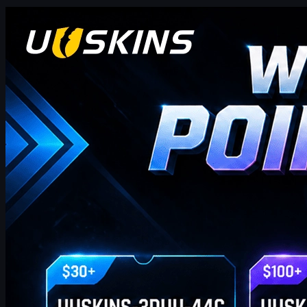
Counter-Strike 2
abril 20, 2026
¡Hola traders de CS2! ¡Bienvenidos a nuestro blog de
bonos semanal!
donde encontrarás los códigos de Puntos de Regalo UUSKINS
más recientes y completos de esta semana. Actualizamos esta
página semanalmente para ofrecerte Puntos de Regalo extra.
Siempre que tu pedido alcance el monto correspondiente,
puedes usar los códigos a continuación para canjear puntos y
cambiarlos por tus skins favoritos de CS2 en la tienda.
abril 20, 2026