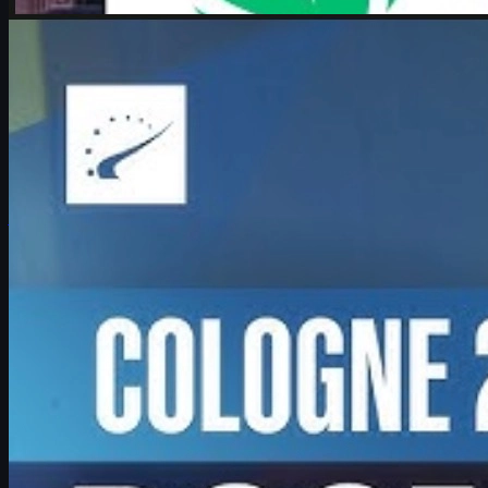
Johnson
Counter-Strike 2
junio 17, 2026
Boombl4 y su renacer en CS2: Counter-Strike lo es
todo
Entrevista a Boombl4 en el Major de IEM Cologne 2026: su
regreso a la élite de CS2, liderazgo en BetBoom, futuro
competitivo y consejos para jugadores.
junio 17, 2026
por
David William
Ver más