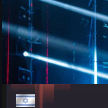
Entrevista a FalleN en IEM Cologne 2026: ajustes tácticos de
FURIA, duelo ante 9z, Overpass, evolución del equipo y cómo
viven su último baile en CS2.
junio 17, 2026
por
David William
Counter-Strike 2
junio 17, 2026
HeavyGod en el Major de Colonia: mentalidad, G2 y
skins CS2