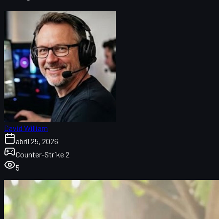
David William
abril 25, 2026
Counter-Strike 2
5
Un monje chino que juega CS2: por qué su historia
importa
Quién es el monje chino que juega CS2
Tilt, rage y frustración en CS2 según un monje