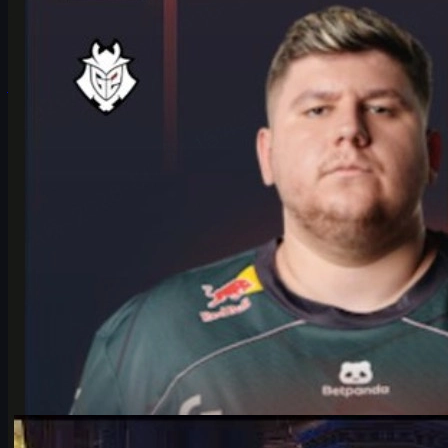
Entrevista extendida a HeavyGod sobre el Major de Colonia con
G2, su rol de ancla, mentalidad competitiva y cómo mejorar tu
experiencia con skins CS2.
junio 17, 2026
por
Michael
Johnson
Counter-Strike 2
junio 17, 2026