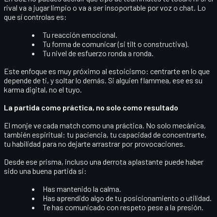
rival va a jugar limpio o va a ser insoportable por voz o chat. Lo
que sí controlas es:
Tu
reacción emocional
.
Tu
forma de comunicar
(si tilt o constructiva).
Tu
nivel de esfuerzo
ronda a ronda.
Este enfoque es muy próximo al estoicismo: centrarte en lo que
depende de ti, y soltar lo demás. Si alguien flammea, ese es su
karma digital, no el tuyo.
La partida como práctica, no solo como resultado
El monje ve cada match como una
práctica
. No solo mecánica,
también espiritual: tu paciencia, tu capacidad de concentrarte,
tu habilidad para no dejarte arrastrar por provocaciones.
Desde ese prisma, incluso una derrota aplastante puede haber
sido una buena partida si:
Has mantenido la calma.
Has aprendido algo de tu posicionamiento o utilidad.
Te has comunicado con respeto pese a la presión.