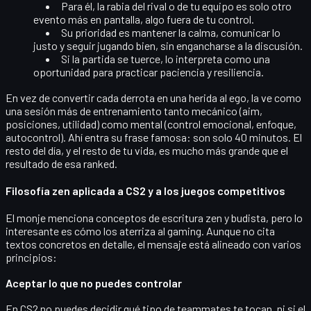
Para él, la rabia del rival o de tu equipo es solo otro
evento más en pantalla,
algo fuera de tu control
.
Su prioridad es mantener la calma, comunicar lo
justo y seguir jugando bien, sin engancharse a la discusión.
Si la partida se tuerce, lo interpreta como una
oportunidad para
practicar paciencia y resiliencia
.
En vez de convertir cada derrota en una herida al ego, la ve como
una sesión más de entrenamiento tanto mecánico (aim,
posiciones, utilidad) como mental (control emocional, enfoque,
autocontrol). Ahí entra su frase famosa:
son solo 40 minutos
. El
resto del día, y el resto de tu vida, es mucho más grande que el
resultado de esa ranked.
Filosofía zen aplicada a CS2 y a los juegos competitivos
El monje menciona conceptos de escritura zen y budista, pero lo
interesante es cómo los aterriza al gaming. Aunque no cita
textos concretos en detalle, el mensaje está alineado con varios
principios:
Aceptar lo que no puedes controlar
En CS2 no puedes decidir qué tipo de teammates te tocan, ni si el