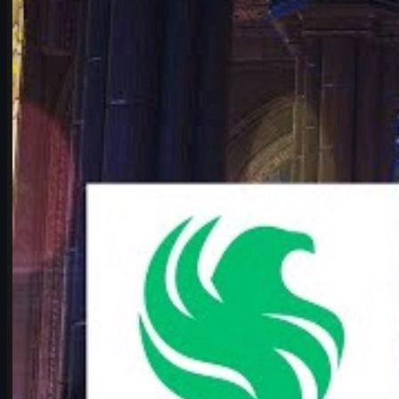
Falcons vs Vitality: el duelo CS2 que define el Major
Análisis profundo del Falcons vs Vitality en IEM Cologne Major
2026: historia, claves tácticas, karrigan vs ropz y cómo vivir el
partido como fan de CS2.
junio 17, 2026
por
Michael