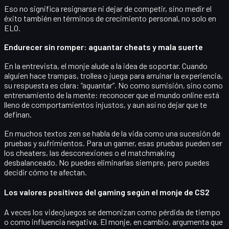
Eso no significa resignarse ni dejar de competir, sino medir el
éxito también en términos de
crecimiento personal
, no solo en
ELO.
Endurecer sin romper: aguantar cheats y mala suerte
En la entrevista, el monje alude a la idea de
soportar
. Cuando
alguien hace trampas, trollea o juega para arruinar la experiencia,
su respuesta es clara: “aguantar”. No como sumisión, sino como
entrenamiento de la mente: reconocer que el mundo online está
lleno de comportamientos injustos, y aun así
no dejar que te
definan
.
En muchos textos zen se habla de la vida como una sucesión de
pruebas y sufrimientos. Para un gamer, esas pruebas pueden ser
los cheaters, las desconexiones o el matchmaking
desbalanceado. No puedes eliminarlas siempre, pero puedes
decidir cómo te afectan.
Los valores positivos del gaming según el monje de CS2
A veces los videojuegos se demonizan como pérdida de tiempo
o como influencia negativa. El monje, en cambio, argumenta que