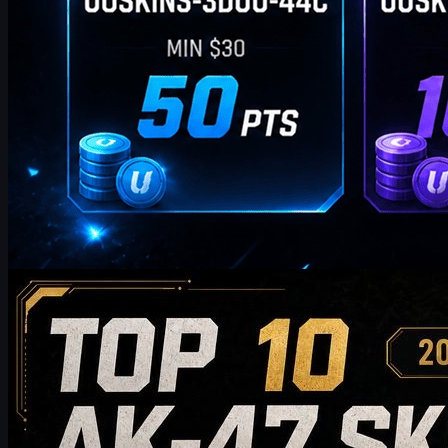
por
William Miller
Counter-Strike 2
mayo 19, 2026
Top 10 de skins de AK-47 que vale la pena comprar
en 2026
Descubre el top 10 de skins de AK-47 que vale la pena comprar en
2026, desde opciones asequibles hasta elecciones de alta gama
para coleccionistas. Esta guía compara estilo, nivel de precio,
desgaste, valor de mercado y consejos de compra para ayudar a