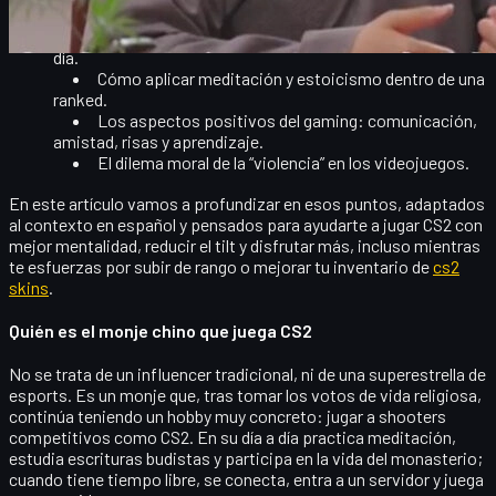
Por qué no hay que dejar que una partida arruine tu
día.
Cómo aplicar meditación y estoicismo dentro de una
ranked.
Los aspectos positivos del gaming: comunicación,
amistad, risas y aprendizaje.
El dilema moral de la “violencia” en los videojuegos.
En este artículo vamos a profundizar en esos puntos, adaptados
al contexto en español y pensados para ayudarte a
jugar CS2 con
mejor mentalidad
, reducir el tilt y disfrutar más, incluso mientras
te esfuerzas por subir de rango o mejorar tu inventario de
cs2
skins
.
Quién es el monje chino que juega CS2
No se trata de un influencer tradicional, ni de una superestrella de
esports. Es un monje que, tras tomar los votos de vida religiosa,
continúa teniendo un hobby muy concreto:
jugar a shooters
competitivos como CS2
. En su día a día practica meditación,
estudia escrituras budistas y participa en la vida del monasterio;
cuando tiene tiempo libre, se conecta, entra a un servidor y juega