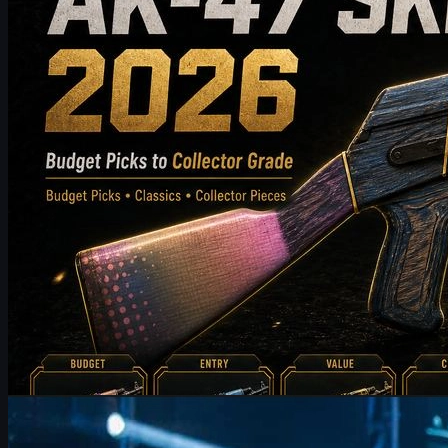
los jugadores de CS2 a elegir el mejor skin de AK-47 para su
inventario.
mayo 19, 2026
por
Michael
Johnson
Counter-Strike 2
junio 17, 2026
FalleN y FURIA: ajustes de tempo y metas en CS2