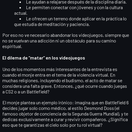
Le ayudan a relajarse después de la disciplina diaria.
Le permiten conectar con jóvenes y con la cultura
actual.
Le ofrecen un terreno donde aplicar en la práctica lo
que estudia de meditación y paciencia.
Por eso no ve necesario abandonar los videojuegos, siempre que
no se vuelvan una adicción ni un obstáculo para su camino
espiritual.
El dilema de “matar” en los videojuegos
Uno de los momentos más interesantes de la entrevista es
cuando el monje entra en el tema de la
violencia virtual
. En
muchas religiones, incluyendo el budismo, el acto de matar se
considera una falta grave. Entonces, ¿qué ocurre cuando juegas
a CS2 o a un Battlefield?
El monje plantea un ejemplo irónico: imagina que en
Battlefield 6
decides jugar solo como médico, al estilo Desmond Doss (el
famoso objetor de conciencia de la Segunda Guerra Mundial), y te
dedicas exclusivamente a
curar y revivir compañeros
. ¿Significa
eso que te
garantizas el cielo
solo por tu rol virtual?