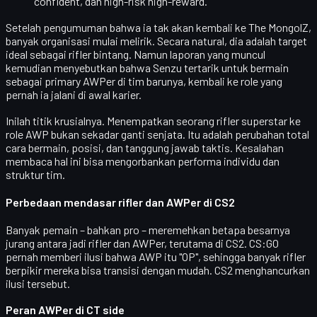
confident, dan high-risk high-reward.
Setelah pengumuman bahwa ia
tak akan kembali ke The MongolZ
,
banyak organisasi mulai melirik. Secara natural, dia adalah target
ideal sebagai rifler bintang. Namun laporan yang muncul
kemudian menyebutkan bahwa Senzu tertarik untuk
bermain
sebagai primary AWPer
di tim barunya, kembali ke role yang
pernah ia jalani di awal karier.
Inilah titik krusialnya. Menempatkan seorang rifler superstar ke
role AWP
bukan sekadar ganti senjata
. Itu adalah perubahan total
cara bermain, posisi, dan tanggung jawab taktis. Kesalahan
membaca hal ini bisa mengorbankan performa individu dan
struktur tim.
Perbedaan mendasar rifler dan AWPer di CS2
Banyak pemain – bahkan pro – meremehkan betapa besarnya
jurang antara jadi rifler dan AWPer, terutama di CS2. CS:GO
pernah memberi ilusi bahwa AWP itu "OP", sehingga banyak rifler
berpikir mereka bisa transisi dengan mudah. CS2 menghancurkan
ilusi tersebut.
Peran AWPer di CT side