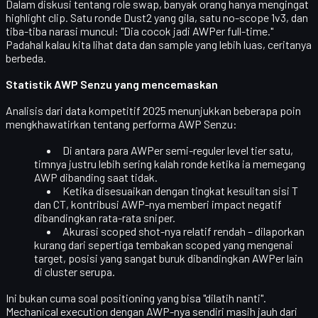
Dalam diskusi tentang role swap, banyak orang hanya mengingat
highlight clip
. Satu ronde Dust2 yang gila, satu no-scope 1v3, dan
tiba-tiba narasi muncul: "Dia cocok jadi AWPer full-time."
Padahal kalau kita lihat data dan sample yang lebih luas, ceritanya
berbeda.
Statistik AWP Senzu yang mencemaskan
Analisis dari data kompetitif 2025 menunjukkan beberapa poin
mengkhawatirkan tentang performa AWP Senzu:
Di antara para AWPer semi-reguler level tier satu,
timnya justru lebih sering kalah ronde ketika ia memegang
AWP
dibanding saat tidak.
Ketika disesuaikan dengan tingkat kesulitan sisi T
dan CT, kontribusi AWP-nya memberi
impact negatif
dibandingkan rata-rata sniper.
Akurasi scoped shot-nya relatif rendah – dilaporkan
kurang dari sepertiga tembakan scoped yang mengenai
target
, posisi yang sangat buruk dibandingkan AWPer lain
di cluster serupa.
Ini bukan cuma soal positioning yang bisa "dilatih nanti".
Mechanical execution dengan AWP-nya sendiri masih jauh dari