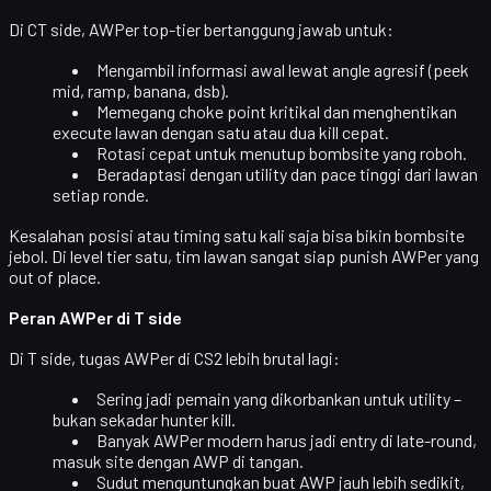
Di CT side, AWPer top-tier bertanggung jawab untuk:
Mengambil informasi awal
lewat angle agresif (peek
mid, ramp, banana, dsb).
Memegang choke point kritikal
dan menghentikan
execute lawan dengan satu atau dua kill cepat.
Rotasi cepat
untuk menutup bombsite yang roboh.
Beradaptasi dengan utility dan pace tinggi dari lawan
setiap ronde.
Kesalahan posisi atau timing satu kali saja bisa bikin bombsite
jebol. Di level tier satu, tim lawan sangat siap punish AWPer yang
out of place.
Peran AWPer di T side
Di T side, tugas AWPer di CS2
lebih brutal lagi
:
Sering jadi pemain yang
dikorbankan untuk utility
–
bukan sekadar hunter kill.
Banyak AWPer modern harus
jadi entry di late-round
,
masuk site dengan AWP di tangan.
Sudut menguntungkan buat AWP jauh lebih sedikit,