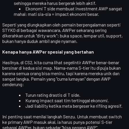
sehingga mereka harus bergerak lebih aktif.
Ekonomi T side membuat investment AWP sangat
mahal: mati sia-sia = impact ekonomi besar.
Seperti yang diungkapkan oleh pemain berpengalaman seperti
STYKO
di berbagai wawancara, AWPer sekarang sering
dikerahkan untuk "dirty work": buka space, lempar util, support,
bukan hanya duduk ambil angle nyaman.
Kenapa hanya AWPer spesial yang bertahan
Hasilnya, di CS2, kita cuma lihat segelintir AWPer benar-benar
bersinar di kedua sisi map. Nama-nama S-tier itu dipuja bukan
karena semua orang bisa meniru, tapi karena mereka
unik dan
sangat langka
. Pemain yang "cuma lumayan" dengan AWP
cenderung:
Turun rating drastis di T side.
Kurang impact saat tim tertinggal ekonomi.
Jadi liability ketika meta bergeser ke rifling agresif.
Ini penting saat menilai langkah Senzu. Untuk membuat switch
ke primary AWP masuk akal, ia harus punya
potensi S-tier
sebagai AWPer, bukan sekadar "bisa pegang AWP".