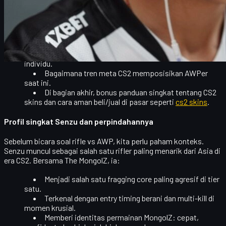
Artikel ini membedah secara mendalam:
Kenapa tidak semua pemain bintang cocok jadi
AWPer.
Data dan konteks performa AWP Senzu sejauh ini.
Dampak role swap ke performa tim dan karier
individu.
Bagaimana tren meta CS2 memposisikan AWPer
saat ini.
Di bagian akhir, bonus panduan singkat tentang
CS2
skins
dan cara aman beli/jual di pasar seperti
cs2 skins
.
Profil singkat Senzu dan perpindahannya
Sebelum bicara soal rifle vs AWP, kita perlu paham konteks.
Senzu
muncul sebagai salah satu rifler paling menarik dari Asia di
era CS2. Bersama The MongolZ, ia:
Menjadi salah satu fragging core paling agresif di tier
satu.
Terkenal dengan
entry timing
berani dan multi-kill di
momen krusial.
Memberi identitas permainan MongolZ: cepat,