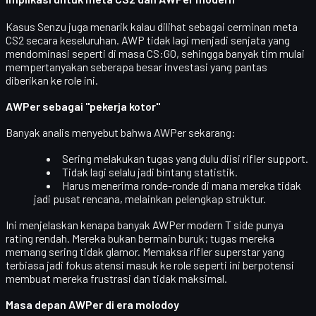
Kasus Senzu juga menarik kalau dilihat sebagai cerminan
meta
CS2 secara keseluruhan
. AWP tidak lagi menjadi senjata yang
mendominasi seperti di masa CS:GO, sehingga banyak tim mulai
mempertanyakan seberapa besar investasi yang pantas
diberikan ke role ini.
AWPer sebagai "pekerja kotor"
Banyak analis menyebut bahwa AWPer sekarang:
Sering melakukan tugas yang dulu diisi rifler support.
Tidak lagi selalu jadi bintang statistik.
Harus menerima ronde-ronde di mana mereka
tidak
jadi pusat rencana
, melainkan pelengkap struktur.
Ini menjelaskan kenapa
banyak AWPer modern T side punya
rating rendah
. Mereka bukan bermain buruk; tugas mereka
memang sering tidak glamor. Memaksa rifler superstar yang
terbiasa jadi fokus atensi masuk ke role seperti ini berpotensi
membuat mereka
frustrasi dan tidak maksimal
.
Masa depan AWPer di era molodoy