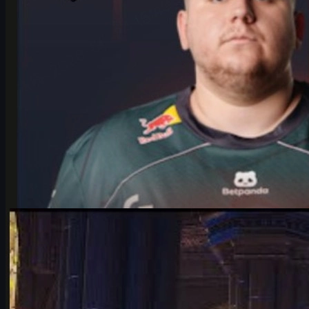
oleh
Michael
Johnson
Counter-Strike 2
Juni 17, 2026
Falcons vs Vitality: Duel CS2 Paling Panas di IEM
Cologne Major 2026
Analisis lengkap duel Falcons vs Vitality di IEM Cologne Major
2026, rivalitas karrigan vs ropz, map pool, faktor kunci, dan