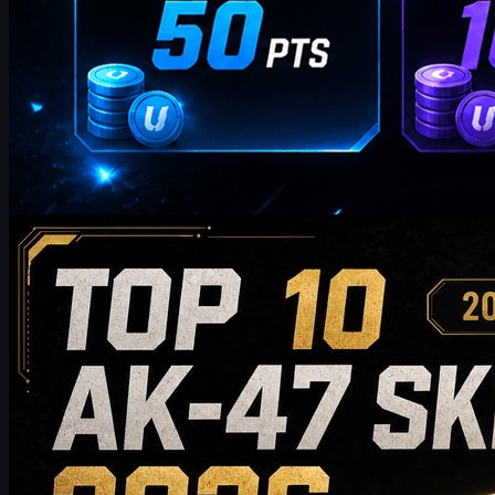
oleh
William Miller
Counter-Strike 2
Mei 20, 2026
10 Skin AK-47 Terbaik yang Layak Dibeli di Tahun
2026: Dari Pilihan Hemat hingga Rekomendasi Kelas
Kolektor
Temukan 10 skin AK-47 terbaik yang layak dibeli di tahun 2026,
dari pilihan ramah anggaran hingga koleksi kelas atas. Panduan
ini membandingkan gaya, tingkat harga, keausan, nilai pasar, dan
tips membeli untuk membantu pemain CS2 memilih skin AK-47
terbaik untuk inventaris mereka.
Mei 20, 2026