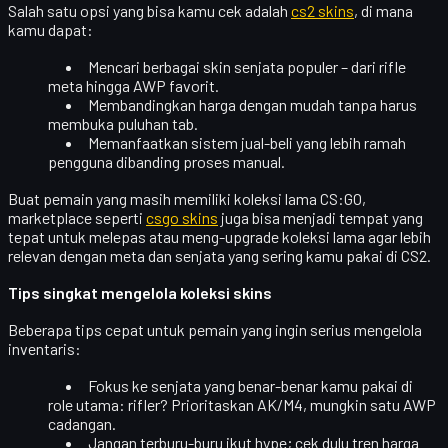
Salah satu opsi yang bisa kamu cek adalah
cs2 skins
, di mana
kamu dapat:
Mencari berbagai skin senjata populer – dari rifle
meta hingga AWP favorit.
Membandingkan harga dengan mudah tanpa harus
membuka puluhan tab.
Memanfaatkan sistem jual-beli yang lebih ramah
pengguna dibanding proses manual.
Buat pemain yang masih memiliki koleksi lama
CS:GO
,
marketplace seperti
csgo skins
juga bisa menjadi tempat yang
tepat untuk melepas atau meng-upgrade koleksi lama agar lebih
relevan dengan meta dan senjata yang sering kamu pakai di CS2.
Tips singkat mengelola koleksi skins
Beberapa tips cepat untuk pemain yang ingin serius mengelola
inventaris:
Fokus ke
senjata yang benar-benar kamu pakai
di
role utama: rifler? Prioritaskan AK/M4, mungkin satu AWP
cadangan.
Jangan terburu-buru ikut hype; cek dulu
tren harga