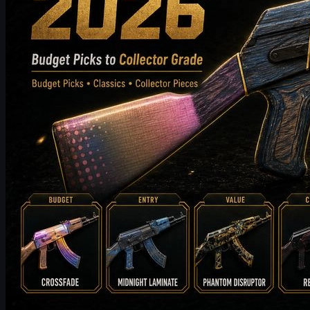
oleh
Michael
Johnson
Counter-Strike 2
Juni 17, 2026
FalleN dan Perubahan FURIA di IEM Cologne CS2
FalleN membahas penyesuaian FURIA di IEM Cologne Major 2026,
persiapan melawan 9z, map Overpass, dan akhir kariernya di CS2.
Juni 17, 2026