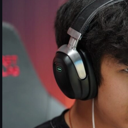
Kenapa artikel ini penting
Profil singkat Senzu dan perpindahannya
Perbedaan mendasar rifler dan AWPer di CS2
Pelajaran dari NiKo dan bintang rifler lain
Kenapa Senzu buruk jadi secondary AWPer
Risiko memaksa Senzu jadi primary AWPer
Apakah masih worth it merekrut Senzu?
Tantangan budaya dan komunikasi di tim
internasional
Implikasi untuk meta CS2 dan AWPer modern
Bonus: panduan singkat CS2 skins untuk pemain
Kesimpulan: karier Senzu dan keputusan posisi
Kenapa artikel ini penting
Keputusan role buat pemain bintang di level tertinggi
Counter-
Strike 2
bisa menentukan arah karier mereka. Kasus terbaru
adalah Azbayar "Senzu" Munkhbold, rifler utama The MongolZ
yang dikabarkan ingin pindah tim dan kembali jadi
primary AWPer
.
Di atas kertas, kedengarannya menarik: rifler eksplosif, aim kuat,
highlight keren dengan AWP. Namun kalau kita bongkar lebih
dalam, langkah ini berpotensi jadi
kesalahan terbesar dalam
kariernya
.