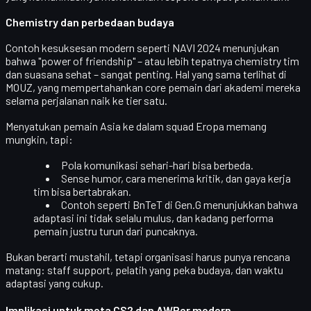
Chemistry dan perbedaan budaya
Contoh kesuksesan modern seperti
NAVI 2024
menunjukan
bahwa "power of friendship" – atau lebih tepatnya
chemistry tim
dan suasana sehat
– sangat penting. Hal yang sama terlihat di
MOUZ
, yang mempertahankan core pemain dari akademi mereka
selama perjalanan naik ke tier satu.
Menyatukan pemain Asia ke dalam squad Eropa memang
mungkin, tapi:
Pola komunikasi sehari-hari bisa berbeda.
Sense humor, cara menerima kritik, dan gaya kerja
tim bisa bertabrakan.
Contoh seperti
BnTeT di Gen.G
menunjukkan bahwa
adaptasi ini tidak selalu mulus, dan kadang performa
pemain justru turun dari puncaknya.
Bukan berarti mustahil, tetapi organisasi harus punya rencana
matang: staff support, pelatih yang peka budaya, dan waktu
adaptasi yang cukup.
Implikasi untuk meta CS2 dan AWPer modern