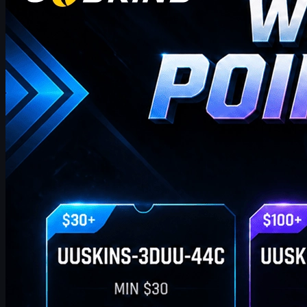
bonus mingguan kami!
di mana Anda akan menemukan kode Poin Hadiah UUSKINS
terbaru dan paling lengkap untuk minggu ini. Kami memperbarui
halaman ini setiap minggu untuk memberi Anda Poin Hadiah
tambahan. Selama pesanan Anda memenuhi jumlah yang sesuai,
Anda dapat menggunakan kode di bawah ini untuk menukarkan
poin dan menukarnya dengan skin CS2 favorit Anda di toko!
April 20, 2026