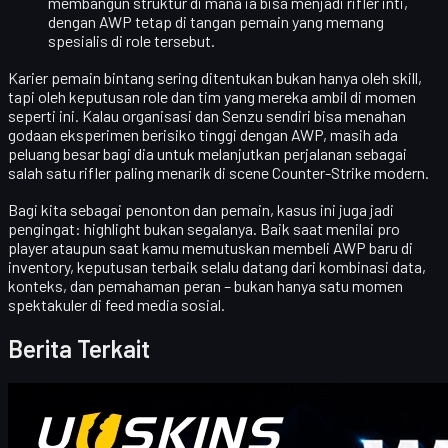
membangun struktur di mana ia bisa menjadi
rifler inti
,
dengan AWP tetap di tangan pemain yang memang
spesialis di role tersebut.
Karier pemain bintang sering ditentukan bukan hanya oleh skill,
tapi oleh
keputusan role dan tim
yang mereka ambil di momen
seperti ini. Kalau organisasi dan Senzu sendiri bisa menahan
godaan eksperimen berisiko tinggi dengan AWP, masih ada
peluang besar bagi dia untuk melanjutkan perjalanan sebagai
salah satu rifler paling menarik di scene Counter-Strike modern.
Bagi kita sebagai penonton dan pemain, kasus ini juga jadi
pengingat:
highlight bukan segalanya
. Baik saat menilai pro
player ataupun saat kamu memutuskan membeli AWP baru di
inventory, keputusan terbaik selalu datang dari
kombinasi data,
konteks, dan pemahaman peran
– bukan hanya satu momen
spektakuler di feed media sosial.
Berita Terkait
Counter-Strike 2
April 20, 2026
Halo para pedagang CS2! Selamat datang di blog