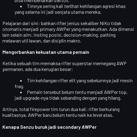
bisa membenarkan switch.
Timnya sering kali terlihat kehilangan agresi khas
yang selama ini jadi senjata utama mereka.
Pelajaran dari sini: bahkan rifler jenius sekaliber NiKo tidak
otomatis menjadi primary AWPer yang menakutkan. Ada dimensi
lain selain aim:
insting posisi, decision-making, pathing
melawan util lawan
, dan disiplin makro.
Mengorbankan kekuatan utama pemain
Ketika sebuah tim memaksa
rifler superstar
memegang AWP
permanen, ada dua kerugian besar:
Tim kehilangan
rifler elit
yang sebelumnya jadi mesin
frag.
Pemain tersebut
belum tentu menjadi AWPer top
,
jadi upgrade-nya tidak sebanding dengan yang hilang.
Artinya, total
firepower tim turun dua kali
: rifler berkurang
kualitasnya, AWPer baru belum tentu naik ke level atas.
Kenapa Senzu buruk jadi secondary AWPer