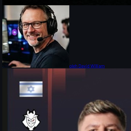
oleh
David William
Counter-Strike 2
Juni 17, 2026
HeavyGod dan G2 di IEM Cologne Major 2026:
Mentalitas Juara di CS2
Wawancara eksklusif dengan HeavyGod tentang performa G2 di
IEM Cologne Major 2026, rutinitas, mentalitas, dan pelajaran bagi
pemain CS2 Indonesia.
Juni 17, 2026