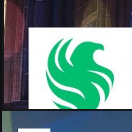
peluang kejutan.
Juni 17, 2026
oleh
Michael
Johnson
Counter-Strike 2
Juni 17, 2026
Boombl4 dan Perjalanan di CS2: Counter-Strike
Adalah Segalanya