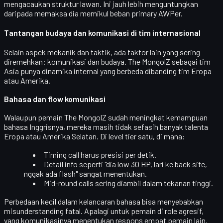
mengacaukan struktur lawan. Ini jauh lebih menguntungkan
daripada memaksa dia memikul beban primary AWPer.
Tantangan budaya dan komunikasi di tim internasional
Selain aspek mekanik dan taktik, ada faktor lain yang sering
diremehkan:
komunikasi dan budaya
. The MongolZ sebagai tim
Asia punya dinamika internal yang berbeda dibanding tim Eropa
atau Amerika.
Bahasa dan flow komunikasi
Walaupun pemain The MongolZ sudah meningkat kemampuan
bahasa Inggrisnya, mereka masih tidak sefasih banyak talenta
Eropa atau Amerika Selatan. Di level tier satu, di mana:
Timing call harus presisi per detik.
Detail info seperti "dia low 30 HP, lari ke back site,
nggak ada flash" sangat menentukan.
Mid-round calls sering diambil dalam tekanan tinggi.
Perbedaan kecil dalam kelancaran bahasa bisa menyebabkan
misunderstanding fatal
. Apalagi untuk pemain di role agresif,
yang komunikasinya menentukan respons empat pemain lain.