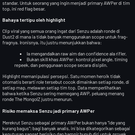
standar
. Untuk seorang yang ingin menjadi primary AWPer di tim
top, ini red flag besar.
Bahaya tertipu oleh highlight
Clip viral yang semua orang ingat dari Senzu adalah ronde di
Dust2 di mana ia
tidak banyak menggunakan scope
untuk frag-
fragnya. Ironisnya, itu justru menunjukkan bahwa:
Ia mengandalkan
raw aim dan confidence ala rifler
.
Bukan skill khas AWPer: kontrol pixel angle, timing
repeek, dan penggunaan scope secara disiplin.
Highlight memanipulasi persepsi. Satu momen heroik tidak
otomatis berarti role tersebut cocok dimainkan
setiap ronde, di
setiap map, melawan setiap tim top
. Data memperlihatkan
bahwa ketika Senzu sering memegang AWP,
peluang menang
ronde The MongolZ justru menurun
.
Risiko memaksa Senzu jadi primary AWPer
Merekrut Senzu sebagai primary AWPer bukan hanya "ide yang
kurang bagus"; bagi banyak analis, ini bisa dikategorikan sebagai
keputusan
sangat berisiko dan hampir bunuh diri
untuk proyek