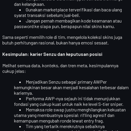
dan kelangkaan
.
Gunakan marketplace terverifikasi dan baca ulang
syarat transaksi
sebelum jual-beli.
Jangan pernah membagikan
kode keamanan atau
password
ke siapa pun, berapapun nilai skins kamu.
Sama seperti memilih role di tim, mengelola koleksi skins juga
butuh
perhitungan rasional
, bukan hanya emosi sesaat.
Kesimpulan: karier Senzu dan keputusan posisi
Melihat semua data, konteks, dan tren meta, kesimpulannya
cukup jelas:
Menjadikan Senzu sebagai primary AWPer
kemungkinan besar akan menjadi kesalahan terbesar dalam
kariernya.
Performa AWP-nya sejauh ini tidak menunjukkan
fondasi yang cukup kuat untuk naik ke level S-tier sniper.
Memaksa role swap justru menghilangkan kekuatan
utama yang membuatnya spesial: rifling agresif dan
kemampuan mengubah ronde lewat entry frag.
Tim yang tertarik merekrutnya sebaiknya