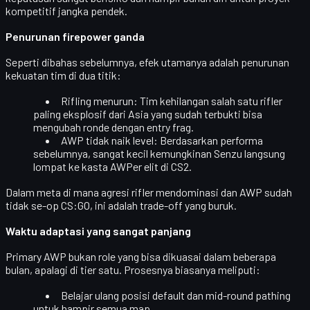
kompetitif jangka pendek.
Penurunan firepower ganda
Seperti dibahas sebelumnya, efek utamanya adalah penurunan
kekuatan tim di dua titik:
Rifling menurun
: Tim kehilangan salah satu rifler
paling eksplosif dari Asia yang sudah terbukti bisa
mengubah ronde dengan entry frag.
AWP tidak naik level
: Berdasarkan performa
sebelumnya, sangat kecil kemungkinan Senzu langsung
lompat ke kasta AWPer elit di CS2.
Dalam meta di mana agresi rifler mendominasi dan AWP sudah
tidak se-op CS:GO, ini adalah trade-off yang buruk.
Waktu adaptasi yang sangat panjang
Primary AWP bukan role yang bisa dikuasai dalam beberapa
bulan, apalagi di tier satu. Prosesnya biasanya meliputi:
Belajar ulang
posisi default
dan mid-round pathing
untuk hampir semua map.