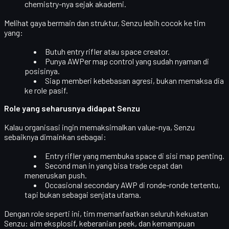
chemistry-nya sejak akademi.
Melihat gaya bermain dan struktur, Senzu lebih cocok ke tim
yang:
Butuh
entry rifler atau space creator
.
Punya
AWPer map control
yang sudah nyaman di
posisinya.
Siap memberi kebebasan agresi, bukan memaksa dia
ke role pasif.
Role yang seharusnya didapat Senzu
Kalau organisasi ingin memaksimalkan value-nya, Senzu
sebaiknya dimainkan sebagai:
Entry rifler
yang membuka space di sisi map penting.
Second man in
yang bisa trade cepat dan
meneruskan push.
Occasional
secondary AWP
di ronde-ronde tertentu,
tapi
bukan
sebagai senjata utama.
Dengan role seperti ini, tim memanfaatkan seluruh kekuatan
Senzu: aim eksplosif, keberanian peek, dan kemampuan