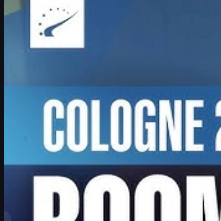
Kisah comeback Boombl4 di IEM Cologne Major 2026 bersama
BetBoom, perjuangan sebagai IGL, tekanan Major, dan masa
depan kariernya di CS2.
Juni 17, 2026
oleh
David William
Lihat Lebih Banyak