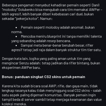
Beberapa pengamat menyebut kehadiran pemain seperti
Danil
"molodoy" Golubenko
bisa mengubah cara tim memakai AWPer –
lebih agresif, lebih banyak diberi kebebasan cari duel, bukan
sekadar "pekerja kotor". Namun:
Pemain seperti molodoy adalah
anomali
, bukan
norma.
Mencoba meniru blueprint ini tanpa memiliki talenta
yang sebanding adalah resep bencana.
Sampai meta benar-benar berubah besar,
rifler
agresif tetap jadi raja
dalam banyak struktur tim tier satu.
Dengan kata lain, logika yang paling aman untuk tim yang
mengincar Senzu adalah:
tetap jadikan dia rifler bintang
, bukan
eksperimen AWPer baru.
Bonus: panduan singkat CS2 skins untuk pemain
Karena kita sudah bicara soal AWP, rifle, dan gaya main, tidak
lengkap rasanya kalau tidak menyinggung soal
CS2 skins
– salah
satu aspek paling digemari komunitas. Banyak pemain ingin
tampil beda di server sambil tetap menjaga keamanan dan value
koleksi mereka.