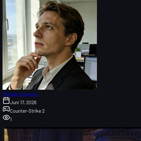
Michael Johnson
Juni 17, 2026
Counter-Strike 2
1
Pengantar: Kenapa Falcons vs Vitality Begitu Spesial?
Kisah ropz dan karrigan: Dari Rekan Setim Jadi Rival