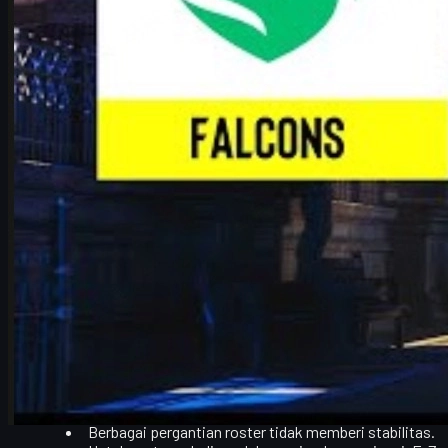
karrigan
, untuk bergabung dengan
Vitality
. Keputusan itu bukan pil
sempurna.
Karier ropz Setelah FaZe: Jalan Mulus Bersama Vitality
Sejak bergabung dengan Vitality,
karier ropz melejit
ke level superst
Musim 2025 yang gila: sembilan gelar internasional.
Kedua Major 2025 berhasil mereka menangkan.
Menyelesaikan
ESL Grand Slam
pertama dalam era bar
ropz finis di posisi tiga dunia dan menyabet pengharga
Masuk 2026, dominasi Vitality belum melambat: lima trofi internas
sejauh ini hanya pernah dicapai oleh
Astralis
dalam sejarah Counter
Secara naratif, Vitality adalah tim yang sudah mapan di puncak. Me
Perjuangan karrigan Setelah Perpisahan
Kalau ropz naik ke puncak, jalur
karrigan
justru menurun setelah kep
FaZe Clan
perlahan merosot di ranking.
Berbagai pergantian roster tidak memberi stabilitas.