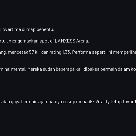
 overtime di map penentu.
 untuk mengamankan spot di LANXESS Arena.
tang, mencetak
57 kill
dan rating
1.33
. Performa seperti ini memperli
am hal mental. Mereka sudah beberapa kali dipaksa bermain dalam ko
n, dan gaya bermain, gambarnya cukup menarik:
Vitality tetap favor