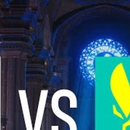
ologne Major 2026
IEM
nggemar
itu Spesial?
 2026
bukan sekadar duel playoff biasa. Ini adalah bentrokan dua era, 
tapi Falcons membawa narasi kebangkitan yang membuat duel ini teras
er-Strike, kini menjadi panggung utama di mana cerita panjang an
ruh babak playoffs Major.
Jadi Rival
rus mundur sekitar satu setengah tahun ke belakang. Di awal 2025,
r