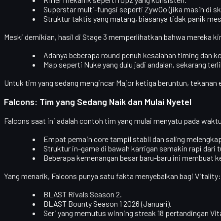
Superstar multi-fungsi
seperti ZywOo (jika masih di s
Struktur taktis
yang matang, biasanya tidak panik mesk
Meski demikian, hasil di Stage 3 memperlihatkan bahwa mereka kin
Adanya beberapa round penuh kesalahan timing dan k
Map seperti Nuke yang dulu jadi andalan, sekarang terli
Untuk tim yang sedang mengincar
Major ketiga beruntun
, tekanan 
Falcons: Tim yang Sedang Naik dan Mulai Nyetel
Falcons saat ini adalah contoh
tim yang mulai menyatu
pada waktu
Empat pemain core tampil stabil dan saling melengkap
Struktur in-game di bawah karrigan semakin rapi dari
Beberapa kemenangan besar baru-baru ini membuat ke
Yang menarik, Falcons punya satu fakta menyebalkan bagi Vitality
BLAST Rivals Season 2.
BLAST Bounty Season 1 2026 (Januari).
Seri yang memutus winning streak 18 pertandingan Vital