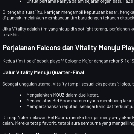
Untuk pertama kalinya dalam sejarah organisasi, FaZe g
Di tengah situasi itu, karrigan mengambil keputusan besar: hengk
di puncak, melainkan membangun tim baru dengan tekanan ekspek
Jika Vitality adalah tim yang hidup di spotlight terang, perjalanan k
terakhir.
Perjalanan Falcons dan Vitality Menuju Pl
Kedua tim tiba di babak playoff Cologne Major dengan rekor
3-1
di 
Jalur Vitality Menuju Quarter-Final
Sebagai unggulan utama, Vitality tampil sesuai ekspektasi: lolos, 
Mengalahkan
MOUZ
dalam duel ketat.
Menang atas
BetBoom
namun nyaris membuang keungg
Mempertahankan reputasi sebagai kandidat terkuat juara
Di map
Nuke
melawan BetBoom, mereka hampir menyia-nyiakan keung
celah. Mereka tetap favorit, tetapi aura sempurna yang mengeliling