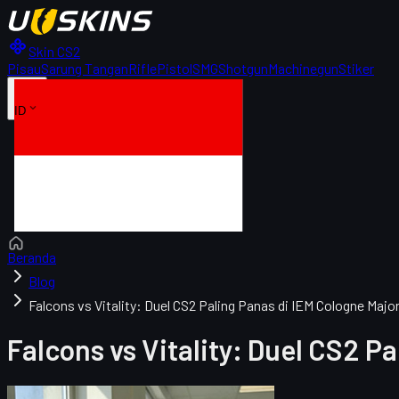
Skin CS2
Pisau
Sarung Tangan
Rifle
Pistol
SMG
Shotgun
Machinegun
Stiker
ID
Beranda
Blog
Falcons vs Vitality: Duel CS2 Paling Panas di IEM Cologne Majo
Falcons vs Vitality: Duel CS2 P