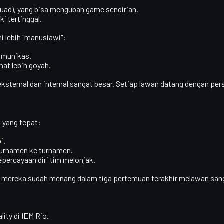
kuad), yang bisa mengubah game sendirian.
i tertinggal.
i lebih
"manusiawi"
:
omunikas.
hat lebih goyah.
eksternal dan internal sangat besar. Setiap lawan datang dengan pers
 yang tepat:
i.
 turnamen ke turnamen.
percayaan diri tim melonjak.
:
mereka sudah menang dalam tiga pertemuan terakhir
melawan sang
ity di IEM Rio.