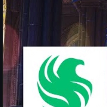
Perjalanan Falcons dan Vitality Menuju Playoffs IEM C
Analisis Form Kedua Tim Saat Ini
Map Pool dan Taktik: Siapa Unggul di Server?
karrigan Sebagai Faktor Penentu
Pemain Kunci yang Perlu Diperhatikan
Prediksi dan Skenario Jalannya Pertandingan
Apa Artinya Duel Ini bagi Scene CS2 Global?
CS2 Skins, Ekonomi Game, dan Hubungannya dengan 
Tips Menikmati Pertandingan untuk Penonton dan Pe
Penutup: Potensi Lahirnya Rivalitas Baru
Pengantar: Kenapa Falcons vs Vitality Beg
Pertandingan
Team Falcons
vs
Team Vitality
di
IEM Cologne Major
dan
ropz
. Di atas kertas, Vitality datang sebagai favorit juara, 
CS2.
LANXESS Arena, yang selama bertahun-tahun jadi "katedral" Count
klimaks. Bagi banyak fans, inilah
matchup paling menggoda
di selu
Kisah ropz dan karrigan: Dari Rekan Setim 
Untuk benar-benar memahami kenapa duel ini begitu besar, kita ha