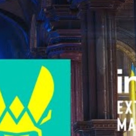
dua filosofi, dan dua otak Counter-Strike paling disegani:
karrigan
a seperti storyline komik – lengkap dengan "Batman vs Robin" versi
tara mantan kapten dan mantan bintang andalannya mencapai
opz
memutuskan meninggalkan
FaZe Clan
dan pemimpinnya,