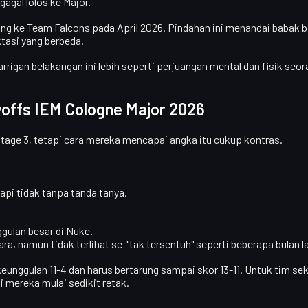
agal lolos ke Major.
ang ke
Team Falcons
pada April 2026. Pindahan ini menandai babak b
tasi yang berbeda.
arrigan belakangan ini lebih seperti
perjuangan mental
dan fisik seor
ayoffs IEM Cologne Major 2026
Stage 3, tetapi cara mereka mencapai angka itu cukup kontras.
tapi tidak tanpa tanda tanya.
ulan besar di Nuke.
, namun tidak terlihat se-"tak tersentuh" seperti beberapa bulan la
gulan 11-4 dan harus bertarung sampai skor 13-11. Untuk tim sekua
i mereka mulai sedikit retak.