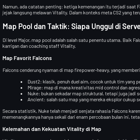
Namun, ada catatan penting:
ketiga kemenangan itu terjadi saat 
jejak langsung melawan Vitality. Dalam konteks meta CS2 yang ter
Map Pool dan Taktik: Siapa Unggul di Serv
Di level Major,
map pool
adalah salah satu penentu utama. Baik Fal
karrigan dan coaching staff Vitality.
Map Favorit Falcons
Falcons cenderung nyaman di
map firepower-heavy
, yang memberi 
Dust2
: klasik, penuh duel aim, cocok untuk tim yang
Mirage
: map di mana kreativitas mid control dan ag
Nuke
: bukan sekadar map struktural, tetapi juga jadi 
Ancient
: salah satu map yang mereka eksplor cukup s
Secara statistik,
Nuke
telah menjadi
senjata rahasia Falcons
karen
memenangkannya hanya sekali dari enam percobaan bulan ini, te
Kelemahan dan Kekuatan Vitality di Map