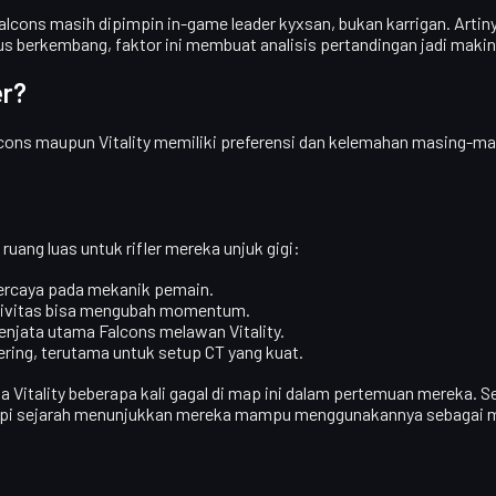
Falcons masih dipimpin in-game leader kyxsan
, bukan karrigan. Arti
us berkembang, faktor ini membuat analisis pertandingan jadi makin
er?
cons maupun Vitality memiliki preferensi dan kelemahan masing-masi
ruang luas untuk rifler mereka unjuk gigi:
 percaya pada mekanik pemain.
resivitas bisa mengubah momentum.
senjata utama Falcons melawan Vitality.
ering, terutama untuk setup CT yang kuat.
a Vitality beberapa kali gagal di map ini dalam pertemuan mereka. S
tapi sejarah menunjukkan mereka mampu menggunakannya sebagai m