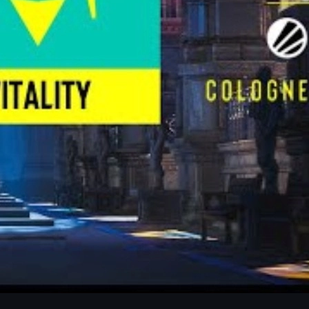
it "melawan hati". Namun, secara karier, hasilnya nyaris
 Kini, mereka mengincar
Major ketiga beruntun
, sesuatu yang
ar baru yang harus dikalahkan.