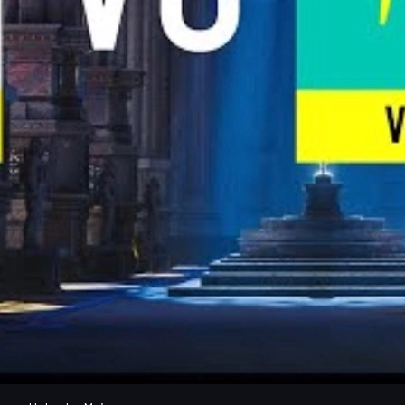
ihan mudah, bahkan ia sempat mengakui bahwa langkah tersebut sedik
ar sejati:
unya.
an Transfer of the Year.
ional,
Grand Slam kedua
di IEM Rio, dan kemenangan di IEM Kraków.
-Strike.
reka bukan lagi tim yang dikejar gelar; mereka adalah patokan, stand
ergian sang rifler: