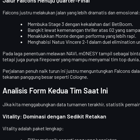
Jalur Falcons Menuju Quarter-Final
Falcons
justru melakukan jalan yang lebih dramatis dan emosional:
Membuka Stage 3 dengan kekalahan dari
BetBoom
.
Bangkit lewat kemenangan thriller atas
G2
yang sampai
Menaklukkan
Monte
dengan performa yang lebih rapi.
Menghabisi
Natus Vincere
2-1 dalam duel elimination
Pada laga penentuan melawan NAVI,
m0NESY
tampil sebagai bin
tetapi juga punya firepower yang mampu menyamai tim top dunia.
Perjalanan penuh naik turun ini justru menguntungkan Falcons dal
tekanan panggung besar seperti Cologne.
Analisis Form Kedua Tim Saat Ini
Jika kita menggabungkan data turnamen terakhir, statistik pemai
Vitality: Dominasi dengan Sedikit Retakan
Vitality adalah
paket lengkap
:
Rifler mekanik
seperti ropz yang konsisten.