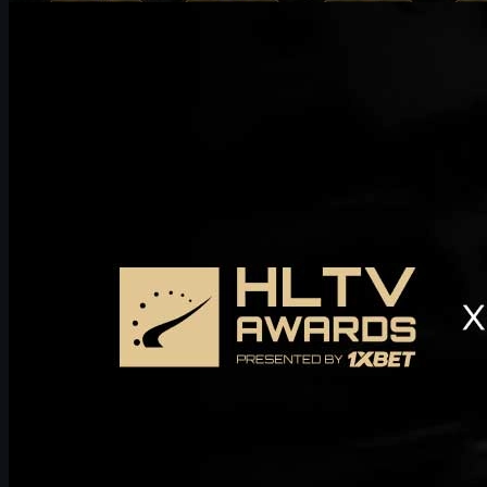
Counter-Strike 2
dicembre 29, 2025
UUSKINS invia i suoi migliori auguri per gli HLTV
Awards 2025
UUSKINS è onorata di aver ricevuto un invito agli HLTV Awards
2025. A causa delle priorità legate allo sviluppo del business e di
impegni di agenda, purtroppo non potremo partecipare all’evento
di quest’anno. Auguriamo comunque un grande successo a
questa edizione e speriamo di partecipare agli HLTV Awards
2026.
dicembre 29, 2025