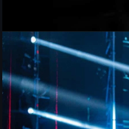
da
Michael Johnson
Counter-Strike 2
giugno 17, 2026
FalleN e FURIA a Colonia: obiettivo trofeo e meta
CS2 skins
Intervista a FalleN su FURIA, Overpass, LANXESS e la corsa al
trofeo a IEM Colonia, con uno sguardo al meta e al mercato di CS2
skins.
giugno 17, 2026