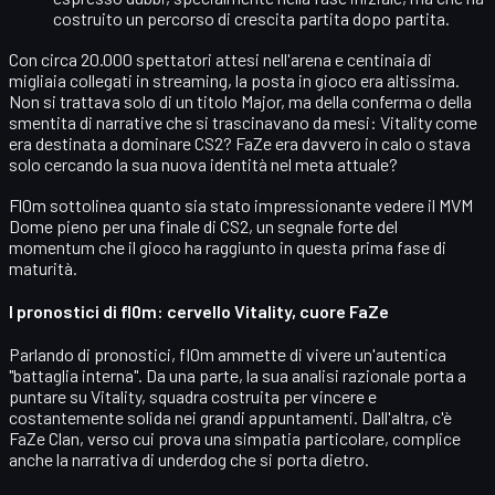
costruito un percorso di crescita partita dopo partita.
Con circa
20.000 spettatori
attesi nell'arena e centinaia di
migliaia collegati in streaming, la posta in gioco era altissima.
Non si trattava solo di un titolo Major, ma della conferma o della
smentita di narrative che si trascinavano da mesi: Vitality come
era destinata a dominare CS2? FaZe era davvero in calo o stava
solo cercando la sua nuova identità nel meta attuale?
Fl0m sottolinea quanto sia stato impressionante vedere il MVM
Dome pieno per una finale di CS2, un segnale forte del
momentum che il gioco ha raggiunto in questa prima fase di
maturità.
I pronostici di fl0m: cervello Vitality, cuore FaZe
Parlando di pronostici, fl0m ammette di vivere un'autentica
"battaglia interna". Da una parte, la sua analisi razionale porta a
puntare su
Vitality
, squadra costruita per vincere e
costantemente solida nei grandi appuntamenti. Dall'altra, c'è
FaZe Clan
, verso cui prova una simpatia particolare, complice
anche la narrativa di underdog che si porta dietro.