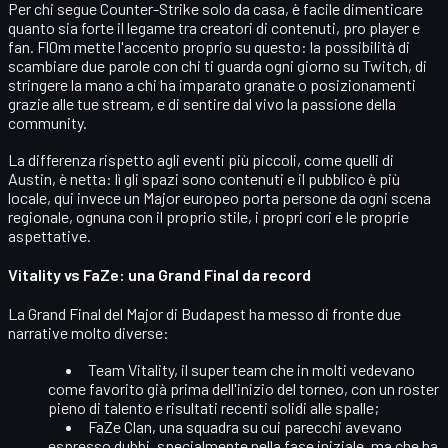
Per chi segue Counter-Strike solo da casa, è facile dimenticare
quanto sia forte il legame tra creatori di contenuti, pro player e
fan. Fl0m mette l'accento proprio su questo: la possibilità di
scambiare due parole con chi ti guarda ogni giorno su Twitch, di
stringere la mano a chi ha imparato granate o posizionamenti
grazie alle tue stream, e di sentire dal vivo la passione della
community.
La differenza rispetto agli eventi più piccoli, come quelli di
Austin, è netta: lì gli spazi sono contenuti e il pubblico è più
locale, qui invece un
Major europeo
porta persone da ogni scena
regionale, ognuna con il proprio stile, i propri cori e le proprie
aspettative.
Vitality vs FaZe: una Grand Final da record
La
Grand Final
del Major di Budapest ha messo di fronte due
narrative molto diverse:
Team Vitality
, il super team che in molti vedevano
come favorito già prima dell'inizio del torneo, con un roster
pieno di talento e risultati recenti solidi alle spalle;
FaZe Clan
, una squadra su cui parecchi avevano
espresso dubbi, specialmente nella fase iniziale, ma che ha