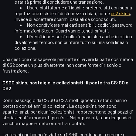
e rarità prima di concludere una transazione.
Usare piattaforme affidabili
: preferire siti con buona
reputazione e sistemi di sicurezza chiari, come
cs2 skins
,
invece di accettare scambi casuali da sconosciuti.
Non condividere mai dati sensibili
: codici, password,
informazioni Steam Guard vanno tenuti privati.
Diversificare
: se si collezionano skin anche in ottica
di valore nel tempo, non puntare tutto su una sola linea o
collezione.
Una gestione consapevole permette di vivere la parte cosmetica
di CS2 come un
plus divertente
, non come fonte di rischio o
frustrazione.
CSGO skins, nostalgici e collezionisti: il ponte tra CS:GO e
CS2
Con il passaggio da CS:GO a CS2, molti giocatori storici hanno
portato con sé anni di collezioni. Le
csgo skins
non sono
sparite: anzi, per alcuni collezionisti rappresentano oggi pezzi di
storia, legati a momenti precisi – Major passati, team leggendari,
vecchie mappe e meta ormai tramontati.
I veterani che hanno iniziato su CS:GO continuano a cercare e