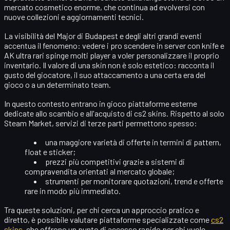
mercato cosmetico enorme
, che continua ad evolversi con
nuove collezioni e aggiornamenti tecnici.
La visibilità del Major di Budapest e degli altri grandi eventi
accentua il fenomeno: vedere i pro scendere in server con
knife e
AK ultra rari
spinge molti player a voler personalizzare il proprio
inventario. Il valore di una skin non è solo estetico: racconta il
gusto del giocatore, il suo attaccamento a una certa era del
gioco o a un determinato team.
In questo contesto entrano in gioco piattaforme esterne
dedicate allo scambio e all'acquisto di
cs2 skins
. Rispetto al solo
Steam Market, servizi di terze parti permettono spesso:
una maggiore
varietà di offerte
in termini di pattern,
float e sticker;
prezzi più competitivi grazie a sistemi di
compravendita orientati al mercato globale;
strumenti per monitorare quotazioni, trend e offerte
rare in modo più immediato.
Tra queste soluzioni, per chi cerca un approccio pratico e
diretto, è possibile valutare piattaforme specializzate come
cs2
skins
, che offrono un punto di accesso rapido per chi vuole