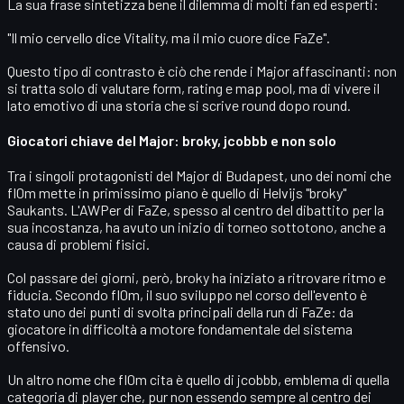
La sua frase sintetizza bene il dilemma di molti fan ed esperti:
"Il mio cervello dice Vitality, ma il mio cuore dice FaZe".
Questo tipo di contrasto è ciò che rende i Major affascinanti: non
si tratta solo di valutare form, rating e map pool, ma di vivere il
lato emotivo di una storia che si scrive round dopo round.
Giocatori chiave del Major: broky, jcobbb e non solo
Tra i singoli protagonisti del Major di Budapest, uno dei nomi che
fl0m mette in primissimo piano è quello di
Helvijs "broky"
Saukants
. L'AWPer di FaZe, spesso al centro del dibattito per la
sua incostanza, ha avuto un inizio di torneo sottotono, anche a
causa di problemi fisici.
Col passare dei giorni, però, broky ha iniziato a ritrovare ritmo e
fiducia. Secondo fl0m, il suo sviluppo nel corso dell'evento è
stato uno dei punti di svolta principali della run di FaZe: da
giocatore in difficoltà a motore fondamentale del sistema
offensivo.
Un altro nome che fl0m cita è quello di
jcobbb
, emblema di quella
categoria di player che, pur non essendo sempre al centro dei