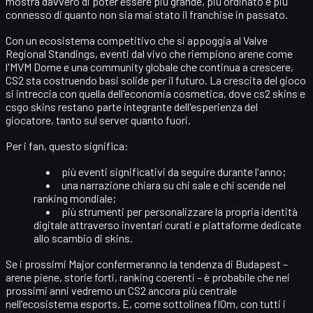
mostra davvero di poter essere più grande, più ordinato e più
connesso di quanto non sia mai stato il franchise in passato.
Con un
ecosistema competitivo
che si appoggia al Valve
Regional Standings, eventi dal vivo che riempiono arene come
l'MVM Dome e una community globale che continua a crescere,
CS2 sta costruendo basi solide per il futuro. La crescita del gioco
si intreccia con quella dell'economia cosmetica, dove
cs2 skins
e
csgo skins
restano parte integrante dell'esperienza del
giocatore, tanto sul server quanto fuori.
Per i fan, questo significa:
più
eventi significativi
da seguire durante l'anno;
una
narrazione chiara
su chi sale e chi scende nel
ranking mondiale;
più strumenti per personalizzare la propria identità
digitale attraverso inventari curati e piattaforme dedicate
allo scambio di skins.
Se i prossimi Major confermeranno la tendenza di Budapest –
arene piene, storie forti, ranking coerenti – è probabile che nei
prossimi anni vedremo un CS2 ancora più centrale
nell'ecosistema esports. E, come sottolinea fl0m, con tutti i