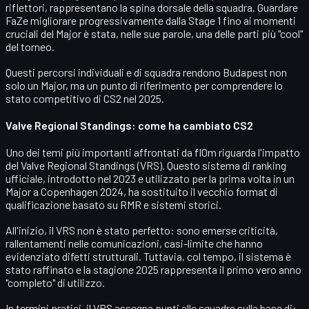
riflettori, rappresentano la spina dorsale della squadra. Guardare
FaZe migliorare progressivamente dalla
Stage 1
fino ai momenti
cruciali del Major è stata, nelle sue parole, una delle parti più "cool"
del torneo.
Questi percorsi individuali e di squadra rendono Budapest non
solo un Major, ma un punto di riferimento per comprendere lo
stato competitivo di CS2 nel 2025.
Valve Regional Standings: come ha cambiato CS2
Uno dei temi più importanti affrontati da fl0m riguarda l'impatto
del
Valve Regional Standings (VRS)
. Questo sistema di ranking
ufficiale, introdotto nel 2023 e utilizzato per la prima volta in un
Major a Copenhagen 2024, ha sostituito il vecchio format di
qualificazione basato su RMR e sistemi storici.
All'inizio, il VRS non è stato perfetto: sono emerse
criticità
,
rallentamenti nelle comunicazioni, casi-limite che hanno
evidenziato difetti strutturali. Tuttavia, col tempo, il sistema è
stato raffinato e la stagione 2025 rappresenta il primo vero anno
"completo" di utilizzo.
In termini pratici, il VRS assegna punti alle squadre sulla base di: