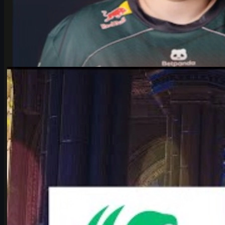
da
Michael Johnson
Counter-Strike 2
giugno 17, 2026
Falcons vs Vitality: analisi completa del Major CS2
Analisi completa di Falcons vs Vitality ai playoff dell'IEM Cologne
Major 2026: storia, mappe, karrigan vs ropz, chi parte favorito e
perché.
giugno 17, 2026