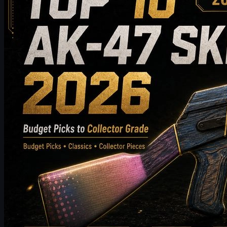
collezionisti
Scopri le 10 migliori skin AK-47 da acquistare nel 2026, dalle
opzioni convenienti alle scelte di alta gamma per collezionisti.
Questa guida confronta stile, fascia di prezzo, usura, valore di
mercato e consigli per l'acquisto, per aiutare i giocatori di CS2 a
scegliere la migliore skin AK-47 per il proprio inventario.
maggio 20, 2026
da
Michael Johnson