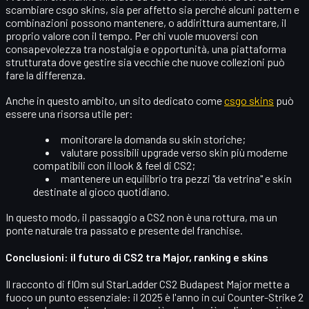
scambiare
csgo skins
, sia per affetto sia perché alcuni pattern e
combinazioni possono mantenere, o addirittura aumentare, il
proprio valore con il tempo. Per chi vuole muoversi con
consapevolezza tra nostalgia e opportunità, una piattaforma
strutturata dove gestire sia vecchie che nuove collezioni può
fare la differenza.
Anche in questo ambito, un sito dedicato come
csgo skins
può
essere una risorsa utile per:
monitorare la domanda su skin storiche;
valutare possibili upgrade verso skin più moderne
compatibili con il look & feel di CS2;
mantenere un equilibrio tra pezzi "da vetrina" e skin
destinate al gioco quotidiano.
In questo modo, il passaggio a CS2 non è una rottura, ma un
ponte naturale
tra passato e presente del franchise.
Conclusioni: il futuro di CS2 tra Major, ranking e skins
Il racconto di fl0m sul
StarLadder CS2 Budapest Major
mette a
fuoco un punto essenziale: il 2025 è l'anno in cui Counter-Strike 2