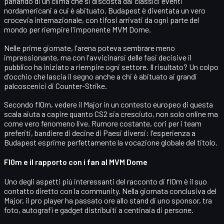
parlando di un clima che si discosta dai classici eventi
nordamericani a cui è abituato. Budapest è diventata un vero
crocevia internazionale, con tifosi arrivati da ogni parte del
mondo per riempire l'imponente
MVM Dome
.
Nelle prime giornate, l'arena poteva sembrare meno
impressionante, ma con l'avvicinarsi delle fasi decisive il
pubblico ha iniziato a riempire ogni settore. Il risultato? Un colpo
d'occhio che lascia il segno anche a chi è abituato ai grandi
palcoscenici di Counter-Strike.
Secondo fl0m, vedere il Major in un contesto europeo di questa
scala aiuta a capire quanto
CS2
sia cresciuto, non solo online ma
come vero fenomeno live. Rumore costante, cori per i team
preferiti, bandiere di decine di Paesi diversi: l'esperienza a
Budapest esprime perfettamente la vocazione globale del titolo.
Fl0m e il rapporto con i fan al MVM Dome
Uno degli aspetti più interessanti del racconto di fl0m è il suo
contatto diretto con la community. Nella giornata conclusiva del
Major, il pro player ha passato ore allo stand di uno sponsor, tra
foto, autografi e gadget distribuiti a centinaia di persone.