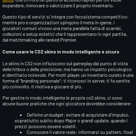
espandere, rinnovare o valorizzare il proprio inventario.
Questo tipo di servizi si integra con l'ecosistema competitivo:
mentre pro e organizzazioni spingono il meta in-game, i
giocatori comuni vivono una meta parallela fatta di scambi,
collezioni e setup estetici che li rappresentano in ogni partita,
dal matchmaking alle ranked Premier.
Come usare le CS2 skins in modo intelligente e sicuro
Le skins in CS2 non influiscono sul gameplay dal punto di vista
delle hitbox o della precisione, ma hanno un impatto psicologico
e identitario notevole. Per molti player, un inventario curato è una
forma di "branding personale": ti riconosci in server, ti fa sentire
più coinvolto, ti motiva a giocare di più.
Per gestire in modo
intelligente
le proprie
cs2 skins
, ci sono
alcune buone pratiche che ogni giocatore dovrebbe considerare:
Definire un budget
: evitare di acquistare d'impulso,
soprattutto subito dopo Major o grandi update, quando i
prezzi possono essere volatili.
Conoscere il valore reale
: informarsi su pattern, float