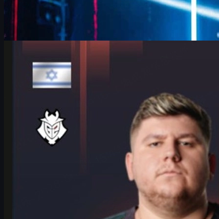
da
David William
Counter-Strike 2
giugno 17, 2026
HeavyGod e G2 al Major di Colonia: mentalità
vincente in CS2
Intervista a HeavyGod sul percorso di G2 al Major di Colonia,
routine di allenamento, forza mentale, dettagli decisivi in CS2 e
consigli per i giocatori competitivi.
giugno 17, 2026