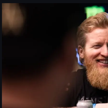
Il Major di Budapest visto da fl0m
L'atmosfera unica del Major CS2 a Budapest
Fl0m e il rapporto con i fan al MVM Dome
Vitality vs FaZe: una Grand Final da record
I pronostici di fl0m: cervello Vitality, cuore FaZe
Giocatori chiave del Major: broky, jcobbb e non solo
Valve Regional Standings: come ha cambiato CS2
Un ecosistema CS2 finalmente connesso
CS2 skins, economia dei player e ruolo delle
piattaforme esterne
Come usare le CS2 skins in modo intelligente e sicuro
CSGO skins, nostalgici e collezionisti: il ponte tra
CS:GO e CS2
Conclusioni: il futuro di CS2 tra Major, ranking e skins
Il Major di Budapest visto da fl0m
Il 2025 sta diventando un anno spartiacque per
Counter-Strike 2
.
Non si tratta solo di un nuovo capitolo dopo CS:GO, ma di una
stagione in cui il gioco competitivo, il sistema di ranking ufficiale
e l'esperienza dal vivo sembrano finalmente incastrarsi alla
perfezione. A raccontarcelo è
Erik "fl0m" Flom
, pro player,
streamer e fondatore di Mythic, che al
StarLadder CS2 Budapest