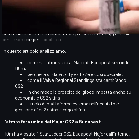
Major
ha vissuto da vicino un'atmosfera diversa dal solito.
Tra incontri con i fan, un'arena da 20.000 persone e una Grand
Final da brividi tra Vitality e FaZe, fl0m sottolinea come il nuovo
sistema di
Valve Regional Standings (VRS)
abbia contribuito a
creare un ecosistema competitivo più coerente e leggibile, sia
per i team che per il pubblico.
In questo articolo analizziamo:
com'era l'atmosfera al Major di Budapest secondo
fl0m;
perché la sfida
Vitality vs FaZe
è così speciale;
come il
Valve Regional Standings
sta cambiando
CS2;
in che modo la crescita del gioco impatta anche su
economia e
CS2 skins
;
il ruolo di piattaforme esterne nell'acquisto e
gestione di
cs2 skins
e
csgo skins
.
L'atmosfera unica del Major CS2 a Budapest
Fl0m ha vissuto il
StarLadder CS2 Budapest Major
dall'interno,