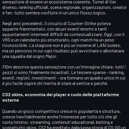
sensazione di essere un
ecosistema coerente
. Tornei di tier
diverso, ranking ufficiali, scena regionale, organizzazioni, creator
e fan: tutto sembra confluire in un unico flusso logico.
Negli anni precedenti, il circuito di Counter-Strike poteva
apparire frammentato, con alcuni eventi enormi e tanti
appuntamenti intermedi difficili da contestualizzare. Oggi, con il
VRS e un calendario più strutturato, ogni match ha un peso
riconoscibile. La stagione non è più un insieme di LAN isolate,
ma un percorso in cui ogni risultato può avvicinare o allontanare
una squadra dal sogno Major.
Fl0m descrive questa sensazione con un'immagine chiara:
tutti i
pezzi si sono finalmente incastrati
. Le tessere sparse – ranking,
eventi, regioni, investimenti – ora formano un quadro unico in cui
è più facile capire chi merita di stare al vertice e perché.
CS2 skins, economia dei player e ruolo delle piattaforme
esterne
Quando un gioco competitivo cresce in popolarità e struttura,
cresce inevitabilmente anche l'interesse per tutto ciò che gli
ruota intorno: streaming, contenuti educational, betting e
soprattutto
skins
. CS2 ha ereditato dalla lunga storia di CS:GO un