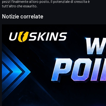
pezzi finalmente al loro posto, il potenziale di crescita è
tutt'altro che esaurito.
Notizie correlate
Counter-Strike 2
aprile 20, 2026
Ciao trader di CS2! Benvenuti nel nostro blog bonus
settimanale!
dove troverai i codici Punti Regalo UUSKINS più recenti e
completi di questa settimana. Aggiorniamo questa pagina ogni
settimana per offrirti Punti Regalo extra. Finché il tuo ordine
raggiunge l'importo corrispondente, puoi utilizzare i codici qui
sotto per riscattare punti e scambiarli con i tuoi skin CS2
preferiti nel negozio!
aprile 20, 2026