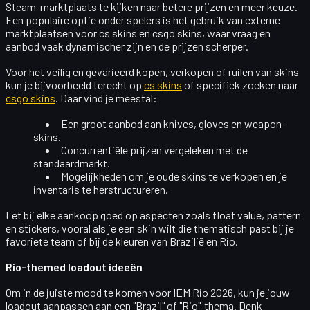
Steam-marktplaats te kijken naar betere prijzen en meer keuze.
Een populaire optie onder spelers is het gebruik van externe
marktplaatsen voor
cs skins
en
csgo skins
, waar vraag en
aanbod vaak dynamischer zijn en de prijzen scherper.
Voor het veilig en gevarieerd kopen, verkopen of ruilen van skins
kun je bijvoorbeeld terecht op
cs skins
of specifiek zoeken naar
csgo skins
. Daar vind je meestal:
Een groot aanbod aan knives, gloves en weapon-
skins.
Concurrentiële prijzen vergeleken met de
standaardmarkt.
Mogelijkheden om je oude skins te verkopen en je
inventaris te herstructureren.
Let bij elke aankoop goed op aspecten zoals float value, pattern
en stickers, vooral als je een skin wilt die thematisch past bij je
favoriete team of bij de kleuren van Brazilië en Rio.
Rio-themed loadout ideeën
Om in de juiste mood te komen voor IEM Rio 2026, kun je jouw
loadout aanpassen aan een "Brazil" of "Rio"-thema. Denk