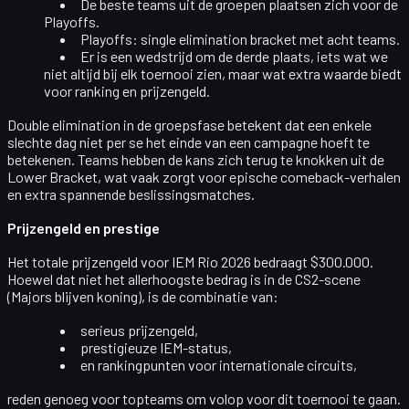
De beste teams uit de groepen plaatsen zich voor de
Playoffs
.
Playoffs
: single elimination bracket met acht teams.
Er is een
wedstrijd om de derde plaats
, iets wat we
niet altijd bij elk toernooi zien, maar wat extra waarde biedt
voor ranking en prijzengeld.
Double elimination in de groepsfase betekent dat een enkele
slechte dag niet per se het einde van een campagne hoeft te
betekenen. Teams hebben de kans zich terug te knokken uit de
Lower Bracket, wat vaak zorgt voor epische comeback-verhalen
en extra spannende beslissingsmatches.
Prijzengeld en prestige
Het totale
prijzengeld
voor IEM Rio 2026 bedraagt
$300.000
.
Hoewel dat niet het allerhoogste bedrag is in de CS2-scene
(Majors blijven koning), is de combinatie van:
serieus prijzengeld,
prestigieuze IEM-status,
en rankingpunten voor internationale circuits,
reden genoeg voor topteams om volop voor dit toernooi te gaan.