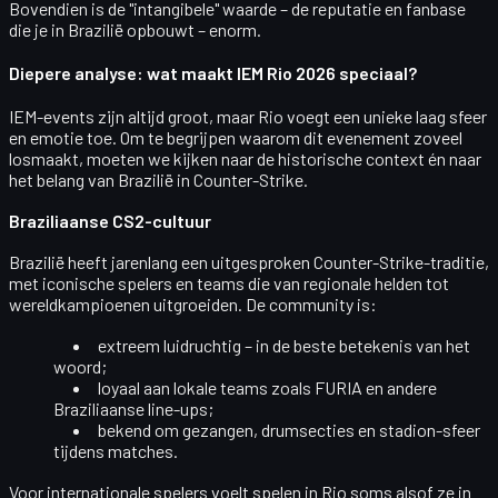
Bovendien is de "intangibele" waarde – de reputatie en fanbase
die je in Brazilië opbouwt – enorm.
Diepere analyse: wat maakt IEM Rio 2026 speciaal?
IEM-events zijn altijd groot, maar Rio voegt een unieke laag sfeer
en emotie toe. Om te begrijpen waarom dit evenement zoveel
losmaakt, moeten we kijken naar de historische context én naar
het belang van Brazilië in Counter-Strike.
Braziliaanse CS2-cultuur
Brazilië heeft jarenlang een uitgesproken Counter-Strike-traditie,
met iconische spelers en teams die van regionale helden tot
wereldkampioenen uitgroeiden. De community is:
extreem
luidruchtig
– in de beste betekenis van het
woord;
loyaal aan lokale teams zoals FURIA en andere
Braziliaanse line-ups;
bekend om gezangen, drumsecties en stadion-sfeer
tijdens matches.
Voor internationale spelers voelt spelen in Rio soms alsof ze in