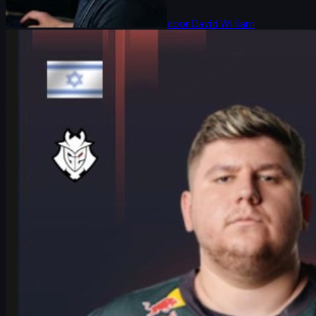
door
David William
Counter-Strike 2
juni 17, 2026
HeavyGod over stacked Cologne Major-bracket in
CS2 skins meta
HeavyGod over G2, de zware IEM Cologne Major-bracket en hoe
vertrouwen, routine en mental game het verschil maken op weg
naar de trofee.
juni 17, 2026