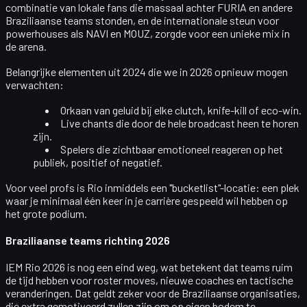
combinatie van lokale fans die massaal achter FURIA en andere
Braziliaanse teams stonden, en de internationale steun voor
powerhouses als NAVI en MOUZ, zorgde voor een unieke mix in
de arena.
Belangrijke elementen uit 2024 die we in 2026 opnieuw mogen
verwachten:
Orkaan van geluid
bij elke clutch, knife-kill of eco-win.
Live chants
die door de hele broadcast heen te horen
zijn.
Spelers die zichtbaar emotioneel
reageren op het
publiek, positief of negatief.
Voor veel profs is Rio inmiddels een "bucketlist"-locatie: een plek
waar je minimaal één keer in je carrière gespeeld wil hebben op
het grote podium.
Braziliaanse teams richting 2026
IEM Rio 2026 is nog een eind weg, wat betekent dat teams ruim
de tijd hebben voor
roster moves
, nieuwe coaches en tactische
veranderingen. Dat geldt zeker voor de Braziliaanse organisaties,
die extra gemotiveerd zullen zijn om op eigen bodem te