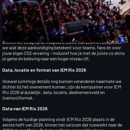
zogenoemde "Cologne Major-season". Dat betekent dat IEM Rio
2026 een cruciale schakel wordt in het competitieve jaar, met
directe impact op rankings, vertrouwen en momentum richting
IEM Cologne.
In dit artikel duiken we diep in alle bevestigde informatie over IEM
Rio 2026, kijken we naar de bredere IEM-kalender voor 2026,
blikken we terug op de magische editie van 2024 en bespreken
we wat deze aankondiging betekent voor teams, fans én voor
jouw eigen CS2-ervaring – inclusief hoe je met de juiste
cs skins
je game én beleving naar een hoger niveau tilt.
Data, locatie en format van IEM Rio 2026
Hoewel sommige details nog kunnen veranderen naarmate we
dichter bij het evenement komen, zijn de kernpunten voor IEM
Rio 2026 al duidelijk: data, locatie, deelnemersveld en
toernooiformat.
Data van IEM Rio 2026
Volgens de huidige planning vindt
IEM Rio 2026
plaats in de
eerste helft van 2026, binnen het seizoen dat toewerkt naar de