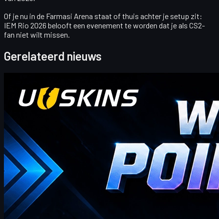
Of je nu in de Farmasi Arena staat of thuis achter je setup zit:
IEM Rio 2026 belooft een evenement te worden dat je als CS2-
fan niet wilt missen.
Gerelateerd nieuws
Counter-Strike 2
april 20, 2026
Hallo CS2-handelaars! Welkom bij onze wekelijkse
bonusblog!
hier vindt u de nieuwste en meest uitgebreide UUSKINS
Cadeaupuntcodes voor deze week. We updaten deze pagina
wekelijks om u extra Cadeaupunten te bieden. Zolang uw
bestelling aan het bijbehorende bedrag voldoet, kunt u de
onderstaande codes gebruiken om punten in te wisselen en ze te
ruilen voor uw favoriete CS2-skins in de winkel!
april 20, 2026