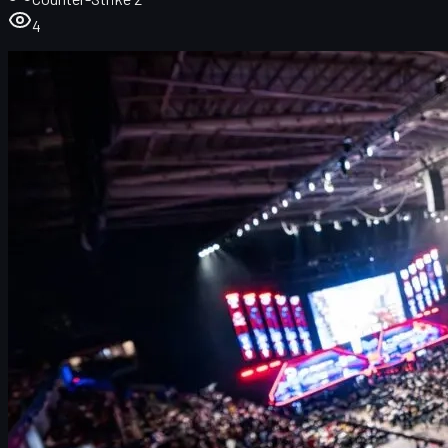
4
IEM Rio 2026 overzicht
Data, locatie en format van IEM Rio 2026
Diepere analyse: wat maakt IEM Rio 2026 speciaal?
Volledige IEM CS2-kalender 2026
Terugblik op IEM Rio 2024
Braziliaanse teams richting 2026
CS2 skins en jouw IEM Rio 2026 ervaring
Tips voor fans en spelers
Slotwoord
IEM Rio 2026 overzicht
IEM en Brazilië zijn inmiddels een legendarische combinatie. De
fans in Rio de Janeiro staan bekend als de luidste en meest
gepassioneerde Counter-Strike-community ter wereld. In 2026
keert de Intel Extreme Masters-serie eindelijk terug naar Brazilië
met een volwaardige CS2-topcompetitie:
IEM Rio 2026
.
Na een jaar zonder groot CS2-evenement in Brazilië, kondigde
ESL FACEIT Group tijdens de Playoffs van de Budapest Major
aan dat Rio opnieuw het toneel wordt van een toernooi in de