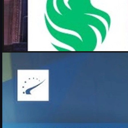
door
Michael
Johnson
Counter-Strike 2
juni 17, 2026
Boombl4 over zijn toekomst in Counter-Strike en CS
skins
Boombl4 praat open over zijn terugkeer naar Tier 1, de IEM
Cologne Major 2026, zijn toekomst in Counter-Strike en hoe
jonge spelers met druk omgaan.
juni 17, 2026