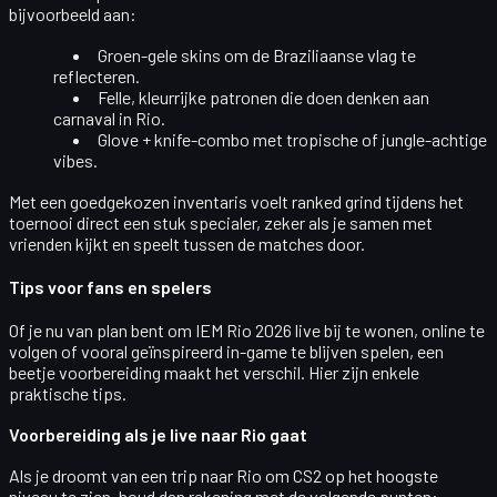
bijvoorbeeld aan:
Groen-gele skins
om de Braziliaanse vlag te
reflecteren.
Felle, kleurrijke patronen
die doen denken aan
carnaval in Rio.
Glove + knife-combo
met tropische of jungle-achtige
vibes.
Met een goedgekozen inventaris voelt ranked grind tijdens het
toernooi direct een stuk specialer, zeker als je samen met
vrienden kijkt en speelt tussen de matches door.
Tips voor fans en spelers
Of je nu van plan bent om IEM Rio 2026 live bij te wonen, online te
volgen of vooral geïnspireerd in-game te blijven spelen, een
beetje voorbereiding maakt het verschil. Hier zijn enkele
praktische tips.
Voorbereiding als je live naar Rio gaat
Als je droomt van een trip naar Rio om CS2 op het hoogste
niveau te zien, houd dan rekening met de volgende punten: