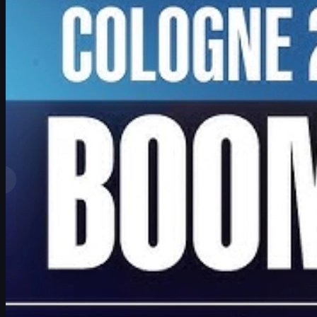
door
David William
Bekijk meer
Topranglijst