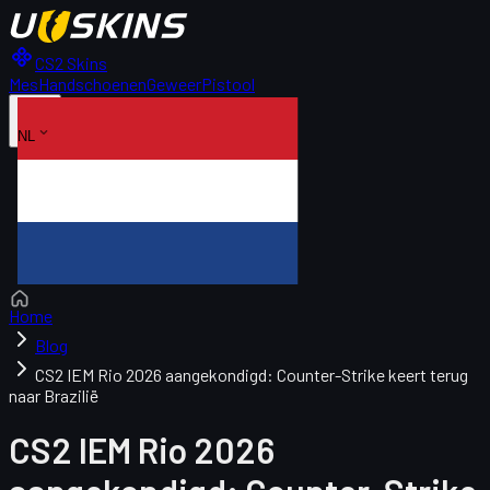
CS2 Skins
Mes
Handschoenen
Geweer
Pistool
NL
Home
Blog
CS2 IEM Rio 2026 aangekondigd: Counter-Strike keert terug
naar Brazilië
CS2 IEM Rio 2026