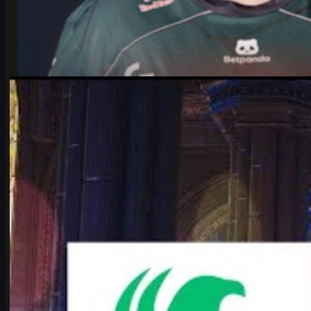
door
Michael
Johnson
Counter-Strike 2
juni 17, 2026
Falcons vs Vitality: ultieme IEM Cologne Major 2026
clash
Waarom Falcons vs Vitality de spannendste IEM Cologne Major
2026 kwartfinale is. Analyse, map pool, karrigan vs ropz en wat
het betekent voor CS2.
juni 17, 2026