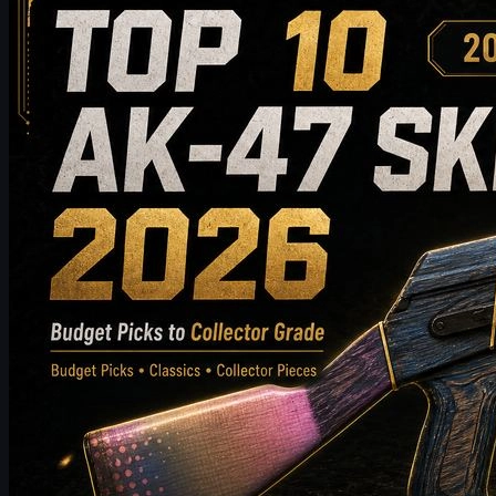
Top 10 AK-47-skins die het waard zijn om te kopen in
2026: van budgetvriendelijke keuzes tot
aanbevelingen voor verzamelaars
Ontdek de top 10 AK-47-skins die het waard zijn om te kopen in
2026, van betaalbare opties tot hoogwaardige keuzes voor
verzamelaars. Deze gids vergelijkt stijl, prijsklasse, slijtage,
marktwaarde en aankooptips om CS2-spelers te helpen de beste
AK-47-skin voor hun inventaris te kiezen.
mei 20, 2026