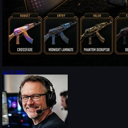
door
Michael
Johnson
Counter-Strike 2
juni 17, 2026
FalleN en FURIA: tempo-tweaks, Overpass en CS
skins
FalleN blikt vooruit op zijn laatste IEM Cologne met FURIA:
aanpassingen, Overpass, 9z en hoe CS skins fans nog dichter bij
de actie brengen.
juni 17, 2026