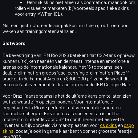
Gebruik skins niet alleen als cosmetica, maar ook om
rollen visueel te markeren
(bijvoorbeeld specifieke skins
voor entry, AWPer, IGL).
Met een gestructureerde aanpak kun je uit één groot toernooi
weken aan trainingsmateriaal halen.
Slotwoord
De bevestiging van
IEM Rio 2026
betekent dat CS2-fans opnieuw
kunnen uitkijken naar één van de meest intense en emotionele
arenas op de internationale kalender. Met 16 topteams, een
double-elimination groepsfase, een single-elimination Playoff-
bracket in de Farmasi Arena en $300.000 prijzengeld wordt dit
een cruciaal evenement in de aanloop naar de IEM Cologne Major.
Voor Braziliaanse teams is het de ultieme kans om te laten zien
wat ze waard zijn op eigen bodem. Voor internationale
organisaties is Rio de perfecte test van mentale kracht en
tactische scherpte. En voor jou als speler en fan is het hét
moment om je liefde voor CS2 te combineren met een vette
inventaris, bijvoorbeeld via marktplaatsen voor
cs skins
en
csgo
skins
, zodat je ook in game klaar bent voor het grootste feestje
van 2026.