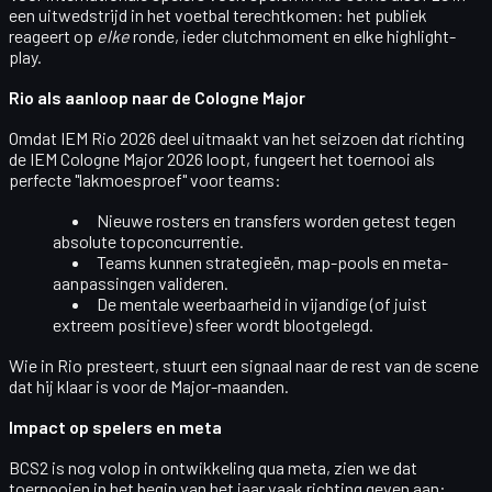
een uitwedstrijd in het voetbal terechtkomen: het publiek
reageert op
elke
ronde, ieder clutchmoment en elke highlight-
play.
Rio als aanloop naar de Cologne Major
Omdat IEM Rio 2026 deel uitmaakt van het seizoen dat richting
de
IEM Cologne Major 2026
loopt, fungeert het toernooi als
perfecte "lakmoesproef" voor teams:
Nieuwe rosters en transfers worden getest tegen
absolute topconcurrentie.
Teams kunnen strategieën, map-pools en meta-
aanpassingen valideren.
De mentale weerbaarheid in vijandige (of juist
extreem positieve) sfeer wordt blootgelegd.
Wie in Rio presteert, stuurt een signaal naar de rest van de scene
dat hij klaar is voor de Major-maanden.
Impact op spelers en meta
BCS2 is nog volop in ontwikkeling qua meta, zien we dat
toernooien in het begin van het jaar vaak richting geven aan: