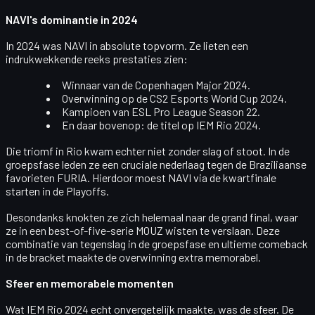
NAVI's dominantie in 2024
In 2024 was
NAVI
in absolute topvorm. Ze lieten een
indrukwekkende reeks prestaties zien:
Winnaar van de
Copenhagen Major 2024
.
Overwinning op de
CS2 Esports World Cup 2024
.
Kampioen van
ESL Pro League Season 22
.
En daar bovenop: de titel op
IEM Rio 2024
.
Die triomf in Rio kwam echter niet zonder slag of stoot. In de
groepsfase leden ze een cruciale nederlaag tegen de Braziliaanse
favorieten
FURIA
. Hierdoor moest NAVI via de kwartfinale
starten in de Playoffs.
Desondanks knokten ze zich helemaal naar de
grand final
, waar
ze in een best-of-five-serie
MOUZ
wisten te verslaan. Deze
combinatie van tegenslag in de groepsfase en ultieme comeback
in de bracket maakte de overwinning extra memorabel.
Sfeer en memorabele momenten
Wat IEM Rio 2024 echt onvergetelijk maakte, was de sfeer. De