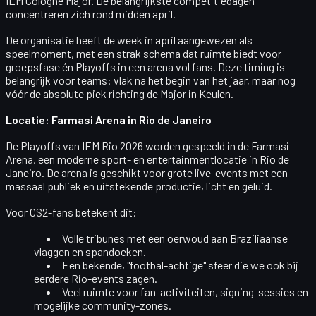
IEM Cologne Major. De belangrijkste competitiedagen
concentreren zich rond midden april.
De organisatie heeft de week in april aangewezen als
speelmoment, met een strak schema dat ruimte biedt voor
groepsfase én Playoffs in een arena vol fans. Deze timing is
belangrijk voor teams: vlak na het begin van het jaar, maar nog
vóór de absolute piek richting de Major in Keulen.
Locatie: Farmasi Arena in Rio de Janeiro
De Playoffs van IEM Rio 2026 worden gespeeld in de
Farmasi
Arena
, een moderne sport- en entertainmentlocatie in Rio de
Janeiro. De arena is geschikt voor grote live-events met een
massaal publiek en uitstekende productie, licht en geluid.
Voor CS2-fans betekent dit:
Volle tribunes met een oerwoud aan Braziliaanse
vlaggen en spandoeken.
Een bekende, "footbal-achtige" sfeer die we ook bij
eerdere Rio-events zagen.
Veel ruimte voor fan-activiteiten, signing-sessies en
mogelijke community-zones.