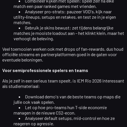
Combineer kijken met spelen
: speel zelf na elke
match een paar ranked games met vrienden.
Analyseer pro-strats
: pauzeer VOD's, kijk naar
utility-lineups, setups en retakes, en test ze in je eigen
matches.
Gebruik je skins bewust
: zet tijdens belangrijke
matches je mooiste loadout aan – het klinkt klein, maar het
verhoogt de beleving.
Veel toernooien werken ook met drops of fan-rewards, dus houd
officiële streams en partnerplatformen goed in de gaten voor
eventuele beloningen.
Voor semiprofessionele spelers en teams
Als je zelf in een serieus team speelt, is IEM Rio 2026 interessant
als studiemateriaal:
Download demo's
van de beste teams op maps die
jullie ook vaak spelen.
Let op hoe pro-teams hun
T-side economie
managen in de nieuwe CS2-econ.
Analyseer
default setups
, mid-control en hoe ze
reageren op agressie.