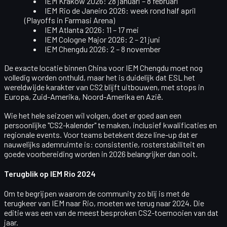
IEM Kraków 2026
: 28 januari – 8 februari
IEM Rio de Janeiro 2026
: week rond half april
(Playoffs in Farmasi Arena)
IEM Atlanta 2026
: 11 – 17 mei
IEM Cologne Major 2026
: 2 – 21 juni
IEM Chengdu 2026
: 2 – 8 november
De exacte locatie binnen China voor IEM Chengdu moet nog
volledig worden onthuld, maar het is duidelijk dat ESL het
wereldwijde karakter van CS2 blijft uitbouwen, met stops in
Europa, Zuid-Amerika, Noord-Amerika en Azië.
Wie het hele seizoen wil volgen, doet er goed aan een
persoonlijke "CS2-kalender" te maken, inclusief kwalificaties en
regionale events. Voor teams betekent deze line-up dat er
nauwelijks ademruimte is: consistentie, rosterstabiliteit en
goede voorbereiding worden in 2026 belangrijker dan ooit.
Terugblik op IEM Rio 2024
Om te begrijpen waarom de community zo blij is met de
terugkeer van IEM naar Rio, moeten we terug naar 2024. Die
editie was een van de meest besproken CS2-toernooien van dat
jaar.