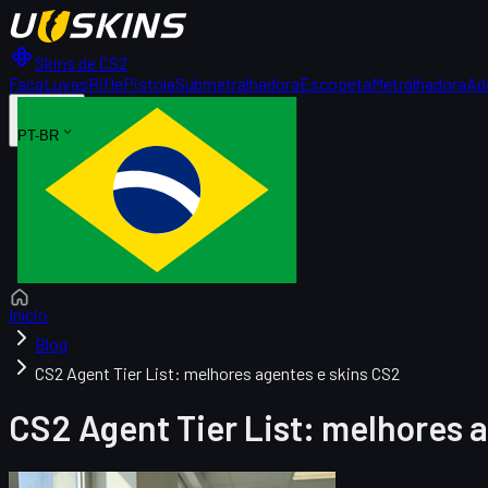
Skins de CS2
Faca
Luvas
Rifle
Pistola
Submetralhadora
Escopeta
Metralhadora
Ad
PT-BR
Início
Blog
CS2 Agent Tier List: melhores agentes e skins CS2
CS2 Agent Tier List: melhores 