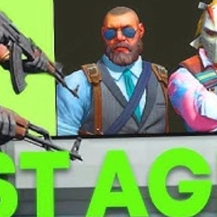
 de detalhe e combinação com as principais coleções de skins.
risma e personalidade do agente.
eira pessoa e combinam (ou não) com suas skins de armas.
campeonatos e inventários de jogadores experientes.
cado e se realmente vale o investimento.
e colocamos em tier mais baixo – e está tudo certo. O objetivo aqu
em dar vantagem competitiva intencional. No entanto, alguns detalh
largos”, o que pode mudar um pouco a percepção visual do oponente
s em mapas claros ou escuros, o que pode deixá-lo mais visível.
hamando mais atenção – tanto sua quanto do inimigo.
is discretos. Mas para a maioria dos players, a escolha é
100% estét
talhados, com voice lines marcantes, sleeves estilosos e uma pr