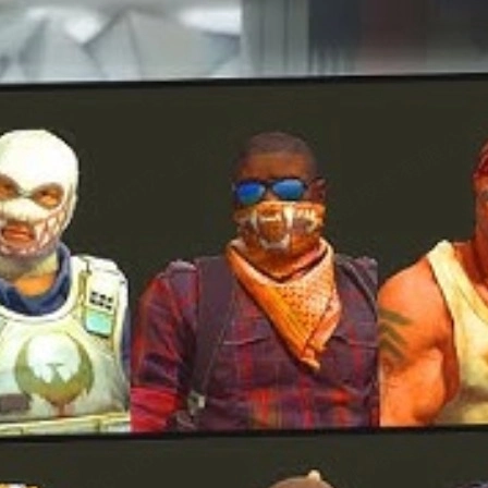
nto no lado TR quanto no lado CT e, em alguns casos, trazem
a grupo de agentes, dicas de custo-benefício e sugestões de onde
rmas e seu estilo de jogo, este artigo é para você.
 para quem joga CS2 com frequência.