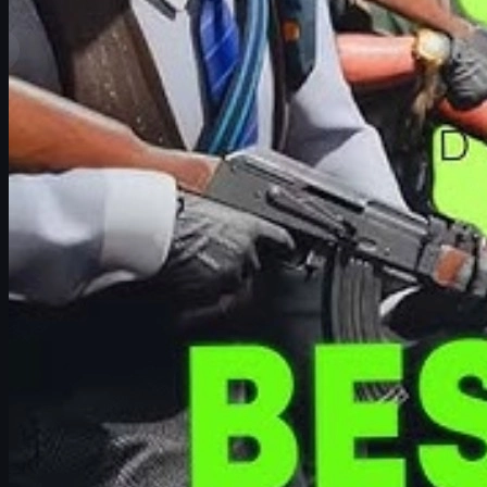
Visual e identidade
: design geral, originalidade, nível
Voice lines exclusivas
: falas especiais em partida, ca
Sleeves (mangas)
: como as mangas aparecem em prim
Popularidade na comunidade
: presença em streams, 
Preço e custo-benefício
: quão caro o agente é no mer
Vale lembrar:
tier list é algo subjetivo
. Você pode amar um agente qu
se você pretende gastar dinheiro real em um modelo específico.
Agentes interferem na gameplay?
De forma geral, os agentes em CS2 são
cosméticos
. Eles não dev
Silhueta
: alguns modelos parecem mais “magros” ou “
Contraste com o mapa
: certas skins se destacam mai
Distração
: agentes muito chamativos podem acabar c
Em alto nível competitivo, jogadores tendem a preferir agentes ma
S-Tier: os melhores agentes de CS2
Os agentes de
S-Tier
são o topo do topo: modelos extremamente de
mais caros do mercado.