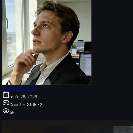
Michael Johnson
maio 26, 2026
Counter-Strike 2
45
Introdução ao CS2 Agent Tier List
Como fizemos este tier list de agentes CS2