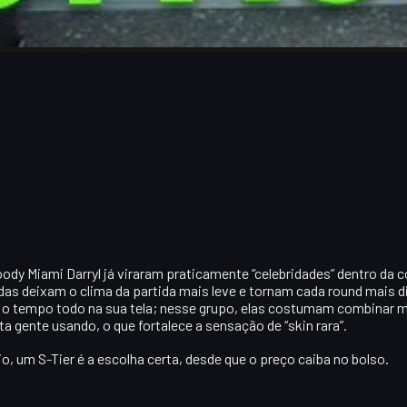
oody Miami Darryl
já viraram praticamente “celebridades” dentro da
adas deixam o clima da partida mais leve e tornam cada round mais d
o tempo todo na sua tela; nesse grupo, elas costumam combinar m
a gente usando, o que fortalece a sensação de “skin rara”.
io
, um S-Tier é a escolha certa, desde que o preço caiba no bolso.