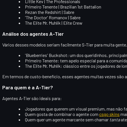
Little Kev | The Professionals
Primeiro Tenente | Brazilian 1st Battalion
Rezan the Redshirt | Sabre
'The Doctor' Romanov | Sabre
The Elite Mr. Muhlik | Elite Crew
Análise dos agentes A-Tier
Vários desses modelos seriam facilmente S-Tier para muita gente
'Blueberries' Buckshot
: um dos queridinhos, principa
Primeiro Tenente
: tem apelo especial para a comunidad
The Elite Mr. Muhlik
: clássico entre os jogadores de l
Em termos de custo-benefício, esses agentes muitas vezes são
a
Para quem é a A-Tier?
Agentes A-Tier são ideais para:
Jogadores que querem um
visual premium
, mas não f
Quem gosta de combinar o agente com
csgo skins
mai
Quem quer um agente marcante sem chamar
tanta
ate