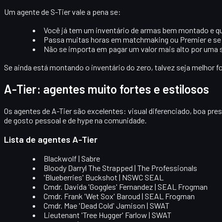
Um agente de S-Tier vale a pena se:
Você já tem um inventário de
armas bem montado
e q
Passa muitas horas em matchmaking ou Premier e se
Não se importa em pagar um valor mais alto por uma 
Se ainda está montando o inventário do zero, talvez seja melhor
A-Tier: agentes muito fortes e estilosos
Os agentes de
A-Tier
são excelentes: visual diferenciado, boa pres
de gosto pessoal e de hype na comunidade.
Lista de agentes A-Tier
Blackwolf | Sabre
Bloody Darryl The Strapped | The Professionals
'Blueberries' Buckshot | NSWC SEAL
Cmdr. Davida 'Goggles' Fernandez | SEAL Frogman
Cmdr. Frank 'Wet Sox' Baroud | SEAL Frogman
Cmdr. Mae 'Dead Cold' Jamison | SWAT
Lieutenant 'Tree Hugger' Farlow | SWAT