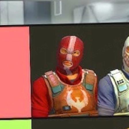
jogo. Eles mudam completamente a aparência do seu personagem ta
estiloso.
nt tier list
dividido em S, A, B e C-Tier, com comentários sobre cad
lizar o inventário e quer escolher um agente que combine com suas a
2
feio”. A avaliação foi feita com base em vários critérios relevantes