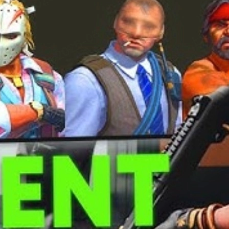
i é dar uma visão geral para ajudar na sua decisão, especialmente
es práticos podem influenciar a experiência:
.
ica e de personalidade
.
esença forte em jogo. Não por acaso, costumam estar entre os