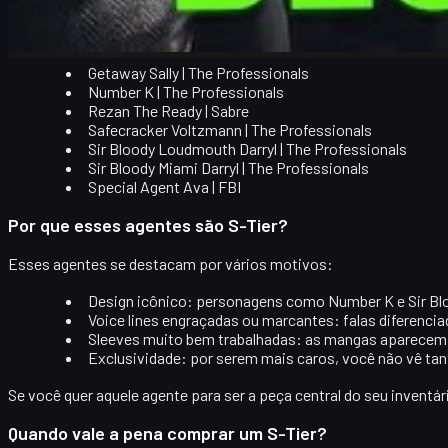
Lista de agentes S-Tier
Getaway Sally | The Professionals
Number K | The Professionals
Rezan The Ready | Sabre
Safecracker Voltzmann | The Professionals
Sir Bloody Loudmouth Darryl | The Professionals
Sir Bloody Miami Darryl | The Professionals
Special Agent Ava | FBI
Por que esses agentes são S-Tier?
Esses agentes se destacam por vários motivos:
Design icônico
: personagens como
Number K
e
Sir Bl
Voice lines engraçadas ou marcantes
: falas diferenci
Sleeves muito bem trabalhadas
: as mangas aparecem 
Exclusividade
: por serem mais caros, você não vê tant
Se você quer aquele agente para ser
a peça central do seu inventár
Quando vale a pena comprar um S-Tier?