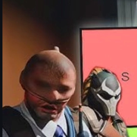
S-Tier: os melhores agentes de CS2
A-Tier: agentes muito fortes e estilosos
B-Tier: agentes sólidos, bons e baratos
C-Tier: agentes simples para começar
Dicas para comprar skins CS2 na UUSKINS
Perguntas frequentes sobre agentes em CS2
Introdução ao CS2 Agent Tier List
Os
agentes de CS2
viraram um dos cosméticos mais desejados do 
voice lines únicas e sleeves diferentes, deixando cada round mais 
Neste guia completo em português, você vai encontrar um
CS2 Age
comprar
skins CS2
com segurança no Brasil. Se você curte persona
Como fizemos este tier list de agentes CS
Este tier list não leva em conta apenas se o agente é “bonito” ou “
Critérios de avaliação dos agentes
Para ranquear os agentes, consideramos principalmente: