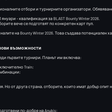
ионалните отбори
и турнирните организатори. Обявяване
3 януари
– квалификация за BLAST Bounty Winter 2026.
тборите вече се подготвят по конкретен карт пул.
лите на Bounty Winter 2026
. Това създава потенциален х
 нови възможности
ди първите турнири. Планът им включва:
ключително Train;
омбинации;
я. Но от друга страна,
отборите, които имат добър опит н
дготвени по-добре на Anubis;