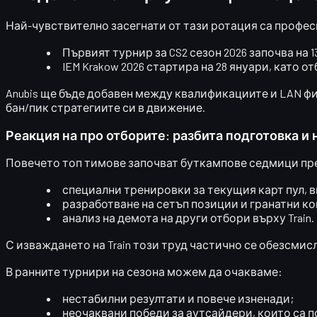
Най-чувствително засегнати от тази ротация са
профес
Първият турнир за CS2 сезон 2026
започва на
1
IEM Krakow 2026
стартира на
28 януари
, като о
Anubis ще бъде добавен
между квалификациите и LAN фина
бан/пик стратегиите си в движение.
Реакция на про отборите: разбита подготовка и
Повечето топ тимове започват буткампове седмици пре
специални тренировки за текущия карт пул, в
разработване на сетъп позиции и гранатни к
анализ на демота на други отбори върху Train.
С изваждането на Train този труд частично се обезсмисл
В ранните турнири на сезона можем да очакваме:
нестабилни резултати и повече изненади;
неочаквани победи за аутсайдери, които са по