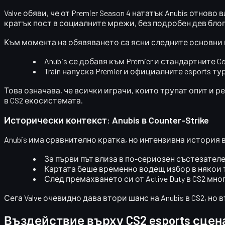
Valve обяви, че
от Premier Season 4 нататък Anubis отново
кратък пост в социалните мрежи, без подробен дев блог
Към момента на обявяването са ясни следните основни
Anubis
се добавя към
Premier
и стандартните
Co
Train
напуска Premier и официалните esports т
Това означава, че всички играчи, които трупат опит и ре
в CS2 екосистемата.
Исторически контекст: Anubis в Counter-Strike
Anubis има сравнително кратка, но интензивна история в 
За първи път влиза в по-сериозен състезателен
Картата беше временно водещ избор в някои 
След премахването си от Active Duty в CS2 мно
Сега Valve очевидно дава втори шанс на Anubis в CS2, но
Въздействие върху CS2 esports сцен