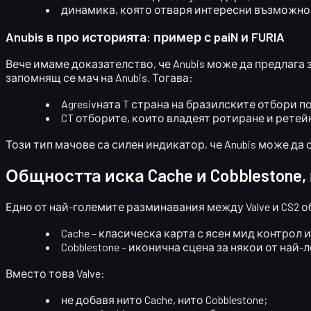
динамика, която отваря интересни възможно
Anubis в про историята: пример с paiN и FURIA
Вече имаме доказателство, че Anubis може да предлага з
запомнящ се мач на Anubis. Тогава:
Agresivната T страна на бразилските отбори п
CT отборите, които владеят ротиране и ретей
Този тип мачове са силен индикатор, че
Anubis може да 
Общността иска Cache и Cobblestone,
Едно от най-големите разминавания между Valve и CS2 
Cache
– класическа карта с ясен мид контрол 
Cobblestone
– иконична сцена за някои от най-л
Вместо това Valve:
не добавя нито Cache, нито Cobblestone;