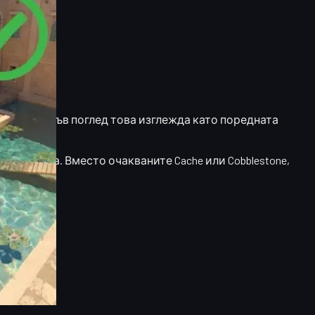
тация. На пръв поглед това изглежда като поредната
подготовка. Вместо очакваните Cache или Cobblestone,