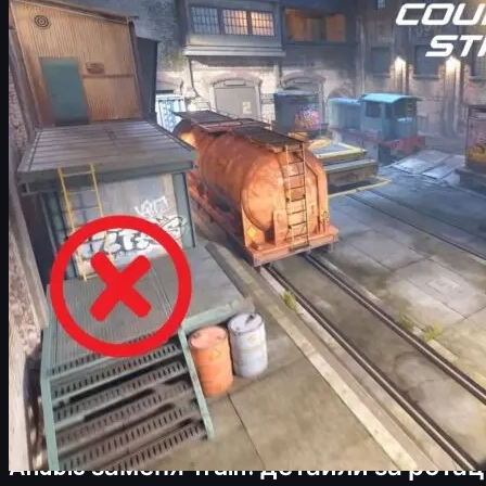
CS2 Premier Season 4: рейтинг рестарт и нов ме
Как ротацията на карти влияе на CS2 skins ик
Практични съвети за играчи: подготовка за A
Заключение и какво да очакваме от бъдещит
Anubis се връща в CS2: какво всъщно
Valve официално връща Anubis в Active Duty карт пула на Cou
стандартна смяна на карти, но таймингът и изборът на 
Ходът идва точно
преди старта на новия esports сезон 2
играчите получават връщане към карта, която беше пре
В тази статия ще разгледаме в детайл:
Защо Anubis заменя Train и какво означава тов
Как ще се адаптира про сцената и турнирнит
Защо общността е разочарована от липсата н
Как тези промени влияят и на икономиката н
Anubis заменя Train: детайли за рота