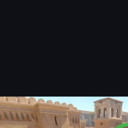
чи
отново Anubis