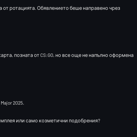
лиза от ротацията. Обявлението беше направено чрез
 карта, позната от CS:GO, но все още не напълно оформена
Major 2025
.
ймплея или само козметични подобрения
?