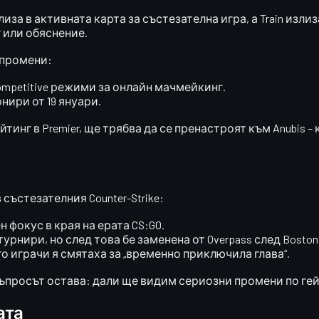
 влиза в активната карта за състезателна игра
, а Train из
 или обяснение.
 промени:
mpetitive
режими за онлайн мачмейкинг.
урнири от
19 януари
.
йтинг в Premier, ще трябва да се пренастроят към Anubis –
състезателния Counter-Strike:
 фокус в края на ерата CS:GO.
турнири, но след това бе
заменена от Overpass след Boston 
го играчи я смятаха за „временно приключила глава“.
 въпросът остава:
дали ще видим сериозни промени по ге
ата