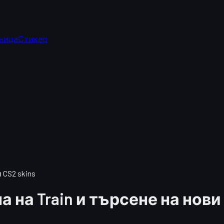
ница
Стикер
 CS2 skins
а на Train и търсене на нови 