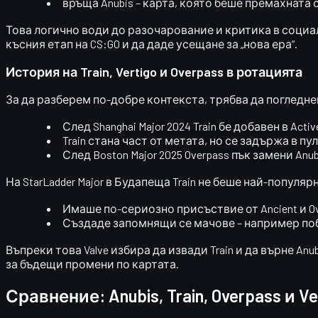
връща Anubis – карта, която беше
премахната 
Това логично води до
разочарование и критика
в социал
късния етап на CS:GO и да даде усещане за „нова ера“.
История на Train, Vertigo и Overpass в ротацията
За да разберем по-добре контекста, трябва да погледн
След Shanghai Major 2024
Train бе добавен в Activ
Train стана част от метата, но се задържа в пу
След Boston Major 2025
Overpass пък замени Anubi
На
StarLadder Major в Будапеща
Train не беше най-популярн
Имаше по-сериозно присъствие от Ancient и Ov
Създаде запомнящи се мачове – например победа
Въпреки това Valve избира да извади Train и да върне A
за бъдещи промени по картата.
Сравнение: Anubis, Train, Overpass и Ve