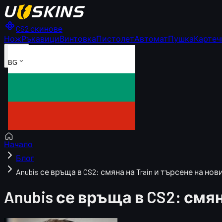
CS2 скинове
Нож
Ръкавици
Винтовка
Пистолет
Автомат
Пушка
Картеч
BG
Начало
Блог
Anubis се връща в CS2: смяна на Train и търсене на нови
Anubis се връща в CS2: смян