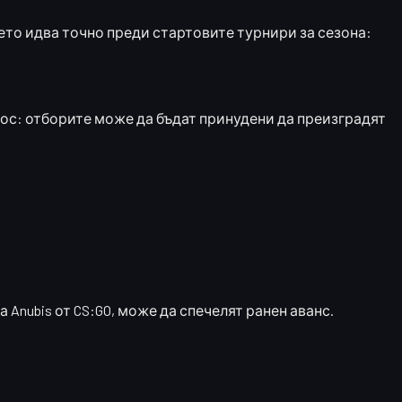
то идва точно преди стартовите турнири за сезона:
аос: отборите може да бъдат принудени да преизградят
а Anubis
от CS:GO, може да спечелят ранен аванс.