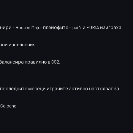
ири – Boston Major плейофите –
paiN и FURIA
изиграха
ивни изпълнения.
я балансира правилно в CS2.
В последните месеци играчите активно настояват за:
Cologne.