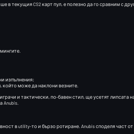
ише в текущия CS2 карт пул, е полезно да го сравним с др
ймингите.
и изпълнения;
, който може да наклони везните.
 играчи и тактически, по-бавен стил, ще усетят липсата н
 Anubis.
ст в utility-то и бързо ротиране. Anubis споделя част от