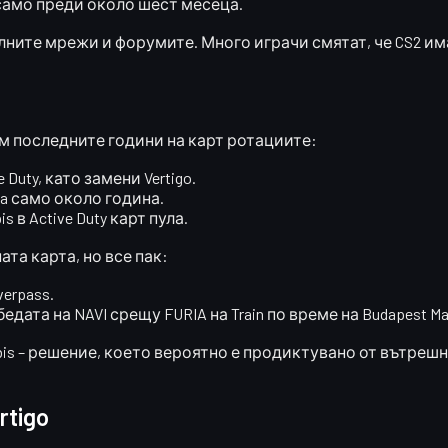
само преди около шест месеца
.
ните мрежи и форумите. Много играчи смятат, че CS2 има
ем последните години на карт ротациите:
e Duty, като замени Vertigo.
лa само около година.
s в Active Duty карт пула.
ата карта, но все пак:
erpass.
та на NAVI срещу FURIA на Train по време на Budapest Maj
nubis – решение, което вероятно е продиктувано от вътре
rtigo