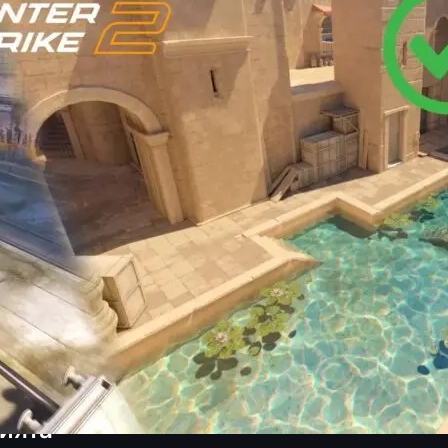
дал
ономиката
nubis
е ъпдейти
ст се случи
nter-Strike 2
, а Train отново излиза от състезателната ро
карта предизвикаха силна реакция в общността.
026
, когато про отборите вече са дълбоко в буткампове и 
махната преди едва няколко месеца.
а за метата
е организатори
а Cache
а
CS2 skins
и търговията в общността
цията