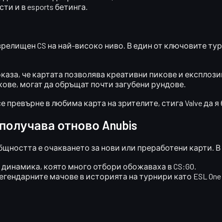
сти и в
esports бетинга
.
релищен CS на най-високо ниво. В един от ключовите турн
оказа, че картата позволява креативни пикове и експлоз
кове, могат да обръщат почти загубени рундове.
се превърне в любима карта на зрителите
, стига Valve да 
 получава отново Anubis
общността е
очакването за нови или преработени карти
. 
и динамика, която много отбори обожаваха в CS:GO.
егендарните мачове в историята на турнири като ESL One 