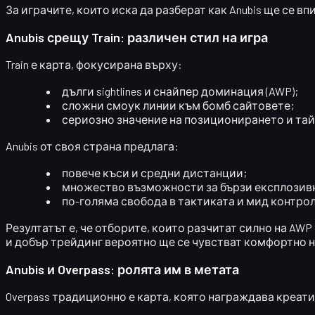
За играчите, които иска да разберат как Anubis ще се вп
Anubis срещу Train: различен стил на игра
Train
е карта, фокусирана върху:
дълги sightlines и снайпер доминация (AWP);
сложни смоук линии към бомб сайтовете;
сериозно значение на позиционирането и та
Anubis
от своя страна предлага:
повече къси и средни дистанции;
множество възможности за бързи експлозивн
по-голяма свобода в тактиката и мид контрол
Резултатът е, че отборите, които разчитат силно на AWP
и добър трейдинг вероятно ще се чувстват комфортно на
Anubis и Overpass: ролята им в метата
Overpass
традиционно е карта, която награждава креативно