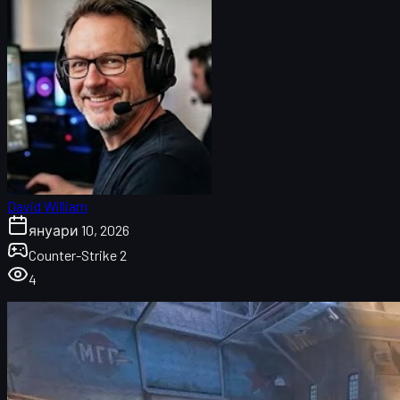
David William
януари 10, 2026
Counter-Strike 2
4
Anubis се връща в CS2: какво всъщност се слу
Anubis заменя Train: детайли за ротацията
Въздействие върху CS2 esports сцената
Общността иска Cache и Cobblestone, получава 
Сравнение: Anubis, Train, Overpass и Vertigo
Възможни промени по Anubis в CS2