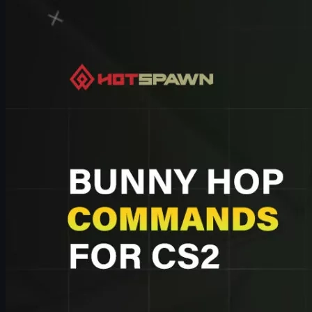
Fast bunny hop CS2 command (extrémně rychlý bhop)
Regular bhop CS2 command (normální rychlost)
Bind bhop na scroll wheel – nejdůležitější trik
Jak správně trénovat bunny hop v CS2
Pokročilé tipy na movement a bhop
CS2 skins a movement – jak vypadat dobře při bhopu
Časté chyby při bunny hopu
Závěrečné tipy pro bunny hop v CS2
Co je bunny hop v CS2
Bunny hop (nebo zkráceně
bhop
) je legendární movement technika
se dotknete země
a správně k tomu pracujete s myší a směrovými
V praxi to znamená, že při správně zvládnutém bunny hopu:
se dostanete na klíčové pozice dříve než soupeř,
můžete nečekaně měnit směr,
jste těžší cíl na trefení,
využijete lépe granáty a agresivní picky hned na začát
Bez tréninku je ale bhop v CS2 hodně náročný. Proto se používá
bu