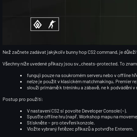
zapnout automatické bunny hopování,
zvýšit air acceleration a max velocity,
simulovat různě "rychlé" bhopy (fast i regular),
trénovat muscle memory bez stresu z rankovaných zá
Jak aktivovat bunny hop CS2 command
Než začnete zadávat jakýkoliv
bunny hop CS2 command
, je důlež
Všechny níže uvedené příkazy jsou
sv_cheats
-protected. To znam
fungují pouze na
soukromém serveru
nebo v offline hř
nelze je použít v klasickém matchmakingu, Premier r
slouží primárně k
tréninku a zábavě
, ne k podvádění v
Postup pro použití:
V nastavení CS2 si povolte
Developer Console (~)
.
Spusťte offline hru (např. Workshop mapu na moveme
Stiskněte
~
pro otevření konzole.
Vložte vybraný řetězec příkazů a potvrďte Enterem.