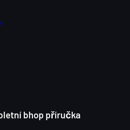
ka
etní bhop příručka