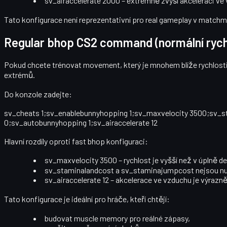
sv_airaccelerate 2000
– extrémně zvýší akceleraci ve
Tato konfigurace není reprezentativní pro real gameplay v matchma
Regular bhop CS2 command (normální rych
Pokud chcete trénovat movement, který je mnohem blíže rychlosti 
extrémů.
Do konzole zadejte:
sv_cheats 1;sv_enablebunnyhopping 1;sv_maxvelocity 3500;sv
0;sv_autobunnyhopping 1;sv_airaccelerate 12
Hlavní rozdíly oproti fast bhop konfiguraci:
sv_maxvelocity 3500
– rychlost je vyšší než v úplně d
sv_staminalandcost
a
sv_staminajumpcost
nejsou nu
sv_airaccelerate 12
– akcelerace ve vzduchu je výrazně 
Tato konfigurace je ideální pro hráče, kteří chtějí:
budovat muscle memory pro reálné zápasy,