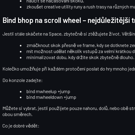
naučit se načasování skoků,
zkoušet creative utility runy a rush trasy na různých 
Bind bhop na scroll wheel – nejdůležitější t
Jestli stále skáčete na
Space
, zbytečně si ztěžujete život. Větš
zmáčknout skok
přesně ve frame, kdy se dotknete z
mít možnost udělat několik vstupů za velmi krátkou 
minimalizovat dobu, kdy držíte skok zbytečně dlouho.
Kolečko umožňuje při každém protočení poslat do hry mnoho jednot
Do konzole zadejte:
bind mwheelup +jump
bind mwheeldown +jump
Můžete si vybrat, jestli použijete pouze nahoru, dolů, nebo obě st
obou směrech.
Co je dobré vědět: