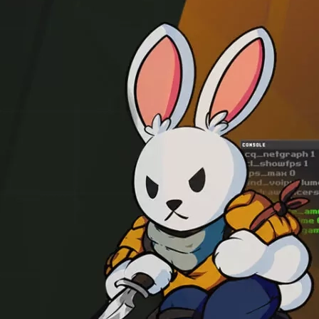
, která existuje v Counter-Striku už roky. V CS2 funguje na Source 
 klávesami, můžete si udržet nebo dokonce lehce zvýšit rychlost p
ku kola.
nny hop CS2 command
konfigurace na soukromých serverech, kter