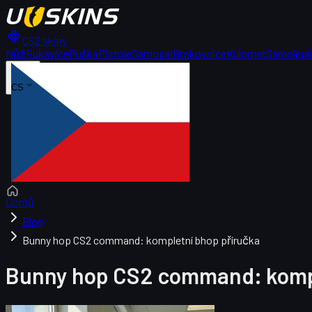
CS2 skiny
Nůž
Rukavice
Puška
Pistole
Samopal
Brokovnice
Kulomet
Samolep
CS
Domů
Blog
Bunny hop CS2 command: kompletní bhop příručka
Bunny hop CS2 command: kompl