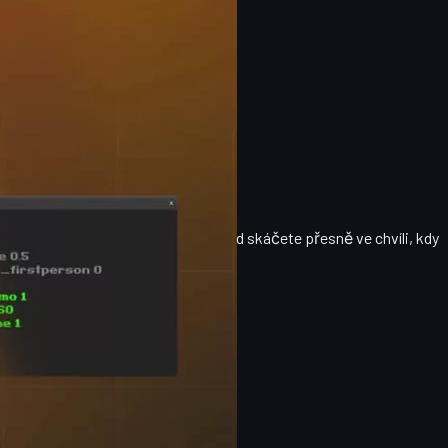
2 enginu podobně jako v CS:GO – pokud
skáčete přesně ve chvíli, kdy
ohybu.
é vám umožní: