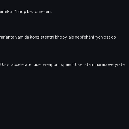
perfektní" bhop bez omezení.
varianta vám dá konzistentní bhopy, ale nepřehání rychlost do
080;sv_accelerate_use_weapon_speed 0;sv_staminarecoveryrate