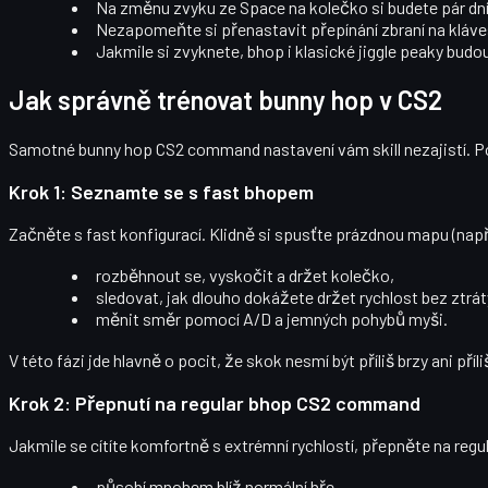
Na změnu zvyku ze Space na kolečko si budete pár dní
Nezapomeňte si přenastavit přepínání zbraní na klávesni
Jakmile si zvyknete, bhop i klasické jiggle peaky budo
Jak správně trénovat bunny hop v CS2
Samotné bunny hop CS2 command nastavení vám skill nezajistí. P
Krok 1: Seznamte se s fast bhopem
Začněte s fast konfigurací. Klidně si spusťte prázdnou mapu (např
rozběhnout se, vyskočit a držet kolečko,
sledovat, jak dlouho dokážete držet rychlost bez zt
měnit směr pomocí A/D a jemných pohybů myši.
V této fázi jde hlavně o pocit, že
skok nesmí být příliš brzy ani příl
Krok 2: Přepnutí na regular bhop CS2 command
Jakmile se cítíte komfortně s extrémní rychlostí, přepněte na re
působí mnohem blíž normální hře,