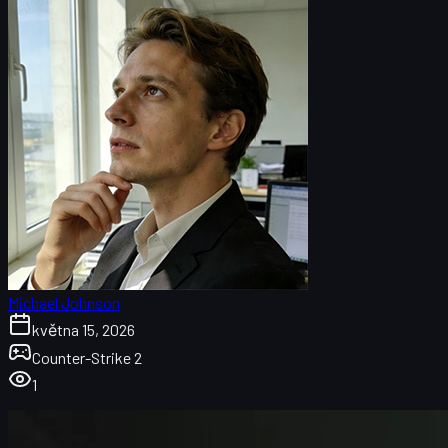
Michael Johnson
května 15, 2026
Counter-Strike 2
1
Co je bunny hop v CS2
Jak aktivovat bunny hop CS2 command