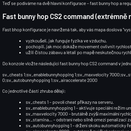
Teď se podíváme na dvě hlavní konfigurace –
fast bunny hop
a
regu
Fast bunny hop CS2 command (extrémně r
Fast bhop konfigurace je navržená tak, aby vás mapa doslova "vystře
vyzkoušeli, jak funguje fyzika ve vzduchu,
pochopili, jak moc dokáže movement ovlivnit rychlost
užili čistou zábavu a létali po mapě neskutečnou rychl
Do konzole vložte následující fast bunny hop CS2 command v jed
sv_cheats 1;sv_enablebunnyhopping 1;sv_maxvelocity 7000;sv
0;sv_autobunnyhopping 1;sv_airaccelerate 2000
Co jednotlivé části zhruba dělají:
sv_cheats 1
– povolí cheat příkazy na serveru.
sv_enablebunnyhopping 1
– aktivuje speciální režim u
sv_maxvelocity 7000
– brutálně zvýší maximální rych
sv_stamina...
– odstraní nebo silně omezí penalizaci z
sv_autobunnyhopping 1
– držení skoku automaticky ře