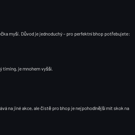
ečka myši
. Důvod je jednoduchý – pro perfektní bhop potřebujete:
ý timing, je mnohem vyšší.
vá na jiné akce, ale čistě pro bhop je nejpohodlnější mít skok na