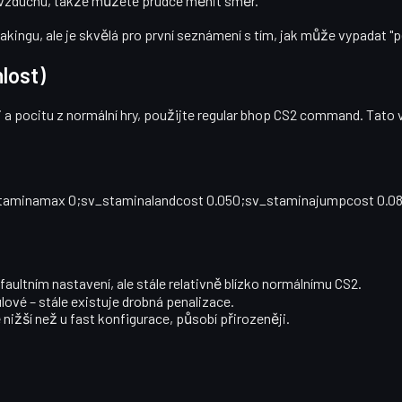
 vzduchu, takže můžete prudce měnit směr.
kingu, ale je skvělá pro první seznámení s tím, jak může vypadat "
lost)
a pocitu z normální hry, použijte
regular bhop CS2 command
. Tato 
_staminamax 0;sv_staminalandcost 0.050;sv_staminajumpcost 0.
efaultním nastavení, ale stále relativně blízko normálnímu CS2.
lové – stále existuje drobná penalizace.
nižší než u fast konfigurace, působí přirozeněji.