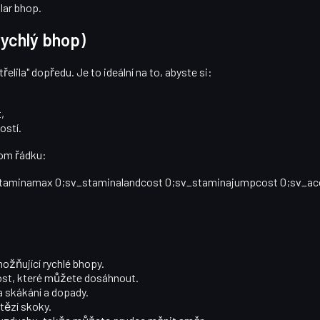
lar bhop
.
ychlý bhop)
lila" dopředu. Je to ideální na to, abyste si:
,
ostí.
nom řádku:
_staminamax 0;sv_staminalandcost 0;sv_staminajumpcost 0;sv_a
možňující rychlé bhopy.
lost, které můžete dosáhnout.
a skákání a dopady.
tězí skoky.