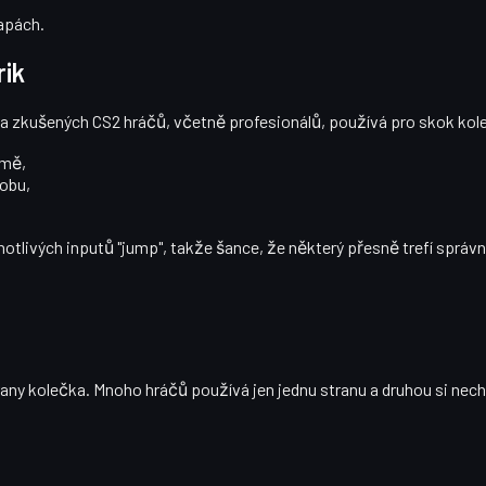
mapách.
rik
ina zkušených CS2 hráčů, včetně profesionálů, používá pro skok
kol
emě
,
dobu,
livých inputů "jump", takže šance, že některý přesně trefí správn
rany kolečka. Mnoho hráčů používá jen jednu stranu a druhou si nechá