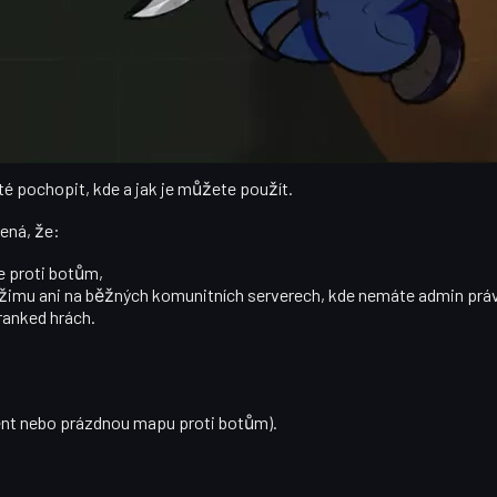
pasů.
ité pochopit, kde a jak je můžete použít.
ená, že:
e proti botům,
ežimu ani na běžných komunitních serverech, kde nemáte admin prá
 ranked hrách.
nt nebo prázdnou mapu proti botům).