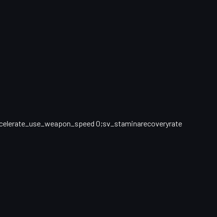
ccelerate_use_weapon_speed 0;sv_staminarecoveryrate