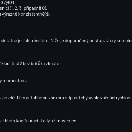
 zvykat.
ci (1, 2, 3, případně Q).
u výrazně konzistentnější.
odstatné je,
jak trénujete
. Níže je doporučený postup, který kombinuje
íklad Dust2 bez botů) a zkuste:
ráty momentum,
iš pozdě
. Díky autobhopu vám hra odpustí chyby, ale vnímání rychlos
gular bhop konfiguraci. Tady už movement: