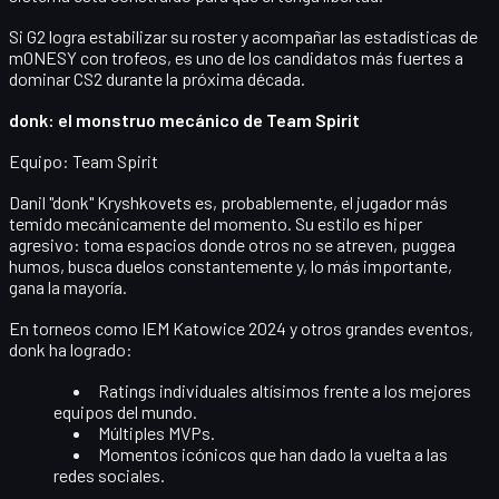
Si G2 logra estabilizar su roster y acompañar las estadísticas de
m0NESY con trofeos, es uno de los candidatos más fuertes a
dominar CS2 durante la próxima década.
donk: el monstruo mecánico de Team Spirit
Equipo:
Team Spirit
Danil "donk" Kryshkovets
es, probablemente, el jugador más
temido mecánicamente del momento. Su estilo es
hiper
agresivo
: toma espacios donde otros no se atreven, puggea
humos, busca duelos constantemente y, lo más importante,
gana la mayoría.
En torneos como IEM Katowice 2024 y otros grandes eventos,
donk ha logrado:
Ratings individuales altísimos frente a los mejores
equipos del mundo.
Múltiples
MVPs
.
Momentos icónicos que han dado la vuelta a las
redes sociales.