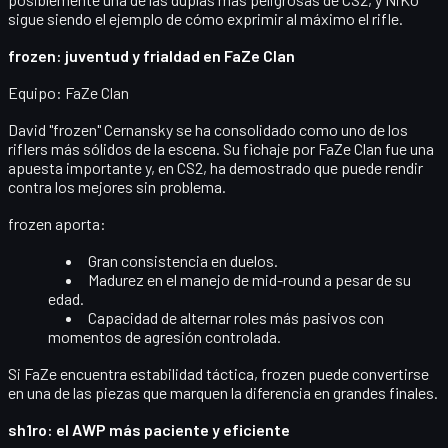
sigue siendo el ejemplo de cómo exprimir al máximo el rifle.
frozen: juventud y frialdad en FaZe Clan
Equipo:
FaZe Clan
David "frozen" Cernansky
se ha consolidado como uno de los
riflers más sólidos
de la escena. Su fichaje por FaZe Clan fue una
apuesta importante y, en CS2, ha demostrado que puede rendir
contra los mejores sin problema.
frozen aporta:
Gran
consistencia en duelos
.
Madurez en el manejo de mid-round a pesar de su
edad.
Capacidad de alternar roles más pasivos con
momentos de agresión controlada.
Si FaZe encuentra estabilidad táctica, frozen puede convertirse
en una de las piezas que marquen la diferencia en grandes finales.
sh1ro: el AWP más paciente y eficiente