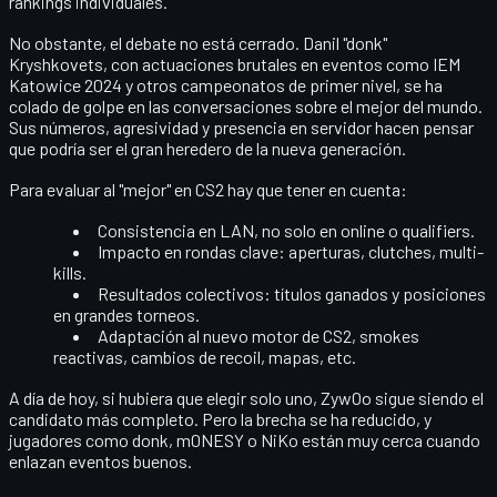
rankings individuales.
No obstante, el debate no está cerrado.
Danil "donk"
Kryshkovets
, con actuaciones brutales en eventos como IEM
Katowice 2024 y otros campeonatos de primer nivel, se ha
colado de golpe en las conversaciones sobre el mejor del mundo.
Sus números, agresividad y presencia en servidor hacen pensar
que podría ser el gran heredero de la nueva generación.
Para evaluar al "mejor" en CS2 hay que tener en cuenta:
Consistencia
en LAN, no solo en online o qualifiers.
Impacto en rondas clave
: aperturas, clutches, multi-
kills.
Resultados colectivos
: títulos ganados y posiciones
en grandes torneos.
Adaptación al nuevo motor de CS2
, smokes
reactivas, cambios de recoil, mapas, etc.
A día de hoy, si hubiera que elegir solo uno,
ZywOo
sigue siendo el
candidato más completo. Pero la brecha se ha reducido, y
jugadores como donk, m0NESY o NiKo están muy cerca cuando
enlazan eventos buenos.