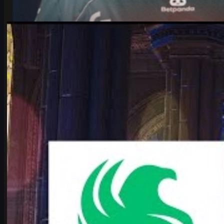
por
Michael
Johnson
Counter-Strike 2
junio 17, 2026
Falcons vs Vitality: el duelo CS2 que define el Major
Análisis profundo del Falcons vs Vitality en IEM Cologne Major
2026: historia, claves tácticas, karrigan vs ropz y cómo vivir el
partido como fan de CS2.
junio 17, 2026