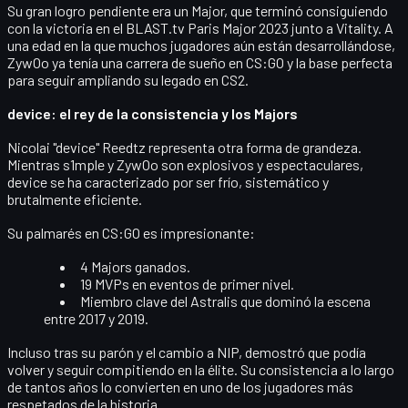
Su gran logro pendiente era un
Major
, que terminó consiguiendo
con la victoria en el BLAST.tv Paris Major 2023 junto a Vitality. A
una edad en la que muchos jugadores aún están desarrollándose,
ZywOo ya tenía una carrera de sueño en CS:GO y la base perfecta
para seguir ampliando su legado en CS2.
device: el rey de la consistencia y los Majors
Nicolai "device" Reedtz
representa otra forma de grandeza.
Mientras s1mple y ZywOo son explosivos y espectaculares,
device se ha caracterizado por ser
frío, sistemático y
brutalmente eficiente
.
Su palmarés en CS:GO es impresionante:
4 Majors ganados
.
19 MVPs
en eventos de primer nivel.
Miembro clave del Astralis que dominó la escena
entre 2017 y 2019.
Incluso tras su parón y el cambio a NIP, demostró que podía
volver y seguir compitiendo en la élite. Su consistencia a lo largo
de tantos años lo convierten en uno de los jugadores más
respetados de la historia.