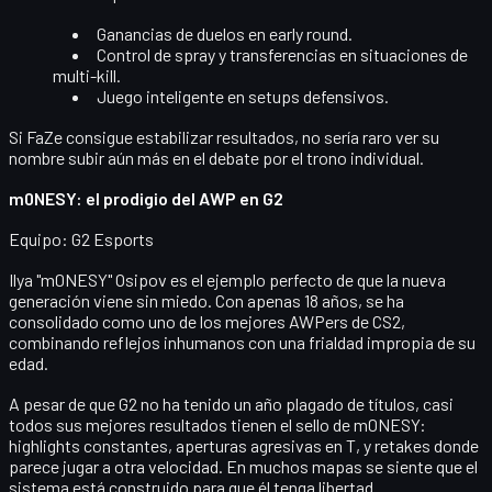
Ganancias de duelos
en early round.
Control de spray
y transferencias en situaciones de
multi-kill.
Juego inteligente en setups defensivos
.
Si FaZe consigue estabilizar resultados, no sería raro ver su
nombre subir aún más en el debate por el trono individual.
m0NESY: el prodigio del AWP en G2
Equipo:
G2 Esports
Ilya "m0NESY" Osipov
es el ejemplo perfecto de que la nueva
generación viene sin miedo. Con apenas 18 años, se ha
consolidado como uno de los mejores
AWPers de CS2
,
combinando reflejos inhumanos con una frialdad impropia de su
edad.
A pesar de que G2 no ha tenido un año plagado de títulos, casi
todos sus mejores resultados tienen el sello de m0NESY:
highlights constantes, aperturas agresivas en T, y retakes donde
parece jugar a otra velocidad. En muchos mapas se siente que el
sistema está construido para que él tenga libertad.