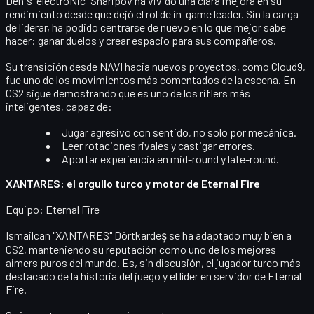
Denis "electroNic" Sharipov
ha vivido una clara mejora en su
rendimiento desde que dejó el rol de in-game leader. Sin la carga
de liderar, ha podido centrarse de nuevo en lo que mejor sabe
hacer:
ganar duelos y crear espacio
para sus compañeros.
Su transición desde NAVI hacia nuevos proyectos, como Cloud9,
fue uno de los movimientos más comentados de la escena. En
CS2 sigue demostrando que es uno de los riflers más
inteligentes, capaz de:
Jugar agresivo con sentido, no solo por mecánica.
Leer rotaciones rivales y castigar errores.
Aportar experiencia en mid-round y late-round.
XANTARES: el orgullo turco y motor de Eternal Fire
Equipo:
Eternal Fire
Ismailcan "XANTARES" Dörtkardeş
se ha adaptado muy bien a
CS2, manteniendo su reputación como uno de los
mejores
aimers puros
del mundo. Es, sin discusión, el jugador turco más
destacado de la historia del juego y el líder en servidor de Eternal
Fire.