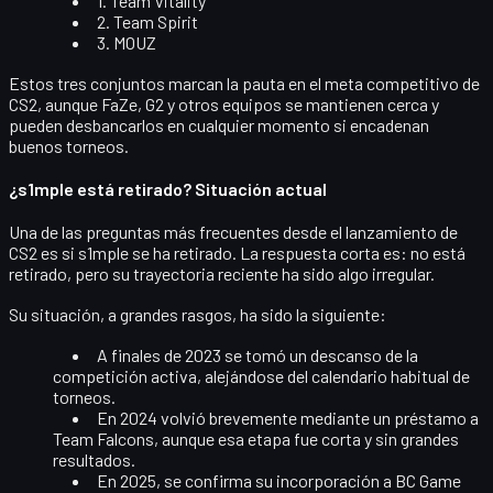
1. Team Vitality
2. Team Spirit
3. MOUZ
Estos tres conjuntos marcan la pauta en el meta competitivo de
CS2, aunque FaZe, G2 y otros equipos se mantienen cerca y
pueden desbancarlos en cualquier momento si encadenan
buenos torneos.
¿s1mple está retirado? Situación actual
Una de las preguntas más frecuentes desde el lanzamiento de
CS2 es si
s1mple se ha retirado
. La respuesta corta es:
no está
retirado
, pero su trayectoria reciente ha sido algo irregular.
Su situación, a grandes rasgos, ha sido la siguiente:
A finales de
2023
se tomó un descanso de la
competición activa, alejándose del calendario habitual de
torneos.
En
2024
volvió brevemente mediante un
préstamo a
Team Falcons
, aunque esa etapa fue corta y sin grandes
resultados.
En
2025
, se confirma su incorporación a
BC Game