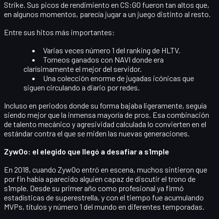
Strike. Sus picos de rendimiento en CS:GO fueron tan altos que,
en algunos momentos, parecía jugar a un juego distinto al resto.
Entre sus hitos más importantes:
Varias veces
número 1 del ranking de HLTV
.
Torneos ganados con NAVI donde era
clarísimamente el mejor del servidor.
Una colección enorme de jugadas icónicas que
siguen circulando a diario por redes.
Incluso en periodos donde su forma bajaba ligeramente, seguía
siendo mejor que la inmensa mayoría de pros. Esa combinación
de talento mecánico y agresividad calculada lo convierten en el
estándar contra el que se miden las nuevas generaciones.
ZywOo: el elegido que llegó a desafiar a s1mple
En 2018, cuando
ZywOo
entró en escena, muchos sintieron que
por fin había aparecido alguien capaz de discutir el trono de
s1mple. Desde su primer año como profesional ya firmó
estadísticas de superestrella, y con el tiempo fue acumulando
MVPs, títulos y número 1 del mundo
en diferentes temporadas.