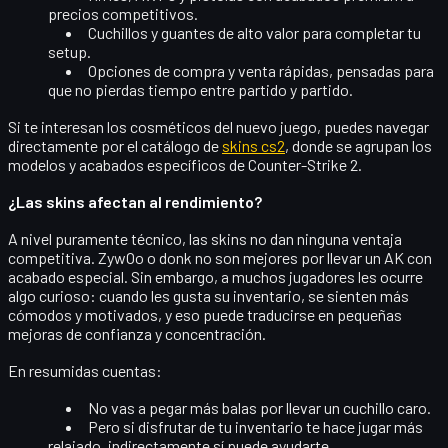
precios competitivos.
Cuchillos y guantes de alto valor para completar tu
setup.
Opciones de compra y venta rápidas, pensadas para
que no pierdas tiempo entre partido y partido.
Si te interesan los cosméticos del nuevo juego, puedes navegar
directamente por el catálogo de
skins cs2
, donde se agrupan los
modelos y acabados específicos de Counter-Strike 2.
¿Las skins afectan al rendimiento?
A nivel puramente técnico, las skins no dan ninguna ventaja
competitiva. ZywOo o donk no son mejores por llevar un AK con
acabado especial. Sin embargo, a muchos jugadores les ocurre
algo curioso: cuando les gusta su inventario,
se sienten más
cómodos y motivados
, y eso puede traducirse en pequeñas
mejoras de confianza y concentración.
En resumidas cuentas:
No vas a pegar más balas por llevar un cuchillo caro.
Pero si disfrutar de tu inventario te hace jugar más
relajado, indirectamente sí puede ayudarte.