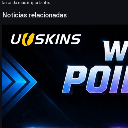
la ronda más importante.
Noticias relacionadas
Counter-Strike 2
abril 20, 2026
¡Hola traders de CS2! ¡Bienvenidos a nuestro blog de
bonos semanal!
donde encontrarás los códigos de Puntos de Regalo UUSKINS
más recientes y completos de esta semana. Actualizamos esta
página semanalmente para ofrecerte Puntos de Regalo extra.
Siempre que tu pedido alcance el monto correspondiente,
puedes usar los códigos a continuación para canjear puntos y
cambiarlos por tus skins favoritos de CS2 en la tienda.
abril 20, 2026