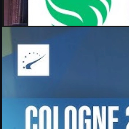
por
Michael
Johnson
Counter-Strike 2
junio 17, 2026
Boombl4 y su renacer en CS2: Counter-Strike lo es
todo
Entrevista a Boombl4 en el Major de IEM Cologne 2026: su
regreso a la élite de CS2, liderazgo en BetBoom, futuro
competitivo y consejos para jugadores.
junio 17, 2026