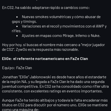
En CS2, ha sabido adaptarse rápido a cambios como:
Nuevas
smokes volumétricas
y cómo abusar de
gaps y timings.
Variaciones en el
recoil
y movimientos con el AWP y
rifles.
Ajustes en mapas como Mirage, Inferno o Nuke.
Hoy por hoy, si buscas el nombre más cercano a "mejor jugador
de CS2", ZywOo es la respuesta más razonable.
EliGe: el referente norteamericano en FaZe Clan
Equipo:
FaZe Clan
Jonathan "EliGe" Jablonowski
es desde hace años el estandarte
de la región NA, y su llegada a FaZe Clan le ha dado una segunda
juventud competitiva. En CS2 se ha consolidado como
rifler ultra
consistente
, con excelentes ratings en eventos importantes.
Aunque FaZe ha tenido altibajos y todavía le falta encadenar más
títulos en CS2 para discutir por el número uno, EliGe se mantiene
como una máquina de: