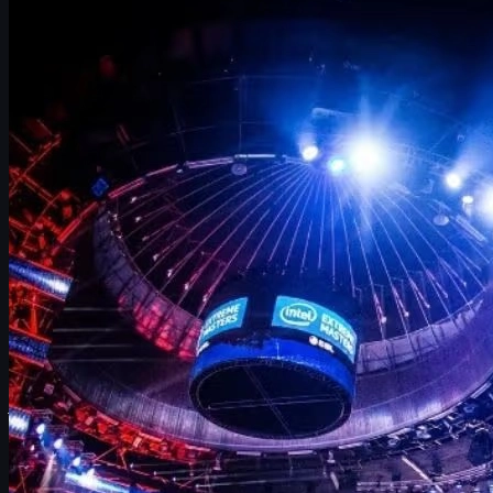
Introducción: el eterno debate sobre el mejor jugador
de CS2
¿Quién es el mejor jugador de CS2 ahora mismo?
Top 10 mejores jugadores de CS2
Los mejores jugadores de CS:GO en la historia
¿Cuál es el mejor equipo de CS2 en 2025?
¿s1mple está retirado? Situación actual
Skins de CS2 y CS:GO: juega con estilo en
uuskins.com
Conclusión: el futuro del mejor jugador de CS2
Introducción: el eterno debate sobre el mejor jugador de
CS2
Con la salida de
Counter-Strike 2
, el debate clásico ha resucitado:
¿quién es el mejor jugador de CS2 del mundo?
A diferencia de los
últimos años de CS:GO, donde las discusiones se centraban casi
siempre en s1mple y ZywOo, en CS2 el meta está cambiando
rápido, los equipos se reconstruyen constantemente y varios
jóvenes talentos están rompiendo todas las estadísticas.
CS2 aún es relativamente nuevo a nivel competitivo, por lo que
hablar de un "mejor de todos los tiempos" es prematuro. Pero sí
podemos analizar
qué jugadores dominan el servidor hoy
, qué