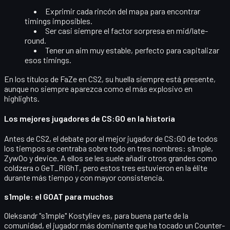
Exprimir cada
rincón del mapa
para encontrar
timings imposibles.
Ser casi siempre el factor sorpresa en mid/late-
round.
Tener un aim muy estable, perfecto para capitalizar
esos timings.
En los títulos de FaZe en CS2, su huella siempre está presente,
aunque no siempre aparezca como el más explosivo en
highlights.
Los mejores jugadores de CS:GO en la historia
Antes de CS2, el debate por el
mejor jugador de CS:GO de todos
los tiempos
se centraba sobre todo en tres nombres:
s1mple,
ZywOo y device
. A ellos se les suele añadir otros grandes como
coldzera o GeT_RiGhT, pero estos tres estuvieron en la élite
durante más tiempo y con mayor consistencia.
s1mple: el GOAT para muchos
Oleksandr "s1mple" Kostyliev
es, para buena parte de la
comunidad, el
jugador más dominante
que ha tocado un Counter-