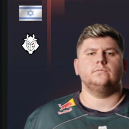
HeavyGod en el Major de Colonia: mentalidad, G2 y
skins CS2
Entrevista extendida a HeavyGod sobre el Major de Colonia con
G2, su rol de ancla, mentalidad competitiva y cómo mejorar tu
experiencia con skins CS2.
junio 17, 2026