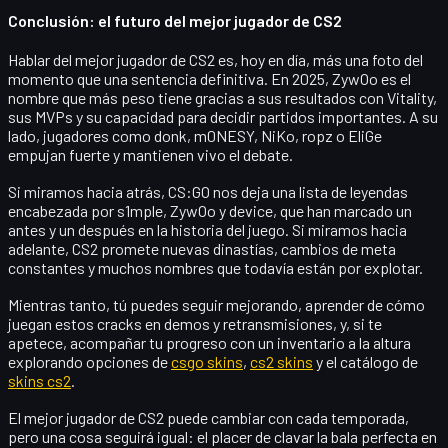
Conclusión: el futuro del mejor jugador de CS2
Hablar del
mejor jugador de CS2
es, hoy en día, más una foto del
momento que una sentencia definitiva. En 2025,
ZywOo
es el
nombre que más peso tiene gracias a sus resultados con Vitality,
sus MVPs y su capacidad para decidir partidos importantes. A su
lado, jugadores como
donk, m0NESY, NiKo, ropz o EliGe
empujan fuerte y mantienen vivo el debate.
Si miramos hacia atrás, CS:GO nos deja una lista de leyendas
encabezada por
s1mple, ZywOo y device
, que han marcado un
antes y un después en la historia del juego. Si miramos hacia
adelante, CS2 promete nuevas dinastías, cambios de meta
constantes y muchos nombres que todavía están por explotar.
Mientras tanto, tú puedes seguir mejorando, aprender de cómo
juegan estos cracks en demos y retransmisiones, y, si te
apetece, acompañar tu progreso con un inventario a la altura
explorando opciones de
csgo skins
,
cs2 skins
y el catálogo de
skins cs2
.
El mejor jugador de CS2 puede cambiar con cada temporada,
pero una cosa seguirá igual: el placer de clavar la bala perfecta en