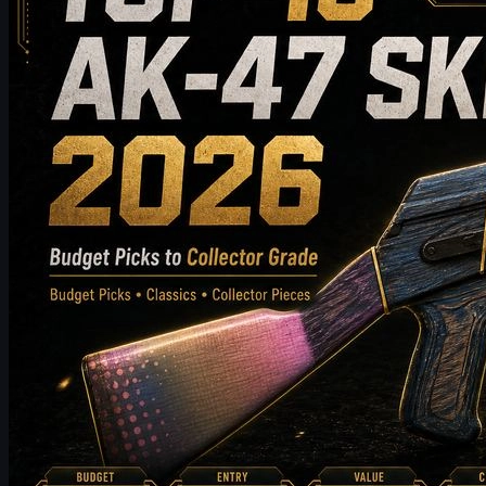
Descubre el top 10 de skins de AK-47 que vale la pena comprar en
2026, desde opciones asequibles hasta elecciones de alta gama
para coleccionistas. Esta guía compara estilo, nivel de precio,
desgaste, valor de mercado y consejos de compra para ayudar a
los jugadores de CS2 a elegir el mejor skin de AK-47 para su
inventario.
mayo 19, 2026
por
Michael