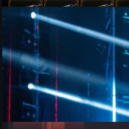
Johnson
Counter-Strike 2
junio 17, 2026
FalleN y FURIA: ajustes de tempo y metas en CS2
Entrevista a FalleN en IEM Cologne 2026: ajustes tácticos de
FURIA, duelo ante 9z, Overpass, evolución del equipo y cómo
viven su último baile en CS2.
junio 17, 2026
por
David William
Counter-Strike 2
junio 17, 2026