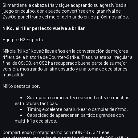
Si mantiene la cabeza fría y sigue adaptando su agresividad al
juego en equipo, donk puede convertirse en el gran rival de
ZywOo por el trono del mejor del mundo en los próximos años.
NiKo: el rifler perfecto vuelve a brillar
Equipo:
G2 Esports
Nikola "NiKo" Kovač
lleva años en la conversación de mejores
riflers de la historia de Counter-Strike. Tras una etapa irregular al
final de CS:GO, en CS2 ha recuperado buena parte de su mejor
versión, mostrando un
aim absurdo
y una toma de decisiones
muy pulida.
NiKo destaca por:
Su
impacto como entry o second entry
en muchas
estructuras tácticas.
Timing excelente para lurkear o cambiar de ritmo.
Capacidad de aparecer en partidos grandes con
multi-kills decisivos.
Compartiendo protagonismo con m0NESY, G2 tiene
posiblemente una de las duplas más peligrosas de CS2, y NiKo