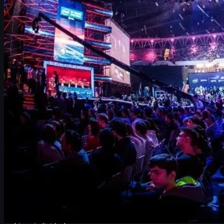
nombres vienen de la época de CS:GO y cuáles están emergiendo
como futuras leyendas.
En esta guía vas a encontrar:
El candidato más fuerte a
mejor jugador de CS2
en
2025.
Un
Top 10 de jugadores de CS2
con contexto y estilo
de juego.
Un repaso a los
GOATs de CS:GO
(s1mple, ZywOo,
device y más).
El equipo que domina CS2 actualmente.
Información clara sobre el estado actual de s1mple.
Cómo complementar tu experiencia competitiva
con
skins
sin arruinar tu banca.
¿Quién es el mejor jugador de CS2 ahora mismo?
A día de hoy, la mayoría de analistas coincide en que el nombre
más sólido para considerar
mejor jugador de CS2
es
Mathieu
"ZywOo" Herbaut
. El francés ha conseguido trasladar casi intacto
su dominio de CS:GO a CS2, liderando a Team Vitality en los
torneos más importantes y manteniéndose en lo más alto de los