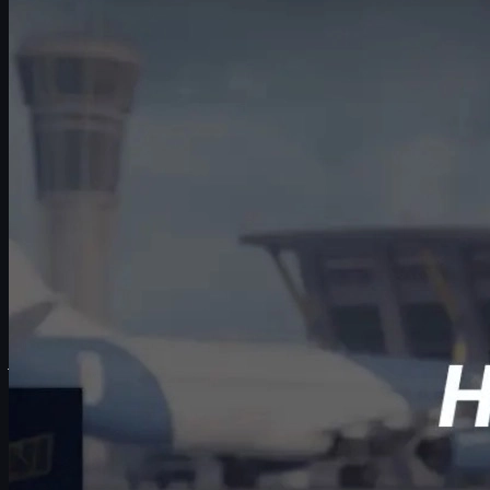
Introducción: por qué hacer 1v1 en CS2
Cómo crear y configurar un servidor 1v1 en CS2
Comandos básicos de CS2 para 1v1
Comando único para copiar y pegar todo
Configurar tiempo, rondas y ritmo del 1v1
Economía y compras perfectas para 1v1
Munición infinita, armor y movimiento
Comandos divertidos y troll para 1v1
Mapas recomendados y rutinas de entrenamiento
Cómo aprovechar tus skins de CS2 en 1v1
Preguntas frecuentes sobre 1v1 en CS2
Introducción: por qué hacer 1v1 en CS2
Los duelos 1v1 en
CS2
son una de las mejores formas de calentar
antes de ranked, practicar el aim de forma seria o simplemente
picarte con tus amigos. Para que esa experiencia sea fluida,
justa y divertida, es clave dominar los
comandos de CS2 para 1v1
y saber cómo montar tu propio servidor privado.
En esta guía completa en español vas a ver, paso a paso:
Cómo crear y configurar una partida privada 1v1.
Todos los comandos importantes (con explicación