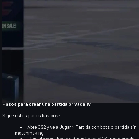
sencilla).
Un comando "todo en uno" para copiar y pegar en la
consola.
Comandos divertidos para partidas troll y clips
épicos.
Consejos de mapas, entrenamiento y uso de
skins
para motivarte a mejorar.
Todo pensado para que tengas una experiencia de alto nivel,
optimizada para practicar como un pro y, de paso, lucir tus
cosméticos sin distracciones.
Cómo crear y configurar un servidor 1v1 en CS2
Antes de usar comandos, necesitas estar dentro de una partida
local o en un servidor donde tengas permisos de administrador.
Pasos para crear una partida privada 1v1
Sigue estos pasos básicos:
Abre CS2 y ve a
Jugar
>
Partida con bots
o partida sin
matchmaking.
Elige el mapa donde quieres hacer el 1v1 (por ejemplo,