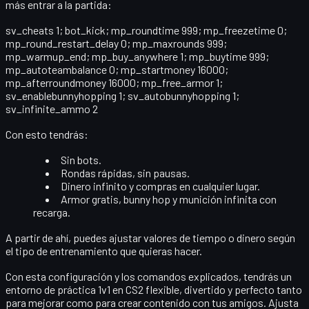
más entrar a la partida:
sv_cheats 1; bot_kick; mp_roundtime 999; mp_freezetime 0;
mp_round_restart_delay 0; mp_maxrounds 999;
mp_warmup_end; mp_buy_anywhere 1; mp_buytime 999;
mp_autoteambalance 0; mp_startmoney 16000;
mp_afterroundmoney 16000; mp_free_armor 1;
sv_enablebunnyhopping 1; sv_autobunnyhopping 1;
sv_infinite_ammo 2
Con esto tendrás:
Sin bots.
Rondas rápidas, sin pausas.
Dinero infinito y compras en cualquier lugar.
Armor gratis, bunny hop y munición infinita con
recarga.
A partir de ahí, puedes ajustar valores de tiempo o dinero según
el tipo de entrenamiento que quieras hacer.
Con esta configuración y los comandos explicados, tendrás un
entorno de práctica 1v1 en CS2 flexible, divertido y perfecto tanto
para mejorar como para crear contenido con tus amigos. Ajusta