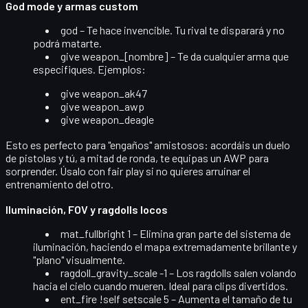
God mode y armas custom
god
– Te hace invencible. Tu rival te disparará y no
podrá matarte.
give weapon_[nombre]
– Te da cualquier arma que
especifiques. Ejemplos:
give weapon_ak47
give weapon_awp
give weapon_deagle
Esto es perfecto para "engaños" amistosos: acordáis un duelo
de pistolas y tú, a mitad de ronda, te equipas un AWP para
sorprender. Úsalo con fair play si no quieres arruinar el
entrenamiento del otro.
Iluminación, FOV y ragdolls locos
mat_fullbright 1
– Elimina gran parte del sistema de
iluminación, haciendo el mapa extremadamente brillante y
"plano" visualmente.
ragdoll_gravity_scale -1
– Los ragdolls salen volando
hacia el cielo cuando mueren. Ideal para clips divertidos.
ent_fire !self setscale 5
– Aumenta el tamaño de tu