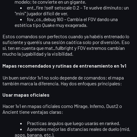
modelo; te convierte en un gigante.
ent_fire !self setscale 0.2
– Te vuelve diminuto; un
"mini" jugador difícil de ver.
fov_cs_debug 160
– Cambia el FOV dando una
estética tipo Quake muy exagerada.
Estos comandos son perfectos cuando ya habéis entrenado lo
suficiente y queréis una sesión caótica solo por diversión. Eso
sí, ten en cuenta que mat_fullbright y FOV extremos cambian
mucho la jugabilidad y la visibilidad.
Mapas recomendados y rutinas de entrenamiento en 1v1
Un buen servidor 1v1 no solo depende de comandos; el mapa
también marca la diferencia. Hay dos enfoques principales:
Usar mapas oficiales
Hacer 1v1 en mapas oficiales como
Mirage
,
Inferno
,
Dust2
o
Ancient
tiene ventajas claras:
Practicas ángulos que luego usarás en ranked.
Aprendes mejor las distancias reales de duelo (mid,
apps, banana, etc.).