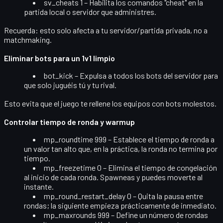
sv_cheats 1
– Habilita los comandos "cheat" en la
partida local o servidor que administres.
Recuerda: esto solo afecta a tu servidor/partida privada, no a
matchmaking.
Eliminar bots para un 1v1 limpio
bot_kick
– Expulsa a todos los bots del servidor para
que solo juguéis tú y tu rival.
Esto evita que el juego te rellene los equipos con bots molestos.
Controlar tiempo de ronda y warmup
mp_roundtime 999
– Establece el tiempo de ronda a
un valor tan alto que, en la práctica, la ronda no termina por
tiempo.
mp_freezetime 0
– Elimina el tiempo de congelación
al inicio de cada ronda. Spawneas y puedes moverte al
instante.
mp_round_restart_delay 0
– Quita la pausa entre
rondas; la siguiente empieza prácticamente de inmediato.
mp_maxrounds 999
– Define un número de rondas