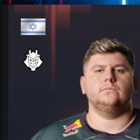
por
David William
Counter-Strike 2
junio 17, 2026
HeavyGod en el Major de Colonia: mentalidad, G2 y
skins CS2
Entrevista extendida a HeavyGod sobre el Major de Colonia con
G2, su rol de ancla, mentalidad competitiva y cómo mejorar tu
experiencia con skins CS2.
junio 17, 2026