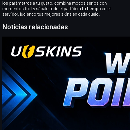
los parámetros a tu gusto, combina modos serios con
momentos troll y sácale todo el partido a tu tiempo en el
servidor, luciendo tus mejores skins en cada duelo.
Noticias relacionadas
Counter-Strike 2
abril 20, 2026
¡Hola traders de CS2! ¡Bienvenidos a nuestro blog de
bonos semanal!
donde encontrarás los códigos de Puntos de Regalo UUSKINS
más recientes y completos de esta semana. Actualizamos esta
página semanalmente para ofrecerte Puntos de Regalo extra.
Siempre que tu pedido alcance el monto correspondiente,
puedes usar los códigos a continuación para canjear puntos y
cambiarlos por tus skins favoritos de CS2 en la tienda.
abril 20, 2026