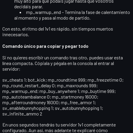
muy alto para que podáis jugar hasta que vosotros
decidáis parar.
mp_warmup_end
– Termina la fase de calentamiento
al momento y pasa al modo de partido.
Con esto, el ritmo del 1v1 es rápido, sin tiempos muertos
innecesarios.
Comando único para copiar y pegar todo
Si no quieres escribir un comando tras otro, puedes usar esta
línea compacta. Cópiala y pégala en la consola al entrar al
servidor:
sv_cheats 1; bot_kick; mp_roundtime 999; mp_freezetime 0;
mp_round_restart_delay 0; mp_maxrounds 999;
mp_warmup_end; mp_buy_anywhere 1; mp_buytime 999;
mp_autoteambalance 0; mp_startmoney 16000;
mp_afterroundmoney 16000; mp_free_armor 1;
sv_enablebunnyhopping 1; sv_autobunnyhopping 1;
sv_infinite_ammo 2
En unos segundos tendrás tu servidor 1v1 completamente
configurado. Aun así, más adelante te explicaré cómo