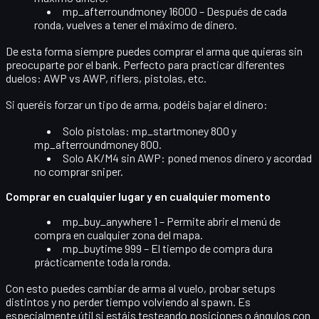
mp_afterroundmoney 16000
– Después de cada
ronda, vuelves a tener el máximo de dinero.
De esta forma siempre puedes comprar el arma que quieras sin
preocuparte por el bank. Perfecto para practicar diferentes
duelos: AWP vs AWP, riflers, pistolas, etc.
Si queréis forzar un tipo de arma, podéis bajar el dinero:
Solo pistolas:
mp_startmoney 800
y
mp_afterroundmoney 800
.
Solo AK/M4 sin AWP: poned menos dinero y acordad
no comprar sniper.
Comprar en cualquier lugar y en cualquier momento
mp_buy_anywhere 1
– Permite abrir el menú de
compra en cualquier zona del mapa.
mp_buytime 999
– El tiempo de compra dura
prácticamente toda la ronda.
Con esto puedes cambiar de arma al vuelo, probar setups
distintos y no perder tiempo volviendo al spawn. Es
especialmente útil si estáis testeando posiciones o ángulos con