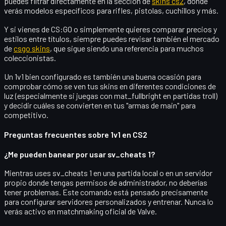
puedes filtrar directamente en la sección de
skins cs2
, donde
verás modelos específicos para rifles, pistolas, cuchillos y más.
Y si vienes de CS:GO o simplemente quieres comparar precios y
estilos entre títulos, siempre puedes revisar también el mercado
de
csgo skins
, que sigue siendo una referencia para muchos
coleccionistas.
Un 1v1 bien configurado es también una buena ocasión para
comprobar cómo se ven tus skins en diferentes condiciones de
luz (especialmente si juegas con mat_fullbright en partidas troll)
y decidir cuáles se convierten en tus "armas de main" para
competitivo.
Preguntas frecuentes sobre 1v1 en CS2
¿Me pueden banear por usar sv_cheats 1?
Mientras uses
sv_cheats 1
en una partida local o en un servidor
propio donde tengas permisos de administrador, no deberías
tener problemas. Este comando está pensado precisamente
para configurar servidores personalizados y entrenar. Nunca lo
verás activo en matchmaking oficial de Valve.