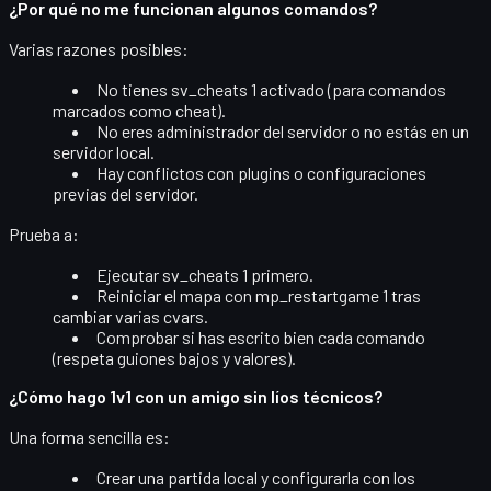
¿Por qué no me funcionan algunos comandos?
Varias razones posibles:
No tienes
sv_cheats 1
activado (para comandos
marcados como cheat).
No eres administrador del servidor o no estás en un
servidor local.
Hay conflictos con plugins o configuraciones
previas del servidor.
Prueba a:
Ejecutar
sv_cheats 1
primero.
Reiniciar el mapa con
mp_restartgame 1
tras
cambiar varias cvars.
Comprobar si has escrito bien cada comando
(respeta guiones bajos y valores).
¿Cómo hago 1v1 con un amigo sin líos técnicos?
Una forma sencilla es:
Crear una partida local y configurarla con los