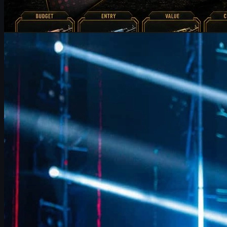
por
Michael
Johnson
Counter-Strike 2
junio 17, 2026
FalleN y FURIA: ajustes de tempo y metas en CS2
Entrevista a FalleN en IEM Cologne 2026: ajustes tácticos de
FURIA, duelo ante 9z, Overpass, evolución del equipo y cómo
viven su último baile en CS2.
junio 17, 2026