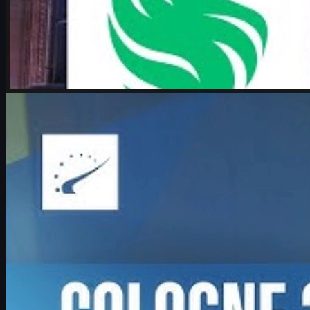
por
Michael
Johnson
Counter-Strike 2
junio 17, 2026
Boombl4 y su renacer en CS2: Counter-Strike lo es
todo
Entrevista a Boombl4 en el Major de IEM Cologne 2026: su
regreso a la élite de CS2, liderazgo en BetBoom, futuro
competitivo y consejos para jugadores.
junio 17, 2026