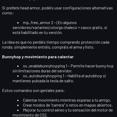
Si preferís head armor, podéis usar configuraciones alternativas
como:
mp_free_armor 2
– (En algunos
servidores/variantes) otorga chaleco + casco gratis, si
está habilitado en tu versión.
La idea es que no perdáis tiempo comprando protección cada
ronda; simplemente entráis, compráis el arma y listo.
Bunnyhop y movimiento para calentar
sv_enablebunnyhopping 1
– Permite hacer bunny hop
sin limitaciones duras del servidor.
sv_autobunnyhopping 1
– Habilita el autobhop si
mantienes pulsada la tecla de salto.
Estos comandos son geniales para:
Calentar movimiento mientras esperas a tu amigo.
Crear modos de "carrera" o retos en mapas abiertos.
Mejorar tu control aéreo y tu sensación del motor de
movimiento de CS2.