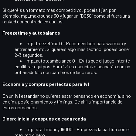
Si queréis un formato más competitivo, podéis fijar, por
ejemplo,
mp_maxrounds 30
y jugar un "BO30" como si fuera una
ranked concentrada en duelos.
Freezetime y autobalance
mp_freezetime 0
– Recomendado para warmup y
entrenamiento. Si queréis algo más táctico, podéis poner
2–3 segundos.
mp_autoteambalance 0
– Evita que el juego intente
equilibrar equipos. Para 1v1 es esencial, o acabarás con un
bot añadido o con cambios de lado raros.
Economía y compras perfectas para 1v1
En un 1v1 estándar no quieres estar pensando en economía, sino
en aim, posicionamiento y timings. De ahí la importancia de
estos comandos.
Dinero inicial y después de cada ronda
mp_startmoney 16000
– Empiezas la partida con el
máximo dinero.