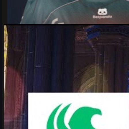
por
Michael
Johnson
Counter-Strike 2
junio 17, 2026
Falcons vs Vitality: el duelo CS2 que define el Major
Análisis profundo del Falcons vs Vitality en IEM Cologne Major
2026: historia, claves tácticas, karrigan vs ropz y cómo vivir el
partido como fan de CS2.
junio 17, 2026