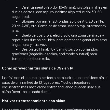
Calentamiento rápido (10–15 min):
pistolas y rifles en
duelos cortos, con mp_roundtime algo reducido (30–60
segundos).
Bloques por arma:
20 rondas solo de AK, 20 de M4,
20 de AWP, etc. Cambiad de arma usando mp_startmoney
alto.
Duelo de posición:
elegid solo una zona del mapa y
repetid los duelos ahí. Ideal para aprender a ganar el mismo
ángulo una y otra vez.
Sesión troll final:
10–15 minutos con comandos
graciosos (ragdolls, escalas, god mode puntual) para
terminar con buen rollo.
Cómo aprovechar tus skins de CS2 en 1v1
Los 1v1 son el escenario perfecto para lucir tus cosméticos sin el
caos de una ranked de 10 jugadores. Muchos jugadores
encuentran más motivador entrenar cuando pueden usar sus
skins
favoritas en cada duelo.
Motivar tu entrenamiento con skins
Una forma divertida de darle sabor a tus sesiones es asociar