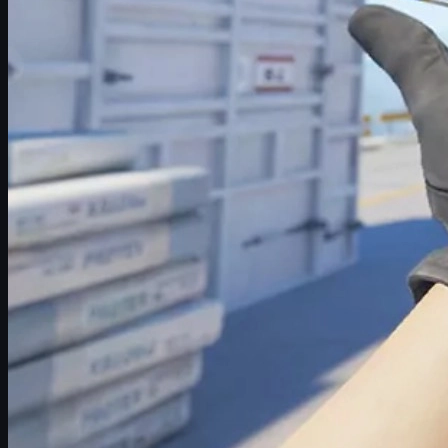
rango de los siete dígitos. En este artículo repasamos las ventas
más llamativas conocidas hasta la fecha, explicamos por qué
ciertas combinaciones de patrón, float y pegatinas alcanzan
precios tan absurdos, y te contamos cómo entrar en el mercado
de forma segura en plataformas especializadas como
cs skins
y
skins cs2
.
Factores que convierten una skin en un tesoro
Antes de ver el top de skins más caras, conviene entender qué
hace que un ítem se dispare de precio. No todo es cuestión de
suerte al abrir cajas: hay una combinación de variables que puede
multiplicar por 100 (o más) el valor de una skin estándar.
Los factores principales son:
Rareza de la colección y del arma
: no es lo mismo un
skin del AK-47 que de un arma casi olvidada; los clásicos
siempre se revalorizan mejor.
Estado (float)
: Factory New con float ultrabajo es el
estándar de oro. Cada pequeño salto en float puede reducir
el valor de forma notable.
Patrones especiales
: algunos patrones son casi