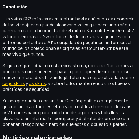
Conclusión
Las
skins CS2 más caras
muestran hasta qué punto la economía
de los videojuegos puede alcanzar niveles que hace unos años
parecían ciencia ficción. Desde el mítico
Karambit Blue Gem 387
valorado en más de 2,5 millones de dólares, hasta guantes con
patrones perfectos o AKs cargadas de pegatinas históricas, el
mundo de los coleccionables digitales en Counter-Strike está
más vivo que nunca.
Si quieres participar en este ecosistema, no necesitas empezar
por lo más caro: puedes ir paso a paso, aprendiendo cómo se
mueve el mercado, utilizando plataformas especializadas como
csgo skins
y
cs skins
, y sobre todo, manteniendo unas buenas
prácticas de seguridad.
Ya sea que sueñes con un Blue Gem imposible o simplemente
quieras un inventario estético y con estilo, el mercado de
skins
cs2
tiene espacio para todo tipo de jugadores y bolsillos. La
clave está en informarte, comparar y disfrutar del proceso sin
poner en riesgo más dinero del que estás dispuesto a perder.
Noticias relacionadas