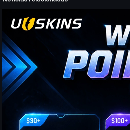
Counter-Strike 2
abril 20, 2026
¡Hola traders de CS2! ¡Bienvenidos a nuestro blog de
bonos semanal!
donde encontrarás los códigos de Puntos de Regalo UUSKINS
más recientes y completos de esta semana. Actualizamos esta
página semanalmente para ofrecerte Puntos de Regalo extra.
Siempre que tu pedido alcance el monto correspondiente,
puedes usar los códigos a continuación para canjear puntos y
cambiarlos por tus skins favoritos de CS2 en la tienda.
abril 20, 2026