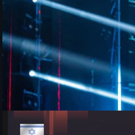
FalleN y FURIA: ajustes de tempo y metas en CS2
Entrevista a FalleN en IEM Cologne 2026: ajustes tácticos de
FURIA, duelo ante 9z, Overpass, evolución del equipo y cómo
viven su último baile en CS2.
junio 17, 2026
por
David William
Counter-Strike 2
junio 17, 2026
HeavyGod en el Major de Colonia: mentalidad, G2 y
skins CS2