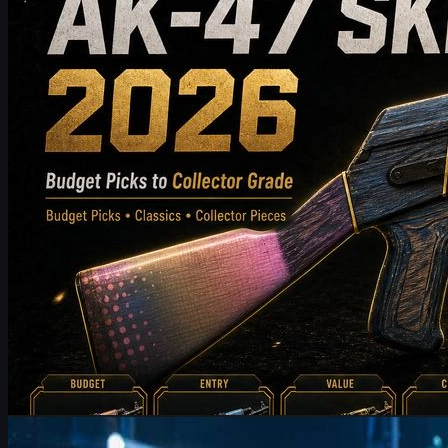
desgaste, valor de mercado y consejos de compra para ayudar a
los jugadores de CS2 a elegir el mejor skin de AK-47 para su
inventario.
mayo 19, 2026
por
Michael
Johnson
Counter-Strike 2
junio 17, 2026