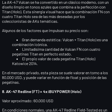
La
AK-47 Vulcan
se ha convertido en un clásico moderno, con un
diseño limpio en tonos azules que combina a la perfección con
Titan (Holo)
. Esta sinergia visual hace que la combinación FN con
cuatro Titan Holo sea de las más deseadas por los
coleccionistas de AKs temáticas.
Algunos de los factores que impulsan su precio son:
Gran demanda estética: Vulcan + Titan (Holo) es una
combinación icónica.
Limitadísima cantidad de Vulcan FN con cuatro
pegatinas Titan en perfecto estado.
El propio valor de cada pegatina Titan (Holo)
Katowice 2014.
En el mercado privado, esta pieza se suele valorar en torno a los
80.000 USD
, y puede variar en función de float y posición de las
pegatinas.
8. AK-47 Redline (FT) + 4x iBUYPOWER (Holo)
Valor aproximado: 60.000 USD
En condiciones normales, una
AK-47 Redline Field-Tested
es un