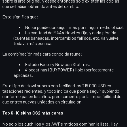
sobre el arte original, y desde entonces solo existen las copias
que se habían obtenido antes del cambio.
Esto significa que:
No se puede conseguir más
por ningún medio oficial.
La cantidad de M4A4 Howl es fija, y cada pérdida
(cuentas baneadas, intercambios fallidos, etc.) la vuelve
todavía más escasa.
La combinación más cara conocida reúne:
Estado
Factory New
con
StatTrak
.
4 pegatinas iBUYPOWER (Holo)
perfectamente
aplicadas.
Este tipo de Howl supera con facilidad los
215.000 USD
en
tasaciones recientes, y todo indica que podría seguir subiendo
conforme pasen los años, precisamente por la imposibilidad de
que entren nuevas unidades en circulación.
Top 6-10 skins CS2 más caras
No solo los cuchillos y los AWPs míticos dominan la lista. Hay