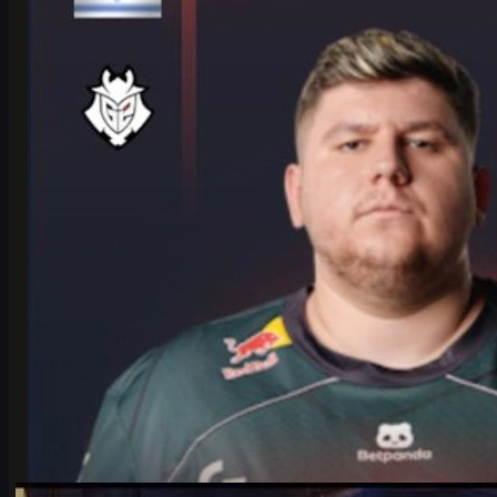
Entrevista extendida a HeavyGod sobre el Major de Colonia con
G2, su rol de ancla, mentalidad competitiva y cómo mejorar tu
experiencia con skins CS2.
junio 17, 2026
por
Michael
Johnson
Counter-Strike 2
junio 17, 2026