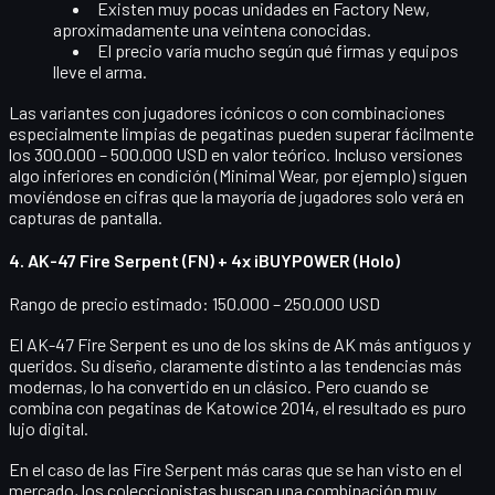
Existen
muy pocas unidades en Factory New
,
aproximadamente una veintena conocidas.
El precio varía mucho según
qué firmas y equipos
lleve el arma.
Las variantes con jugadores icónicos o con combinaciones
especialmente limpias de pegatinas pueden superar fácilmente
los
300.000 – 500.000 USD
en valor teórico. Incluso versiones
algo inferiores en condición (Minimal Wear, por ejemplo) siguen
moviéndose en cifras que la mayoría de jugadores solo verá en
capturas de pantalla.
4. AK-47 Fire Serpent (FN) + 4x iBUYPOWER (Holo)
Rango de precio estimado: 150.000 – 250.000 USD
El
AK-47 Fire Serpent
es uno de los skins de AK más antiguos y
queridos. Su diseño, claramente distinto a las tendencias más
modernas, lo ha convertido en un clásico. Pero cuando se
combina con pegatinas de Katowice 2014, el resultado es puro
lujo digital.
En el caso de las Fire Serpent más caras que se han visto en el
mercado, los coleccionistas buscan una combinación muy