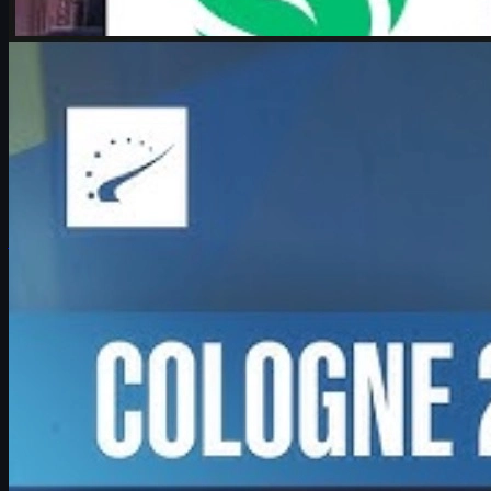
por
Michael
Johnson
Counter-Strike 2
junio 17, 2026
Boombl4 y su renacer en CS2: Counter-Strike lo es
todo
Entrevista a Boombl4 en el Major de IEM Cologne 2026: su
regreso a la élite de CS2, liderazgo en BetBoom, futuro
competitivo y consejos para jugadores.
junio 17, 2026
por
David William