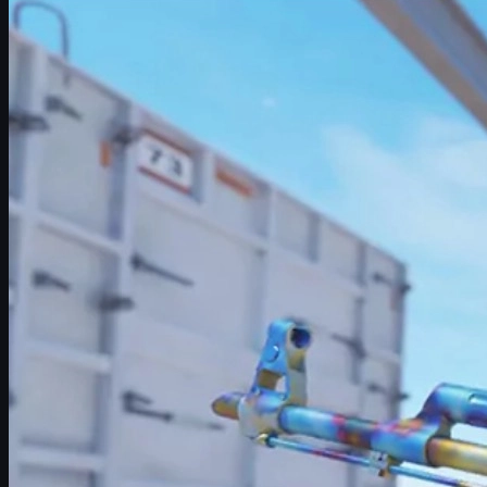
Introducción: cuando una skin vale más que una casa
Factores que convierten una skin en un tesoro
1. Karambit Case Hardened Blue Gem 387 (FN)
2. AK-47 Case Hardened Blue Gem 661 (FN + StatTrak
+ Titan Holo)
3. Souvenir AWP Dragon Lore (FN)
4. AK-47 Fire Serpent (FN) + 4x iBUYPOWER (Holo)
5. M4A4 Howl (FN + StatTrak) + 4x iBUYPOWER
(Holo)
Top 6-10 skins CS2 más caras
Cómo comprar y vender skins CS2 de alto valor
Consejos de seguridad para coleccionistas y traders
Tendencias futuras del mercado de skins CS2
Conclusión
Introducción: cuando una skin vale más que una casa
Las skins de
Counter-Strike 2
han pasado de ser simples
cosméticos a auténticas piezas de colección. Algunos de los
diseños más raros se han vendido por cifras que superan el
precio de una vivienda de lujo, y el mercado sigue creciendo año
tras año.
En 2026, las
skins CS2
más exclusivas se mueven incluso en el