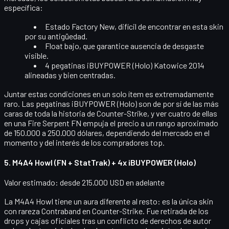
específica:
Estado Factory New
, difícil de encontrar en esta skin
por su antigüedad.
Float bajo
, que garantice ausencia de desgaste
visible.
4 pegatinas iBUYPOWER (Holo) Katowice 2014
alineadas y bien centradas.
Juntar estas condiciones en un solo ítem es extremadamente
raro. Las pegatinas iBUYPOWER (Holo) son de por sí de las más
caras de toda la historia de Counter-Strike, y ver cuatro de ellas
en una Fire Serpent FN empuja el precio a un rango aproximado
de
150.000 a 250.000 dólares
, dependiendo del mercado en el
momento y del interés de los compradores top.
5. M4A4 Howl (FN + StatTrak) + 4x iBUYPOWER (Holo)
Valor estimado: desde 215.000 USD en adelante
La
M4A4 Howl
tiene un aura diferente al resto: es la única skin
con rareza
Contraband
en Counter-Strike. Fue retirada de los
drops y cajas oficiales tras un conflicto de derechos de autor