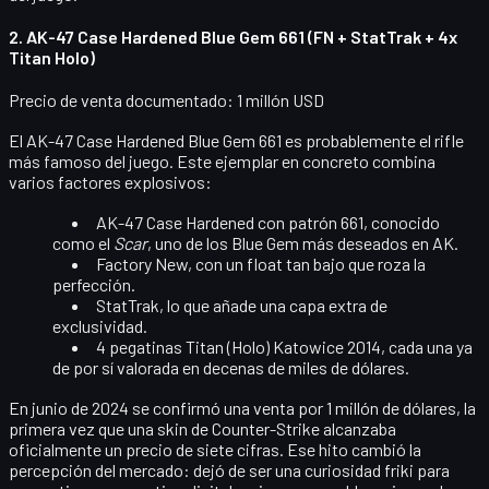
2. AK-47 Case Hardened Blue Gem 661 (FN + StatTrak + 4x
Titan Holo)
Precio de venta documentado: 1 millón USD
El AK-47 Case Hardened
Blue Gem 661
es probablemente el rifle
más famoso del juego. Este ejemplar en concreto combina
varios factores explosivos:
AK-47 Case Hardened
con patrón 661, conocido
como el
Scar
, uno de los Blue Gem más deseados en AK.
Factory New
, con un float tan bajo que roza la
perfección.
StatTrak
, lo que añade una capa extra de
exclusividad.
4 pegatinas Titan (Holo) Katowice 2014
, cada una ya
de por sí valorada en decenas de miles de dólares.
En junio de 2024 se confirmó una venta por
1 millón de dólares
, la
primera vez que una skin de Counter-Strike alcanzaba
oficialmente un precio de siete cifras. Ese hito cambió la
percepción del mercado: dejó de ser una curiosidad friki para