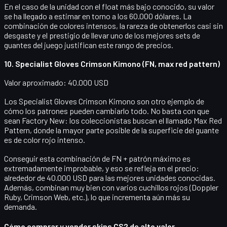
En el caso de la unidad con el float más bajo conocido, su valor
se ha llegado a estimar en torno a los
60.000 dólares
. La
combinación de colores intensos, la rareza de obtenerlos casi sin
desgaste y el prestigio de llevar uno de los mejores sets de
guantes del juego justifican este rango de precios.
10. Specialist Gloves Crimson Kimono (FN, max red pattern)
Valor aproximado: 40.000 USD
Los
Specialist Gloves Crimson Kimono
son otro ejemplo de
cómo los patrones pueden cambiarlo todo. No basta con que
sean Factory New: los coleccionistas buscan el llamado
Max Red
Pattern
, donde la mayor parte posible de la superficie del guante
es de color rojo intenso.
Conseguir esta combinación de
FN + patrón máximo
es
extremadamente improbable, y eso se refleja en el precio:
alrededor de
40.000 USD
para las mejores unidades conocidas.
Además, combinan muy bien con varios cuchillos rojos (Doppler
Ruby, Crimson Web, etc.), lo que incrementa aún más su
demanda.
Cómo comprar y vender skins CS2 de alto valor