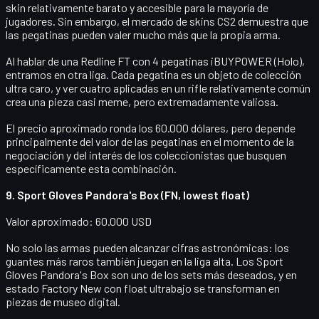
skin relativamente barato y accesible para la mayoría de
jugadores. Sin embargo, el mercado de skins CS2 demuestra que
las pegatinas pueden valer mucho más que la propia arma
.
Al hablar de una Redline FT con
4 pegatinas iBUYPOWER (Holo)
,
entramos en otra liga. Cada pegatina es un objeto de colección
ultra caro, y ver cuatro aplicadas en un rifle relativamente común
crea una pieza casi meme, pero extremadamente valiosa.
El precio aproximado ronda los
60.000 dólares
, pero depende
principalmente del valor de las pegatinas en el momento de la
negociación y del interés de los coleccionistas que busquen
específicamente esta combinación.
9. Sport Gloves Pandora's Box (FN, lowest float)
Valor aproximado: 60.000 USD
No solo las armas pueden alcanzar cifras astronómicas: los
guantes más raros también juegan en la liga alta. Los
Sport
Gloves Pandora's Box
son uno de los sets más deseados, y en
estado
Factory New
con
float ultrabajo
se transforman en
piezas de museo digital.