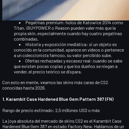
míticos, como los
Blue Gem
de Case Hardened, o los
patrones de máximo color en guantes.
StatTrak
: el contador de bajas añade exclusividad,
sobre todo cuando se combina con un float perfecto.
Pegatinas premium
: holos de Katowice 2014 como
Titan, iBUYPOWER o Reason pueden valer más que la
propia skin, especialmente cuando hay cuatro pegatinas
combinadas.
Historia y exposición mediática
: si un objeto es
conocido en la comunidad, aparece en vídeos o pertenece
a un coleccionista famoso, su valor percibido sube.
Ofertas rechazadas y escasez real
: cuando se sabe
que existen pocas copias y que los dueños se niegan a
vender, el precio teórico se dispara.
Con esto en mente, veamos las skins más caras de CS2
conocidas hasta 2026.
1. Karambit Case Hardened Blue Gem Pattern 387 (FN)
Rango de precio estimado: 2,5 millones USD o más
La joya absoluta del mercado de skins CS2 es el
Karambit Case
Hardened Blue Gem 387
en estado Factory New. Hablamos de un