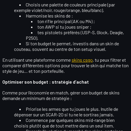
Choisis une
palette de couleurs
principale (par
exemple violet/noir, rouge/orange, bleu/blanc).
Harmonise les skins de :
ton rifle principal (AK ou M4) ;
ton AWP si tu joues sniper ;
tes pistolets préférés (USP-S, Glock, Deagle,
P250).
Si ton budget le permet, investis dans un
skin de
couteau
, souvent au centre de ton setup visuel.
En utilisant une plateforme comme
skins csgo
, tu peux filtrer et
comparer différentes options pour trouver le skin qui matche ton
style de jeu… et ton portefeuille.
Optimiser son budget : stratégie d’achat
Comme pour l’économie en match, gérer son budget de skins
demande un minimum de stratégie :
Priorise les armes que tu joues le plus
. Inutile de
dépenser sur un SCAR-20 si tu ne le sortiras jamais.
Commence par quelques
skins mid-range
bien
choisis plutôt que de tout mettre dans un seul item.