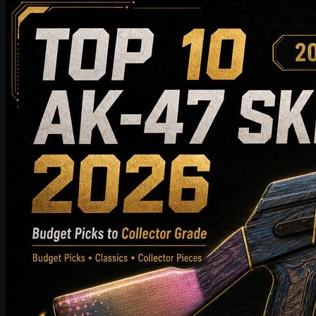
Counter-Strike 2
mai 19, 2026
Top 10 des skins AK-47 à acheter en 2026 : des
choix économiques aux recommandations pour
collectionneurs
Découvrez le top 10 des skins AK-47 à acheter en 2026, des
options abordables aux choix haut de gamme pour
collectionneurs. Ce guide compare le style, la gamme de prix,
l’usure, la valeur sur le marché et les conseils d’achat pour aider
les joueurs de CS2 à choisir le meilleur skin AK-47 pour leur
inventaire.
mai 19, 2026