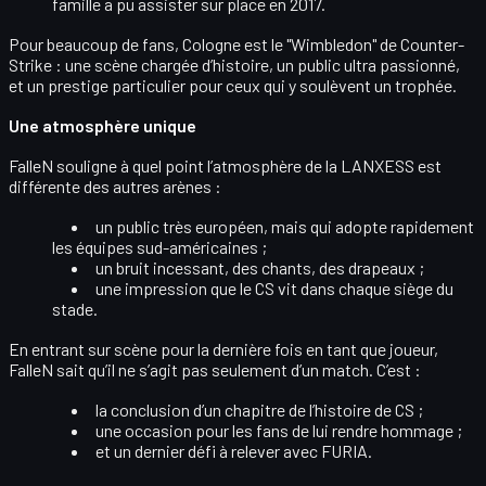
famille a pu assister sur place en 2017.
Pour beaucoup de fans, Cologne est le
"Wimbledon" de Counter-
Strike
: une scène chargée d’histoire, un public ultra passionné,
et un prestige particulier pour ceux qui y soulèvent un trophée.
Une atmosphère unique
FalleN souligne à quel point l’atmosphère de la LANXESS est
différente des autres arènes
:
un public très
européen
, mais qui adopte rapidement
les équipes sud-américaines ;
un bruit incessant, des chants, des drapeaux ;
une impression que le
CS vit dans chaque siège
du
stade.
En entrant sur scène pour la dernière fois en tant que joueur,
FalleN sait qu’il ne s’agit pas seulement d’un match. C’est :
la conclusion d’un
chapitre de l’histoire de CS
;
une occasion pour les fans de lui
rendre hommage
;
et un dernier défi à relever avec FURIA.