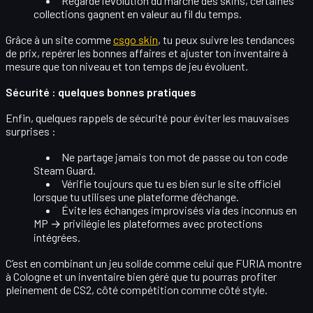
Regarde l’évolution du
marché
des skins, certaines
collections gagnent en valeur au fil du temps.
Grâce à un site comme
csgo skin
, tu peux suivre les
tendances
de prix
, repérer les bonnes affaires et ajuster ton inventaire à
mesure que ton niveau et ton temps de jeu évoluent.
Sécurité : quelques bonnes pratiques
Enfin, quelques rappels de sécurité pour éviter les mauvaises
surprises :
Ne partage jamais ton
mot de passe
ou ton code
Steam Guard.
Vérifie toujours que tu es bien sur le
site officiel
lorsque tu utilises une plateforme d’échange.
Évite les échanges improvisés via des inconnus en
MP → privilégie les plateformes
avec protections
intégrées
.
C’est en combinant
un jeu solide
comme celui que FURIA montre
à Cologne et un
inventaire bien géré
que tu pourras profiter
pleinement de CS2, côté compétition comme côté style.