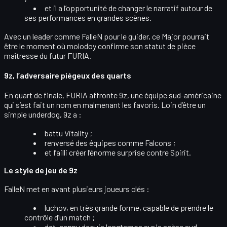
et il a l’opportunité de
changer le narratif
autour de
ses performances en grandes scènes.
Avec un leader comme FalleN pour le guider, ce Major pourrait
être le moment où molodoy confirme son statut de
pièce
maîtresse du futur FURIA
.
9z, l’adversaire piégeux des quarts
En quart de finale, FURIA affronte
9z
, une équipe sud-américaine
qui s’est fait un nom en
malmenant les favoris
. Loin d’être un
simple underdog, 9z a :
battu
Vitality
;
renversé des équipes comme
Falcons
;
et failli créer l’énorme surprise contre
Spirit
.
Le style de jeu de 9z
FalleN met en avant plusieurs joueurs clés :
luchov
, en très grande forme, capable de prendre le
contrôle d’un match ;
dgt
, connu depuis longtemps sur la scène sud-