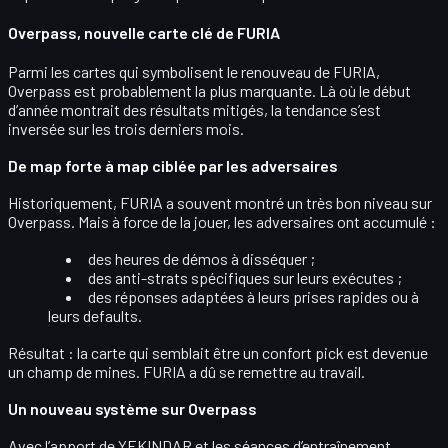
Overpass, nouvelle carte clé de FURIA
Parmi les cartes qui symbolisent le renouveau de FURIA,
Overpass
est probablement la plus marquante. Là où le début
d’année montrait des résultats mitigés, la tendance s’est
inversée sur les trois derniers mois.
De map forte à map ciblée par les adversaires
Historiquement, FURIA a souvent montré un
très bon niveau sur
Overpass
. Mais à force de la jouer, les adversaires ont accumulé :
des heures de
démos
à disséquer ;
des
anti-strats
spécifiques sur leurs exécutes ;
des réponses adaptées à leurs prises rapides ou à
leurs defaults.
Résultat : la carte qui semblait être un
confort pick
est devenue
un champ de mines. FURIA a dû se remettre au travail.
Un nouveau système sur Overpass
Avec l’apport de YEKINDAR et les séances d’entraînement