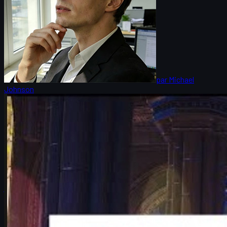
par
Michael
Johnson
Counter-Strike 2
juin 17, 2026
Falcons vs Vitality : analyse CS2 du choc des
playoffs
Analyse complète du duel Falcons vs Vitality aux playoffs du
Major IEM Cologne 2026 : contexte, cartes, joueurs clés,
pronostic et impact sur la scène CS2.
juin 17, 2026