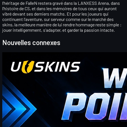
l’héritage de FalleN
restera gravé dans la LANXESS Arena, dans
l’histoire de CS, et dans les mémoires de tous ceux qui auront
vibré devant ses derniers matchs. Et pour les joueurs qui
continuent l’aventure, sur serveur comme sur le marché des
skins, la meilleure manière de lui rendre hommage reste simple :
jouer intelligemment, s’adapter, et garder la passion intacte
.
Nouvelles connexes
Counter-Strike 2
avril 20, 2026
Codes de points cadeaux UUSKINS de cette semaine
Les codes bonus hebdomadaires UUSKINS (20-26 avril) offrent
des points cadeaux supplémentaires sur les commandes
éligibles (30 à 1000 $). À échanger dans l'historique des achats.
La plateforme propose plus de 2 millions d'annonces, une
livraison rapide, des transactions sécurisées et des points
automatiques sur les achats. Points supplémentaires via
pointage quotidien, invitations ou codes bonus.
avril 20, 2026