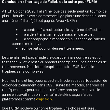
Conclusion : l’héritage de FalleN et la suite pour FURIA
À l’IEM Cologne 2026,
FalleN
ne joue pas seulement un tournoi de
plus. Il boucle un cycle commencé il y a plus d’une décennie, dans
une arène où il a déjà tout gagné. Avec FURIA :
il a contribué à
restructurer le système
de l’équipe ;
il a aidé à transformer
Overpass
en carte clé ;
il a accompagné la
montée en puissance
de joueurs
comme molodoy ;
et il se bat pour un
dernier titre majeur
.
Le chemin n’est pas simple : le quart de finale contre
9z
est un
test sérieux, et le reste du bracket regorge d’équipes capables de
tout renverser. Mais l’état d’esprit est clair :
FURIA vise le
trophée
, sans complexes.
Pour les fans et les joueurs, cette période est aussi l’occasion de
replonger pleinement dans CS2
: suivre les matchs, analyser les
tactiques… et, pourquoi pas, renforcer son propre univers in-
game en travaillant son inventaire de
skins csgo
via des
plateformes comme
csgo skin
.
Que FURIA soulève ou non le trophée, une chose est sûre :