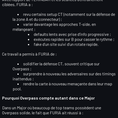
ciblées, FURIA a :
revu certains
setup CT
(notamment sur la défense de
la zone A et du connecteur) ;
varier davantage les approches T-side
, en
mélangeant :
defaults lents avec prise d’info progressive ;
exécutes rapides sur B pour casser le rythme ;
fake d’un site suivi d’un rotate rapide.
Ce travail a permis à FURIA de :
solidifier la défense CT
, souvent critique sur
Overpass ;
surprendre à nouveau les adversaires sur des
timings
inattendus
;
rendre la carte
à nouveau menaçante
dans leur map
pool.
Pourquoi Overpass compte autant dans ce Major
Dans un Major où beaucoup de top teams possèdent une
Overpass solide, le fait que FURIA ait réussi à :