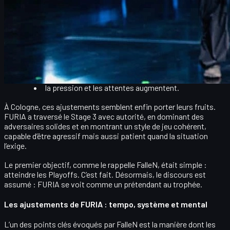
et surtout une remise à plat de certains
automatismes collectifs
.
FURIA a enchaîné plusieurs
gros résultats en fin d’année
précédente
, avec quatre à cinq titres majeurs. Mais comme
souvent, le succès révèle de nouveaux défis :
les adversaires étudient davantage vos démos ;
vos patterns deviennent plus lisibles ;
la pression et les attentes augmentent.
À Cologne, ces ajustements semblent enfin porter leurs fruits.
FURIA a traversé le
Stage 3
avec autorité, en dominant des
adversaires solides et en montrant un
style de jeu cohérent
,
capable d’être agressif mais aussi patient quand la situation
l’exige.
Le premier objectif, comme le rappelle FalleN, était simple :
atteindre les Playoffs
. C’est fait. Désormais, le discours est
assumé : FURIA se voit comme un
prétendant au trophée
.
Les ajustements de FURIA : tempo, système et mental
L’un des points clés évoqués par FalleN est la manière dont les