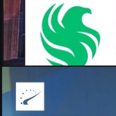
par
Michael
Johnson
Counter-Strike 2
juin 17, 2026
Boombl4 : Counter-Strike, sa vie et son retour au
sommet
Boombl4 raconte son retour en Major, son rôle de leader chez
BetBoom, ses émotions à Cologne et sa vision de l’avenir sur
Counter-Strike 2.
juin 17, 2026