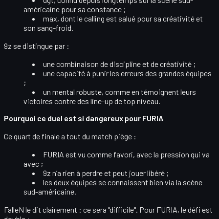
américaine pour sa constance ;
max
, dont le
calling
est salué pour sa créativité et
son sang-froid.
9z se distingue par :
une
combinaison de discipline et de créativité
;
une capacité à
punir les erreurs
des grandes équipes
;
un mental robuste, comme en témoignent leurs
victoires contre des line-up de top niveau.
Pourquoi ce duel est si dangereux pour FURIA
Ce quart de finale a tout du
match piège
:
FURIA est vu comme
favori
, avec la pression qui va
avec ;
9z n’a rien à perdre et peut jouer
libéré
;
les deux équipes se connaissent bien via la scène
sud-américaine.
FalleN le dit clairement : ce sera
"difficile"
. Pour FURIA, le défi est
double :