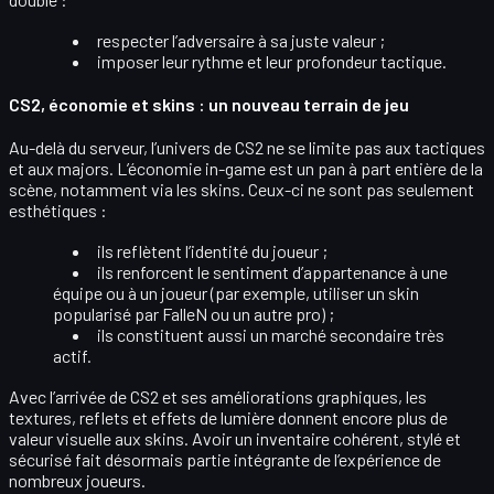
respecter l’adversaire à sa juste valeur ;
imposer leur
rythme et leur profondeur tactique
.
CS2, économie et skins : un nouveau terrain de jeu
Au-delà du serveur, l’univers de
CS2
ne se limite pas aux tactiques
et aux majors. L’
économie in-game
est un pan à part entière de la
scène, notamment via les
skins
. Ceux-ci ne sont pas seulement
esthétiques :
ils reflètent
l’identité
du joueur ;
ils renforcent le
sentiment d’appartenance
à une
équipe ou à un joueur (par exemple, utiliser un skin
popularisé par FalleN ou un autre pro) ;
ils constituent aussi un
marché secondaire
très
actif.
Avec l’arrivée de CS2 et ses améliorations graphiques, les
textures, reflets et effets de lumière
donnent encore plus de
valeur visuelle aux skins. Avoir un inventaire cohérent, stylé et
sécurisé fait désormais partie intégrante de l’expérience de
nombreux joueurs.