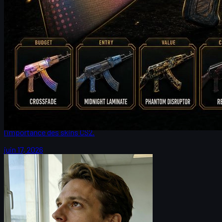
par
Michael
Johnson
Counter-Strike 2
juin 17, 2026
HeavyGod et G2 : mental, Major de Cologne et csgo
skin
HeavyGod raconte le parcours de G2 au Major de Cologne, sa
progression en tant qu'ancre CS2, la préparation mentale et
l'importance des skins CS2.
juin 17, 2026