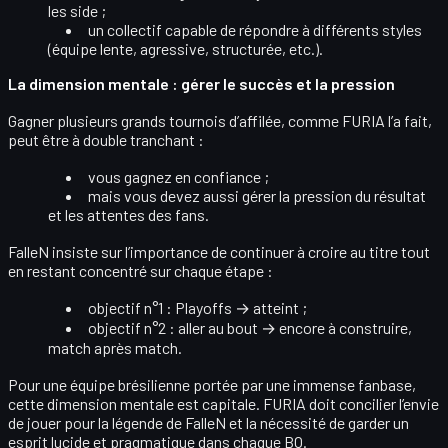
les side ;
un collectif capable de
répondre à différents styles
(équipe lente, agressive, structurée, etc.).
La dimension mentale : gérer le succès et la pression
Gagner plusieurs grands tournois d’affilée, comme FURIA l’a fait,
peut être à double tranchant :
vous gagnez en
confiance
;
mais vous devez aussi gérer la
pression du résultat
et les attentes des fans.
FalleN insiste sur l’importance de
continuer à croire au titre
tout
en restant concentré sur chaque étape :
objectif n°1 : Playoffs → atteint ;
objectif n°2 : aller au bout → encore à construire,
match après match.
Pour une équipe brésilienne portée par une immense fanbase,
cette dimension mentale est capitale. FURIA doit concilier l’envie
de
jouer pour la légende de FalleN
et la nécessité de garder un
esprit lucide et pragmatique
dans chaque BO.