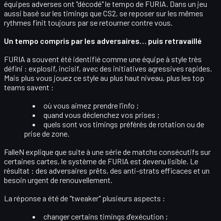
équipes adverses ont
"décodé" le tempo
de FURIA. Dans un jeu
aussi basé sur les timings que CS2, se reposer sur les mêmes
rythmes finit toujours par se retourner contre vous.
Un tempo compris par les adversaires… puis retravaillé
FURIA a souvent été identifié comme une équipe à
style très
défini
: explosif, incisif, avec des initiatives agressives rapides.
Mais plus vous jouez ce style au plus haut niveau, plus les top
teams savent :
où vous aimez prendre l’info ;
quand vous déclenchez vos prises ;
quels sont vos timings préférés de rotation ou de
prise de zone.
FalleN explique que suite à une série de matchs consécutifs sur
certaines cartes, le
système de FURIA est devenu lisible
. Le
résultat : des adversaires prêts, des anti-strats efficaces et un
besoin urgent de renouvellement.
La réponse a été de
"tweaker"
plusieurs aspects :
changer certains
timings d’exécution
;