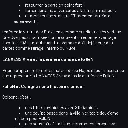
retourner la carte en
point fort
;
forcer certains adversaires à la
ban
par respect ;
et montrer une
stabilité CT
rarement atteinte
auparavant ;
renforce le statut des Brésiliens comme
candidats très sérieux
.
Une Overpass maîtrisée donne souvent un énorme avantage
dans les BO3, surtout quand l’adversaire doit déjà gérer des
cartes comme Mirage, Inferno ou Nuke.
LANXESS Arena : la dernière danse de FalleN
Pour comprendre l’émotion autour de ce Major, il faut mesurer ce
que représente
la LANXESS Arena
dans la carrière de FalleN.
FalleN et Cologne : une histoire d’amour
Cologne, c’est :
des
titres mythiques
avec SK Gaming ;
une équipe basée dans la ville, véritable
deuxième
maison
pour FalleN ;
des souvenirs familiaux, notamment lorsque sa