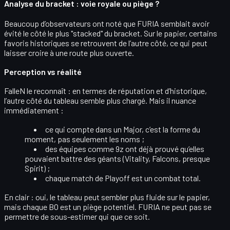
Analyse du bracket : voie royale ou piège ?
Beaucoup d’observateurs ont noté que FURIA semblait avoir
évité le côté le plus
"stacked"
du bracket. Sur le papier, certains
favoris historiques se retrouvent de l’autre côté, ce qui peut
laisser croire à une route plus ouverte.
Perception vs réalité
FalleN le reconnaît : en termes de
réputation et d’historique
,
l’autre côté du tableau semble plus chargé. Mais il nuance
immédiatement :
ce qui compte dans un Major, c’est la
forme du
moment
, pas seulement les noms ;
des équipes comme
9z
ont déjà prouvé qu’elles
pouvaient battre des géants (Vitality, Falcons, presque
Spirit) ;
chaque match de Playoff est un
combat total
.
En clair : oui, le tableau peut sembler plus
fluide
sur le papier,
mais chaque BO est un
piège potentiel
. FURIA ne peut pas se
permettre de sous-estimer qui que ce soit.