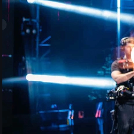
mois ;
la transformation de
leur Overpass
en arme fatale ;
le symbole de la
LANXESS Arena
pour FalleN ;
le duel
explosif contre 9z
en quart de finale ;
et, en bonus, comment l’écosystème de
CS2 et des
skins
s’inscrit dans cette nouvelle ère, avec un focus sur
l’achat de skins via des plateformes comme
csgo skin
et
skins csgo
.
L’objectif de FURIA est clair :
jouer le titre
et offrir à FalleN une
fin de carrière à la hauteur de sa légende.
Le parcours de FURIA à l’IEM Cologne 2026
Depuis le début de l’année, le parcours de FURIA est tout sauf
linéaire. Entre hauts impressionnants et coups d’arrêt frustrants,
l’équipe a souvent donné l’impression d’être à une
petite
adaptation
près de franchir un cap définitif.
Selon FalleN, le tournant a commencé avant Cologne :
un
bootcamp intensif
de 15 à 20 jours ;
un bon run sur un tournoi à Astana ;