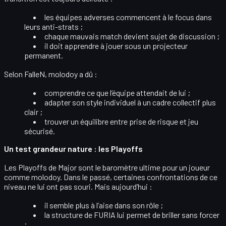
les équipes adverses commencent à
le focus
dans
leurs anti-strats ;
chaque
mauvais match
devient sujet de discussion ;
il doit apprendre à jouer sous un
projecteur
permanent
.
Selon FalleN, molodoy a dû :
comprendre ce que l’équipe
attendait de lui
;
adapter son style individuel à un
cadre collectif
plus
clair ;
trouver un
équilibre
entre prise de risque et jeu
sécurisé.
Un test grandeur nature : les Playoffs
Les Playoffs de Major sont le
baromètre ultime
pour un joueur
comme molodoy. Dans le passé, certaines confrontations de ce
niveau ne lui ont pas souri. Mais aujourd’hui :
il semble
plus à l’aise
dans son rôle ;
la structure de FURIA lui permet de
briller sans forcer
;