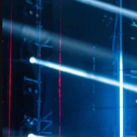
mental
Overpass, nouvelle carte clé de FURIA
LANXESS Arena : la dernière danse de FalleN
Analyse du bracket : voie royale ou piège ?
Focus joueur : la montée en puissance de molodoy
9z, l’adversaire piégeux des quarts
CS2, économie et skins : un nouveau terrain de jeu
Guide pratique : bien acheter ses skins CS2 sur
UUSkins
Conclusion : l’héritage de FalleN et la suite pour
FURIA
Introduction : FURIA, FalleN et la dernière danse à Cologne
Gabriel
“FalleN” Toledo
vit les dernières pages de son immense
carrière sur Counter-Strike. Après avoir annoncé qu’il prendrait sa
retraite à la fin de l’année, le Brésilien s’offre un dernier run
mythique à l’
IEM Cologne Major 2026
avec
FURIA
. Pour beaucoup
de fans, c’est une véritable
"dernière danse"
dans l’une des arènes
les plus emblématiques de CS.
Dans cette interview réécrite et enrichie, on revient sur :
les
ajustements tactiques
de FURIA ces derniers