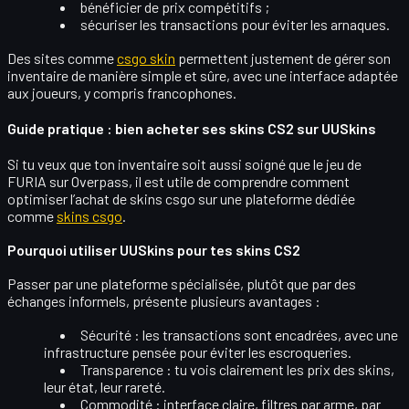
bénéficier de
prix compétitifs
;
sécuriser les transactions pour éviter les
arnaques
.
Des sites comme
csgo skin
permettent justement de gérer son
inventaire de manière
simple et sûre
, avec une interface adaptée
aux joueurs, y compris francophones.
Guide pratique : bien acheter ses skins CS2 sur UUSkins
Si tu veux que ton inventaire soit aussi soigné que le jeu de
FURIA sur Overpass, il est utile de comprendre comment
optimiser l’achat de
skins csgo
sur une plateforme dédiée
comme
skins csgo
.
Pourquoi utiliser UUSkins pour tes skins CS2
Passer par une plateforme spécialisée, plutôt que par des
échanges informels, présente plusieurs avantages :
Sécurité :
les transactions sont encadrées, avec une
infrastructure pensée pour éviter les escroqueries.
Transparence :
tu vois clairement les
prix des skins
,
leur état, leur rareté.
Commodité :
interface claire, filtres par arme, par