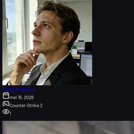
Michael Johnson
mei 15, 2026
Counter-Strike 2
1
Inleiding: Survival Knife Case Hardened & Blue Gems
Wat is een Blue Gem in CS2?