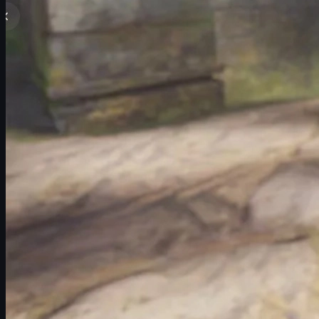
Het beste Blue Gem pattern voor de Survival Knife (pa
Alle
Blue Gem tiers
(1 t/m 4) en hun patternnummers.
In welke
CS2 cases
je de Survival Knife Case Hardened 
Hoe je achterhaalt of jouw mes een
Blue Gem
is.
Hoe
float value
uiterlijk en prijs be\u00efnvloedt.
Richtprijzen, zeldzaamheid en handige
trade-tips
.
Daarnaast leggen we uit hoe je veilig kunt handelen in
cs skins
en
c
Wat is een Blue Gem in CS2?
Een
Blue Gem
is geen aparte skin, maar een
specifiek patroon
binn
goud/geel en paars kan hebben. Bij Blue Gems ligt de focus op zov
Over het algemeen beschouwen spelers een Case Hardened-mes pa
Het grootste deel van het lemmet blauw is (vooral de
p
Gele en paarse delen nauwelijks zichtbaar zijn of enke
Het patroonnummer in lijsten van bekende
Blue Gem p
Bij de
Survival Knife Case Hardened
zijn de Blue Gem patterns onder