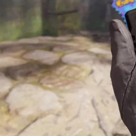
ttern
403
).
kunt vinden.
sgo skins
via externe marktplaatsen zoals
cs skins
en
csgo skins
.
en de Case Hardened-afwerking. Case Hardened gebruikt een soort "
eel mogelijk
diepblauw
op de zichtbare zijde van het lemmet.
s als echte Blue Gem wanneer:
lay side
).
l aan de rand voorkomen.
atterns
voorkomt.
verdeeld in een duidelijke
tier-ladder
. Hoe hoger de tier (en vooral 