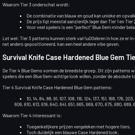
Waarom Tier 3 onderschat wordt:
De combinatie van
blauw en goud
kan unieke en opval
De prijs ligt meestal aanzienlijk lager dan Tier 1 en Tier 
Voor veel spelers is een "perfect" Blue Gem minder bel
Let wel: Tier 3 patterns kunnen
sterk vari\u00ebren
in hoe ze er in
net anders gepositioneerd, kan een heel andere vibe geven.
Survival Knife Case Hardened Blue Gem Tie
De
Tier 4 Blue Gems
vormen de breedste groep. Dit zijn patterns 
spelers die een Blue Gem-achtige look willen, zonder de absolute t
Tier 4 Survival Knife Case Hardened Blue Gem patterns:
10, 14, 84, 88, 91, 107, 108, 116, 124, 137, 151, 168, 176, 
606, 610, 613, 619, 640, 641, 651, 665, 669, 670, 675, 680, 689, 
Waarom Tier 4 interessant is:
Toegankelijkere prijzen
vergeleken met hogere tiers.
Toch duidelijk een
blauwe Case Hardened look
.