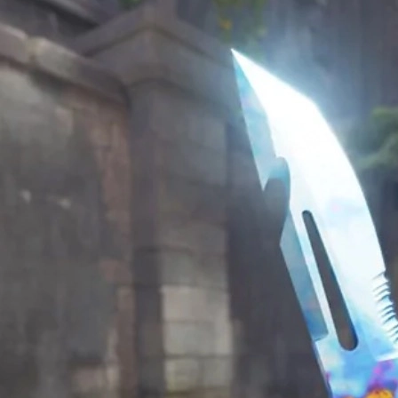
: 403
dened?
oedt
s
INS
 Blue Gems
nter-Strike 2
. De robuuste vorm, agressieve inspect-animaties en h
se Hardened
-afwerking is populair, omdat elk mes een uniek patroon
orie de kroon: de
Blue Gem
. Dit zijn patronen waarbij bijna het vo
en
Survival Knife Case Hardened Blue Gems
tot de meest gewilde skin