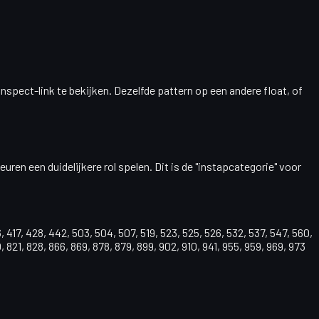
 inspect-link te bekijken. Dezelfde pattern op een andere float, of
uren een duidelijkere rol spelen. Dit is de "instapcategorie" voor
386, 417, 428, 442, 503, 504, 507, 519, 523, 525, 526, 532, 537, 547, 560,
, 821, 828, 866, 869, 878, 879, 899, 902, 910, 941, 955, 959, 969, 973