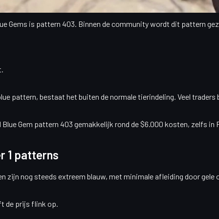
Gem pattern: 403
lue Gems is
pattern 403
. Binnen de community wordt dit pattern gez
.
blue pattern, bestaat het
buiten de normale tierindeling
. Veel trader
d Blue Gem pattern 403
gemakkelijk rond de
$6.000
kosten, zelfs in
r 1 patterns
en zijn nog steeds extreem blauw, met minimale afleiding door gele o
t de prijs flink op.