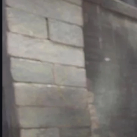
Beste Survival Knife Case Hardened Blue Gem pattern
Survival Knife Case Hardened Blue Gem Tier 1 patterns
Survival Knife Case Hardened Blue Gem Tier 2 patterns
Survival Knife Case Hardened Blue Gem Tier 3 patterns
Survival Knife Case Hardened Blue Gem Tier 4 patterns
Welke CS2 cases droppen een Survival Knife Case Har
Waarom zijn Survival Knife Blue Gems zo zeldzaam?
Hoe herken je of jouw Survival Knife een Blue Gem is?
Hoe float value Blue Gem Survival Knives be\u00efnvl
Prijzen, waarde en handel van Survival Knife Blue Gem
Blue Gems en andere skins kopen/verkopen via UUSK
Tips voor verzamelaars en investeerders
Veelgestelde vragen over Survival Knife Blue Gems
Inleiding: Survival Knife Case Hardened &
Het
Survival Knife
is een van de meest onderschatte messen in
Cou
klassieke modellen zoals de Karambit of M9 Bayonet. Vooral de
Ca
Binnen de Case Hardened-afwerkingen spant \u00e9\u00e9n categ
vlekken. Door hun schaarste en visuele aantrekkingskracht behor
In deze uitgebreide gids krijg je een compleet overzicht van: