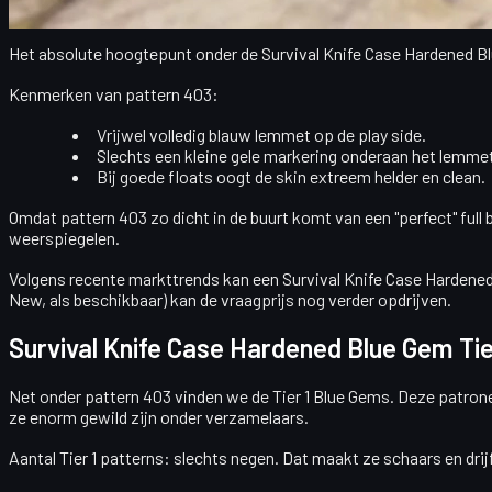
Beste Survival Knife Case Hardened Blue 
Het absolute hoogtepunt onder de Survival Knife Case Hardened B
Kenmerken van pattern 403:
Vrijwel
volledig blauw lemmet
op de play side.
Slechts een
kleine gele markering
onderaan het lemmet
Bij goede floats oogt de skin extreem helder en clean.
Omdat pattern 403 zo dicht in de buurt komt van een "perfect" full 
weerspiegelen.
Volgens recente markttrends kan een
Survival Knife Case Hardene
New, als beschikbaar) kan de vraagprijs nog verder opdrijven.
Survival Knife Case Hardened Blue Gem Tie
Net onder pattern 403 vinden we de
Tier 1 Blue Gems
. Deze patron
ze enorm gewild zijn onder verzamelaars.
Aantal Tier 1 patterns:
slechts
negen
. Dat maakt ze schaars en drijf