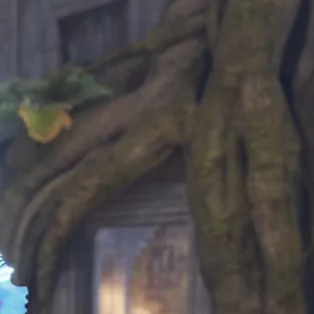
et survival-thema zorgen ervoor dat dit mes er anders uitziet dan
 heeft.
lledige lemmet diepblauw is, vaak met minimale gele of paarse
s onder verzamelaars en traders.