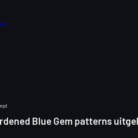
cker
legd
ardened Blue Gem patterns uitge