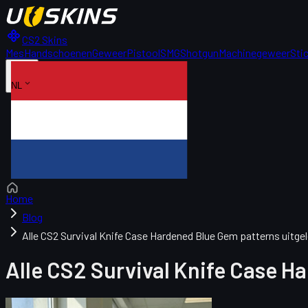
CS2 Skins
Mes
Handschoenen
Geweer
Pistool
SMG
Shotgun
Machinegeweer
Sti
NL
Home
Blog
Alle CS2 Survival Knife Case Hardened Blue Gem patterns uitge
Alle CS2 Survival Knife Case H