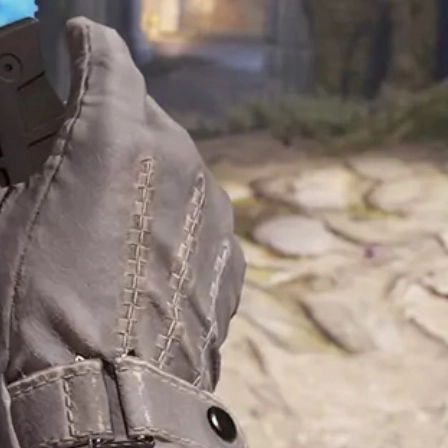
patroonplaat" waardoor elk wapen een andere verdeling van blauw,
pattern 403), hoe unieker en waardevoller het mes meestal is.