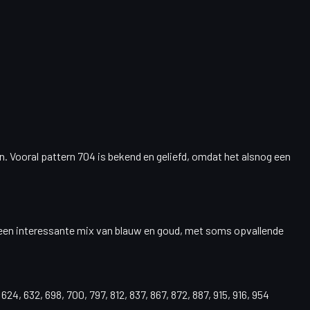
en. Vooral pattern
704
is bekend en geliefd, omdat het alsnog een
 een interessante
mix van blauw en goud
, met soms opvallende
, 624, 632, 698, 700, 797, 812, 837, 867, 872, 887, 915, 916, 954