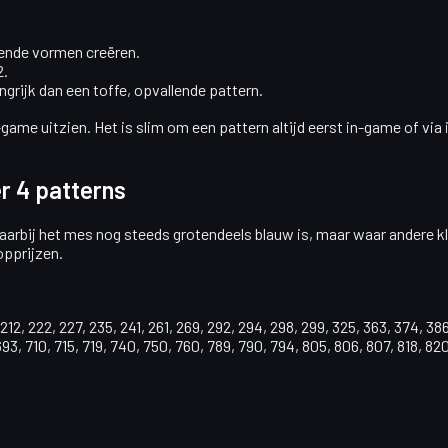
lende vormen creëren.
2.
angrijk dan een
toffe, opvallende pattern
.
-game uitzien. Het is slim om een pattern altijd eerst in-game of via
r 4 patterns
waarbij het mes nog steeds
grotendeels blauw
is, maar waar andere kle
opprijzen.
203, 212, 222, 227, 235, 241, 261, 269, 292, 294, 298, 299, 325, 363, 374, 
693, 710, 715, 719, 740, 750, 760, 789, 790, 794, 805, 806, 807, 818, 820