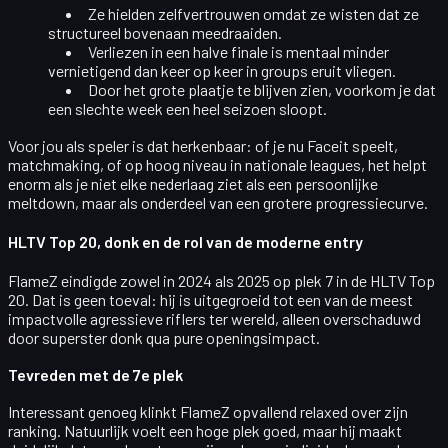
Ze hielden
zelfvertrouwen
omdat ze wisten dat ze
structureel bovenaan meedraaiden.
Verliezen in een halve finale is mentaal minder
vernietigend dan keer op keer in groups eruit vliegen.
Door het grote plaatje te blijven zien, voorkom je dat
een slechte week een heel seizoen sloopt.
Voor jou als speler is dat herkenbaar: of je nu Faceit speelt,
matchmaking, of op hoog niveau in nationale leagues, het helpt
enorm als je niet elke nederlaag ziet als een
persoonlijke
meltdown
, maar als onderdeel van een grotere progressiecurve.
HLTV Top 20, donk en de rol van de moderne entry
FlameZ eindigde zowel in 2024 als 2025 op plek
7 in de HLTV Top
20
. Dat is geen toeval: hij is uitgegroeid tot een van de meest
impactvolle
agressieve riflers
ter wereld, alleen overschaduwd
door superster donk qua pure openingsimpact.
Tevreden met de 7e plek
Interessant genoeg klinkt FlameZ opvallend relaxed over zijn
ranking. Natuurlijk voelt een hoge plek goed, maar hij maakt