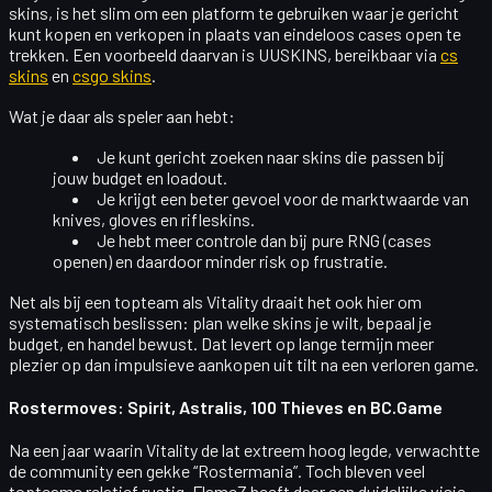
skins
, is het slim om een platform te gebruiken waar je gericht
kunt kopen en verkopen in plaats van eindeloos cases open te
trekken. Een voorbeeld daarvan is
UUSKINS
, bereikbaar via
cs
skins
en
csgo skins
.
Wat je daar als speler aan hebt:
Je kunt gericht zoeken naar skins die passen bij
jouw budget en loadout.
Je krijgt een beter gevoel voor de
marktwaarde
van
knives, gloves en rifleskins.
Je hebt meer controle dan bij pure RNG (cases
openen) en daardoor minder risk op frustratie.
Net als bij een topteam als Vitality draait het ook hier om
systematisch beslissen
: plan welke skins je wilt, bepaal je
budget, en handel bewust. Dat levert op lange termijn meer
plezier op dan impulsieve aankopen uit tilt na een verloren game.
Rostermoves: Spirit, Astralis, 100 Thieves en BC.Game
Na een jaar waarin Vitality de lat extreem hoog legde, verwachtte
de community een
gekke “Rostermania”
. Toch bleven veel
topteams relatief rustig. FlameZ heeft daar een duidelijke visie