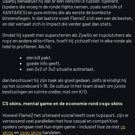
Daarbij benadrukt hij dat er een verschil is tussen “openers”
(spelers die vroeg in de ronde fights nemen, zoals xertioN of
XANTARES) en pure
entries
die als eerste de bombsite
binnenvliegen. In dat laatste voelt FlameZ zich een van de besten,
en dat vertaalt zich in
impact die verder gaat dan stats
.
Omdat hij speelt met supersterren als
ZywOo
en topclutchers als
ropz en andere elite riflers, hoeft hij zichzelf niet in elke ronde als
held te profileren. Als hij:
één kill pakt,
goede info geeft,
een 2v2 of 3v2 situatie achterlaat,
dan beschouwt hij zijn taak als
goed gedaan
, zelfs al eindigt hij
op het scoreboard 1-18. De cultuur in het team draait om
juiste
beslissingen en ruimte creëer
, niet om K/D.
CS skins, mental game en de economie rond csgo skins
Hoewel FlameZ het uiteraard vooral heeft over topsport, zijn er
verrassend veel parallellen met hoe casual en competitive
spelers omgaan met hun eigen game – inclusief hoe ze met
cs
skins
en
csgo skins
handelen.