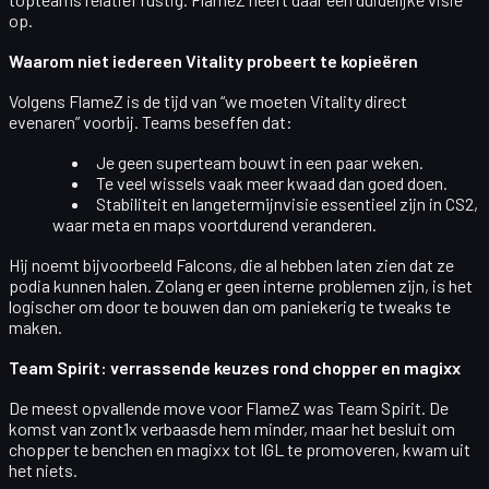
op.
Waarom niet iedereen Vitality probeert te kopieëren
Volgens FlameZ is de tijd van “we moeten Vitality direct
evenaren” voorbij. Teams beseffen dat:
Je geen superteam bouwt in een paar weken.
Te veel wissels vaak meer kwaad dan goed doen.
Stabiliteit en langetermijnvisie essentieel zijn in CS2,
waar meta en maps voortdurend veranderen.
Hij noemt bijvoorbeeld
Falcons
, die al hebben laten zien dat ze
podia kunnen halen. Zolang er geen interne problemen zijn, is het
logischer om door te bouwen dan om paniekerig te tweaks te
maken.
Team Spirit: verrassende keuzes rond chopper en magixx
De meest opvallende move voor FlameZ was
Team Spirit
. De
komst van zont1x verbaasde hem minder, maar het besluit om
chopper te benchen
en
magixx tot IGL te promoveren
, kwam uit
het niets.