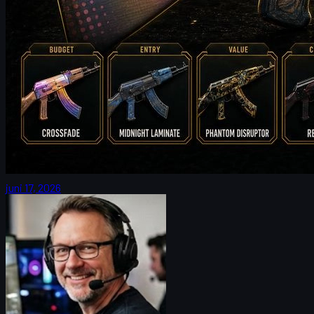
door
Michael
Johnson
Counter-Strike 2
juni 17, 2026
FalleN en FURIA: tempo-tweaks, Overpass en CS
skins
FalleN blikt vooruit op zijn laatste IEM Cologne met FURIA:
aanpassingen, Overpass, 9z en hoe CS skins fans nog dichter bij
de actie brengen.
juni 17, 2026