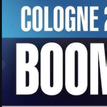
door
David William
Bekijk meer
Topranglijst