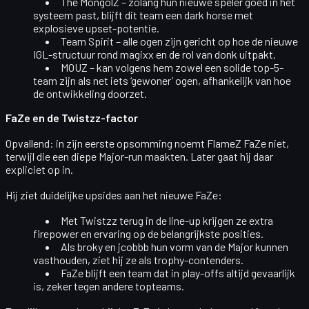
The MongolZ
– zolang hun nieuwe speler goed in het
systeem past, blijft dit team een dark horse met
explosieve upset-potentie.
Team Spirit
– alle ogen zijn gericht op hoe de nieuwe
IGL-structuur rond magixx en de rol van donk uitpakt.
MOUZ
– kan volgens hem zowel een solide top-5-
team zijn als net iets ‘gewoner’ ogen, afhankelijk van hoe
de ontwikkeling doorzet.
FaZe en de Twistzz-factor
Opvallend: in zijn eerste opsomming noemt FlameZ
FaZe
niet,
terwijl die een diepe Major-run maakten. Later gaat hij daar
expliciet op in.
Hij ziet duidelijke
upsides
aan het nieuwe FaZe:
Met
Twistzz
terug in de line-up krijgen ze extra
firepower en ervaring op de belangrijkste posities.
Als
broky
en
jcobbb
hun vorm van de Major kunnen
vasthouden, ziet hij ze als
trophy-contenders
.
FaZe blijft een team dat in play-offs altijd gevaarlijk
is, zeker tegen andere topteams.