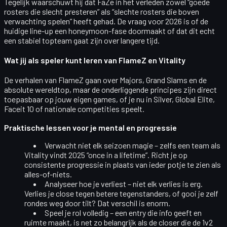
Tegelijk waarschuwt hij dat FaZe in het verleden zowel “goede
rosters die slecht presteren” als “slechte rosters die boven
verwachting spelen” heeft gehad. De vraag voor 2026 is of de
huidige line-up een
honeymoon-fase
doormaakt of dat dit echt
een stabiel topteam gaat zijn over langere tijd.
Wat jij als speler kunt leren van FlameZ en Vitality
De verhalen van FlameZ gaan over Majors, Grand Slams en de
absolute wereldtop, maar de onderliggende principes zijn direct
toepasbaar op jouw eigen games, of je nu in Silver, Global Elite,
Faceit 10 of nationale competities speelt.
Praktische lessen voor je mental en progressie
Verwacht niet elk seizoen magie
– zelfs een team als
Vitality vindt 2025 “once in a lifetime”. Richt je op
consistente progressie in plaats van ieder potje te zien als
alles-of-niets.
Analyseer hoe je verliest
– niet elk verlies is erg.
Verlies je close tegen betere tegenstanders, of gooi je zelf
rondes weg door tilt? Dat verschil is enorm.
Speel je rol volledig
– een entry die info geeft en
ruimte maakt, is net zo belangrijk als de closer die de 1v2