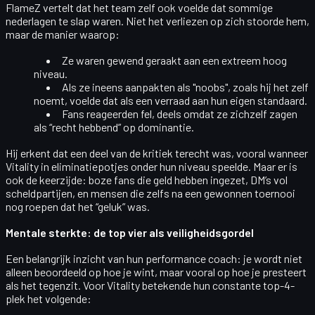
FlameZ vertelt dat het team zelf ook voelde dat sommige
nederlagen
te slap
waren. Niet het verliezen op zich stoorde hem,
maar
de manier waarop
:
Ze waren gewend geraakt aan een extreem hoog
niveau.
Als ze ineens aanpakten als "noobs", zoals hij het zelf
noemt, voelde dat als een verraad aan hun eigen standaard.
Fans reageerden fel, deels omdat ze zichzelf zagen
als “recht hebbend” op dominantie.
Hij erkent dat een deel van de kritiek
terecht
was, vooral wanneer
Vitality in eliminatiepotjes onder hun niveau speelde. Maar er is
ook de keerzijde: boze fans die geld hebben ingezet, DM’s vol
scheldpartijen, en mensen die zelfs na een gewonnen toernooi
nog roepen dat het “geluk” was.
Mentale sterkte: de top vier als veiligheidsgordel
Een belangrijk inzicht van hun performance coach: je wordt niet
alleen beoordeeld op hoe je wint, maar vooral op hoe je presteert
als het
tegenzit
. Voor Vitality betekende hun constante top-4-
plek het volgende: