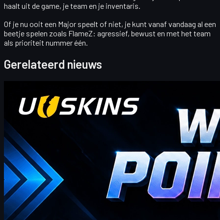
haalt uit de game, je team en je inventaris.
Of je nu ooit een Major speelt of niet, je kunt vanaf vandaag al een
beetje spelen zoals FlameZ:
agressief, bewust en met het team
als prioriteit nummer één
.
Gerelateerd nieuws
Counter-Strike 2
april 20, 2026
Hallo CS2-handelaars! Welkom bij onze wekelijkse
bonusblog!
hier vindt u de nieuwste en meest uitgebreide UUSKINS
Cadeaupuntcodes voor deze week. We updaten deze pagina
wekelijks om u extra Cadeaupunten te bieden. Zolang uw
bestelling aan het bijbehorende bedrag voldoet, kunt u de
onderstaande codes gebruiken om punten in te wisselen en ze te
ruilen voor uw favoriete CS2-skins in de winkel!
april 20, 2026