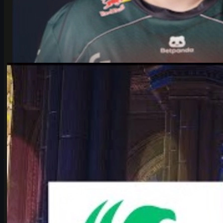
door
Michael
Johnson
Counter-Strike 2
juni 17, 2026
Falcons vs Vitality: ultieme IEM Cologne Major 2026
clash
Waarom Falcons vs Vitality de spannendste IEM Cologne Major
2026 kwartfinale is. Analyse, map pool, karrigan vs ropz en wat
het betekent voor CS2.
juni 17, 2026