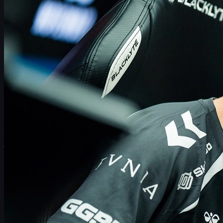
Kritiek van fans en omgaan met prestatiedruk
HLTV Top 20, donk en de rol van de moderne entry
CS skins, mental game en de economie rond csgo
skins
Rostermoves: Spirit, Astralis, 100 Thieves en
BC.Game
Vitality’s doelen voor 2026 en de uitdaging om
bovenaan te blijven
Wie daagt Vitality uit in 2026?
Wat jij als speler kunt leren van FlameZ en Vitality
FlameZ en Vitality: waarom 2025 een historisch jaar was
2025 gaat de boeken in als een van de meest dominante jaren
ooit voor
Team Vitality
in Counter-Strike 2. Twee Major-titels
(BLAST Austin en StarLadder Boedapest), een afgeronde ESL
Grand Slam en in totaal negen trofeeën: dat is het soort seizoen
waar normaal alleen over gefantaseerd wordt.
Een van de drijvende krachten achter dat succes is
Shahar
“flameZ” Shushan
. De Israëlische rifler heeft zich in korte tijd
opgewerkt van veelbelovend talent tot vaste waarde in de
absolute wereldtop. Dat zie je terug in zijn
tweede
opeenvolgende 7e plek in de HLTV Top 20
, maar misschien nog