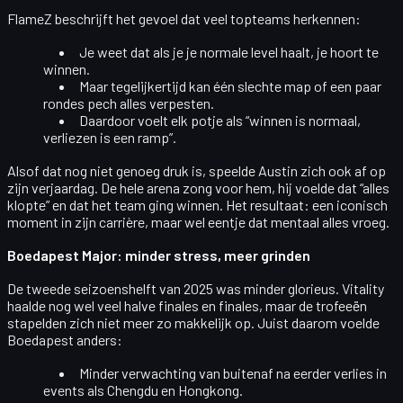
FlameZ beschrijft het gevoel dat veel topteams herkennen:
Je weet dat als je je normale level haalt, je hoort te
winnen.
Maar tegelijkertijd kan
één slechte map
of een paar
rondes pech alles verpesten.
Daardoor voelt elk potje als “winnen is normaal,
verliezen is een ramp”.
Alsof dat nog niet genoeg druk is, speelde Austin zich ook af op
zijn
verjaardag
. De hele arena zong voor hem, hij voelde dat “alles
klopte” en dat het team ging winnen. Het resultaat: een iconisch
moment in zijn carrière, maar wel eentje dat mentaal alles vroeg.
Boedapest Major: minder stress, meer grinden
De tweede seizoenshelft van 2025 was minder glorieus. Vitality
haalde nog wel veel halve finales en finales, maar de trofeeën
stapelden zich niet meer zo makkelijk op. Juist daarom voelde
Boedapest
anders:
Minder verwachting van buitenaf na eerder verlies in
events als Chengdu en Hongkong.