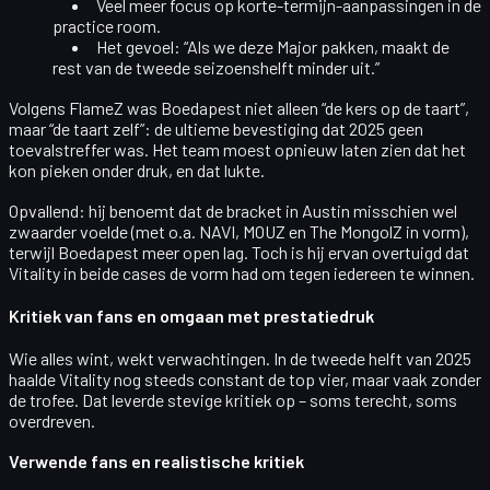
Veel meer focus op
korte-termijn-aanpassingen
in de
practice room.
Het gevoel: “Als we deze Major pakken, maakt de
rest van de tweede seizoenshelft minder uit.”
Volgens FlameZ was Boedapest niet alleen “de kers op de taart”,
maar “de taart zelf”: de ultieme bevestiging dat 2025 geen
toevalstreffer was. Het team moest opnieuw laten zien dat het
kon pieken onder druk, en dat lukte.
Opvallend: hij benoemt dat de bracket in Austin misschien wel
zwaarder voelde (met o.a. NAVI, MOUZ en The MongolZ in vorm),
terwijl Boedapest meer open lag. Toch is hij ervan overtuigd dat
Vitality in beide cases
de vorm had om tegen iedereen te winnen
.
Kritiek van fans en omgaan met prestatiedruk
Wie alles wint, wekt verwachtingen. In de tweede helft van 2025
haalde Vitality nog steeds constant de top vier, maar vaak zonder
de trofee. Dat leverde stevige kritiek op – soms terecht, soms
overdreven.
Verwende fans en realistische kritiek