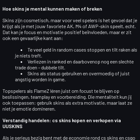
Hoe skins je mental kunnen maken of breken
Skins zijn cosmetisch, maar voor veel spelers is het gevoel dat je
krijgt als je met jouw favoriete AK, M4 of AWP-skin speelt, echt.
Dat kan je focus en motivatie positief beïnvloeden, maar er zit
ook een
gevaarlijke kant
aan:
Te veel geld in random cases stoppen en tilt raken als
je niets treft.
Verliezen in ranked en daarbovenop nog een slechte
trade doen – dubbele tilt.
Skins als status gebruiken en overmoedig of juist
angstig worden in game.
Topspelers als FlameZ léren juist om focust te blijven op
beslissingen, teamplay en voorbereiding
. Die mentaliteit kun jij
ook toepassen: gebruik skins als extra motivatie, maar laat ze
niet je emotie domineren.
Verstandig handelen: cs skins kopen en verkopen via
UUSKINS
Als je serieus bezig bent met de economie rond
cs skins
en
csgo