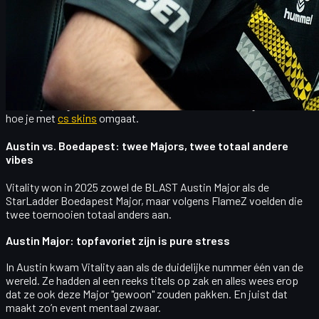
sterker in de manier waarop hij over zijn rol en zijn team praat.
In dit artikel zetten we zijn belangrijkste inzichten op een rij: hoe
het voelt om twee Majors in één jaar te winnen, waarom aan de
top blijven nog moeilijker is dan er komen, hoe hij omgaat met
kritiek, en wat hij vindt van de grootste rosterveranderingen
richting 2026. Onderweg leggen we ook een link naar de
CS2-
ervaring van gewone spelers
: mindset, voorbereiding en zelfs
hoe je met
cs skins
omgaat.
Austin vs. Boedapest: twee Majors, twee totaal andere
vibes
Vitality won in 2025 zowel de
BLAST Austin Major
als de
StarLadder Boedapest Major
, maar volgens FlameZ voelden die
twee toernooien totaal anders aan.
Austin Major: topfavoriet zijn is pure stress
In Austin kwam Vitality aan als
de duidelijke nummer één van de
wereld
. Ze hadden al een reeks titels op zak en alles wees erop
dat ze ook deze Major "gewoon" zouden pakken. En juist dat
maakt zo’n event mentaal zwaar.