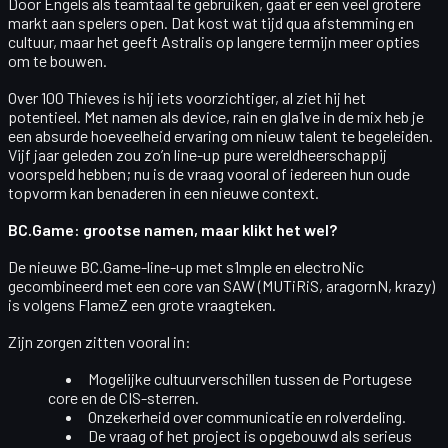
Door Engels als teamtaal te gebruiken, gaat er een veel grotere
markt aan spelers open. Dat kost wat tijd qua afstemming en
cultuur, maar het geeft Astralis op langere termijn
meer opties
om te bouwen
.
Over
100 Thieves
is hij iets voorzichtiger, al ziet hij het
potentieel. Met namen als
device, rain en gla1ve
in de mix heb je
een absurde hoeveelheid ervaring om nieuw talent te begeleiden.
Vijf jaar geleden zou zo’n line-up pure wereldheerschappij
voorspeld hebben; nu is de vraag vooral of iedereen hun oude
topvorm kan benaderen in een nieuwe context.
BC.Game: grootse namen, maar klikt het wel?
De nieuwe
BC.Game
-line-up met
s1mple
en
electroNic
gecombineerd met een core van
SAW
(MUTiRiS, aragornN, krazy)
is volgens FlameZ een grote vraagteken.
Zijn zorgen zitten vooral in:
Mogelijke
cultuurverschillen
tussen de Portugese
core en de CIS-sterren.
Onzekerheid over communicatie en rolverdeling.
De vraag of het project is opgebouwd als
serieus