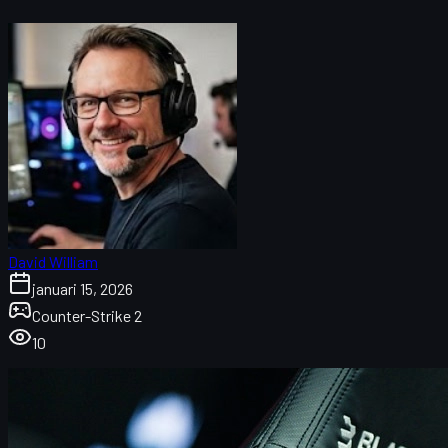
David William
januari 15, 2026
Counter-Strike 2
10
FlameZ en Vitality: waarom 2025 een historisch jaar
was
Austin vs. Boedapest: twee Majors, twee totaal
andere vibes