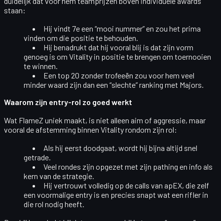
duidelijk dat voor hem
teamprijzen boven individuele awards
staan:
Hij vindt 7e een “mooi nummer” en zou het prima
vinden om die positie te behouden.
Hij benadrukt dat hij vooral blij is dat zijn vorm
genoeg is om Vitality in positie te brengen om
toernooien
te winnen
.
Een top 20 zonder trofeeën zou voor hem veel
minder waard zijn dan een “slechte” ranking met Majors.
Waarom zijn entry-rol zo goed werkt
Wat FlameZ uniek maakt, is niet alleen aim of aggressie, maar
vooral de
afstemming binnen Vitality
rondom zijn rol:
Als hij eerst doodgaat, wordt hij bijna altijd
snel
getrade
.
Veel rondes zijn opgezet met zijn
pathing en info
als
kern van de strategie.
Hij vertrouwt volledig op de calls van apEX, die zelf
een voormalige entry is en precies snapt wat een rifler in
die rol nodig heeft.