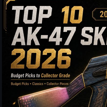
Top 10 AK-47-skins die het waard zijn om te kopen in
2026: van budgetvriendelijke keuzes tot
aanbevelingen voor verzamelaars
Ontdek de top 10 AK-47-skins die het waard zijn om te kopen in
2026, van betaalbare opties tot hoogwaardige keuzes voor
verzamelaars. Deze gids vergelijkt stijl, prijsklasse, slijtage,
marktwaarde en aankooptips om CS2-spelers te helpen de beste
AK-47-skin voor hun inventaris te kiezen.
mei 20, 2026