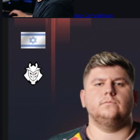
door
David William
Counter-Strike 2
juni 17, 2026
HeavyGod over stacked Cologne Major-bracket in
CS2 skins meta
HeavyGod over G2, de zware IEM Cologne Major-bracket en hoe
vertrouwen, routine en mental game het verschil maken op weg
naar de trofee.
juni 17, 2026