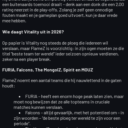
een buitenaards toernooi draait
– denk aan een donk die een 2.00
rating neerzet in de play-offs. Zolang je zelf geen onnodige
fouten maakt en je gameplan goed uitvoert, kun je daar vrede
mee hebben.
Wie daagt Vitality uit in 2026?
Op papier is Vitality nog steeds de ploeg die iedereen wil
verslaan, maar FlameZ is voorzichtig: in zijn ogen moeten ze die
titel “beste team ter wereld”
ieder seizoen opnieuw verdienen,
zeker na een player break.
FURIA, Falcons, The MongolZ, Spirit en MOUZ
FlameZ noemt een aantal teams die hij nauwlettend in de gaten
houdt:
FURIA
– heeft een enorm hoge peak laten zien, maar
moet nog bewijzen dat ze
alle topteams
in cruciale
matches kunnen verslaan.
Falcons
– altijd gevaarlijk, met het potentieel om – in
zijn woorden – “de beste ploeg ter wereld te zijn voor een
periode”.