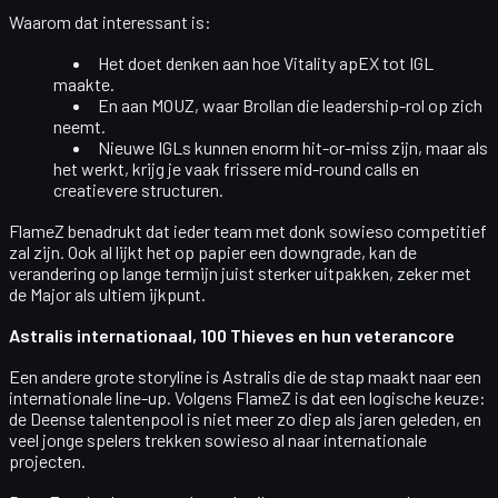
Waarom dat interessant is:
Het doet denken aan hoe Vitality apEX tot IGL
maakte.
En aan MOUZ, waar Brollan die leadership-rol op zich
neemt.
Nieuwe IGLs kunnen enorm hit-or-miss zijn, maar als
het werkt, krijg je vaak
frissere mid-round calls
en
creatievere structuren.
FlameZ benadrukt dat ieder team met
donk
sowieso competitief
zal zijn. Ook al lijkt het op papier een downgrade, kan de
verandering op lange termijn juist sterker uitpakken, zeker met
de Major als ultiem ijkpunt.
Astralis internationaal, 100 Thieves en hun veterancore
Een andere grote storyline is
Astralis
die de stap maakt naar een
internationale line-up. Volgens FlameZ is dat een logische keuze:
de Deense talentenpool is niet meer zo diep als jaren geleden, en
veel jonge spelers trekken sowieso al naar internationale
projecten.