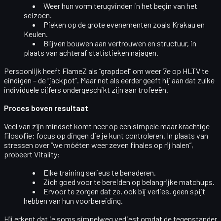
Weer hun vorm terugvinden in het begin van het
seizoen.
Pieken op de grote evenementen zoals
Krakau en
Keulen
.
Blijven bouwen aan vertrouwen en structuur, in
plaats van achteraf statistieken najagen.
Persoonlijk heeft FlameZ als “grapdoel” om
weer 7e op HLTV
te
eindigen – de “jackpot”. Maar net als eerder geeft hij aan dat zulke
individuele cijfers ondergeschikt zijn aan trofeeën.
Proces boven resultaat
Veel van zijn mindset komt neer op een simpele maar krachtige
filosofie:
focus op dingen die je kunt controleren
. In plaats van
stressen over “we móéten weer zeven finales op rij halen”,
probeert Vitality:
Elke training serieus te benaderen.
Zich goed voor te bereiden op belangrijke matchups.
Ervoor te zorgen dat ze, ook bij verlies, geen spijt
hebben van hun voorbereiding.
Hij erkent dat je soms simpelweg verliest omdat de tegenstander