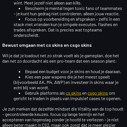
wint. Meet jezelf niet alleen aan kills.
Bescherm je mental tegen toxic fans of teammates
– je kunt hun gedrag niet controleren, alleen jouw reactie.
Focus op voorbereiding en afspraken
– zelfs in een
stack met vrienden kun je simpele executes, flashes en
trades afspreken. Dat is precies wat topteams
onderscheidt.
Bewust omgaan met cs skins en csgo skins
Wil je dat je loadout net zo strak voelt als je gameplan, doe het
dan net zo doordacht als een pro-team dat een season plant:
Bepaal een
budget
voor je skins en houd je daaraan.
Kies een paar wapens die je het meest speelt
(bijvoorbeeld AK, M4, AWP) en investeer in skins waar je
echt blij van wordt.
Gebruik platforms als
cs skins
en
csgo skins
om
gericht te traden in plaats van impulsief cases te openen.
Je zult merken dat dezelfde mindset die Vitality aan de top houdt
– gecontroleerde keuzes, focus op lange termijn en het
accepteren van tegenslag zonder je hoofd te verliezen – je niet
alleen beter maakt in CS2, maar ook zorgt dat je meer plezier