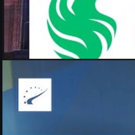
door
Michael
Johnson
Counter-Strike 2
juni 17, 2026
Boombl4 over zijn toekomst in Counter-Strike en CS
skins
Boombl4 praat open over zijn terugkeer naar Tier 1, de IEM
Cologne Major 2026, zijn toekomst in Counter-Strike en hoe
jonge spelers met druk omgaan.
juni 17, 2026