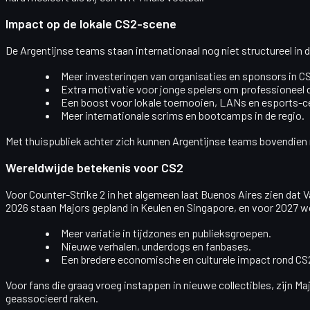
Impact op de lokale CS2-scene
De Argentijnse teams staan internationaal nog niet structureel in 
Meer investeringen van organisaties en sponsors in 
Extra motivatie voor jonge spelers om professioneel d
Een boost voor lokale toernooien, LANs en esports-c
Meer internationale scrims en bootcamps in de regio.
Met thuispubliek achter zich kunnen Argentijnse teams bovendien r
Wereldwijde betekenis voor CS2
Voor Counter-Strike 2 in het algemeen laat Buenos Aires zien dat 
2026 staan Majors gepland in
Keulen
en
Singapore
, en voor 2027 
Meer variatie in tijdzones en publieksgroepen.
Nieuwe verhalen, underdogs en fanbases.
Een bredere economische en culturele impact rond CS
Voor fans die graag vroeg instappen in nieuwe collectibles, zijn 
geassocieerd raken.