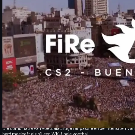
CS2 skins en voorbereiding op de Major
Toekomst van CS2 Majors in Zuid-Amerika
CS2 Major Buenos Aires 2027: overzicht
De eerste helft van 2027 krijgt een spectaculair slot: de
CS2 FiRe 
het eerst in de geschiedenis vindt zo'n event plaats in Argentinië
Buenos Aires sluit met deze Major de eerste seizoenshelft van 202
podium te laten zien. Eerder was er slechts één Major op het contine
Voor fans, spelers én skinverzamelaars is dit een ideaal moment o
belangstelling komen te staan.
Eerste Major in Argentinië en betekenis vo
Dat de Major in Buenos Aires wordt georganiseerd, is voor Argentin
er razendsnel. De uitspraak van FiReLEAGUE zegt eigenlijk alles:
"In het land van Messi en Maradona is de passie voor Counter-Strik
Die combinatie van voetbalachtige fanpassie en de intensiteit van C
hard meeleeft als bij een WK-finale voetbal.