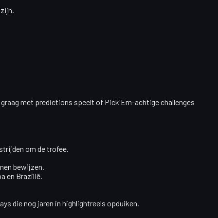
zijn.
 graag met predictions speelt of Pick'Em-achtige challenges
strijden om de trofee.
nnen bewijzen.
 en Brazilië.
ys die nog jaren in highlightreels opduiken.