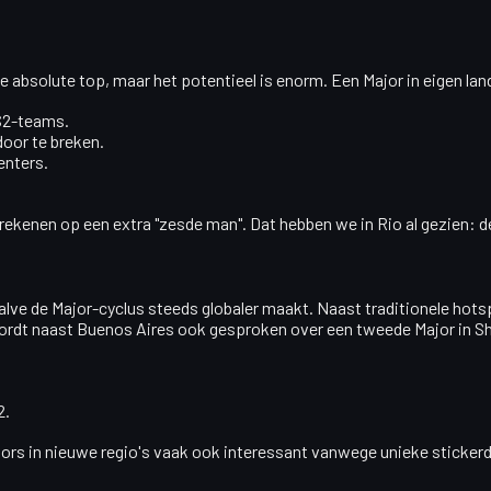
de absolute top, maar het potentieel is enorm. Een Major in eigen la
CS2-teams.
oor te breken.
enters.
ekenen op een extra "zesde man". Dat hebben we in Rio al gezien: d
Valve de Major-cyclus steeds globaler maakt. Naast traditionele hot
wordt naast Buenos Aires ook gesproken over een tweede Major in
S
2.
Majors in nieuwe regio's vaak ook interessant vanwege unieke sticker