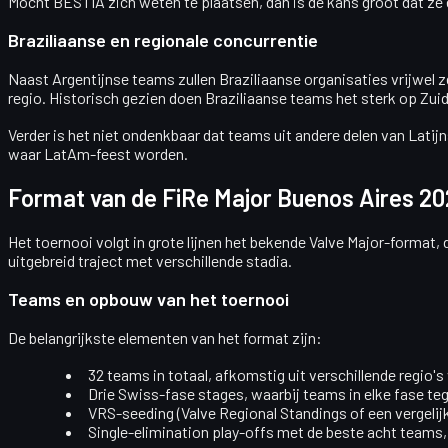
Mocht BESTIA zich weten te plaatsen, dan is de kans groot dat ze 
Braziliaanse en regionale concurrentie
Naast Argentijnse teams zullen Braziliaanse organisaties vrijwe
regio. Historisch gezien doen Braziliaanse teams het sterk op Zu
Verder is het niet ondenkbaar dat teams uit andere delen van Latij
waar LatAm-feest worden.
Format van de FiRe Major Buenos Aires 20
Het toernooi volgt in grote lijnen het bekende Valve Major-format,
uitgebreid traject met verschillende stadia.
Teams en opbouw van het toernooi
De belangrijkste elementen van het format zijn:
32 teams
in totaal, afkomstig uit verschillende regio'
Drie Swiss-fase stages
, waarbij teams in elke fase t
VRS-seeding
(Valve Regional Standings of een vergelij
Single-elimination play-offs
met de beste acht teams, 