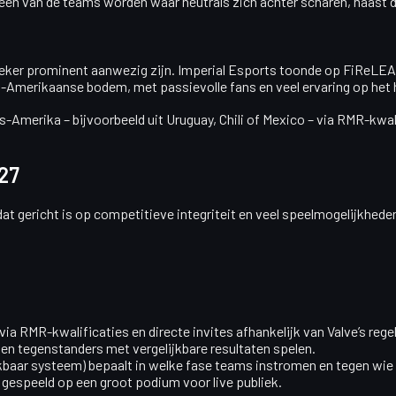
een van de teams worden waar neutrals zich achter scharen, naast de 
l zeker prominent aanwezig zijn. Imperial Esports toonde op FiReL
id-Amerikaanse bodem, met passievolle fans en veel ervaring op het
ns-Amerika – bijvoorbeeld uit Uruguay, Chili of Mexico – via RMR-kwa
27
 dat gericht is op competitieve integriteit en veel speelmogelijkhe
s via RMR-kwalificaties en directe invites afhankelijk van Valve’s re
egen tegenstanders met vergelijkbare resultaten spelen.
kbaar systeem) bepaalt in welke fase teams instromen en tegen wie z
gespeeld op een groot podium voor live publiek.