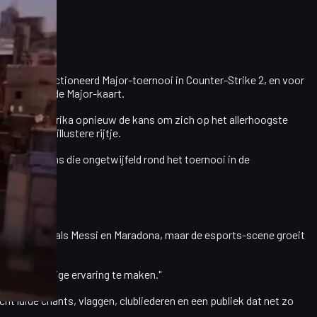
 Valve gesanctioneerd Major-toernooi in
Counter-Strike 2
, en voor
 locatie op de Major-kaart.
ijgt Zuid-Amerika opnieuw de kans om zich op het allerhoogste
nu in dat illustere rijtje.
s en CS2 skins
die ongetwijfeld rond het toernooi in de
etballegendes als Messi en Maradona, maar de esports-scene groeit
r een geweldige ervaring te maken."
ht luide chants, vlaggen, clubliederen en een publiek dat net zo