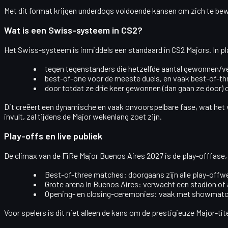
Met dit format krijgen underdogs voldoende kansen om zich te bewij
Wat is een Swiss-systeem in CS2?
Het
Swiss-systeem
is inmiddels een standaard in CS2 Majors. In 
tegen tegenstanders die hetzelfde aantal gewonnen/v
best-of-one voor de meeste duels, en vaak best-of-thre
door totdat ze
drie keer gewonnen
(dan gaan ze door) 
Dit creëert een dynamische en vaak onvoorspelbare fase, wat het 
invult, zal tijdens de Major wekenlang zoet zijn.
Play-offs en live publiek
De climax van de FiRe Major Buenos Aires 2027 is de play-offfase
Best-of-three matches:
doorgaans zijn alle play-off
Grote arena in Buenos Aires:
verwacht een stadion of a
Opening- en closing-ceremonies:
vaak met showmatche
Voor spelers is dit niet alleen de kans om de prestigieuze Major-ti