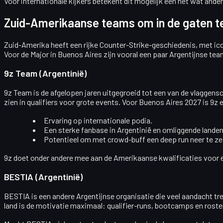
Voor internationale kijkers betekent dit mogelijk een net wat ander
Zuid-Amerikaanse teams om in de gaten t
Zuid-Amerika heeft een rijke Counter-Strike-geschiedenis, met ic
Voor de Major in Buenos Aires zijn vooral een paar Argentijnse tea
9z Team (Argentinië)
9z Team
is de afgelopen jaren uitgegroeid tot een van de vlaggen
zien in qualifiers voor grote events. Voor Buenos Aires 2027 is 9z 
Ervaring op internationale podia.
Een sterke fanbase in Argentinië en omliggende landen
Potentieel om met crowd-buff een deep run neer te ze
9z doet onder andere mee aan de Amerikaanse kwalificaties voor e
BESTIA (Argentinië)
BESTIA
is een andere Argentijnse organisatie die veel aandacht t
land is de motivatie maximaal: qualifier-runs, bootcamps en roste