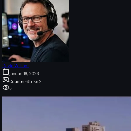
David William
januari 19, 2026
Counter-Strike 2
2
CS2 Major Buenos Aires 2027: overzicht
Eerste Major in Argentinië en betekenis voor CS2
FiReLEAGUE als toernooiorganisator
Zuid-Amerikaanse teams om in de gaten te houden
Format van de FiRe Major Buenos Aires 2027
Schema en locatie van de Major