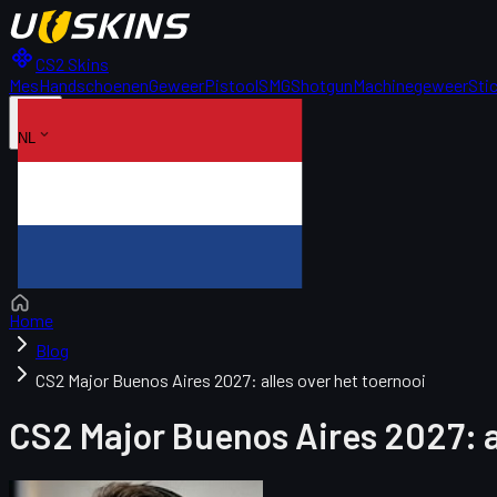
CS2 Skins
Mes
Handschoenen
Geweer
Pistool
SMG
Shotgun
Machinegeweer
Sti
NL
Home
Blog
CS2 Major Buenos Aires 2027: alles over het toernooi
CS2 Major Buenos Aires 2027: al