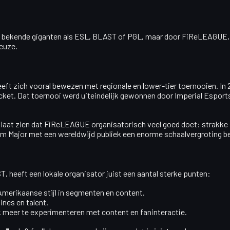
 de bekende giganten als ESL, BLAST of PGL, maar door
FiReLEAGUE
keuze.
eft zich vooral bewezen met regionale en lower-tier toernooien. In
cket. Dat toernooi werd uiteindelijk gewonnen door Imperial Esports u
n, laat zien dat FiReLEAGUE organisatorisch veel goed doet: strakk
am Major
met een wereldwijd publiek een enorme schaalvergroting b
 heeft een lokale organisator juist een aantal sterke punten:
Amerikaanse stijl in segmenten en content.
ines en talent.
k meer te experimenteren met content en faninteractie.