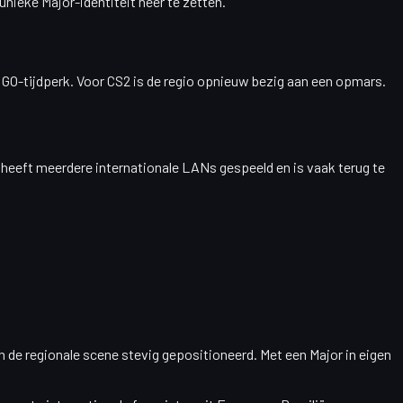
unieke Major-identiteit neer te zetten.
:GO-tijdperk. Voor CS2 is de regio opnieuw bezig aan een opmars.
 heeft meerdere internationale LANs gespeeld en is vaak terug te
 de regionale scene stevig gepositioneerd. Met een Major in eigen