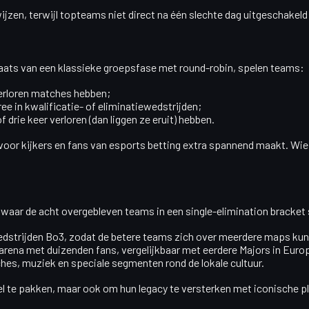
zen, terwijl topteams niet direct na één slechte dag uitgeschakeld 
plaats van een klassieke groepsfase met round-robin, spelen teams:
erloren matches hebben;
e in kwalificatie- of eliminatiewedstrijden;
of
drie keer verloren
(dan liggen ze eruit) hebben.
voor kijkers en fans van esports betting extra spannend maakt. Wie
, waar de acht overgebleven teams in een
single-elimination bracket
wedstrijden Bo3, zodat de betere teams zich over meerdere maps ku
rena met duizenden fans, vergelijkbaar met eerdere Majors in Europa
s, muziek en speciale segmenten rond de lokale cultuur.
tel te pakken, maar ook om hun legacy te versterken met iconische pla