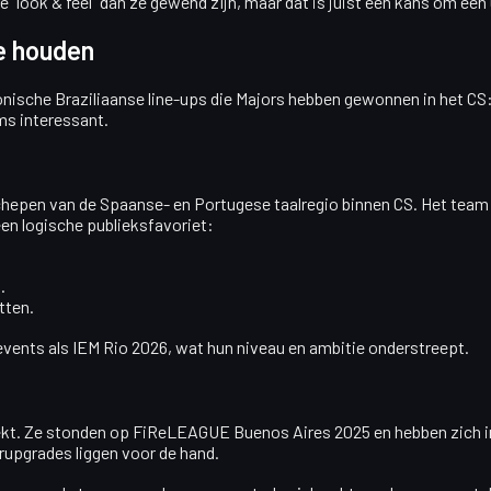
e "look & feel" dan ze gewend zijn, maar dat is juist een kans om een 
e houden
onische Braziliaanse line-ups die Majors hebben gewonnen in het CS
ms interessant.
schepen van de Spaanse- en Portugese taalregio binnen CS. Het team
een logische publieksfavoriet:
.
tten.
vents als IEM Rio 2026, wat hun niveau en ambitie onderstreept.
rekt. Ze stonden op FiReLEAGUE Buenos Aires 2025 en hebben zich in
rupgrades liggen voor de hand.