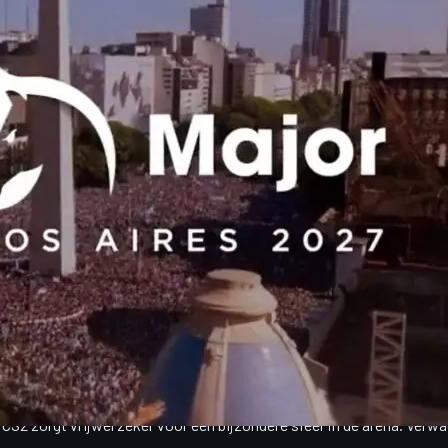
Major Buenos Aires 2027
komt eraan. Het gaat om een officieel door
. Voor de wereldwijde CS2-community betekent dit een nieuwe, unieke
7 af. De regio ademt al jaren esports en Counter-Strike, maar nu kr
nt: de IEM Rio Major 2022 in Brazilië. De Argentijnse hoofdstad stapt 
m vooruit te plannen: van tickets en streams tot
inventaris, sticker
or CS2
ië een mijlpaal. Het land is vooral bekend als de thuisbasis van vo
e net zo sterk als voor voetbal. We gaan alles geven om van dit Majo
S2 zorgt vrijwel zeker voor een bijzondere sfeer in de arena. Verwac