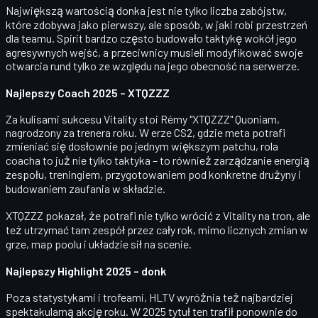
Największą wartością donka jest nie tylko liczba zabójstw,
które zdobywa jako pierwszy, ale
sposób, w jaki robi przestrzeń
dla teamu. Spirit bardzo często budowało taktykę wokół jego
agresywnych wejść, a przeciwnicy musieli modyfikować swoje
otwarcia rund tylko ze względu na jego obecność na serwerze.
Najlepszy Coach 2025 – XTQZZZ
Za kulisami sukcesu Vitality stoi
Rémy "XTQZZZ" Quoniam
,
nagrodzony za
trenera roku
. W erze CS2, gdzie meta potrafi
zmieniać się dosłownie po jednym większym patchu, rola
coacha to już nie tylko taktyka – to również zarządzanie energią
zespołu, treningiem, przygotowaniem pod konkretne drużyny i
budowaniem zaufania w składzie.
XTQZZZ pokazał, że potrafi nie tylko wrócić z Vitality na tron, ale
też utrzymać tam zespół przez cały rok, mimo licznych zmian w
grze, map poolu i układzie sił na scenie.
Najlepszy Highlight 2025 – donk
Poza statystykami i trofeami, HLTV wyróżnia też
najbardziej
spektakularną akcję roku
. W 2025 tytuł ten trafił ponownie do