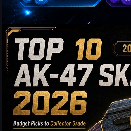
przez
William Miller
Counter-Strike 2
maja 20, 2026
Top 10 skinów AK-47 wartych zakupu w 2026 roku:
od wyborów budżetowych po rekomendacje
kolekcjonerskie
Odkryj 10 najlepszych skinów AK-47 wartych zakupu w 2026 roku
– od przystępnych cenowo wyborów po ekskluzywne
propozycje dla kolekcjonerów. Ten przewodnik porównuje styl,
przedział cenowy, zużycie, wartość rynkową i wskazówki
dotyczące zakupu, aby pomóc graczom CS2 wybrać najlepszy
skin AK-47 do swojego ekwipunku.
maja 20, 2026