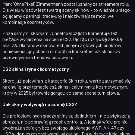
Mark "OhnePixel" Zimmermann
został uznany za
streamera roku
.
Dla wielu widzów jest twarzą sceny skinów – to właśnie u niego
oglądamy openingi, trade-upy i najdziwniejsze możliwe
kombinacje kosmetyków.
Poza samymi skórkami, OhnePixel często komentuje też
bieżące wydarzenia na scenie CS2, łącząc rozrywkę z lekką
analizą. Dla fanów skinów jest jednym z głównych punktów
odniesienia, gdy chodzi o
modę na konkretne cs2 skins
czy
przewidywania trendów cenowych.
CS2 skins i rynek kosmetyczny
Skoro już pojawiła się kategoria
Skin roku
, warto zatrzymać się
na chwilę przy temacie
cs2 skins
i całym rynku kosmetycznym,
który w 2025 był równie gorący, co sama scena turniejowa.
Jak skiny wpływają na scenę CS2?
Dla profesjonalnych graczy skiny są dodatkiem – nie zwiększają
obrażeń, nie poprawiają recoil controlla. A jednak wielu pro nie
wyobraża sobie gry bez swojego ulubionego AWP, AK-47 czy
USP w dopieszczonej wersji wizualnej. Dla widzów z kolei skiny