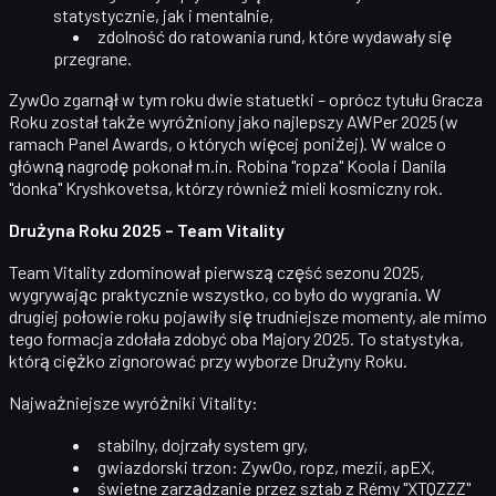
statystycznie, jak i mentalnie,
zdolność do ratowania rund, które wydawały się
przegrane.
ZywOo zgarnął w tym roku
dwie statuetki
– oprócz tytułu Gracza
Roku został także wyróżniony jako najlepszy
AWPer 2025
(w
ramach Panel Awards, o których więcej poniżej). W walce o
główną nagrodę pokonał m.in.
Robina "ropza" Koola
i
Danila
"donka" Kryshkovetsa
, którzy również mieli kosmiczny rok.
Drużyna Roku 2025 – Team Vitality
Team Vitality
zdominował pierwszą część sezonu 2025,
wygrywając praktycznie wszystko, co było do wygrania. W
drugiej połowie roku pojawiły się trudniejsze momenty, ale mimo
tego formacja zdołała zdobyć
oba Majory 2025
. To statystyka,
którą ciężko zignorować przy wyborze Drużyny Roku.
Najważniejsze wyróżniki Vitality:
stabilny, dojrzały system gry,
gwiazdorski trzon: ZywOo, ropz, mezii, apEX,
świetne zarządzanie przez sztab z
Rémy "XTQZZZ"