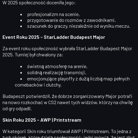
W 2025 społeczność doceniła jego:
profesjonalizm na scenie,
przygotowanie do rozmów z zawodnikami,
szacunek do graczy, niezależnie od wyniku meczu.
Event Roku 2025 – StarLadder Budapest Major
Za
event roku
społeczność wybrała
StarLadder Budapest Major
2025
. Turniej był chwalony za:
świetną atmosferę na arenie,
solidną realizację transmisji,
emocjonujące playoffy z dużą liczbą map pełnych
comebacków i clutchy.
Budapeszt potwierdził, że dobrze zorganizowany Major potrafi
na nowo rozkochać w CS2 nawet tych widzów, którzy na chwilę
od gry odpadli.
Skin Roku 2025 – AWP | Printstream
W kategorii
Skin roku
triumfował
AWP | Printstream
. To jedna z
tych skórek, które dzielą społeczność: jedni mówią, że jest zbyt