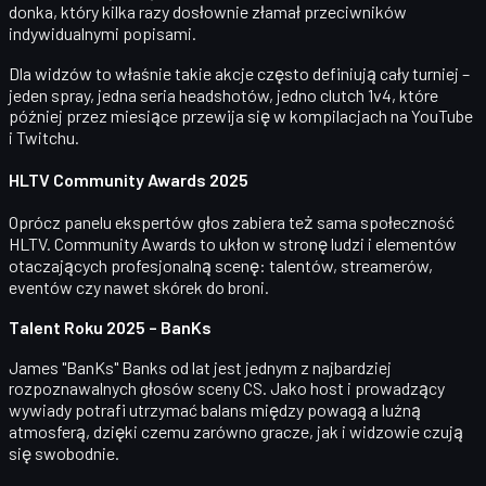
donka
, który kilka razy dosłownie złamał przeciwników
indywidualnymi popisami.
Dla widzów to właśnie takie akcje często definiują cały turniej –
jeden spray, jedna seria headshotów, jedno clutch 1v4, które
później przez miesiące przewija się w kompilacjach na YouTube
i Twitchu.
HLTV Community Awards 2025
Oprócz panelu ekspertów głos zabiera też sama
społeczność
HLTV
. Community Awards to ukłon w stronę ludzi i elementów
otaczających profesjonalną scenę: talentów, streamerów,
eventów czy nawet skórek do broni.
Talent Roku 2025 – BanKs
James "BanKs" Banks
od lat jest jednym z najbardziej
rozpoznawalnych głosów sceny CS. Jako host i prowadzący
wywiady potrafi utrzymać balans między powagą a luźną
atmosferą, dzięki czemu zarówno gracze, jak i widzowie czują
się swobodnie.