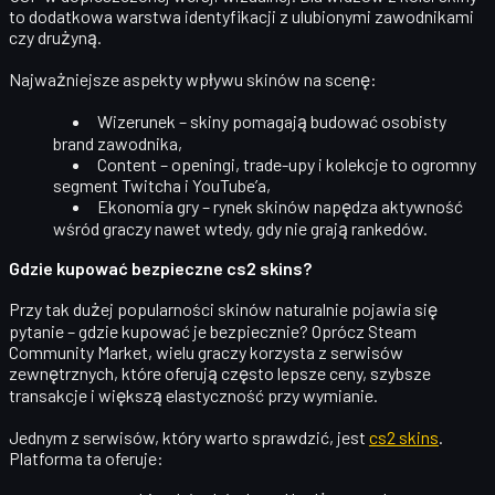
to dodatkowa warstwa identyfikacji z ulubionymi zawodnikami
czy drużyną.
Najważniejsze aspekty wpływu skinów na scenę:
Wizerunek
– skiny pomagają budować osobisty
brand zawodnika,
Content
– openingi, trade-upy i kolekcje to ogromny
segment Twitcha i YouTube’a,
Ekonomia gry
– rynek skinów napędza aktywność
wśród graczy nawet wtedy, gdy nie grają rankedów.
Gdzie kupować bezpieczne cs2 skins?
Przy tak dużej popularności skinów naturalnie pojawia się
pytanie –
gdzie kupować je bezpiecznie
? Oprócz Steam
Community Market, wielu graczy korzysta z serwisów
zewnętrznych, które oferują często lepsze ceny, szybsze
transakcje i większą elastyczność przy wymianie.
Jednym z serwisów, który warto sprawdzić, jest
cs2 skins
.
Platforma ta oferuje: