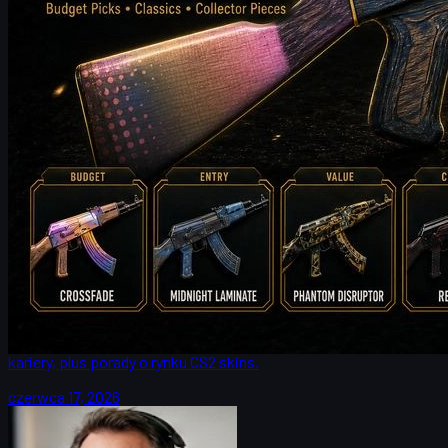
przez
Michael
Johnson
Counter-Strike 2
czerwca 17, 2026
FalleN i FURIA: zmiana tempa gry i droga po trofeum
CS2
FalleN opowiada o zmianach w FURII, przygotowaniach do IEM
Cologne Major 2026, mapie Overpass, meczu z 9z i końcówce
kariery, plus porady o rynku CS2 skins.
czerwca 17, 2026