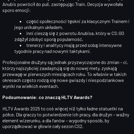
Anubis
powrócił do puli, zastępując
Train
. Decyzja wywołała
sporo emocji:
część społeczności tęskni za klasycznym Trainem i
jego unikalnym układem,
inni cieszą się z powrotu Anubisa, który w CS:GO
zdążył zdobyć sporą popularność,
trenerzy i analitycy mają przed sobą intensywne
tygodnie pracy nad nowymi taktykami.
Profesjonalne drużyny są jednak przyzwyczajone do zmian – ci,
którzy
najszybciej zaadaptują się do nowej mety
, zyskają
przewagę w pierwszych miesiącach roku. To właśnie w takich
okresach często rodzą się nowe gwiazdy i niespodziankowe
wyniki na wielkich eventach.
Podsumowanie: co znaczą HLTV Awards?
HLTV Awards 2025 to coś więcej niż tylko ładne statuetki na
półce. Dla graczy to
potwierdzenie ich pracy
, dla drużyn – ważny
element wizerunku, a dla fanów – wygodny sposób, by
uporządkować w głowie cały sezon CS2.