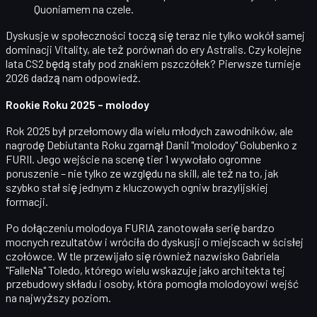
Quoniamem
na czele.
Dyskusje w społeczności toczą się teraz nie tylko wokół samej
dominacji Vitality, ale też porównań do
ery Astralis
. Czy kolejne
lata CS2 będą stały pod znakiem pszczółek? Pierwsze turnieje
2026 dadzą nam odpowiedź.
Rookie Roku 2025 – molodoy
Rok 2025 był przełomowy dla wielu młodych zawodników, ale
nagrodę
Debiutanta Roku
zgarnął
Danil "molodoy" Golubenko
z
FURII. Jego wejście na scenę tier 1 wywołało ogromne
poruszenie – nie tylko ze względu na skill, ale też na to, jak
szybko stał się jednym z kluczowych ogniw brazylijskiej
formacji.
Po dołączeniu molodoya FURIA zanotowała
serię bardzo
mocnych rezultatów
i wróciła do dyskusji o miejscach w ścisłej
czołówce. W tle przewijało się również nazwisko
Gabriela
"FalleNa" Toledo
, którego wielu wskazuje jako architekta tej
przebudowy składu i osoby, która pomogła molodoyowi wejść
na najwyższy poziom.