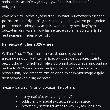
nadal
maksymalnie wykorzystywać ten karabin
to duże
osiągnięcie.
ZywOo nie tylko trafia „easy fragi”. W wielu kluczowych rundach
potrafi zmienić dynamikę całej mapy – agresywnym podejściem
przez smoke, nietypowym pikowaniem czy perfekcyjnym
odczytem gry rywala. To właśnie takie zagrania sprawiają, że
jest numerem jeden w tej roli.
Najlepszy Anchor 2025 – mezii
William "mezii" Merriman
otrzymał nagrodę za
najlepszego
ankora
– zawodnika trzymającego kluczowe pozycje, często
bez błysku w highlightach, ale z ogromną odpowiedzialnością na
barkach. W CS2 anchorzy mają szczególnie trudne zadanie:
nowy silnik, inne granaty i zmienione timing
i
wymuszają ciągłe
dostosowywanie się do meta.
mezii w barwach Vitality pokazał, że potrafi:
utrzymać site w sytuacjach 1v3,
oddać entry i nadal skutecznie grać retake,
przez cały sezon trzymać równy, wysoki poziom,