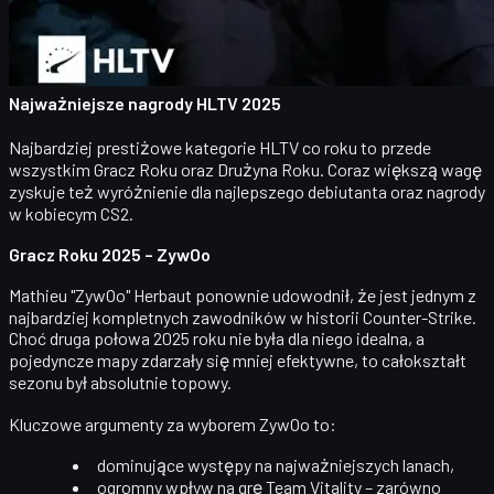
do wyborów panelu i społeczności, a także szerszy kontekst
sezonu 2025 – w tym to, jak na postrzeganie gry wpływają
turnieje, osobowości sceny oraz rynek kosmetyczny CS2.
Najważniejsze nagrody HLTV 2025
Najbardziej prestiżowe kategorie HLTV co roku to przede
wszystkim
Gracz Roku
oraz
Drużyna Roku
. Coraz większą wagę
zyskuje też wyróżnienie dla najlepszego debiutanta oraz nagrody
w kobiecym CS2.
Gracz Roku 2025 – ZywOo
Mathieu "ZywOo" Herbaut
ponownie udowodnił, że jest jednym z
najbardziej kompletnych zawodników w historii Counter-Strike.
Choć druga połowa 2025 roku nie była dla niego idealna, a
pojedyncze mapy zdarzały się mniej efektywne, to
całokształt
sezonu
był absolutnie topowy.
Kluczowe argumenty za wyborem ZywOo to:
dominujące występy na najważniejszych lanach,
ogromny wpływ na grę Team Vitality – zarówno