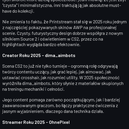
"czysta" i minimalistyczna, inni traktują ją jak absolutne must-
have do kolekcji.
Nie zmienia to faktu, że Printstream stał się w 2025 roku jednym
z
najczęściej pokazywanych skinów AWP na profesjonalnej
scenie
. Czysty, futurystyczny design dobrze współgra z nowym
silnikiem Source 2 i oświetleniem w CS2, przez co na
highlightach wygląda bardzo efektownie.
Creator Roku 2025 – dima_aimbots
Scena CS2 to już nie tylko turnieje – ogromną rolę odgrywają
twórcy contentu uczący, jak grać lepiej, jak aimować, jak
ustawiać crosshair, jak rozumieć utility. W 2025 społeczność
wyróżniła
dima_aimbots
, który słynie z materiałów skupionych
na
treningu mechaniki i celności
.
Jego content pomaga zarówno początkującym, jak i bardziej
zaawansowanym graczom, bo łączy praktyczne ćwiczenia z
jasnym wyjaśnieniem, dlaczego dana technika działa.
Streamer Roku 2025 – OhnePixel