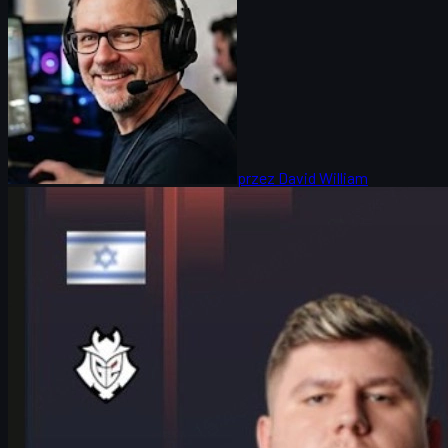
przez
David William
Counter-Strike 2
czerwca 17, 2026
HeavyGod i G2 na Majorze w Kolonii – droga po
chwałę w CS2
HeavyGod opowiada o formie G2, presji LANXESS Arena,
przygotowaniach mentalnych oraz drodze po trofeum na IEM
Cologne Major 2026 w CS2.
czerwca 17, 2026