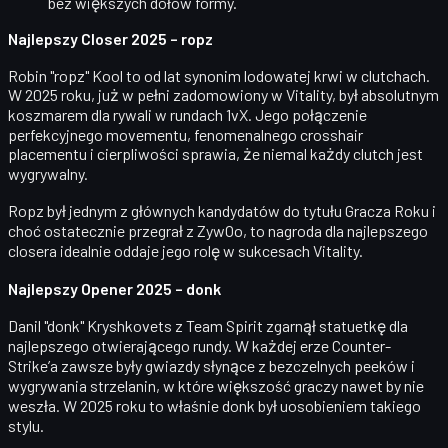
bez większych dołów formy.
Najlepszy Closer 2025 – ropz
Robin "ropz" Kool
to od lat synonim
lodowatej krwi w clutchach
.
W 2025 roku, już w pełni zadomowiony w Vitality, był absolutnym
koszmarem dla rywali w rundach 1vX. Jego połączenie
perfekcyjnego movementu, fenomenalnego crosshair
placementu i cierpliwości sprawia, że niemal każdy clutch jest
wygrywalny.
Ropz był jednym z głównych kandydatów do tytułu Gracza Roku i
choć ostatecznie przegrał z ZywOo, to nagroda dla najlepszego
closera idealnie oddaje jego rolę w sukcesach Vitality.
Najlepszy Opener 2025 – donk
Danil "donk" Kryshkovets
z Team Spirit zgarnął statuetkę dla
najlepszego
otwierającego rundy
. W każdej erze Counter-
Strike’a zawsze były gwiazdy słynące z bezczelnych peeków i
wygrywania strzelanin, w które większość graczy nawet by nie
weszła. W 2025 roku to właśnie donk był uosobieniem takiego
stylu.