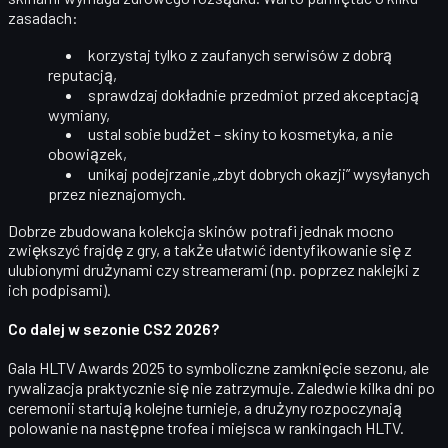
zasadach:
korzystaj tylko z zaufanych serwisów z dobrą
reputacją,
sprawdzaj dokładnie przedmiot przed akceptacją
wymiany,
ustal sobie budżet – skiny to kosmetyka, a nie
obowiązek,
unikaj podejrzanie „zbyt dobrych okazji” wysyłanych
przez nieznajomych.
Dobrze zbudowana kolekcja skinów potrafi jednak mocno
zwiększyć
frajdę z gry
, a także ułatwić identyfikowanie się z
ulubionymi drużynami czy streamerami (np. poprzez naklejki z
ich podpisami).
Co dalej w sezonie CS2 2026?
Gala HLTV Awards 2025 to symboliczne zamknięcie sezonu, ale
rywalizacja praktycznie się nie zatrzymuje
. Zaledwie kilka dni po
ceremonii startują kolejne turnieje, a drużyny rozpoczynają
polowanie na następne trofea i miejsca w rankingach HLTV.