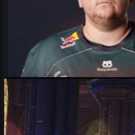
przez
Michael
Johnson
Counter-Strike 2
czerwca 17, 2026
Falcons vs Vitality – najgorętszy ćwierćfinał IEM
Cologne Major 2026
Analiza meczu Falcons vs Vitality na IEM Cologne Major 2026:
historia karrigana i ropza, formy drużyn, mapy, typy i znaczenie
tego starcia.
czerwca 17, 2026