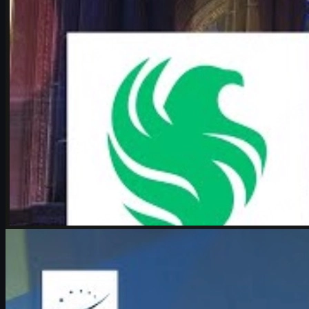
przez
Michael
Johnson
Counter-Strike 2
czerwca 17, 2026
Boombl4 i BetBoom na Majorze CS2 w Kolonii
Boombl4 wraca na szczyt z BetBoom podczas IEM Cologne
Major 2026. Historia odkupienia, presja, młodzi koledzy i rola