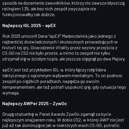
sposób na docenienie zawodników, którzy nie zawsze błyszczą
ratingiem 1.35, ale bez nich zespół zwyczajnie nie
funkcjonowałby tak dobrze.
Najlepszy IGL 2025 – apEX
Rok 2025 umocnił
Dana "apEX" Madesclaire’a
jako jednego z
najbardziej doświadczonych i skutecznych prowadzących w
historii tej gry. Dowodzenie Vitality przez sezony przejścia z
CS:GO na CS2 nie było proste, a mimo to zespół nie tylko
utrzymał się w ścisłym topie, ale jeszcze sięgnął po dwa Majory.
apEX jest też przykładem IGL-a, który
łączy rolę lidera
taktycznego z ogromnym wpływem mentalnym
. To on podnosi
zespół po ciężkich porażkach, napędza go swoim
temperamentem, ale też potrafi uspokoić grę, gdy sytuacja tego
wymaga.
Najlepszy AWPer 2025 – ZywOo
Drugą statuetkę w Panel Awards ZywOo zgarnął za bycie
najlepszym snajperem roku
. W dobie CS2, w której AWP nie jest
już aż tak dominujące jak w niektórych erach CS:GO, potrafić