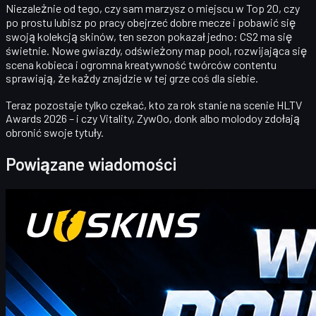
Niezależnie od tego, czy sam marzysz o miejscu w Top 20, czy
po prostu lubisz po pracy obejrzeć dobre mecze i pobawić się
swoją kolekcją skinów, ten sezon pokazał jedno:
CS2 ma się
świetnie
. Nowe gwiazdy, odświeżony map pool, rozwijająca się
scena kobieca i ogromna kreatywność twórców contentu
sprawiają, że każdy znajdzie w tej grze coś dla siebie.
Teraz pozostaje tylko czekać, kto za rok stanie na scenie HLTV
Awards 2026 – i czy Vitality, ZywOo, donk albo molodoy zdołają
obronić swoje tytuły.
Powiązane wiadomości
Counter-Strike 2
kwietnia 20, 2026
Witajcie handlarze CS2! Witamy na naszym
cotygodniowym blogu bonusowym!
gdzie znajdziesz najnowsze i najbardziej kompletne kody
Punktów Podarunkowych UUSKINS na ten tydzień.
Aktualizujemy tę stronę co tydzień, aby zapewnić Ci dodatkowe
Punkty Podarunkowe. Dopóki Twoje zamówienie spełnia