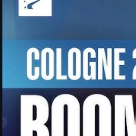
lidera w świecie CS2.
czerwca 17, 2026
przez
David William
Zobacz więcej
Najwyższe rangi