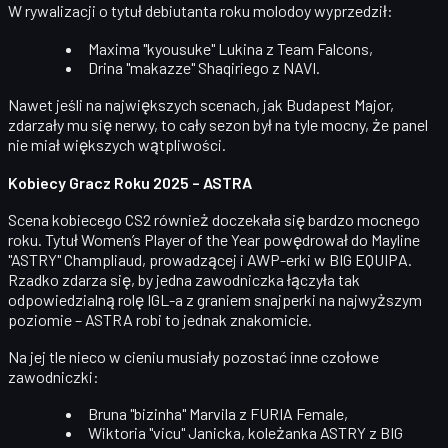
W rywalizacji o tytuł debiutanta roku molodoy wyprzedził:
Maxima "kyousuke" Lukina
z Team Falcons,
Drina "makazze" Shaqiriego
z NAVI.
Nawet jeśli na największych scenach, jak
Budapest Major
,
zdarzały mu się nerwy, to cały sezon był na tyle mocny, że panel
nie miał większych wątpliwości.
Kobiecy Gracz Roku 2025 – ASTRA
Scena kobiecego CS2 również doczekała się bardzo mocnego
roku. Tytuł
Women’s Player of the Year
powędrował do
Mayline
"ASTRY" Champliaud
, prowadzącej i AWP-erki w
BIG EQUIPA
.
Rzadko zdarza się, by jedna zawodniczka łączyła tak
odpowiedzialną rolę
IGL-a
z graniem snajperki na najwyższym
poziomie – ASTRA robi to jednak znakomicie.
Na jej tle nieco w cieniu musiały pozostać inne czołowe
zawodniczki:
Bruna "bizinha" Marvila
z FURIA Female,
Wiktoria "vicu" Janicka
, koleżanka ASTRY z BIG