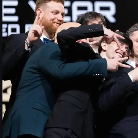
Najważniejsze nagrody HLTV 2025
Top 20 graczy CS2 2025
Panel Awards 2025 – role drużynowe
HLTV Community Awards 2025
CS2 skins i rynek kosmetyczny
Co dalej w sezonie CS2 2026?
HLTV Awards 2025 – krótki przegląd gali
Główne trofea turniejowe w Counter-Strike 2 wciąż są
najważniejsze dla graczy i organizacji, ale
HLTV Awards 2025
to
moment, w którym społeczność zatrzymuje się na chwilę, by
nagrodzić tych, którzy przez cały rok dominowali serwery. To
inny klimat niż finał Majora – mniej adrenaliny, więcej gali,
świateł, przemówień i celebrowania całego ekosystemu CS2.
Lista zwycięzców HLTV Awards 2025 raczej nie zaskoczyła
osób, które uważnie śledziły sezon. Wyniki potwierdzają to, co
było widać na serwerze: dominację konkretnych graczy,
wyjątkowy rok dla Team Vitality oraz ogromny progres w
kobiecym CS2 i scenie content creators.
W tym artykule znajdziesz
pełne zestawienie nagród
, komentarz