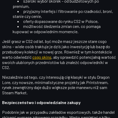
szeroki wybór skórek – od budżetowych po
premium,
przyjazny interfejs i filtrowanie po rzadkości, broni,
stanie czy cenie,
oferty dopasowane do rynku CS2 w Polsce,
możliwość śledzenia zmian cen, co pomaga
kupować w odpowiednim momencie.
Jeśli grasz w CS2 od lat, być może masz jeszcze stare
csgo
skins
– wiele osób traktuje je dziś jako inwestycję lub bazę do
przebudowy kolekcji w nowej grze. Również w tym kontekście
warto odwiedzić
csgo skins
, aby sprawdzić potencjalną wartość
swoich ulubionych przedmiotów lub znaleźć odpowiedniki w
CS2.
Niezależnie od tego, czy interesują cię klasyki w stylu Dragon
Lore, czy nowsze, minimalistyczne projekty jak Printstream,
rynek zewnętrzny daje dużo większe pole manewru niż sam
Steam Market.
Bezpieczeństwo i odpowiedzialne zakupy
Podobnie jak w przypadku zakładów esportowych, także handel
skinami wymaga
zdrowego rozsądku
. Warto pamiętać o kilku