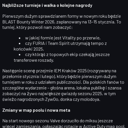
Najbliższe turnieje i walka o kolejne nagrody
Pierwszym dużym sprawdzianem formy w nowym roku będzie
BLAST Bounty Winter 2026
, zaplanowany na 13–15 stycznia. To
turniej, który pozwoli nam zobaczyć:
w jakiej formie jest Vitality po przerwie,
czy FURIA i Team Spirit utrzymają tempo z
końcówki 2025,
czy którąś z topowych ekip czekają jeszcze
transferowe roszady.
Następnie scenę przejmie
IEM Kraków 2025
(rozgrywany na
przełomie stycznia i lutego), który będzie pierwszym dużym
turniejem w roku z udziałem publiczności. Dla polskich fanów to
szczególne wydarzenie – głośna arena, lokalna publikę i szansa
zobaczyć na żywo największe gwiazdy sezonu 2025, w tym
świeżo nagrodzonych ZywOo, donka czy molodoya.
Zmiany w map poolu i nowa meta
Na start nowego sezonu Valve dorzuciło do miksu jeszcze
więcej zamieszania, ogłaszając rotacje w
Active Duty map pool
.