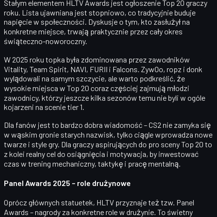
Stałym elementem HLTV Awards jest ogłoszenie
Top 20 graczy
roku
. Lista ujawniana jest stopniowo, co tradycyjnie buduje
napięcie w społeczności. Dyskusje o tym, kto zasłużył na
konkretne miejsce, trwają praktycznie przez cały okres
świąteczno-noworoczny.
W 2025 roku topka była zdominowana przez zawodników
Vitality, Team Spirit, NAVI, FURII i Falcons.
ZywOo, ropz i donk
wylądowali na samym szczycie, ale warto podkreślić, że
wysokie miejsca w Top 20 coraz częściej zajmują młodzi
zawodnicy, którzy jeszcze kilka sezonów temu nie byli w ogóle
kojarzeni na scenie tier 1.
Dla fanów jest to bardzo dobra wiadomość – CS2 nie zamyka się
w wąskim gronie starych nazwisk, tylko ciągle wprowadza nowe
twarze i style gry. Dla graczy aspirujących do pro sceny Top 20 to
z kolei realny
cel do osiągnięcia
i motywacja, by inwestować
czas w trening mechaniczny, taktykę i pracę mentalną.
Panel Awards 2025 – role drużynowe
Oprócz głównych statuetek, HLTV przyznaje też tzw.
Panel
Awards
– nagrody za konkretne role w drużynie. To świetny