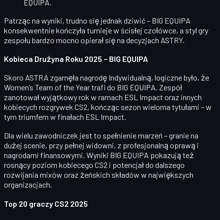
EQUIPA.
Patrząc na wyniki, trudno się jednak dziwić – BIG EQUIPA
konsekwentnie kończyła turnieje w ścisłej czołówce, a styl gry
zespołu bardzo mocno opierał się na decyzjach ASTRY.
Kobieca Drużyna Roku 2025 – BIG EQUIPA
Skoro ASTRA zgarnęła nagrodę Indywidualną, logiczne było, że
Women’s Team of the Year
trafi do
BIG EQUIPA
. Zespół
zanotował
wyjątkowy rok w ramach ESL Impact
oraz innych
kobiecych rozgrywek CS2, kończąc sezon wieloma tytułami – w
tym triumfem w finałach
ESL Impact
.
Dla wielu zawodniczek jest to spełnienie marzeń – granie na
dużej scenie, przy pełnej widowni, z profesjonalną oprawą i
nagrodami finansowymi. Wyniki BIG EQUIPA pokazują też
rosnący poziom kobiecego CS2 i potencjał do dalszego
rozwijania mixów oraz żeńskich składów w największych
organizacjach.
Top 20 graczy CS2 2025