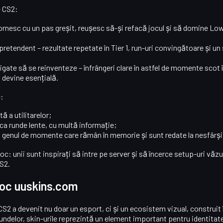
e
CS2
:
ornesc cu un pas greșit, reușesc să-și refacă jocul și să domine Lowe
 pretendent
– rezultate repetate în Tier 1, run-uri convingătoare și un 
bligate să se reinventeze
– înfrângeri clare în astfel de momente scot
a devine esențială.
e:
tă a utilitarelor;
uca runde lente, cu multă informație;
ct genul de momente care rămân în memorie și sunt redate la nesfârșit 
c: unii sunt inspirați să intre pe server și să încerce setup-uri văzut
CS2.
 joc uuskins.com
CS2
a devenit nu doar un esport, ci și un ecosistem vizual, construit î
rundelor, skin-urile reprezintă un element important pentru identitate