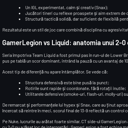
Un IGL experimentat, calm și creativ (Snax);
Jucători tineri cu reflexe proaspete și aim extrem de 
Structură tactică solidă, dar suficient de flexibilă pen
Rezultatul este un stil de joc care combină disciplina cu agresivita
GamerLegion vs Liquid: anatomia unui 2-0 
Seria împotriva
Team Liquid
a fost primul pas în run-ul de Lower Br
pus pe tablă un scor dominant, intrând la pauză cu un avantaj de
1
Acest tip de diferență nu apare întâmplător. Se vede că:
Structura defensivă este bine pusă la punct;
Rotirile sunt rapide și coordonate, fără rotații inutile;
Utilitarele defensive (smoke-uri, flash-uri, molly-uri) 
De remarcat și performanțele lui
hypex
și
Snax
, care au ținut apro
încercat să reintre în meci, scorul final de
13-9
reflectă un control 
Pe
Nuke
, lucrurile au arătat foarte similar. CT side-ul GamerLegion
cu 2-0 nu a lăsat loc de interpretări: GamerLegion a fost echipa m