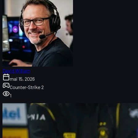
David William
mai 15, 2026
Counter-Strike 2
1
Rezumat IEM Atlanta 2026: Vitality și GamerLegion în
Cum a evitat Vitality dezastrul în drumul spre play-off
FaZe vs Vitality: primul examen din Lower Bracket
Vitality vs B8: dominanță totală și calificare sigură
GamerLegion și renașterea lui Snax
GamerLegion vs Liquid: anatomia unui 2-0 controlat