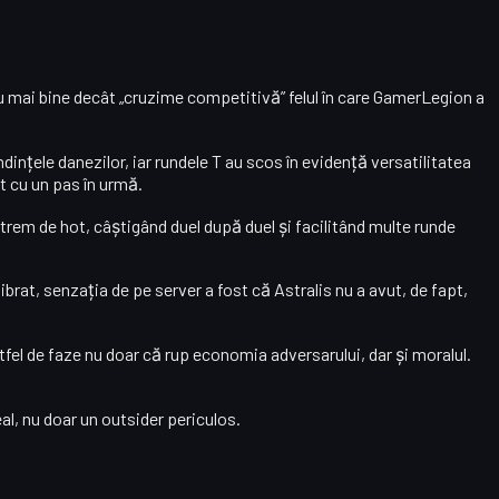
 mai bine decât „
cruzime competitivă
” felul în care GamerLegion a
dințele danezilor, iar rundele T au scos în evidență versatilitatea
nt cu un pas în urmă.
extrem de hot, câștigând duel după duel și facilitând multe runde
librat, senzația de pe server a fost că Astralis nu a avut, de fapt,
tfel de faze nu doar că rup economia adversarului, dar și moralul.
al
, nu doar un outsider periculos.