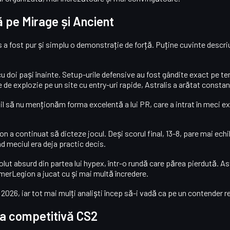
 pe Mirage și Ancient
s
a fost pur și simplu o demonstrație de forță. Puține cuvinte descriu
u doi pași înainte. Setup-urile defensive au fost gândite exact pe ten
e de explozie pe un site cu entry-uri rapide, Astralis a arătat consta
bil să nu menționăm forma excelentă a lui
PR
, care a intrat în meci 
on a continuat să dicteze jocul. Deși scorul final,
13-8
, pare mai echi
nd meciul era deja practic decis.
olut absurd din partea lui hypex
, într-o rundă care părea pierdută. As
merLegion a jucat cu și mai multă încredere.
n 2026
, iar tot mai mulți analiști încep să-i vadă ca pe un
contender re
na competitivă CS2