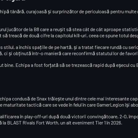
chipă tânără, curajoasă și surprinzător de periculoasă pentru multe 
ngurul jucător de la B8 care a reușit să stea cât de cât aproape statist
t să treacă de două cifre la capitolul kill-uri, ceea ce spune totul des
s stilul, a închis spațiile de pe hartă, și a tratat fiecare rundă cu se
tă, ci și obținută într-o manieră care reconfirmă statutul lor de favoriț
cut bine. Echipa a fost forțată să se trezească rapid după eșecul cu
Echipa condusă de
Snax
trăiește unul dintre cele mai interesante capi
de
maturitate tactică
care se vede în felul în care GamerLegion își ab
lificarea în play-off-uri după două victorii convingătoare, 2-0, împ
ă la
BLAST Rivals Fort Worth
, un alt eveniment Tier 1 în 2026.