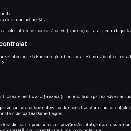
curat;
tru clutch-uri nebunești.
tea calculată, lucru care a făcut viața un coșmar atât pentru Liquid, c
controlat
acket al celor de la GamerLegion. Ceea ce a ieșit în evidență din star
0-2
.
sunt folosite pentru a forța execuții incomode din partea adversarului
ape singuri site-urile în câteva runde cheie, transformând potențiale
constant din partea GamerLegion.
 a fost din nou impresionant, cu poziționări inteligente, crossfire-ur
ai organizată, mai încrezătoare și mai convingătoare.