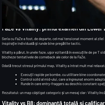
în rundele cheie, traseul lor prin Lower Bracket a părut, în final, mul
Meciurile decisive au fost împotriva
FaZe
, o echipă obișnuită cu tr
teste, dar modul în care s-a întâmplat fiecare duel spune multe d
FaZe vs Vitality: primul examen din Lower
Seria cu FaZe a fost, de departe, cel mai tensionat moment al zilei
inspirație individuală și runde bine pregătite tactic.
Vitality a părut, în unele faze, ușor ezitantă în execuțiile de pe T 
blocheze tentativele de comeback ale celor de la FaZe.
Odată trecut stresul primului map, Vitality a intrat mult mai relaxat
Execuții rapide pe bombe, cu utilitare bine coordonate
Control solid al mid-ului, care a îngreunat enorm adapt
Runde în care entry-fraggers au deschis constant spați
Rezultatul: un map câștigat categoric și un mesaj clar: Vitality în
Vitality vs B8: dominanță totală și califica