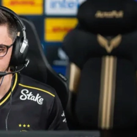
racket:
Team Vitality
, considerată de mulți drept cea mai bună
ngător. Vitality a trecut, pe rând, de
FaZe
și
B8
, în timp ce
ul competitiv din CS2 și cum se intersectează acest context cu
o înfrângere împotriva celor de la
BetBoom
i-a trimis direct în
presiune maximă. De la ajustări tactice, până la calmul veteranilor