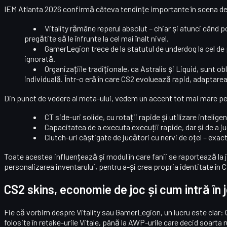
IEM Atlanta 2026 confirmă câteva tendințe importante în scena d
Vitality rămâne reperul absolut
– chiar și atunci când p
pregătite să le înfrunte la cel mai înalt nivel.
GamerLegion trece de la statutul de underdog la cel de
ignorată.
Organizațiile tradiționale, ca Astralis și Liquid, sunt o
individuală. Într-o eră în care CS2 evoluează rapid, adaptare
Din punct de vedere al
meta-ului
, vedem un accent tot mai mare p
CT side-uri solide, cu rotații rapide și utilizare inteligen
Capacitatea de a executa execuții rapide, dar și de a j
Clutch-uri câștigate de jucători cu nervi de oțel – exa
Toate acestea influențează și modul în care fanii se raportează la jo
personalizarea inventarului, pentru a-și crea propria identitate în 
CS2 skins, economie de joc și cum intră în
Fie că vorbim despre Vitality sau GamerLegion, un lucru este clar:
folosite în retake-urile Vitale, până la AWP-urile care decid soarta 