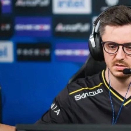
și Ancient
ivă CS2
s.com
erLegion în prim-plan
play-off-uri. Două echipe au atras în mod special atenția în Lower B
ndarul
Snax
care trăiește o adevărată renaștere.
nceputuri ezitante în grupe, dar răspunsul lor a fost extrem de convi
mpotriva
Liquid
și
Astralis
.
 au arătat marile vedete, ce înseamnă aceste rezultate pentru meta-
eriența de joc a fanilor.
re play-off
ă luni întregi de consistență la nivel înalt. În mod surprinzător însă, 
gur pas greșit ar fi însemnat eliminarea prematură.
lity nu doar că a răspuns bine, dar a și arătat că știe să joace sub 