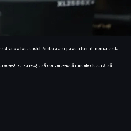
lă să pedepsească orice ezitare. Vitality a trecut peste ambele
 de strâns a fost duelul. Ambele echipe au alternat momente de
t cu adevărat, au reușit să convertească rundele clutch și să