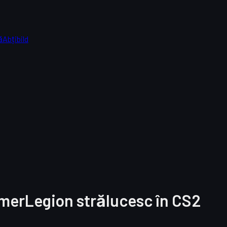
ă
Abțibild
amerLegion strălucesc în CS2