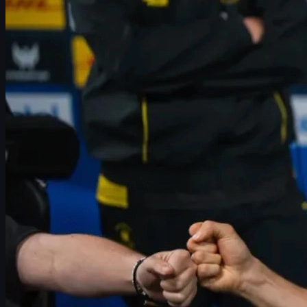
GamerLegion vs Astralis: demolare tactică pe Mirage 
Ce înseamnă aceste rezultate pentru scena competit
CS2 skins, economie de joc și cum intră în joc uuskin
Concluzii: de urmărit în play-off-urile IEM Atlanta 2026
Rezumat IEM Atlanta 2026: Vitality și Gam
IEM Atlanta 2026 a produs deja povești puternice chiar înainte de 
echipă de
CS2
din lume, și
GamerLegion
, un line-up condus de lege
Ambele formații au fost forțate să lupte pentru supraviețuire după î
GamerLegion a defilat prin Lower Bracket cu două victorii clare î
În continuare, analizăm în detaliu ce s-a întâmplat pe server, cum
economia de
skin-uri CS2
, un element tot mai important pentru exp
Cum a evitat Vitality dezastrul în drumul sp
Vitality a intrat în IEM Atlanta 2026 cu statutul de favorit major dup
Lower Bracket, unde spațiul de manevră a dispărut complet: un sin
În astfel de momente se vede cu adevărat valoarea unei echipe. Vita