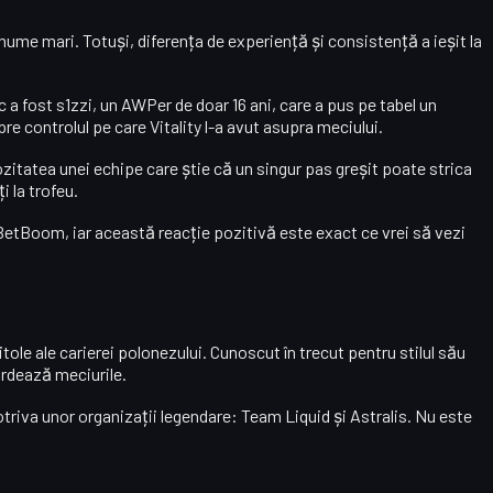
nume mari. Totuși, diferența de experiență și consistență a ieșit la
ic a fost
s1zzi
, un AWPer de doar 16 ani, care a pus pe tabel un
pre controlul pe care Vitality l-a avut asupra meciului.
riozitatea unei echipe care știe că un singur pas greșit poate strica
i la trofeu.
 BetBoom, iar această reacție pozitivă este exact ce vrei să vezi
tole ale carierei polonezului. Cunoscut în trecut pentru stilul său
ordează meciurile.
otriva unor organizații legendare:
Team Liquid
și
Astralis
. Nu este