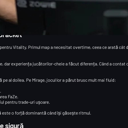
t mai controlat decât ar fi sugerat situația inițială.
ofeele, și împotriva surprizei
B8
, formație tânără și agresivă capabi
espre forma campioanei mondiale.
 Bracket
 pentru Vitality. Primul map a necesitat
overtime
, ceea ce arată cât
side, dar experiența jucătorilor-cheie a făcut diferența. Când a conta
ă pe al doilea. Pe
Mirage
, jocul lor a părut brusc mult mai fluid:
.
area FaZe.
ul pentru trade-uri ușoare.
că este o forță dominantă când își găsește ritmul.
re sigură