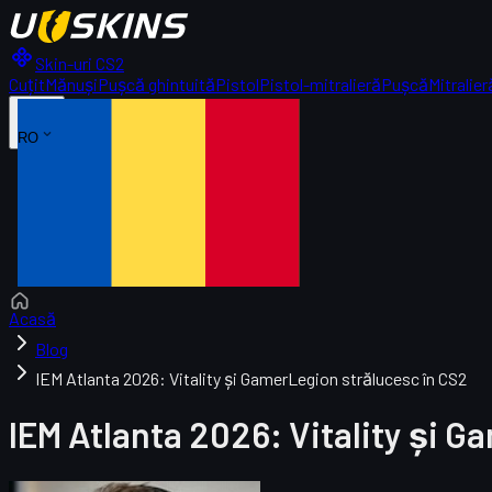
Skin-uri CS2
Cuțit
Mănuși
Pușcă ghintuită
Pistol
Pistol-mitralieră
Pușcă
Mitralier
RO
Acasă
Blog
IEM Atlanta 2026: Vitality și GamerLegion strălucesc în CS2
IEM Atlanta 2026: Vitality și G