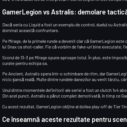
GamerLegion vs Astralis: demolare tactică
Dacă seria cu Liquid a fost un exemplu de control, duelul cu
Astrali
dominat această confruntare.
Pe
Mirage
, de la primele runde a devenit clar că GamerLegion este c
lui Snax ca shot-caller. Fie că vorbim de fake-uri bine executate, fi
Scorul de
13-3
pe Mirage spune aproape totul. În plus, este imposi
curate pentru echipa sa.
Pe
Ancient
, Astralis spera într-o schimbare de ritm, dar GamerLegi
nicio șansă reală. Multe dintre rundele danezilor au venit târziu, câ
Unul dintre momentele definitorii ale seriei a fost un
clutch 1v4 abs
Din acel punct, Astralis a părut complet demotivată, în timp ce Ga
Cu acest rezultat, GamerLegion obține al doilea
play-off de Tier 1 î
Ce înseamnă aceste rezultate pentru sce