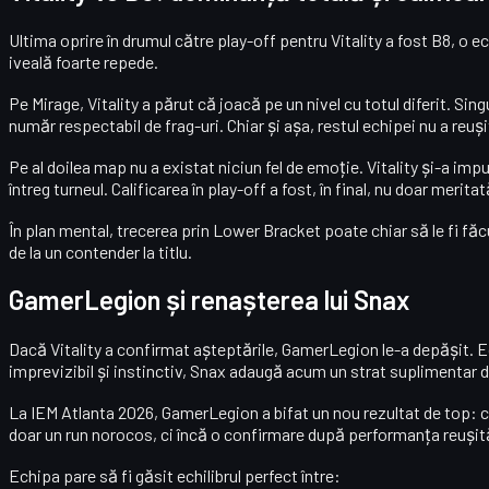
Ultima oprire în drumul către play-off pentru Vitality a fost
B8
, o e
iveală foarte repede.
Pe
Mirage
, Vitality a părut că joacă pe un nivel cu totul diferit. Si
număr respectabil de frag-uri. Chiar și așa, restul echipei nu a reuși
Pe al doilea map nu a existat niciun fel de emoție. Vitality și-a impu
întreg turneul. Calificarea în play-off a fost, în final, nu doar merita
În plan mental, trecerea prin Lower Bracket poate chiar să le fi fă
de la un contender la titlu.
GamerLegion și renașterea lui Snax
Dacă Vitality a confirmat așteptările,
GamerLegion
le-a depășit. 
imprevizibil și instinctiv, Snax adaugă acum un strat suplimentar 
La IEM Atlanta 2026, GamerLegion a bifat un nou rezultat de top: ca
doar un run norocos, ci încă o confirmare după performanța reușit
Echipa pare să fi găsit echilibrul perfect între: