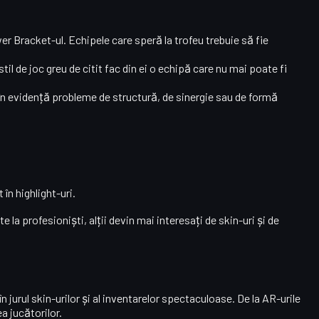
r Bracket-ul. Echipele care speră la trofeu trebuie să fie
stil de joc greu de citit fac din ei o echipă care nu mai poate fi
 în evidență probleme de structură, de sinergie sau de formă
în highlight-uri.
e la profesioniști, alții devin mai interesați de
skin-uri
și de
n jurul skin-urilor și al inventarelor spectaculoase. De la AR-urile
a jucătorilor.