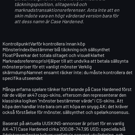
täckningsposition, slitagenivå och
marknadstransaktionsreferenser. Anta inte att en
skin måste vara en högt värderad version bara för
att dess namn är Case Hardened.
KontrollpunktVarför kontrollera innan köp
MönsterindexBestämmer blå täckning och sällsynthet
FloatPåverkar det totala slitaget och visuell klarhet
MarknadsreferensprisHjälper till att undvika att betala sällsynta
mönsterpriser för ett vanligt mönster Verklig
skärmdumpNamnet ensamt räcker inte; du måste kontrollera det
specifika utseendet
Många erfarna spelare tänker fortfarande på Case Hardened först
när de väljer ak47 csgo-skins, eftersom den representerar den
klassiska logiken "mönster bestämmer värde" i CS-skins. Att
köpa den handlar inte bara om att köpa en snygg AK; det kräver
också förståelse för mönster, sällsynthet och spelarkonsensus.
Baserat på aktuella UUSKINS-annonser är priset för en vanlig
AK-47 | Case Hardened
cirka 200,08–747,95 USD; speciella blå
ädelstensmönster kräver vanligtvis separat utvärdering, och