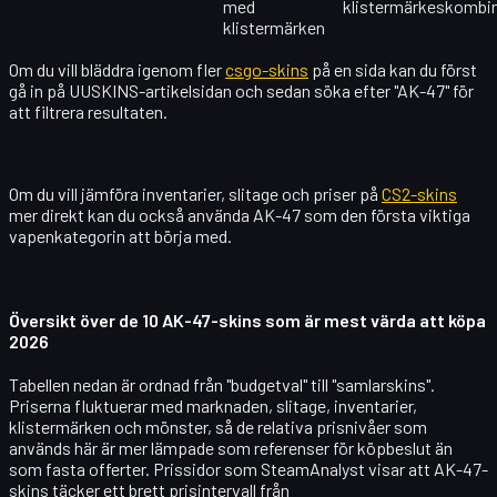
med
klistermärkeskombin
klistermärken
Om du vill bläddra igenom fler
csgo-skins
på en sida kan du först
gå in på UUSKINS-artikelsidan och sedan söka efter "AK-47" för
att filtrera resultaten.
Om du vill jämföra inventarier, slitage och priser på
CS2-skins
mer direkt kan du också använda AK-47 som den första viktiga
vapenkategorin att börja med.
Översikt över de 10 AK-47-skins som är mest värda att köpa
2026
Tabellen nedan är ordnad från "budgetval" till "samlarskins".
Priserna fluktuerar med marknaden, slitage, inventarier,
klistermärken och mönster, så de relativa prisnivåer som
används här är mer lämpade som referenser för köpbeslut än
som fasta offerter. Prissidor som SteamAnalyst visar att AK-47-
skins täcker ett brett prisintervall från