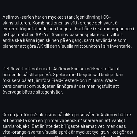
Asiimov-serien har en mycket stark igenkänning i CS-
skinskulturen. Kombinationen av vitt, orange och svart är
extremt iögonfallande och fungerar bra både i skärmdumpar och i
riktiga matcher.
AK-47 | Asiimov
passar spelare som vill att
andra ska känna igen skinen på en gång, samt användare som
planerar att göra AK till den visuella mittpunkten i sin inventarie.
Det är värt att notera att Asiimov kan se märkbart olika ut
beroende på slitagenivå. Spelare med begränsad budget kan
fokusera på att jämföra Field-Tested- och Minimal Wear-
versionerna; om budgeten är högre är det meningsfullt att
överväga bättre slitagenivåer.
Om du jämför cs2 ak-skins på olika prisnivåer är Asiimov bättre
att betrakta som en "primär vapenskin" snarare än ett vanligt
samlarobjekt. Det är inte det billigaste alternativet, men dess
vita-orange-svarta visuella språk är mycket tydligt, vilket gör det