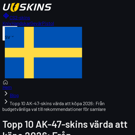
CS2-skins
Kniv
Handskar
Gevär
Pistol
SV
Hem
Blog
Topp 10 AK-47-skins värda att köpa 2026: Från
budgetvänliga val till rekommendationer för samlare
Topp 10 AK-47-skins värda att