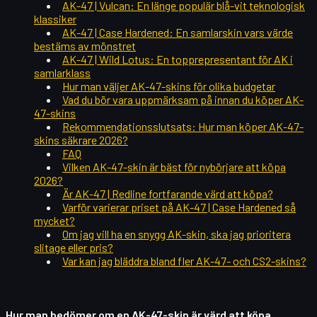
AK-47 | Vulcan: En länge populär blå-vit teknologisk
klassiker
AK-47 | Case Hardened: En samlarskin vars värde
bestäms av mönstret
AK-47 | Wild Lotus: En topprepresentant för AK i
samlarklass
Hur man väljer AK-47-skins för olika budgetar
Vad du bör vara uppmärksam på innan du köper AK-
47-skins
Rekommendationsslutsats: Hur man köper AK-47-
skins säkrare 2026?
FAQ
Vilken AK-47-skin är bäst för nybörjare att köpa
2026?
Är AK-47 | Redline fortfarande värd att köpa?
Varför varierar priset på AK-47 | Case Hardened så
mycket?
Om jag vill ha en snygg AK-skin, ska jag prioritera
slitage eller pris?
Var kan jag bläddra bland fler AK-47- och CS2-skins?
Hur man bedömer om en AK-47-skin är värd att köpa