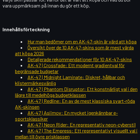
vara uppmärksam på innan du gör ett köp.
Innehållsförteckning
Hur man bedömer om en AK-47-skin är värd att köpa
Översikt över de 10 AK-47-skins som är mest värda
att köpa 2026
Detaljerade rekommendationer för 10 AK-47-skins
AK-47 | Crossfade: Ett modernt gradientval för
begränsade budgetar
AK-47 | Midnight Laminate: Diskret, hållbar och
klistermärkesvänlig
AK-47 | Phantom Disruptor: Ett konstnärligt val i den
lägre till medelhöga budgetklassen
AK-47 | Redline: En av de mest klassiska svart-röda
AK-skinsen
AK-47 | Asiimov: En mycket igenkännbar e-
sportsklassiker
AK-47 | Neon Rider: En representativ neon-cyberstil
AK-47 | The Empress: Ett representativt visuellt val i
mellan till övre prisklassen