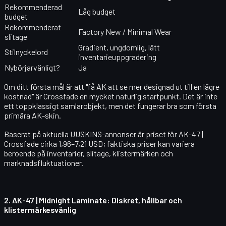
Rekommenderad
Låg budget
budget
Rekommenderat
Factory New / Minimal Wear
slitage
Gradient, ungdomlig, lätt
Stilnyckelord
inventarieuppgradering
Nybörjarvänligt?
Ja
Om ditt första mål är att "få AK att se mer designad ut till en lägre
kostnad" är Crossfade en mycket naturlig startpunkt. Det är inte
ett toppklassigt samlarobjekt, men det fungerar bra som första
primära AK-skin.
Baserat på aktuella UUSKINS-annonser är priset för
AK-47 |
Crossfade
cirka 1,96–7,21 USD; faktiska priser kan variera
beroende på inventarier, slitage, klistermärken och
marknadsfluktuationer.
2.
AK-47 | Midnight Laminate
: Diskret, hållbar och
klistermärkesvänlig