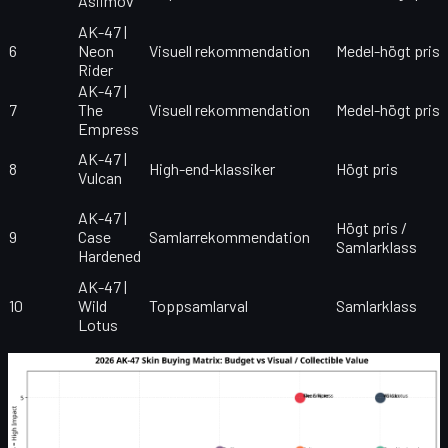
Asiimov
AK-47 |
6
Neon
Visuell rekommendation
Medel-högt pris
Rider
AK-47 |
7
The
Visuell rekommendation
Medel-högt pris
Empress
AK-47 |
8
High-end-klassiker
Högt pris
Vulcan
AK-47 |
Högt pris /
9
Case
Samlarrekommendation
Samlarklass
Hardened
AK-47 |
10
Wild
Toppsamlarval
Samlarklass
Lotus