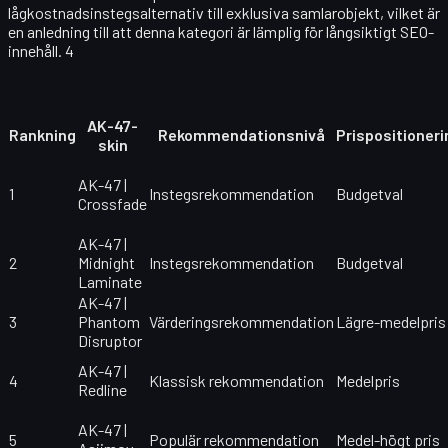
lågkostnadsinstegsalternativ till exklusiva samlarobjekt, vilket är
en anledning till att denna kategori är lämplig för långsiktigt SEO-
innehåll. 4
AK-47-
Rankning
Rekommendationsnivå
Prispositioneri
skin
AK-47 |
1
Instegsrekommendation
Budgetval
Crossfade
AK-47 |
2
Midnight
Instegsrekommendation
Budgetval
Laminate
AK-47 |
3
Phantom
Värderingsrekommendation
Lägre-medelpris
Disruptor
AK-47 |
4
Klassisk rekommendation
Medelpris
Redline
AK-47 |
5
Populär rekommendation
Medel-högt pris