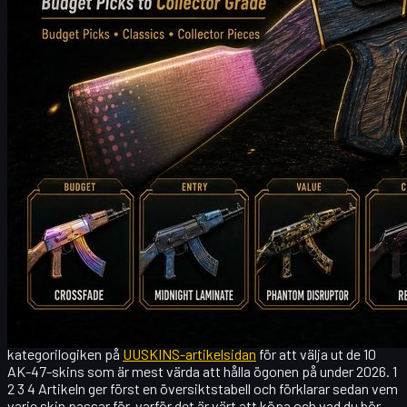
AK-47 har alltid varit ett av de mest ikoniska primärgevären i
CS2. Skin-databaser beskriver AK-47 som ett centralt T-side-
vapen, känt för sin one-tap headshot-potential, klassiska
rekylkontrollrytm och stora utbud av tillgängliga skins. 2
Eftersom det används så ofta och är så igenkännbart, har
AK-
47-skins
länge varit bland de kategorier som spelare är mest
villiga att söka efter, jämföra och köpa.
Om du söker efter
ak-skins
, AK-47-skins eller
cs2 ak skins
, är du
förmodligen inte längre nöjd med standardvapnets utseende och
vill att din inventarie ska kännas mer personlig och stilren.
Den här artikeln hänvisar till CS2-skin-databaser,
marknadsprissidor, populära rekommendationslistor och
kategorilogiken på
UUSKINS-artikelsidan
för att välja ut de 10
AK-47-skins som är mest värda att hålla ögonen på under 2026. 1
2 3 4 Artikeln ger först en översiktstabell och förklarar sedan vem
varje skin passar för, varför det är värt att köpa och vad du bör