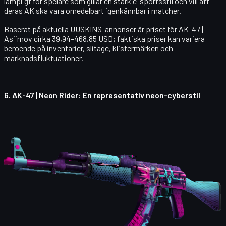
lämpligt för spelare som gillar en stark e-sportsstil och vill att
deras AK ska vara omedelbart igenkännbar i matcher.
Baserat på aktuella UUSKINS-annonser är priset för
AK-47 |
Asiimov
cirka 39,94–468,85 USD; faktiska priser kan variera
beroende på inventarier, slitage, klistermärken och
marknadsfluktuationer.
6.
AK-47 | Neon Rider
: En representativ neon-cyberstil