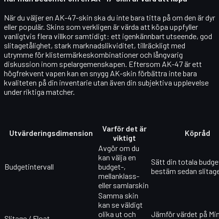
När du väljer en AK-47-skin ska du inte bara titta på om den är dyr
eller populär. Skins som verkligen är värda att köpa uppfyller
vanligtvis flera villkor samtidigt: ett igenkännbart utseende, god
slitagetålighet, stark marknadslikviditet, tillräckligt med
utrymme för klistermärkeskombinationer och långvarig
diskussion inom spelargemenskapen. Eftersom AK-47 är ett
högfrekvent vapen kan en snygg AK-skin förbättra inte bara
kvaliteten på din inventarie utan även din subjektiva upplevelse
under riktiga matcher.
Varför det är
Utvärderingsdimension
Köpråd
viktigt
Avgör om du
kan välja en
Sätt din totala budge
Budgetintervall
budget-,
bestäm sedan slitag
mellanklass-
eller samlarskin
Samma skin
kan se väldigt
olika ut och
Jämför värdet på Mi
Slitage / Float