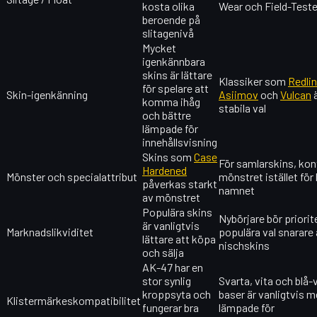
kosta olika
Wear och Field-Teste
beroende på
slitagenivå
Mycket
igenkännbara
skins är lättare
Klassiker som
Redli
för spelare att
Skin-igenkänning
Asiimov
och
Vulcan
ä
komma ihåg
stabila val
och bättre
lämpade för
innehållsvisning
Skins som
Case
För samlarskins, kont
Hardened
Mönster och specialattribut
mönstret istället för
påverkas starkt
namnet
av mönstret
Populära skins
Nybörjare bör priorit
är vanligtvis
Marknadslikviditet
populära val snarare
lättare att köpa
nischskins
och sälja
AK-47 har en
stor synlig
Svarta, vita och blå-
kroppsyta och
baser är vanligtvis m
Klistermärkeskompatibilitet
fungerar bra
lämpade för