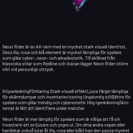
Neon Rider är en AK-skin med en mycket stark visuell identitet.
Dess lila, rosa och blå element är mycket lämpliga för spelare
som gillar cyber-, neon- och arkadestetik. Till skillnad från
klassiska stilar som Redline och Vulcan lägger Neon Rider större
vikt vid personligt uttryck.
KöpanledningFörklaring Stark visuell effektLjusa färger lämpliga
för skärmdumpar och inventarievissning Ungdomlig stilBättre för
spelare som gillar trendig och cyberestetik Hög igenkänningSkin-
temat är lätt att identifiera under matcher
Neon Rider är mer lämplig för spelare som är villiga att få sin
inventarie att se ljusare och yngre ut. Om dina andra vapen eller
handskar också lutar åt lila, rosa eller blått kan den passa mycket