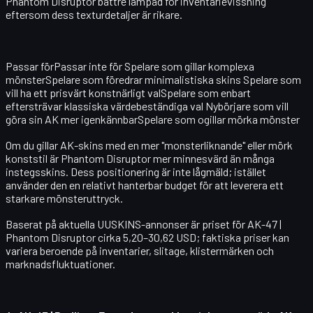
Phantom Disruptor bättre lämpad för inventarievissning
eftersom dess texturdetaljer är rikare.
Passar förPassar inte för Spelare som gillar komplexa
mönsterSpelare som föredrar minimalistiska skins Spelare som
vill ha ett prisvärt konstnärligt valSpelare som enbart
eftersträvar klassiska värdebeständiga val Nybörjare som vill
göra sin AK mer igenkännbarSpelare som ogillar mörka mönster
Om du gillar AK-skins med en mer "monsterliknande" eller mörk
konststil är Phantom Disruptor mer minnesvärd än många
instegsskins. Dess positionering är inte lågmäld; istället
använder den en relativt hanterbar budget för att leverera ett
starkare mönsteruttryck.
Baserat på aktuella UUSKINS-annonser är priset för
AK-47 |
Phantom Disruptor
cirka 5,20–30,62 USD; faktiska priser kan
variera beroende på inventarier, slitage, klistermärken och
marknadsfluktuationer.