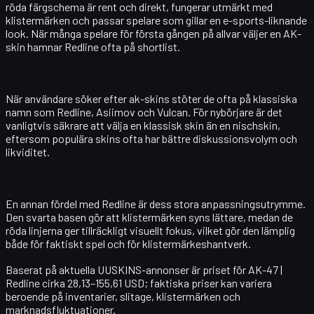
röda färgschema är rent och direkt, fungerar utmärkt med
klistermärken och passar spelare som gillar en e-sports-liknande
look. När många spelare för första gången på allvar väljer en AK-
skin hamnar Redline ofta på shortlist.
När användare söker efter ak-skins stöter de ofta på klassiska
namn som Redline, Asiimov och Vulcan. För nybörjare är det
vanligtvis säkrare att välja en klassisk skin än en nischskin,
eftersom populära skins ofta har bättre diskussionsvolym och
likviditet.
En annan fördel med Redline är dess stora anpassningsutrymme.
Den svarta basen gör att klistermärken syns lättare, medan de
röda linjerna ger tillräckligt visuellt fokus, vilket gör den lämplig
både för faktiskt spel och för klistermärkeshantverk.
Baserat på aktuella UUSKINS-annonser är priset för
AK-47 |
Redline
cirka 28,13–155,61 USD; faktiska priser kan variera
beroende på inventarier, slitage, klistermärken och
marknadsfluktuationer.