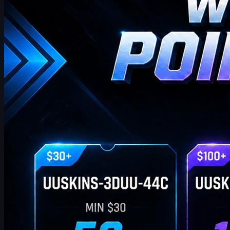
där du hittar de senaste och mest omfattande UUSKINS
presentpunktskoderna för denna vecka. Vi uppdaterar denna sida
varje vecka för att ge dig extra presentpunkter. Så länge din
beställning uppfyller motsvarande belopp kan du använda
koderna nedan för att lösa in poäng och byta dem mot dina
favorit-CS2-skins i butiken!
april 20, 2026