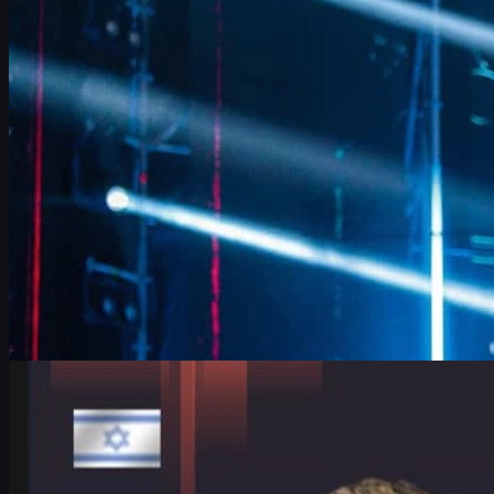
Intervju med FalleN om FURIAs justeringar, Overpass, LANXESS-
arenan, 9z – och hur CS-skins och ekonomi blivit en del av spelets
metaspel.
juni 17, 2026
av
David William
Counter-Strike 2
juni 17, 2026
HeavyGod om Köln Major och cs skins: tro på laget
HeavyGod och G2 laddar för IEM Cologne Major 2026. Läs om
hans resa, mentala rutiner, första LANXESS-arenan och hur cs