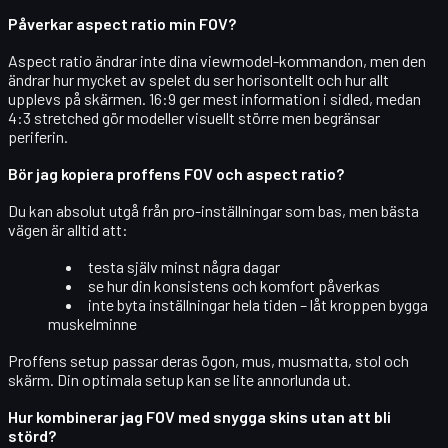
Påverkar aspect ratio min FOV?
Aspect ratio ändrar inte dina
viewmodel-kommandon
, men den
ändrar hur mycket av spelet du ser horisontellt och hur allt
upplevs på skärmen. 16:9 ger mest information i sidled, medan
4:3 stretched gör modeller visuellt större men begränsar
periferin.
Bör jag kopiera proffens FOV och aspect ratio?
Du kan absolut utgå från pro-inställningar som bas, men bästa
vägen är alltid att:
testa själv minst några dagar
se hur din
konsistens och komfort
påverkas
inte byta inställningar hela tiden – låt kroppen bygga
muskelminne
Proffens setup passar deras ögon, mus, musmatta, stol och
skärm. Din optimala setup kan se lite annorlunda ut.
Hur kombinerar jag FOV med snygga skins utan att bli
störd?