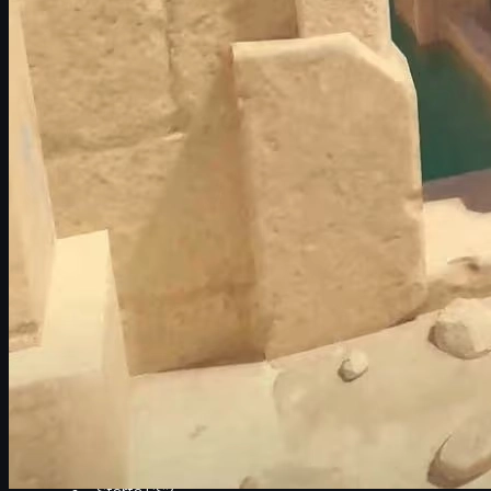
kallas
viewmodel FOV
. Det styr enbart hur dina händer och ditt
vapen visas på skärmen, inte hur mycket av banan du faktiskt
ser.
Det här kan låta begränsande, men det är extremt viktigt för
spelkänslan. Om vapnet tar för mycket plats kan det blockera din
sikt när du:
peakar tighta vinklar
sprayar på nära håll
försöker se utility eller motståndare i hörn
Genom att optimera din viewmodel kan du få en
renare och mer
överskådlig skärm
utan att bryta mot några regler. Recoil, spray,
bullet spread och skada ändras inte – det är enbart
presentationen
av vapnet som justeras.
Förberedelser – aktivera developer console
För att kunna ändra FOV-viewmodel i CS2 behöver du använda
developer console
. Om du inte redan har den aktiverad gör du så
här:
Starta CS2.