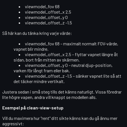
viewmodel_fov 68
viewmodel_offset_x 2.5
viewmodel_offset_y 0
viewmodel_offset_z -1.5
Så här kan du tänka kring varje värde:
viewmodel_fov 68
– maximalt normalt FOV-värde,
vapnet blir mindre.
viewmodel_offset_x 2.5
– flyttar vapnet längre åt
sidan, bort från mitten av skärmen.
viewmodel_offset_y 0
– neutral djup-position,
varken för långt fram eller bak.
viewmodel_offset_z -1.5
– sänker vapnet lite så att
det täcker mindre vertikalt.
Justera sedan i små steg tills det känns naturligt. Vissa föredrar
lite högre vapen, andra vill knappt se modellen alls.
Exempel på clean-view-setup
Vill du maximera hur "rent" ditt sikte känns kan du gå ännu mer
aggressivt: