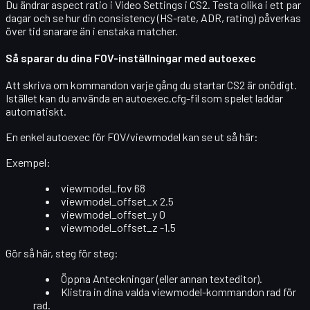
Du ändrar aspect ratio i
Video Settings
i CS2. Testa olika i ett par
dagar och se hur din consistency (HS-rate, ADR, rating) påverkas
över tid snarare än i enstaka matcher.
Så sparar du dina FOV-inställningar med autoexec
Att skriva om kommandon varje gång du startar CS2 är onödigt.
Istället kan du använda en
autoexec.cfg
-fil som spelet laddar
automatiskt.
En enkel autoexec för FOV/viewmodel kan se ut så här:
Exempel:
viewmodel_fov 68
viewmodel_offset_x 2.5
viewmodel_offset_y 0
viewmodel_offset_z -1.5
Gör så här, steg för steg:
Öppna Anteckningar (eller annan texteditor).
Klistra in dina valda viewmodel-kommandon rad för
rad.