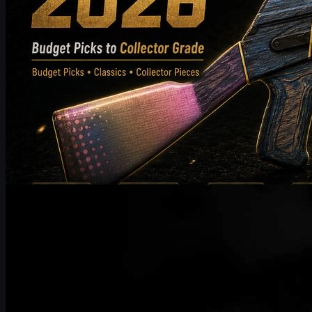
av
Michael Johnson
Counter-Strike 2
december 29, 2025
UUSKINS skickar sina bästa önskningar till HLTV
Awards 2025
UUSKINS är hedrade över att ha mottagit en inbjudan till HLTV
Awards 2025. På grund av affärsprioriteringar och
schemaläggningsbegränsningar kommer vi tyvärr inte kunna
delta vid årets evenemang. Vi önskar arrangemanget stor