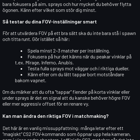
bara fokusera på
aim, sprays och hur mycket du behöver flytta
ögonen
. Känn efter vilket som stör dig minst.
Så testar du dina FOV-inställningar smart
För att utvärdera FOV på ett bra sätt ska du inte bara stå i spawn
och titta runt. Gör istället så här:
Spela minst
2–3 matcher
per inställning.
Fokusera på hur det känns när du
peakar vinklar
på
t.ex. Mirage, Inferno, Anubis.
Testa fulla
sprays
mot väggar och i riktiga dueller.
Känn efter om du lätt tappar bort motståndare
bakom vapnet.
Om du märker att du ofta "tappar" fiender på korta vinklar eller
under sprays är det en signal att du kanske behöver
högre FOV
eller mer aggressiv offset
för en renare vy.
Kan man ändra den riktiga FOV i matchmaking?
Det här är en vanlig missuppfattning: många letar efter ett
"magiskt" CS2 FOV-kommando som öppnar upp hela kameran,
som i vissa andra shooters. I
officiella CS2-matcher
går det inte.