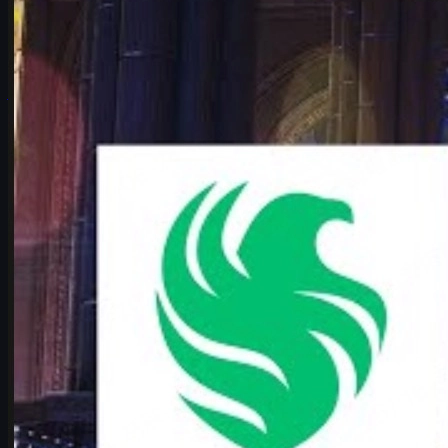
Djupanalys av Falcons vs Vitality i IEM Cologne Major 2026-
slutspelet. Form, kartor, karrigan vs ropz – plus hur cs skins
hänger ihop med upplevelsen.
juni 17, 2026
av
Michael Johnson
Visa mer