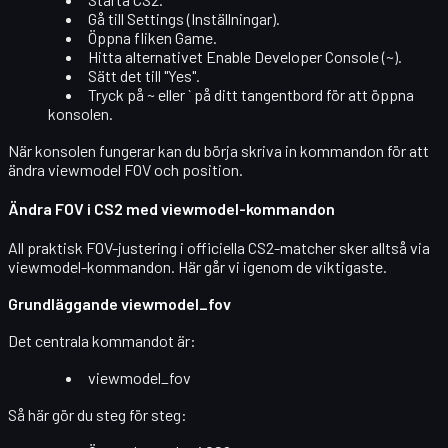
Gå till
Settings
(Inställningar).
Öppna fliken
Game
.
Hitta alternativet
Enable Developer Console (~)
.
Sätt det till
"Yes"
.
Tryck på
~
eller
`
på ditt tangentbord för att öppna
konsolen.
När konsolen fungerar kan du börja skriva in kommandon för att
ändra viewmodel FOV och position.
Ändra FOV i CS2 med viewmodel-kommandon
All praktisk FOV-justering i officiella CS2-matcher sker alltså via
viewmodel-kommandon
. Här går vi igenom de viktigaste.
Grundläggande viewmodel_fov
Det centrala kommandot är:
viewmodel_fov
Så här gör du steg för steg: