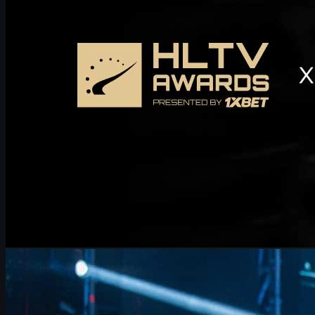
framgång och ser fram emot att delta vid HLTV Awards 2026.
december 29, 2025
av
Michael Johnson
Counter-Strike 2
juni 17, 2026
FalleN om FURIA, Overpass och CS-skins: jakten på
trofén