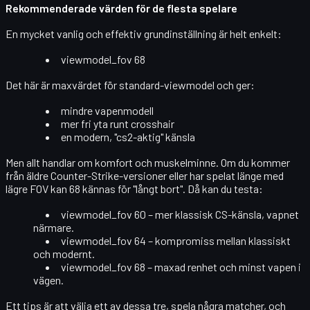
Rekommenderade värden för de flesta spelare
En mycket vanlig och effektiv grundinställning är helt enkelt:
viewmodel_fov 68
Det här är maxvärdet för standard-viewmodel och ger:
mindre vapenmodell
mer fri yta runt crosshair
en modern, "cs2-aktig" känsla
Men allt handlar om
komfort och muskelminne
. Om du kommer
från äldre Counter-Strike-versioner eller har spelat länge med
lägre FOV kan 68 kännas för "långt bort". Då kan du testa:
viewmodel_fov 60 – mer klassisk CS-känsla, vapnet
närmare.
viewmodel_fov 64 – kompromiss mellan klassiskt
och modernt.
viewmodel_fov 68 – maxad renhet och minst vapen i
vägen.
Ett tips är att välja ett av dessa tre, spela några matcher, och