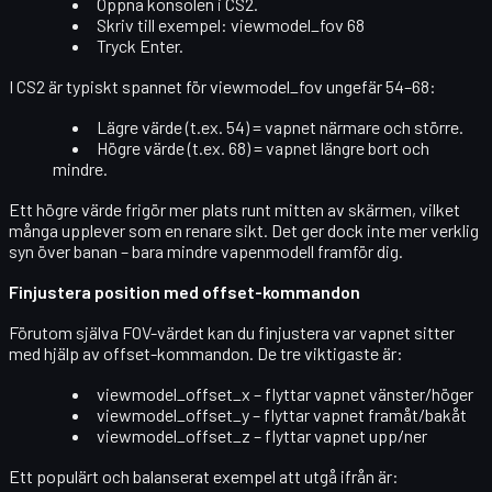
Öppna konsolen i CS2.
Skriv till exempel:
viewmodel_fov 68
Tryck
Enter
.
I CS2 är typiskt spannet för viewmodel_fov ungefär
54–68
:
Lägre värde (t.ex. 54) = vapnet närmare och större.
Högre värde (t.ex. 68) = vapnet längre bort och
mindre.
Ett högre värde frigör mer plats runt mitten av skärmen, vilket
många upplever som en
renare sikt
. Det ger dock
inte
mer verklig
syn över banan – bara mindre vapenmodell framför dig.
Finjustera position med offset-kommandon
Förutom själva FOV-värdet kan du finjustera var vapnet sitter
med hjälp av
offset-kommandon
. De tre viktigaste är:
viewmodel_offset_x
– flyttar vapnet vänster/höger
viewmodel_offset_y
– flyttar vapnet framåt/bakåt
viewmodel_offset_z
– flyttar vapnet upp/ner
Ett populärt och balanserat exempel att utgå ifrån är: