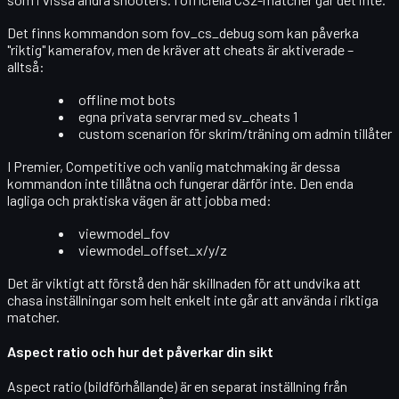
Det finns kommandon som
fov_cs_debug
som kan påverka
"riktig" kamerafov, men de kräver att
cheats
är aktiverade –
alltså:
offline mot bots
egna privata servrar med sv_cheats 1
custom scenarion för skrim/träning om admin tillåter
I
Premier, Competitive och vanlig matchmaking
är dessa
kommandon
inte tillåtna
och fungerar därför inte. Den enda
lagliga och praktiska vägen är att jobba med:
viewmodel_fov
viewmodel_offset_x/y/z
Det är viktigt att förstå den här skillnaden för att undvika att
chasa inställningar som helt enkelt inte går att använda i riktiga
matcher.
Aspect ratio och hur det påverkar din sikt
Aspect ratio (bildförhållande) är en separat inställning från