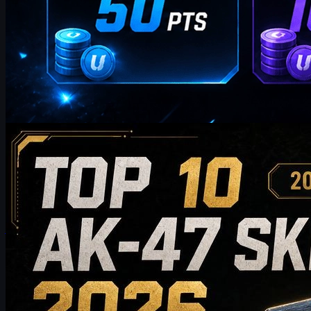
av
William Miller
Counter-Strike 2
maj 20, 2026
Topp 10 AK-47-skins värda att köpa 2026: Från
budgetvänliga val till rekommendationer för samlare
Upptäck de 10 bästa AK-47-skinsen värda att köpa 2026, från
prisvärda alternativ till exklusiva samlarval. Den här guiden
jämför stil, prisnivå, slitage, marknadsvärde och köptips för att
hjälpa CS2-spelare att välja den bästa AK-47-skinen för sin
inventarie.
maj 20, 2026