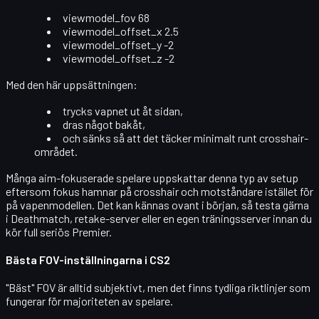
viewmodel_fov 68
viewmodel_offset_x 2.5
viewmodel_offset_y -2
viewmodel_offset_z -2
Med den här uppsättningen:
trycks vapnet ut åt sidan,
dras något bakåt,
och sänks så att det täcker minimalt runt
crosshair-
området
.
Många aim-fokuserade spelare uppskattar denna typ av setup
eftersom fokus hamnar på crosshair och motståndare istället för
på vapenmodellen. Det kan kännas ovant i början, så testa gärna
i
Deathmatch, retake-server eller en egen träningsserver
innan du
kör full seriös Premier.
Bästa FOV-inställningarna i CS2
"Bäst" FOV är alltid subjektivt, men det finns tydliga riktlinjer som
fungerar för majoriteten av spelare.