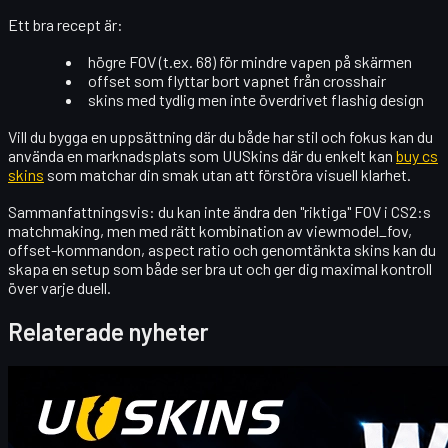
Ett bra recept är:
högre FOV (t.ex. 68) för mindre vapen på skärmen
offset som flyttar bort vapnet från crosshair
skins med tydlig men
inte överdrivet flashig design
Vill du bygga en uppsättning där du både har stil och fokus kan du
använda en marknadsplats som UUSkins där du enkelt kan
buy cs
skins
som matchar din smak utan att förstöra visuell klarhet.
Sammanfattningsvis: du kan inte ändra den "riktiga" FOV i CS2:s
matchmaking, men med rätt kombination av
viewmodel_fov,
offset-kommandon, aspect ratio och genomtänkta skins
kan du
skapa en setup som både ser bra ut och ger dig maximal kontroll
över varje duell.
Relaterade nyheter
Counter-Strike 2
april 20, 2026
Hej CS2-handlare! Välkommen till vår veckovisa
bonusblogg!