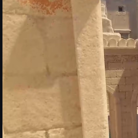
Vad är FOV i CS2?
Förberedelser – aktivera developer console
Ändra FOV i CS2 med viewmodel-kommandon
Grundläggande viewmodel_fov
Finjustera position med offset-kommandon
Exempel på clean-view-setup
Bästa FOV-inställningarna i CS2
Rekommenderade värden för de flesta spelare
Så testar du dina FOV-inställningar smart
Kan man ändra den riktiga FOV i matchmaking?
Aspect ratio och hur det påverkar din sikt
Så sparar du dina FOV-inställningar med autoexec
Skins och sikt – så väljer du rätt CS2-skins
FAQ om FOV i CS2
Vad är FOV i CS2?
FOV
står för "field of view" – alltså hur stor del av spelvärlden du
ser på skärmen. I många FPS kan du fritt dra i en FOV-slider i
inställningarna, men i
Counter-Strike 2
fungerar det annorlunda i
vanlig matchmaking.
I CS2 kan du inte bara dra upp en vanlig kamera-FOV i Premier
eller Competitive. Istället arbetar du framför allt med något som