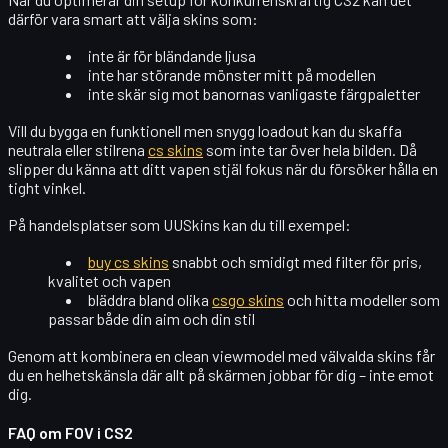
därför vara smart att välja skins som:
inte är för bländande ljusa
inte har störande mönster mitt på modellen
inte skär sig mot banornas vanligaste färgpaletter
Vill du bygga en
funktionell men snygg loadout
kan du skaffa
neutrala eller stilrena
cs skins
som inte tar över hela bilden. Då
slipper du känna att ditt vapen stjäl fokus när du försöker hålla en
tight vinkel.
På handelsplatser som UUSkins kan du till exempel:
buy cs skins
snabbt och smidigt med filter för pris,
kvalitet och vapen
bläddra bland olika
csgo skins
och hitta modeller som
passar både din aim och din stil
Genom att kombinera en
clean viewmodel
med välvalda skins får
du en helhetskänsla där allt på skärmen jobbar för dig – inte emot
dig.
FAQ om FOV i CS2