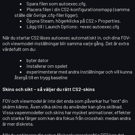
Spara filen som
autoexec.cfg
.
Placera filen i din CS2-konfigurationsmapp (samma
ställe där övriga .cfg-filer ligger).
Öppna Steam, högerklicka på CS2 >
Properties
.
Lägg till i
Launch Options
:
+exec autoexec.cfg
När du startar CS2 läses autoexec automatiskt in, och dina FOV-
och viewmodel-inställningar blir
samma varje gång
. Det är extra
värdefullt om du:
byter dator
installerar om spelet
experimenterar med andra inställningar och vill kunna
återgå till en trygg baseline
Skins och sikt – så väljer du rätt CS2-skins
FOV och viewmodel är inte det enda som påverkar hur "rent" din
skärm känns. Även vilka
skins
du använder kan göra skillnad.
Vissa vapenmodeller och skins har mycket animationer, effekter
och starka färger som kan dra fokus från crosshair, medan andra
är mer diskreta.
När du optimerar din setup för konkurrenskraftig CS2 kan det