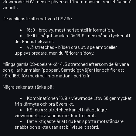
viewmodel FOV, men de påverkar tillsammans hur spelet "känns"
visuellt.
De vanligaste alternativen i CS2 är:
16:9
– bred vy, mest horisontell information.
16:10
– något smalare än 16:9, men många tycker att
det känns bekvämt.
4:3 stretched
– bilden dras ut, spelarmodeller
upplevs bredare, men du förlorar sidovy.
Många gamla CS-spelare kör 4:3 stretched eftersom de är vana
och gillar hur målen "poppar". Samtidigt väljer fler och fler att
köra
16:9
för maximal information i periferin.
Några saker att tänka på:
Kombinationen
16:9 + viewmodel_fov 68
ger mycket
fri skärmyta och bra översikt.
Kör du 4:3 stretched kan ett något lägre
viewmodel_fov kännas mer kontrollerat.
Det viktigaste är att du kan
spotta motståndare
snabbt
och sikta utan att bli visuellt störd.