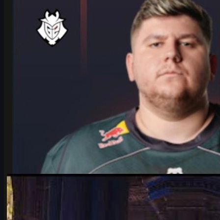
skins kan krydda din CS2-upplevelse.
juni 17, 2026
av
Michael Johnson
Counter-Strike 2
juni 17, 2026
Falcons vs Vitality på IEM Cologne 2026 – analys,
odds och cs skins