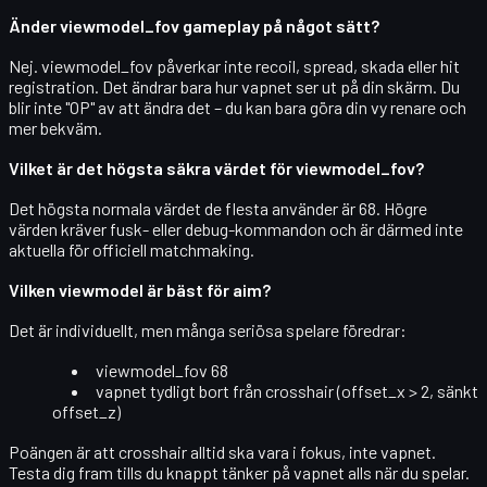
Änder viewmodel_fov gameplay på något sätt?
Nej. viewmodel_fov påverkar inte recoil, spread, skada eller hit
registration. Det ändrar bara
hur vapnet ser ut
på din skärm. Du
blir inte "OP" av att ändra det – du kan bara göra din vy renare och
mer bekväm.
Vilket är det högsta säkra värdet för viewmodel_fov?
Det högsta normala värdet de flesta använder är
68
. Högre
värden kräver fusk- eller debug-kommandon och är därmed inte
aktuella för officiell matchmaking.
Vilken viewmodel är bäst för aim?
Det är individuellt, men många seriösa spelare föredrar:
viewmodel_fov 68
vapnet tydligt bort från crosshair (offset_x > 2, sänkt
offset_z)
Poängen är att
crosshair alltid ska vara i fokus
, inte vapnet.
Testa dig fram tills du knappt tänker på vapnet alls när du spelar.