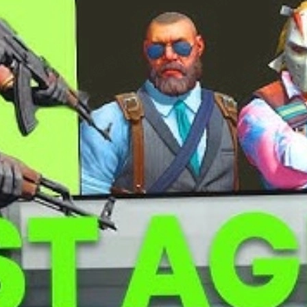
bắn chính là tay cầm súng; Agent có tay đẹp, rõ, ít che tầm nhìn luôn
ôi trường – Agent quá sặc sỡ có thể dễ bị lộ, trong khi một số Agen
ời dùng thường được săn lùng và có giá cao trên thị trường
csgo ski
 có Agent tạo cảm giác tự tin, "mượt" hơn khi flick và spray.
 Agent nào thật sự đáng tiền, Agent nào chỉ nên mua nếu bạn thật sự 
voice line và phong cách không lẫn vào đâu được. Đây cũng là những
ạm cao cấp, cực hợp với combo súng sạch, gọn.
i Tier List; diện mạo bí ẩn, mặt nạ cực "cool" và rất dễ nhận diện.
e màu vừa đủ tối, không quá lộ nhưng vẫn nổi bật.
ùm" phá két, rất hợp với người chơi thích phong cách gangster hiện 
 cách lầy lội, hình dáng hầm hố, cực hợp cho những ai thích gây chú ý.
h Miami neon, rất rực rỡ và là một trong những Agent "flex" nhất bạn
kỳ chất lượng, phong cách tactical hiện đại, rất nhiều người ưa chu