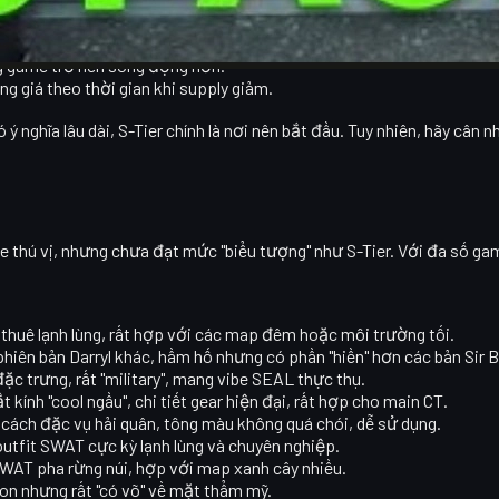
h trong lobby và trong game.
mắt, giúp bạn dễ tập trung hơn khi ngắm bắn.
ong game trở nên sống động hơn.
ăng giá theo thời gian khi supply giảm.
ý nghĩa lâu dài, S-Tier chính là nơi nên bắt đầu. Tuy nhiên, hãy cân
ne thú vị, nhưng chưa đạt mức "biểu tượng" như S-Tier. Với đa số gam
 thuê lạnh lùng, rất hợp với các map đêm hoặc môi trường tối.
hiên bản Darryl khác, hầm hố nhưng có phần "hiền" hơn các bản Sir 
ặc trưng, rất "military", mang vibe SEAL thực thụ.
t kính "cool ngầu", chi tiết gear hiện đại, rất hợp cho main CT.
cách đặc vụ hải quân, tông màu không quá chói, dễ sử dụng.
outfit SWAT cực kỳ lạnh lùng và chuyên nghiệp.
WAT pha rừng núi, hợp với map xanh cây nhiều.
con nhưng rất "có võ" về mặt thẩm mỹ.