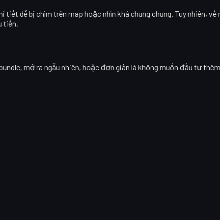
i tiết dễ bị chìm trên map hoặc nhìn khá chung chung. Tuy nhiên, về
 tiền.
bundle, mở ra ngẫu nhiên, hoặc đơn giản là không muốn đầu tư thê