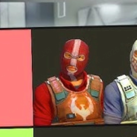
 đến cảm giác bắn, độ dễ nhìn trong game, sự "chiến" của nhân vật và 
ược điểm từng nhóm Agent, đồng thời gợi ý cách tối ưu kho
cs2 skins
c
 trải nghiệm thực chiến, nên bạn có thể coi đây là một "bản đồ" t
u yếu tố chứ không chỉ đẹp hay xấu. Những tiêu chí chính bao gồm:
ai, có cá tính, có phong cách riêng hay không.
i đặc trưng sẽ mang lại trải nghiệm rất khác so với model mặc định