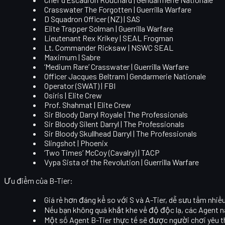
Crasswater The Forgotten | Guerrilla Warfare
D Squadron Officer (NZ) | SAS
Elite Trapper Solman | Guerrilla Warfare
Lieutenant Rex Krikey | SEAL Frogman
Lt. Commander Ricksaw | NSWC SEAL
Maximum | Sabre
‘Medium Rare’ Crasswater | Guerrilla Warfare
Officer Jacques Beltram | Gendarmerie Nationale
Operator (SWAT) | FBI
Osiris | Elite Crew
Prof. Shahmat | Elite Crew
Sir Bloody Darryl Royale | The Professionals
Sir Bloody Silent Darryl | The Professionals
Sir Bloody Skullhead Darryl | The Professionals
Slingshot | Phoenix
‘Two Times’ McCoy (Cavalry) | TACP
Vypa Sista of the Revolution | Guerrilla Warfare
Ưu điểm của B-Tier:
Giá rẻ hơn đáng kể so với S và A-Tier, dễ sưu tầm nhiề
Nếu bạn không quá khắt khe về độ độc lạ, các Agent n
Một số Agent B-Tier thực tế sẽ được người chơi yêu th