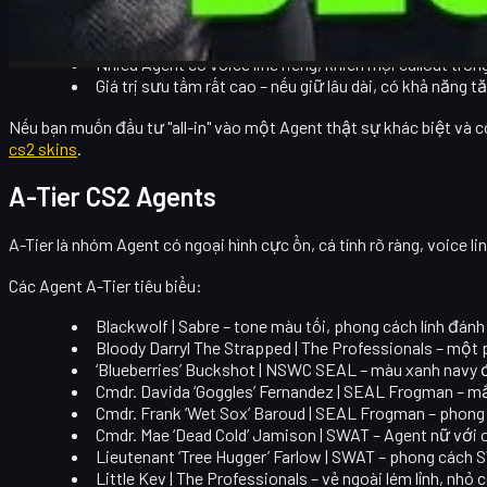
Thiết kế chi tiết, có chủ đề rõ ràng, tạo ấn tượng mạn
Phần tay cầm súng (sleeves) tương đối rõ ràng, ít rối 
Nhiều Agent có voice line riêng, khiến mọi callout tr
Giá trị sưu tầm rất cao – nếu giữ lâu dài, có khả năng t
Nếu bạn muốn đầu tư "all-in" vào một Agent thật sự khác biệt và có 
cs2 skins
.
A-Tier CS2 Agents
A-Tier
là nhóm Agent có ngoại hình cực ổn, cá tính rõ ràng, voice li
Các Agent A-Tier tiêu biểu:
Blackwolf | Sabre
– tone màu tối, phong cách lính đánh
Bloody Darryl The Strapped | The Professionals
– một p
‘Blueberries’ Buckshot | NSWC SEAL
– màu xanh navy đ
Cmdr. Davida ‘Goggles’ Fernandez | SEAL Frogman
– mắ
Cmdr. Frank ‘Wet Sox’ Baroud | SEAL Frogman
– phong 
Cmdr. Mae ‘Dead Cold’ Jamison | SWAT
– Agent nữ với 
Lieutenant ‘Tree Hugger’ Farlow | SWAT
– phong cách S
Little Kev | The Professionals
– vẻ ngoài lém lỉnh, nhỏ 