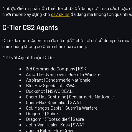
Nhược điểm:
phần lớn thiết kế chưa đủ "bùng nổ", màu sắc hoặc ch
chơi muốn xây dựng kho
cs2 skins
đa dạng mà không tốn quá nhiều
C-Tier CS2 Agents
C-Tier
là nhóm Agent mà đa số người chơi sẽ chỉ sử dụng nếu mua 
nhìn chung không có điểm nhấn quá rõ ràng.
Một vài Agent thuộc C-Tier:
3rd Commando Company | KSK
Arno The Overgrown | Guerrilla Warfare
Aspirant | Gendarmerie Nationale
Bio-Haz Specialist | SWAT
Buckshot | NSWC SEAL
Chem-Haz Capitaine | Gendarmerie Nationale
Chem-Haz Specialist | SWAT
Col. Mangos Dabisi | Guerrilla Warfare
Dragomir | Sabre
Dragomir (Footsoldier) | Sabre
John ‘Van Healen’ Kask | SWAT
Jungle Rebel | Elite Crew