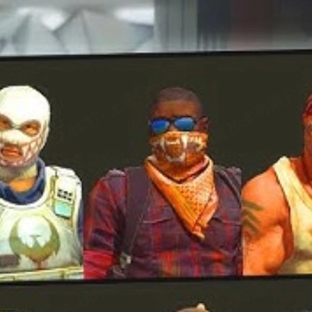
cả độ "ngầu" khi bạn tỏa sáng trước bảng tỷ số. Bài viết này tổng
ủa bạn sao cho vừa đẹp vừa hợp túi tiền.
ham khảo để đầu tư Agent và skin một cách thông minh.
.