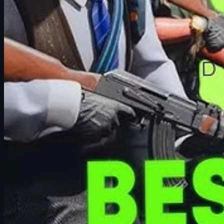
Sleeves & chi tiết tay:
thứ bạn nhìn thấy nhiều nhất khi 
Độ "sạch" trên map:
màu sắc và độ tương phản so với m
Độ hiếm và giá trị sưu tầm:
Agent hiếm, khó ra, ít ngư
Cảm giác sử dụng:
khó đo lường nhưng rất quan trọng –
Với các tiêu chí này, chúng ta sẽ lần lượt đi qua từng Tier để xem
S-Tier CS2 Agents
S-Tier
là nhóm Agent "đỉnh của chóp" – vừa đẹp, vừa hiếm, vừa có 
Các Agent S-Tier nổi bật:
Getaway Sally | The Professionals
– phong cách tội ph
Number K | The Professionals
– cái tên luôn nằm top mọ
Rezan The Ready | Sabre
– chiến binh đầy khí chất, ton
Safecracker Voltzmann | The Professionals
– chuẩn "tr
Sir Bloody Loudmouth Darryl | The Professionals
– tính
Sir Bloody Miami Darryl | The Professionals
– phong các
Special Agent Ava | FBI
– Agent nữ hiếm hoi nhưng cực 
Đặc điểm chung của S-Tier: