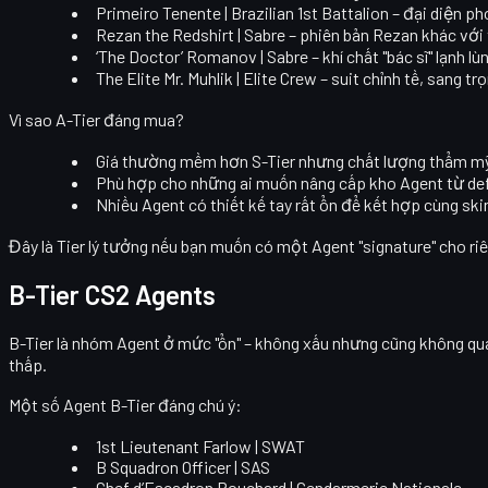
Primeiro Tenente | Brazilian 1st Battalion
– đại diện ph
Rezan the Redshirt | Sabre
– phiên bản Rezan khác với 
‘The Doctor’ Romanov | Sabre
– khí chất "bác sĩ" lạnh lù
The Elite Mr. Muhlik | Elite Crew
– suit chỉnh tề, sang tr
Vì sao A-Tier đáng mua?
Giá thường mềm hơn S-Tier nhưng chất lượng thẩm mỹ
Phù hợp cho những ai muốn nâng cấp kho Agent từ defau
Nhiều Agent có thiết kế tay rất ổn để kết hợp cùng sk
Đây là Tier lý tưởng nếu bạn muốn có một Agent "signature" cho riê
B-Tier CS2 Agents
B-Tier
là nhóm Agent ở mức "ổn" – không xấu nhưng cũng không quá nổ
thấp.
Một số Agent B-Tier đáng chú ý:
1st Lieutenant Farlow | SWAT
B Squadron Officer | SAS
Chef d’Escadron Rouchard | Gendarmerie Nationale