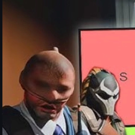
S-Tier CS2 Agents
A-Tier CS2 Agents
B-Tier CS2 Agents
C-Tier CS2 Agents
Cách lựa chọn Agent phù hợp với bạn
Mua bán CS2 skins uy tín trên uuskins.com
Mẹo tối ưu hóa trải nghiệm chơi với Agent
Tổng kết CS2 Agent Tier List
Tổng quan về CS2 Agent Tier List
Agent trong CS2 không chỉ là ngoại hình trang trí. Chúng ảnh hưởng
hợp
CS2 Agent Tier List
chi tiết từ S đến C Tier, phân tích ưu nh
Danh sách dưới đây dựa trên meta hiện tại, cảm nhận cộng đồng và
Tiêu chí xếp hạng CS2 Agent
Để đảm bảo Tier List có cơ sở, các Agent được đánh giá theo nhiề
Độ nhận diện và độ "ngầu":
nhìn vào là biết ngay đó là 
Voice line (lời thoại riêng):
Agent có giọng nói, câu thoạ