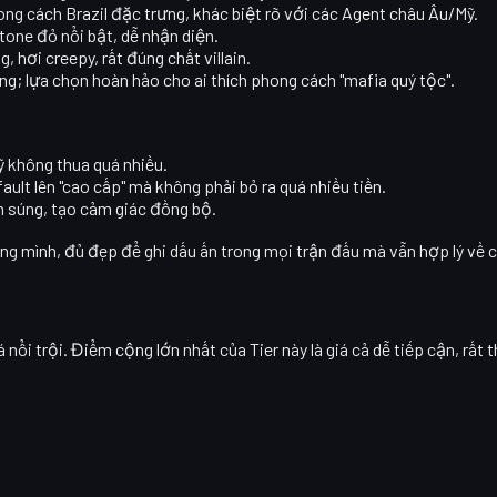
ong cách Brazil đặc trưng, khác biệt rõ với các Agent châu Âu/Mỹ.
tone đỏ nổi bật, dễ nhận diện.
ng, hơi creepy, rất đúng chất villain.
ọng; lựa chọn hoàn hảo cho ai thích phong cách "mafia quý tộc".
 không thua quá nhiều.
lt lên "cao cấp" mà không phải bỏ ra quá nhiều tiền.
in súng, tạo cảm giác đồng bộ.
ng mình, đủ đẹp để ghi dấu ấn trong mọi trận đấu mà vẫn hợp lý về c
i trội. Điểm cộng lớn nhất của Tier này là giá cả dễ tiếp cận, rất 