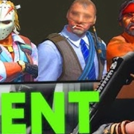
 là một ưu thế.
t lại rất khó bị phát hiện ở vài góc map.
ns
và CS2 skins.
thích phong cách đó.
 Agent thường có giá cao nhất trên thị trường.
đại.
 có thể sở hữu.
ộng.