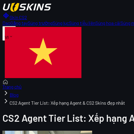
Skin CS2
Dao
Găng tay
Súng trường
Súng lục
Súng tiểu liên
Súng hoa cải
Súng 
VI
Trang chủ
Blog
CS2 Agent Tier List: Xếp hạng Agent & CS2 Skins đẹp nhất
CS2 Agent Tier List: Xếp hạng 