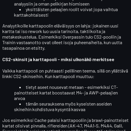
analyysiin
ja oman pelikirjan hiomiseen
yksittäisten pelaajien roolit voivat jopa
vaihtua
karttakohtaisesti
Analyytikoille karttapoolin eläväisyys on lahja: jokainen uusi
kartta tai iso rework luo uusia tarinoita, taktiikoita ja
metakeskustelua. Esimerkiksi Overpassin tulo CS2-pooliin ja
Trainin vastaanotto ovat olleet isoja puheenaiheita, kun uutta
tasapainoa on etsitty.
CS2-skinsit ja karttapooli – miksi ulkonäkö merkitsee
Vaikka karttapooli on puhtaasti pelillinen teema, sillä on yllättävä
linkki CS2-skinseihin
. Kun karttapooli muuttuu:
tietyt
aseet nousevat metaan
– esimerkiksi CT-
painotteiset kartat boostaavat M4- ja AWP-pelaajien
arvoa
tämän seurauksena myös kyseisten aseiden
skineihin kohdistuva kysyntä kasvaa
Jos esimerkiksi Cache palaisi karttapooliin ja brawl-painotteiset
kartat olisivat pinnalla, riflereiden (AK-47, M4A1-S, M4A4, Galil,