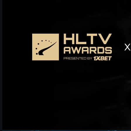
tapahtumaan. Liiketoiminnan prioriteettien ja
aikataulurajoitusten vuoksi emme valitettavasti voi osallistua
tämän vuoden tapahtumaan. Toivotamme tilaisuudelle suurta
menestystä ja odotamme innolla osallistumista HLTV Awards
2026 -tapahtumaan.
joulukuuta 29, 2025
kirjoittanut
Michael
Johnson