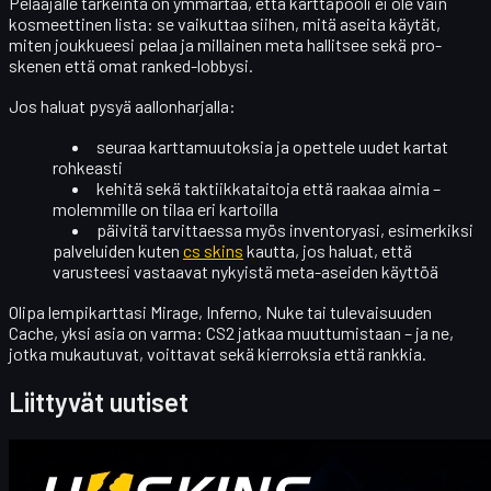
Pelaajalle tärkeintä on ymmärtää, että karttapooli ei ole vain
kosmeettinen lista: se vaikuttaa siihen, mitä aseita käytät,
miten joukkueesi pelaa ja millainen
meta
hallitsee sekä pro-
skenen että omat ranked-lobbysi.
Jos haluat pysyä aallonharjalla:
seuraa karttamuutoksia ja opettele uudet kartat
rohkeasti
kehitä sekä taktiikkataitoja että raakaa aimia –
molemmille on tilaa eri kartoilla
päivitä tarvittaessa myös inventoryasi, esimerkiksi
palveluiden kuten
cs skins
kautta, jos haluat, että
varusteesi vastaavat nykyistä meta-aseiden käyttöä
Olipa lempikarttasi Mirage, Inferno, Nuke tai tulevaisuuden
Cache, yksi asia on varma: CS2 jatkaa muuttumistaan – ja ne,
jotka mukautuvat, voittavat sekä kierroksia että rankkia.
Liittyvät uutiset
Counter-Strike 2
huhtikuuta 20, 2026