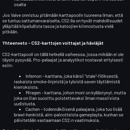
osalta
Jos Valve onnistuu pitämään karttapoolin tuoreena ilman, että
se tuntuu sattumanvaraiselta, CS2:lla on hyvät mahdollisuudet
ylläpitää kilpailullista tasoa ja katsojien kiinnostusta vielä
pitkään.
Yhteenveto – CS2-karttojen voittajat ja häviäjät
CS2-karttapooli on tällä hetkellä vaiheessa, jossa
mikään ei ole
täysin pysyvää
. Pro-pelaajat ja analyytikot nostavat erityisesti
esiin:
Infernon
– karttana, joka kärsii "stale"-fiiliksestä,
raskaista smoke-linjeistä ja tylsistä saven täyttämistä
kierroksista.
Miragen
– karttana, johon moni on kyllästynyt, mutta
joka on liian suosittu poistettavaksi ilman massiivista
uudistusta.
Cachen
– todennäköisenä palaajana, joka tuo lisää
brawl-henkistä, aim-painotteista gameplayta, kunhan se
päivitetään vastaamaan CS2:n vaatimuksia.