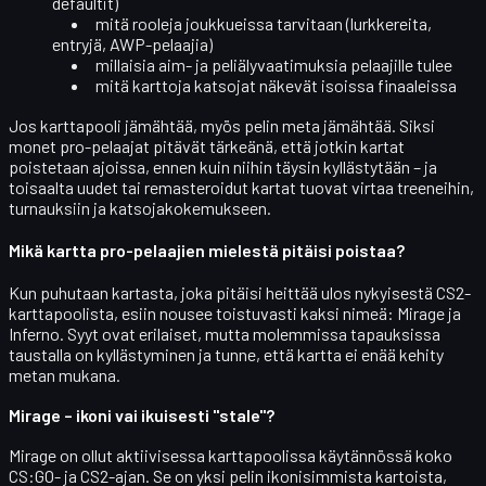
defaultit)
mitä
rooleja joukkueissa
tarvitaan (lurkkereita,
entryjä, AWP-pelaajia)
millaisia
aim- ja peliälyvaatimuksia
pelaajille tulee
mitä karttoja katsojat näkevät isoissa finaaleissa
Jos karttapooli jämähtää, myös pelin meta jämähtää. Siksi
monet pro-pelaajat pitävät tärkeänä, että jotkin kartat
poistetaan ajoissa, ennen kuin niihin täysin kyllästytään – ja
toisaalta uudet tai remasteroidut kartat tuovat virtaa treeneihin,
turnauksiin ja katsojakokemukseen.
Mikä kartta pro-pelaajien mielestä pitäisi poistaa?
Kun puhutaan kartasta, joka
pitäisi heittää ulos
nykyisestä CS2-
karttapoolista, esiin nousee toistuvasti kaksi nimeä:
Mirage
ja
Inferno
. Syyt ovat erilaiset, mutta molemmissa tapauksissa
taustalla on kyllästyminen ja tunne, että kartta ei enää kehity
metan mukana.
Mirage – ikoni vai ikuisesti "stale"?
Mirage
on ollut aktiivisessa karttapoolissa käytännössä koko
CS:GO- ja CS2-ajan. Se on yksi pelin ikonisimmista kartoista,