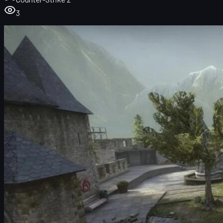
3
CS2-karttapooli vuonna 2025 – mistä kiistellään?
Miksi karttamuutokset ovat tärkeitä CS2:ssa?
Mikä kartta pro-pelaajien mielestä pitäisi poistaa?
Mirage – ikoni vai ikuisesti "stale"?
Inferno saa rankkaa kritiikkiä
Overpass ja muut epäsuositut vaihtoehdot
Mikä kartta pitäisi lisätä karttapooliin?
Taktiset vs. brawl-kartat – tasapainon haaste
Cache – suurin ehdokas paluuseen
Cache ja CS2-meta – mitä pitäisi muuttua?
Miten karttamuutokset vaikuttavat pelaajiin?
Ranked-pelit ja pubi-lobbyn arki
Pro-skene, analyytikot ja valmentajat
CS2-skinsit ja karttapooli – miksi ulkonako-
merkitsee">CS2-skinsit ja karttapooli – miksi ulkonäkö
merkitsee
Missä myönnetään parhaat CS-skinsit?
Vinkkejä skins-kauppaan uuskinsissa
Tulevaisuuden karttapooli – mitä voidaan odottaa?
Yhteenveto – CS2-karttojen voittajat ja häviäjät