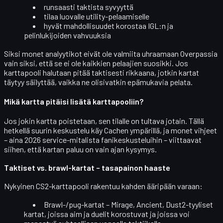
runsaasti
taktista syvyyttä
tilaa luovalle utility-pelaamiselle
hyvät mahdollisuudet korostaa IGL:n ja
pelinlukijoiden vahvuuksia
Siksi monet analyytikot eivät ole valmiita uhraamaan Overpassia
vain siksi, että se ei ole kaikkien pelaajien suosikki. Jos
karttapooli halutaan pitää
taktisesti rikkaana
, jotkin kartat
täytyy säilyttää, vaikka ne olisivatkin epämukavia pelata.
Mikä kartta pitäisi lisätä karttapooliin?
Jos jokin kartta poistetaan, sen tilalle on tultava jotain. Tällä
hetkellä suurin keskustelu käy
Cachen
ympärillä, ja monet vihjeet
– aina 2026 service-mitalista fanikeskusteluihin – viittaavat
siihen, että kartan paluu on vain ajan kysymys.
Taktiset vs. brawl-kartat – tasapainon haaste
Nykyinen CS2-karttapooli rakentuu kahden ääripään varaan:
Brawl-/pug-kartat
– Mirage, Ancient, Dust2-tyyliset
kartat, joissa aim ja duelit korostuvat ja joissa voi