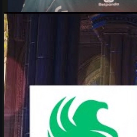
kirjoittanut
Michael
Johnson
Counter-Strike 2
kesäkuuta 17, 2026
Falcons vs Vitality – CS2-analyysi ja cs skins -vinkit
Syvä analyysi Falcons vs Vitality -puolivälierästä IEM Cologne
Major 2026:ssa sekä vinkit csgo skins -kauppaan suomalaisille
pelaajille.
kesäkuuta 17, 2026