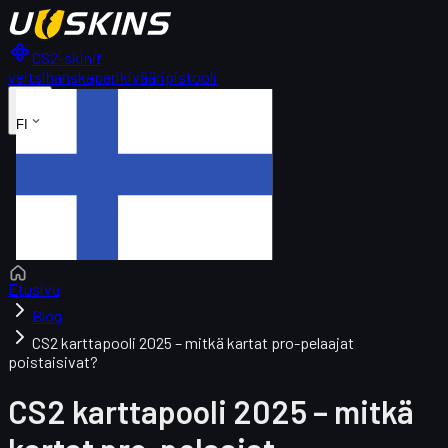
CS2-skinit
veitsi
hanskapari
kivääri
pistooli
FI
Etusivu
Blog
CS2 karttapooli 2025 – mitkä kartat pro-pelaajat
poistaisivat?
CS2 karttapooli 2025 – mitkä