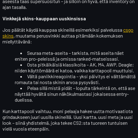
aseesta taas supersuositun – ja silloin on hyvä, että inventory on
ajan tasalla.
Vinkkejä skins-kauppaan uuskinsissa
Jos päätät käydä kauppaa skineillä esimerkiksi palvelussa
csgo
skins
, muutama perusvinkki auttaa pitämään kokemuksen
miellyttävänä:
Seuraa meta-aseita
– tarkista, mitä aseita näet
eniten pro-peleissä ja omissa ranked-matseissasi.
Osta pitkäikäisiä klassikoita
– AK, M4, AWP, Deagle;
niiden käyttömäärä ei katoa, vaikka karttapooli muuttuisi.
Vältä paniikkireagointia
– yksi päivitys ei välttämättä
romauta tai nosta skinin arvoa pysyvästi.
Pelaa sillä mistä pidät
– lopulta tärkeintä on, että ase
näyttää hyvältä sinun näkökulmastasi jokaisessa entry-
duelissa.
Kun karttapooli vaihtuu, moni pelaaja hakee uutta motivaatiota
grindaukseen juuri
uusilla skineillä
. Uusi kartta, uusi meta ja uusi
look – siinä yhdistelmä, joka tekee CS2:sta tuoreen tuntuisen
vielä vuosia eteenpäin.