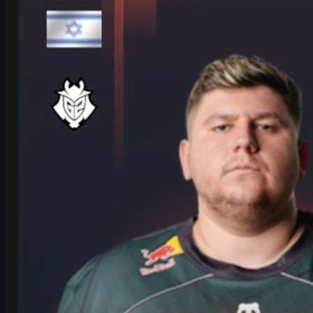
HeavyGod ja G2 Cologne Majorissa – itsevarmuus,
ankkurointi ja cs skins
G2:n HeavyGod valmistautuu IEM Cologne Major 2026 -
playoffeihin LANXESS-areenalla. Lue haastattelu, analyysi ja
vinkit csgo skins -kauppaan.
kesäkuuta 17, 2026