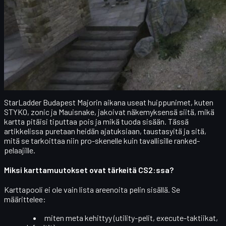
CS2-karttapooli vuonna 2025 – mistä kiistellään?
Counter-Strike 2
-karttapooli on yksi pelin puhutuimmista
aiheista. Jokaisella on lempikarttansa – ja kartta, jonka kohdalla
insta-ban on selkäytimessä. Pro-pelaajat, valmentajat ja
analyytikot ovat pitkään toivoneet aktiivisempaa karttapoolin
kierrätystä, ja Valve on vihdoin herännyt: jokaisen neljän
ensimmäisen CS2 Majorin jälkeen karttapooliin on tehty
muutoksia.
StarLadder Budapest Majorin aikana useat huippunimet, kuten
STYKO
,
zonic
ja
Mauisnake
, jakoivat näkemyksensä siitä,
mikä
kartta pitäisi tiputtaa pois ja mikä tuoda sisään
. Tässä
artikkelissa puretaan heidän ajatuksiaan, taustasyitä ja sitä,
mitä se tarkoittaa niin pro-skenelle kuin tavallisille ranked-
pelaajille.
Miksi karttamuutokset ovat tärkeitä CS2:ssa?
Karttapooli ei ole vain lista areenoita pelin sisällä. Se
määrittelee:
miten
meta
kehittyy (utility-pelit, execute-taktiikat,