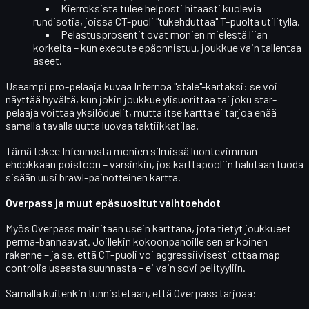
Kierroksista tulee helposti
hitaasti kuolevia
rundisotia, joissa CT-puoli "tukehduttaa" T-puolta utilitylla.
Pelastusprosentit
ovat monien mielestä liian
korkeita – kun execute epäonnistuu, joukkue vain tallentaa
aseet.
Useampi pro-pelaaja kuvaa Infernoa "stale"-kartaksi: se voi
näyttää hyvältä, kun jokin joukkue ylisuorittaa tai joku star-
pelaaja voittaa yksilöduelit, mutta itse kartta ei tarjoa enää
samalla tavalla
uutta luovaa taktiikkatilaa
.
Tämä tekee Infennosta monien silmissä luontevimman
ehdokkaan poistoon – varsinkin, jos karttapooliin halutaan tuoda
sisään uusi brawl-painotteinen kartta.
Overpass ja muut epäsuositut vaihtoehdot
Myös
Overpass
mainitaan usein karttana, jota tietyt joukkueet
perma-bannaavat
. Joillekin kokoonpanoille sen erikoinen
rakenne – ja se, että CT-puoli voi aggressiivisesti ottaa map
controlia useasta suunnasta – ei vain sovi pelityyliin.
Samalla kuitenkin tunnistetaan, että Overpass tarjoaa: