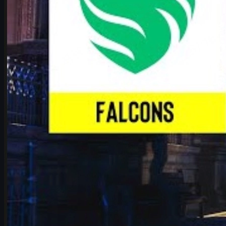
kirjoittanut
Michael
Johnson
Näytä lisää
Parhaat sijoitukset