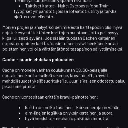
menestyä suhteellisen vapaalla taktiikalla.
Taktiset kartat
– Nuke, Overpass, jopa Train-
tyyppiset ympäristöt, joissa rotaatiot, utility ja tarkka
ajoitus ovat elinehto.
Monien projen ja analyytikoiden mielestä karttapoolin olisi hyvä
nojata kevyesti taktisten karttojen suuntaan
, jotta peli pysyy
kilpailullisesti syvänä. Jos sisään tuodaan Cachen kaltainen
nopeatempoinen kartta, jonkin toisen brawl-henkisen kartan
poistaminen voi olla välttämätöntä tasapainon säilyttämiseksi.
Cache – suurin ehdokas paluuseen
Cache
on monelle vanhan koulukunnan CS:GO-pelaajalle
nostalginen kartta: selkeä rakenne, kovat duelit ja hyvät
mahdollisuudet yksilösuorituksille. Juuri siksi sen odotettu paluu
jakaa mielipiteitä.
Cache on luonteeltaan
erittäin brawl-painotteinen
:
kartta on melko
tasainen
– korkeuseroja on vähän
aim-linejen
logiikka on yksinkertainen ja suora
hyvä
headshot-mechanic
palkitaan armotta