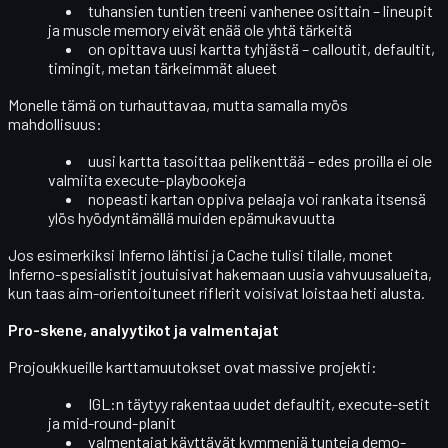
tuhansien tuntien treeni
vanhenee osittain – lineupit
ja muscle memory eivät enää ole yhtä tärkeitä
on opittava
uusi kartta tyhjästä
– calloutit, defaultit,
timingit, metan tärkeimmät alueet
Monelle tämä on turhauttavaa, mutta samalla myös
mahdollisuus:
uusi kartta tasoittaa pelikenttää – edes proilla ei ole
valmiita execute-playbookeja
nopeasti kartan oppiva pelaaja voi
rankata itsensä
ylös
hyödyntämällä muiden epämukavuutta
Jos esimerkiksi Inferno lähtisi ja Cache tulisi tilalle, monet
Inferno-spesialistit joutuisivat hakemaan uusia vahvuusalueita,
kun taas aim-orientoituneet riflerit voisivat loistaa heti alusta.
Pro-skene, analyytikot ja valmentajat
Projoukkueille karttamuutokset ovat
massive projekti
:
IGL:n täytyy rakentaa uudet
defaultit, execute-setit
ja mid-round-planit
valmentajat käyttävät kymmeniä tunteja
demo-