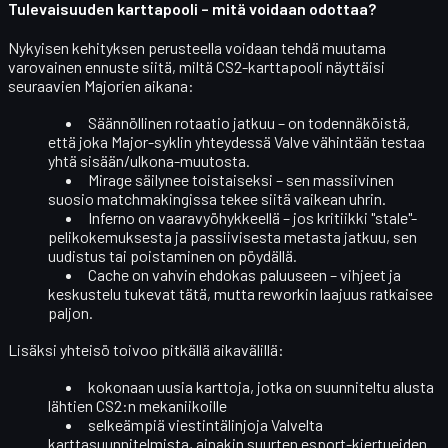
Tulevaisuuden karttapooli – mitä voidaan odottaa?
Nykyisen kehityksen perusteella voidaan tehdä muutama
varovainen ennuste siitä, miltä CS2-karttapooli näyttäisi
seuraavien Majorien aikana:
Säännöllinen rotaatio jatkuu
– on todennäköistä,
että joka Major-syklin yhteydessä Valve vähintään testaa
yhtä sisään/ulkona-muutosta.
Mirage säilynee toistaiseksi
– sen massiivinen
suosio matchmakingissa tekee siitä vaikean uhrin.
Inferno on vaaravyöhykkeellä
– jos kritiikki "stale"-
pelikokemuksesta ja passiivisesta metasta jatkuu, sen
uudistus tai poistaminen on pöydällä.
Cache on vahvin ehdokas paluuseen
– vihjeet ja
keskustelu tukevat tätä, mutta reworkin laajuus ratkaisee
paljon.
Lisäksi yhteisö toivoo pitkällä aikavälillä:
kokonaan uusia karttoja, jotka on suunniteltu
alusta
lähtien CS2:n mekaniikoille
selkeämpiä viestintälinjoja Valvelta
karttasuunnitelmista, ainakin suurten esport-kiertueiden