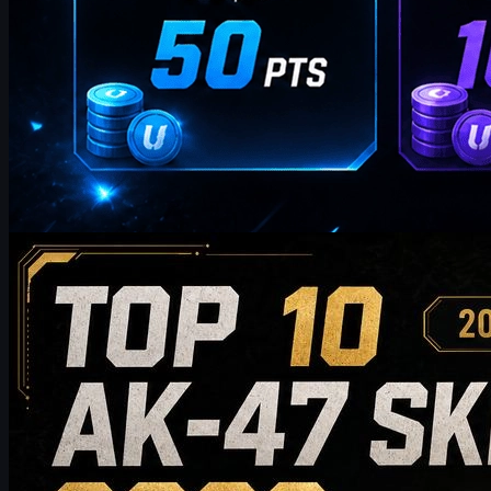
kirjoittanut
William Miller
Counter-Strike 2
toukokuuta 20, 2026
10 parasta AK-47-skinia, jotka kannattaa ostaa
vuonna 2026 – budjettiystävällisistä valinnoista
keräilijöiden suosikkeihin
Tutustu 10 parhaaseen AK-47-skinin, jotka kannattaa ostaa
vuonna 2026 – edullisista vaihtoehdoista huipputason
keräilyharvinaisuuksiin. Tämä opas vertailee tyyliä, hintatasoa,
kulumista, markkina-arvoa ja osto-ohjeita auttaakseen CS2-
pelaajia valitsemaan parhaan AK-47-skinin omaan varastoonsa.
toukokuuta 20, 2026