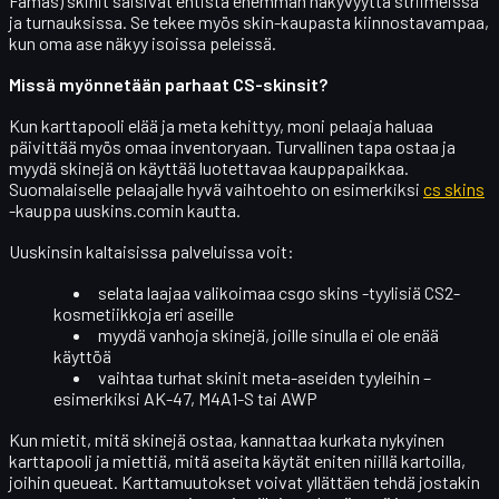
Famas) skinit saisivat entistä enemmän näkyvyyttä striimeissä
ja turnauksissa. Se tekee myös
skin-kaupasta kiinnostavampaa
,
kun oma ase näkyy isoissa peleissä.
Missä myönnetään parhaat CS-skinsit?
Kun karttapooli elää ja meta kehittyy, moni pelaaja haluaa
päivittää myös omaa inventoryaan. Turvallinen tapa ostaa ja
myydä skinejä on käyttää luotettavaa kauppapaikkaa.
Suomalaiselle pelaajalle hyvä vaihtoehto on esimerkiksi
cs skins
-kauppa uuskins.comin kautta.
Uuskinsin kaltaisissa palveluissa voit:
selata laajaa valikoimaa
csgo skins
-tyylisiä CS2-
kosmetiikkoja eri aseille
myydä vanhoja skinejä, joille sinulla ei ole enää
käyttöä
vaihtaa turhat skinit
meta-aseiden
tyyleihin –
esimerkiksi AK-47, M4A1-S tai AWP
Kun mietit, mitä skinejä ostaa, kannattaa kurkata nykyinen
karttapooli ja miettiä, mitä aseita käytät eniten niillä kartoilla,
joihin queueat. Karttamuutokset voivat yllättäen tehdä jostakin