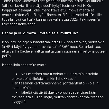
Tämä tekee Cachesta tähtipelaajien unelmakartan. Joukkueilla,
joilla on kovia riflereitä ja dueli-kykyä (esimerkiksi NiKo-
tyyppiset pelaajat), olisi merkittävä etu. Pro-valmentajat
ovatkin rivien välistä myöntäneet, että Cache voisi olla "meille
todella hyvä kartta" – kunhan se vain istuu CS2:n tekniseen ja
taktiseen kehykseen.
Cache ja CS2-meta – mitä pitäisi muuttua?
Moni pro-pelaaja huomauttaa, että CS2:ssa
smoket, molotovit
ja HE:t käyttäytyvät eri tavalla
kuin CS:GO:ssa. Se tarkoittaa,
että vanha Cache ei välttämättä toimi suoraan siirrettynä uuteen
peliin.
Mahdollisia haasteita ovat:
volumetriset savut voivat tukkia yksinkertaisia
choke point -linjoja liiankin tehokkaasti
liian tasainen karttarakenne voi johtaa yksitoikkoisiin
executeihin
läheltä käytävät duelit korostavat entisestään
mekaanista skill ceilingiä
, mutta vähentävät makrotason
syvyyttä