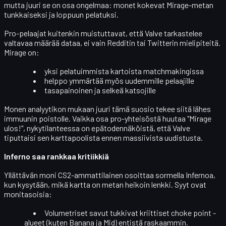
mutta juuri se on osa ongelmaa: monet kokevat Mirage-metan
tunkkaiseksi ja loppuun pelatuksi
.
Pro-pelaajat kuitenkin muistuttavat, että Valve tarkastelee
valtavaa määrää dataa, ei vain Redditin tai Twitterin mielipiteitä.
Mirage on:
yksi pelatuimmista kartoista matchmakingissa
helppo ymmärtää myös uudemmille pelaajille
tasapainoinen ja selkeä katsojille
Monen analyytikon mukaan juuri tämä suosio tekee siitä lähes
immuunin poistolle. Vaikka osa pro-yhteisöstä huutaa "Mirage
ulos!", nykytilanteessa on epätodennäköistä, että Valve
tiputtaisi sen karttapoolista ennen massiivista uudistusta.
Inferno saa rankkaa kritiikkiä
Yllättävän moni CS2-ammattilainen osoittaa sormella
Infernoa
,
kun kysytään, mikä kartta on metan heikoin lenkki. Syyt ovat
monitasoisia:
Volumetriset savut
tukkivat kriittiset choke point -
alueet (kuten Banana ja Mid) entistä raskaammin.