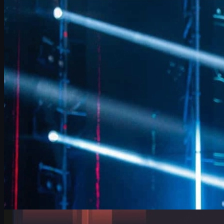
Counter-Strike 2
kesäkuuta 17, 2026
FalleN ja FURIA: tempo, muutokset ja matka kohti
CS2-mestaruutta
FalleN avaa FURIA:n muutokset, Overpass-menestyksen,
LANXESS-areenan tunteet ja CS2-tavoitteet. Lue analyysi sekä
vinkit cs skins -kaupankäyntiin.
kesäkuuta 17, 2026
kirjoittanut
David William
Counter-Strike 2
kesäkuuta 17, 2026