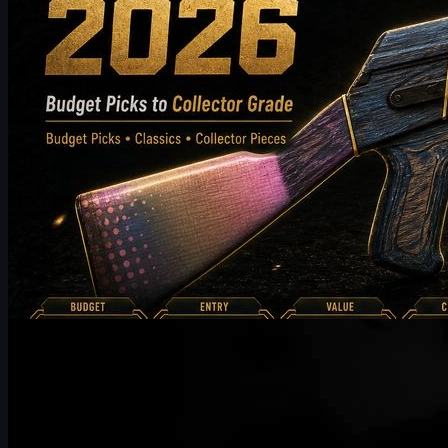
kirjoittanut
Michael
Johnson
Counter-Strike 2
joulukuuta 29, 2025
UUSKINS lähettää parhaat toivotuksensa HLTV
Awards 2025 -tapahtumaan
UUSKINS on kunnia saada kutsu HLTV Awards 2025 -