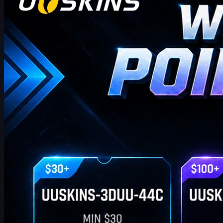
Hei CS2-kauppiaat! Tervetuloa viikoittaiseen
bonusblogiimme!
josta löydät tämän viikon uusimmat ja kattavimmat UUSKINS-
lahjapistekoodit. Päivitämme tätä sivua viikoittain
tarjotaksemme sinulle ylimääräisiä lahjapisteitä. Niin kauan kuin
tilauksesi täyttää vastaavan summan, voit käyttää alla olevia
koodeja lunastaaksesi pisteitä ja vaihtaaksesi ne suosikki-CS2-
skinisi kaupassa!
huhtikuuta 20, 2026