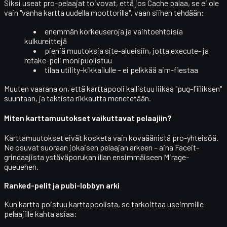
Siksi useat pro-pelaajat toivovat, että jos Cache palaa, se ei ole
vain "vanha kartta uudella moottorilla", vaan siihen tehdään:
enemmän
korkeuseroja
ja vaihtoehtoisia
kulkureittejä
pieniä muutoksia site-alueisiin, jotta execute- ja
retake-peli monipuolistuu
tilaa
utility-kikkailulle
– ei pelkkää aim-fiestaa
Muuten vaarana on, että karttapooli kallistuu liikaa "pug-fiiliksen"
suuntaan, ja taktista rikkautta menetetään.
Miten karttamuutokset vaikuttavat pelaajiin?
Karttamuutokset eivät kosketa vain kovaäänistä pro-yhteisöä.
Ne osuvat suoraan jokaisen pelaajan arkeen – aina Faceit-
grindaajista ystäväporukan illan ensimmäiseen Mirage-
queuehen.
Ranked-pelit ja pubi-lobbyn arki
Kun kartta poistuu karttapoolista, se tarkoittaa useimmille
pelaajille kahta asiaa: