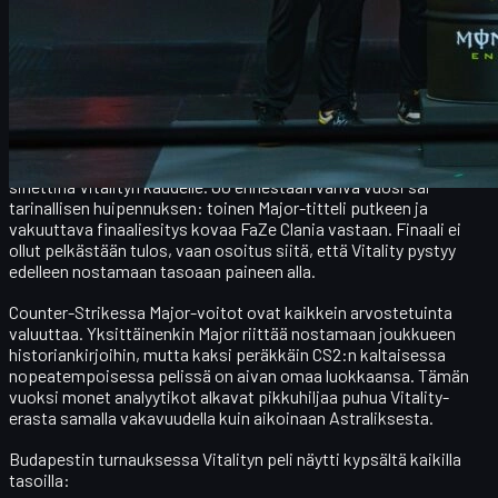
turnausvoiton putki kauden alkupuoliskolla ja yhteensä yhdeksän
turnausvoittoa vuoden aikana, on helppo ymmärtää, miksi
brittipelaaja William
"mezii"
Merriman uskaltaa kutsua Vitalitya
suoraan
kaikkien aikojen parhaaksi CS-joukkueeksi
.
StarLadder Budapest ja Majorien merkitys
StarLadder Budapest Majorin
voittaminen toimi symbolisena
sinettinä Vitalityn kaudelle. Jo ennestään vahva vuosi sai
tarinallisen huipennuksen: toinen Major-titteli putkeen ja
vakuuttava finaaliesitys kovaa
FaZe Clania
vastaan. Finaali ei
ollut pelkästään tulos, vaan osoitus siitä, että Vitality pystyy
edelleen nostamaan tasoaan paineen alla.
Counter-Strikessa Major-voitot ovat kaikkein arvostetuinta
valuuttaa. Yksittäinenkin Major riittää nostamaan joukkueen
historiankirjoihin, mutta kaksi peräkkäin CS2:n kaltaisessa
nopeatempoisessa pelissä on aivan omaa luokkaansa. Tämän
vuoksi monet analyytikot alkavat pikkuhiljaa puhua
Vitality-
erasta
samalla vakavuudella kuin aikoinaan Astraliksesta.
Budapestin turnauksessa Vitalityn peli näytti kypsältä kaikilla
tasoilla: