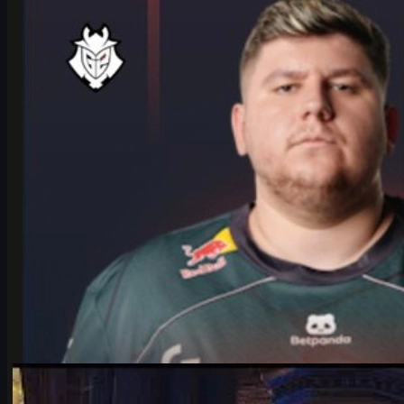
playoffeihin LANXESS-areenalla. Lue haastattelu, analyysi ja
vinkit csgo skins -kauppaan.
kesäkuuta 17, 2026
kirjoittanut
Michael
Johnson
Counter-Strike 2
kesäkuuta 17, 2026