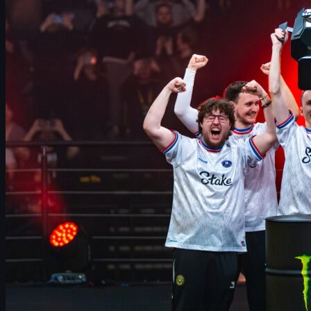
Vertailu Astralikseen ja muihin legendoihin
Tähtipelaajat ja roolit Vitalityssa
CS2-metaan sopeutuminen
CS2-skinitalous ja Vitalityn menestyksen vaikutus
Missä ostaa turvallisesti CS skins ja csgo skins?
Katse kohti 2026-kautta ja rostermaniaa
Yhteenveto – onko Vitality kaikkien aikojen paras?
Vitalityn historiallinen kausi lyhyesti
Vuosi 2025 jää Counter-Strike-historiaan ennen kaikkea yhdestä
syystä:
Team Vitality
. Ranskalaisorganisaatio onnistui tekemään
sen, mitä moni piti lähes mahdottomana CS2:n äärimmäisen
kilpailullisessa metassa – hallitsemaan koko kautta sekä
tuloksilla että pelillisellä identiteetillä.
Vitality nappasi voitot
IEM Katowicesta
ja kruunasi näin
harvinaisen triplan:
Cologne
,
Katowice
ja
Major
samaan
urakkaputkeen. Tämän lisäksi joukkue voitti sekä
BLAST Austin
Majorin
että
StarLadder Budapest Majorin
, mikä nosti heidät
harvinaiseen seuraan: heistä tuli ensimmäinen back-to-back
Major -mestari sitten vuosien 2018–2019
Astraliksen
.
Kun mukaan lasketaan peräti seitsemän peräkkäisen