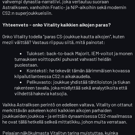
vahvempi
dynastia-narratiivi
, joka vertautuu suoraan
Astralikseen, vanhoihin Fnatic- ja NiP-aikoihin sekä modernin
CS2:n superjoukkueisiin.
Yhteenveto – onko Vitality kaikkien aikojen paras?
Onko Vitality todella
"paras CS-joukkue kautta aikojen"
, kuten
mezii väittää? Vastaus riippuu siitä, mitä painotat:
Tulokset
: back-to-back Majorit, IEM-voitot ja monen
turnauksen voittoputki puhuvat vahvasti heidän
puolestaan.
Konteksti
: he tekevät tämän äärimmäisen kovassa
kilpailutilanteessa CS2:n aikakaudella.
Pelikuvasto
: joukkue yhdistää tähtiloiston ja tiukan
rakenteen tavalla, joka miellyttää sekä analyytikoita että
viihdettä hakevia katsojia.
Vaikka Astraliksen perintö on edelleen valtava, Vitality on ottanut
merkittävän askeleen kohti
kaikkien aikojen parhaiden
joukkueiden joukkoa
– ja erittäin dynaamisessa CS2-maailmassa
he ovat tällä hetkellä selkeä mittatikku, johon muita verrataan.
Pelaajan näkökulmasta Vitalityn tarina muistuttaa, kuinka