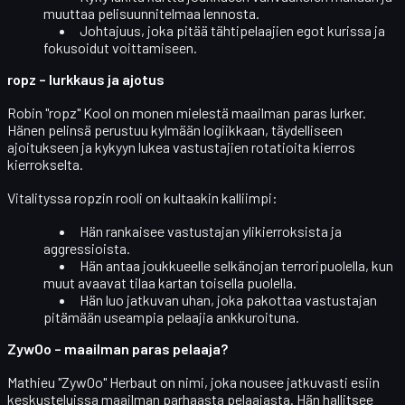
muuttaa pelisuunnitelmaa lennosta.
Johtajuus, joka pitää tähtipelaajien egot kurissa ja
fokusoidut voittamiseen.
ropz – lurkkaus ja ajotus
Robin "ropz" Kool
on monen mielestä maailman paras
lurker
.
Hänen pelinsä perustuu kylmään logiikkaan, täydelliseen
ajoitukseen ja kykyyn lukea vastustajien rotatioita kierros
kierrokselta.
Vitalityssa ropzin rooli on kultaakin kalliimpi:
Hän rankaisee vastustajan
ylikierroksista
ja
aggressioista.
Hän antaa joukkueelle
selkänojan terroripuolella
, kun
muut avaavat tilaa kartan toisella puolella.
Hän luo jatkuvan uhan, joka pakottaa vastustajan
pitämään useampia pelaajia ankkuroituna.
ZywOo – maailman paras pelaaja?
Mathieu "ZywOo" Herbaut
on nimi, joka nousee jatkuvasti esiin
keskusteluissa
maailman parhaasta pelaajasta
. Hän hallitsee