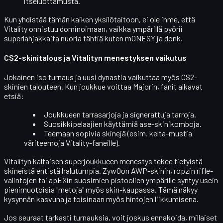
itseluottamusta.
Kun yhdistää tämän kaiken yksilötaitoon, ei ole ihme, että
Vitality onnistuu dominoimaan, vaikka ympärillä pyörii
superlahjakkaita nuoria tähtiä kuten
m0NESY
ja
donk
.
CS2-skinitalous ja Vitalityn menestyksen vaikutus
Jokainen iso turnaus ja uusi dynastia vaikuttaa myös
CS2-
skinien talouteen
. Kun joukkue voittaa Majorin, fanit alkavat
etsiä:
Joukkueen
tarrasarjoja
ja signerattuja tarroja.
Suosikkipelaajien käyttämiä
ase-skinikomboja
.
Teemaan sopivia skinejä (esim. kelta-mustia
väriteemoja Vitality-faneille).
Vitalityn kaltaisen superjoukkueen menestys tekee tietyistä
skineistä entistä halutumpia. ZywOon AWP-skinin, ropzin rifle-
valintojen tai apEXin suosimien pistoolien ympärille syntyy usein
pienimuotoisia "metoja" myös skin-kaupassa. Tämä näkyy
kysynnän kasvuna ja toisinaan myös hintojen liikkumisena.
Jos seuraat tarkasti turnauksia, voit joskus ennakoida, millaiset