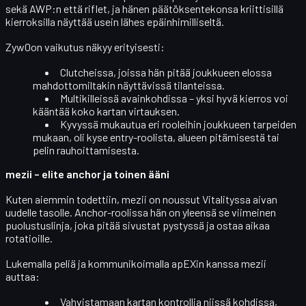
sekä AWP:n että riflet, ja hänen päätöksentekonsa kriittisillä
kierroksilla näyttää usein lähes epäinhimilliseltä.
ZywOon vaikutus näkyy erityisesti:
Clutcheissa
, joissa hän pitää joukkueen elossa
mahdottomiltakin näyttävissä tilanteissa.
Multikilleissä
avainkohdissa – yksi hyvä kierros voi
kääntää koko kartan virtauksen.
Kyvyssä mukautua eri rooleihin joukkueen tarpeiden
mukaan, oli kyse entry-roolista, alueen pitämisestä tai
pelin rauhoittamisesta.
mezii – elite anchor ja toinen ääni
Kuten aiemmin todettiin, mezii on noussut Vitalityssa aivan
uudelle tasolle.
Anchor-roolissa
hän on yleensä se viimeinen
puolustuslinja, joka pitää sivustat pystyssä ja ostaa aikaa
rotatioille.
Lukemalla peliä ja kommunikoimalla apEXin kanssa mezii
auttaa:
Vahvistamaan
kartan kontrollia
niissä kohdissa,