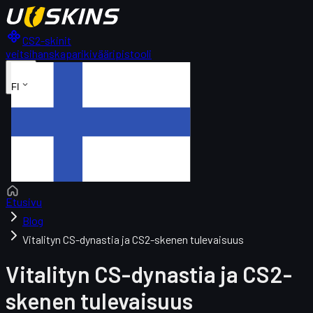
CS2-skinit
veitsi
hanskapari
kivääri
pistooli
FI
Etusivu
Blog
Vitalityn CS-dynastia ja CS2-skenen tulevaisuus
Vitalityn CS-dynastia ja CS2-
skenen tulevaisuus