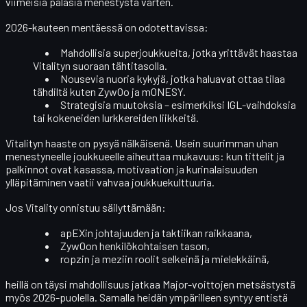
viimeisiä palasia menestystä varten.
2026-kauteen mentäessä on odotettavissa:
Mahdollisia superjoukkueita, jotka yrittävät haastaa
Vitalityn suoraan tähtitasolla.
Nousevia nuoria kykyjä, jotka haluavat ottaa tilaa
tähdiltä kuten ZywOo ja m0NESY.
Strategisia muutoksia – esimerkiksi IGL-vaihdoksia
tai kokeneiden lurkkereiden liikkeitä.
Vitalityn haaste on
pysyä nälkäisenä
. Usein suurimman uhan
menestyneelle joukkueelle aiheuttaa
mukavuus
: kun tittelit ja
palkinnot ovat kasassa, motivaation ja kurinalaisuuden
ylläpitäminen vaatii vahvaa joukkuekulttuuria.
Jos Vitality onnistuu säilyttämään:
apEXin johtajuuden ja taktiikan raikkaana,
ZywOon henkilökohtaisen tason,
ropzin ja meziin roolit selkeinä ja mielekkäinä,
heillä on täysi mahdollisuus jatkaa Major-voittojen metsästystä
myös 2026-puolella. Samalla heidän ympärilleen syntyy entistä