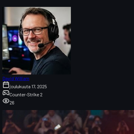
David William
joulukuuta 17, 2025
Counter-Strike 2
26
Vitalityn historiallinen kausi lyhyesti
StarLadder Budapest ja Majorien merkitys
Oliko vuosi 2025 kaikkien aikojen paras CS-vuotena?
mezii ja Vitalityn joukkueidentiteetti