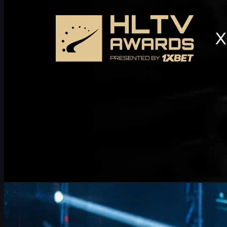
joulukuuta 29, 2025
kirjoittanut
Michael
Johnson
Counter-Strike 2
kesäkuuta 17, 2026
FalleN ja FURIA: tempo, muutokset ja matka kohti
CS2-mestaruutta