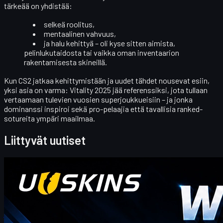
tärkeää on yhdistää:
selkeä roolitus,
mentaalinen vahvuus,
ja halu kehittyä – oli kyse sitten aimista,
pelinlukutaidosta tai vaikka oman inventaarion
rakentamisesta skineillä.
Kun CS2 jatkaa kehittymistään ja uudet tähdet nousevat esiin,
yksi asia on varma:
Vitality 2025
jää referenssiksi, jota tullaan
vertaamaan tulevien vuosien superjoukkueisiin – ja jonka
dominanssi inspiroi sekä pro-pelaajia että tavallisia ranked-
sotureita ympäri maailmaa.
Liittyvät uutiset
Counter-Strike 2
huhtikuuta 20, 2026
Hei CS2-kauppiaat! Tervetuloa viikoittaiseen
bonusblogiimme!
josta löydät tämän viikon uusimmat ja kattavimmat UUSKINS-
lahjapistekoodit. Päivitämme tätä sivua viikoittain