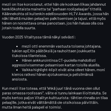
mezii on itse korostanut, ettei hän ole koskaan liikaa jahdannut
henkilökohtaista mainetta tai "parhaan roolipelaajan" titteliä.
Käännekohta oli kuitenkin edellisvuoden
HLTV Awards
, jossa hän
näki läheltä muiden pelaajien palkitsemisen ja tajusi, että myös
hänen on nostettava omaa panostaan, jos hän haluaa olla osa
jotain todella suurta.
Vuoden 2025 Vitalityssa tämä näkyi selvästi:
mezii otti enemmän vastuuta
toisena johtajana
,
tukien apEXin päätöksiä ja rauhoittaen joukkuetta
tiukoissa tilanteissa.
Hänen
ankkurointinsa
CT-puolella mahdollisti
aggressiivisemman pelaamisen kartan toisilla alueilla.
Vaikka highlight-klipit eivät aina olleet hänen, moni
kierros ratkesi hänen
ajotuksensa ja pelisilmänsä
ansiosta.
Kun mezii itse toteaa, että "ehkä juuri tänä vuonna olen ollut
paras omassa roolissani", väite ei tunnu lainkaan liioittelulta. Se
myös kertoo paljon Vitalityn kulttuurista: tähtien rinnalla on tilaa
pelaajille, jotka eivät välttämättä ole otsikoissa päivittäin,
mutta ilman heitä palapeli ei toimisi.