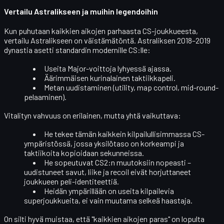
Vertailu Astralikseen ja muihin legendoihin
Kun puhutaan
kaikkien aikojen parhaasta CS-joukkueesta
,
vertailu Astralikseen on väistämätöntä. Astraliksen 2018–2019
dynastia asetti standardin modernille CS:lle:
Useita Major-voittoja lyhyessä ajassa.
Äärimmäisen kurinalainen taktiikkapeli.
Metan uudistaminen (utility, map control, mid-round-
pelaaminen).
Vitalityn vahvuus on erilainen, mutta yhtä vaikuttava:
He tekee tämän kaikkein
kilpailullisimmassa
CS-
ympäristössä, jossa yksilötaso on korkeampi ja
taktiikoita kopioidaan sekunneissa.
He sopeutuvat
CS2:n muutoksiin
nopeasti –
uudistuneet savut, liike ja recoil eivät horjuttaneet
joukkueen peli-identiteettiä.
Heidän ympärillään on useita kilpailevia
superjoukkueita
, ei vain muutama selkeä haastaja.
On silti hyvä muistaa, että "kaikkien aikojen paras" on lopulta