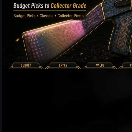
kirjoittanut
Michael
Johnson
Counter-Strike 2
joulukuuta 29, 2025
UUSKINS lähettää parhaat toivotuksensa HLTV
Awards 2025 -tapahtumaan
UUSKINS on kunnia saada kutsu HLTV Awards 2025 -
tapahtumaan. Liiketoiminnan prioriteettien ja
aikataulurajoitusten vuoksi emme valitettavasti voi osallistua
tämän vuoden tapahtumaan. Toivotamme tilaisuudelle suurta
menestystä ja odotamme innolla osallistumista HLTV Awards
2026 -tapahtumaan.