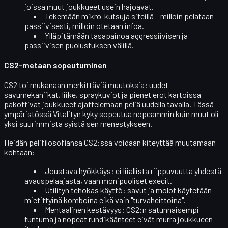
joissa muut joukkueet usein hajoavat.
Tekemään
mikro-kutsuja
siteillä – milloin pelataan
passiivisesti, milloin otetaan infoa.
Ylläpitämään
tasapainoa
aggressiivisen ja
passiivisen puolustuksen välillä.
CS2-metaan sopeutuminen
CS2 toi mukanaan merkittäviä muutoksia: uudet
savumekaniikat, liike, spraykuviot ja pienet erot kartoissa
pakottivat joukkueet ajattelemaan peliä uudella tavalla. Tässä
ympäristössä Vitalityn kyky
sopeutua nopeammin kuin muut
oli
yksi suurimmista syistä sen menestykseen.
Heidän pelifilosofiansa CS2:ssa voidaan kiteyttää muutamaan
kohtaan:
Joustava hyökkäys
: ei liiallista riippuvuutta yhdestä
avauspelaajasta, vaan monipuoliset execit.
Utilityn tehokas käyttö
: savut ja molot käytetään
mietittyinä komboina eikä vain "turvaheittoina".
Mentaalinen kestävyys
: CS2:n satunnaisempi
tuntuma ja nopeat rundikäänteet eivät murra joukkueen