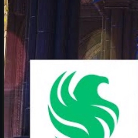
Falcons vs Vitality – CS2-analyysi ja cs skins -vinkit
Syvä analyysi Falcons vs Vitality -puolivälierästä IEM Cologne
Major 2026:ssa sekä vinkit csgo skins -kauppaan suomalaisille
pelaajille.
kesäkuuta 17, 2026
kirjoittanut
Michael
Johnson