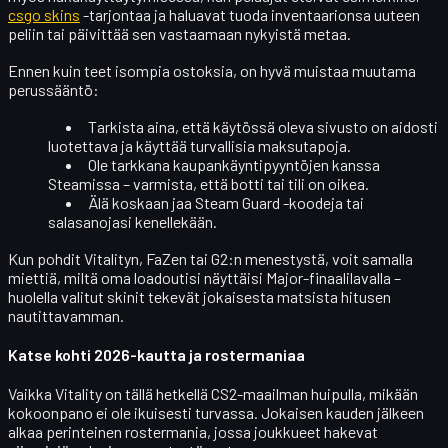
csgo skins
-tarjontaa ja haluavat tuoda inventaarionsa uuteen
peliin tai päivittää sen vastaamaan nykyistä metaa.
Ennen kuin teet isompia ostoksia, on hyvä muistaa muutama
perussääntö:
Tarkista aina, että käytössä oleva sivusto on
aidosti
luotettava
ja käyttää turvallisia maksutapoja.
Ole tarkkana
kaupankäyntipyyntöjen
kanssa
Steamissa – varmista, että botti tai tili on oikea.
Älä koskaan jaa
Steam Guard -koodeja
tai
salasanojasi kenellekään.
Kun pohdit Vitalityn, FaZen tai G2:n menestystä, voit samalla
miettiä, miltä oma loadoutisi näyttäisi Major-finaalilavalla –
huolella valitut skinit tekevät jokaisesta matsista hitusen
nautittavamman.
Katse kohti 2026-kautta ja rostermaniaa
Vaikka Vitality on tällä hetkellä CS2-maailman huipulla,
mikään
kokoonpano ei ole ikuisesti turvassa
. Jokaisen kauden jälkeen
alkaa perinteinen
rostermania
, jossa joukkueet hakevat