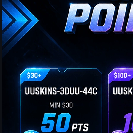
tarjotaksemme sinulle ylimääräisiä lahjapisteitä. Niin kauan kuin
tilauksesi täyttää vastaavan summan, voit käyttää alla olevia
koodeja lunastaaksesi pisteitä ja vaihtaaksesi ne suosikki-CS2-
skinisi kaupassa!
huhtikuuta 20, 2026