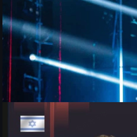
FalleN avaa FURIA:n muutokset, Overpass-menestyksen,
LANXESS-areenan tunteet ja CS2-tavoitteet. Lue analyysi sekä
vinkit cs skins -kaupankäyntiin.
kesäkuuta 17, 2026
kirjoittanut
David William
Counter-Strike 2
kesäkuuta 17, 2026
HeavyGod ja G2 Cologne Majorissa – itsevarmuus,
ankkurointi ja cs skins
G2:n HeavyGod valmistautuu IEM Cologne Major 2026 -