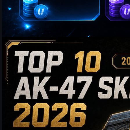
kirjoittanut
William Miller
Counter-Strike 2
toukokuuta 20, 2026
10 parasta AK-47-skinia, jotka kannattaa ostaa
vuonna 2026 – budjettiystävällisistä valinnoista
keräilijöiden suosikkeihin
Tutustu 10 parhaaseen AK-47-skinin, jotka kannattaa ostaa
vuonna 2026 – edullisista vaihtoehdoista huipputason
keräilyharvinaisuuksiin. Tämä opas vertailee tyyliä, hintatasoa,
kulumista, markkina-arvoa ja osto-ohjeita auttaakseen CS2-
pelaajia valitsemaan parhaan AK-47-skinin omaan varastoonsa.
toukokuuta 20, 2026