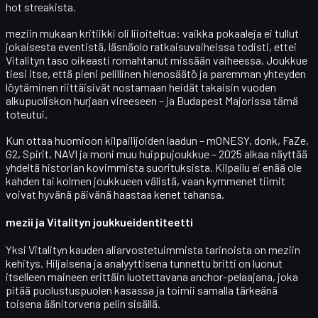
hot streakista.
meziin
mukaan kritiikki oli liioiteltua: vaikka pokaaleja ei tullut
jokaisesta eventistä, läsnäolo ratkaisuvaiheissa todisti, ettei
Vitalityn taso oikeasti romahtanut missään vaiheessa. Joukkue
tiesi itse, että pieni pelillinen hienosäätö ja paremman yhteyden
löytäminen riittäisivät nostamaan heidät takaisin vuoden
alkupuoliskon hurjaan vireeseen – ja Budapest Majorissa tämä
toteutui.
Kun ottaa huomioon kilpailijoiden laadun –
m0NESY
,
donk
, FaZe,
G2, Spirit, NAVI ja moni muu huippujoukkue – 2025 alkaa näyttää
yhdeltä historian kovimmista suorituksista. Kilpailu ei enää ole
kahden tai kolmen joukkueen välistä, vaan kymmenet tiimit
voivat hyvänä päivänä haastaa kenet tahansa.
mezii ja Vitalityn joukkueidentiteetti
Yksi Vitalityn kauden aliarvostetuimmista tarinoista on
meziin
kehitys
. Hiljaisena ja analyyttisena tunnettu britti on luonut
itselleen maineen erittäin luotettavana
anchor-pelaajana
, joka
pitää puolustuspuolen kasassa ja toimii samalla tärkeänä
toisena äänitorvena pelin sisällä.