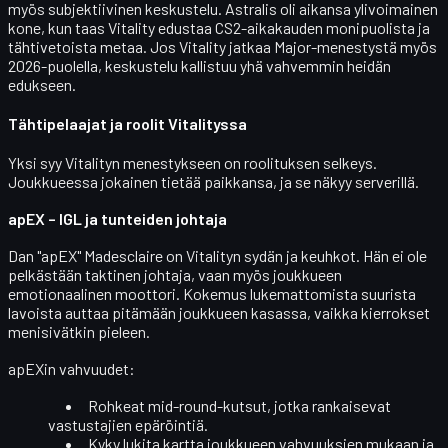
myös
subjektiivinen
keskustelu. Astralis oli aikansa ylivoimainen
kone, kun taas Vitality edustaa CS2-aikakauden monipuolista ja
tähtivetoista metaa. Jos Vitality jatkaa Major-menestystä myös
2026-puolella, keskustelu kallistuu yhä vahvemmin heidän
edukseen.
Tähtipelaajat ja roolit Vitalityssa
Yksi syy Vitalityn menestykseen on roolituksen selkeys.
Joukkueessa jokainen tietää paikkansa, ja se näkyy serverillä.
apEX – IGL ja tunteiden johtaja
Dan "apEX" Madesclaire
on Vitalityn sydän ja keuhkot. Hän ei ole
pelkästään taktinen johtaja, vaan myös joukkueen
emotionaalinen moottori
. Kokemus lukemattomista suurista
lavoista auttaa pitämään joukkueen kasassa, vaikka kierrokset
menisivätkin pieleen.
apEXin vahvuudet:
Rohkeat
mid-round-kutsut
, jotka rankaisevat
vastustajien epäröintiä.
Kyky
lukita kartta
joukkueen vahvuuksien mukaan ja