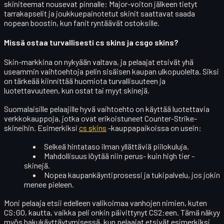
skiniteemat nousevat pinnalle: Major-voiton jälkeen tietyt
tarrakapselit
ja joukkuepainotetut skinit saattavat saada
nopean boostin, kun fanit ryntäävät ostoksille.
Missä ostaa turvallisesti cs skins ja csgo skins?
Skin-markkina on nykyään valtava, ja pelaajat etsivät yhä
useammin vaihtoehtoja pelin sisäisen kaupan ulkopuolelta. Siksi
on tärkeää kiinnittää huomiota
turvallisuuteen ja
luotettavuuteen
, kun ostat tai myyt skinejä.
Suomalaisille pelaajille hyvä vaihtoehto on käyttää luotettavia
verkkokauppoja, jotka ovat erikoistuneet Counter-Strike-
skineihin. Esimerkiksi
cs skins
-kauppapaikoissa on usein:
Selkeä
hintataso
ilman yllättäviä piilokuluja.
Mahdollisuus löytää niin perus- kuin
high tier
-
skinejä.
Nopea
kaupankäyntiprosessi
ja tukipalvelu, jos jokin
menee pieleen.
Moni pelaaja etsii edelleen valikoimaa vanhojen nimien, kuten
CS:GO
, kautta, vaikka peli onkin päivittynyt CS2:een. Tämä näkyy
myös hakukäyttäytymisessä, kun pelaajat etsivät esimerkiksi