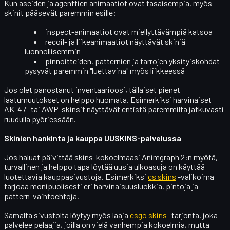
Kun aseiden ja agenttien animaatiot ovat tasaisempia, myös
skinit pääsevät paremmin esille:
inspect-animaatiot ovat miellyttävämpiä katsoa
recoil- ja liikeanimaatiot näyttävät skiniä
luonnollisemmin
pinnoitteiden, patternien ja tarrojen yksityiskohdat
pysyvät paremmin "luettavina" myös liikkeessä
Jos olet panostanut inventaarioosi, tällaiset pienet
laatumuutokset on helppo huomata. Esimerkiksi harvinaiset
AK-47- tai AWP-skinsit näyttävät entistä paremmilta jatkuvasti
ruudulla pyöriessään.
Skinien hankinta ja kauppa UUSKINS-palvelussa
Jos haluat päivittää skins-kokoelmaasi Animgraph 2:n myötä,
turvallinen ja helppo tapa löytää uusia ulkoasuja on käyttää
luotettavia kauppasivustoja. Esimerkiksi
cs skins
-valikoima
tarjoaa monipuolisesti eri harvinaisuusluokkia, pintoja ja
pattern-vaihtoehtoja.
Samalta sivustolta löytyy myös laaja
csgo skins
-tarjonta, joka
palvelee pelaajia, joilla on vielä vanhempia kokoelmia, mutta