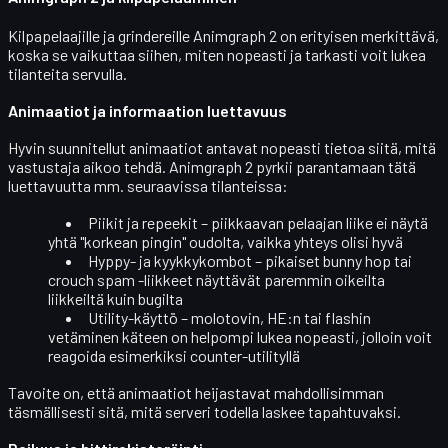
Kilpapelaajille ja grindereille Animgraph 2 on erityisen merkittävä,
koska se vaikuttaa siihen, miten nopeasti ja tarkasti voit lukea
tilanteita servulla.
Animaatiot ja informaation luettavuus
Hyvin suunnitellut animaatiot antavat nopeasti tietoa siitä, mitä
vastustaja aikoo tehdä. Animgraph 2 pyrkii parantamaan tätä
luettavuutta mm. seuraavissa tilanteissa:
Piikit ja repeekit
– piikkaavan pelaajan liike ei näytä
yhtä "korkean pingin" oudolta, vaikka yhteys olisi hyvä
Hyppy- ja kyykkykombot
– pikaiset bunny hop tai
crouch spam -liikkeet näyttävät paremmin oikeilta
liikkeiltä kuin bugilta
Utility-käyttö
– molotovin, HE:n tai flashin
vetäminen käteen on helpompi lukea nopeasti, jolloin voit
reagoida esimerkiksi counter-utilityllä
Tavoite on, että animaatiot heijastavat mahdollisimman
täsmällisesti sitä, mitä serveri todella laskee tapahtuvaksi.