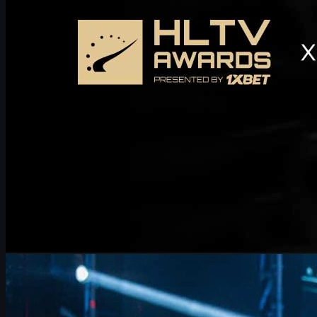
joulukuuta 29, 2025
kirjoittanut
Michael
Johnson
Counter-Strike 2
kesäkuuta 17, 2026
FalleN ja FURIA: tempo, muutokset ja matka kohti
CS2-mestaruutta