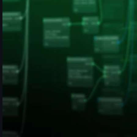
miten hahmosi kumartuu, kyykistyy ja nousee yllös
miten vetäät aseen esiin tai vaihdat varusteita
miten puukko- ja ampumisanimaatiot toistuvat
miten kolmannen persoonan animaatiot (se, minkä
muut näkevät) synkkaavat pelitilanteen kanssa
CS2 on äärimmäisen reaktiopohjainen peli: nähdyt animaatiot
vaikuttavat siihen, miten nopeasti tulkitset tilanteen, reagoit
piikkiin kulman takaa tai huomaat vihollisen utility-käytöksen.
Siksi animaatioiden selkeys ei ole vain kosmetiikkaa, vaan
suoraan
pelattavuuteen ja kilpailullisuuteen
vaikuttava osa.
Miksi Valve päivitti animointijärjestelmän?
Alkuperäinen CS2:n animaatioarkkitehtuuri perustui vanhemman
Counter-Striken pohjalle. Vaikka Source 2 toi jo paljon
parannuksia, Valve halusi järjestelmän, joka:
on paremmin optimoitu nykyaikaisille CPU:ille ja
verkoille
vähentää animaatioiden aiheuttamaa kuormaa
erityisesti 10 pelaajan matseissa
päivittää animaatioiden logiikkaa niin, että siirtymät