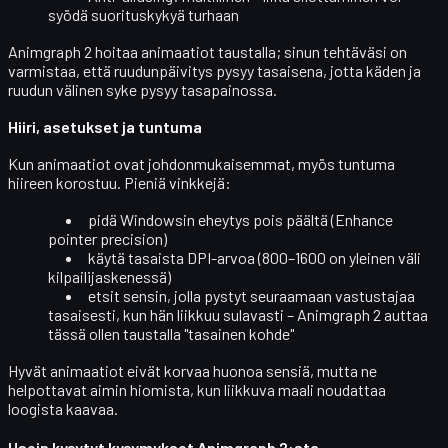
syödä suorituskykyä turhaan
Animgraph 2 hoitaa animaatiot taustalla; sinun tehtäväsi on
varmistaa, että ruudunpäivitys pysyy tasaisena, jotta käden ja
ruudun välinen syke pysyy tasapainossa.
Hiiri, asetukset ja tuntuma
Kun animaatiot ovat johdonmukaisemmat, myös tuntuma
hiireen korostuu. Pieniä vinkkejä:
pidä
Windowsin eheytys
pois päältä (Enhance
pointer precision)
käytä tasaista
DPI-arvoa
(800–1600 on yleinen väli
kilpailijaskenessä)
etsit sensin, jolla pystyt seuraamaan vastustajaa
tasaisesti, kun hän liikkuu sulavasti – Animgraph 2 auttaa
tässä ollen taustalla "tasainen kohde"
Hyvät animaatiot eivät korvaa huonoa sensiä, mutta ne
helpottavat aimin hiomista, kun liikkuva maali noudattaa
loogista kaavaa.
Usein kysytyt kysymykset Animgraph 2:sta