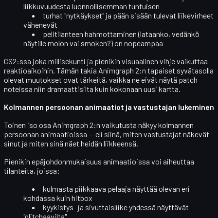
liikkuvuudesta luonnollisemman tuntuisen
turhat "nytkäykset" ja pään sisään tulevat liikevirheet
vähenevät
pelitilanteen hahmottaminen (lataanko, vedänkö
näytille molon vai smoken?) on nopeampaa
CS2:ssa joka millisekunti ja pienikin visuaalinen vihje vaikuttaa
reaktioaikoihin. Tämän takia Animgraph 2:n tapaiset syvätasolla
olevat muutokset ovat tärkeitä, vaikka ne eivät näytä patch
noteissa niin dramaattisilta kuin kokonaan uusi kartta.
Kolmannen persoonan animaatiot ja vastustajan lukeminen
Toinen iso osa Animgraph 2:n vaikutusta näkyy kolmannen
persoonan animaatioissa — eli siinä, miten
vastustajat näkevät
sinut
ja miten sinä näet heidän liikkeensä.
Pienikin epäjohdonmukaisuus animaatioissa voi aiheuttaa
tilanteita, joissa:
kulmasta piikkaava pelaaja näyttää olevan eri
kohdassa kuin hitbox
kyykistys- ja sivuttaisliike yhdessä näyttävät
"glitchaavilta"