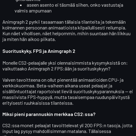
aseen asento ei täsmää siihen, onko vastustaja
valmis ampumaan
Animgraph 2 pyrkii tasaamaan tällaisia tilanteita ja tekemään
kolmannen persoonan animaatioista
kilpailullisesti reilumpia
.
Kun näet vihollisen, näet helpommin, mihin suuntaan hän liikkuu
ja miten hän aikoo piikata.
Suorituskyky, FPS ja Animgraph 2
Monelle CS2-pelaajalle yksi olennaisimmista kysymyksistä on:
vaikuttaako Animgraph 2
FPS:ään ja suorituskykyyn
?
Valven tavoitteena on ollut pienentää animaatioiden CPU- ja
verkkokuormaa. Beta-vaiheen aikana useat pelaajat ja
sisällöntuottajat raportoivat
lieviä suorituskykyparannuksia
— ei
massiivista FPS-hyppyä, mutta tasaisempaa ruudunpäivitystä
erityisesti ruuhkaisissa tilanteissa.
Miksi pieni parannuskin merkkaa CS2:ssa?
CS2:ssa monet pelaajat tavoittelevat yli 200 FPS:n tasoja, jotta
input lag pysyy mahdollisimman matalana. Tällaisessa