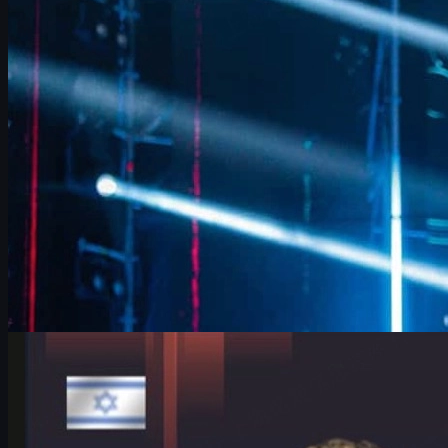
FalleN avaa FURIA:n muutokset, Overpass-menestyksen,
LANXESS-areenan tunteet ja CS2-tavoitteet. Lue analyysi sekä
vinkit cs skins -kaupankäyntiin.
kesäkuuta 17, 2026
kirjoittanut
David William
Counter-Strike 2
kesäkuuta 17, 2026
HeavyGod ja G2 Cologne Majorissa – itsevarmuus,
ankkurointi ja cs skins
G2:n HeavyGod valmistautuu IEM Cologne Major 2026 -