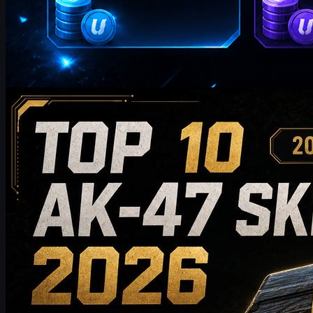
kirjoittanut
William Miller
Counter-Strike 2
toukokuuta 20, 2026
10 parasta AK-47-skinia, jotka kannattaa ostaa
vuonna 2026 – budjettiystävällisistä valinnoista
keräilijöiden suosikkeihin
Tutustu 10 parhaaseen AK-47-skinin, jotka kannattaa ostaa
vuonna 2026 – edullisista vaihtoehdoista huipputason
keräilyharvinaisuuksiin. Tämä opas vertailee tyyliä, hintatasoa,
kulumista, markkina-arvoa ja osto-ohjeita auttaakseen CS2-
pelaajia valitsemaan parhaan AK-47-skinin omaan varastoonsa.
toukokuuta 20, 2026