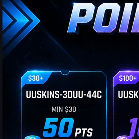
tarjotaksemme sinulle ylimääräisiä lahjapisteitä. Niin kauan kuin
tilauksesi täyttää vastaavan summan, voit käyttää alla olevia
koodeja lunastaaksesi pisteitä ja vaihtaaksesi ne suosikki-CS2-
skinisi kaupassa!
huhtikuuta 20, 2026