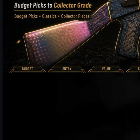
kirjoittanut
Michael
Johnson
Counter-Strike 2
joulukuuta 29, 2025
UUSKINS lähettää parhaat toivotuksensa HLTV
Awards 2025 -tapahtumaan
UUSKINS on kunnia saada kutsu HLTV Awards 2025 -
tapahtumaan. Liiketoiminnan prioriteettien ja
aikataulurajoitusten vuoksi emme valitettavasti voi osallistua
tämän vuoden tapahtumaan. Toivotamme tilaisuudelle suurta
menestystä ja odotamme innolla osallistumista HLTV Awards
2026 -tapahtumaan.