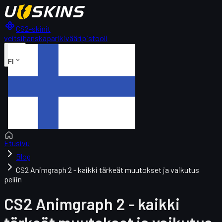
CS2-skinit
veitsi
hanskapari
kivääri
pistooli
FI
Etusivu
Blog
CS2 Animgraph 2 - kaikki tärkeät muutokset ja vaikutus
peliin
CS2 Animgraph 2 - kaikki