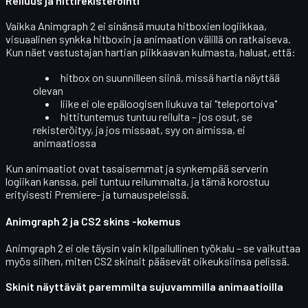
Reiluus ja hittirekisteröinti
Vaikka Animgraph 2 ei sinänsä muuta hitboxien logiikkaa,
visuaalinen synkka hitboxin ja animaation välillä
on ratkaiseva.
Kun näet vastustajan hartian piikkaavan kulmasta, haluat, että:
hitbox on suunnilleen siinä, missä hartia näyttää
olevan
liike ei ole epäloogisen liukuva tai "teleportoiva"
hittituntemus tuntuu reilulta – jos osut, se
rekisteröityy, ja jos missaat, syy on aimissa, ei
animaatiossa
Kun animaatiot ovat tasaisemmat ja synkempää serverin
logiikan kanssa, peli tuntuu reilummalta, ja tämä korostuu
erityisesti
Premiere- ja turnauspeleissä
.
Animgraph 2 ja CS2 skins -kokemus
Animgraph 2 ei ole täysin vain kilpailullinen työkalu – se vaikuttaa
myös siihen, miten
CS2 skinsit pääsevät oikeuksiinsa
pelissä.
Skinit näyttävät paremmilta sujuvammilla animaatioilla