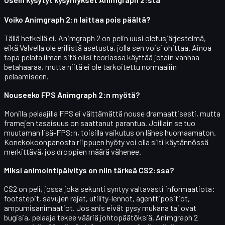
Voiko Animgraph 2:n laittaa pois päältä?
Tällä hetkellä ei. Animgraph 2 on
pelin uusi oletusjärjestelmä
,
eikä Valvella ole erillistä asetusta, jolla sen voisi ohittaa. Ainoa
tapa pelata ilman sitä olisi teoriassa käyttää jotain vanhaa
betahaaraa, mutta niitä ei ole tarkoitettu normaaliin
pelaamiseen.
Nouseeko FPS Animgraph 2:n myötä?
Monilla pelaajilla FPS ei välttämättä nouse dramaattisesti, mutta
framejen tasaisuus
on saattanut parantua. Joillain se tuo
muutaman lisä-FPS:n, toisilla vaikutus on lähes huomaamaton.
Konekokoonpanosta riippuen hyöty voi olla silti käytännössä
merkittävä, jos droppien määrä vähenee.
Miksi animointipäivitys on niin tärkeä CS2:ssa?
CS2 on peli, jossa joka sekunti syntyy valtavasti informaatiota:
footstepit, savujen rajat, utility-lennot, agenttipositiot,
ampumisanimaatiot. Jos anis eivät pysy mukana tai ovat
bugisia, pelaaja tekee
vääriä johtopäätöksiä
. Animgraph 2