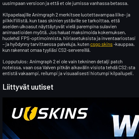
uusimpaan versioon ja että et ole jumissa vanhassa betassa.
Kilpapelaajille Animgraph 2 merkitsee luotettavampaa liike- ja
piikkifiilistä, kun taas skinien ystäville se tarkoittaa, että
aseiden ulkoasut näyttäytyvät vielä parempina sulavien
animaatioiden myötä. Jos haluat maksimoida kokemuksen,
huolehdi
FPS-optimoinnista, hiiriasetuksista ja inventaariostasi
– ja hyödynny tarvittaessa palveluja, kuten
csgo skins
-kauppaa,
kun rakennat omaa tyyliäsi CS2-servereillä.
Lopputulos: Animgraph 2 ei ole vain tekninen detalji patch
noteissa, vaan osa Valven pitkän aikavälin visiota tehdä CS2:sta
entistä vakaampi, reilumpi ja visuaalisesti hiotumpi kilpailupeli.
Liittyvät uutiset
Counter-Strike 2
huhtikuuta 20, 2026
Hei CS2-kauppiaat! Tervetuloa viikoittaiseen
bonusblogiimme!
josta löydät tämän viikon uusimmat ja kattavimmat UUSKINS-
lahjapistekoodit. Päivitämme tätä sivua viikoittain