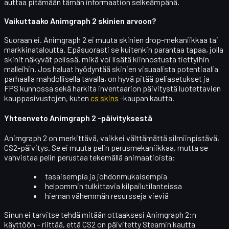
auttaa pitämään tämän informaation selkeämpänä.
Vaikuttaako Animgraph 2 skinien arvoon?
Suoraan ei. Animgraph 2 ei muuta skinien drop-mekaniikkaa tai
markkinataloutta. Epäsuorasti se kuitenkin
parantaa tapaa, jolla
skinit näkyvät pelissä
, mikä voi lisätä kiinnostusta tiettyihin
malleihin. Jos haluat hyödyntää skinien visuaalista potentiaalia
parhaalla mahdollisella tavalla, on hyvä pitää peliasetukset ja
FPS kunnossa sekä harkita inventaarion päivitystä luotettavien
kauppasivustojen, kuten
cs skins
-kaupan kautta.
Yhteenveto Animgraph 2 -päivityksestä
Animgraph 2 on merkittävä, vaikkei välttämättä silmiinpistävä,
CS2-päivitys. Se ei muuta pelin perusmekaniikkaa, mutta se
vahvistaa pelin perustaa
tekemällä animaatioista:
tasaisempia ja johdonmukaisempia
helpommin tulkittavia kilpailutilanteissa
hieman vähemmän resursseja vieviä
Sinun ei tarvitse tehdä mitään ottaaksesi Animgraph 2:n
käyttöön – riittää, että CS2 on päivitetty Steamin kautta