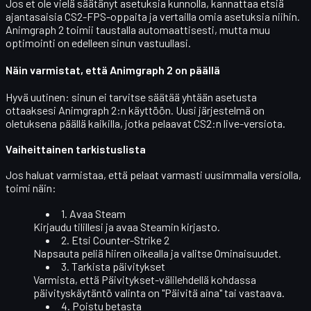
Jos et ole vielä säätänyt asetuksia kunnolla, kannattaa etsiä
ajantasaisia CS2-FPS-oppaita ja vertailla omia asetuksia niihin.
Animgraph 2 toimii taustalla automaattisesti, mutta muu
optimointi on edelleen sinun vastuullasi.
Näin varmistat, että Animgraph 2 on päällä
Hyvä uutinen: sinun
ei tarvitse säätää yhtään asetusta
ottaaksesi Animgraph 2:n käyttöön. Uusi järjestelmä on
oletuksena päällä kaikilla, jotka pelaavat CS2:n
live-versiota
.
Vaiheittainen tarkistuslista
Jos haluat varmistaa, että pelaat varmasti uusimmalla versiolla,
toimi näin:
1. Avaa Steam
Kirjaudu tilillesi ja avaa Steamin kirjasto.
2. Etsi Counter-Strike 2
Napsauta peliä hiiren oikealla ja valitse
Ominaisuudet
.
3. Tarkista päivitykset
Varmista, että
Päivitykset
-välilehdellä kohdassa
päivityskäytäntö valinta on "Päivitä aina" tai vastaava.
4. Poistu betasta