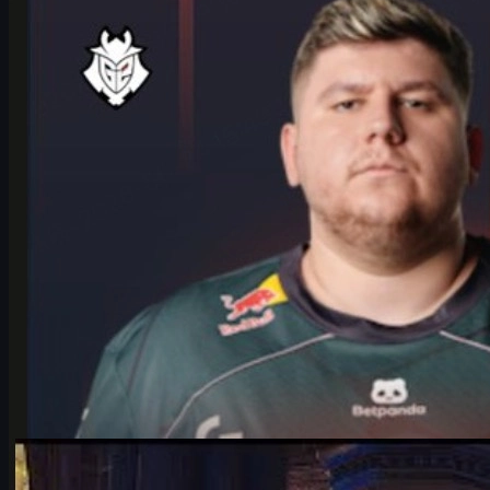
playoffeihin LANXESS-areenalla. Lue haastattelu, analyysi ja
vinkit csgo skins -kauppaan.
kesäkuuta 17, 2026
kirjoittanut
Michael
Johnson
Counter-Strike 2
kesäkuuta 17, 2026