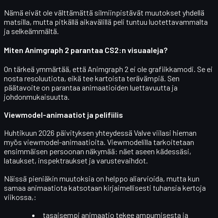
Nämä eivät ole välttämättä silmiinpistävät muutokset yhdellä
matsilla, mutta pitkällä aikavälillä peli tuntuu
luotettavammalta
ja selkeämmältä
.
Miten Animgraph 2 parantaa CS2:n visuaaleja?
On tärkeä ymmärtää, että Animgraph 2
ei ole grafiikkamodi
. Se ei
nosta resoluutiota, eikä tee kartoista terävämpiä. Sen
päätavoite on parantaa
animaatioiden luettavuutta ja
johdonmukaisuutta
.
Viewmodel-animaatiot ja pelifiilis
Huhtikuun 2026 päivityksen yhteydessä Valve viilasi hieman
myös
viewmodel-animaatioita
. Viewmodelilla tarkoitetaan
ensimmäisen persoonan näkymää: näet aseen kädessäsi,
lataukset, inspektraukset ja varustevaihdot.
Näissä pieniäkin muutoksia on helppo aliarvioida, mutta kun
samaa animaatiota katsotaan kirjaimellisesti tuhansia kertoja
viikossa,:
tasaisempi animaatio tekee
ampumisesta ja