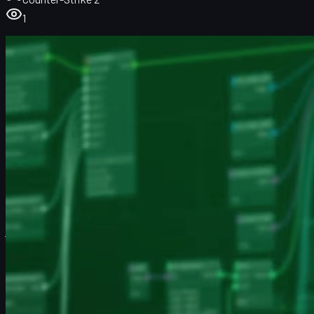
1
Mikä on Animgraph 2 CS2:ssa?
Animgraph 2 vs. vanha animointijärjestelmä
Miten Animgraph 2 parantaa CS2:n visuaaleja?
Suorituskyky, FPS ja Animgraph 2
Näin varmistat, että Animgraph 2 on päällä
Animgraph 2 ja kilpapelaaminen
Animgraph 2 ja CS2 skins -kokemus
Vinkit pelin optimointiin Animgraph 2:n kanssa
Usein kysytyt kysymykset Animgraph 2:sta
Yhteenveto Animgraph 2 -päivityksestä
Mikä on Animgraph 2 CS2:ssa?
Animgraph 2
on Counter-Strike 2:n uusi animointijärjestelmä,
jonka Valve toi ensin betaan ja siirsi sitten viralliseen peliin
21.4.2026 julkaistussa päivityksessä. Se ei ole yksittäinen
asetus, vaan koko taustalla pyörivä järjestelmä, joka päättää,
miten hahmomallit ja aseet liikkuvat, vaihtavat animaatiosta
toiseen ja reagoivat peliin.
Käytännössä Animgraph 2 määrittää esimerkiksi: