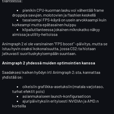
tilanteessa:
pienikin CPU-kuorman lasku voi vähentää
frame
droppeja
savujen, molotovien ja flashien keskellä
tasaisempi FPS-käyrä on usein arvokkaampi kuin
korkeampi mutta epätasainen huippu
kilpailutilanteessa jokainen mikrokatko näkyy
aimissa ja utility-heitoissa
Animgraph 2 ei ole varsinainen "FPS boost" -päivitys, mutta se
istuu hyvin osaksi kokonaisuutta, jossa CS2:ta hiotaan
jatkuvasti suorituskykyisempään suuntaan.
Animgraph 2 yhdessä muiden optimointien kanssa
Saadaksesi kaiken hyödyn irti Animgraph 2:sta, kannattaa
yhdistää se:
oikeisiin
grafiikka-asetuksiin
(matala varjotaso,
turhat efektit pois)
asianmukaiseen
launch-konfiguraatioon
ajuripäivityksiin
erityisesti NVIDIAn ja AMD:n
korteilla