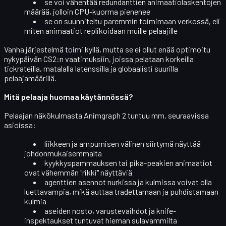
se voi vähentää redundanttien animaatiolaskentojen
määrää, jolloin CPU-kuorma pienenee
se on suunniteltu paremmin toimimaan
verkossä
, eli
miten animaatiot replikoidaan muille pelaajille
Vanha järjestelmä toimi kyllä, mutta se ei ollut enää optimoitu
nykypäivän CS2:n vaatimuksiin, joissa pelataan korkeilla
tickrateilla, matalalla latenssilla ja globaalisti suurilla
pelaajamäärillä.
Mitä pelaaja huomaa käytännössä?
Pelaajan näkökulmasta Animgraph 2 tuntuu mm. seuraavissa
asioissa:
liikkeen ja ampumisen välinen siirtymä näyttää
johdonmukaisemmalta
kyykkyspammauksen tai pika-peakien animaatiot
ovat vähemmän "rikki" näyttäviä
agenttien asennot nurkissa ja kulmissa voivat olla
luettavampia
, mikä auttaa tradettamaan ja puhdistamaan
kulmia
aseiden nosto, varustevaihdot ja knife-
inspektaukset tuntuvat hieman sulavammilta