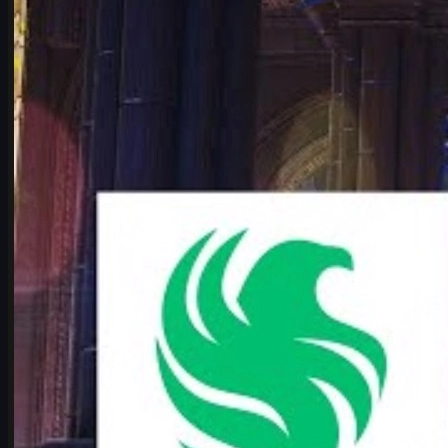
Falcons vs Vitality – CS2-analyysi ja cs skins -vinkit
Syvä analyysi Falcons vs Vitality -puolivälierästä IEM Cologne
Major 2026:ssa sekä vinkit csgo skins -kauppaan suomalaisille
pelaajille.
kesäkuuta 17, 2026
kirjoittanut
Michael
Johnson