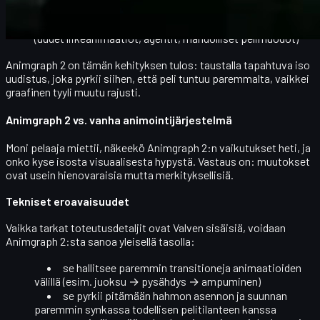
liikkeiden välillä ovat tasaisempia
antaa enemmän pelivaraa tuleville päivityksille
(uudet liikeanimaatiot, agentit, mahdolliset pelimuodot)
Animgraph 2 on tämän kehityksen tulos: taustalla tapahtuva iso
uudistus, joka pyrkii siihen, että peli
tuntuu
paremmalta, vaikkei
graafinen tyyli muutu rajusti.
Animgraph 2 vs. vanha animointijärjestelmä
Moni pelaaja miettii, näkeekö Animgraph 2:n vaikutukset heti, ja
onko kyse isosta visuaalisesta hypystä. Vastaus on: muutokset
ovat usein
hienovaraisia mutta merkityksellisiä
.
Tekniset eroavaisuudet
Vaikka tarkat toteutusdetaljit ovat Valven sisäisiä, voidaan
Animgraph 2:sta sanoa yleisellä tasolla:
se hallitsee paremmin
transitioneja
animaatioiden
välillä (esim. juoksu → pysähdys → ampuminen)
se pyrkii pitämään hahmon
asennon ja suunnan
paremmin synkassa todellisen pelitilanteen kanssa