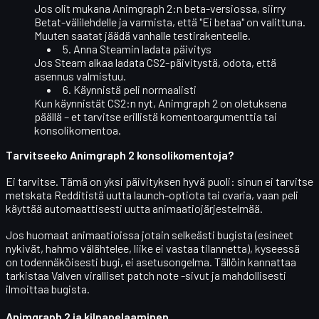
Jos olit mukana Animgraph 2:n beta-versiossa, siirry
Betat
-välilehdelle ja varmista, että "Ei betaa" on valittuna.
Muuten saatat jäädä vanhalle testirakenteelle.
5. Anna Steamin ladata päivitys
Jos Steam alkaa ladata CS2-päivitystä, odota, että
asennus valmistuu.
6. Käynnistä peli normaalisti
Kun käynnistät CS2:n nyt, Animgraph 2 on oletuksena
päällä – et tarvitse erillistä komentoargumenttia tai
konsolikomentoa.
Tarvitseeko Animgraph 2 konsolikomentoja?
Ei tarvitse.
Tämä on yksi päivityksen hyvä puoli: sinun ei tarvitse
metskata Redditistä uutta launch-optiota tai cvaria, vaan peli
käyttää automaattisesti uutta animaatiojärjestelmää.
Jos huomaat animaatioissa jotain selkeästi bugista (esineet
nykivät, hahmo välähtelee, liike ei vastaa tilannetta), kyseessä
on todennäköisesti
bugi, ei asetusongelma
. Tällöin kannattaa
tarkistaa Valven viralliset patch note -sivut ja mahdollisesti
ilmoittaa bugista.
Animgraph 2 ja kilpapelaaminen