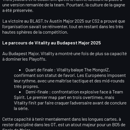
une version remaniée de la team. Pourtant, la
culture de la gagne
a été préservée.
La victoire au
BLAST.tv Austin Major 2025
sur CS2 a prouvé que
l’organisation savait se réinventer, tout en restant dans les très
hautes sphères de la compétition.
Le parcours de Vitality au Budapest Major 2025
Au Budapest Major, Vitality a montré une fois de plus sa capacité
à
dominer les Playoffs
.
Quart de finale
: Vitality
balaye The MongolZ
,
confirmant son statut de favori. Les Européens imposent
leur rythme, avec une maîtrise tactique et des mid-rounds
très propres.
Demi-finale
: confrontation explosive face à
Team
Spirit
. Le premier map part en trois overtimes, mais
Vitality finit par faire craquer l’adversaire avant de conclure
la série.
Cette capacité à
tenir mentalement dans les longues cartes
, à
rester discipliné dans les OT, est un atout majeur pour un BO5 de
finale de Major.