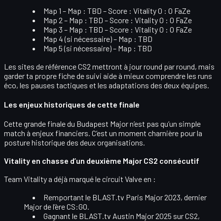
Map 1
– Map : TBD – Score : Vitality 0 : 0 FaZe
Map 2
– Map : TBD – Score : Vitality 0 : 0 FaZe
Map 3
– Map : TBD – Score : Vitality 0 : 0 FaZe
Map 4
(si nécessaire) – Map : TBD
Map 5
(si nécessaire) – Map : TBD
Les sites de référence CS2 mettront à jour
round par round
, mais
garder ta propre fiche de suivi aide à mieux comprendre les runs
éco, les pauses tactiques et les adaptations des deux équipes.
Les enjeux historiques de cette finale
Cette grande finale du Budapest Major n’est pas qu’un simple
match à enjeux financiers. C’est un moment charnière pour la
posture historique des deux organisations
.
Vitality en chasse d’un deuxième Major CS2 consécutif
Team Vitality a déjà marqué le circuit Valve en :
Remportant le
BLAST.tv Paris Major 2023
, dernier
Major de l’ère CS:GO.
Gagnant le
BLAST.tv Austin Major 2025
sur CS2,