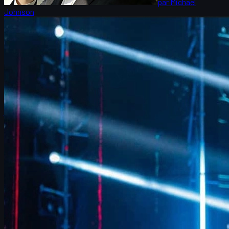
par
Michael
Johnson
Counter-Strike 2
juin 17, 2026
FalleN et FURIA : ajustements, Overpass et skins
CS2
Interview de FalleN à l’IEM Cologne 2026 : objectifs de FURIA,
adaptations tactiques, Overpass, duel contre 9z et focus sur les
skins CS2.
juin 17, 2026
par
David William