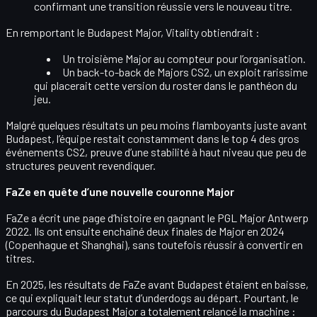
confirmant une transition réussie vers le nouveau titre.
En remportant le Budapest Major, Vitality obtiendrait :
Un
troisième Major
au compteur pour l’organisation.
Un
back-to-back de Majors CS2
, un exploit rarissime
qui placerait cette version du roster dans le panthéon du
jeu.
Malgré quelques résultats un peu moins flamboyants juste avant
Budapest, l’équipe restait constamment dans le
top 4 des gros
événements CS2
, preuve d’une stabilité à haut niveau que peu de
structures peuvent revendiquer.
FaZe en quête d’une nouvelle couronne Major
FaZe a écrit une page d’histoire en gagnant le
PGL Major Antwerp
2022
. Ils ont ensuite enchaîné deux finales de Major en 2024
(Copenhague et Shanghai), sans toutefois réussir à convertir en
titres.
En 2025, les résultats de FaZe avant Budapest étaient en baisse,
ce qui expliquait leur statut d’
underdogs
au départ. Pourtant, le
parcours du Budapest Major a totalement
relancé la machine
: