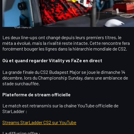
qu’organisation
et un
deuxième titre consécutif sur CS2
.
FaZe a l’occasion de remporter un
deuxième Major au
total
(après Anvers 2022) et de rejoindre le cercle très
fermé des équipes double championnes CS:GO/CS2
cumulés.
Les deux line-ups ont changé depuis leurs premiers titres, le
méta a évolué, mais la rivalité reste intacte. Cette rencontre fera
forcément bouger les lignes dans la hiérarchie mondiale de CS2.
Où et quand regarder Vitality vs FaZe en direct
La grande finale du CS2 Budapest Major se joue le
dimanche 14
décembre
, lors du Championship Sunday, dans une ambiance de
stade surchauffée.
Plateforme de stream officielle
Le match est retransmis sur la chaîne YouTube officielle de
StarLadder :
Streams StarLadder CS2 sur YouTube
La diffusion offre :