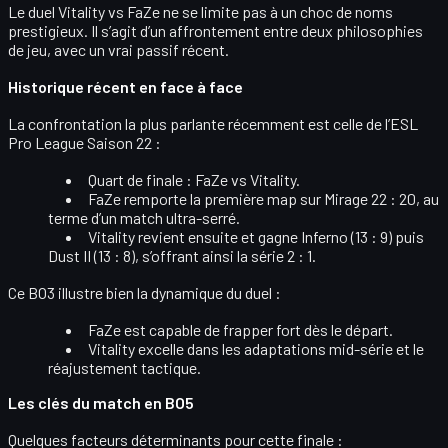
Le duel Vitality vs FaZe ne se limite pas à un choc de noms
prestigieux. Il s’agit d’un affrontement entre deux philosophies
de jeu, avec un vrai passif récent.
Historique récent en face à face
La confrontation la plus parlante récemment est celle de
l’ESL
Pro League Saison 22
:
Quart de finale :
FaZe vs Vitality
.
FaZe remporte la
première map sur Mirage 22 : 20
, au
terme d’un match ultra-serré.
Vitality revient ensuite et gagne
Inferno (13 : 9)
puis
Dust II (13 : 8)
, s’offrant ainsi la série 2 : 1.
Ce BO3 illustre bien la dynamique du duel :
FaZe est capable de
frapper fort dès le départ
.
Vitality excelle dans les
adaptations mid-série
et le
réajustement tactique.
Les clés du match en BO5
Quelques facteurs déterminants pour cette finale :