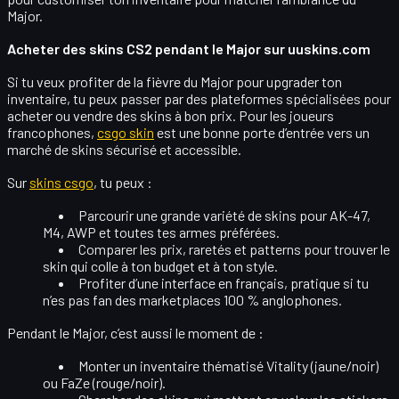
Major.
Acheter des skins CS2 pendant le Major sur uuskins.com
Si tu veux profiter de la fièvre du Major pour upgrader ton
inventaire, tu peux passer par des plateformes spécialisées pour
acheter ou vendre des skins à bon prix. Pour les joueurs
francophones,
csgo skin
est une bonne porte d’entrée vers un
marché de skins sécurisé et accessible.
Sur
skins csgo
, tu peux :
Parcourir une grande variété de skins pour
AK-47,
M4, AWP
et toutes tes armes préférées.
Comparer les
prix, raretés et patterns
pour trouver le
skin qui colle à ton budget et à ton style.
Profiter d’une
interface en français
, pratique si tu
n’es pas fan des marketplaces 100 % anglophones.
Pendant le Major, c’est aussi le moment de :
Monter un
inventaire thématisé
Vitality (jaune/noir)
ou FaZe (rouge/noir).