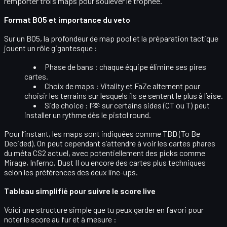
remporter
trois maps
pour soulever le trophée.
Format BO5 et importance du veto
Sur un BO5, la profondeur de map pool et la préparation tactique
jouent un rôle gigantesque :
Phase de bans
: chaque équipe élimine ses pires
cartes.
Choix de maps
: Vitality et FaZe alternent pour
choisir les terrains sur lesquels ils se sentent le plus à l’aise.
Side choice
: l’🫶 sur certains sides (CT ou T) peut
installer un rythme dès le pistol round.
Pour l’instant, les maps sont indiquées comme
TBD
(To Be
Decided). On peut cependant s’attendre à voir les cartes phares
du méta CS2 actuel, avec potentiellement des picks comme
Mirage, Inferno, Dust II ou encore des cartes plus techniques
selon les préférences des deux line-ups.
Tableau simplifié pour suivre le score live
Voici une structure simple que tu peux garder en favori pour
noter le score au fur et à mesure :