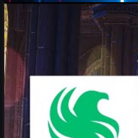
Counter-Strike 2
juin 17, 2026
Falcons vs Vitality : analyse CS2 du choc des
playoffs
Analyse complète du duel Falcons vs Vitality aux playoffs du
Major IEM Cologne 2026 : contexte, cartes, joueurs clés,
pronostic et impact sur la scène CS2.
juin 17, 2026