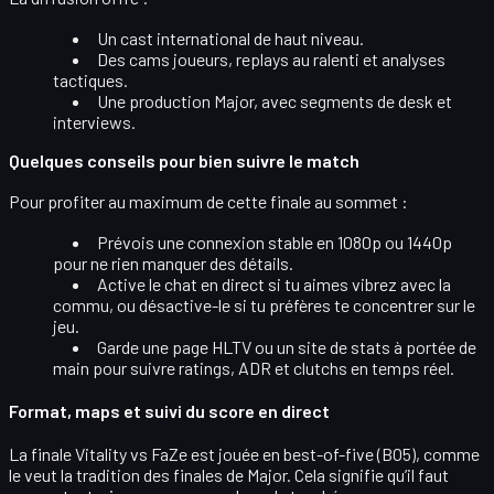
Un
cast international
de haut niveau.
Des
cams joueurs
, replays au ralenti et analyses
tactiques.
Une production Major, avec segments de desk et
interviews.
Quelques conseils pour bien suivre le match
Pour profiter au maximum de cette finale au sommet :
Prévois une connexion stable en 1080p ou 1440p
pour ne rien manquer des détails.
Active le
chat en direct
si tu aimes vibrez avec la
commu, ou désactive-le si tu préfères te concentrer sur le
jeu.
Garde une page HLTV ou un site de stats à portée de
main pour suivre
ratings, ADR et clutchs
en temps réel.
Format, maps et suivi du score en direct
La finale Vitality vs FaZe est jouée en
best-of-five (BO5)
, comme
le veut la tradition des finales de Major. Cela signifie qu’il faut