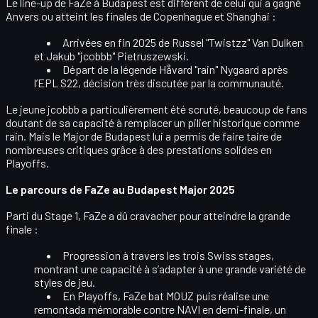
Le line-up de FaZe à Budapest est différent de celui qui a gagné
Anvers ou atteint les finales de Copenhague et Shanghai :
Arrivées en fin 2025 de
Russel "Twistzz" Van Dulken
et
Jakub "jcobbb" Pietruszewski
.
Départ de la légende
Håvard "rain" Nygaard
après
l’EPL S22, décision très discutée par la communauté.
Le jeune
jcobbb
a particulièrement été scruté, beaucoup de fans
doutant de sa capacité à remplacer un pilier historique comme
rain. Mais le Major de Budapest lui a permis de
faire taire de
nombreuses critiques
grâce à des prestations solides en
Playoffs.
Le parcours de FaZe au Budapest Major 2025
Parti du
Stage 1
, FaZe a dû cravacher pour atteindre la grande
finale :
Progression à travers
les trois Swiss stages
,
montrant une capacité à s’adapter à une grande variété de
styles de jeu.
En Playoffs, FaZe
bat MOUZ
puis réalise une
remontada mémorable contre NAVI
en demi-finale, un