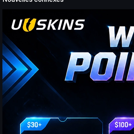
Counter-Strike 2
avril 20, 2026
Codes de points cadeaux UUSKINS de cette semaine
Les codes bonus hebdomadaires UUSKINS (20-26 avril) offrent
des points cadeaux supplémentaires sur les commandes
éligibles (30 à 1000 $). À échanger dans l'historique des achats.
La plateforme propose plus de 2 millions d'annonces, une
livraison rapide, des transactions sécurisées et des points
automatiques sur les achats. Points supplémentaires via
pointage quotidien, invitations ou codes bonus.
avril 20, 2026