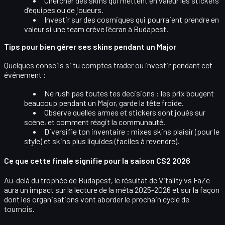
Chercher des skins qui mettent en valeur les
stickers
d’équipes ou de joueurs
.
Investir sur des cosmiques qui pourraient prendre en
valeur si une team crève l’écran à Budapest.
Tips pour bien gérer ses skins pendant un Major
Quelques conseils si tu comptes trader ou investir pendant cet
événement :
Ne rush pas toutes tes decisions
: les prix bougent
beaucoup pendant un Major, garde la tête froide.
Observe quelles
armes et stickers sont joués sur
scène
, et comment réagit la communauté.
Diversifie ton inventaire : mixes
skins plaisir
(pour le
style) et skins plus
liquides
(faciles à revendre).
Ce que cette finale signifie pour la saison CS2 2026
Au-delà du trophée de Budapest, le résultat de Vitality vs FaZe
aura un impact sur la
lecture de la méta 2025-2026
et sur la façon
dont les organisations vont aborder le prochain cycle de
tournois.