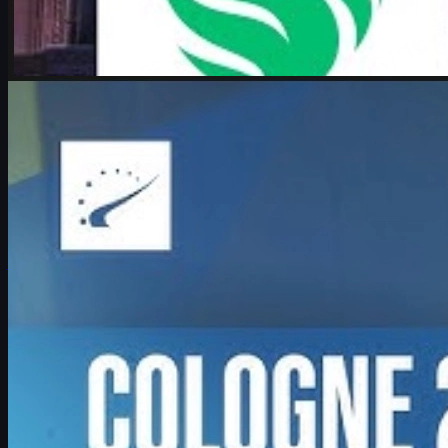
par
Michael
Johnson
Counter-Strike 2
juin 17, 2026
Boombl4 : Counter-Strike, sa vie et son retour au
sommet
Boombl4 raconte son retour en Major, son rôle de leader chez
BetBoom, ses émotions à Cologne et sa vision de l’avenir sur
Counter-Strike 2.
juin 17, 2026