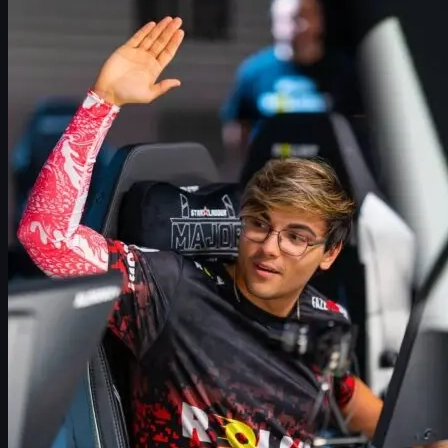
Contexte de la grande finale du Budapest Major 2025
Où et quand regarder Vitality vs FaZe en direct
Format, maps et suivi du score en direct
Les enjeux historiques de cette finale
Parcours et forme récente de Team Vitality
Parcours et forme récente de FaZe Clan
Analyse du duel Vitality vs FaZe
CS2 skins, Budapest Major et shopping sur
uuskins.com
Ce que cette finale signifie pour la saison CS2 2026
Contexte de la grande finale du Budapest Major 2025
Le StarLadder CS2 Budapest Major 2025 touche à son apogée
avec une affiche de rêve :
Team Vitality vs FaZe Clan
en grande
finale. D’un côté, Vitality arrive comme le favori logique, après un
premier semestre 2025 ultra-dominant. De l’autre, FaZe,
considéré comme outsider en arrivant à Budapest, a déjoué tous
les pronostics pour se hisser jusqu’au dernier match.
Au-delà d’un simple BO5, cette finale est un
moment d’histoire
pour CS2
:
Vitality peut aller chercher un
troisième Major en tant