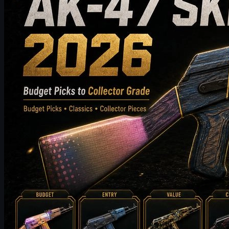
l’usure, la valeur sur le marché et les conseils d’achat pour aider
les joueurs de CS2 à choisir le meilleur skin AK-47 pour leur
inventaire.
mai 19, 2026
par
Michael
Johnson
Counter-Strike 2
juin 17, 2026