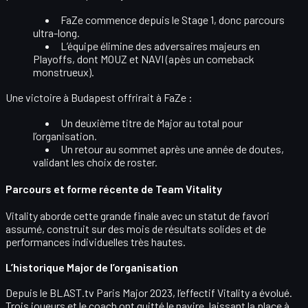
FaZe commence depuis le
Stage 1
, donc parcours
ultra-long.
L’équipe élimine des adversaires majeurs en
Playoffs, dont
MOUZ
et
NAVI
(apès un comeback
monstrueux).
Une victoire à Budapest offrirait à FaZe :
Un
deuxième titre de Major
au total pour
l’organisation.
Un retour au sommet après une année de doutes,
validant les choix de roster.
Parcours et forme récente de Team Vitality
Vitality aborde cette grande finale avec un
statut de favori
assumé
, construit sur des mois de résultats solides et de
performances individuelles très hautes.
L’historique Major de l’organisation
Depuis le BLAST.tv Paris Major 2023, l’effectif Vitality a évolué.
Trois joueurs et le coach ont quitté le navire, laissant la place à