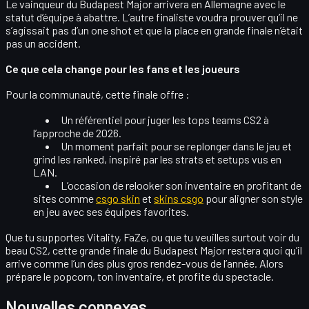
Le vainqueur du Budapest Major arrivera en Allemagne avec le
statut d’équipe à abattre
. L’autre finaliste voudra prouver qu’il ne
s’agissait pas d’un one shot et que la place en grande finale n’était
pas un accident.
Ce que cela change pour les fans et les joueurs
Pour la communauté, cette finale offre :
Un
référentiel
pour juger les tops teams CS2 à
l’approche de 2026.
Un moment parfait pour
se replonger dans le jeu
et
grind les ranked, inspiré par les strats et setups vus en
LAN.
L’occasion de relooker son inventaire en profitant de
sites comme
csgo skin
et
skins csgo
pour aligner son style
en jeu avec ses équipes favorites.
Que tu supportes Vitality, FaZe, ou que tu veuilles surtout voir du
beau CS2, cette grande finale du Budapest Major restera quoi qu’il
arrive comme
l’un des plus gros rendez-vous de l’année
. Alors
prépare le popcorn, ton inventaire, et profite du spectacle.
Nouvelles connexes