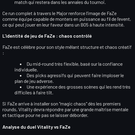
match qui restera dans les annales du tournoi.
Ce run complet à travers le Major renforce l’image de FaZe
comme équipe
capable de monters en puissance au fil de l’event
,
ce qui peut jouer en leur faveur dans un BO5 à haute intensité.
L’identité de jeu de FaZe : chaos contrôlé
FaZe est célèbre pour son style mêlant
structure et chaos créatif
:
Du mid-round très flexible, basé sur la
confiance
individuelle
.
Des
picks agressifs
qui peuvent faire imploser le
plan de jeu adverse.
Une expérience des
grosses scènes
qui les rend très
difficiles à faire tilt.
Si FaZe arrive à installer son
"magic chaos"
dès les premiers
rounds, Vitality devra répondre par une grande maîtrise mentale
et tactique pour ne pas se laisser déborder.
Analyse du duel Vitality vs FaZe