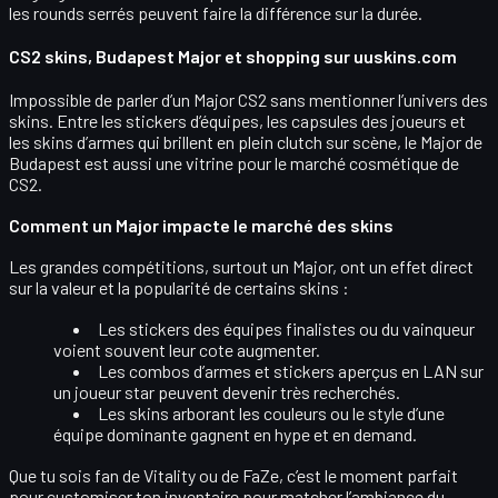
les rounds serrés peuvent faire la différence sur la durée.
CS2 skins, Budapest Major et shopping sur uuskins.com
Impossible de parler d’un Major CS2 sans mentionner l’univers des
skins
. Entre les
stickers d’équipes
, les capsules des joueurs et
les skins d’armes qui brillent en plein clutch sur scène, le Major de
Budapest est aussi une vitrine pour le
marché cosmétique de
CS2
.
Comment un Major impacte le marché des skins
Les grandes compétitions, surtout un Major, ont un effet direct
sur la valeur et la popularité de certains skins :
Les stickers des équipes finalistes ou du vainqueur
voient souvent leur
cote augmenter
.
Les combos d’armes et stickers aperçus en
LAN sur
un joueur star
peuvent devenir très recherchés.
Les skins arborant les couleurs ou le style d’une
équipe dominante gagnent en
hype et en demand
.
Que tu sois fan de Vitality ou de FaZe, c’est le moment parfait
pour
customiser ton inventaire
pour matcher l’ambiance du