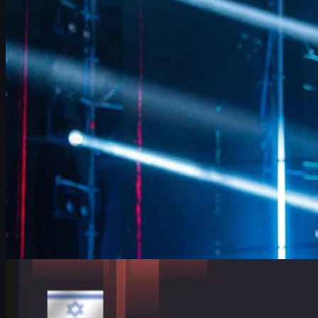
FURIA의 베테랑 IGL FalleN이 IEM 쾰른 2026에서 밝힌 전술 조
정, Overpass 개선, 9z 분석, 은퇴를 앞둔 마지막 도전, 그리고
CS2 스킨 문화까지 깊이 있게 정리했습니다.
6월 17, 2026
제작:
David William
카운터 스트라이크 2
6월 17, 2026
IEM 쾰른 메이저에서 빛난 HeavyGod 인터뷰와 CS2
스킨 이야기