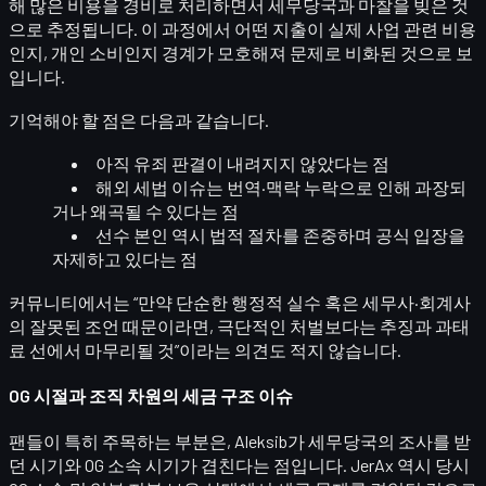
해 많은 비용을 경비로 처리
하면서 세무당국과 마찰을 빚은 것
으로 추정됩니다. 이 과정에서 어떤 지출이 실제 사업 관련 비용
인지, 개인 소비인지 경계가 모호해져 문제로 비화된 것으로 보
입니다.
기억해야 할 점은 다음과 같습니다.
아직 유죄 판결이 내려지지 않았다
는 점
해외 세법 이슈는 번역·맥락 누락으로 인해
과장되
거나 왜곡
될 수 있다는 점
선수 본인 역시
법적 절차를 존중하며 공식 입장을
자제
하고 있다는 점
커뮤니티에서는 “만약 단순한 행정적 실수 혹은 세무사·회계사
의 잘못된 조언 때문이라면, 극단적인 처벌보다는
추징과 과태
료
선에서 마무리될 것”이라는 의견도 적지 않습니다.
OG 시절과 조직 차원의 세금 구조 이슈
팬들이 특히 주목하는 부분은, Aleksib가 세무당국의 조사를 받
던 시기와
OG 소속 시기
가 겹친다는 점입니다. JerAx 역시 당시