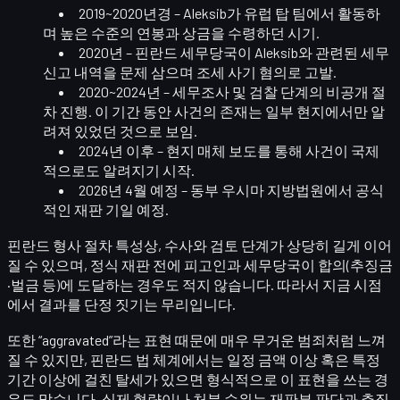
2019~2020년경
– Aleksib가 유럽 탑 팀에서 활동하
며 높은 수준의 연봉과 상금을 수령하던 시기.
2020년
– 핀란드 세무당국이 Aleksib와 관련된 세무
신고 내역을 문제 삼으며
조세 사기 혐의로 고발
.
2020~2024년
– 세무조사 및 검찰 단계의
비공개 절
차
진행. 이 기간 동안 사건의 존재는 일부 현지에서만 알
려져 있었던 것으로 보임.
2024년 이후
– 현지 매체 보도를 통해 사건이 국제
적으로도 알려지기 시작.
2026년 4월 예정
–
동부 우시마 지방법원
에서 공식
적인 재판 기일 예정.
핀란드 형사 절차 특성상, 수사와 검토 단계가 상당히 길게 이어
질 수 있으며, 정식 재판 전에 피고인과 세무당국이 합의(추징금
·벌금 등)에 도달하는 경우도 적지 않습니다. 따라서 지금 시점
에서 결과를 단정 짓기는 무리입니다.
또한
“aggravated”
라는 표현 때문에 매우 무거운 범죄처럼 느껴
질 수 있지만, 핀란드 법 체계에서는 일정 금액 이상 혹은 특정
기간 이상에 걸친 탈세가 있으면 형식적으로 이 표현을 쓰는 경
우도 많습니다. 실제 형량이나 처분 수위는 재판부 판단과 추징·