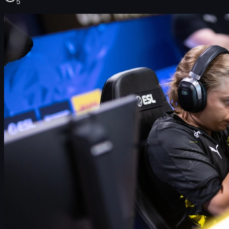
5
Aleksib 세금 조세 사기 의혹 사건 개요
조사 타임라인과 핀란드 법적 절차
Aleksib의 커리어, 상금, 그리고 e스포츠 수입 구조
커뮤니티 반응과 무죄 추정에 대한 이야기
OG 시절과 조직 차원의 세금 구조 이슈
핀란드 세금 제도와 보통 어떤 처벌이 내려지나
NaVi와 Aleksib 앞으로의 전망
CS2 스킨 거래, 세금, 그리고 안전한 이용 가이드
정리 및 마무리
Aleksib 세금 조세 사기 의혹 사건 개요
Natus Vincere
(NaVi)의
Aleksi "Aleksib" Virolainen
은 현재 핀란드
에서
조세 사기(aggravated tax fraud)
혐의로 조사를 받고 있는
것으로 알려졌습니다. 이 이슈는 CS2 프로씬에서 상당한 파장
을 일으키고 있으며, 핀란드의 전통 스포츠와 e스포츠를 아우
르는 화제로 확산되고 있습니다.
보도에 따르면, 핀란드 세무당국이 2020년에 제기한 고발이
동
부 우시마 지방법원(Eastern Uusimaa District Court)
으로 이관