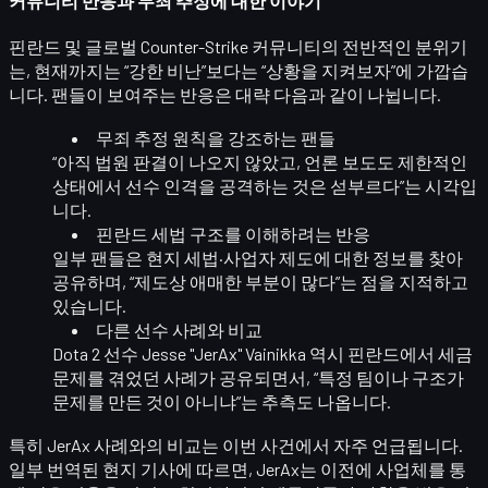
커뮤니티 반응과 무죄 추정에 대한 이야기
핀란드 및 글로벌 Counter-Strike 커뮤니티의 전반적인 분위기
는, 현재까지는
“강한 비난”보다는 “상황을 지켜보자”
에 가깝습
니다. 팬들이 보여주는 반응은 대략 다음과 같이 나뉩니다.
무죄 추정 원칙을 강조하는 팬들
“아직 법원 판결이 나오지 않았고, 언론 보도도 제한적인
상태에서 선수 인격을 공격하는 것은 섣부르다”는 시각입
니다.
핀란드 세법 구조를 이해하려는 반응
일부 팬들은 현지 세법·사업자 제도에 대한 정보를 찾아
공유하며,
“제도상 애매한 부분이 많다”
는 점을 지적하고
있습니다.
다른 선수 사례와 비교
Dota 2 선수 Jesse "JerAx" Vainikka
역시 핀란드에서 세금
문제를 겪었던 사례가 공유되면서, “특정 팀이나 구조가
문제를 만든 것이 아니냐”는 추측도 나옵니다.
특히 JerAx 사례와의 비교는 이번 사건에서 자주 언급됩니다.
일부 번역된 현지 기사에 따르면, JerAx는 이전에
사업체를 통