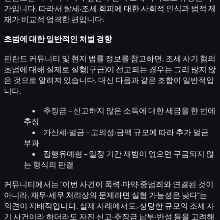
가입니다. 따라서
탈세·조세 회피
에 대한 사회적 인식과 법적 제
재가 비교적 엄격한 편입니다.
초범에 대한 일반적인 처벌 경향
핀란드 커뮤니티 및 현지 법률 정보를 참고하면,
조세 사기 혐의
초범
에 대해 실제로
실형(구금)
이 선고되는 경우는 그리 많지 않
은 것으로 알려져 있습니다. 대신 다음과 같은 조합이 일반적입
니다.
추징금
– 신고하지 않은 소득에 대한 세금을
한 번에
추징
가산세·벌금
– 고의성·금액 규모에 따라 추가 벌금
부과
집행유예형
– 일정 기간 재범이 없으면 구금되지 않
는 형식의 판결
커뮤니티에서는 “이번 사건이 폭력·마약·중범죄와 연결된 것이
아니라,
재무·세무 처리상의 문제
라면 실형 가능성은 낮다”는
의견이 지배적입니다. 실제 사례에서도, 상당한 규모의 조세 사
기 사건이라 하더라도
자진 신고·추징금 납부·반성
등을 고려해