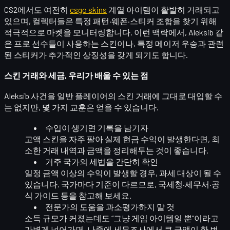
CS2에서도 여전히
csgo skins
계열 아이템이 활발히 거래되고
있으며, 컬렉터들은 특정 패턴·웨폰·스티커 조합을 찾기 위해
적극적으로 마켓을 모니터링합니다. 이런 맥락에서, Aleksib 같
은 프로 선수들이 사용하는 스킨이나, 특정 메이저 우승과 관련
된 스티커가 추가적인 상징성을 갖게 되기도 합니다.
스킨 거래와 세금, 우리가 배울 수 있는 점
Aleksib 사건을 일반 플레이어의 스킨 거래에 그대로 대입할 수
는 없지만, 몇 가지 교훈은 얻을 수 있습니다.
수입이 생기면 기록을 남기자
고액 스킨을 자주 팔아 실제 현금 수익이 발생한다면, 최
소한
거래 내역과 금액을 정리
해두는 것이 좋습니다.
거주 국가의 세법을 간단히 확인
일정 금액 이상의 수익이 발생할 경우, 과세 대상이 될 수
있습니다. 국가마다 기준이 다르므로, 국세청·세무서·공
식 가이드 등을 참고해 보세요.
전문가의 도움을 과소평가하지 말 것
소득 규모가 커졌는데도 “그냥 게임 아이템일 뿐”이라고
가볍게 넘어가면, 나중에 세무조사에서 큰 금액이 한 번