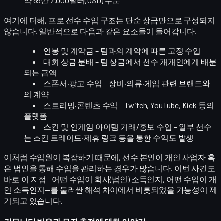
약
85만 2,000달러(USD) 수준
여기에 더해, 프로 선수 수입 구조는 단순 상금만으로 구성되지
않습니다. 일반적으로 다음과 같은 요소들이 들어갑니다.
연봉 및 계약금
– 팀과의 계약에 따른 고정 수입
대회 상금 분배
– 팀 상금에서 선수 개개인에게 배분
되는 금액
스폰서·광고 수입
– 장비·의류·게임 관련 브랜드와
의 계약
스트리밍·콘텐츠 수익
– Twitch, YouTube, Kick 등의
플랫폼
스킨 및 인게임 아이템 거래/홍보 수입
– 일부 선수
는 스킨 트레이드·제휴 링크 등을 통한 수익도 발생
이처럼 수입원이 복잡하기 때문에, 선수 본인이
개인 사업자 혹
은 법인을 통해 수입을 관리
하는 경우가 많습니다. 이번 사건도
바로 이 지점—
어떤 수입이 회사(법인) 소득인지, 어떤 수입이 개
인 소득인지
—를 둘러싼 해석 차이에서 비롯되었을 가능성이 제
기되고 있습니다.