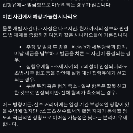
집행유예나 벌금형으로 마무리되는 경우가 많습니다.
이번 사건에서 예상 가능한 시나리오
물론 개별 사건마다 사정은 다르지만, 현재까지의 정보와 핀란
드 법 체계를 종합하면 다음과 같은 시나리오들이 거론됩니다.
추징 및 벌금 후 종결
– Aleksib가 세무당국과 합의,
미납 세금을 납부하고 벌금을 치른 뒤 사건이 종결되는 경
우.
집행유예형
– 조세 사기의 고의성이 인정되더라도
초범·사후 협조 등을 감안해 실형 대신 집행유예가 선고
되는 경우.
부분 무죄 혹은 혐의 축소
– 일부 항목은 잘못 신고
한 것으로 인정되지만, 전체 혐의가 축소되는 경우.
어느 방향이든, 선수 커리어에는 일정 기간 부정적인 영향이 있
을 수밖에 없지만,
e스포츠 선수로서의 활동 자체가 봉쇄될 정
도의 극단적인 상황으로 이어질 가능성은 낮다
는 분석이 우세
합니다.