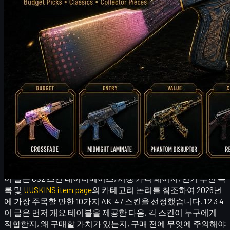
AK-47은 CS2에서 가장 상징적인 주 무기 중 하나로 항상 자리매
김해 왔습니다. 스킨 데이터베이스는 AK-47을 테러리스트 진
영의 핵심 무기로 설명하며, 원탭 헤드샷 가능성, 클래식한 반동
제어 리듬, 그리고 방대한 종류의 스킨으로 유명합니다. 2 너무
자주 사용되고 인식이 잘 되기 때문에,
AK-47 skins
은 오랫동안
플레이어들이 가장 기꺼이 검색하고, 비교하고, 구매하는 카테
고리 중 하나였습니다.
ak skins
, AK-47 스킨 또는
cs2 ak skins
을 검색하고 있다면, 아
마도 기본 무기 외형에 더 이상 만족하지 못하고 인벤토리를 더
개인적이고 스타일리시하게 만들고 싶을 것입니다.
이 글은 CS2 스킨 데이터베이스, 시장 가격 페이지, 인기 추천 목
록 및
UUSKINS item page
의 카테고리 논리를 참조하여 2026년
에 가장 주목할 만한 10가지 AK-47 스킨을 선정했습니다. 1 2 3 4
이 글은 먼저 개요 테이블을 제공한 다음, 각 스킨이 누구에게
적합한지, 왜 구매할 가치가 있는지, 구매 전에 무엇에 주의해야