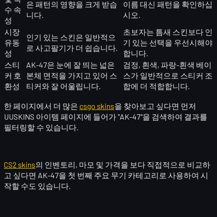
은 패턴의 영향을 크게 받습
이름 대신 패턴을 확인하십
수 속
니다.
시오.
성
시장
초보자는 틈새 스킨보다 인
인기 있는 스킨은 일반적으
유동
기 있는 선택을 우선시해야
로 사고팔기가 더 쉽습니다.
성
합니다.
스티
AK-47은 눈에 잘 띄는 넓은
검정, 흰색, 파랑-흰색 베이
커 호
본체 면적을 가지고 있어 스
스가 일반적으로 스티커 조
환성
티커와 잘 어울립니다.
합에 더 적합합니다.
한 페이지에서 더 많은
csgo skins
을 찾아보고 싶다면 먼저
UUSKINS 아이템 페이지에 들어가 "AK-47"을 검색하여 결과를
필터링할 수 있습니다.
CS2 skins
의 인벤토리, 마모 및 가격을 보다 직접적으로 비교하
고 싶다면 AK-47을 첫 번째 주요 무기 카테고리로 사용하여 시
작할 수도 있습니다.