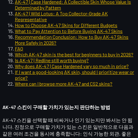
AK-47 | Case Hardened: A Collectible Skin Whose Value Is
Determined by Pattern
AK-47 | Wild Lotus: A Top Collector-Grade AK
Representative
How to Choose AK-47 Skins for Different Budgets
What to Pay Attention to Before Buying AK-47 Skins
Recommendation Conclusion: How to Buy AK-47 Skins
More Safely in 2026?
FAQ
Which AK-47 skin is the best for beginners to buy in 2026?
Is AK-47 | Redline still worth buying?
Why does AK-47 | Case Hardened vary so much in price?
If I want a good-looking AK skin, should I prioritize wear or
price?
Where can I browse more AK-47 and CS2 skins?
AK-47 스킨이 구매할 가치가 있는지 판단하는 방법
AK-47 스킨을 선택할 때 비싸거나 인기 있는지만 봐서는 안 됩
니다. 진정으로 구매할 가치가 있는 스킨은 일반적으로 다음과
같은 여러 조건을 동시에 충족합니다: 인식 가능한 외관, 좋은