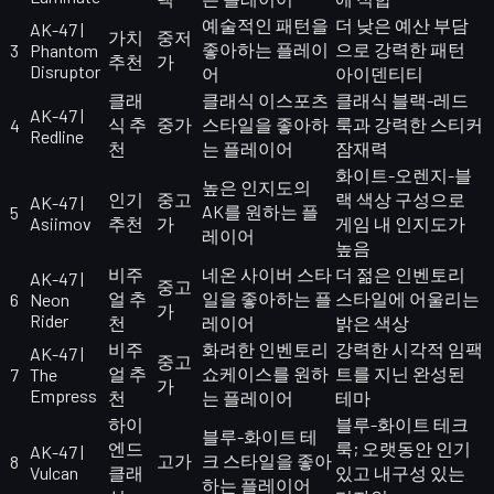
예술적인 패턴을
더 낮은 예산 부담
AK-47 |
가치
중저
좋아하는 플레이
으로 강력한 패턴
3
Phantom
추천
가
Disruptor
어
아이덴티티
클래
클래식 이스포츠
클래식 블랙-레드
AK-47 |
식 추
중가
스타일을 좋아하
룩과 강력한 스티커
4
Redline
천
는 플레이어
잠재력
화이트-오렌지-블
높은 인지도의
인기
중고
랙 색상 구성으로
AK-47 |
AK를 원하는 플
5
Asiimov
추천
가
게임 내 인지도가
레이어
높음
비주
네온 사이버 스타
더 젊은 인벤토리
AK-47 |
중고
얼 추
일을 좋아하는 플
스타일에 어울리는
6
Neon
가
Rider
천
레이어
밝은 색상
비주
화려한 인벤토리
강력한 시각적 임팩
AK-47 |
중고
얼 추
쇼케이스를 원하
트를 지닌 완성된
7
The
가
Empress
천
는 플레이어
테마
하이
블루-화이트 테크
블루-화이트 테
엔드
룩; 오랫동안 인기
AK-47 |
고가
크 스타일을 좋아
8
Vulcan
클래
있고 내구성 있는
하는 플레이어