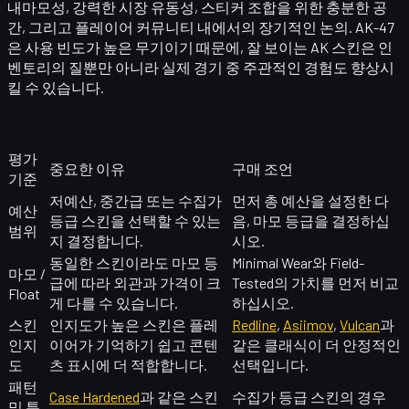
내마모성, 강력한 시장 유동성, 스티커 조합을 위한 충분한 공
간, 그리고 플레이어 커뮤니티 내에서의 장기적인 논의. AK-47
은 사용 빈도가 높은 무기이기 때문에, 잘 보이는 AK 스킨은 인
벤토리의 질뿐만 아니라 실제 경기 중 주관적인 경험도 향상시
킬 수 있습니다.
평가
중요한 이유
구매 조언
기준
저예산, 중간급 또는 수집가
먼저 총 예산을 설정한 다
예산
등급 스킨을 선택할 수 있는
음, 마모 등급을 결정하십
범위
지 결정합니다.
시오.
동일한 스킨이라도 마모 등
Minimal Wear와 Field-
마모 /
급에 따라 외관과 가격이 크
Tested의 가치를 먼저 비교
Float
게 다를 수 있습니다.
하십시오.
스킨
인지도가 높은 스킨은 플레
Redline
,
Asiimov
,
Vulcan
과
인지
이어가 기억하기 쉽고 콘텐
같은 클래식이 더 안정적인
도
츠 표시에 더 적합합니다.
선택입니다.
패턴
Case Hardened
과 같은 스킨
수집가 등급 스킨의 경우
및 특