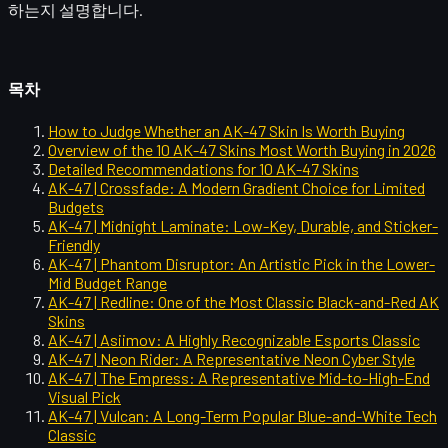
하는지 설명합니다.
목차
How to Judge Whether an AK-47 Skin Is Worth Buying
Overview of the 10 AK-47 Skins Most Worth Buying in 2026
Detailed Recommendations for 10 AK-47 Skins
AK-47 | Crossfade: A Modern Gradient Choice for Limited
Budgets
AK-47 | Midnight Laminate: Low-Key, Durable, and Sticker-
Friendly
AK-47 | Phantom Disruptor: An Artistic Pick in the Lower-
Mid Budget Range
AK-47 | Redline: One of the Most Classic Black-and-Red AK
Skins
AK-47 | Asiimov: A Highly Recognizable Esports Classic
AK-47 | Neon Rider: A Representative Neon Cyber Style
AK-47 | The Empress: A Representative Mid-to-High-End
Visual Pick
AK-47 | Vulcan: A Long-Term Popular Blue-and-White Tech
Classic