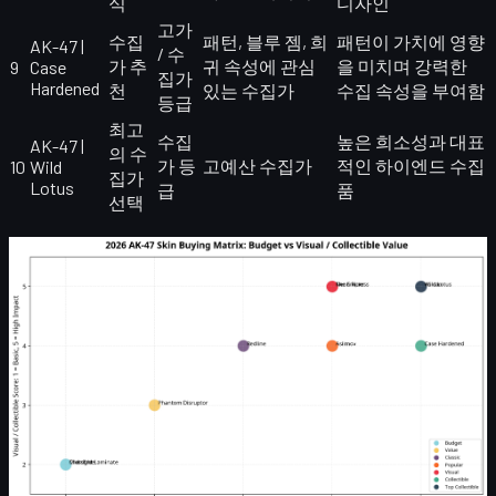
식
디자인
고가
수집
패턴, 블루 젬, 희
패턴이 가치에 영향
AK-47 |
/ 수
가 추
귀 속성에 관심
을 미치며 강력한
9
Case
집가
Hardened
천
있는 수집가
수집 속성을 부여함
등급
최고
수집
높은 희소성과 대표
AK-47 |
의 수
가 등
고예산 수집가
적인 하이엔드 수집
10
Wild
집가
Lotus
급
품
선택