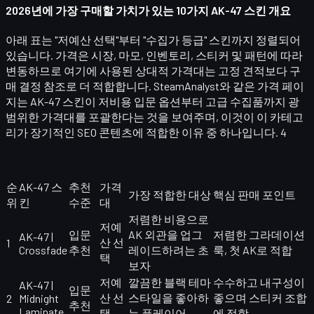
2026년에 가장 구매할 가치가 있는 10가지 AK-47 스킨 개요
아래 표는 "저예산 선택"부터 "수집가 등급" 스킨까지 정렬되어
있습니다. 가격은 시장, 마모, 인벤토리, 스티커 및 패턴에 따라
변동하므로 여기에 사용된 상대적 가격대는 고정 견적보다 구
매 결정 참조로 더 적합합니다. SteamAnalyst와 같은 가격 페이
지는 AK-47 스킨이 저비용 입문 옵션부터 고급 수집품까지 광
범위한 가격대를 포괄한다는 것을 보여주며, 이것이 이 카테고
리가 장기적인 SEO 콘텐츠에 적합한 이유 중 하나입니다. 4
순
AK-47 스
추천
가격
가장 적합한 대상
핵심 판매 포인트
위
킨
수준
대
저렴한 비용으로
저예
입문
AK 외관을 업그
저렴한 그라데이션
AK-47 |
산 선
1
Crossfade
추천
레이드하려는 초
룩, 첫 AK로 적합
택
보자
저예
깔끔한 블랙 테마
수수하고 내구성이
AK-47 |
입문
산 선
스타일을 좋아하
좋으며 스티커 조합
2
Midnight
추천
Laminate
택
는 플레이어
에 적합