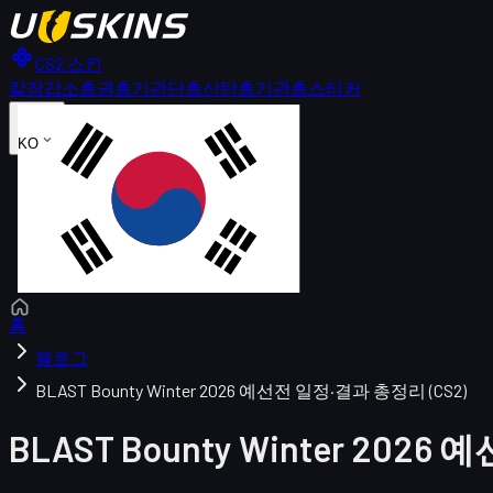
CS2 스킨
칼
장갑
소총
권총
기관단총
산탄총
기관총
스티커
KO
홈
블로그
BLAST Bounty Winter 2026 예선전 일정·결과 총정리 (CS2)
BLAST Bounty Winter 202