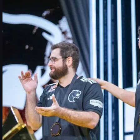
공식 스트림 시청 방법
1일차 경기 일정과 관전 포인트
예선전 진행 방식과 상금 구조
예선 순위 및 결과 정리
1라운드 대진표 분석
탑 16 진출전(2라운드) 개요
우승 후보 팀 분석
주목할 언더독 팀
CS2 스킨 거래 & uuskins 활용 팁
본선 일정과 IEM 크라쿠프 2026 연결고리
BLAST Bounty Winter 2026 예선전 개요
2026년 CS2 시즌의 시작을 알리는 첫 대형 이벤트가 바로
BLAST
까지 총 32개 팀이 모여
LAN 본선 8자리
를 두고 경쟁하는 만큼 
시즌 휴식기 동안
대형 이적 시장
이 열렸고, CS2 지도 로테이션
풀기를 넘어
“2026 시즌 메타와 전력 구도를 미리 확인할 수 있는
이 글에서는 예선전
시청 방법, 경기 일정, 결과, 대진표, 상금 