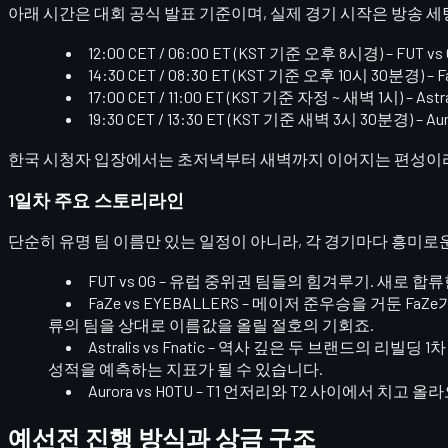
아래 시간은 대회 공식 발표 기준이며, 실제 경기 시작은 방송 세
12:00 CET / 06:00 ET (KST 기준 오후 8시경)
– FUT vs
14:30 CET / 08:30 ET (KST 기준 오후 10시 30분경)
– 
17:00 CET / 11:00 ET (KST 기준 자정 ~ 새벽 1시)
– Astr
19:30 CET / 13:30 ET (KST 기준 새벽 3시 30분경)
– Au
한국 시청자 입장에서는
초저녁부터 새벽까지 이어지는 편성
이라
1일차 주요 스토리라인
단순히 유명 팀 이름만 있는 일정이 아니라, 각 경기마다 흥미로
FUT vs OG
– 유럽 중위권 팀들의 힘겨루기. 새로 합
FaZe vs EYEBALLERS
– 메이저 준우승을 거둔 FaZe
류의 팀을 상대로 이름값을 올릴 절호의 기회죠.
Astralis vs Fnatic
– 역사 깊은 두 브랜드의
리빌딩 1차
성적을 예측하는 지표가 될 수 있습니다.
Aurora vs HOTU
– T1 언저리와 T2 사이에서 치고 
예선전 진행 방식과 상금 구조