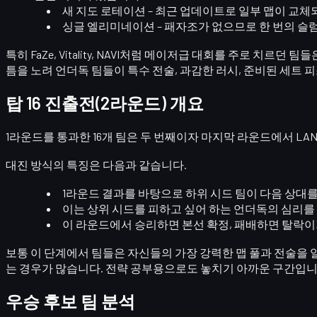
새 지도 로테이션
– 최근 업데이트로 일부 맵이 교
싱글 엘리미네이션
– 패자조가 없으므로 한 번의 슬
특히
FaZe, Vitality, NAVI
처럼 메이저급 대회를 주로 치르던 팀들은
틈을 노려 언더독 팀들이
특수 전술, 과감한 러시, 준비된 세트 
탑 16 진출전(2라운드) 개요
1라운드를 통과한 16개 팀은 두 번째이자 마지막 라운드에서
LA
대진 방식의 특징은 다음과 같습니다.
1라운드 결과를 바탕으로
하위 시드 팀이 다음 상대를
이는 상위 시드를 피하고 싶어 하는 언더독의 심리
이 라운드에서
승리하면 본선 확정, 패배하면 탈락
이
보통 이 단계에서 팀들은 자신들의 가장 강력한 맵 풀과 전술을 
는 경우가 많습니다. 전략 공부용으로도 놓치기 아까운 구간입니
우승 후보 팀 분석