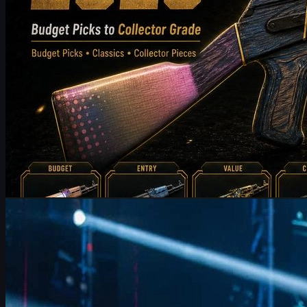
제작:
Michael
Johnson
카운터 스트라이크 2
6월 17, 2026
FURIA FalleN 인터뷰: CS2 전술 조정과 IEM 쾰른 우승
도전
FURIA의 베테랑 IGL FalleN이 IEM 쾰른 2026에서 밝힌 전술 조
정, Overpass 개선, 9z 분석, 은퇴를 앞둔 마지막 도전, 그리고