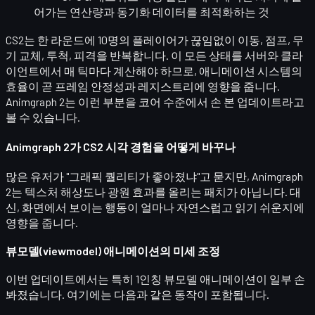
어가는 연산량과 동기화 데이터를 최적화하는 것
CS2는 한 라운드에 10명의 플레이어가 끊임없이
이동, 점프, 무
기 교체, 투척, 피격
을 반복합니다. 이 모든 상태를 서버와 클라
이언트에서 매 틱마다 계산해야 하므로, 애니메이션 시스템의
효율이 곧
프레임 안정성과 레지스트리
에 영향을 줍니다.
Animgraph 2는 이런 부분을 코어 수준에서 손 본 업데이트라고
볼 수 있습니다.
Animgraph 2가 CS2 시각 경험을 어떻게 바꾸나
많은 유저가 "그래픽 퀄리티가 좋아졌냐"고 묻지만, Animgraph
2는
텍스처 해상도나 광원 효과
를 올리는 패치가 아닙니다. 대
신, 화면에서 보이는 행동이
얼마나 자연스럽고 읽기 쉬운지
에
영향을 줍니다.
뷰모델(viewmodel) 애니메이션의 미세 조정
이번 업데이트에서는 특히
1인칭 뷰모델 애니메이션
이 일부 손
봐졌습니다. 여기에는 다음과 같은 동작이 포함됩니다.