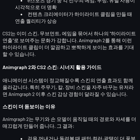
e스포츠 경기 중
각 선수의 에임, 무빙, 유틸 사용
이
시각적으로 더 명확
컨텐츠 크리에이터가 하이라이트 클립을 만들 때
연출 퀄리티
가 상승
CS2는 이미 스킨, 무브먼트, 에임을 묶어서 하나의 "하이라이트
연출"로 보여주는 문화가 강합니다. Animgraph 2를 통해 이런
하이라이트 클립이
더 깔끔하고 뽀짝하게 보이는 효과
를 기대
할 수 있습니다.
Animgraph 2와 CS2 스킨: 시너지 활용 가이드
애니메이션 시스템이 정교해질수록
스킨의 연출 효과
도 함께
올라갑니다. 특히 주무기, 칼, 장비 스킨을 자주 바꾸는 유저라
면 Animgraph 2 이후
스킨 감상 경험
이 달라질 수 있습니다.
스킨이 더 돋보이는 이유
Animgraph 2는 무기와 손 모델이 움직일 때의 경로와 자세를 더
매끄럽게 만들어 줍니다. 그 결과:
검을 꺼내거나 돌려볼 때
패턴·컬러·광택
이 더 풍부