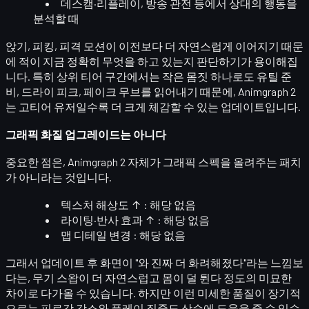
데스캠·리플레이, 방송 관전 등에서 상대의 행동을
분석할 때
앉기, 피킹, 피격 모션이 이전보다 더
자연스럽게 이어지기 때문
에
적이 지금 정확히 무엇을 하고 있는지 판단하기가 용이해집
니다. 특히 상위 티어 구간에서는 작은 몸짓 하나로도
유틸 준
비, 드라이 피크, 페이크 무브
를 읽어내기 때문에, Animgraph 2
는 고티어 유저일수록 더 크게 체감할 수 있는 업데이트입니다.
그래픽 화질 업그레이드는 아니다
중요한 점은, Animgraph 2 자체가
그래픽 스펙을 올려주는 패치
가 아니라는 것
입니다.
텍스처 해상도 ↑ : 해당 없음
라이팅·반사 효과 ↑ : 해당 없음
맵 디테일 변경 : 해당 없음
그래서 업데이트 후 화면이 "와 진짜 더 화려해졌다"라는 느낌보
다는,
무기 스왑이 더 자연스럽고 몸이 덜 튄다
정도의 미묘한
차이로 다가올 수 있습니다. 하지만 이런 미세한 품질이 장기적
으로는
피로감 감소와 플레이 집중도 상승
에 도움을 줄 수 있습