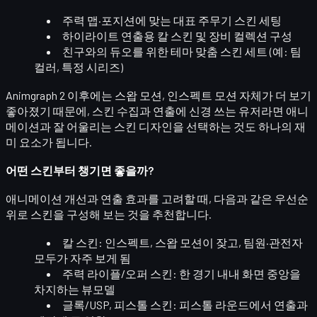
주력 맵·포지션에 맞는
대표 주무기 스킨
세팅
하이라이트 연출용
칼 스킨
및 장비 컬렉션 구성
친구와의 듀오를 위한
테마 맞춤 스킨 세트
(예: 팀
컬러, 특정 시리즈)
Animgraph 2 이후에는 스왑 모션, 인스펙트 모션 자체가 더 보기
좋아졌기 때문에, 스킨 수집과 연출에 신경 쓰는 유저라면
애니
메이션과 잘 어울리는 스킨 디자인
을 선택하는 것도 하나의 재
미 요소가 됩니다.
어떤 스킨부터 챙기면 좋을까?
애니메이션 개선과 연출 효과를 고려할 때, 다음과 같은 우선순
위로 스킨을 구성해 보는 것을 추천합니다.
칼 스킨
: 인스펙트, 스왑 모션이 잦고, 팀원·관전자
모두가 자주 보게 됨
주력 라이플/오퍼 스킨
: 한 경기 내내 화면 중앙을
차지하는 뷰모델
글록/USP, 피스톨 스킨
: 피스톨 라운드에서 연출과