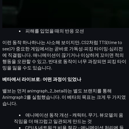
주무기 꺼내기 / 집어넣기
보조무기, HE, 플래시, 연막, 몰리 등
장비 전환
앉기·서기 전환, 걷기·뛰기 속도 변화
칼 휘두르기, 총 발사, 재장전 동작
피해를 입었을 때의 반응 모션
이런 동작 하나하나는 사소해 보이지만, CS2처럼
TTS(time to
see)
가 중요한 게임에서는 곧바로
가독성·피킹 타이밍·심리전
에 직결됩니다. 애니메이션이 끊기거나 이상하게 꼬이면 적의
행동을 오판할 수 있고, 반대로 동작이 너무 과장되면 피킹 타이
밍을 잃을 수도 있습니다.
베타에서 라이브로: 어떤 과정이 있었나
밸브는 먼저
animgraph_2_beta
라는 별도 브랜치를 통해
Animgraph 2를 실험했습니다. 이 베타의 목표는 크게 두 가지였
습니다.
애니메이션 동작 개선
– 캐릭터, 무기, 뷰모델의 움
직임을 더 매끄럽고 일관되게 만드는 것
CPU & 네트워크 비용 절감
– 애니메이션 처리에 들