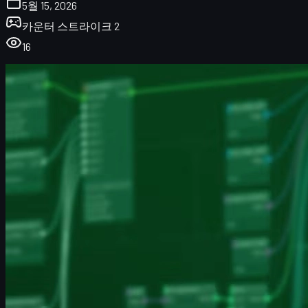
5월 15, 2026
카운터 스트라이크 2
16
Animgraph 2 업데이트 한눈에 보기
Animgraph 2란 무엇인가?
Animgraph 2가 CS2 시각 경험을 어떻게 바꾸나
성능(FPS)과 네트워크에 미치는 영향
Animgraph 2 활성화 및 설정 방법
랭크·프리미어에서 체감되는 실전 변화
Animgraph 2와 CS2 스킨: 시너지 활용 가이드
Animgraph 2 관련 자주 묻는 질문 & 문제 해결
Animgraph 2 패치 이후 연습 팁
정리 및 앞으로의 전망
Animgraph 2 업데이트 한눈에 보기
2026년 4월 21일, 밸브가 테스트 중이던 새로운 애니메이션 시
스템
Animgraph 2
를 정식 라이브 버전에 적용했습니다. 기존에
animgraph_2_beta
브랜치에서만 사용되던 기능이 이제는
CS2