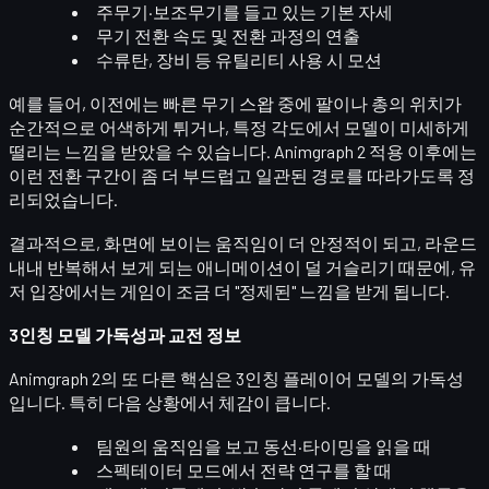
주무기·보조무기를
들고 있는 기본 자세
무기 전환 속도 및 전환 과정의 연출
수류탄, 장비 등 유틸리티 사용 시 모션
예를 들어, 이전에는 빠른 무기 스왑 중에 팔이나 총의 위치가
순간적으로 어색하게 튀거나, 특정 각도에서 모델이 미세하게
떨리는 느낌을 받았을 수 있습니다. Animgraph 2 적용 이후에는
이런 전환 구간이 좀 더
부드럽고 일관된 경로
를 따라가도록 정
리되었습니다.
결과적으로, 화면에 보이는 움직임이 더
안정적
이 되고, 라운드
내내 반복해서 보게 되는 애니메이션이 덜 거슬리기 때문에, 유
저 입장에서는 게임이 조금 더 "정제된" 느낌을 받게 됩니다.
3인칭 모델 가독성과 교전 정보
Animgraph 2의 또 다른 핵심은
3인칭 플레이어 모델
의 가독성
입니다. 특히 다음 상황에서 체감이 큽니다.
팀원의 움직임을 보고
동선·타이밍
을 읽을 때
스펙테이터 모드에서
전략 연구
를 할 때