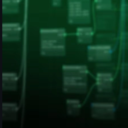
기본값
이 된 것입니다.
이 글에서는 Animgraph 2가 정확히 무엇인지, 게임 화면과 조작
감에 어떤 영향을 주는지, 별도의 설정이나 콘솔 명령어가 필요
한지, 그리고 업데이트 이후 어떤 식으로 적응하고 연습하면 좋
은지까지
한국 유저 기준
으로 자세히 정리합니다. 또한 새 애니
메이션 시스템과
스킨 연출
이 어떻게 어울리는지,
cs2 skins
트
레이딩을 즐기는 유저가 주목할 포인트도 함께 다룹니다.
Animgraph 2란 무엇인가?
Animgraph 2
는 간단히 말해 CS2에서 캐릭터와 무기, 움직임 애
니메이션이
어떤 순서와 로직으로 재생되는지
를 관리하는 새
로운 시스템입니다. 그래픽 옵션이나 텍스처 품질처럼 "더 화려
하게 보이게" 만드는 업데이트가 아니라,
동작이 더 정확하고 자
연스럽게 이어지도록
만드는 기술적인 변화에 가깝습니다.
Animgraph 2의 핵심 역할
CS2에서 다음과 같은 행동이 있을 때마다 Animgraph 2가 개입
합니다.