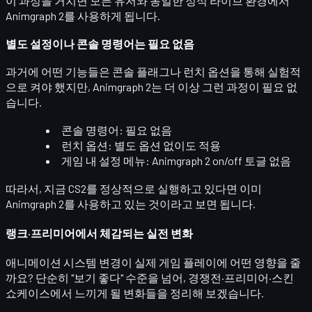
이 과정을 거치면 모든 유저와 동일한
정식 라이브 환경
에서
Animgraph 2를 사용하게 됩니다.
별도 설정이나 콘솔 명령어는 필요 없음
과거에 어떤 기능들은
콘솔 플래그
나
런치 옵션
을 통해 실험적
으로 켜야 했지만, Animgraph 2는 더 이상 그런 과정이 필요 없
습니다.
콘솔 명령어
: 필요 없음
런치 옵션
: 별도 옵션 없이도 적용
게임 내 설정 메뉴
: Animgraph 2 on/off 토글 없음
따라서, 지금 CS2를 정상적으로 실행하고 있다면
이미
Animgraph 2를 사용하고 있는 것
이라고 보면 됩니다.
랭크·프리미어에서 체감되는 실전 변화
애니메이션 시스템 변경이 실제 게임 플레이에 어떤 영향을 줄
까요? 단순히 "보기 좋다" 수준을 넘어,
경쟁전·프리미어·스킨
쇼케이스
에서 느끼게 될 변화들을 정리해 보겠습니다.