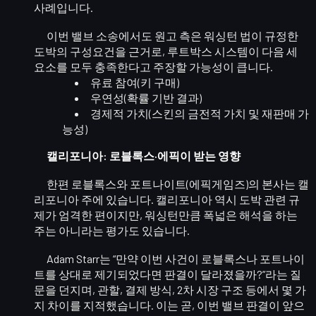
사례입니다.
이번 밸브 소송에서도 원고 측은 워싱턴 법이 규정한
도박의 구성요건
을 근거로, 루트박스 시스템이 다음 세
요소를 모두 충족한다고 주장할 가능성이 큽니다.
유료 참여(키 구매)
우연성(확률 기반 결과)
경제적 가치(스킨의 금전적 가치 및 재판매 가
능성)
캘리포니아: 로블록스·에픽이 받는 영향
한편 로블록스와 포트나이트(에픽게임즈)의 본사는
캘
리포니아 주
에 있습니다. 캘리포니아 역시 도박 관련 규
제가 엄격한 편이지만, 워싱턴만큼
폭넓은 해석
을 하는
주는 아니라는 평가도 있습니다.
Adam Starr는 “만약 이번 사건이 로블록스나 포트나이
트를 상대로 제기되었다면
판결이 달라졌을까?
”라는 질
문을 던지며, 관할, 결제 방식, 2차 시장 구조 등에서 몇 가
지 차이를 지적했습니다. 이는 곧, 이번 밸브 판결이 앞으