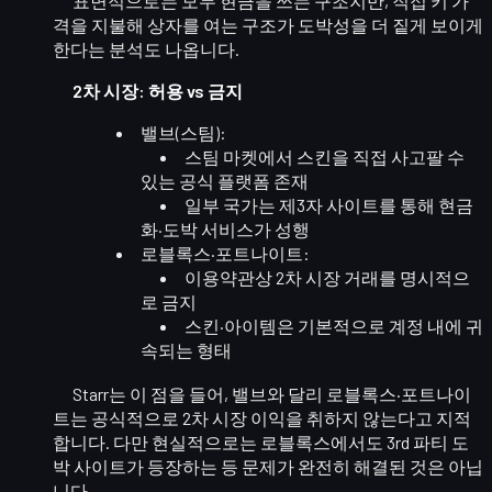
표면적으로는 모두 현금을 쓰는 구조지만,
직접 키 가
격을 지불해 상자를 여는 구조
가 도박성을 더 짙게 보이게
한다는 분석도 나옵니다.
2차 시장: 허용 vs 금지
밸브(스팀)
:
스팀 마켓에서 스킨을
직접 사고팔 수
있는 공식 플랫폼
존재
일부 국가는 제3자 사이트를 통해
현금
화·도박 서비스
가 성행
로블록스·포트나이트
:
이용약관상
2차 시장 거래를 명시적으
로 금지
스킨·아이템은 기본적으로 계정 내에
귀
속
되는 형태
Starr는 이 점을 들어, 밸브와 달리 로블록스·포트나이
트는
공식적으로 2차 시장 이익을 취하지 않는다
고 지적
합니다. 다만 현실적으로는 로블록스에서도
3rd 파티 도
박 사이트
가 등장하는 등 문제가 완전히 해결된 것은 아닙
니다.