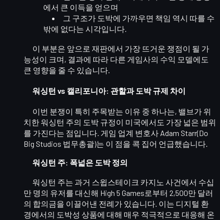
에서 큰 이득
을 얻으며
그 구조가 도박에 가까우면
책임 역시 따를 수
밖에 없다
는 시각입니다.
이 부분은 앞으로 재판에서 가장 뜨거운 쟁점이 될 가
능성이 크며, 결과에 따라
다른 게임사의 수익 모델
에도
큰 영향을 줄 수 있습니다.
워싱턴 vs 캘리포니아: 관할과 도박 규제 차이
이번 분쟁이 특히 주목받는 이유 중 하나는, 밸브가 위
치한
워싱턴 주의 도박 규정이 미국에서도 가장 넓은 범위
를 가진다
는 점입니다. 게임 업계 변호사
Adam Starr
(Do
Big Studios 법무총괄)는 이 점을 콕 집어 언급했습니다.
워싱턴 주: 폭넓은 도박 정의
워싱턴 주는 과거
스윕스테이크 카지노
사건에서 수십
만 명의 유저를 대신해
High 5 Games로부터 2,500만 달러
의 합의금
을 이끌어낸 전례가 있습니다. 이는 디지털 환
경에서의 도박성 상품에 대해 매우 적극적으로 대응해 온