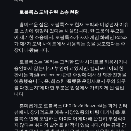
로블록스 도박 관련 소송 현황
흥미로운 점은, 로블록스도 현재
도박과 미성년자
이슈
로 소송에 휘말려 있다는 사실입니다. 한 그룹의 부모들
이 제기한 소송에서, 로블록스가 자사 게임 화폐인
Robux
가
제3자 도박 사이트에서 사용되는 것을 방조했다
는 주
장이 나왔습니다.
로블록스는 “우리는 그러한 도박 사이트를 허용하거나
승인하지 않는다”고 부인하고 있지만, 캘리포니아의 한
판사는
과실(neglicence) 관련 주장에 대해선 재판 진행을
허용
했습니다. 즉, 최소한 “플랫폼 운영사로서 주의 의무
를 다했는지”에 대한 부분은 법정에서 가려지게 된 셈입
니다.
흥미롭게도 로블록스 CEO
David Baszucki
는 과거 인터
뷰에서, 장기적으로
예측 시장(일종의 베팅 메커닉)
을 로
블록스 안에 도입하는 아이디어에 대해 완전히 부정적이
지 않다는 취지의 발언을 한 적이 있습니다. 이는 규제 당