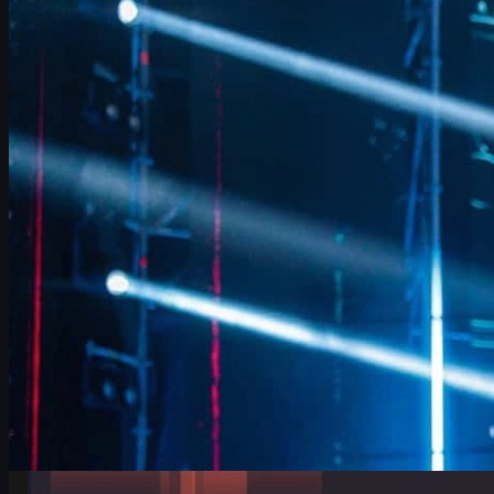
FURIA FalleN 인터뷰: CS2 전술 조정과 IEM 쾰른 우승
도전
FURIA의 베테랑 IGL FalleN이 IEM 쾰른 2026에서 밝힌 전술 조
정, Overpass 개선, 9z 분석, 은퇴를 앞둔 마지막 도전, 그리고
CS2 스킨 문화까지 깊이 있게 정리했습니다.
6월 17, 2026
제작:
David William
카운터 스트라이크 2
6월 17, 2026