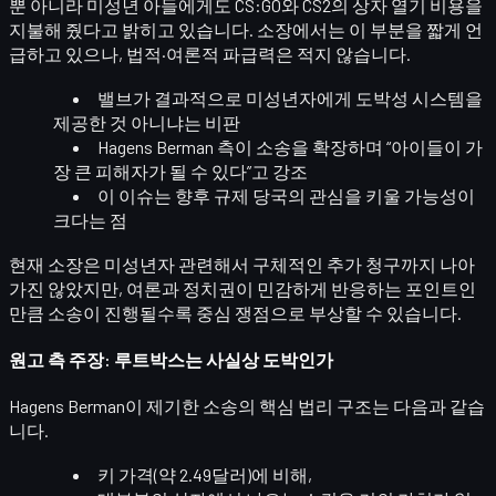
뿐 아니라
미성년 아들
에게도 CS:GO와 CS2의 상자 열기 비용을
지불해 줬다고 밝히고 있습니다. 소장에서는 이 부분을 짧게 언
급하고 있으나, 법적·여론적 파급력은 적지 않습니다.
밸브가 결과적으로
미성년자에게 도박성 시스템을
제공
한 것 아니냐는 비판
Hagens Berman 측이 소송을 확장하며 “
아이들이 가
장 큰 피해자가 될 수 있다
”고 강조
이 이슈는 향후
규제 당국의 관심
을 키울 가능성이
크다는 점
현재 소장은 미성년자 관련해서
구체적인 추가 청구
까지 나아
가진 않았지만, 여론과 정치권이 민감하게 반응하는 포인트인
만큼 소송이 진행될수록
중심 쟁점으로 부상
할 수 있습니다.
원고 측 주장: 루트박스는 사실상 도박인가
Hagens Berman이 제기한 소송의 핵심 법리 구조는 다음과 같습
니다.
키 가격(약 2.49달러)에 비해,