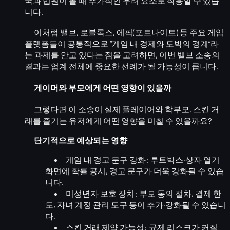
국과 법원이 볼 때
추가적인 우려 요소
로 작용할 수 있습
니다.
이처럼 밸브, 로블록스, 에픽(포트나이트) 등 주요 게임
플랫폼들이 공통적으로
“게임 내 경제와 도박의 경계”
라
는 과제를 안고 있다는 점을 고려하면, 이번 밸브 소송의
결과는 업계 전체에
중요한 선례
가 될 가능성이 큽니다.
게이머와 부모에게 어떤 영향이 있을까
그렇다면 이 소송이 실제
플레이어와 학부모, 스킨 거
래를 즐기는 유저
에게 어떤 영향을 미칠 수 있을까요?
단기적으로 예상되는 영향
게임 내 경고 문구 강화
: 루트박스·상자 열기
화면에 확률 공시, 경고 문구가 더욱 강화될 수 있습
니다.
미성년자 보호 장치
: 부모 동의 절차, 결제 한
도, 자녀 계정 관리 도구 등이 추가·강화될 수 있습니
다.
스킨 거래 제약 가능성
: 규제 리스크가 커질