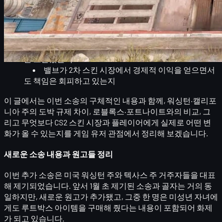
이번 소송의 핵심은 간단합니다.
키를 구매해 상자를 여는 행위가
실질적인 도박
에
해당하는지
특히
미성년자까지 포함된 유저에게 도박적 메커닉
을 노출
했는지
밸브가
2차 스킨 시장에서 경제적 이익
을 얻으면서
도 책임은 회피하고 있는지
이 글에서는 이번 소송의 구체적인 내용과 함께,
워싱턴·캘리포
니아 주의 도박 규제 차이
, 로블록스·포트나이트와의 비교, 그
리고 무엇보다
CS2 스킨 시장과 플레이어에게 실제로 어떤 변
화가 올 수 있는지
를 게임 유저 관점에서 정리해 보겠습니다.
새로운 소송 내용과 원고들 정리
이번 추가 소송은 미국
워싱턴 주
와
텍사스 주
거주자들을 대표
해 제기되었습니다. 앞서 1월 초 제기된 소송과
골자는 거의 동
일
하지만,
새로운 원고
가 추가됐고, 그중 한 명은
미성년 자녀에
게도 루트박스 아이템을 구매해 줬다
는 내용이 포함되어 화제
가 되고 있습니다.