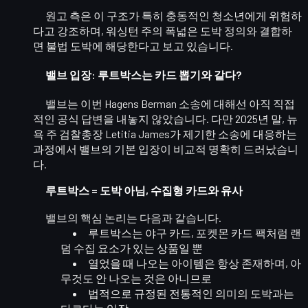
원고 측은 이 구조가 특히
충동적인 청소년
에게 위험하
다고 강조하며, 워싱턴 주의
폭넓은 도박 정의
와 결합하
면 불법 도박에 해당한다고 보고 있습니다.
밸브 입장: 루트박스는 카드 뽑기와 같다?
밸브는 이번 Hagens Berman 소송에 대해선 아직 직접
적인 공식 답변을 내놓지 않았습니다. 다만 2025년 말, 뉴
욕 주 검찰총장 Letitia James가 제기한 소송에 대응하는
과정에서
밸브의 기본 입장
이 비교적 명확히 드러났습니
다.
루트박스 = 도박 아님, 수집형 카드와 유사
밸브의 핵심 논리는 다음과 같습니다.
루트박스는
야구 카드, 포켓몬 카드 팩
처럼 랜
덤 수집 요소가 있는
상품
일 뿐
열었을 때 나오는 아이템은
항상 존재
하며, 아
무것도 안 나오는 것은 아니므로
법적으로 규정된
전통적인 의미의 도박
과는