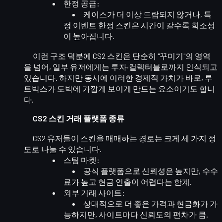
한정 공급
:
케이스가 더 이상 드랍되지 않거나, 특
정 이벤트 한정 스킨은 시간이 갈수록 희소성
이 높아집니다.
이런 구조 덕분에 CS2 스킨은 단순히 "꾸미기"의 영역
을 넘어, 일부 유저에게는
투자·컬렉터블
로까지 인식되고
있습니다. 하지만 동시에 이러한 경제적 가치가 바로, 루
트박스가
도박에 가깝게 보이게 만드는 요소
이기도 합니
다.
CS2 스킨 거래 플랫폼 종류
CS2 유저들이 스킨을 매매하는 경로는 크게 세 가지 정
도로 나눌 수 있습니다.
스팀 마켓
:
공식 플랫폼으로 신뢰성은 높지만,
수수
료가 높고 현금 인출이 어렵다
는 한계.
외부 거래 사이트
:
상대적으로
더 좋은 가격
과
현금화
가 가
능하지만, 사이트마다 신뢰도의 편차가 큼.