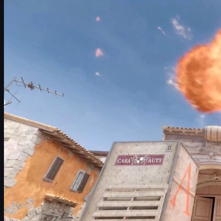
밸브 루트박스 추가 소송, 무엇이 문제인가
새로운 소송 내용과 원고들 정리
원고 측 주장: 루트박스는 사실상 도박인가
밸브 입장: 루트박스는 카드 뽑기와 같다?
워싱턴 vs 캘리포니아: 관할과 도박 규제 차이
로블록스·포트나이트와의 비교 쟁점
로블록스 도박 관련 소송 현황
게이머와 부모에게 어떤 영향이 있을까
CS2 스킨 시장과 거래소 동향
UUSKINS에서 CS2·CS:GO 스킨 안전하게 거래하는
법
앞으로의 전망과 마무리 정리
밸브 루트박스 추가 소송, 무엇이 문제인가
밸브가 다시 한 번
루트박스(상자 열기) 시스템
을 둘러싼 법적
공방의 중심에 섰습니다. 미국 대형 로펌인 Hagens Berman이
2026년 들어
두 번째 집단소송
을 제기했기 때문입니다. 대상 게
임은 우리가 잘 아는
Counter-Strike: Global Offensive(CS:GO)와
Counter-Strike 2(CS2)
입니다.