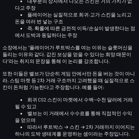
대부분의 상자에서 나오는 스킨은
거의 가치가 없
다
고 주장
플레이어는 실질적으로
희귀·고가 스킨을 노리고
돈을 여러 번 넣는 구조
즉,
확률에 따른 금전적 이득/손실
이 발생한다는 점
에서 도박과 동일하다는 주장
소장에서는 “플레이어가 루트박스를 여는 이유는 슬롯머신을
돌리는 이유와 같다.
값진 보상을 얻을 수 있다는 희망
때문이
다”라는 취지의 문장을 통해 이 논리를 강조합니다.
또한 이들은 밸브가 단순히 게임 안에서만 돈을 버는 것이 아니
라,
스팀 마켓 등 2차 거래 구조
까지 고려했을 때
실질적으로 스
킨이 돈처럼 기능
한다고 주장합니다. 예를 들어:
희귀 CS2 스킨이 마켓에서
수백~수천 달러
에 거래
될 수 있고
밸브는 이 거래에서
수수료를 통해 직접적인 수익
을 얻으며
따라서 루트박스 → 스킨 → 2차 거래까지 이어지는
하나의 도박 생태계
를 운영하는 셈이라는 주장입니다.