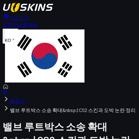
CS2 스킨
칼
장갑
소총
권총
KO
홈
블로그
밸브 루트박스 소송 확대&nbsp;| CS2 스킨과 도박 논란 정리
밸브 루트박스 소송 확대