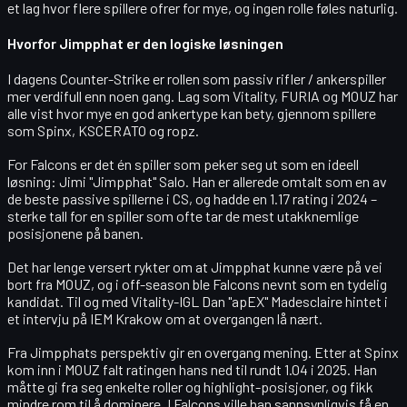
et lag hvor flere spillere ofrer for mye, og ingen rolle føles naturlig.
Hvorfor Jimpphat er den logiske løsningen
I dagens Counter-Strike er rollen som
passiv rifler / ankerspiller
mer verdifull enn noen gang. Lag som
Vitality
,
FURIA
og
MOUZ
har
alle vist hvor mye en god ankertype kan bety, gjennom spillere
som
Spinx
,
KSCERATO
og
ropz
.
For Falcons er det én spiller som peker seg ut som en ideell
løsning:
Jimi "Jimpphat" Salo
. Han er allerede omtalt som en av
de beste passive spillerne i CS, og hadde en
1.17 rating i 2024
–
sterke tall for en spiller som ofte tar de mest utakknemlige
posisjonene på banen.
Det har lenge versert rykter om at Jimpphat kunne være på vei
bort fra MOUZ, og i off-season ble Falcons nevnt som en tydelig
kandidat. Til og med Vitality-IGL
Dan "apEX" Madesclaire
hintet i
et intervju på IEM Krakow om at overgangen lå nært.
Fra Jimpphats perspektiv gir en overgang mening. Etter at Spinx
kom inn i MOUZ falt ratingen hans ned til rundt
1.04 i 2025
. Han
måtte gi fra seg enkelte roller og highlight-posisjoner, og fikk
mindre rom til å dominere. I Falcons ville han sannsynligvis få en