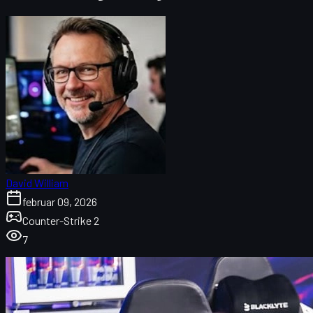
David William
februar 09, 2026
Counter-Strike 2
7
Falcons i CS2 – mye hype, for lite balanse?
Hva betyr egentlig "one more star"-memet?
Falcons-prosjektet i esport
En ubalansert Falcons-roster