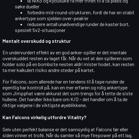
la
NiKo
og
kyousuke
få mer frihet til å ta plass og
søke dueller
forbedre
mid-round-strukturen
, fordi de har en stabil
ankertype som sjelden over-peak'er
redusere antall
unødvendige runder de kaster bort
,
spesielt 5v2-situasjoner
Mentalt overskudd og struktur
En undervurdert effekt av en god anker-spiller er det mentale
overskuddet resten av laget får. Når du vet at den spilleren som
holder solo på en bombsite
nesten aldri mister hodet
, kan resten
ta mer kalkulert risiko andre steder på kartet.
For Falcons, som allerede har en tendens til å tape runder de
egentlig har kontroll på, kan en mer erfaren og rolig ankertype
som Jimpphat være akkurat det som trengs for å tette de siste
hullene. Det handler ikke bare om K/D – det handler om å ta de
riktige valgene i de viktigste øyeblikkene
.
Kan Falcons virkelig utfordre Vitality?
Selv uten perfekt balanse er det sannsynlig at Falcons før eller
siden
vinner et trofé
. Når du samler så mye firepower på ett lag,