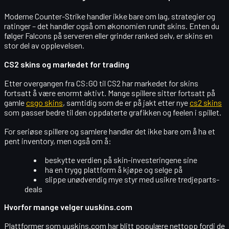
Moderne Counter-Strike handler ikke bare om lag, strategier og
ratinger – det handler også om
økonomien rundt skins
. Enten du
følger Falcons på serveren eller grinder ranked selv, er skins en
stor del av opplevelsen.
CS2 skins og markedet for trading
Etter overgangen fra CS:GO til CS2 har markedet for skins
fortsatt å være enormt aktivt. Mange spillere sitter fortsatt på
gamle
csgo skins
, samtidig som de er på jakt etter nye
cs2 skins
som passer bedre til den oppdaterte grafikken og feelen i spillet.
For seriøse spillere og samlere handler det ikke bare om å ha et
pent inventory, men også om å:
beskytte verdien på skin-investeringene sine
ha en trygg plattform å kjøpe og selge på
slippe unødvendig mye styr med usikre tredjeparts-
deals
Hvorfor mange velger uuskins.com
Plattformer som
uuskins.com
har blitt populære nettopp fordi de