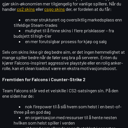
gjør skin-økonomien mer tilgjengelig for vanlige spillere. Når du
handler
cs2 skins
eller
csgo skins
der, er fordelen at du får:
en mer strukturert og oversiktlig markedsplass enn
tilfeldige Steam-trades
mulighet til å finne skins i flere prisklasser – fra
budsjett til high-tier
en mer forutsigbar prosess for kjøp og salg
Selv om skins ikke gir deg bedre aim, er det ingen hemmelighet at
mange spiller
bedre når de føler seg bra
på serveren. Enten du
kjører Falcons-inspirert aggressive playstyle eller en rolig anker-
rolle, kan et clean loadout være en ekstra motivasjonsboost.
Fremtiden for Falcons i Counter-Strike 2
Team Falcons står ved et veiskille i CS2-satsingen sin. På den
ene siden har de:
nok firepower til å slå hvem som helst i en best-of-
three på en god dag
en organisasjon med ressurser til å hente nesten
hvilken som helst spiller i verden