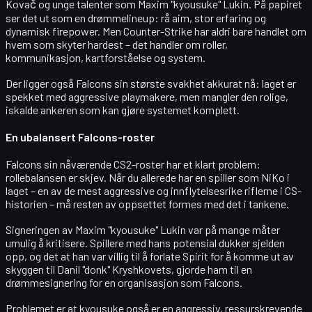
Kovač
og unge talenter som
Maxim "kyousuke" Lukin
. På papiret
ser det ut som en drømmelineup: rå aim, stor erfaring og
dynamisk firepower. Men Counter-Strike har aldri bare handlet om
hvem som skyter hardest – det handler om
roller,
kommunikasjon, kartforståelse og system
.
Der ligger også Falcons sin største svakhet akkurat nå: laget er
spekket med aggressive playmakere, men mangler den rolige,
iskalde ankeren som kan gjøre systemet komplett.
En ubalansert Falcons-roster
Falcons sin nåværende CS2-roster har et klart problem:
rollebalansen
er skjev. Når du allerede har en spiller som NiKo i
laget – en av de mest aggressive og innflytelsesrike riflerne i CS-
historien – må resten av oppsettet formes med det i tankene.
Signeringen av
Maxim "kyousuke" Lukin
var på mange måter
umulig å kritisere. Spillere med hans potensial dukker sjelden
opp, og det at han var villig til å forlate Spirit for å komme ut av
skyggen til
Danil "donk" Kryshkovets
, gjorde ham til en
drømmesignering for en organisasjon som Falcons.
Problemet er at kyousuke også er en
aggressiv, ressurskrevende