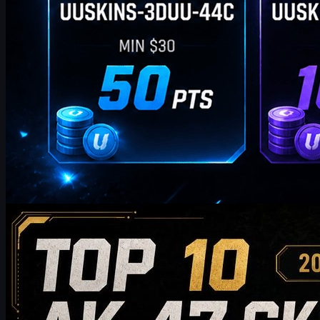
av
William Miller
Counter-Strike 2
mai 20, 2026
Topp 10 AK-47-skins verdt å kjøpe i 2026: Fra
budsjettvennlige valg til anbefalinger for samlere
Oppdag de 10 beste AK-47-skinsene verdt å kjøpe i 2026, fra
rimelige alternativer til eksklusive samlervalg. Denne guiden
sammenligner stil, prisklasse, slitasje, markedsverdi og