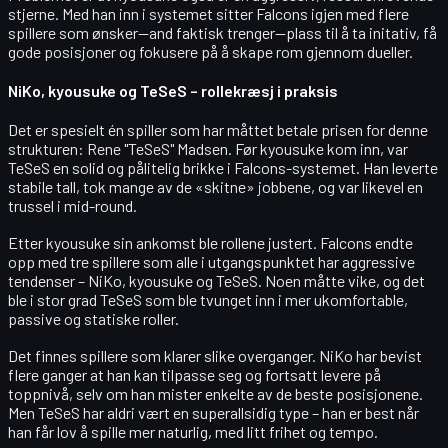
stjerne
. Med han inn i systemet sitter Falcons igjen med flere
spillere som ønsker—and faktisk trenger—plass til å ta initativ, få
gode posisjoner og fokusere på å skape rom gjennom dueller.
NiKo, kyousuke og TeSeS – rollekræsj i praksis
Det er spesielt én spiller som har måttet betale prisen for denne
strukturen:
Rene "TeSeS" Madsen
. Før kyousuke kom inn, var
TeSeS en solid og pålitelig brikke i Falcons-systemet. Han leverte
stabile tall, tok mange av de «skitne» jobbene, og var likevel en
trussel i mid-round.
Etter kyousuke sin ankomst ble rollene justert. Falcons endte
opp med tre spillere som alle i utgangspunktet har
aggressive
tendenser
– NiKo, kyousuke og TeSeS. Noen måtte vike, og det
ble i stor grad TeSeS som ble tvunget inn i mer ukomfortable,
passive og statiske roller.
Det finnes spillere som klarer slike overganger. NiKo har bevist
flere ganger at han kan tilpasse seg og fortsatt levere på
toppnivå, selv om han mister enkelte av de beste posisjonene.
Men TeSeS har aldri vært en superallsidig type – han er best når
han får lov å spille mer naturlig, med litt frihet og tempo.