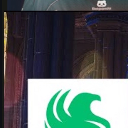
av
Michael Johnson
Counter-Strike 2
juni 17, 2026
Falcons vs Vitality i IEM Cologne Major 2026 – den
mest spennende CS2-duellen
Analyse av hvorfor Falcons vs Vitality er den mest spennende IEM
Cologne Major 2026-kvartfinalen, med taktikk, map pool,
karrigan vs ropz og CS2 skins-tips.
juni 17, 2026