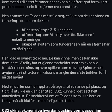
kommer du til å treffe turneringer hvor alt klaffer: god form, kart-
poolen passer, enkelte stjerner overpresterer.
Men spørsmålet Falcons må stille seg, er ikke om de kan vinne én
turnering – det er om de kan:
bli en
stabil topp 3–5-kandidat
utfordre lag som
Vitality
over tid, ikke bare i
enkeltturneringer
skape et system som fungerer selv når én stjerne har
en dårlig dag
Per i dag er svaret trolig nei. De kan vinne, men de kan ikke
dominere. Vitality har et gjennomarbeidet system hvor alle
forstår rollene sine, og hvor spillere som ropz og Spinx er helt
avgjørende i strukturen. Falcons mangler den siste brikken for å
nå det nivået.
Med en spiller som Jimpphat på laget, rollebalanse på plass, og
tid til å utvikle en klar identitet i CS2, kunne bildet sett helt
annerledes ut. Da snakker vi om et Falcons som ikke bare er
farlige når alt klaffer – men farlige hele tiden.
CS2 skins, økonomi og hvordan uuskins.com passer inn