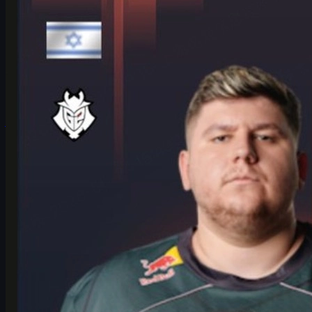
HeavyGod om Cologne Major og vei til toppen i CS2
skins-æraen
HeavyGod og G2 gjør seg klare for IEM Cologne Major 2026. Les
om mentalitet, rutiner, LANXESS-debut og hvordan små detaljer
skiller vinnerne i CS2.
juni 17, 2026