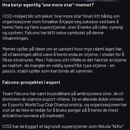
Hva betyr egentlig "one more star"-memet?
I CS2-miljøet blir uttrykket
"one more star"
brukt litt hånlig om
organisasjoner som forsøker å kjøpe seg suksess ved bare å
hente flere og flere superstjerner, uten å tenke på roller, synergi
og system. Falcons har blitt selve symbolet på denne
tilnærmingen.
Memet spiller på ideen om at uansett hvor mye talent laget har,
så vil løsningen alltid være å hente
enda en stjerne
, i stedet for å
fikse strukturen. Men i Falcons sitt tilfelle er det faktisk en kjerne
av realitet: de mangler en veldig spesifikk type stjerne – en
passiv, stabil spiller
som kan binde alt sammen.
Falcons-prosjektet i esport
Team Falcons
har vært krystallklare på ambisjonene sine: de vil
dominere de største esport-titlene. De er allerede doble vinnere
av
Esports World Cup Club Championship
, og organisasjonen har
vist at de ikke er redde for å bruke penger på å hente de mest
attraktive navnene på markedet.
I CS2 har de bygget et lag rundt superstjerner som
Nikola "NiKo"