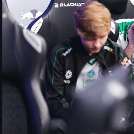
NiKo, kyousuke og TeSeS – rollekræsj i praksis
Tallene som avslører Falcons\' problemer
Hvorfor Jimpphat er den logiske løsningen
Slik vil Jimpphat endre Falcons sin spillestil
Kan Falcons virkelig utfordre Vitality?
CS2 skins, økonomi og hvordan uuskins.com passer
inn
Fremtiden for Falcons i Counter-Strike 2
Falcons i CS2 – mye hype, for lite balanse?
Team Falcons har raskt blitt et av de mest omtalte lagene i
Counter-Strike 2
. Med store investeringer, superstjerner på
lønningslista og ambisjoner om å dominere alle spill de går inn i,
er forventningene skyhøye. Likevel sitter mange igjen med
samme følelse: noe mangler.
Memet om at Falcons bare trenger
"one more star"
går igjen i
communityet. Det er ment som en spøk, men som ofte i CS-
scenen, ligger det et snev av sannhet bak ironien. Skal Falcons
faktisk bli en stabil trofé-kandidat, kan én riktig spiller – og riktige
roller rundt ham – være det som tipper laget fra lovende til virkelig
fryktinngytende.