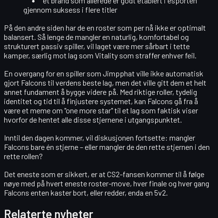
et brand som allerede er godt etablert i esporten
gjennom suksess i flere titler
På den andre siden har de en roster som per nå
ikke er optimalt
balansert
. Så lenge de mangler en naturlig, komfortabel og
strukturert passiv spiller, vil laget være mer sårbart i tette
kamper, særlig mot lag som Vitality som straffer enhver feil.
En overgang for en spiller som
Jimpphat
ville ikke automatisk
gjort Falcons til verdens beste lag, men det ville gitt dem et helt
annet fundament å bygge videre på. Med riktige roller, tydelig
identitet og tid til å finjustere systemet, kan Falcons gå fra å
være et meme om "one more star" til et lag som faktisk viser
hvorfor de hentet alle disse stjernene i utgangspunktet.
Inntil den dagen kommer, vil diskusjonen fortsette: mangler
Falcons bare én stjerne – eller mangler de den rette stjernen i den
rette rollen?
Det eneste som er sikkert, er at CS2-fansen kommer til å følge
nøye med på hvert eneste roster-move, hver finale og hver gang
Falcons enten kaster bort, eller redder, enda en 5v2.
Relaterte nyheter