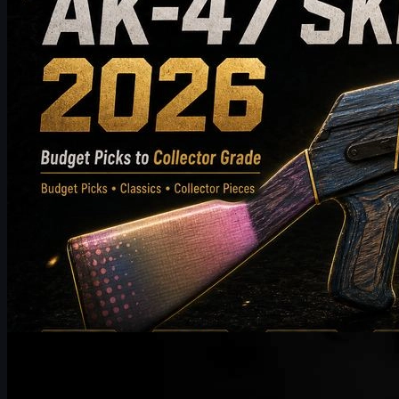
kjøpstips for å hjelpe CS2-spillere med å velge den beste AK-47-
skinen for inventaret sitt.
mai 20, 2026
av
Michael Johnson
Counter-Strike 2
desember 29, 2025
UUSKINS sender sine beste ønsker til HLTV Awards
2025