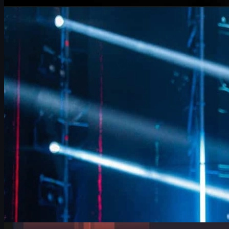
av
Michael Johnson
Counter-Strike 2
juni 17, 2026
FalleN om FURIA og CS2: Justeringer, Overpass og
veien mot troféet
FalleN deler innsikt om FURIAs justeringer i CS2, Overpass-
suksess, LANXESS-følelser og hvordan laget sikter mot troféet i
IEM Cologne.
juni 17, 2026
av
David William
Counter-Strike 2
juni 17, 2026