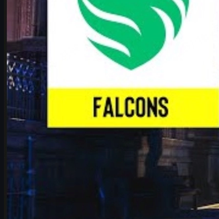
av
Michael Johnson
Se mer
Topprankinger