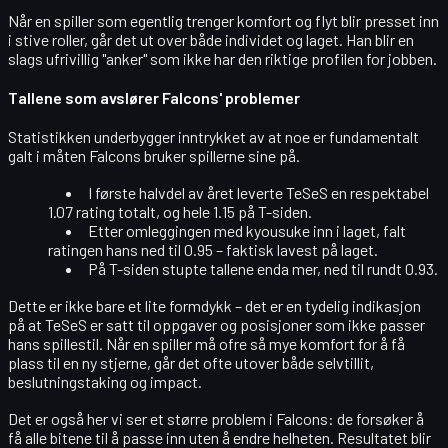
Når en spiller som egentlig trenger
komfort og flyt
blir presset inn
i stive roller, går det ut over både individet og laget. Han blir en
slags ufrivillig "anker" som ikke har den riktige profilen for jobben.
Tallene som avslører Falcons' problemer
Statistikken underbygger inntrykket av at noe er fundamentalt
galt i måten Falcons bruker spillerne sine på.
I første halvdel av året leverte TeSeS en respektabel
1.07 rating
totalt, og hele
1.15 på T-siden
.
Etter omleggingen med kyousuke inn i laget, falt
ratingen hans ned til
0.95
– faktisk lavest på laget.
På T-siden stupte tallene enda mer, ned til rundt
0.93
.
Dette er ikke bare et lite formdykk – det er en
tydelig indikasjon
på at TeSeS er satt til oppgaver og posisjoner som ikke passer
hans spillestil. Når en spiller må ofre så mye komfort for å få
plass til en ny stjerne, går det ofte utover både selvtillit,
beslutningstaking og impact.
Det er også her vi ser et større problem i Falcons: de forsøker å
få alle bitene til å passe inn
uten å endre helheten
. Resultatet blir