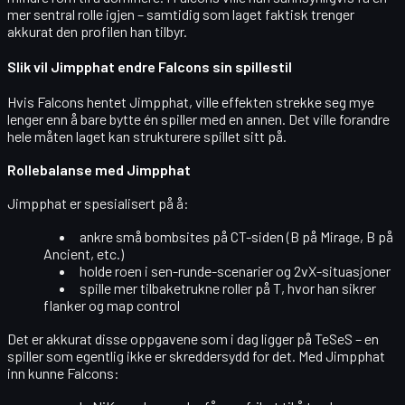
mer sentral rolle igjen – samtidig som laget faktisk
trenger
akkurat den profilen han tilbyr.
Slik vil Jimpphat endre Falcons sin spillestil
Hvis Falcons hentet Jimpphat, ville effekten strekke seg mye
lenger enn å bare bytte én spiller med en annen. Det ville forandre
hele måten laget kan strukturere spillet sitt på.
Rollebalanse med Jimpphat
Jimpphat er spesialisert på å:
ankre små bombsites
på CT-siden (B på Mirage, B på
Ancient, etc.)
holde roen i
sen-runde-scenarier
og 2vX-situasjoner
spille mer
tilbaketrukne roller
på T, hvor han sikrer
flanker og map control
Det er akkurat disse oppgavene som i dag ligger på TeSeS – en
spiller som egentlig ikke er skreddersydd for det. Med Jimpphat
inn kunne Falcons: