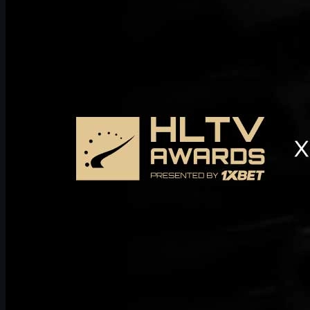
UUSKINS er beæret over å ha mottatt en invitasjon til HLTV
Awards 2025. På grunn av forretningsprioriteringer og
tidsplanbegrensninger vil vi dessverre ikke kunne delta på årets
arrangement. Vi ønsker arrangementet stor suksess og ser frem
til å delta på HLTV Awards 2026.
desember 29, 2025