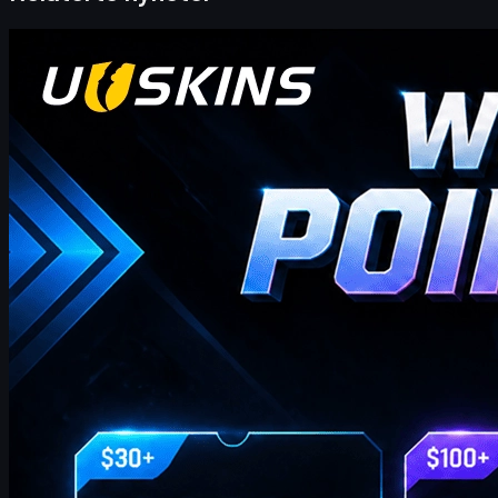
Counter-Strike 2
april 20, 2026
Hei CS2-handlere! Velkommen til vår ukentlige
bonusblogg!
hvor du finner de siste og mest omfattende UUSKINS
gavepunktkodene for denne uken. Vi oppdaterer denne siden
ukentlig for å gi deg ekstra gavepoeng. Så lenge bestillingen din
oppfyller det tilsvarende beløpet, kan du bruke kodene nedenfor
for å løse inn poeng og bytte dem mot dine favoritt CS2-skins i
butikken!
april 20, 2026