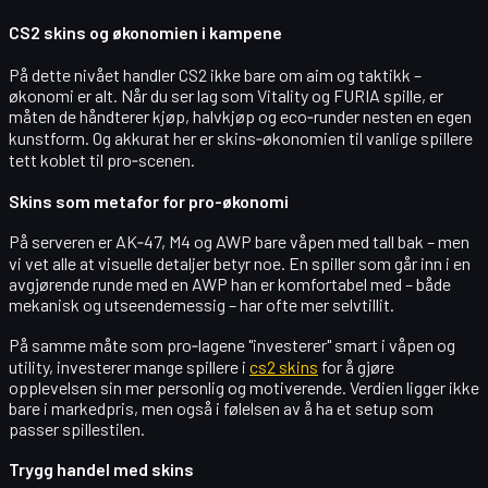
CS2 skins og økonomien i kampene
På dette nivået handler CS2 ikke bare om aim og taktikk –
økonomi
er alt. Når du ser lag som Vitality og FURIA spille, er
måten de håndterer kjøp, halvkjøp og eco‑runder nesten en egen
kunstform. Og akkurat her er skins‑økonomien til vanlige spillere
tett koblet til pro‑scenen.
Skins som metafor for pro-økonomi
På serveren er AK‑47, M4 og AWP bare våpen med tall bak – men
vi vet alle at visuelle detaljer betyr noe. En spiller som går inn i en
avgjørende runde med en AWP han er komfortabel med – både
mekanisk og utseendemessig – har ofte mer selvtillit.
På samme måte som pro‑lagene "investerer" smart i våpen og
utility, investerer mange spillere i
cs2 skins
for å gjøre
opplevelsen sin mer personlig og motiverende. Verdien ligger ikke
bare i markedpris, men også i følelsen av å ha et setup som
passer spillestilen.
Trygg handel med skins