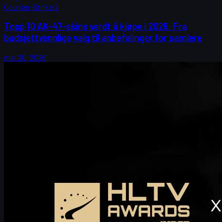
Counter-Strike 2
Topp 10 AK-47-skins verdt å kjøpe i 2026: Fra
budsjettvennlige valg til anbefalinger for samlere
mai 20, 2026