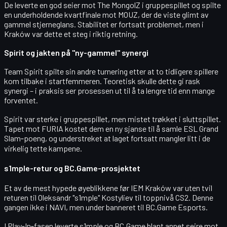
De leverte en god seier mot The MongolZ i gruppespillet og spilte
en underholdende kvartfinale mot MOUZ, der de viste glimt av
gammel stjerneglans. Stabilitet er fortsatt problemet, men i
Kraków var dette et steg i riktig retning.
Spirit og jakten på "ny-gammel" synergi
Team Spirit spilte sin andre turnering etter at to tidligere spillere
kom tilbake i startfemmeren. Teoretisk skulle dette gi rask
synergi – i praksis ser prosessen ut til å ta lengre tid enn mange
forventet.
Spirit var sterke i gruppespillet, men mistet trøkket i sluttspillet.
Tapet mot FURIA kostet dem en ny sjanse til å samle ESL Grand
Slam‑poeng, og understreket at laget fortsatt mangler litt i de
virkelig tette kampene.
s1mple-retur og BC.Game-prosjektet
Et av de mest hypede øyeblikkene før IEM Kraków var uten tvil
returen til Oleksandr "s1mple" Kostyliev til toppnivå CS2. Denne
gangen ikke i NAVI, men under banneret til BC.Game Esports.
I Play‑In‑fasen leverte s1mple og BC.Game blant annet seire mot