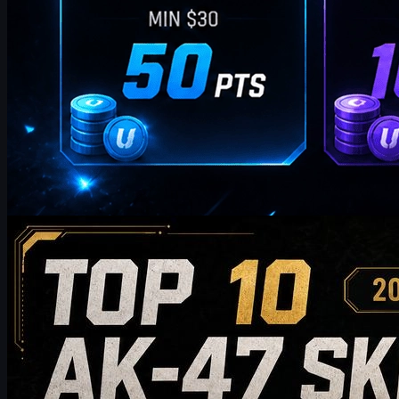
av
William Miller
Counter-Strike 2
mai 20, 2026
Topp 10 AK-47-skins verdt å kjøpe i 2026: Fra
budsjettvennlige valg til anbefalinger for samlere
Oppdag de 10 beste AK-47-skinsene verdt å kjøpe i 2026, fra
rimelige alternativer til eksklusive samlervalg. Denne guiden
sammenligner stil, prisklasse, slitasje, markedsverdi og
kjøpstips for å hjelpe CS2-spillere med å velge den beste AK-47-
skinen for inventaret sitt.