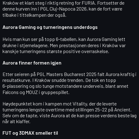
Kraków et klart steg i riktig retning for FURIA. Fortsetter de
denne kurven inn i PGL Cluj‑Napoca 2026, kan de fort være
tilbake i tittelkampen der også.
Aurora Gaming og turneringens underdogs
Hvis man kun ser på topp 6‑tabellen, kan Aurora Gaming lett
drukne i stjernelagene. Men prestasjonen deres i Kraków var
kanskje turneringens største positive overraskelse.
Aurora finner formen igjen
Etter seieren på PGL Masters Bucharest 2025 falt Aurora kraftig i
resultatkurve. I Kraków snudde trenden. De tok en topp
6‑plassering og slo tunge motstandere underveis, blant annet
Falcons og MOUZ i gruppespillet.
Høydepunktet kom i kampen mot Vitality, der de leverte
turneringens lengste overtime med stillingen 25–22 på Ancient.
Selv om de tapte, viste Aurora at de kan presse verdens beste lag
når alt klaffer.
FUT og 3DMAX smeller til