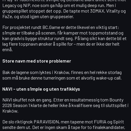
Legacy og NiP, noe som ga håp om et mulig deep run. Men i
gruppespillet stoppet det opp. De tapte mot 3DMAX, Vitality og
FaZe, og stod igjen uten gruppeseier.
For prosjektet rundt BC.Game er dette likevel en viktig start:
s1mple er tilbake på scenen, får kamper mot toppmotstand og
kan gradvis bygge struktur rundt seg. På lang sikt kan dette bli et
lag flere toppnavn ønsker å spille for – men de er ikke der helt
ennå.
Store navn med store problemer
Bak de lagene som lyktes i Kraków, finnes en hel rekke storlag
som må bruke denne turneringen som et alvorlig wake‑up call.
NAVI – uten s1mple og uten trafikklys
NAVI skuffet nok en gang. Etter en resultatmessig tom Bounty
2026 Season 1 klarte de heller ikke å kvalifisere seg til sluttspillet i
Kraków.
De slo riktignok PARAVISION, men tapene mot FURIA og Spirit
sendte dem ut. Det er ingen skam å tape for to finalekandidater,