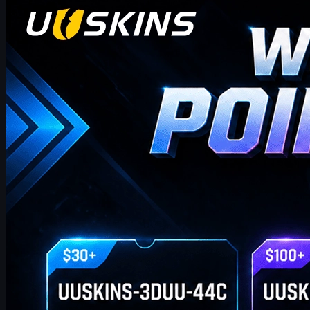
Hei CS2-handlere! Velkommen til vår ukentlige
bonusblogg!
hvor du finner de siste og mest omfattende UUSKINS
gavepunktkodene for denne uken. Vi oppdaterer denne siden
ukentlig for å gi deg ekstra gavepoeng. Så lenge bestillingen din
oppfyller det tilsvarende beløpet, kan du bruke kodene nedenfor
for å løse inn poeng og bytte dem mot dine favoritt CS2-skins i
butikken!
april 20, 2026