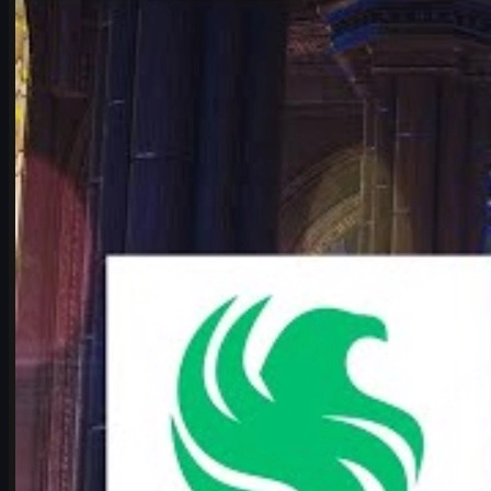
Counter-Strike 2
juni 17, 2026
Falcons vs Vitality i IEM Cologne Major 2026 – den
mest spennende CS2-duellen
Analyse av hvorfor Falcons vs Vitality er den mest spennende IEM
Cologne Major 2026-kvartfinalen, med taktikk, map pool,
karrigan vs ropz og CS2 skins-tips.
juni 17, 2026