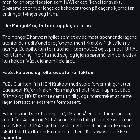
men for en organisasjon som NAVI er det likevel for svakt.
Spørsmålet er hvor lenge de beholder troen på dagens kjerne før
endringer tvinger seg frem.
The MongolZ og tvil om topplagsstatus
The MongolZ har vært hyllet som et av de mest spennende lagene
utenfor de tradisjonelle regionene, men i Kraków fikk tvilen ny
næring. De spilte kun to matcher – tap mot G2 og tap mot FURIA.
Kort turnering, lite å ta med seg, og igjen spørsmål om de faktisk
kan holde nivået gjennom hele året.
FaZe, Falcons og rollercoaster-effekten
FaZe Clan kom inn i IEM Kraków med store forventninger etter
Budapest Major‑finalen. Men magien holdt ikke. Tap mot både
3DMAX og MOUZ sendte dem ut tidlig, og understreket at dette
laget fortsatt er ekstremt formbasert.
Falcons, med sin stjernegalleri, fikk også en tung turnering. Tap
mot både Aurora og MOUZ sendte dem tidlig hjem. Selv seirene
mot NRG og 3DMAX gir lite trøst – dette er et lag som ikke bare
skal til sluttspill, men kjempe om titler. I Kraków var de ikke i
nærheten.