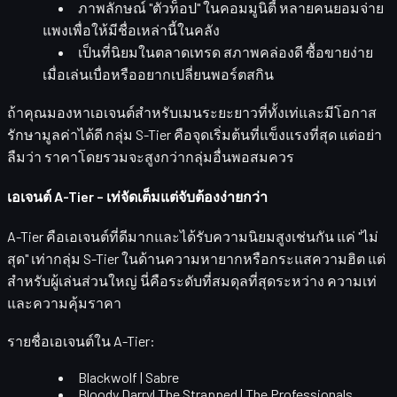
ภาพลักษณ์ "ตัวท็อป" ในคอมมูนิตี้
หลายคนยอมจ่าย
แพงเพื่อให้มีชื่อเหล่านี้ในคลัง
เป็นที่นิยมในตลาดเทรด
สภาพคล่องดี ซื้อขายง่าย
เมื่อเล่นเบื่อหรืออยากเปลี่ยนพอร์ตสกิน
ถ้าคุณมองหาเอเจนต์สำหรับเมนระยะยาวที่ทั้งเท่และมีโอกาส
รักษามูลค่าได้ดี กลุ่ม S-Tier คือจุดเริ่มต้นที่แข็งแรงที่สุด แต่อย่า
ลืมว่า ราคาโดยรวมจะสูงกว่ากลุ่มอื่นพอสมควร
เอเจนต์ A-Tier – เท่จัดเต็มแต่จับต้องง่ายกว่า
A-Tier
คือเอเจนต์ที่ดีมากและได้รับความนิยมสูงเช่นกัน แค่ "ไม่
สุด" เท่ากลุ่ม S-Tier ในด้านความหายากหรือกระแสความฮิต แต่
สำหรับผู้เล่นส่วนใหญ่ นี่คือระดับที่สมดุลที่สุดระหว่าง
ความเท่
และความคุ้มราคา
รายชื่อเอเจนต์ใน A-Tier:
Blackwolf | Sabre
Bloody Darryl The Strapped | The Professionals