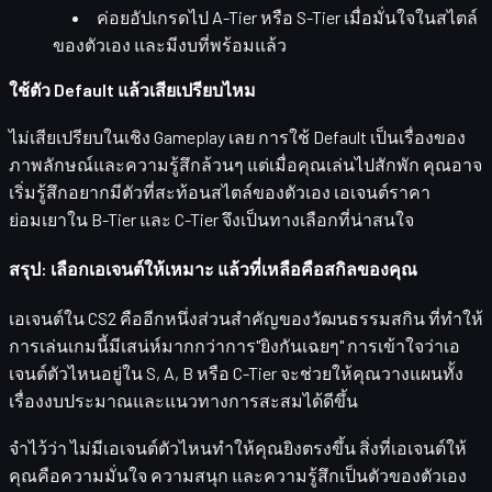
ค่อยอัปเกรดไป
A-Tier หรือ S-Tier
เมื่อมั่นใจในสไตล์
ของตัวเอง และมีงบที่พร้อมแล้ว
ใช้ตัว Default แล้วเสียเปรียบไหม
ไม่เสียเปรียบในเชิง Gameplay เลย การใช้ Default เป็นเรื่องของ
ภาพลักษณ์และความรู้สึกล้วนๆ แต่เมื่อคุณเล่นไปสักพัก คุณอาจ
เริ่มรู้สึกอยากมีตัวที่สะท้อนสไตล์ของตัวเอง เอเจนต์ราคา
ย่อมเยาใน B-Tier และ C-Tier จึงเป็นทางเลือกที่น่าสนใจ
สรุป: เลือกเอเจนต์ให้เหมาะ แล้วที่เหลือคือสกิลของคุณ
เอเจนต์ใน CS2 คืออีกหนึ่งส่วนสำคัญของวัฒนธรรมสกิน ที่ทำให้
การเล่นเกมนี้มีเสน่ห์มากกว่าการ"ยิงกันเฉยๆ" การเข้าใจว่าเอ
เจนต์ตัวไหนอยู่ใน S, A, B หรือ C-Tier จะช่วยให้คุณวางแผนทั้ง
เรื่องงบประมาณและแนวทางการสะสมได้ดีขึ้น
จำไว้ว่า
ไม่มีเอเจนต์ตัวไหนทำให้คุณยิงตรงขึ้น
สิ่งที่เอเจนต์ให้
คุณคือความมั่นใจ ความสนุก และความรู้สึกเป็นตัวของตัวเอง