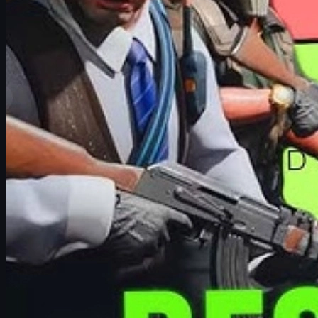
บทความนี้คือ
CS2 Agent Tier List
เวอร์ชันภาษาไทย ที่คัดและ
จัดอันดับเอเจนต์ยอดนิยมตั้งแต่ S-Tier ไปจนถึง C-Tier โดยอิงทั้ง
ความสวยงาม ความหายาก ราคา การใช้งานจริงในเกม ไป
จนถึงฟีเจอร์พิเศษอย่างเสียงพากย์และดีไซน์แขนเสื้อ เพื่อช่วยให้
คุณตัดสินใจได้ง่ายขึ้นว่าควรลงทุนกับเอเจนต์ตัวไหน
ถ้าคุณกำลังวางแผนจะสะสมเอเจนต์หรือ
cs2 skins
เพื่อทำกำไร
หรือเพื่อความเท่ การเข้าใจมูลค่าและความนิยมของแต่ละเอ
เจนต์ถือว่าสำคัญมาก เพราะมีผลโดยตรงกับราคาในตลาดเทรด
ทั้งระยะสั้นและระยะยาว
เราใช้เกณฑ์อะไรในการจัดอันดับเอเจนต์
เพื่อให้ Tier List นี้มีความน่าเชื่อถือและใช้งานได้จริง เราไม่ได้
จัดอันดับจากหน้าตาอย่างเดียว แต่ใช้หลายปัจจัยประกอบกัน
ดังนี้
1. งานออกแบบและเอกลักษณ์ภาพลักษณ์