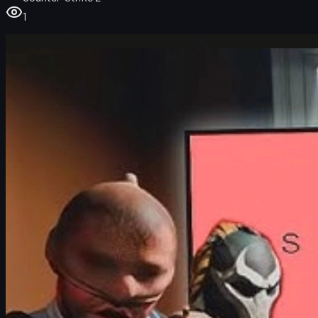
1
ภาพรวม CS2 Agent Tier List คืออะไร
เราใช้เกณฑ์อะไรในการจัดอันดับเอเจนต์
เอเจนต์ S-Tier – ตัวท็อปหายากและแพงสุด
เอเจนต์ A-Tier – เท่จัดเต็มแต่จับต้องง่ายกว่า
เอเจนต์ B-Tier – ตัวคุ้ม ราคาน่ารัก
เอเจนต์ C-Tier – ตัวเริ่มต้นงบน้อย
วิธีเลือกเอเจนต์ CS2 ที่เหมาะกับสไตล์คุณ
ซื้อขายสกิน CS2 อย่างปลอดภัยบน uuskins.com
คำถามที่พบบ่อยเกี่ยวกับเอเจนต์ CS2
ภาพรวม CS2 Agent Tier List คืออะไร
เอเจนต์ใน
Counter-Strike 2 (CS2)
ไม่ได้เป็นแค่สกินตัวละครธร
รมดาๆ แต่เป็นไอเทมคอสเมติกที่ช่วยเสริมตัวตนและภาพลักษณ์
ในเซิร์ฟเวอร์ให้โดดเด่นกว่าคนอื่น ทั้งฝั่ง CT และ T ซึ่งบางตัวก็
กลายเป็นไอคอนของเกมไปแล้ว