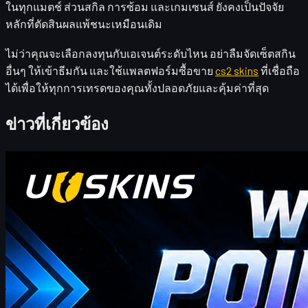
ในทุกแมตช์ ส่วนสกิล การซ้อม และเกมเซนส์ ยังคงเป็นปัจจัย
หลักที่ตัดสินผลแพ้ชนะเหมือนเดิม
ไม่ว่าคุณจะเลือกลงทุนกับเอเจนต์ระดับไหน อย่าลืมจัดเซ็ตสกิน
อื่นๆ ให้เข้าธีมกัน และใช้แพลตฟอร์มซื้อขาย
cs2 skins
ที่เชื่อถือ
ได้เพื่อให้ทุกการเทรดของคุณทั้งปลอดภัยและคุ้มค่าที่สุด
ข่าวที่เกี่ยวข้อง
Counter-Strike 2
เมษายน 20, 2569
Üdvözöljük, CS2-kereskedők! Iratkozz fel heti
bónuszblogunkra!
ahol megtalálod a hét legfrissebb és legátfogóbb UUSKINS
Ajándékpont kódjait. Hetente frissítjük ezt az oldalt, hogy extra
Ajándékpontokat kínáljunk. Amíg a rendelésed eléri a megfelelő
összeget, az alábbi kódokkal beválthatod a pontokat, és
kicserélheted őket kedvenc CS2 skinjeidre a boltban!