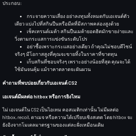
ประกอบ:
กระจายความเสี่ยง
อย่าลงทุนทั้งหมดกับเอเจนต์ตัว
เดียว แบ่งไปที่สกินปืนหรือมีดที่มีสภาพคล่องสูงด้วย
เช็คเทรนด์เมต้า
สกินปืนเมต้ายอดฮิตมักขายง่ายและ
วิ่งตามกระแสการแข่งขันระดับโปร
อย่าซื้อเพราะกระแสอย่างเดียว
ถ้าคุณไม่ชอบดีไซน์
จริงๆ มีโอกาสสูงที่คุณจะขายทิ้งในราคาที่ขาดทุน
เก็บสกินที่ชอบจริงๆ
เพราะอย่างน้อยที่สุด คุณจะได้
ใช้มันจนคุ้ม แม้ราคาตลาดจะผันผวน
คำถามที่พบบ่อยเกี่ยวกับเอเจนต์ CS2
เอเจนต์มีผลต่อ hitbox หรือการยิงไหม
ไม่ เอเจนต์ใน CS2 เป็นไอเทม
คอสเมติกเท่านั้น
ไม่มีผลต่อ
hitbox, recoil, ดาเมจ หรือความได้เปรียบเชิงสเตต โดย hitbox จะ
ยังอิงจากโมเดลมาตรฐานของแต่ละฝั่งเหมือนเดิม