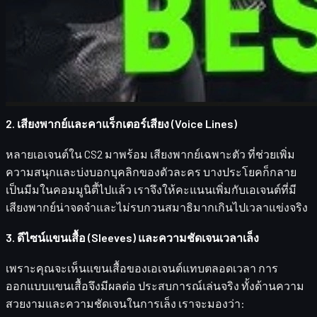
ดีไซน์ของเอเจนต์มีผลโดยตรงต่อความนิยมและราคา เรามอง
ทั้ง:
โทนสีและรายละเอียดชุด
คาแร็กเตอร์โดยรวม (ดิบ เท่ ฮา หรือโหด)
ความแตกต่างจากเอเจนต์ตัวอื่นในฝั่งเดียวกัน
2. เสียงพากย์และคาแร็กเตอร์เสียง (Voice Lines)
หลายเอเจนต์ใน CS2 มาพร้อม
เสียงพากย์เฉพาะตัว
ที่ช่วยเพิ่ม
ความสนุกและบ่งบอกบุคลิกของตัวละคร บางประโยคก็กลาย
เป็นมีมในคอมมูนิตี้ไปแล้ว เราจึงให้คะแนนเพิ่มกับเอเจนต์ที่มี
เสียงพากย์น่าจดจำและไม่รบกวนสมาธิมากเกินไปเวลาแข่งจริง
3. ดีไซน์แขนเสื้อ (Sleeves) และความชัดเจนเวลาเล็ง
เพราะคุณจะเห็นแขนเสื้อของเอเจนต์แทบตลอดเวลา การ
ออกแบบแขนเสื้อจึงมีผลต่อ
ประสบการณ์เล่นจริง
ทั้งด้านความ
สวยงามและความชัดเจนในการเล็ง เราจะมองว่า: