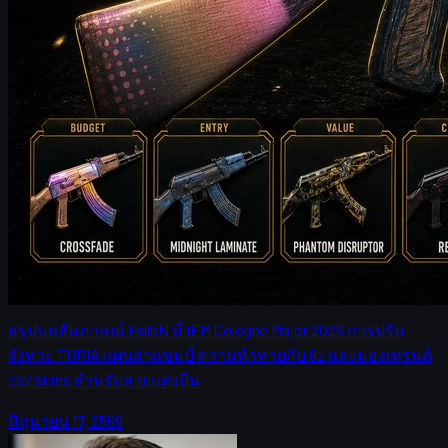
โดย
Michael
Johnson
Counter-Strike 2
มิถุนายน 17, 2569
FalleN เปิดใจปรับจังหวะ FURIA ลุยแชมป์เมเจอร์ CS2
พร้อมมองตลาด cs2 skins
สรุปบทสัมภาษณ์ FalleN ที่ IEM Cologne Major 2026 การปรับ
จังหวะ FURIA แผนล่าแชมป์ ความท้าทายกับ 9z และมองเทรนด์
cs2 skins สำหรับสายแต่งปืน
มิถุนายน 17, 2569