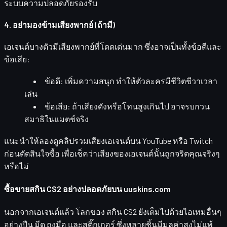
ระบบความปลอดภัยรองรับ
4. อย่ามองข้ามเสียงพากย์ (ถ้ามี)
เอเจนต์บางตัวมีเสียงพากย์ที่โดดเด่นมาก ซึ่งอาจเป็นทั้งข้อดีและ
ข้อเสีย:
ข้อดี: เพิ่มความสนุก ทำให้ตัวละครมีชีวิตชีวาเวลา
เล่น
ข้อเสีย: ถ้าเสียงดังหรือโทนสูงเกินไป อาจรบกวน
สมาธิในแมตช์จริง
แนะนำให้ลองดูคลิปรวมเสียงเอเจนต์บน YouTube หรือ Twitch
ก่อนตัดสินใจซื้อ เพื่อเช็คว่าเสียงของเอเจนต์นั้นถูกจริตคุณจริงๆ
หรือไม่
ซื้อขายสกิน CS2 อย่างปลอดภัยบน uuskins.com
นอกจากเอเจนต์แล้ว โลกของ
สกิน CS2
ยังเต็มไปด้วยไอเทมอื่นๆ
อย่างปืน มีด ถุงมือ และสติ๊กเกอร์ ซึ่งหลายชิ้นมีมูลค่าสูงไม่แพ้