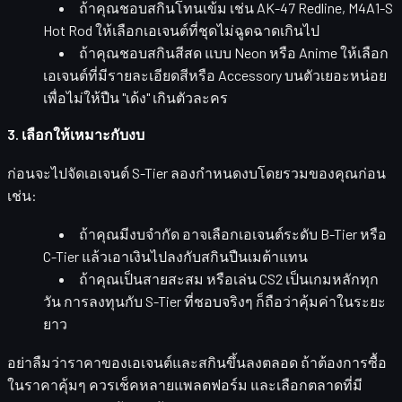
ถ้าคุณชอบสกินโทนเข้ม เช่น AK-47 Redline, M4A1-S
Hot Rod ให้เลือกเอเจนต์ที่ชุดไม่ฉูดฉาดเกินไป
ถ้าคุณชอบสกินสีสด แบบ Neon หรือ Anime ให้เลือก
เอเจนต์ที่มีรายละเอียดสีหรือ Accessory บนตัวเยอะหน่อย
เพื่อไม่ให้ปืน "เด้ง" เกินตัวละคร
3. เลือกให้เหมาะกับงบ
ก่อนจะไปจัดเอเจนต์ S-Tier ลองกำหนดงบโดยรวมของคุณก่อน
เช่น:
ถ้าคุณมีงบจำกัด อาจเลือกเอเจนต์ระดับ B-Tier หรือ
C-Tier แล้วเอาเงินไปลงกับสกินปืนเมต้าแทน
ถ้าคุณเป็นสายสะสม หรือเล่น CS2 เป็นเกมหลักทุก
วัน การลงทุนกับ S-Tier ที่ชอบจริงๆ ก็ถือว่าคุ้มค่าในระยะ
ยาว
อย่าลืมว่าราคาของเอเจนต์และสกินขึ้นลงตลอด ถ้าต้องการซื้อ
ในราคาคุ้มๆ ควรเช็คหลายแพลตฟอร์ม และเลือกตลาดที่มี