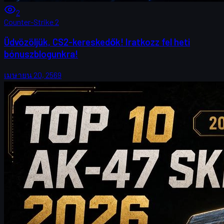
2
Counter-Strike 2
Üdvözöljük, CS2-kereskedők! Iratkozz fel heti
bónuszblogunkra!
เมษายน 20, 2569