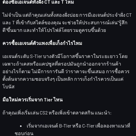
ต้องซื้อเอเจนต์ทั้งฝั่ง CT และ T ไหม
ไม่จำเป็น แต่ถ้าคุณเล่นทั้งสองฝั่งบ่อย การมีเอเจนต์ประจำฝั่ง CT
และ T ที่เข้ากับสไตล์ของคุณ จะช่วยให้ประสบการณ์เล่น"รู้สึก
ดี"ขึ้นมาก และทำให้โปรไฟล์โดยรวมดูครบขึ้นด้วย
ควรซื้อเอเจนต์ตัวแพงเพื่อเก็งกำไรไหม
เอเจนต์ระดับ S-Tier บางตัวมีโอกาสขึ้นราคาในระยะยาว โดย
เฉพาะถ้าเคสหรือแคปซูลที่ดรอปมันถูกนำออกจากร้านค้า
อย่างไรก็ตาม
ไม่มีการการันตี
ว่าราคาจะขึ้นเสมอ การซื้อควร
ตั้งต้นจากความชอบจริงๆ เป็นหลัก การเก็งกำไรควรเป็นแค่
โบนัส
มือใหม่ควรเริ่มจาก Tier ไหน
ถ้าคุณเพิ่งเริ่มเล่น CS2 หรือเพิ่งเข้าตลาดสกิน แนะนำ:
เริ่มจากเอเจนต์
B-Tier หรือ C-Tier
เพื่อลองหาแนวที่
ชอบก่อน