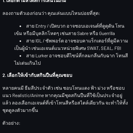
1. เลือกตามสไตล์การเล่นในเกม
ลองถามตัวเองก่อนว่า คุณเล่นแบบไหนบ่อยที่สุด:
สาย Entry / เปิดบวก
อาจชอบเอเจนต์ที่ดูดุดัน โทน
เข้ม หรือมีบุคลิกโหดๆ เช่นสาย Sabre หรือ Guerrilla
สาย IGL / ซัพพอร์ต
อาจชอบคาแร็กเตอร์ที่ดูมีความ
เป็นผู้นำ เช่นเอเจนต์แนวหน่วยพิเศษ SWAT, SEAL, FBI
สาย Lurker
อาจชอบดีไซน์ที่กลมกลืนกับฉาก โทนสี
ไม่เด่นเกินไป
2. เลือกให้เข้ากับสกินปืนที่คุณชอบ
หลายคนมี
ธีมสีประจำตัว
เช่น ชอบโทนแดง ฟ้า ม่วง หรือชอบ
แนว Realistic/Anime หากคุณมีชุดสกินปืนที่ใช้เป็นประจำอยู่
แล้ว ลองเลือกเอเจนต์ที่เข้าโทนสีหรือสไตล์เดียวกัน จะทำให้ทั้ง
ชุดดูลงตัวมากขึ้น
ตัวอย่าง: