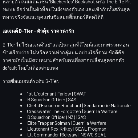
หลายตัวในลิสต์นี้ เช่น
'Blueberries' Buckshot
หรือ
The Elite Mr.
Muhlik
ถือว่าเป็นตัวท็อปในฝั่งของตัวเอง และเข้ากับทั้งสกินลุค
ทหารจริงจังและลุคแฟนซีผสมสติ๊กเกอร์สีสดได้ดี
เอเจนต์ B-Tier – ตัวคุ้ม ราคาน่ารัก
B-Tier
ไม่ใช่เอเจนต์"แย่" แต่เป็นกลุ่มที่ดีไซน์และภาพรวมค่อน
ข้างเรียบง่าย ไม่หวือหวาเท่ากลุ่มบน อย่างไรก็ตาม ข้อดีคือ
ราคามักเป็นมิตร
เหมาะสำหรับคนที่อยากเปลี่ยนลุคจากตัว
default โดยไม่ต้องจ่ายแพง
รายชื่อเอเจนต์ระดับ B-Tier:
1st Lieutenant Farlow | SWAT
B Squadron Officer | SAS
Chef d’Escadron Rouchard | Gendarmerie Nationale
Crasswater The Forgotten | Guerrilla Warfare
D Squadron Officer (NZ) | SAS
Elite Trapper Solman | Guerrilla Warfare
Lieutenant Rex Krikey | SEAL Frogman
Lt. Commander Ricksaw | NSWC SEAL