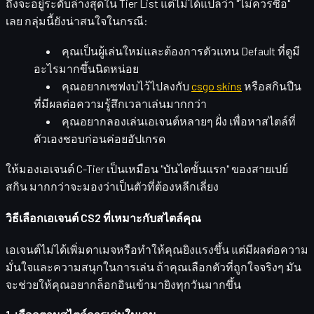
ถึงจะอยู่ระดับล่างสุดใน Tier List แต่ไม่ได้แปลว่า "ไม่ควรซื้อ"
เลย กลุ่มนี้ยังน่าสนใจในกรณี:
คุณเป็นผู้เล่นใหม่และต้องการ
ตัวแทน Default
ที่ดูมี
อะไรมากขึ้นนิดหน่อย
คุณอยากเซฟงบไว้ไปลงกับ
csgo skins
หรือสกินปืน
ที่มีผลต่อความรู้สึกเวลาเล่นมากกว่า
คุณอยากลองเล่นเอเจนต์หลายๆ ฝั่ง เพื่อหาสไตล์ที่
ตัวเองชอบก่อนค่อยอัปเกรด
ให้มองเอเจนต์ C-Tier เป็นเหมือน "บันไดขั้นแรก" ของสายเปย์
สกิน มากกว่าจะมองว่าเป็นตัวที่ต้องหลีกเลี่ยง
วิธีเลือกเอเจนต์ CS2 ที่เหมาะกับสไตล์คุณ
เอเจนต์ไม่ได้เพิ่มดาเมจหรือทำให้คุณยิงแรงขึ้น แต่มีผลต่อ
ความ
มั่นใจและความสนุก
ในการเล่น ถ้าคุณเลือกตัวที่ถูกใจจริงๆ มัน
จะช่วยให้คุณอยากล็อกอินเข้ามายิงทุกวันมากขึ้น