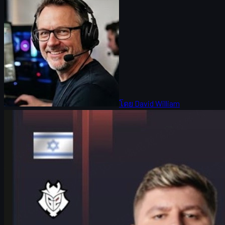
โดย
David William
Counter-Strike 2
มิถุนายน 17, 2569
HeavyGod เปิดใจ IEM Cologne Major 2026 กับเส้นทาง
G2 และโลก CS2 skins
สัมภาษณ์พิเศษ HeavyGod ก่อน Playoffs IEM Cologne Major 2026
พูดถึงฟอร์ม G2 การเตรียมตัวใน LANXESS Arena และเทรนด์
CS2 skins สำหรับสายแต่งปืน
มิถุนายน 17, 2569