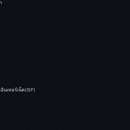
ก
อินเทอร์เน็ต (ISP)