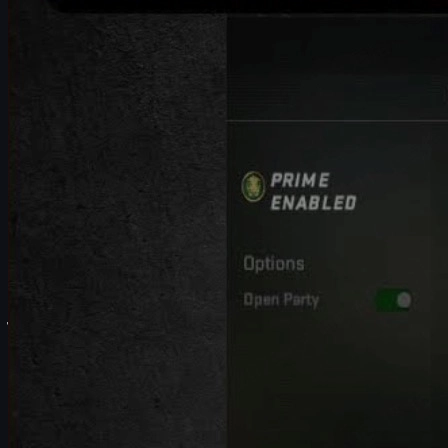
ใช้มือถือทำ Hotspot เพื่อตรวจสอบปัญหาเน็ต
เช็ก Windows Firewall ว่าบล็อก CS2 หรือไม่
เปลี่ยน DNS เป็น Google DNS และล้างแคช
ทิปเสริมด้านเน็ตเวิร์กสำหรับคนเล่น CS2 หนัก ๆ
เล่นลื่นไว้ก่อน แล้วไปจัด CS2 Skins สวย ๆ
คำถามที่พบบ่อยเกี่ยวกับ Failed to Reach Any Official 
CS2 Failed to Reach Any Official Servers ค
ข้อความแจ้งเตือน
“Failed to Reach Any Official Servers”
ใน Counte
แม้แต่โหมดทั่วไปบนเซิร์ฟเวอร์ทางการของ Valve ได้เลย
โดยสรุปแล้ว ข้อความนี้หมายความว่า
เกมของคุณไม่สามารถเชื่อ
ไฟร์วอลล์, ปัญหาไฟล์เกม ไปจนถึง DNS ที่ทำงานผิดปกติ
บทความนี้จะพาคุณไล่แก้ทีละขั้นตอนจากง่ายไปยาก แบบที่คนไม่เ
อีกด้วย