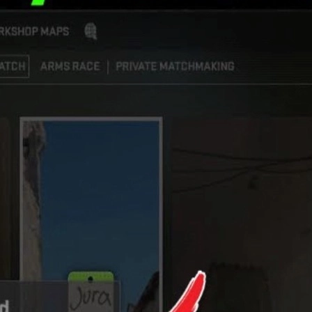
มันจะทำให้คุณไม่สามารถค้นหาแมตช์ Matchmaking, Premier หรือ
ิร์ฟเวอร์ของ Valve เอง, ปัญหาอินเทอร์เน็ตบ้าน, การตั้งค่า
 รวมถึงผู้เล่นที่ชอบสะสมสกินและเทรด
cs2 skins
หรือ
csgo skins