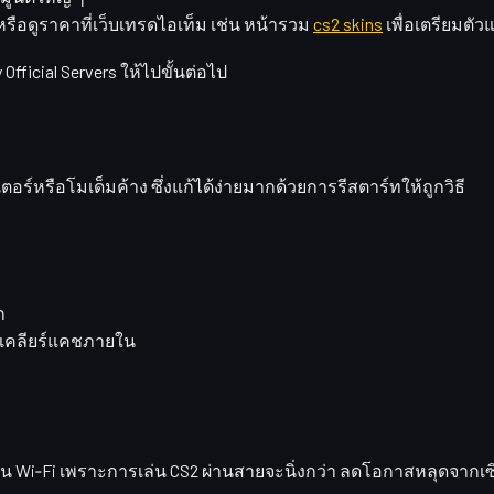
รือดูราคาที่เว็บเทรดไอเท็ม เช่น หน้ารวม
cs2 skins
เพื่อเตรียมตัว
y Official Servers ให้ไปขั้นต่อไป
เตอร์หรือโมเด็มค้าง
ซึ่งแก้ได้ง่ายมากด้วยการรีสตาร์ทให้ถูกวิธี
ก
ละเคลียร์แคชภายใน
น Wi‑Fi เพราะการเล่น CS2 ผ่านสายจะนิ่งกว่า
ลดโอกาสหลุดจากเซิ