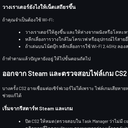
วางเราเตอร์ยังไงให้เน็ตเสถียรขึ้น
ถ้าคุณจำเป็นต้องใช้ Wi‑Fi:
วางเราเตอร์ให้สูงขึ้น และให้ห่างจากผนังหรือโลหะห
หลีกเลี่ยงการวางใกล้ไมโครเวฟ หรืออุปกรณ์ไร้สายอื่น
ถ้าเล่นบนโน้ตบุ๊ก หลีกเลี่ยงการใช้ Wi‑Fi 2.4GHz ลอง
ถ้าทำตามแล้วปัญหายังอยู่ ให้ไปขั้นตอนถัดไป
ออกจาก Steam และตรวจสอบไฟล์เกม CS2
บางครั้ง CS2 อาจเชื่อมต่อเซิร์ฟเวอร์ไม่ได้เพราะ
ไฟล์เกมเสียหาย
ช่วยแก้ได้
เริ่มจากรีสตาร์ท Steam และเกม
ปิด CS2 ให้หมด (ตรวจสอบใน Task Manager ว่าไม่มี cs2.