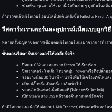
ช่วงที่รอ คุณอาจใช้เวลานี้
จัดปืนสวย ๆ
ดูสกินในสตีมห
ถ้าตรวจแล้วเซิร์ฟเวอร์
ออนไลน์ปกติ
แต่ยังขึ้น Failed to Reach An
รีสตาร์ทเราเตอร์และอุปกรณ์เน็ตแบบถูกวิธี
หลายครั้งปัญหาของการเชื่อมต่อเซิร์ฟเวอร์เกม มาจากการที่
เรา
ขั้นตอนรีสตาร์ทเราเตอร์ให้เคลียร์จริง
ปิดเกม CS2 และออกจาก Steam ให้เรียบร้อย
ปิดเราเตอร์ / โมเด็ม โดยกดปุ่ม Power หรือดึงปลั๊กออ
รออย่างน้อย
30 วินาที – 1 นาที
เพื่อให้เครื่องตัดไฟแ
เสียบปลั๊กหรือเปิดเครื่องกลับเข้าไป
รอจนไฟอินเทอร์เน็ตติดคงที่ (ไม่กระพริบผิดปกติ)
เปิด Steam และ CS2 แล้วลองค้นหาแมตช์อีกครั้ง
ถ้ามีโอกาส แนะนำให้
ต่อสาย LAN (Ethernet)
เข้าคอมพิวเตอร์แท