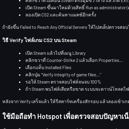
คลิกขวาที่ไอคอน Steam ตรงมุมขวาล่าง แล้วกด
Exit
เปิด Steam ขึ้นมาใหม่ด้วยสิทธิ์
Run as administrator
(
ลองเปิด CS2 และค้นหาแมตช์อีกครั้ง
ถ้ายังขึ้น Failed to Reach Any Official Servers ให้ไปสเต็ปตรวจสอ
วิธี Verify ไฟล์เกม CS2 บน Steam
เปิด Steam แล้วไปที่เมนู
Library
คลิกขวาที่
Counter-Strike 2
แล้วเลือก
Properties…
เลือกแท็บ
Installed Files
คลิกปุ่ม
“Verify integrity of game files…”
รอให้ Steam ตรวจสอบไฟล์จนจบ 100%
ถ้า Steam พบไฟล์เสียหรือขาด ระบบจะดาวน์โหลดไฟล์
หลังจาก Verify เสร็จแล้ว ให้รีสตาร์ทเครื่องสักรอบ แล้วลองเข้าเก
ใช้มือถือทำ Hotspot เพื่อตรวจสอบปัญหาเน