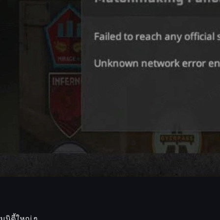
สอบว่าเซิร์ฟเวอร์ CS2 ล่มหรือไม่
เพราะถ้าเป็นปัญหาจากฝั่ง Valve ต่อ
al Offensive
และ
CS:GO / CS2 API
 ปัญหาอยู่ฝั่งคุณ
าหรือปิดปรับปรุง
ce
ซึ่งส่งผลให้หลาย ๆ เซิร์ฟเวอร์ของ Valve รวมถึง CS2 ล่มเป็นช่วงส
ูนิตี้ใหญ่ ๆ