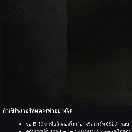
เช็กสถานะเซิร์ฟเวอร์ CS2 ก่อนทุกอย่าง
ก่อนจะไปไกลถึงการแก้เน็ตหรือไฟล์เกม สิ่งแรกที่ควรทำคือ
ตรวจ
วิธีเช็กสถานะเซิร์ฟเวอร์ CS2
ทำตามขั้นตอนง่าย ๆ ดังนี้
เปิดเบราว์เซอร์แล้วเข้าไปที่
steamstat.us
ดูส่วนที่เกี่ยวกับ
Counter-Strike 2 / Counter-Strike Glob
ถ้าสถานะขึ้นว่า
“Normal”
แปลว่าเซิร์ฟเวอร์ทำงานปกติ
ถ้าขึ้นว่า
“Down”
หรือมีสีแดง/ส้ม แสดงว่ากำลังมีปัญห
โดยเฉพาะคืนวันอังคารตามเวลาสหรัฐ มักจะมี
Steam Maintenan
กลับมาออนไลน์
ถ้าเซิร์ฟเวอร์ล่มควรทำอย่างไร
รอ 15–30 นาทีแล้วลองใหม่ อาจรีสตาร์ท CS2 สักรอบ
ดูอัปเดตเพิ่มจาก Twitter / X ของ CS2, Steam หรือคอมม