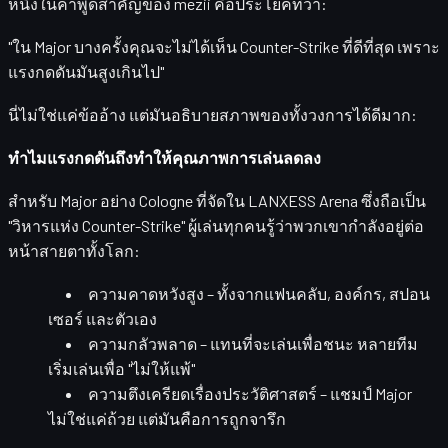
หนึ่งในคำพูดสำคัญของ mezii คือประโยคที่ว่า:
"ใน Major บางครั้งคุณจะไม่ได้เห็น Counter-Strike ที่ดีที่สุด เพราะ
แรงกดดันมันสูงเกินไป"
นี่ไม่ใช่แค่ข้ออ้าง แต่มันอธิบายสภาพของทั้งวงการได้ดีมาก:
ทำไมแรงกดดันถึงทำให้คุณภาพการเล่นลดลง
สำหรับ Major อย่าง Cologne ที่จัดใน
LANXESS Arena
ซึ่งถือเป็น
"วิหารแห่ง Counter-Strike" ผู้เล่นทุกคนรู้ว่าพวกเขากำลังอยู่ต่อ
หน้าสายตาทั้งโลก:
ความคาดหวังสูง
– ทั้งจากแฟนคลับ, องค์กร, สปอน
เซอร์ และตัวเอง
ความกลัวพลาด
– แทนที่จะเล่นเพื่อชนะ หลายทีม
เริ่มเล่นเพื่อ "ไม่ให้แพ้"
ความตึงเครียดเรื่องประวัติศาสตร์
– แชมป์ Major
ไม่ใช่แค่ถ้วย แต่มันคือการถูกจารึก