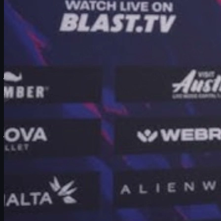
ภาพรวม: mezii, Vitality และ IEM Cologne Major 2026
ปี 2026 ถือว่าเป็นหนึ่งในปีที่ร้อนแรงที่สุดของ
William "mezii"
Merriman
กับ
Team Vitality
ในฉาก
Counter-Strike 2
(CS2). ก่อน
เข้าสู่รอบ Playoffs ของ
IEM Cologne Major 2026
พวกเขากวาด
แชมป์ไปแล้วถึง 5 รายการในปีเดียว แถมยังเก็บ
ESL Grand Slam
ได้เรียบร้อย ทำให้หลายคนมองว่า Vitality คือทีมที่ใกล้คำว่า "ยุค
ทอง" มากที่สุดทีมหนึ่งในประวัติศาสตร์เกมนี้.
แต่พอเป็น
Major
ทุกอย่างไม่เคยง่ายเหมือนเดิม และนี่คือประเด็น
สำคัญของบทความนี้:
แม้ทีมที่ดูเหนือกว่าทุกคนจะยังต้องสั่น
ไหวเมื่อเจอกับแรงกดดันระดับสูงสุด
. บทสัมภาษณ์นี้สะท้อนให้
เห็นทั้งด้านเมนทัล การเตรียมทีม และการมองเกมในภาพใหญ่
ของ mezii แบบครบถ้วน.
เราจะพาเจาะลึกว่า:
Vitality เตรียมตัวยังไงหลังทัวร์นาเมนต์ที่ Atlanta ที่
ฟอร์มไม่เป๊ะ