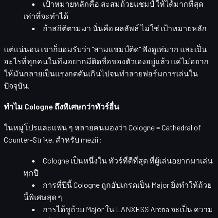
เป้าหมายหลักคือ
สะสมถ้วยแชมป์
ให้ได้มากที่สุด
เท่าที่จะทำได้
ถ้าสถิติตามมา นั่นคือ
ผลลัพธ์
ไม่ใช่
เป้าหมายหลัก
แต่แน่นอน เขาก็ยอมรับว่า
"สามแชมป์ติด"
ฟังดูเท่มาก และเป็น
อะไรที่ทุกคนในทีมอยากมีติดชื่อของตัวเองอยู่แล้ว แค่ไม่อยาก
ให้มันกลายเป็นแรงกดดันเกินไปจนทำลายฟอร์มการเล่นใน
ปัจจุบัน.
ทำไม Cologne ถึงพิเศษกว่าทัวร์อื่น
ในหมู่โปรและแฟน ๆ หลายคนมองว่า
Cologne = Cathedral of
Counter-Strike
. สำหรับ mezii:
Cologne เป็นหนึ่งใน
ทัวร์ที่ดีที่สุด
ที่ผู้เล่นอยากมาเล่น
ทุกปี
การที่ปีนี้ Cologne ถูกอัปเกรดเป็น
Major
ยิ่งทำให้ถ้วย
นี้พิเศษสุด ๆ
การได้ชูถ้วย Major ใน LANXESS Arena จะเป็น
ความ