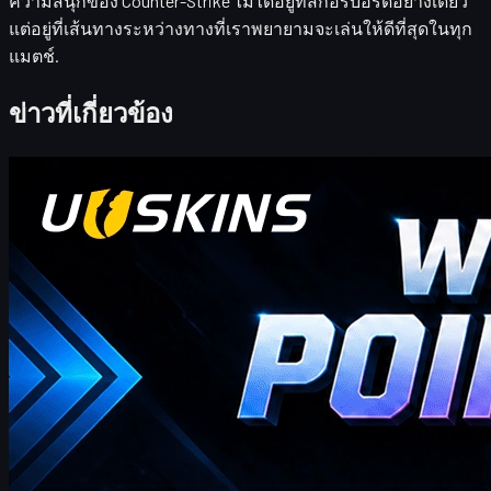
ความสนุกของ Counter-Strike ไม่ได้อยู่ที่สกอร์บอร์ดอย่างเดียว
แต่อยู่ที่เส้นทางระหว่างทางที่เราพยายามจะเล่นให้ดีที่สุดในทุก
แมตช์
.
ข่าวที่เกี่ยวข้อง
Counter-Strike 2
เมษายน 20, 2569
Üdvözöljük, CS2-kereskedők! Iratkozz fel heti
bónuszblogunkra!
ahol megtalálod a hét legfrissebb és legátfogóbb UUSKINS
Ajándékpont kódjait. Hetente frissítjük ezt az oldalt, hogy extra
Ajándékpontokat kínáljunk. Amíg a rendelésed eléri a megfelelő
összeget, az alábbi kódokkal beválthatod a pontokat, és
kicserélheted őket kedvenc CS2 skinjeidre a boltban!
เมษายน 20, 2569