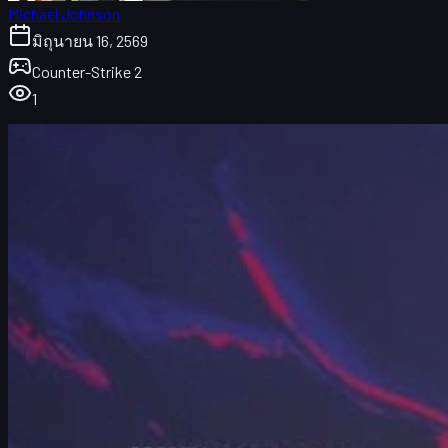
Michael Johnson
มิถุนายน 16, 2569
Counter-Strike 2
1
ภาพรวม: mezii, Vitality และ IEM Cologne Major
2026
การเตรียมทีม: จาก Atlanta สู่ Cologne Major
แรงกดดันใน Major และเหตุผลที่ฟอร์มตก
ฟอร์มส่วนตัวของ mezii และการแก้เกมของตัวเอง
เริ่มที่ Stage 3 กับจังหวะในทัวร์นาเมนต์
ล่าแชมป์ Major สมัยที่สาม และความพิเศษของ
Cologne
ประสบการณ์ใน LANXESS Arena: เวทีที่ให้ขนลุก
ดวล Falcons และสไตล์ความโกลาหลของ karrigan
CS2 Skins, เมนทัล และเศรษฐกิจในเกม
เคล็ดลับสำหรับผู้เล่น: จัดการแรงกดดันแบบโปร
สรุป: Vitality กับเป้าหมายการเป็นตำนาน Major