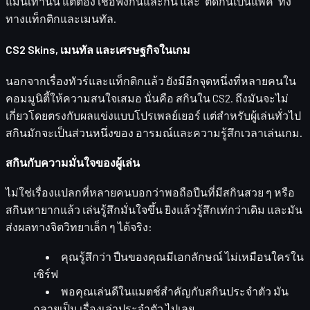
แม่นเท่านั้น แต่ต้อง
เชื่อฟังกันและกัน
และ "ติดกันเป็นแพ็ค" ทั้ง
ทางแท็กติกและเมนทัล.
CS2 Skins, เมนทัล และเศรษฐกิจในเกม
นอกจากเรื่องทัวร์และแท็กติกแล้ว ยังมีอีกจุดหนึ่งที่หลายคนใน
คอมมูนิตี้ให้ความสนใจเสมอ นั่นคือ
สกินใน CS2
. ถึงมันจะไม่
เกี่ยวโดยตรงกับผลแข่งแบบโปรเพลย์เยอร์ แต่สำหรับผู้เล่นทั่วไป
สกินมักจะเป็นส่วนหนึ่งของ
อารมณ์และความรู้สึกเวลาเล่นเกม
.
สกินกับความมั่นใจของผู้เล่น
ไม่ใช่เรื่องแปลกที่หลายคนบอกว่าพอถือปืนที่มีสกินสวย ๆ หรือ
สกินหายากแล้ว
เล่นรู้สึกมั่นใจขึ้น
ยิงแล้วรู้สึกเท่กว่าเดิม และมัน
ส่งผลทางจิตวิทยาเล็ก ๆ ได้จริง:
คุณรู้สึกว่า
ปืนของคุณมีเอกลักษณ์
ไม่เหมือนใครใน
เซิร์ฟ
พอคุณเล่นดีในแมตช์สำคัญกับสกินประจำตัว มัน
กลายเป็น
เรื่องเล่าประจำตัว
ไปเลย