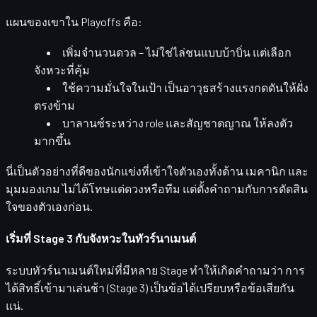
แผนของเขาใน Playoffs คือ:
เพิ่มจำนวนดวล
– ไม่ใช่ไล่ชนแบบบ้าบิ่น แต่เลือก
จังหวะที่คุ้ม
ใช้ความมั่นใจในเป้า
เป็นอาวุธสร้างแรงกดดันให้ฝั่ง
ตรงข้าม
บาลานซ์ระหว่าง role และสัญชาตญาณ
ให้ลงตัว
มากขึ้น
นี่เป็นตัวอย่างที่ดีของนักแข่งที่เข้าใจตัวเองทั้งด้าน
เมคานิก
และ
มุมมองเกม
ไม่ได้โทษแต่ดวงหรือทีม แต่ตั้งคำถามกับการตัดสิน
ใจของตัวเองก่อน.
เริ่มที่ Stage 3 กับจังหวะในทัวร์นาเมนต์
ระบบทัวร์นาเมนต์ใหม่ที่มีหลาย Stage ทำให้เกิดคำถามว่า
การ
ได้สิทธิ์เข้ามาเล่นช้า (Stage 3)
เป็นข้อได้เปรียบหรือข้อเสียกัน
แน่.