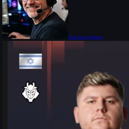
โดย
David William
Counter-Strike 2
มิถุนายน 17, 2569
HeavyGod เปิดใจ IEM Cologne Major 2026 กับเส้นทาง
G2 และโลก CS2 skins
สัมภาษณ์พิเศษ HeavyGod ก่อน Playoffs IEM Cologne Major 2026
พูดถึงฟอร์ม G2 การเตรียมตัวใน LANXESS Arena และเทรนด์
CS2 skins สำหรับสายแต่งปืน
มิถุนายน 17, 2569