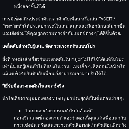
หนึ่งสองชิ้นก็ได้
การมีเซ็ตสกินประจำตัวเวลาคิวกับเพื่อน หรือเล่น FACEIT /
Premier ทำให้ประสบการณ์ในเกม
สนุกและมีเอกลักษณ์มากขึ้น
,
แถมยังช่วยให้คุณผูกความทรงจำกับแมตช์ต่าง ๆ ได้ดีขึ้นด้วย.
เคล็ดลับสำหรับผู้เล่น: จัดการแรงกดดันแบบโปร
สิ่งที่ mezii เล่าเกี่ยวกับแรงกดดันใน Major ไม่ได้ใช้ได้แค่กับโปร
เท่านั้น แต่ผู้เล่นทั่วไปที่แข่งใน
งาน LAN เล็ก ๆ
,
ลีคออนไลน์
หรือ
แม้แต่
คิวจัดอันดับกับเพื่อน
ก็สามารถเอามาปรับใช้ได้.
วิธีรับมือแรงกดดันในแมตช์จริง
นำไอเดียจากมุมมองของ Vitality มาประยุกต์เป็นขั้นตอนง่าย ๆ:
1. แยกแยะ "อยากชนะ" กับ "กลัวแพ้"
ก่อนเริ่มแมตช์ ลองถามตัวเองว่าตอนนี้คุณเล่นเพื่อสนุกกับ
การแข่งขัน หรือเล่นเพราะกลัวเสีย rank / กลัวเพื่อนผิดหวัง