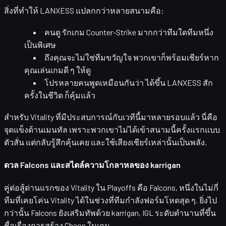
สิ่งที่ทำให้ LANXESS แปลกกว่าหลายสนามคือ:
คนดู
รักเกม Counter-Strike
มากกว่าทีมใดทีมหนึ่ง
เป็นพิเศษ
ถึงคุณจะไม่ใช่ทีมขวัญใจ พวกเขาก็พร้อมเชียร์หาก
คุณเล่นเกมดี ๆ ให้ดู
โปรหลายคนพูดเหมือนกันว่า
ได้ขึ้น LANXESS สัก
ครั้งในชีวิต ก็คุ้มแล้ว
สำหรับ Vitality ที่มีประสบการณ์กับเวทีนี้มาหลายรอบแล้ว นี่คือ
จุดแข็งด้านเมนทัล
เพราะพวกเขาไม่ได้เข้าสนามนี้ครั้งแรกแบบ
ตัวสั่น แต่กลับรู้สึกคุ้นเคย และใช้เสียงเชียร์เหล่านั้นเป็นพลัง.
ดวล Falcons และสไตล์ความโกลาหลของ karrigan
คู่ต่อสู้ด่านแรกของ Vitality ใน Playoffs คือ
Falcons
, หนึ่งในไม่กี่
ทีมที่เคยโค่น Vitality ได้ในช่วงที่ทีมกำลังฟอร์มโหดสุด ๆ. ยิ่งไป
กว่านั้น Falcons ยังเสริมทัพด้วย
karrigan
, IGL ระดับตำนานที่ขึ้น
ชื่อเรื่องการสร้าง
Chaos
ในเกม.