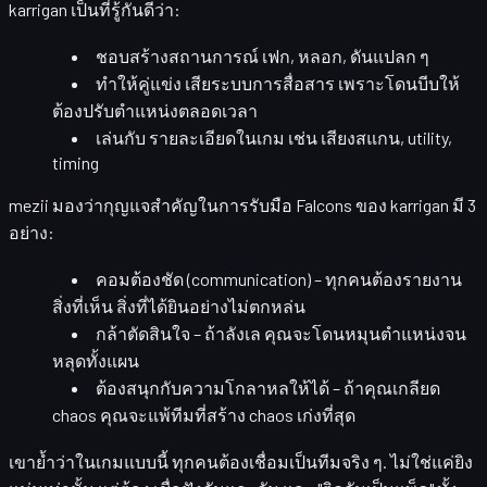
karrigan เป็นที่รู้กันดีว่า:
ชอบสร้างสถานการณ์
เฟก, หลอก, ดันแปลก ๆ
ทำให้คู่แข่ง
เสียระบบการสื่อสาร
เพราะโดนบีบให้
ต้องปรับตำแหน่งตลอดเวลา
เล่นกับ
รายละเอียดในเกม
เช่น เสียงสแกน, utility,
timing
mezii มองว่ากุญแจสำคัญในการรับมือ Falcons ของ karrigan มี 3
อย่าง:
คอมต้องชัด (communication)
– ทุกคนต้องรายงาน
สิ่งที่เห็น สิ่งที่ได้ยินอย่างไม่ตกหล่น
กล้าตัดสินใจ
– ถ้าลังเล คุณจะโดนหมุนตำแหน่งจน
หลุดทั้งแผน
ต้องสนุกกับความโกลาหลให้ได้
– ถ้าคุณเกลียด
chaos คุณจะแพ้ทีมที่สร้าง chaos เก่งที่สุด
เขาย้ำว่าในเกมแบบนี้
ทุกคนต้องเชื่อมเป็นทีมจริง ๆ
. ไม่ใช่แค่ยิง