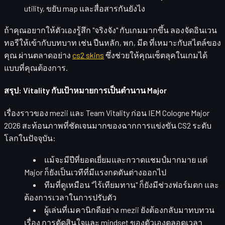
utility, ขยับ map และสื่อสารกันยังไง
ถ้าคุณอยากให้ตัวเองรู้สึก "จริงจัง" กับเกมมากขึ้น ลองจัดอินเวน
ทอรีให้เข้ากับบทบาท เช่น ปืนหลัก, พก, มีด ที่เหมาะกับสไตล์ของ
คุณ ผ่านตลาดอย่าง
cs2 skins
ซึ่งช่วยให้คุณเซ็ตลุคในเกมได้
แบบที่คุณต้องการ.
สรุป: Vitality กับเป้าหมายการเป็นตำนาน Major
เรื่องราวของ mezii และ Team Vitality ก่อน
IEM Cologne Major
2026
สะท้อนภาพที่ชัดเจนมากของฉากการแข่งขัน CS2 ระดับ
โลกในปัจจุบัน:
แม้จะมีปีที่ยอดเยี่ยมและกวาดแชมป์มากมาย แต่
Major ก็ยังเป็นเวทีที่มีแรงกดดันต่างออกไป
ทีมที่ดูเหมือน "ไร้เทียมทาน" ก็ยังมีช่วงฟอร์มตก และ
ต้องการเวลาในการปรับตัว
ผู้เล่นที่เมคานิกดีอย่าง mezii ยังต้องกลับมาทบทวน
เรื่อง
การตัดสินใจและ mindset
ของตัวเองตลอดเวลา