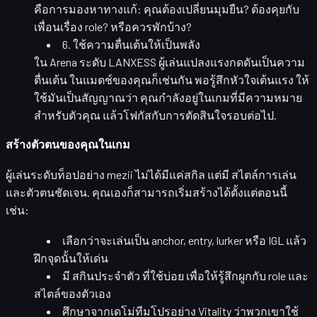
คือการมองหาทางแก้: คุณต้องเปลี่ยนมุมยืน? ต้องคุยกับ
เพื่อนเรื่อง role? หรือควรพักบ้าง?
6. ใช้ความตื่นเต้นให้เป็นพลัง
ใน Arena ระดับ LANXESS ผู้เล่นแปลงแรงกดดันเป็นความ
ตื่นเต้น ในแมตช์ของคุณก็เช่นกัน พอรู้สึกหัวใจเต้นแรง ให้
ใช้มันเป็นสัญญาณว่า
คุณกำลังอยู่ในเกมที่มีความหมาย
สำหรับตัวคุณ
แล้วโฟกัสกับการตัดสินใจรอบต่อไป.
สร้างตัวตนของคุณในเกม
ผู้เล่นระดับท็อปอย่าง mezii ไม่ได้มีแค่สกิล แต่มี
สไตล์การเล่น
และตัวตนชัดเจน
. คุณเองก็สามารถเริ่มสร้างได้ตั้งแต่ตอนนี้
เช่น:
เลือกว่าจะเล่นเป็น
anchor, entry, lurker หรือ IGL
แล้ว
ฝึกจุดนั้นให้เด่น
มี
สกินประจำตัว
ที่ใช้บ่อย เพื่อให้รู้สึกผูกกับ role และ
สไตล์ของตัวเอง
ศึกษาจากเดโม่ทีมโปรอย่าง Vitality ว่าพวกเขาใช้