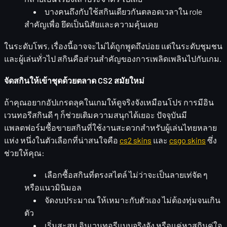
บางคนถึงกับใช้สกินเดียวกันตลอดเวลาใน role
สำคัญเพื่อ
ยึดเป็นนิสัยและความคุ้นเคย
ในระดับโพร, เรื่องนี้อาจจะไม่ได้ถูกพูดถึงบ่อย แต่ในระดับชุมชน
และผู้เล่นทั่วไป สกินคือส่วนสำคัญของการเพลิดเพลินไปกับเกม.
จัดสกินให้เข้าชุดด้วยตลาด CS2 สมัยใหม่
ถ้าคุณอยากอัปเกรดลุคในเกมให้ดูจริงจังเหมือนโปร การมีอิน
เวนทอรีสกินดี ๆ ก็ช่วยเติมความสนุกได้เยอะ ปัจจุบันมี
แพลตฟอร์มซื้อขายสกินที่ใช้งานสะดวกสำหรับผู้เล่นไทยหลาย
แห่ง หนึ่งในตัวเลือกที่น่าสนใจคือ
cs2 skins
และ
csgo skins
ซึ่ง
ช่วยให้คุณ:
เลือกซื้อสกินที่ตรงสไตล์
ไม่ว่าจะเป็นลายเท่จัด ๆ
หรือแนวมินิมอล
จัดงบประมาณ
ให้เหมาะกับตัวเอง ไม่ต้องทุ่มจนเกิน
ตัว
เริ่มสะสม
อินเวนทอรีแบบจริงจัง หรือแค่หาสกินคู่ใจ