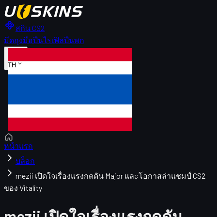
สกิน CS2
มีด
ถุงมือ
ปืนไรเฟิล
ปืนพก
TH
หน้าแรก
บล็อก
mezii เปิดใจเรื่องแรงกดดัน Major และโอกาสล่าแชมป์ CS2
ของ Vitality
mezii เปิดใจเรื่องแรงกดดัน