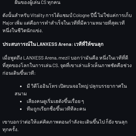
ฝันของผู้เล่น CS ทุกคน
ดังนั้นสำหรับ Vitality การได้แชมป์ Cologne ปีนี้ ไม่ใช่แค่การเก็บ
Major เพิ่ม แต่คือการทำสำเร็จในเวทีที่มีความหมายที่สุดเวที
หนึ่งในชีวิตนักแข่ง.
ประสบการณ์ใน LANXESS Arena: เวทีที่ให้ขนลุก
เมื่อพูดถึง
LANXESS Arena
, mezii บอกว่ามันคือ
หนึ่งในเวทีที่ดี
ที่สุดของโลกในการเล่น CS
. จุดที่เขาเล่าแล้วเห็นภาพชัดคือช่วง
ก่อนเดินขึ้นเวที:
มี
วิดีโออินโทร
เปิดบนจอใหญ่ ปลุกบรรยากาศใน
สนาม
เสียงคนดูเริ่มเฮดังขึ้นเรื่อย ๆ
ทีมถูกเรียกชื่อขึ้นเวทีทีละคน
เขาบอกว่าต่อให้แค่คิดภาพตอนกำลังจะเดินขึ้นไป ก็ยัง
ขนลุก
ทุกครั้ง.