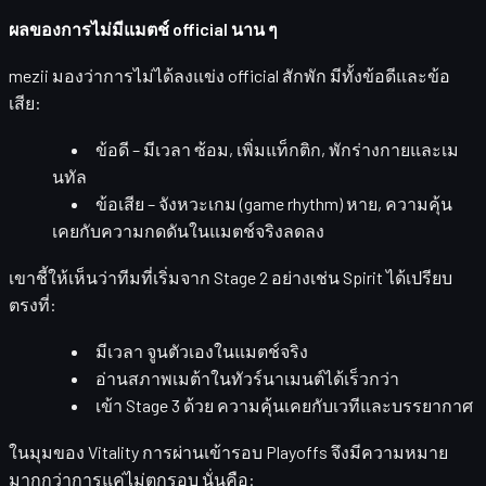
ผลของการไม่มีแมตช์ official นาน ๆ
mezii มองว่าการไม่ได้ลงแข่ง official สักพัก มีทั้งข้อดีและข้อ
เสีย:
ข้อดี
– มีเวลา
ซ้อม
,
เพิ่มแท็กติก
,
พักร่างกายและเม
นทัล
ข้อเสีย
– จังหวะเกม (game rhythm) หาย, ความคุ้น
เคยกับความกดดันในแมตช์จริงลดลง
เขาชี้ให้เห็นว่าทีมที่เริ่มจาก
Stage 2
อย่างเช่น Spirit ได้เปรียบ
ตรงที่:
มีเวลา
จูนตัวเองในแมตช์จริง
อ่านสภาพเมต้าในทัวร์นาเมนต์ได้เร็วกว่า
เข้า Stage 3 ด้วย
ความคุ้นเคยกับเวทีและบรรยากาศ
ในมุมของ Vitality การผ่านเข้ารอบ Playoffs จึงมีความหมาย
มากกว่าการแค่ไม่ตกรอบ นั่นคือ: