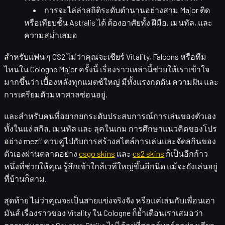
การจะไล่ล่าสถิติระดับตำนานอย่างสาม Major ติด
หรือเทียบชั้น Astralis ได้ ต้องอาศัยทั้ง
ฝีมือ, เมนทัล, และ
ความสม่ำเสมอ
สำหรับแฟน ๆ CS2 ไม่ว่าคุณจะเชียร์ Vitality, Falcons หรือทีม
ไหนใน Cologne Major ครั้งนี้ เรื่องราวเหล่านี้ช่วยให้เราเข้าใจ
มากขึ้นว่า
เบื้องหลังทุกแมตช์ใหญ่ มีทั้งแรงกดดัน ความฝัน และ
การเตรียมตัวมหาศาลซ่อนอยู่
.
และสำหรับคนที่อยากยกระดับประสบการณ์การเล่นของตัวเอง
ทั้งในแง่
สกิล
,
เมนทัล
และ
ลุคในเกม
การศึกษาแนวคิดของโปร
อย่าง mezii ควบคู่ไปกับการสร้างสไตล์การเล่นและจัดสกินของ
ตัวเองผ่านตลาดอย่าง
csgo skins
และ
cs2 skins
ก็เป็นอีกก้าว
หนึ่งที่ช่วยให้คุณ
รู้สึกเข้าใกล้เวทีใหญ่ขึ้นอีกนิด
แม้จะยังเล่นอยู่
ที่บ้านก็ตาม.
สุดท้าย ไม่ว่าคุณจะเป็นสายแข่งจริงจัง หรือแค่เล่นกับเพื่อนเอา
มันส์ เรื่องราวของ Vitality ใน Cologne ก็ย้ำเตือนเราเสมอว่า