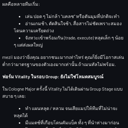
ผลคือหลายทีมเริ่ม:
เล่น
ปอด ๆ
ไม่กล้า "แคลช" หรือดันมุมที่ปกติจะทำ
อ่านเกมช้า, ตัดสินใจช้า, สื่อสารไม่ชัดเพราะสมอง
โดนความเครียดถ่วง
จังหวะเข้าพร้อมกัน (trade, execute) หลุดเล็ก ๆ น้อย
ๆ แต่ส่งผลใหญ่
mezii มองว่ายิ่งคุณ
อยากชนะมากเท่าไหร่
คุณก็ยิ่งมีโอกาสเล่น
ต่ำกว่ามาตรฐานของตัวเองมากเท่านั้น ถ้าเมนทัลไม่พร้อม.
ฟอร์ม Vitality ในรอบ Group: ยังไม่ใช่โหมดสมบูรณ์
ใน Cologne Major ครั้งนี้ Vitality ไม่ได้เดินผ่าน Group Stage แบบ
สบาย ๆ เลย:
ทำ
แผนหลุด / หลวม
จนเสียแมปให้ทีมที่ไม่น่าจะ
หลุดได้
มีแมตช์ที่เกือบโดนคัมแบ็ค ทั้ง ๆ ที่นำห่างมาก่อน