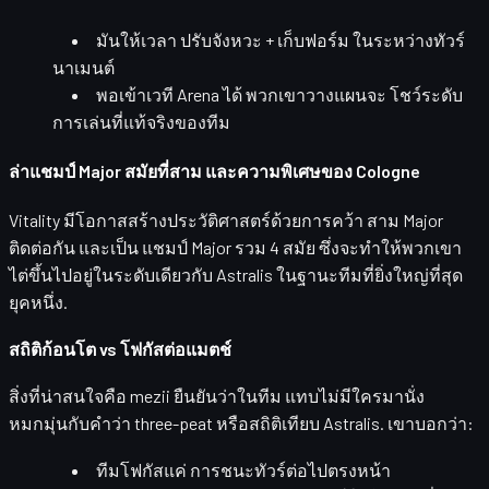
มันให้เวลา
ปรับจังหวะ + เก็บฟอร์ม
ในระหว่างทัวร์
นาเมนต์
พอเข้าเวที Arena ได้ พวกเขาวางแผนจะ
โชว์ระดับ
การเล่นที่แท้จริงของทีม
ล่าแชมป์ Major สมัยที่สาม และความพิเศษของ Cologne
Vitality มีโอกาสสร้างประวัติศาสตร์ด้วยการคว้า
สาม Major
ติดต่อกัน
และเป็น
แชมป์ Major รวม 4 สมัย
ซึ่งจะทำให้พวกเขา
ไต่ขึ้นไปอยู่ในระดับเดียวกับ
Astralis
ในฐานะทีมที่ยิ่งใหญ่ที่สุด
ยุคหนึ่ง.
สถิติก้อนโต vs โฟกัสต่อแมตช์
สิ่งที่น่าสนใจคือ mezii ยืนยันว่าในทีม
แทบไม่มีใครมานั่ง
หมกมุ่นกับคำว่า three-peat หรือสถิติเทียบ Astralis
. เขาบอกว่า:
ทีมโฟกัสแค่
การชนะทัวร์ต่อไปตรงหน้า