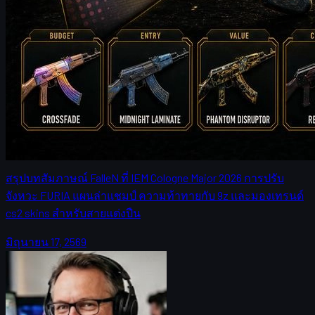
โดย
Michael
Johnson
Counter-Strike 2
มิถุนายน 17, 2569
FalleN เปิดใจปรับจังหวะ FURIA ลุยแชมป์เมเจอร์ CS2
พร้อมมองตลาด cs2 skins
สรุปบทสัมภาษณ์ FalleN ที่ IEM Cologne Major 2026 การปรับ
จังหวะ FURIA แผนล่าแชมป์ ความท้าทายกับ 9z และมองเทรนด์
cs2 skins สำหรับสายแต่งปืน
มิถุนายน 17, 2569