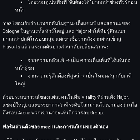
โดยรวมดูเป็นทีมที่ "จับต้องได้" มากกว่าช่วงทัวร์ก่อน
หน้า
mezii ยอมรับว่า
แรงกดดันในฐานะเต็งแชมป์
และสถานะของ
Cologne ในฐานะทั้ง
ทัวร์ใหญ่
และ
Major
ทำให้ทีมรู้สึกแบก
มากกว่าปกติในรอบกลุ่ม แต่เขาเชื่อว่าหลังจากผ่านเข้าสู่
Playoffs แล้ว แรงกดดันบางส่วนกลับเปลี่ยนสภาพ:
จากความกลัวแพ้ → เป็น
ความตื่นเต้นที่ได้เล่นต่อ
หน้าผู้ชม
จากความรู้สึกต้องพิสูจน์ → เป็น
โหมดสนุกกับเวที
ใหญ่
ด้วยประสบการณ์ของแต่ละคนในทีม Vitality ที่ผ่านทั้ง Major,
แชมป์ใหญ่, และบรรยากาศเวทีระดับโลกมาแล้ว เขามองว่า
เมื่อ
ถึงรอบ Arena พวกเขาน่าจะเล่นดีกว่ารอบ Group
.
ฟอร์มส่วนตัวของ mezii และการแก้เกมของตัวเอง