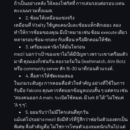
ถ้าเป็นอย่างหลัง ให้ลองโฟกัสที่
การเล่นรอบต่อรอบ
แทน
คะแนนรวมทั้งแมต.
2. ซ้อมให้เหมือนแข่งจริง
เหมือนที่ Vitality ใช้บูตแคมป์และซ้อมแท็กติกเยอะ ลอง
ทำให้การซ้อมของคุณ
มีเป้าหมาย
เช่น ซ้อม execute เดียว
หลายรอบ ซ้อม retake กับเพื่อน หรือฝึกคอมให้ชัด.
3. เตรียมเมคานิกให้มั่นใจก่อน
mezii บอกว่าเป้าของเขาไม่ได้มีปัญหา เพราะเขาเตรียมตัว
มาดี คุณเองก็เช่นกัน ลองวอร์มใน Deathmatch, Aim Botz
หรือ community server สัก 15–30 นาทีก่อนคิวแรงค์.
4. สื่อสารให้ชัดเจนเสมอ
ในเกมระดับสูง การคอมคือหัวใจสำคัญ อย่างที่ใช้ในการ
รับมือ Falcons คุณควรหัดบอกข้อมูลแบบสั้น ๆ แต่ครบ เช่น
"สองคนออก A main, ระเบิดใช้หมด, มี lurk B ได้" ไม่ใช่แค่
"A ๆ ๆ".
5. ยอมรับว่าไม่มีใครเล่นดีทุกวัน
แม้แต่โปรอย่าง mezii ยังมีทัวร์ที่รู้สึกว่าฟอร์มตัวเองตกเป็น
พิเศษ สิ่งสำคัญคือ ไม่ใช่การโทษตัวเองจนหนักเกินไป แต่