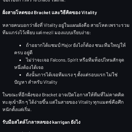
ฝั่งสายโหดของ Bracket และวิธีคิดของ Vitality
หลายคนบอกว่าฝั่งที่ Vitality อยู่ในแผนผังคือ
สายโหด
เพราะรวม
ทีมแกร่งไว้เพียบ แต่ mezii มองแบบเรียบง่าย:
ถ้าอยากได้แชมป์ Major ยังไงก็ต้อง
ชนะทีมใหญ่ให้
ครบ
อยู่ดี
ไม่ว่าจะเจอ Falcons, Spirit หรือทีมท็อปไหนสักจุด
หนึ่งต้องได้เจอ
ดังนั้นการได้เจอทีมแรง ๆ ตั้งแต่รอบแรก
ไม่ใช่
ปัญหา
สำหรับ Vitality
ในขณะที่อีกฝั่งของ Bracket อาจเปิดโอกาสให้ทีมที่ไม่คาดคิด
ทะลุเข้าลึก ๆ ได้ง่ายขึ้น แต่ในสายของ Vitality ทุกแมตช์คือศึก
หนักตั้งแต่เริ่ม.
รับมือสไตล์โกลาหลของ karrigan ยังไง