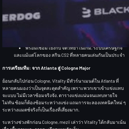
ทำไม
Major
ถึงทำให้คุณภาพการเล่นโดยรวมของ
ทุกทีมดูดรอปลงได้
mezii มองฟอร์มตัวเองยังไง และกำลังปรับอะไรใน
Playoffs
การเจอกับ
Falcons ของ karrigan
ในบรรยากาศสุด
เดือดของ LANXESS Arena
พร้อมเชื่อมโยงกับ
จิตวิทยาในเกม
,
ระบบเศรษฐกิจ
และแม้แต่โลกของ
สกิน CS2
ที่หลายคนเล่นกันเป็นประจำ
การเตรียมทีม: จาก Atlanta สู่ Cologne Major
ย้อนกลับไปก่อน Cologne, Vitality มีทัวร์นาเมนต์ใน
Atlanta
ที่
หลายคนมองว่าเป็นจุดสะดุดสำคัญ เพราะพวกเขาเข้าแข่งแทบ
จะแบบ
ไม่มีเวลาซ้อมจริงจัง
. ตารางแข่งแน่นจนแทบหายใจ
ไม่ทัน ซ้อมก็ต้องซ้อมระหว่างแข่ง แถมการจะลองเทคนิคใหม่ ๆ
ระหว่างแมตช์จริงก็เป็นเรื่องที่เสี่ยงมาก.
ระหว่างช่วงพักก่อน Cologne, mezii เล่าว่า Vitality ได้กลับมาเน้น