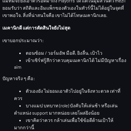
แม้ทีมจะยังเอาตัวรอดมาถึง Playoffs ได้ แต่ในมุมส่วนตัว mezii
ยอมรับว่า
สถิติและอิมแพ็กของตัวเองในทัวร์นี้ไม่ได้อยู่ในจุดที่
เขาพอใจ
. สิ่งที่น่าสนใจคือ เขาไม่ได้โทษเมคานิกเลย.
เมคานิกดี แต่การตัดสินใจยังไม่สุด
เขาบอกประมาณว่า:
ตอนซ้อม / วอร์มอัพ
มือดี, ยิงลื่น, เป้าไว
เข้าเซิร์ฟรู้สึกว่าควบคุมเมคานิกได้ ไม่มีปัญหาเรื่อง
aim
ปัญหาจริง ๆ คือ:
ตัวเองยัง
ไม่ยอมเอาตัวไปอยู่ในจังหวะดวล
เท่าที่
ควร
บางแมป
บทบาท (role) บังคับให้เล่นช้า
หรือเล่น
ตำแหน่ง support มากหน่อย เลยโผล่ยิงน้อย
เขาคิดว่าควร
กล้าเล่นเพื่อใช้ข้อดีด้านเป้าให้
มากกว่านี้