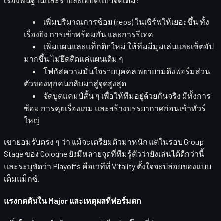
เรื่องพื้นฐานและรายละเอียดแบบจัดเต็ม:
เพิ่มปริมาณการซ้อม (reps)
ในเซิร์ฟให้เยอะขึ้น ทั้ง
เรื่องยิง การเข้าพร้อมกัน และการรีเทค
เพิ่มแผนและแท็กติกใหม่
ให้ทีมมีมุมเล่นและเซ็ตอัป
มากขึ้น ไม่ยึดติดแค่แผนเดิม ๆ
โฟกัสความมั่นใจรายบุคคล
พยายามดึงฟอร์มส่วน
ตัวของทุกคนกลับมาสู่จุดสูงสุด
จัดบูตแคมป์สั้น ๆ
เพื่อให้ทีมอยู่ด้วยกันจริง มีทั้งการ
ซ้อม การคุยเรื่องเกม และสร้างบรรยากาศก่อนเข้าทัวร์
ใหญ่
เขายอมรับตรง ๆ ว่า แม้จะเตรียมตัวมาหนัก แต่ในรอบ Group
Stage ของ Cologne ยังมีหลายจุดที่ทีมรู้ตัวว่ายังเล่นได้ดีกว่านี้
และระบุชัดว่า
Playoffs คือเวทีที่ Vitality ตั้งใจจะปล่อยของแบบ
เต็มแม็กซ์
.
แรงกดดันใน Major และเหตุผลที่ฟอร์มตก