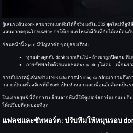
ทำไมการเปลี่ยนระบบถึงสำคัญกับซูเปอร์สตา
ผู้เล่นระดับ donk สามารถแบกทีมได้ก็จริง แต่ใน CS2 ยุคใหม่ที่ยู
แผนมากดคุณโดยเฉพาะ ต่อให้เก่งแค่ไหนก็มีวันที่ดับได้เหมือนกั
ก่อนหน้านี้ Spirit มีปัญหาชัด ๆ อยู่สองเรื่อง:
ทุกอย่างผูกกับ donk มากเกินไป
– ถ้าเขาถูกปิดเกม ที
การซัพพอร์ตด้วยแฟลชและ spacing ไม่คม
– เพื่อนร่
การอัปเกรดผู้เล่นอย่าง
tN1R
และการนำ
magixx
กลับมา รวมถึงกา
กลายเป็นเครื่องจักรที่มี donk เป็น
หัวหอก
และเพื่อนอีกสี่คนเป็น
ร
ในแง่กลยุทธ์ นี่คือการเปลี่ยนจากทีมที่ให้ซูเปอร์สตาร์แบกแบบดิบ 
ได้เปรียบที่สุด
บ่อยที่สุด
แฟลชและซัพพอร์ต: ปรับทีมให้หมุนรอบ donk