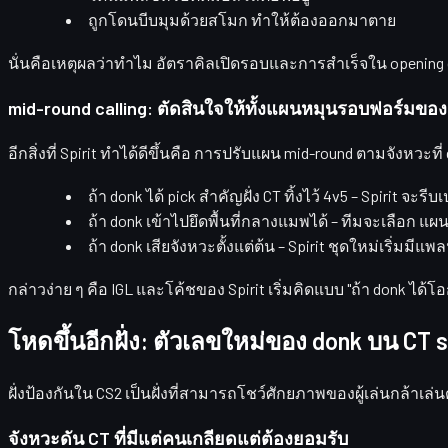
ถูกโดนบีบมุมด้วยสโมก ทำให้ต้องออกมาตาย
นั่นคือเหตุผลว่าทำไม
อัตราคิลเปิดรอบและการสำเร็จใน opening d
mid-round calling: ตัดสินใจให้ทั้งแผนหมุนรอบฟอร์มขอ
อีกสิ่งที่ Spirit ทำได้ดีขึ้นคือ
การปรับแผน mid-round
ตามจังหวะที่
ถ้า donk ได้ pick สำคัญฝั่ง CT ทิ้งไว้ 4v5 – Spirit จะรี
ถ้า donk เข้าไปยึดพื้นที่กลางแมพได้ – ทีมจะเลือก
แผน 
ถ้า donk เสียจังหวะตั้งแต่ต้น – Spirit ชุดใหม่เริ่มมีแ
กล่าวง่าย ๆ คือ IGL และโค้ชของ Spirit เริ่มคิดแบบ
"ถ้า donk ได้โ
โหดขึ้นอีกฝั่ง: ตัวเลขใหม่ของ donk บน CT s
ฝั่งป้องกันใน CS2 เป็นฝั่งที่สามารถโชว์ศักยภาพของผู้เล่นกล้าเล่นดุดั
จังหวะดัน CT ที่มีแต่คนเกลียดแต่ต้องยอมรับ