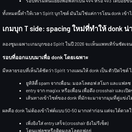
รอบที่เริ่มต้นแย่ยังพอพลิกเป็น 4v4 หรือ 4v3 ได้บ่อยขึ้
ทั้งหมดนี้ทำให้เวลา Spirit บุกไซต์ มันไม่ใช่แค่การโยน donk เข้า
เกมบุก T side: spacing ใหม่ที่ทำให้ donk น่
ลองซูมเฉพาะเกมบุกของ Spirit ในปี 2026 จะเห็นแพทเทิร์นชัดเจนว่
รอบที่ออกแบบมาเพื่อ donk โดยเฉพาะ
มีหลายรอบที่เห็นได้ชัดว่า Spirit วางแผนให้ donk เป็น
ตัวปิดไซต์
ไ
ยูทิลิตี้ spam
จากเพื่อน: มอลโลตอฟ สโมก และแฟลช เพื่
entry จาก magixx หรือเพื่อน
เพื่อดึง crosshair และเปิด
เส้นทางเข้าไซต์ของ donk
ที่มักจะมาจากมุมที่คู่แข่งไ
ผลคือ donk ไม่ต้องเข้าไฟต์แบบ 50-50 มากเท่าก่อน แต่จะได้ดวลใ
เพิ่งยิงใส่ entry เสร็จ (crosshair ยังไม่รีเซ็ต)
โดนแฟลชหรือติดมอลโลตอฟอยู่