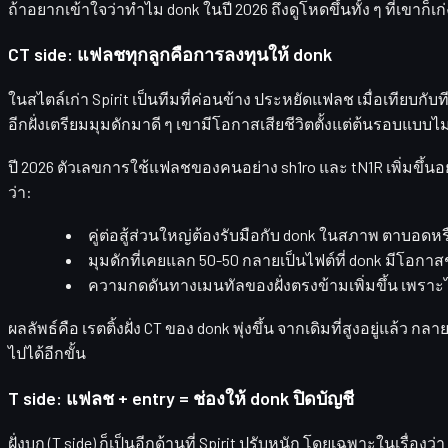
ถ้าอยากเข้าใจว่าทำไม donk ในปี 2026 ถึงดูโหดขึ้นทั้ง ๆ ที่เขาก็เก่
CT side: แฟลชทุกลูกคือการลงทุนให้ donk
ในสไตล์เก่า Spirit เป็นทีมที่ค่อนข้าง
ประหยัดแฟลช
เมื่อเทียบกั
อีกฝั่งเตรียมมุมดักมาดี ๆ เขามีโอกาสเสียชีวิตตั้งแต่ต้นรอบแบบไม่
ปี 2026 ตัวเลขการใช้แฟลชของคนอย่าง
sh1ro
และ
tN1R
เพิ่มขึ้
ว่า:
คู่ต่อสู้ส่วนใหญ่ต้องรับมือกับ donk ในสภาพ
ตาบอดหรื
มุมดักที่เคยแลก 50-50 กลายเป็นไฟต์ที่ donk มีโอก
ความกดดันทางเมนทัลของฝั่งตรงข้ามเพิ่มขึ้น เพราะไ
ผลลัพธ์คือ
เรตติ้งฝั่ง CT ของ donk พุ่งขึ้น
จากเดิมที่สูงอยู่แล้ว กลา
ไปได้อีกขั้น
T side: แฟลช + entry = ช่องให้ donk ปิดบัญชี
ฝั่งบุก (T side) ก็เป็นอีกด้านที่ Spirit ปรับหนัก โดยเฉพาะในเรื่องว่า