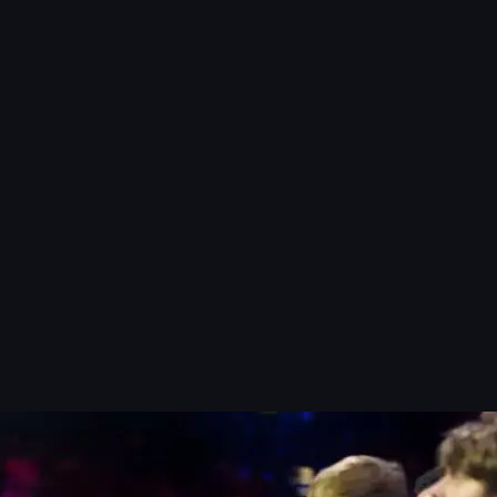
donk
้จริง