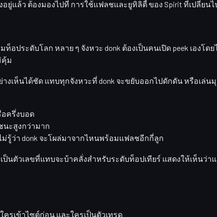
งอยู่แล้ว ต้องมองไปที่
การใช้แฟลชและยูทิลิตี้
ของ Spirit ที่เปลี่ยน
บทีมท็อประดับโลก หลาย ๆ จังหวะ donk ต้องเป็นคนเปิด peek เองโดย
คุ้ม
นอย่างเห็นได้ชัด แทบทุกจังหวะที่ donk จะขยับออกไปดักดัน หรือเล
อครึ่งบอด
าสชนะสูงกว่ามาก
ม่รู้ว่า donk จะโผล่มาจากไหนพร้อมแฟลชอีกกี่ลูก
ยเป็นตัวเลขที่แทบจะบ้าคลั่งสำหรับระดับท็อปเทียร์ แสดงให้เห็นว่าแค
ใครเข้าไซต์ก่อน และใครเป็นตัวเทรด