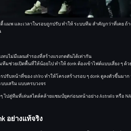
ร์อย่าง donk
ทิลิตี้ แมพ และเวลาในรอบถูกปรับ ทำให้
ระบบทีม
สำคัญกว่าที่เคย ถ้
น
มแทบไม่มีแผนสำรองที่สร้างแรงกดดันได้เท่ากัน
วมทีมช่วยเปิดพื้นที่ให้น้อยไป ทำให้ donk ต้องเข้าไฟต์แบบเสี่ยง ๆ ด้
รปรับหน้าที่ของ
sh1ro
ทำให้โครงสร้างรอบ ๆ donk ดูลงตัวขึ้นมาก จ
ะบบเสริม
แบบครบวงจร
ๆ ไปสู่ทีมที่เล่นสไตล์คล้ายแชมป์ยุคก่อนหน้าอย่าง Astralis หรือ N
 อย่างแท้จริง