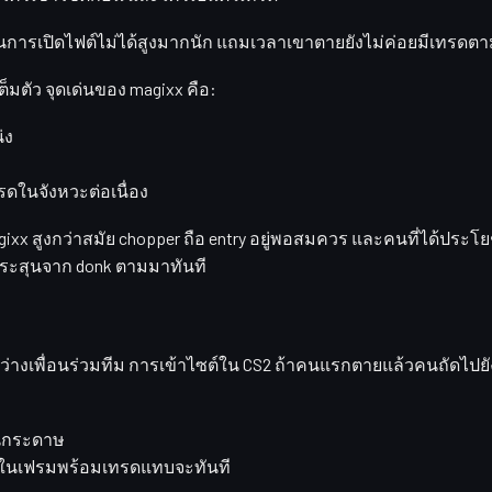
นการเปิดไฟต์ไม่ได้สูงมากนัก แถมเวลาเขาตายยังไม่ค่อยมีเทรดตามม
ต็มตัว จุดเด่นของ magixx คือ:
่ง
ทรดในจังหวะต่อเนื่อง
xx สูงกว่าสมัย chopper ถือ entry อยู่พอสมควร และคนที่ได้ประโยช
าะกระสุนจาก donk ตามมาทันที
างเพื่อนร่วมทีม การเข้าไซต์ใน CS2 ถ้าคนแรกตายแล้วคนถัดไปยังอยู
บนกระดาษ
อยู่ในเฟรมพร้อมเทรดแทบจะทันที