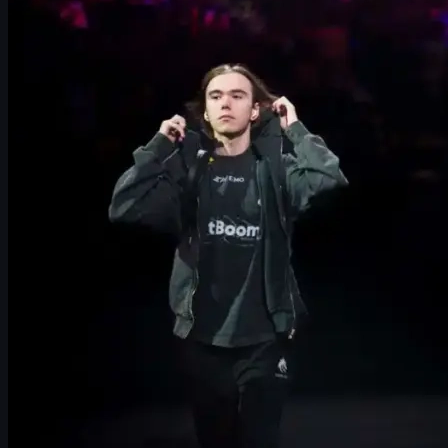
เกมบุก T side: spacing ใหม่ที่ทำให้ donk น่ากลัวกว่าเ
โหดขึ้นอีกฝั่ง: ตัวเลขใหม่ของ donk บน CT side
ผลกระทบต่อเมต้าของโปรซีนและคู่แข่งของ Spirit
ฮายป์ donk กับเศรษฐกิจ CS2 skins และการเทรด
วิธีซื้อ cs2 skins และ csgo skins แบบคุ้มค่าในยุค CS2
คาดการณ์อนาคต: Spirit จะขึ้นระดับราชันได้ไหม
สรุปประเด็นสำคัญสำหรับสายดูแข่งและสายเทรดสกิ
ภาพรวม: donk, Spirit และปี 2026 ที่กำลังจ
ในวงการ
Counter-Strike 2 (CS2)
ตอนนี้ แทบไม่มีใครไม่รู้จัก
Danil
และความดุแบบไม่เกรงใจใคร ทำให้ชื่อของเขาถูกพูดถึงทุกครั้งที่
แต่ปัญหาที่
Team Spirit
เจอมาตลอดคือ ถึงจะมีซูเปอร์สตาร์ระดับโ
ของ donk ออกมาได้ไม่สุด และพึ่งความโหดส่วนตัวของเขามากเ
ในปี 2026 Spirit ปรับระบบครั้งใหญ่ ทั้งในแง่โครงสร้างทีม การเล
ออกแบบใหม่ให้
ทั้งทีมทำงานเพื่อให้ donk ทำลายเกมได้ง่ายขึ้น
แล