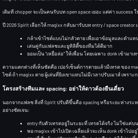
เดิมที
chopper
จะเป็นคนรับบท open space เยอะ แต่ค่า success ใ
ปี 2026 Spirit เลือกให้
magixx
กลับมารับบท entry / space creator เ
กล้าเข้าไซต์แบบไม่กลัวตาย เพื่อเอาข้อมูลและตำแหน
เล่นคู่กับแฟลชและยูทิลิตี้ของทีมได้ดีมาก
ยอมเป็น "เหยื่อล่อ" ให้เพื่อน โดยเฉพาะ donk เข้ามาเ
ความแตกต่างที่เห็นชัดคือ
เปอร์เซ็นต์การตายแล้วมีเทรด
ของ magi
ไซต์ ถ้า magixx ตาย ผู้เล่นที่ยิงเขาแทบไม่มีเวลาปรับเมาส์ เพร
โครงสร้างทีมและ spacing: อย่าให้ดาวต้องยืนเดี่ยว
นอกจากแฟลช สิ่งที่ Spirit ปรับดีขึ้นคือ
spacing
หรือระยะห่างระหว่
อย่างชัดเจน:
entry กับตัวเทรดอยู่ในระยะที่
เทรดได้จริง
ไม่ใช่แค่
พอ magixx เข้าไปเปิด เฉลี่ยแล้วจะเห็น donk เข้าไป