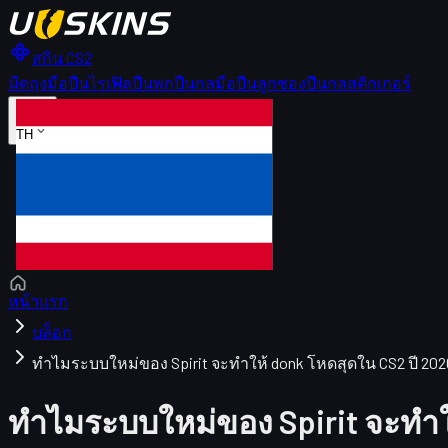
สกิน CS2
มีด
ถุงมือ
ปืนไรเฟิล
ปืนพก
ปืนกลมือ
ปืนลูกซอง
ปืนกล
สติกเกอร์
TH
หน้าแรก
บล็อก
ทำไมระบบใหม่ของ Spirit จะทำให้ donk โหดสุดใน CS2 ปี 202
ทำไมระบบใหม่ของ Spirit จะทำใ