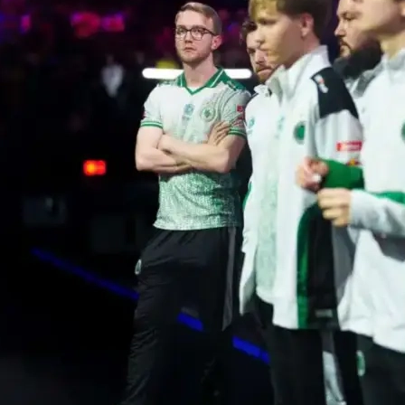
ดิม
 ผ่าน UUSkins
น
ะมาถึง
 "donk" Kryshkovets
เด็กโหดชาวรัสเซียที่หลายคนกล้าพูดแล้วว่าเป็นหนึ่
มีทัวร์นาเมนต์ใหญ่
ลกอยู่ในทีม แต่ผลงานเรื่อง
การคว้าแชมป์ต่อเนื่อง
กลับไม่สมกับศ
กินไป
ือกตำแหน่งเปิดพื้นที่ และ
สไตล์การซัพพอร์ตด้วยยูทิลิตี้
การเปลี่ยนแ
ะนี่คือเหตุผลที่หลายคนเชื่อว่า 2026 อาจกลายเป็นปีที่ donk "หยุดไม่