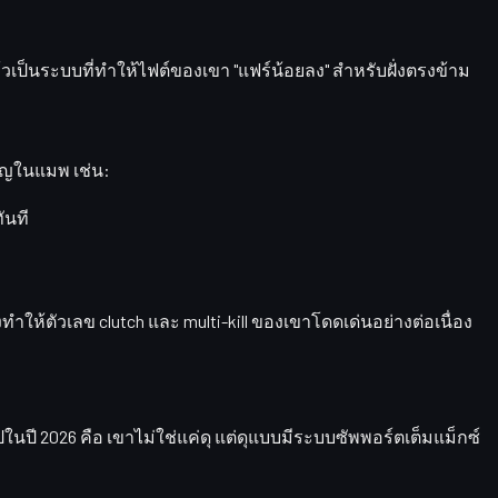
ๆ แล้วเป็นระบบที่ทำให้ไฟต์ของเขา "แฟร์น้อยลง" สำหรับฝั่งตรงข้าม
คัญในแมพ เช่น:
ันที
่งทำให้ตัวเลข clutch และ multi-kill ของเขาโดดเด่นอย่างต่อเนื่อง
ไปในปี 2026 คือ
เขาไม่ใช่แค่ดุ แต่ดุแบบมีระบบซัพพอร์ตเต็มแม็กซ์