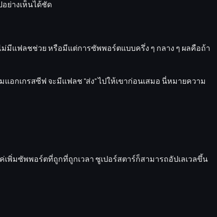
ไปอย่างเห็นได้ชัด
ไม่มีแฟลชช่วย หรือมีแต่การซัพพอร์ตแบบครึ่ง ๆ กลาง ๆ ผลคือถ้า
่นมุมแอกเกรสซีฟ จะมีแฟลช "ส่ง" ไปให้เขาก่อนเสมอ นี่หมายความ
่เพิ่มซัพพอร์ตที่ถูกที่ถูกเวลา ซูเปอร์สตาร์ก็สามารถอัปเลเวลขึ้น