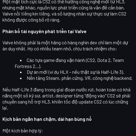
Một mặt tích cực là CS2 có thể hưởng công nghệ mới từ HL3,
nhưng mặt khác,
nguồn lực phát triển
cũng là vấn đề cần bàn.
Valve nổi tiếng kín tiếng, và số lượng nhân sự thực sự làm CS2
không được công bố rõ ràng.
Phân bổ tài nguyên phát triển tại Valve
Valve không phải là một hãng có hàng nghìn dev chỉ làm một dự
án duy nhất. Họ có nhiều team nhỏ, chịu trách nhiệm cho:
Các tựa game đang vận hành (CS2, Dota 2, Team
Fortress 2...).
Dự án mới (ví dụ HLX – nếu thật sự là Half-Life 3).
Nền tảng Steam, phần cứng, VR, công nghệ backend.
Nếu Half-Life 3 đang trong giai đoạn nước rút, hoàn toàn có khả
năng một số kỹ sư, artist, designer từng "động vào" CS2 sẽ phải
chuyển sang hỗ trợ HL3
, khiến tốc độ update CS2 có lúc chững
lại.
Kịch bản ngắn hạn chậm, dài hạn bùng nổ
Một kịch bản hợp lý: