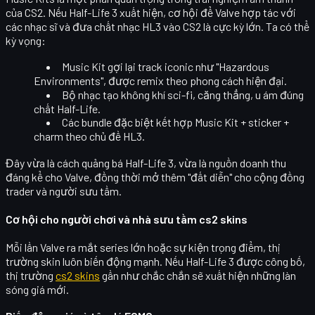
của CS2. Nếu Half-Life 3 xuất hiện, cơ hội để Valve hợp tác với
các nhạc sĩ và đưa chất nhạc HL3 vào CS2 là cực kỳ lớn. Ta có thể
kỳ vọng:
Music Kit gợi lại
track iconic như "Hazardous
Environments"
, được remix theo phong cách hiện đại.
Bộ nhạc tạo không khí
sci-fi, căng thẳng, u ám
đúng
chất Half-Life.
Các bundle đặc biệt kết hợp Music Kit + sticker +
charm theo chủ đề HL3.
Đây vừa là cách quảng bá Half-Life 3, vừa là nguồn doanh thu
đáng kể cho Valve, đồng thời mở thêm "đất diễn" cho cộng đồng
trader và người sưu tầm.
Cơ hội cho người chơi và nhà sưu tầm cs2 skins
Mỗi lần Valve ra mắt series lớn hoặc sự kiện trọng điểm, thị
trường skin luôn biến động mạnh. Nếu Half-Life 3 được công bố,
thị trường
cs2 skins
gần như chắc chắn sẽ xuất hiện những làn
sóng giá mới.