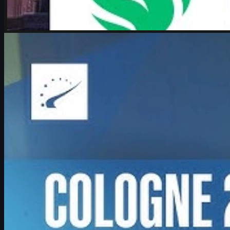
bởi
Michael
Johnson
Counter-Strike 2
tháng 6 17, 2026
Boombl4 và hành trình trở lại đỉnh cao Counter-
Strike 2
Hành trình comeback của Boombl4 tại IEM Cologne Major 2026,
vai trò IGL BetBoom, áp lực tuổi 27, kinh nghiệm cho đàn em và
cách game thủ tối ưu CS2 skins.
tháng 6 17, 2026