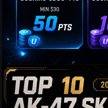
bởi
William Miller
Counter-Strike 2
tháng 5 20, 2026
Top 10 skin AK-47 đáng mua nhất năm 2026: Từ lựa
chọn bình dân đến đề xuất cấp sưu tầm
Khám phá top 10 skin AK-47 đáng mua nhất năm 2026, từ những
lựa chọn thân thiện với túi tiền đến những món đồ sưu tầm cao
cấp. Hướng dẫn này so sánh phong cách, phân khúc giá, độ hao
mòn, giá trị thị trường và mẹo mua hàng để giúp người chơi CS2