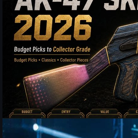
chọn skin AK-47 tốt nhất cho kho đồ của họ.
tháng 5 20, 2026
bởi
Michael
Johnson
Counter-Strike 2
tháng 6 17, 2026
FalleN và FURIA tại IEM Cologne: Hành trình săn cúp