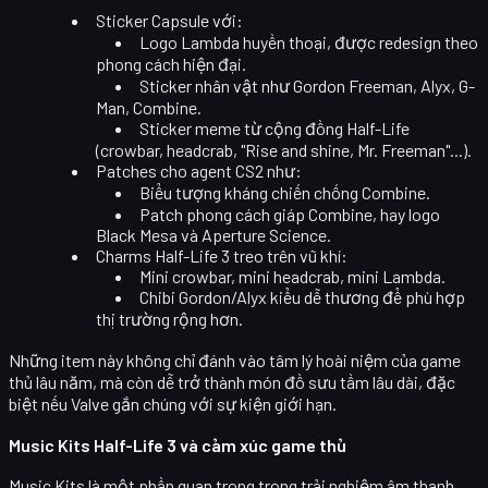
Sticker Capsule
với:
Logo Lambda huyền thoại, được redesign theo
phong cách hiện đại.
Sticker nhân vật như Gordon Freeman, Alyx, G-
Man, Combine.
Sticker meme từ cộng đồng Half-Life
(crowbar, headcrab, "Rise and shine, Mr. Freeman"...).
Patches
cho agent CS2 như:
Biểu tượng kháng chiến chống Combine.
Patch phong cách giáp Combine, hay logo
Black Mesa và Aperture Science.
Charms Half-Life 3
treo trên vũ khí:
Mini crowbar, mini headcrab, mini Lambda.
Chibi Gordon/Alyx kiểu dễ thương để phù hợp
thị trường rộng hơn.
Những item này không chỉ đánh vào
tâm lý hoài niệm
của game
thủ lâu năm, mà còn dễ trở thành món đồ sưu tầm lâu dài, đặc
biệt nếu Valve gắn chúng với sự kiện giới hạn.
Music Kits Half-Life 3 và cảm xúc game thủ
Music Kits là một phần quan trọng trong trải nghiệm âm thanh