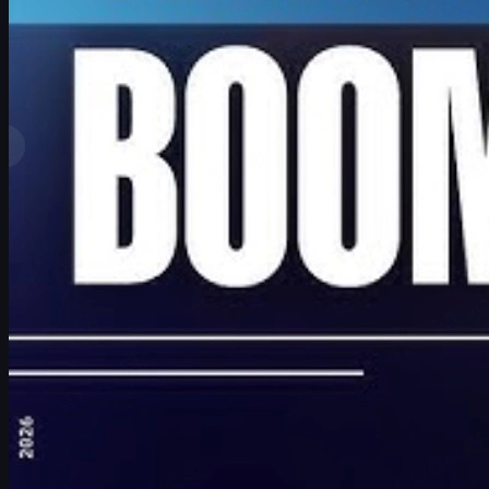
bởi
David William
Xem thêm
Xếp hạng hàng đầu