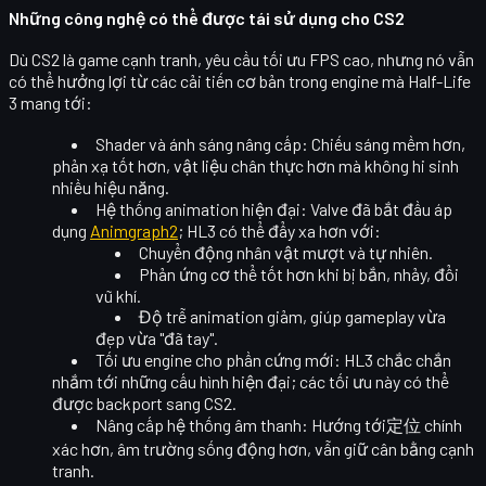
Những công nghệ có thể được tái sử dụng cho CS2
Dù CS2 là game cạnh tranh, yêu cầu tối ưu FPS cao, nhưng nó vẫn
có thể hưởng lợi từ các cải tiến cơ bản trong engine mà Half-Life
3 mang tới:
Shader và ánh sáng nâng cấp
: Chiếu sáng mềm hơn,
phản xạ tốt hơn, vật liệu chân thực hơn mà không hi sinh
nhiều hiệu năng.
Hệ thống animation hiện đại
: Valve đã bắt đầu áp
dụng
Animgraph2
; HL3 có thể đẩy xa hơn với:
Chuyển động nhân vật mượt và tự nhiên.
Phản ứng cơ thể tốt hơn khi bị bắn, nhảy, đổi
vũ khí.
Độ trễ animation giảm, giúp gameplay vừa
đẹp vừa "đã tay".
Tối ưu engine cho phần cứng mới
: HL3 chắc chắn
nhắm tới những cấu hình hiện đại; các tối ưu này có thể
được backport sang CS2.
Nâng cấp hệ thống âm thanh
: Hướng tới定位 chính
xác hơn, âm trường sống động hơn, vẫn giữ cân bằng cạnh
tranh.