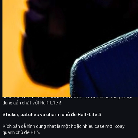
Bài học từ Half-Life: Alyx trên CS:GO/CS2
Khi Half-Life: Alyx phát hành, Valve đã mở một đợt hợp tác nho
nhỏ nhưng rất hiệu quả với Counter-Strike:
Bộ
sticker chủ đề Alyx
với phong cách art nổi bật.
Patches
mang các biểu tượng quen thuộc trong Half-
Life.
Thời điểm đó chưa có charms, nhưng rõ ràng ý
tưởng "treo linh vật Half-Life trên súng" đã được cộng
đồng nhắc tới rất nhiều.
Đến CS2, Valve đã giới thiệu charms và thử nghiệm phong cách
"Half-Life" một lần nữa với charm
"Lil' Eldritch"
trông rất giống
Vortigaunt – một chủng tộc kinh điển trong vũ trụ Half-Life. Đây
hoàn toàn có thể coi là bước "thử nước" trước khi họ tung ra nội
dung gắn chặt với Half-Life 3.
Sticker, patches và charm chủ đề Half-Life 3
Kịch bản dễ hình dung nhất là một hoặc nhiều
case mới
xoay
quanh chủ đề HL3: