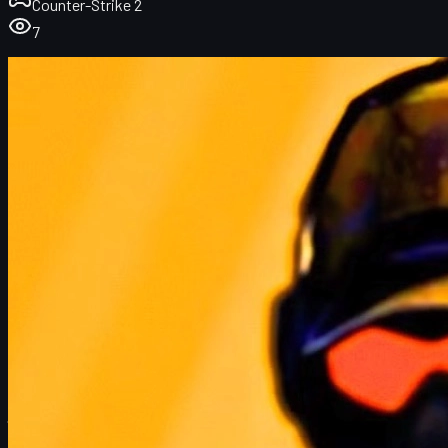
Counter-Strike 2
7
Tổng quan: Half-Life 3 và mối quan hệ với CS2
Half-Life 3 và làn sóng cosmetics mới trong CS2
Cơ hội cho người chơi và nhà sưu tầm cs2 skins
Đột phá công nghệ Half-Life 3 và tác động lên CS2
Half-Life 3 có làm chậm phát triển CS2?
Chiến lược của game thủ CS2 trong "thời đại" Half-
Life 3
Tổng kết: Tương lai của CS2 trong bóng dáng Half-
Life 3
Tổng quan: Half-Life 3 và mối quan hệ với CS2
Trong hơn 20 năm,
Half-Life 3
gần như trở thành truyền thuyết
trong cộng đồng game thủ. Mỗi tin đồn mới đều đủ sức khiến cả
Internet dậy sóng, nhất là sau khi
Half-Life: Alyx
ra mắt năm 2020
và hàng loạt dòng code bí ẩn dạng "HLX" bị phát hiện trong file
game
Counter-Strike 2
(CS2).
Điều nhiều người quên mất là hai series này gắn bó với nhau từ
thuở sơ khai: Counter-Strike ban đầu chỉ là một mod của Half-