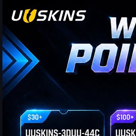
Counter-Strike 2
tháng 4 20, 2026
Xin chào các nhà giao dịch CS2! Chào mừng bạn đến
với blog thưởng hàng tuần của chúng tôi!
nơi bạn sẽ tìm thấy các mã Điểm Quà tặng UUSKINS mới nhất và
đầy đủ nhất trong tuần này. Chúng tôi cập nhật trang này hàng
tuần để mang đến cho bạn thêm Điểm Quà tặng. Miễn là đơn
hàng của bạn đáp ứng số tiền tương ứng, bạn có thể sử dụng các
mã bên dưới để nhận điểm và đổi lấy skin CS2 yêu thích của bạn
trong cửa hàng!
tháng 4 20, 2026