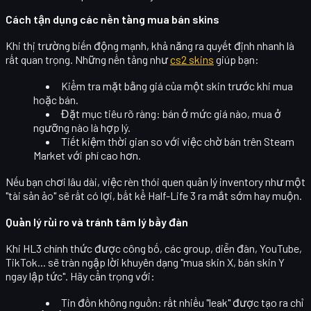
Cách tận dụng các nền tảng mua bán skins
Khi thị trường biến động mạnh, khả năng
ra quyết định nhanh
là
rất quan trọng. Những nền tảng như
cs2 skins
giúp bạn:
Kiểm tra mặt bằng giá
của một skin trước khi mua
hoặc bán.
Đặt mục tiêu rõ ràng
: bán ở mức giá nào, mua ở
ngưỡng nào là hợp lý.
Tiết kiệm thời gian
so với việc chờ bán trên Steam
Market với phí cao hơn.
Nếu bạn chơi lâu dài, việc rèn thói quen quản lý inventory như một
"tài sản ảo" sẽ rất có lợi, bất kể Half-Life 3 ra mắt sớm hay muộn.
Quản lý rủi ro và tránh tâm lý bầy đàn
Khi HL3 chính thức được công bố, các group, diễn đàn, YouTube,
TikTok... sẽ tràn ngập lời khuyên dạng "mua skin X, bán skin Y
ngay lập tức". Hãy cẩn trọng với:
Tin đồn không nguồn
: rất nhiều "leak" được tạo ra chỉ