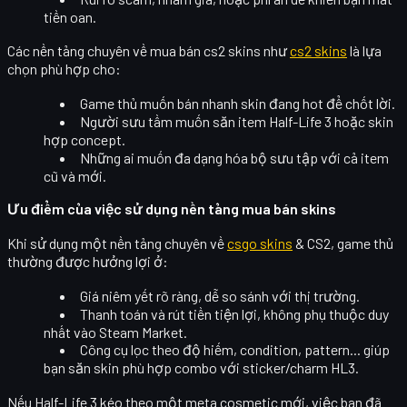
tiền oan.
Các nền tảng chuyên về
mua bán cs2 skins
như
cs2 skins
là lựa
chọn phù hợp cho:
Game thủ muốn
bán nhanh
skin đang hot để chốt lời.
Người sưu tầm muốn
săn item Half-Life 3
hoặc skin
hợp concept.
Những ai muốn
đa dạng hóa bộ sưu tập
với cả item
cũ và mới.
Ưu điểm của việc sử dụng nền tảng mua bán skins
Khi sử dụng một nền tảng chuyên về
csgo skins
& CS2, game thủ
thường được hưởng lợi ở:
Giá niêm yết rõ ràng
, dễ so sánh với thị trường.
Thanh toán và rút tiền tiện lợi
, không phụ thuộc duy
nhất vào Steam Market.
Công cụ lọc
theo độ hiếm, condition, pattern... giúp
bạn săn skin phù hợp combo với sticker/charm HL3.
Nếu Half-Life 3 kéo theo một meta cosmetic mới, việc bạn đã