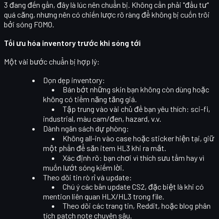
3 đang đến gần, đây là lúc nên chuẩn bị. Không cần phải "đầu tư"
quá căng, nhưng nên có chiến lược rõ ràng để không bị cuốn trôi
bởi sóng FOMO.
Tối ưu hóa inventory trước khi sóng tới
Một vài bước chuẩn bị hợp lý:
Dọn dẹp inventory
:
Bán bớt những skin bạn không còn dùng hoặc
không có tiềm năng tăng giá.
Tập trung vào vài chủ đề bạn yêu thích: sci-fi,
industrial, màu cam/đen, hazard, v.v.
Dành ngân sách dự phòng
:
Không all-in vào case hoặc sticker hiện tại, giữ
một phần để săn item HL3 khi ra mắt.
Xác định rõ: bạn chơi vì
thích sưu tầm
hay vì
muốn
lướt sóng kiếm lời
.
Theo dõi tin rò rỉ và update
:
Chú ý các bản update CS2, đặc biệt là khi có
mention liên quan HLX/HL3 trong file.
Theo dõi các trang tin, Reddit, hoặc blog phân
tích patch note chuyên sâu.