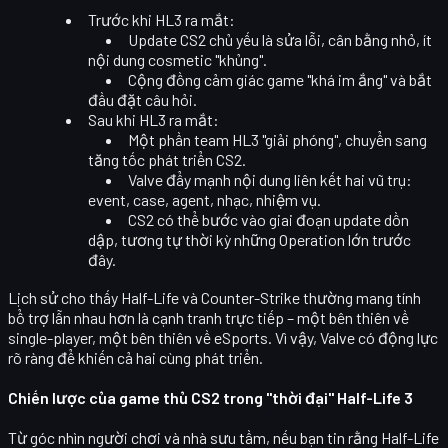
Trước khi HL3 ra mắt
:
Update CS2 chủ yếu là sửa lỗi, cân bằng nhỏ, ít
nội dung cosmetic "khủng".
Cộng đồng cảm giác game "khá im ắng" và bắt
đầu đặt câu hỏi.
Sau khi HL3 ra mắt
:
Một phần team HL3 "giải phóng", chuyển sang
tăng tốc phát triển CS2.
Valve đẩy mạnh nội dung liên kết hai vũ trụ:
event, case, agent, nhạc, nhiệm vụ.
CS2 có thể bước vào giai đoạn
update dồn
dập
, tương tự thời kỳ những Operation lớn trước
đây.
Lịch sử cho thấy Half-Life và Counter-Strike thường mang tính
bổ trợ lẫn nhau
hơn là cạnh tranh trực tiếp – một bên thiên về
single-player, một bên thiên về eSports. Vì vậy, Valve có động lực
rõ ràng để khiến cả hai cùng phát triển.
Chiến lược của game thủ CS2 trong "thời đại" Half-Life 3
Từ góc nhìn người chơi và nhà sưu tầm, nếu bạn tin rằng Half-Life