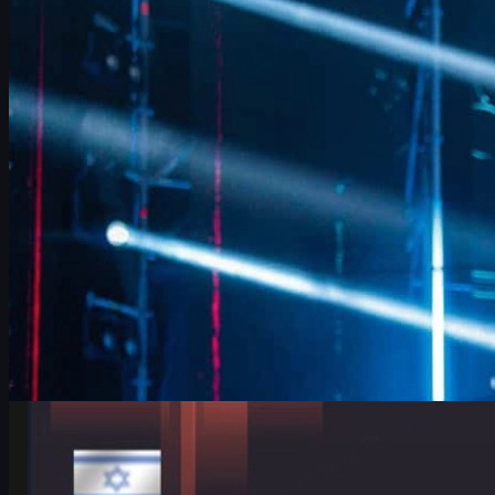
và meta CS2 skins
Phỏng vấn FalleN về chặng cuối sự nghiệp, tham vọng vô địch
IEM Cologne, điều chỉnh chiến thuật FURIA và xu hướng cs2
skins dành cho game thủ Việt.
tháng 6 17, 2026
bởi
David William
Counter-Strike 2
tháng 6 17, 2026
HeavyGod và hành trình Cologne Major: bản lĩnh,
đồng đội và CS2 skins