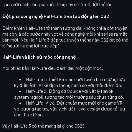
quen với cách dùng các nền tảng này sẽ là một lợi thế lớn.
Đột phá công nghệ Half-Life 3 và tác động lên CS2
Điểm khiến Half-Life trở thành tượng đài không chỉ là cốt truyện,
mà còn là
các bước nhảy vọt về công nghệ
mỗi khi series ra mắt
bản mới. Nếu Half-Life 3 tiếp tục truyền thống này, CS2 rất có thể
là "người hưởng lợi trực tiếp".
Half-Life và lịch sử mốc công nghệ
Mỗi phiên bản Half-Life đều đánh dấu một cột mốc:
Half-Life 1
: Thiết kế màn chơi tuyến tính nhưng cực
kỳ điện ảnh, AI kẻ địch thông minh so với thời điểm đó.
Half-Life 2
: Động cơ Source với vật lý Havok,
system ragdoll, tương tác môi trường sâu chưa từng có.
Half-Life: Alyx
: Đặt chuẩn mực mới cho game VR
với tương tác tay, vật lý chi tiết, level design được tối ưu
cho thực tế ảo.
Vậy Half-Life 3 có thể mang lại gì cho CS2?