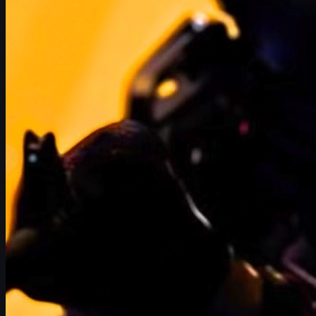
Life. Chính vì vậy, nếu một ngày Valve thực sự công bố Half-Life 3,
tác động lên CS2 sẽ không chỉ dừng ở việc "có thêm vài Easter
egg". Chúng ta có thể chứng kiến:
Đợt bùng nổ mới về stickers, patches, charms và
Music Kit
liên quan đến Half-Life.
Công nghệ Source 2 và các hệ thống mới
từ Half-Life
3 chảy ngược trở lại CS2.
Thay đổi trong phân bổ nhân sự và tốc độ cập nhật
CS2 do Valve phải tập trung nguồn lực cho HL3.
Cơ hội kiếm lời
cho người chơi nhờ thị trường
cs2
skins
và
csgo skins
biến động mạnh.
Bài viết này sẽ không cố gắng "dự đoán ngày ra mắt", mà tập
trung phân tích
những kịch bản hợp lý
nếu Half-Life 3 xuất hiện, và
CS2 – cùng cộng đồng skin trader – sẽ bị ảnh hưởng ra sao.
Half-Life 3 và làn sóng cosmetics mới trong CS2
Có một điều gần như chắc chắn: nếu Half-Life 3 thật sự ra mắt,
Valve sẽ tận dụng cơ hội để
bùng nổ mảng cosmetic
trong CS2.
Lịch sử đã cho thấy điều này với Half-Life: Alyx.