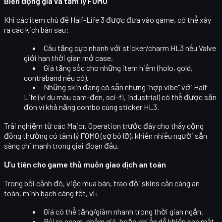
Biến động giá và tâm lý FOMO
Khi các item chủ đề Half-Life 3 được đưa vào game, có thể xảy
ra các kịch bản sau:
Cầu tăng cực nhanh
với sticker/charm HL3 nếu Valve
giới hạn thời gian mở case.
Giá tăng sốc
cho những item hiếm (holo, gold,
contraband nếu có).
Những skin đang có sẵn nhưng "hợp vibe" với Half-
Life (ví dụ màu cam-đen, sci-fi, industrial) có thể được săn
đón vì khả năng
combo cùng sticker HL3
.
Trải nghiệm từ các Major, Operation trước đây cho thấy cộng
đồng thường có tâm lý
FOMO (sợ bỏ lỡ)
, khiến nhiều người sẵn
sàng chi mạnh trong giai đoạn đầu.
Ưu tiên cho game thủ muốn giao dịch an toàn
Trong bối cảnh đó, việc mua bán, trao đổi skins cần càng
an
toàn, minh bạch
càng tốt, vì:
Giá có thể tăng/giảm nhanh trong thời gian ngắn.
Rủi ro scam, nhầm giá, hoặc phí ẩn dễ khiến bạn mất