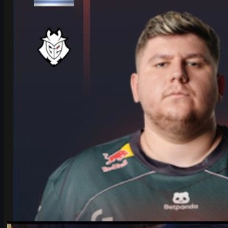
Phỏng vấn HeavyGod về hành trình cùng G2 tại IEM Cologne Major
2026, bí quyết giữ phong độ, sức mạnh tinh thần và cách game
thủ tận dụng CS2 skins.
tháng 6 17, 2026
bởi
Michael
Johnson
Counter-Strike 2
tháng 6 17, 2026