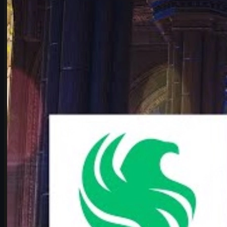
Falcons vs Vitality: Kèo playoffs IEM Cologne 2026
nóng nhất CS2
Phân tích kèo Falcons vs Vitality tại playoffs IEM Cologne Major
2026: câu chuyện karrigan vs ropz, map pool, phong độ và dự
đoán cho fan CS2.
tháng 6 17, 2026