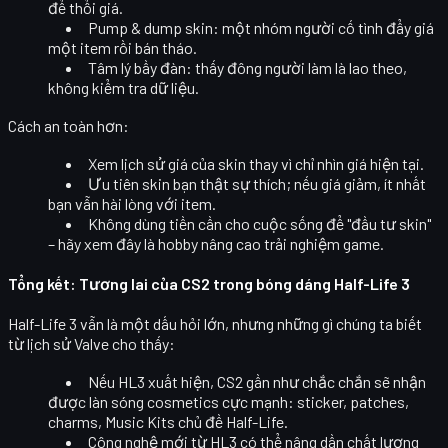
để thổi giá.
Pump & dump skin
: một nhóm người cố tình đẩy giá
một item rồi bán tháo.
Tâm lý bầy đàn
: thấy đông người làm là lao theo,
không kiểm tra dữ liệu.
Cách an toàn hơn:
Xem lịch sử giá
của skin thay vì chỉ nhìn giá hiện tại.
Ưu tiên skin bạn thật sự thích
; nếu giá giảm, ít nhất
bạn vẫn hài lòng với item.
Không dùng tiền cần cho cuộc sống
để "đầu tư skin"
– hãy xem đây là hobby nâng cao trải nghiệm game.
Tổng kết: Tương lai của CS2 trong bóng dáng Half-Life 3
Half-Life 3 vẫn là một dấu hỏi lớn, nhưng những gì chúng ta biết
từ lịch sử Valve cho thấy:
Nếu HL3 xuất hiện, CS2 gần như chắc chắn sẽ nhận
được
làn sóng cosmetics cực mạnh
: sticker, patches,
charms, Music Kits chủ đề Half-Life.
Công nghệ mới từ HL3 có thể
nâng dần chất lượng