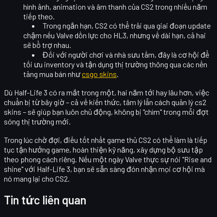
hình ảnh, animation và âm thanh
của CS2 trong nhiều năm
tiếp theo.
Trong ngắn hạn, CS2 có thể trải qua
giai đoạn update
chậm
nếu Valve dồn lực cho HL3, nhưng về dài hạn, cả hai
sẽ bổ trợ nhau.
Đối với người chơi và nhà sưu tầm, đây là cơ hội để
tối ưu inventory và tận dụng thị trường
thông qua các nền
tảng mua bán như
csgo skins
.
Dù Half-Life 3 có ra mắt trong một, hai năm tới hay lâu hơn, việc
chuẩn bị từ bây giờ – cả về kiến thức, tâm lý lẫn cách quản lý
cs2
skins
– sẽ giúp bạn luôn chủ động, không bị "chìm" trong mỗi đợt
sóng thị trường mới.
Trong lúc chờ đợi, điều tốt nhất game thủ CS2 có thể làm là tiếp
tục
tận hưởng game, hoàn thiện kỹ năng, xây dựng bộ sưu tập
theo phong cách riêng. Nếu một ngày Valve thực sự nói "Rise and
shine" với Half-Life 3, bạn sẽ sẵn sàng đón nhận mọi cơ hội mà
nó mang lại cho CS2.
Tin tức liên quan