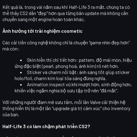
Kết quả là, trong vài năm sau khi Half-Life 3 ra mắt, chúng ta có
thể thấy
CS2 dần "đẹp" hơn
qua từng bản update mà không cần
chuyển sang một engine hoàn toàn khác.
Ảnh hưởng tới trải nghiệm cosmetic
Các cải tiến công nghệ không chỉ là chuyện "game nhìn đẹp hơn"
mà còn:
Skin hiển thị chi tiết hơn
: pattern, độ mài mòn, hiệu
ứng đặc biệt (pearl, phong hoá, ánh kim) rõ nét hơn.
Sticker và charm nổi bật
: ánh sáng tốt giúp sticker
holo/foil, charm kim loại tỏa sáng đúng nghĩa.
Animation inspect vũ khí
mượt hơn, sinh động hơn,
khiến việc ngắm nghía bộ sưu tập trở nên "đã mắt".
Với những người đam mê sưu tầm, mỗi lần Valve cải thiện hệ
thống hiển thị là một lần
"upgrade giá trị cảm xúc"
cho inventory
của bạn.
Half-Life 3 có làm chậm phát triển CS2?