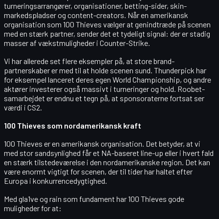
turneringsarrangører, organisationer, betting-sider, skin-
markedspladser og content-creators. Når en amerikansk
organisation som 100 Thieves vælger at genindtræde på scenen
med en stærk partner, sender det et tydeligt signal: der er stadig
masser af vækstmuligheder i Counter-Strike.
Vi har allerede set flere eksempler på, at store brand-
partnerskaber er med til at holde scenen sund. Thunderpick har
for eksempel lanceret deres egen World Championship, og andre
aktører investerer også massivt i turneringer og hold. Roobet-
samarbejdet er endnu et tegn på, at sponsoraterne fortsat ser
værdi i CS2.
100 Thieves som nordamerikansk kraft
100 Thieves er en amerikansk organisation. Det betyder, at vi
med stor sandsynlighed får et
NA-baseret line-up
eller i hvert fald
en stærk tilstedeværelse i den nordamerikanske region. Det kan
være enormt vigtigt for scenen, der til tider har haltet efter
Europa i konkurrencedygtighed.
Med gla1ve og rain som fundament har 100 Thieves gode
muligheder for at: