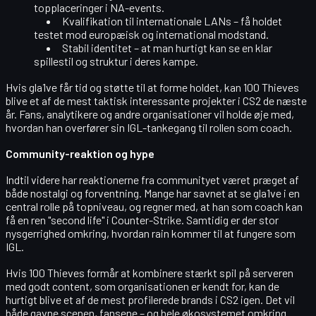
topplaceringer i NA-events.
Kvalifikation til internationale LANs
– få holdet
testet mod europæisk og international modstand.
Stabil identitet
– at man hurtigt kan se en klar
spillestil og struktur i deres kampe.
Hvis gla1ve får tid og støtte til at forme holdet, kan 100 Thieves
blive et af de mest taktisk interessante projekter i CS2 de næste
år. Fans, analytikere og andre organisationer vil holde øje med,
hvordan han overfører sin IGL-tankegang til rollen som coach.
Community-reaktion og hype
Indtil videre har reaktionerne fra communityet været præget af
både nostalgi og forventning. Mange har savnet at se gla1ve i en
central rolle på topniveau, og regner med, at han som coach kan
få en ren "second life" i Counter-Strike. Samtidig er der stor
nysgerrighed omkring, hvordan rain kommer til at fungere som
IGL.
Hvis 100 Thieves formår at kombinere stærkt spil på serveren
med godt content, som organisationen er kendt for, kan de
hurtigt blive et af de mest profilerede brands i CS2 igen. Det vil
både gavne scenen, fansene – og hele økosystemet omkring