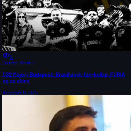
31
Counter-Strike 2
CS2 Major i Budapest: Brasiliansk fan-kultur, FURIA
og cs skins
december 13, 2025