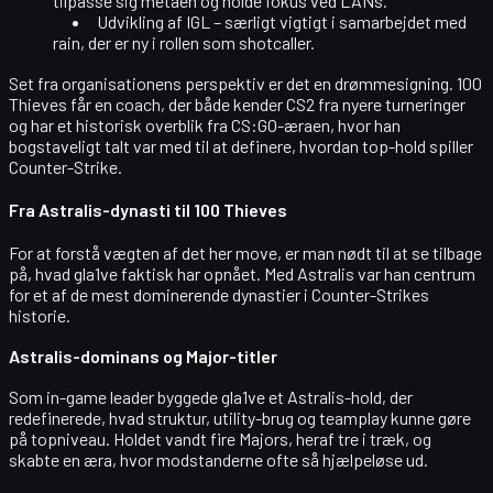
tilpasse sig metaen og holde fokus ved LANs.
Udvikling af IGL
– særligt vigtigt i samarbejdet med
rain, der er ny i rollen som shotcaller.
Set fra organisationens perspektiv er det en drømmesigning. 100
Thieves får en coach, der både kender
CS2
fra nyere turneringer
og har et historisk overblik fra CS:GO-æraen, hvor han
bogstaveligt talt var med til at definere, hvordan top-hold spiller
Counter-Strike.
Fra Astralis-dynasti til 100 Thieves
For at forstå vægten af det her move, er man nødt til at se tilbage
på, hvad gla1ve faktisk har opnået. Med Astralis var han centrum
for et af de mest dominerende dynastier i Counter-Strikes
historie.
Astralis-dominans og Major-titler
Som in-game leader byggede gla1ve et Astralis-hold, der
redefinerede, hvad struktur, utility-brug og teamplay kunne gøre
på topniveau. Holdet vandt
fire Majors
, heraf
tre i træk
, og
skabte en æra, hvor modstanderne ofte så hjælpeløse ud.