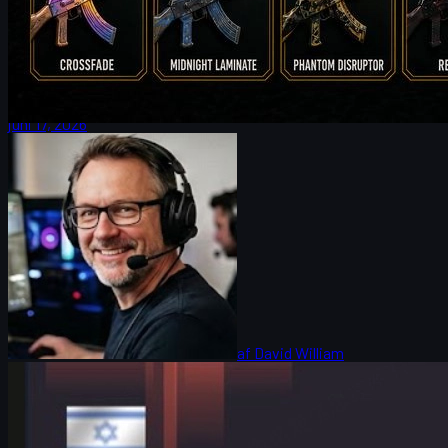
mod trofæet i CS2
FalleN fortæller om FURIAs justeringer, Overpass-forbedringer,
kampen mod 9z og jagten på IEM Cologne-trofæet – plus tips til
CS2 skins og trading.
juni 17, 2026
af
David William
Counter-Strike 2
juni 17, 2026
HeavyGod om Cologne Major og cs skins: Tillid,
detaljer og sejre