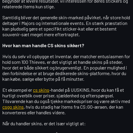
begynder at levere resultater, vil interessen for deres stickers og
relaterede items kun stige.
Samtidig bliver det generelle skin-marked påvirket, når store hold
deltager i Majors og internationale events. En stærk præstation
kan pludselig gøre et specifikt sticker-kat eller et bestemt
souvenir-sæt meget mere eftertragtet.
Hvor kan man handle CS skins sikkert?
Hvis du selv vil opbygge et inventar, der matcher entusiasmen for
hold som 100 Thieves, er det vigtigt at handle skins på steder,
hvor det er både
sikkert
og
brugervenligt
. En populær mulighed i
den forbindelse er at bruge dedikerede skins-platforme, hvor du
kan købe, sælge eller bytte på få minutter.
Et eksempel er
cs skins
-handel på UUSKINS, hvor du kan få et
hurtigt overblik over priser, sjældenhed og efterspørgsel.
Tilsvarende kan du også tjekke markedspriser og være aktiv med
csgo skins
, hvis du stadig har items fra CS:GO-æraen, der kan
konverteres eller handles videre.
Når du handler skins, er det især vigtigt at: