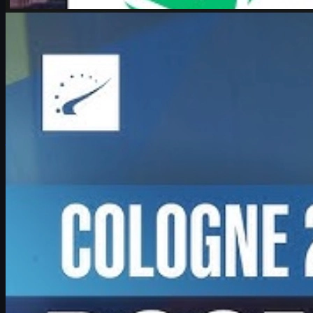
af
Michael Johnson
Counter-Strike 2
juni 17, 2026
Boombl4 og Counter-Strike: Et liv viet til CS2 og cs
skins
Interview med Boombl4 om hans vilde Major‑run, rolle som IGL,
fremtid i Counter-Strike og hvordan unge spillere kan udvikle sig –
inkl. tips til cs skins.
juni 17, 2026
af
David William