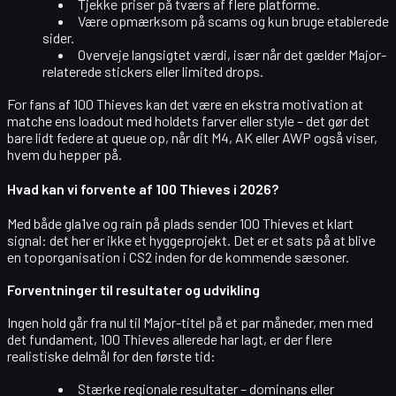
Tjekke priser på tværs af flere platforme.
Være opmærksom på scams og kun bruge etablerede
sider.
Overveje langsigtet værdi, især når det gælder Major-
relaterede stickers eller limited drops.
For fans af 100 Thieves kan det være en ekstra motivation at
matche ens loadout med holdets farver eller style – det gør det
bare lidt federe at queue op, når dit M4, AK eller AWP også viser,
hvem du hepper på.
Hvad kan vi forvente af 100 Thieves i 2026?
Med både gla1ve og rain på plads sender 100 Thieves et klart
signal: det her er ikke et hyggeprojekt. Det er et sats på at blive
en
toporganisation i CS2
inden for de kommende sæsoner.
Forventninger til resultater og udvikling
Ingen hold går fra nul til Major-titel på et par måneder, men med
det fundament, 100 Thieves allerede har lagt, er der flere
realistiske delmål for den første tid:
Stærke regionale resultater
– dominans eller