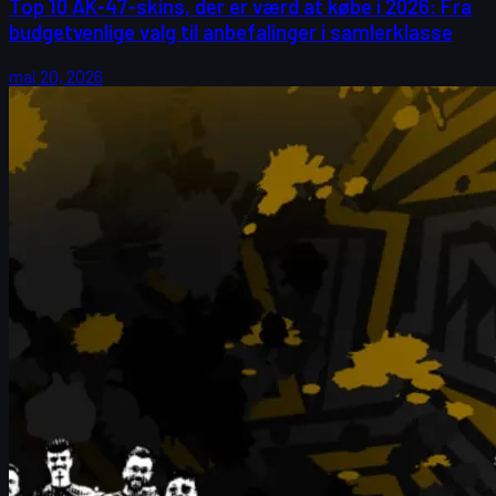
Top 10 AK-47-skins, der er værd at købe i 2026: Fra
budgetvenlige valg til anbefalinger i samlerklasse
maj 20, 2026