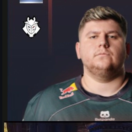
Interview med G2’s HeavyGod om IEM Cologne Major, hans rolle
som anchor, mental forberedelse, taktik og hvordan cs skins kan
give ekstra spilglæde.
juni 17, 2026
af
Michael Johnson
Counter-Strike 2
juni 17, 2026