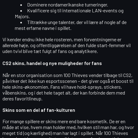
Dominere nordamerikanske turneringer.
Kvalificere sig til internationale LAN-events og
Majors.
Tiltrække unge talenter, der vil lære af nogle af de
mest erfarne navne i spillet.
Vi kender endnu ikke hele rosteren, men forventningerne er
allerede høje, og offentliggørelsen af den fulde start-femmer vil
uden tvivl blive tæt fulgt af fans og analytikere.
CS2 skins, handel og nye muligheder for fans
Når en stor organisation som 100 Thieves vender tilbage til CS2,
påvirker det ikke kun esportsscenen – det giver også et boost til
hele
skins-økonomien
. Fans vil have hold-sprays, stickers,
våbenskins, og i det hele taget alt, der kan forbinde dem med
deres favoritlineup.
Skins som en del af fan-kulturen
For mange spillere er skins mere end bare kosmetik. De er en
måde at vise, hvem man holder med, hvilken stil man har, og hvor
meget tid (og kærlighed) man har lagt i spillet. Når 100 Thieves