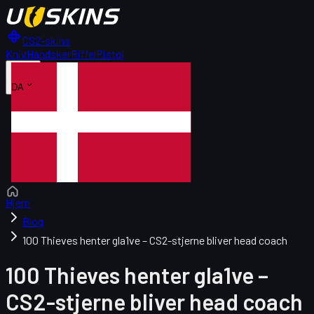
CS2-skins
Kniv
Handsker
Riffel
Pistol
DA
Hjem
Blog
100 Thieves henter gla1ve – CS2-stjerne bliver head coach
100 Thieves henter gla1ve –
CS2-stjerne bliver head coach