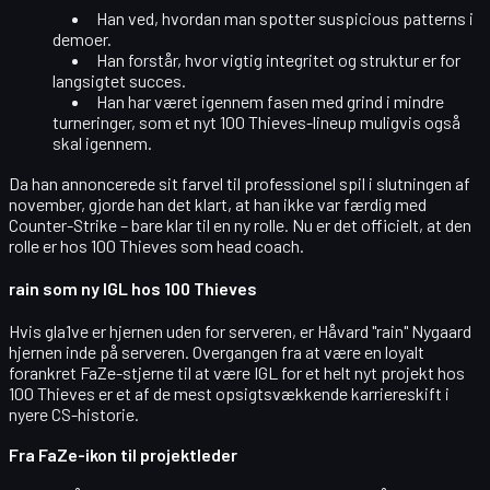
Han ved, hvordan man spotter suspicious patterns i
demoer.
Han forstår, hvor vigtig integritet og struktur er for
langsigtet succes.
Han har været igennem fasen med grind i mindre
turneringer, som et nyt 100 Thieves-lineup muligvis også
skal igennem.
Da han annoncerede sit farvel til professionel spil i slutningen af
november, gjorde han det klart, at han ikke var færdig med
Counter-Strike – bare klar til en ny rolle. Nu er det officielt, at den
rolle er hos 100 Thieves som head coach.
rain som ny IGL hos 100 Thieves
Hvis gla1ve er hjernen uden for serveren, er Håvard "rain" Nygaard
hjernen inde på serveren. Overgangen fra at være en loyalt
forankret FaZe-stjerne til at være
IGL for et helt nyt projekt
hos
100 Thieves er et af de mest opsigtsvækkende karriereskift i
nyere CS-historie.
Fra FaZe-ikon til projektleder