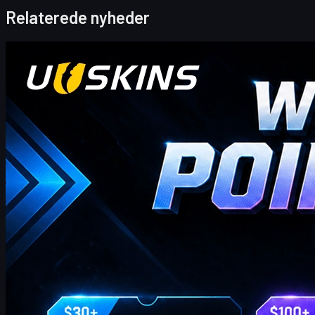
Relaterede nyheder
Counter-Strike 2
april 20, 2026
Hej CS2-handlere! Velkommen til vores ugentlige
bonusblog!
hvor du finder de seneste og mest omfattende UUSKINS
gavepunktkoder til denne uge. Vi opdaterer denne side ugentligt
for at give dig ekstra gavepoint. Så længe din ordre opfylder det
tilsvarende beløb, kan du bruge nedenstående koder til at indløse
point og bytte dem til dine foretrukne CS2-skins i butikken!
april 20, 2026