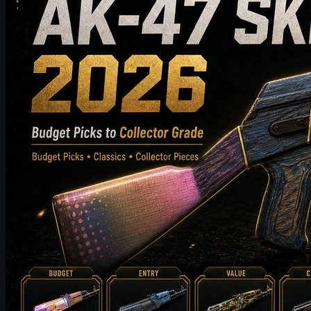
sammenligner stil, prisniveau, slid, markedsværdi og købstips
for at hjælpe CS2-spillere med at vælge den bedste AK-47-skin til
deres beholdning.
maj 20, 2026
af
Michael Johnson
Counter-Strike 2
juni 17, 2026
FalleN og FURIA: Justeringer, Overpass og vejen