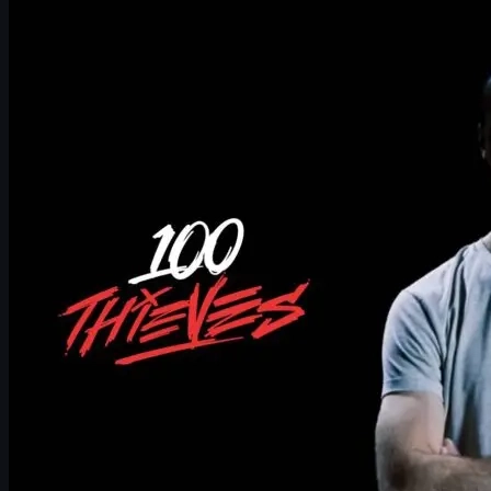
100 Thieves er tilbage i CS2 med et stjerneteam
gla1ves første job som head coach
Fra Astralis-dynasti til 100 Thieves
Tiden i ENCE og kritikken af B-tier-scenen
rain som ny IGL hos 100 Thieves
100 Thieves Roobet og sponsorer i CS2
CS2 skins, handel og nye muligheder for fans
Hvad kan vi forvente af 100 Thieves i 2026?
100 Thieves er tilbage i CS2 med et stjerneteam
100 Thieves har officielt slået dørene op til Counter-Strike 2 igen,
og de gør det ikke halvt. Organisationen har først hentet Håvard
"rain" Nygaard ind som ny in-game leader, og nu har de sikret sig
en af de mest respekterede hjerner i Counter-Strike-historien:
Lukas "gla1ve" Rossander som
head coach
.
Kombinationen af en tidligere Major-dominant IGL på coach-
pladsen og en erfaren rifler som rain i IGL-rollen gør, at 100
Thieves fra dag ét bliver taget seriøst som potentiel
toporganisation i CS2. For fans føles det som starten på et nyt
kapitel – ikke bare for 100 Thieves, men for hele scenen.
I denne artikel dykker vi ned i, hvorfor gla1ves karriereskifte er så