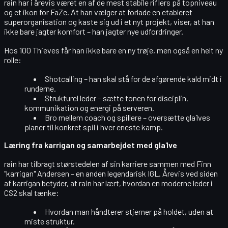
rain har i årevis været en af de mest stabile riflers på topniveau
og et ikon for FaZe. At han vælger at forlade en etableret
superorganisation og kaste sig ud i et nyt projekt, viser, at han
ikke bare jagter komfort – han jagter nye udfordringer.
Hos 100 Thieves får han ikke bare en ny trøje, men også en helt ny
rolle:
Shotcalling
– han skal stå for de afgørende kald midt i
runderne.
Strukturel leder
– sætte tonen for disciplin,
kommunikation og energi på serveren.
Bro mellem coach og spillere
– oversætte gla1ves
planer til konkret spil i hver eneste kamp.
Læring fra karrigan og samarbejdet med gla1ve
rain har tilbragt størstedelen af sin karriere sammen med Finn
"karrigan" Andersen – en anden legendarisk IGL. Årevis ved siden
af karrigan betyder, at rain har lært, hvordan en moderne leder i
CS2 skal tænke:
Hvordan man håndterer stjerner på holdet, uden at
miste struktur.