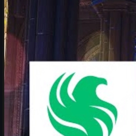
Falcons vs. Vitality – det mest spændende IEM
Cologne 2026-opgør
Hvorfor Falcons vs. Vitality er det mest spændende IEM Cologne
Major 2026-playoffs opgør – historien, nøgletallene, maps,
karrigan vs. ropz og CS2 skins.
juni 17, 2026