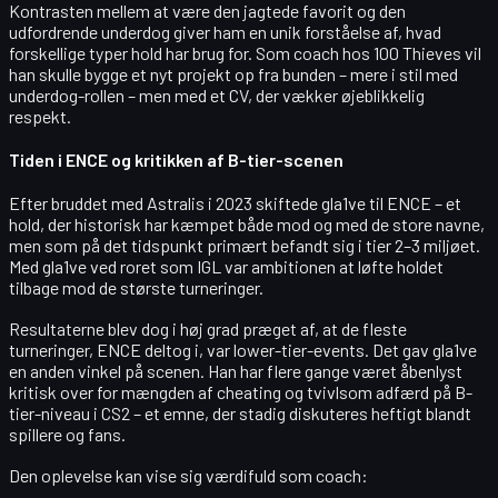
Kontrasten mellem at være den jagtede favorit og den
udfordrende underdog giver ham en unik forståelse af, hvad
forskellige typer hold har brug for. Som coach hos 100 Thieves vil
han skulle bygge et nyt projekt op fra bunden – mere i stil med
underdog-rollen – men med et CV, der vækker øjeblikkelig
respekt.
Tiden i ENCE og kritikken af B-tier-scenen
Efter bruddet med Astralis i 2023 skiftede gla1ve til ENCE – et
hold, der historisk har kæmpet både mod og med de store navne,
men som på det tidspunkt primært befandt sig i
tier 2–3 miljøet
.
Med gla1ve ved roret som IGL var ambitionen at løfte holdet
tilbage mod de største turneringer.
Resultaterne blev dog i høj grad præget af, at de fleste
turneringer, ENCE deltog i, var
lower-tier-events
. Det gav gla1ve
en anden vinkel på scenen. Han har flere gange været åbenlyst
kritisk over for mængden af cheating og tvivlsom adfærd på B-
tier-niveau i CS2 – et emne, der stadig diskuteres heftigt blandt
spillere og fans.
Den oplevelse kan vise sig værdifuld som coach: