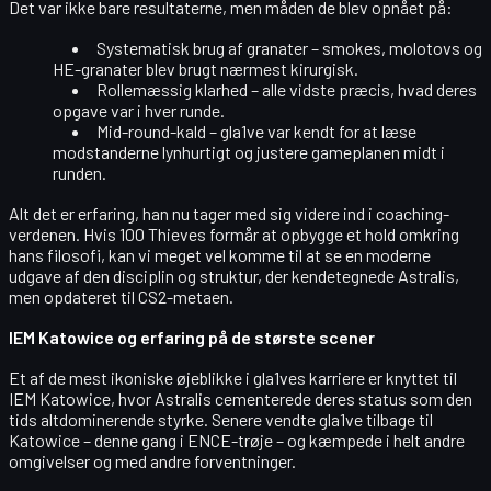
Det var ikke bare resultaterne, men måden de blev opnået på:
Systematisk brug af granater – smokes, molotovs og
HE-granater blev brugt nærmest kirurgisk.
Rollemæssig klarhed – alle vidste præcis, hvad deres
opgave var i hver runde.
Mid-round-kald – gla1ve var kendt for at læse
modstanderne lynhurtigt og justere gameplanen midt i
runden.
Alt det er erfaring, han nu tager med sig videre ind i coaching-
verdenen. Hvis 100 Thieves formår at opbygge et hold omkring
hans filosofi, kan vi meget vel komme til at se en moderne
udgave af den disciplin og struktur, der kendetegnede Astralis,
men opdateret til CS2-metaen.
IEM Katowice og erfaring på de største scener
Et af de mest ikoniske øjeblikke i gla1ves karriere er knyttet til
IEM Katowice, hvor Astralis cementerede deres status som den
tids altdominerende styrke. Senere vendte gla1ve tilbage til
Katowice – denne gang i ENCE-trøje – og kæmpede i helt andre
omgivelser og med andre forventninger.