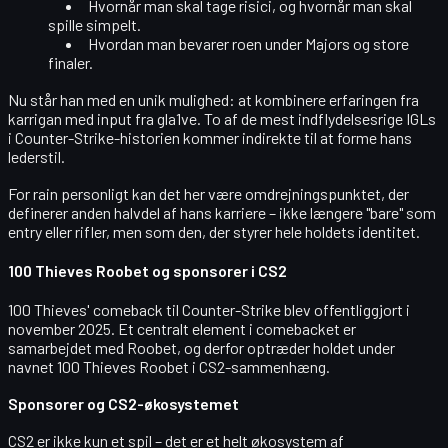
Hvornår man skal tage risici, og hvornår man skal
spille simpelt.
Hvordan man bevarer roen under Majors og store
finaler.
Nu står han med en unik mulighed: at kombinere erfaringen fra
karrigan med input fra gla1ve. To af de mest indflydelsesrige IGLs
i Counter-Strike-historien kommer indirekte til at forme hans
lederstil.
For rain personligt kan det her være omdrejningspunktet, der
definerer anden halvdel af hans karriere – ikke længere "bare" som
entry eller rifler, men som den, der styrer hele holdets identitet.
100 Thieves Roobet og sponsorer i CS2
100 Thieves' comeback til Counter-Strike blev offentliggjort i
november 2025. Et centralt element i comebacket er
samarbejdet med Roobet, og derfor optræder holdet under
navnet
100 Thieves Roobet
i CS2-sammenhæng.
Sponsorer og CS2-økosystemet
CS2 er ikke kun et spil – det er et helt økosystem af