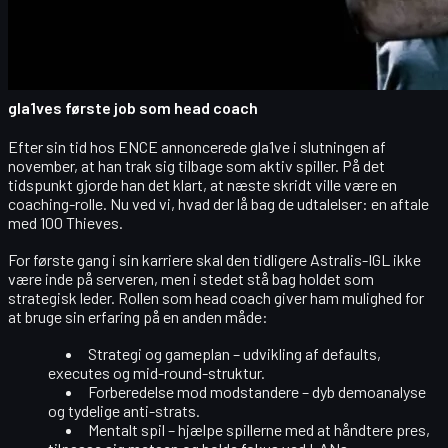
stort, hvad det betyder for rain, hvordan 100 Thieves Roobet
bliver positioneret i den internationale CS2-økosystem, og
hvordan hele det her setup hænger sammen med den voksende
økonomi omkring
CS2 skins
og fanscenen.
gla1ves første job som head coach
Efter sin tid hos ENCE annoncerede gla1ve i slutningen af
november, at han trak sig tilbage som aktiv spiller. På det
tidspunkt gjorde han det klart, at næste skridt ville være en
coaching-rolle
. Nu ved vi, hvad der lå bag de udtalelser: en aftale
med 100 Thieves.
For første gang i sin karriere skal den tidligere Astralis-IGL ikke
være inde på serveren, men i stedet stå bag holdet som
strategisk leder. Rollen som head coach giver ham mulighed for
at bruge sin erfaring på en anden måde:
Strategi og gameplan
– udvikling af defaults,
executes og mid-round-struktur.
Forberedelse mod modstandere
– dyb demoanalyse
og tydelige anti-strats.
Mentalt spil
– hjælpe spillerne med at håndtere pres,