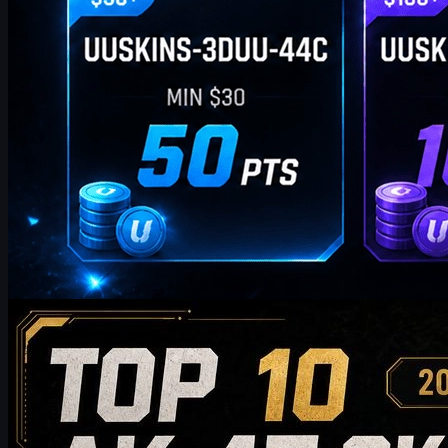
af
William Miller
Counter-Strike 2
maj 20, 2026
Top 10 AK-47-skins, der er værd at købe i 2026: Fra
budgetvenlige valg til anbefalinger i samlerklasse
Opdag de 10 bedste AK-47-skins, der er værd at købe i 2026 – fra
budgetvenlige valg til high-end samlerklasseskins. Denne guide