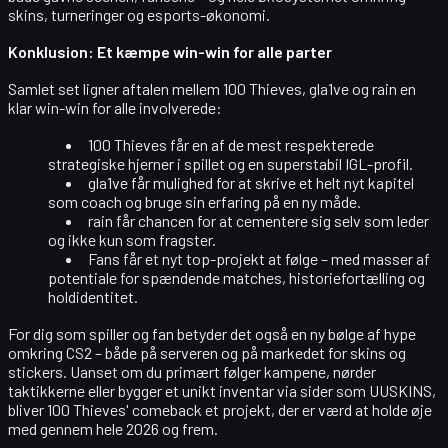
skins, turneringer og esports-økonomi.
Konklusion: Et kæmpe win-win for alle parter
Samlet set ligner aftalen mellem 100 Thieves, gla1ve og rain en
klar
win-win
for alle involverede:
100 Thieves får en af de mest respekterede
strategiske hjerner i spillet og en superstabil IGL-profil.
gla1ve får mulighed for at skrive et helt nyt kapitel
som coach og bruge sin erfaring på en ny måde.
rain får chancen for at cementere sig selv som leder
og ikke kun som fragster.
Fans får et nyt top-projekt at følge – med masser af
potentiale for spændende matches, historiefortælling og
holdidentitet.
For dig som spiller og fan betyder det også en ny bølge af hype
omkring CS2 – både på serveren og på markedet for skins og
stickers. Uanset om du primært følger kampene, nørder
taktikkerne eller bygger et unikt inventar via sider som UUSKINS,
bliver 100 Thieves' comeback et projekt, der er værd at holde øje
med gennem hele 2026 og frem.