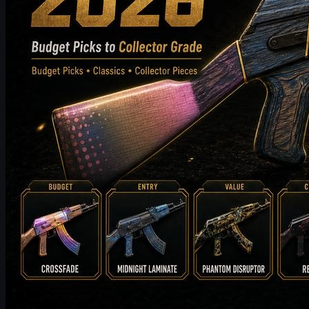
af
Michael Johnson
Counter-Strike 2
juni 17, 2026
FalleN og FURIA: Justeringer, Overpass og vejen
mod trofæet i CS2
FalleN fortæller om FURIAs justeringer, Overpass-forbedringer,
kampen mod 9z og jagten på IEM Cologne-trofæet – plus tips til
CS2 skins og trading.