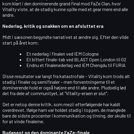
kom klart i den dominerende
grand final mod FaZe Clan
, hvor
Vitality viste, at de stadig kunne spille med et gear mere end alle
andre.
Nederlag, kritik og snakken om en afsluttet era
Midt i sæsonen begyndte narrativet at ændre sig. Efter den vilde
start på året kom:
Et nederlag i finalen ved
IEM Cologne
Et bittert finale-tab ved
BLAST Open London
til
G2
Endnu et finalenederlag ved
IEM Chengdu
til
FURIA
Disse resultater var langt fra katastrofale – Vitality kom trods alt
stadig i finaler og semifinaler – men
forventningerne til et
dominerende hold
er også højere end til alle andre. Pludselig lød
det fra dele af communityet, at "
Vitality-eraen er slut
".
Det er netop denne kritik, som mezii efterfølgende har kaldt
overdrevet
. Ifølge ham var holdet stadig i toppen, de manglede
bare de sidste procenter i kommunikation og timing, der skulle til
for at vinde finalerne.
Budapest og den dominante FaZe-finale