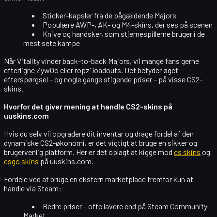
Sticker-kapsler
fra de pågældende Majors
Populære
AWP-, AK- og M4-skins
, der ses på scenen
Knive og handsker, som stjernespillerne bruger i de
mest sete kampe
Når Vitality vinder back-to-back Majors, vil mange fans gerne
efterligne
ZywOo eller ropz' loadouts
. Det betyder øget
efterspørgsel – og nogle gange stigende priser – på visse CS2-
skins.
Hvorfor det giver mening at handle CS2-skins på
uuskins.com
Hvis du selv vil opgradere dit inventar og drage fordel af den
dynamiske CS2-økonomi, er det vigtigt at bruge en
sikker og
brugervenlig platform
. Her er det oplagt at kigge mod
cs skins
og
csgo skins
på uuskins.com.
Fordele ved at bruge en ekstern marketplace fremfor kun at
handle via Steam:
Bedre priser
– ofte lavere end på Steam Community
Market