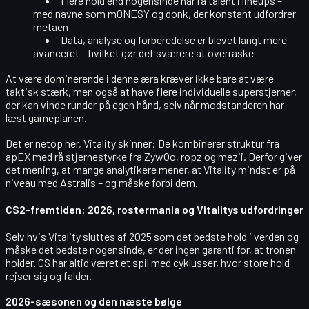
Flere hold end nogensinde har
rå talent
i lineups –
med navne som
m0NESY
og
donk
, der konstant udfordrer
metaen
Data, analyse og forberedelse
er blevet langt mere
avanceret – hvilket gør det sværere at overraske
At være dominerende i denne æra kræver ikke bare at være
taktisk stærk, men også at have
flere individuelle superstjerner
,
der kan vinde runder på egen hånd, selv når modstanderen har
læst gameplanen.
Det er netop her, Vitality skinner: De kombinerer
struktur fra
apEX
med
rå stjernestyrke fra ZywOo, ropz og mezii
. Derfor giver
det mening, at mange analytikere mener, at Vitality mindst er
på
niveau
med Astralis – og måske forbi dem.
CS2-fremtiden: 2026, rostermania og Vitalitys udfordringer
Selv hvis Vitality sluttes af 2025 som det bedste hold i verden og
måske det bedste nogensinde, er der ingen garanti for, at tronen
holder. CS har altid været et spil med
cyklusser
, hvor store hold
rejser sig og falder.
2026-sæsonen og den næste bølge