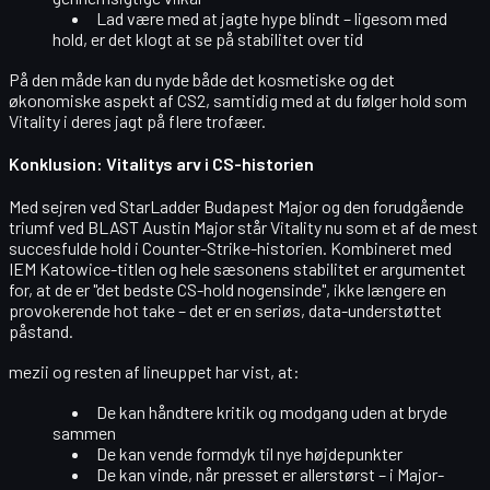
Lad være med at jagte hype blindt – ligesom med
hold, er det klogt at se på
stabilitet over tid
På den måde kan du nyde både det kosmetiske og det
økonomiske aspekt af CS2, samtidig med at du følger hold som
Vitality i deres jagt på flere trofæer.
Konklusion: Vitalitys arv i CS-historien
Med sejren ved
StarLadder Budapest Major
og den forudgående
triumf ved
BLAST Austin Major
står Vitality nu som et af de mest
succesfulde hold i Counter-Strike-historien. Kombineret med
IEM Katowice
-titlen og hele sæsonens stabilitet er argumentet
for, at de er
"det bedste CS-hold nogensinde"
, ikke længere en
provokerende hot take – det er en
seriøs, data-understøttet
påstand
.
mezii
og resten af lineuppet har vist, at:
De kan håndtere
kritik og modgang
uden at bryde
sammen
De kan vende
formdyk til nye højdepunkter
De kan vinde, når presset er allerstørst – i Major-