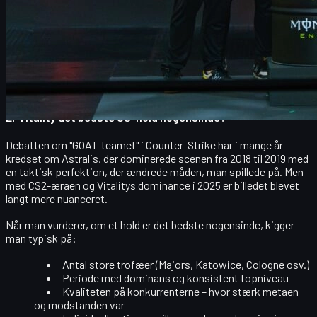
Havde en periode med
syv turneringssejre i træk
i
første halvdel af året
Det er på baggrund af denne helt ekstreme stabilitet og
topniveau, at britiske
William "mezii" Merriman
efter Budapest
erklærede Vitality for
"det bedste CS-hold nogensinde"
.
Spørgsmålet er: Har han ret?
Er Vitality det bedste CS-hold nogensinde?
Debatten om "
GOAT-teamet
" i Counter-Strike har i mange år
kredset om
Astralis
, der dominerede scenen fra 2018 til 2019 med
en taktisk perfektion, der ændrede måden, man spillede på. Men
med CS2-æraen og Vitalitys dominance i 2025 er billedet blevet
langt mere nuanceret.
Når man vurderer, om et hold er det bedste nogensinde, kigger
man typisk på:
Antal store trofæer
(Majors, Katowice, Cologne osv.)
Periode med dominans
og konsistent topniveau
Kvaliteten på konkurrenterne
– hvor stærk metaen
og modstanden var