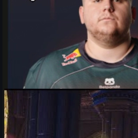
af
Michael Johnson
Counter-Strike 2
juni 17, 2026
Falcons vs. Vitality – det mest spændende IEM
Cologne 2026-opgør
Hvorfor Falcons vs. Vitality er det mest spændende IEM Cologne
Major 2026-playoffs opgør – historien, nøgletallene, maps,
karrigan vs. ropz og CS2 skins.