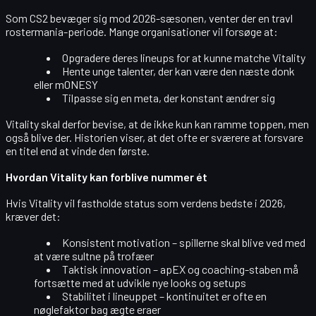
Som CS2 bevæger sig mod 2026-sæsonen, venter der en
travl
rostermania
-periode. Mange organisationer vil forsøge at:
Opgradere deres lineups
for at kunne matche Vitality
Hente
unge talenter
, der kan være den næste donk
eller m0NESY
Tilpasse sig en meta, der konstant ændrer sig
Vitality skal derfor bevise, at de ikke kun kan ramme toppen, men
også
blive der
. Historien viser, at det ofte er sværere at forsvare
en titel end at vinde den første.
Hvordan Vitality kan forblive nummer ét
Hvis Vitality vil fastholde status som verdens bedste i 2026,
kræver det:
Konsistent motivation
– spillerne skal blive ved med
at være sultne på trofæer
Taktisk innovation
– apEX og coaching-staben må
fortsætte med at udvikle nye looks og setups
Stabilitet i lineuppet
– kontinuitet er ofte en
nøglefaktor bag ægte eraer