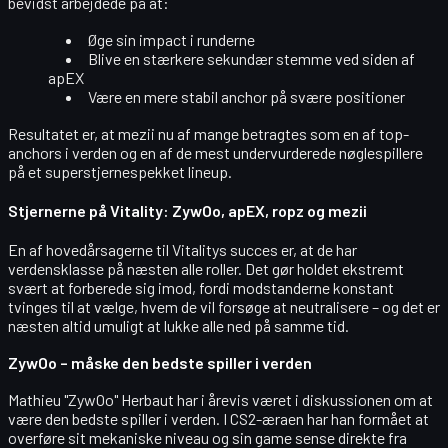
bevidst arbejdede på at:
Øge sin
impact
i runderne
Blive en stærkere
sekundær stemme
ved siden af
apEX
Være en mere stabil
anchor
på svære positioner
Resultatet er, at mezii nu af mange betragtes som en af
top-
anchors i verden
og en af de mest undervurderede nøglespillere
på et superstjernespekket lineup.
Stjernerne på Vitality: ZywOo, apEX, ropz og mezii
En af hovedårsagerne til Vitalitys succes er, at de har
verdensklasse på næsten alle roller
. Det gør holdet ekstremt
svært at forberede sig imod, fordi modstanderne konstant
tvinges til at vælge, hvem de vil forsøge at neutralisere – og det er
næsten altid umuligt at lukke alle ned på samme tid.
ZywOo – måske den bedste spiller i verden
Mathieu "ZywOo" Herbaut
har i årevis været i diskussionen om at
være
den bedste spiller i verden
. I CS2-æraen har han formået at
overføre sit mekaniske niveau og sin game sense direkte fra