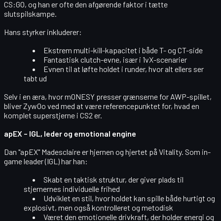
CS:GO, og han er ofte den afgørende faktor i tætte
slutspilskampe.
Hans styrker inkluderer:
Ekstrem
multi-kill-kapacitet
i både T- og CT-side
Fantastisk
clutch-evne
, især i 1vX-scenarier
Evnen til at
løfte holdet
i runder, hvor alt ellers ser
tabt ud
Selv i en æra, hvor
m0NESY
presser grænserne for AWP-spillet,
bliver ZywOo ved med at være
referencepunktet
for, hvad en
komplet superstjerne i CS2 er.
apEX – IGL, leder og emotional engine
Dan "apEX" Madesclaire
er hjernen og hjertet på Vitality. Som in-
game leader (IGL) har han:
Skabt en
taktisk struktur
, der giver plads til
stjernernes individuelle frihed
Udviklet en stil, hvor holdet kan spille både
hurtigt og
explosivt
, men også
kontrolleret og metodisk
Været den
emotionelle drivkraft
, der holder energi og