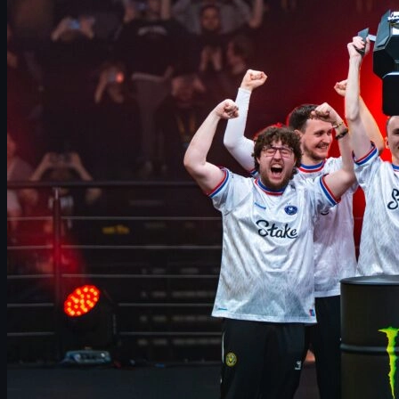
meziis perspektiv: Mentalitet, kritik og comeback
Stjernerne på Vitality: ZywOo, apEX, ropz og mezii
Historisk sammenligning: Vitality vs. Astralis-eraen
CS2-fremtiden: 2026, rostermania og Vitalitys
udfordringer
CS2-skins, økonomi og handel via uuskins.com
Konklusion: Vitalitys arv i CS-historien
Vitalitys Budapest Major-triumf og historiske år
2025 vil blive husket som året, hvor
Team Vitality
skrev sig ind i
Counter-Strike-historien på niveau med de mest legendariske
lineups nogensinde. Med sejren ved
StarLadder Budapest Major
sikrede holdet sig deres
anden CS2 Major-titel i træk
og blev
dermed det første hold siden Astralis (2018–2019), der formåede
at vinde back-to-back Majors.
Triumfen i Budapest kom oveni en allerede vanvittig sæson, hvor
Vitality blandt andet:
Vandt
IEM Katowice
og fuldendte den klassiske
Cologne–Katowice–Major-trifecta
Sikrede titlen ved
BLAST Austin Major
Afsluttede året med
ni turneringssejre
i alt