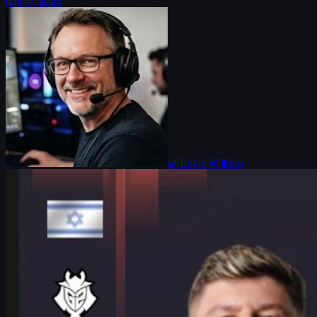
juni 17, 2026
af
David William
Counter-Strike 2
juni 17, 2026
HeavyGod om Cologne Major og cs skins: Tillid,
detaljer og sejre
Interview med G2’s HeavyGod om IEM Cologne Major, hans rolle
som anchor, mental forberedelse, taktik og hvordan cs skins kan
give ekstra spilglæde.
juni 17, 2026