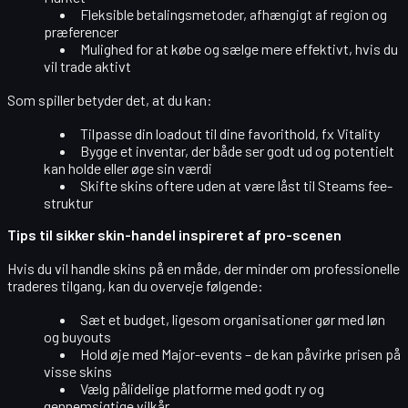
Fleksible betalingsmetoder
, afhængigt af region og
præferencer
Mulighed for at
købe og sælge mere effektivt
, hvis du
vil trade aktivt
Som spiller betyder det, at du kan:
Tilpasse din loadout til dine favorithold, fx Vitality
Bygge et inventar, der både ser godt ud og potentielt
kan
holde eller øge sin værdi
Skifte skins oftere uden at være låst til Steams fee-
struktur
Tips til sikker skin-handel inspireret af pro-scenen
Hvis du vil handle skins på en måde, der minder om professionelle
traderes tilgang, kan du overveje følgende:
Sæt et
budget
, ligesom organisationer gør med løn
og buyouts
Hold øje med
Major-events
– de kan påvirke prisen på
visse skins
Vælg
pålidelige platforme
med godt ry og
gennemsigtige vilkår