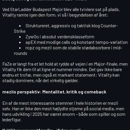
Ved
StarLadder Budapest Major
blev alle tvivlere sat på plads.
Vitality ramte igen den form, vi så i begyndelsen af året:
Struktureret, aggressiv og taktisk klog Counter-
Strike
ZywOo
i absolut verdensklasseform
apEX
med modige calls og konstant tempo-variation
ropz
og
mezii
som de stabile stødabsorbere i mid-
rounds
FaZe er langt fra et let hold at rydde af vejen i en Major-finale, men
Vitality fik dem til at ligne et nummer mindre. Det gav ikke bare
endnu et trofæ, men også et markant statement:
Vitality kan
stadig dominere, når det virkelig gælder.
meziis perspektiv: Mentalitet, kritik og comeback
En af de mest interessante stemmer i hele historien er
mezii
selv. Han er ikke den mest højlydte stjerne på social media, men
hans udvikling i 2025 har været enorm – både som spiller og som
lederfigur.