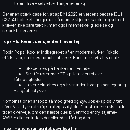
troen i live – selv efter tunge nederlag
Der er en stærk case for, at apEX i 2025 er
verdens bedste IGL
i
CS2. At holde et lineup med så mange stjerner samlet og sultent
kræver ikke bare taktik, men også
menneskelig ledelse og
respekt i serveren
.
ropz – lurkeren, der sjældent laver fejl
Robin "ropz" Kool
er indbegrebet af en moderne
lurker
: iskold,
effektiv og nærmest umulig at læse. Hans rolle i Vitality er at:
Skabe
pres på flankerne
i T-runder
Straffe roterende CT-spillere, der mister
tålmodigheden
Levere
clutches
og sikre runder, hvor planen egentlig
var gået i stykker
Kombinationen af ropz' tålmodighed og ZywOos eksplosivitet
giver Vitality en utrolig
strategisk dybde
. Modstanderen skal hele
tiden overveje, om den næste duel bliver mod entry, stjerne-
AWP'er eller en lurker, der allerede står bag dem.
mezii – anchoren og det usynlige lim