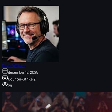
David William
december 17, 2025
Counter-Strike 2
29
Vitalitys Budapest Major-triumf og historiske år
Er Vitality det bedste CS-hold nogensinde?
Vitality i 2025: Turneringer, resultater og
nøgletidspunkter