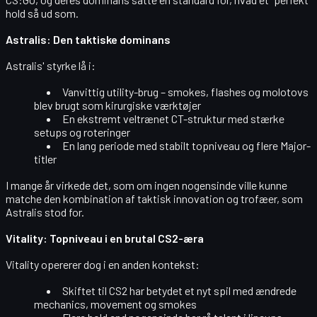
hold så ud som.
Astralis: Den taktiske dominans
Astralis' styrke lå i:
Vanvittig
utility-brug
– smokes, flashes og molotovs
blev brugt som kirurgiske værktøjer
En ekstremt veltrænet
CT-struktur
med stærke
setups og roteringer
En
lang periode
med stabilt topniveau og flere Major-
titler
I mange år virkede det, som om ingen nogensinde ville kunne
matche den kombination af
taktisk innovation og trofæer
, som
Astralis stod for.
Vitality: Topniveau i en brutal CS2-æra
Vitality opererer dog i en anden kontekst:
Skiftet til
CS2
har betydet et
nyt spil
med ændrede
mechanics, movement og smokes