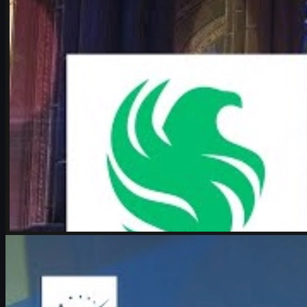
juni 17, 2026
af
Michael Johnson
Counter-Strike 2
juni 17, 2026
Boombl4 og Counter-Strike: Et liv viet til CS2 og cs
skins