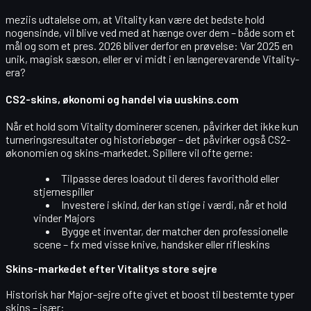
meziis udtalelse om, at Vitality kan være det bedste hold
nogensinde, vil blive ved med at hænge over dem – både som et
mål
og som et
pres
. 2026 bliver derfor en prøvelse: Var 2025 en
unik, magisk sæson, eller er vi midt i en længerevarende
Vitality-
era
?
CS2-skins, økonomi og handel via uuskins.com
Når et hold som Vitality dominerer scenen, påvirker det ikke kun
turneringsresultater og historiebøger – det påvirker også
CS2-
økonomien og skins-markedet
. Spillere vil ofte gerne:
Tilpasse deres loadout til deres
favorithold
eller
stjernespiller
Investere i
skind, der kan stige i værdi
, når et hold
vinder Majors
Bygge et inventar, der matcher den
professionelle
scene
– fx med visse knive, handsker eller rifleskins
Skins-markedet efter Vitalitys store sejre
Historisk har Major-sejre ofte givet et boost til bestemte typer
skins – især: