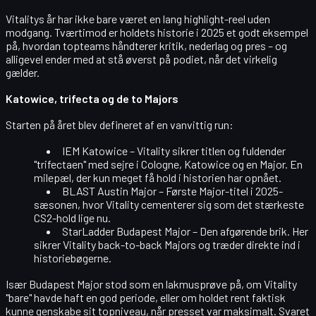
Vitalitys år har ikke bare været en lang highlight-reel uden
modgang. Tværtimod er holdets historie i 2025 et godt eksempel
på, hvordan topteams håndterer kritik, nederlag og pres – og
alligevel ender med at stå øverst på podiet, når det virkelig
gælder.
Katowice, trifecta og de to Majors
Starten på året blev defineret af en vanvittig run:
IEM Katowice
– Vitality sikrer titlen og fuldender
"trifectaen" med sejre i
Cologne, Katowice og en Major
. En
milepæl, der kun meget få hold i historien har opnået.
BLAST Austin Major
– Første Major-titel i 2025-
sæsonen, hvor Vitality cementerer sig som det stærkeste
CS2-hold lige nu.
StarLadder Budapest Major
– Den afgørende brik. Her
sikrer Vitality back-to-back Majors og træder direkte ind i
historiebøgerne.
Især Budapest Major stod som en lakmusprøve på, om Vitality
"bare" havde haft en god periode, eller om holdet rent faktisk
kunne
genskabe sit topniveau, når presset var maksimalt
. Svaret