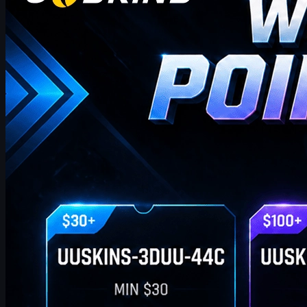
bonusblog!
hvor du finder de seneste og mest omfattende UUSKINS
gavepunktkoder til denne uge. Vi opdaterer denne side ugentligt
for at give dig ekstra gavepoint. Så længe din ordre opfylder det
tilsvarende beløb, kan du bruge nedenstående koder til at indløse
point og bytte dem til dine foretrukne CS2-skins i butikken!
april 20, 2026