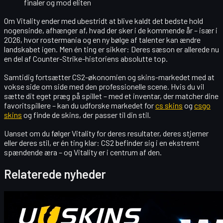
finaler og mod eliten
Om Vitality ender med ubestridt at blive kaldt
det bedste hold
nogensinde
, afhænger af, hvad der sker i de kommende år – især i
2026, hvor rostermania og en ny bølge af talenter kan ændre
landskabet igen. Men én ting er sikker: Deres sæson er allerede nu
en del af
Counter-Strike-historiens absolutte top
.
Samtidig fortsætter CS2-økonomien og skins-markedet med at
vokse side om side med den professionelle scene. Hvis du vil
sætte dit eget præg på spillet – med et inventar, der matcher dine
favoritspillere – kan du udforske markedet for
cs skins
og
csgo
skins
og finde de skins, der passer til din stil.
Uanset om du følger Vitality for deres resultater, deres stjerner
eller deres stil, er én ting klar: CS2 befinder sig i en ekstremt
spændende æra – og Vitality er i centrum af den.
Relaterede nyheder
Counter-Strike 2
april 20, 2026
Hej CS2-handlere! Velkommen til vores ugentlige