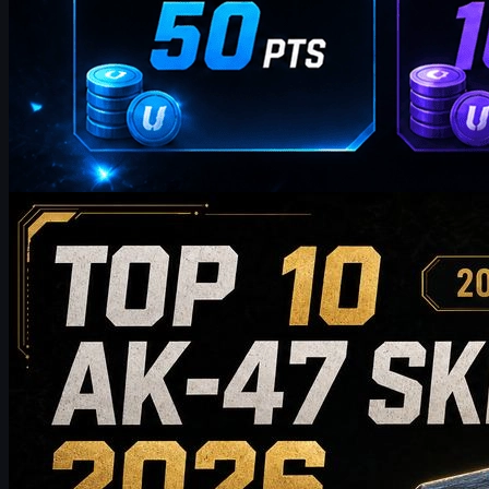
af
William Miller
Counter-Strike 2
maj 20, 2026
Top 10 AK-47-skins, der er værd at købe i 2026: Fra
budgetvenlige valg til anbefalinger i samlerklasse
Opdag de 10 bedste AK-47-skins, der er værd at købe i 2026 – fra
budgetvenlige valg til high-end samlerklasseskins. Denne guide
sammenligner stil, prisniveau, slid, markedsværdi og købstips
for at hjælpe CS2-spillere med at vælge den bedste AK-47-skin til
deres beholdning.
maj 20, 2026