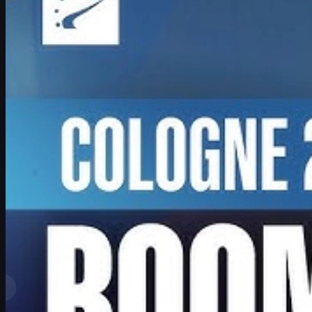
Interview med Boombl4 om hans vilde Major‑run, rolle som IGL,
fremtid i Counter-Strike og hvordan unge spillere kan udvikle sig –
inkl. tips til cs skins.
juni 17, 2026
af
David William
Se mere
Toprangliste