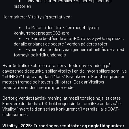
Individuelle stjernespillere
og deres placering i
historien
Her markerer Vitality sig særligt ved:
To Major-titler i træk i en
meget dyb og
konkurrencepræget CS2-æra
En kerne bestående af
apEX, ropz, ZywOo og mezii
,
der alle er blandt de bedste i verden på deres roller
Evnen til at
holde niveau gennem et helt år
, selv med
formdyk og kritik undervejs
Hvor Astralis skabte en æra, der virkede uovervindelig på
daværende tidspunkt, spiller Vitality i en tid, hvor spillere som
Ilya
"m0NESY" Osipov
og
Danil "donk" Kryshkovets
konstant presser
metaen fremad og hæver skill-loftet. Det gør Vitalitys
præstation endnu mere imponerende.
Derfor giver det faktisk mening, at mezii tør sige højt, at dette
kan være
det bedste CS-hold nogensinde
– om ikke andet, så er
Vitality i hvert fald en
seriøs konkurrent til Astralis
i alle GOAT-
diskussioner.
Vitality i 2025: Turneringer, resultater og nøgletidspunkter