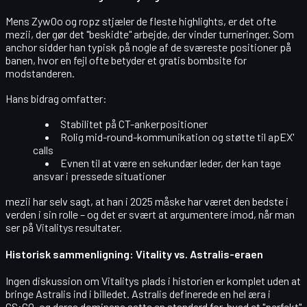
Mens ZywOo og ropz stjæler de fleste highlights, er det ofte
mezii
, der gør det "beskidte" arbejde, der vinder turneringer. Som
anchor
sidder han typisk på nogle af de sværeste positioner på
banen, hvor en fejl ofte betyder et gratis bombsite for
modstanderen.
Hans bidrag omfatter:
Stabilitet på
CT-ankerpositioner
Rolig
mid-round-kommunikation
og støtte til apEX'
calls
Evnen til at være
en sekundær leder
, der kan tage
ansvar i pressede situationer
mezii har selv sagt, at han i 2025 måske har været
den bedste i
verden i sin rolle
– og det er svært at argumentere imod, når man
ser på Vitalitys resultater.
Historisk sammenligning: Vitality vs. Astralis-eraen
Ingen diskussion om Vitalitys plads i historien er komplet uden at
bringe
Astralis
ind i billedet. Astralis definerede en hel æra i
CS:GO, og deres dominans satte en standard for, hvad et "perfekt"