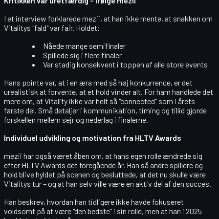
Kritikken var uretfærdig – ifølge mezii
I et interview forklarede mezii, at han ikke mente, at snakken om
Vitalitys "fald" var fair. Holdet:
Nåede
mange semifinaler
Spillede sig i flere
finaler
Var stadig konsekvent i toppen af alle store events
Hans pointe var, at i en æra med så høj konkurrence, er det
urealistisk at forvente, at et hold vinder alt. For ham handlede det
mere om, at Vitality ikke var helt så "connected" som i årets
første del. Små detaljer i
kommunikation, timing og tillid
gjorde
forskellen mellem sejr og nederlag i finalerne.
Individuel udvikling og motivation fra HLTV Awards
mezii har også været åben om, at hans egen rolle ændrede sig
efter
HLTV Awards
det foregående år. Han så andre spillere og
hold blive hyldet på scenen og besluttede, at
det nu skulle være
Vitalitys tur
– og at han selv ville være en aktiv del af den succes.
Han beskrev, hvordan han tidligere ikke havde fokuseret
voldsomt på at være
"den bedste" i sin rolle
, men at han i 2025