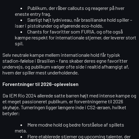
Publikum, der råber callouts og reagerer på hver
eneste entry frag.
Særligt højt lydniveau, når brasilianske hold spiller –
især i pistolrunder og afgørende eco-holds.
Chants for favoritter som FURIA, og ofte også
kæmpe respekt for internationale stjerner, der leverer stort
spil.
Selv neutrale kampe mellem internationale hold får typisk
stadion-følelse i Brasilien – fans skaber deres egne favoritter
undervejs, og publikum vælger ofte side i realtid afhængigt af,
hvem der spiller mest underholdende.
Forventninger til 2026-oplevelsen
Da IEM Rio 2024 allerede satte barren højt med intense kampe og
et meget passioneret publikum, er forventningerne til 2026
skyhøje. Turneringen ligger længere inde i CS2-æraen, hvilket
betyder:
Mere modne hold og bedre forståelse af spillets
meta.
Flere etablerede stjerner og upcoming talenter, der