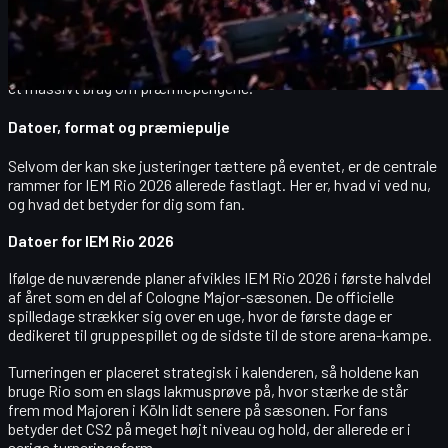
IEM Rio 2026 bliver en del af sæsonen op til IEM Cologne Major,
hvilket betyder, at turneringen forventes at få stor betydning for
formkurven hos verdens bedste CS2-hold. Der er vigtige
ranglisten-point på spil, momentum før Majoren – og naturligvis
et massivt brag om præmiepengene.
Datoer, format og præmiepulje
Selvom der kan ske justeringer tættere på eventet, er de centrale
rammer for IEM Rio 2026 allerede fastlagt. Her er, hvad vi ved nu,
og hvad det betyder for dig som fan.
Datoer for IEM Rio 2026
Ifølge de nuværende planer afvikles IEM Rio 2026 i første halvdel
af året som en del af Cologne Major-sæsonen. De officielle
spilledage strækker sig over en uge, hvor de første dage er
dedikeret til gruppespillet og de sidste til de store arena-kampe.
Turneringen er placeret strategisk i kalenderen, så holdene kan
bruge Rio som en slags lakmusprøve på, hvor stærke de står
frem mod Majoren i Köln lidt senere på sæsonen. For fans
betyder det CS2 på meget højt niveau og hold, der allerede er i
seriøs turneringsform.