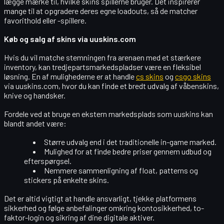
lægge mærke til, hvilke skins spillerne bruger. Det inspirerer
mange til at opgradere deres egne loadouts, så de matcher
favorithold eller -spillere.
Køb og salg af skins via uuskins.com
Hvis du vil matche stemningen fra arenaen med et stærkere
inventory, kan tredjepartsmarkedspladser være en fleksibel
løsning. En af mulighederne er at handle
cs skins
og
csgo skins
via uuskins.com, hvor du kan finde et bredt udvalg af våbenskins,
knive og handsker.
Fordele ved at bruge en ekstern markedsplads som uuskins kan
blandt andet være:
Større udvalg end i det traditionelle in-game marked.
Mulighed for at finde bedre priser gennem udbud og
efterspørgsel.
Nemmere sammenligning af float, patterns og
stickers på enkelte skins.
Det er altid vigtigt at handle ansvarligt, tjekke platformens
sikkerhed og følge anbefalinger omkring kontosikkerhed, to-
faktor-login og sikring af dine digitale aktiver.