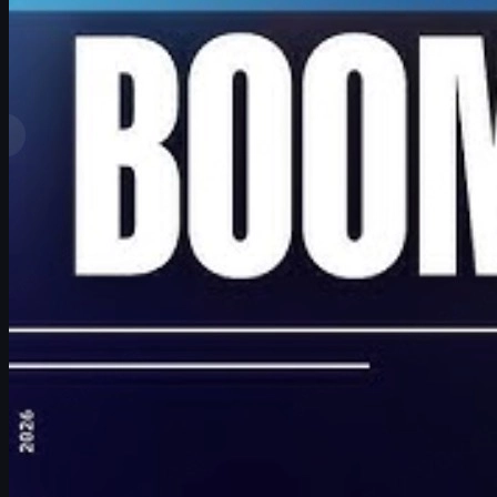
af
David William
Se mere
Toprangliste