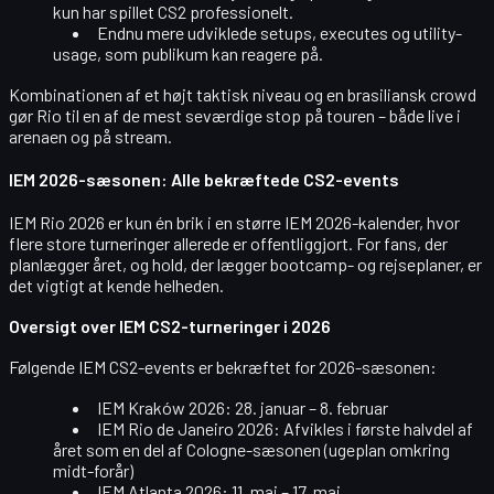
kun har spillet CS2 professionelt.
Endnu mere udviklede setups, executes og utility-
usage, som publikum kan reagere på.
Kombinationen af et højt taktisk niveau og en brasiliansk crowd
gør Rio til en af de mest seværdige stop på touren – både live i
arenaen og på stream.
IEM 2026-sæsonen: Alle bekræftede CS2-events
IEM Rio 2026 er kun én brik i en større IEM 2026-kalender, hvor
flere store turneringer allerede er offentliggjort. For fans, der
planlægger året, og hold, der lægger bootcamp- og rejseplaner, er
det vigtigt at kende helheden.
Oversigt over IEM CS2-turneringer i 2026
Følgende IEM CS2-events er bekræftet for 2026-sæsonen:
IEM Kraków 2026
: 28. januar – 8. februar
IEM Rio de Janeiro 2026
: Afvikles i første halvdel af
året som en del af Cologne-sæsonen (ugeplan omkring
midt-forår)
IEM Atlanta 2026
: 11. maj – 17. maj