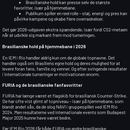
Brasilianske hold kan presse selv de største
favoritter, især på hjemmebane.
Publikum spiller en reel rolle – støj, energi og pres kan
påvirke kampene og skabe flere overraskelser.
Det gør 2026-udgaven ekstra spændende, især fordi CS2-metaen
når at udvikle sig markant frem mod turneringen.
Brasilianske hold på hjemmebane i 2026
En IEM i Rio handler aldrig kun om de globale topnavne. Det
handler også om Brasiliens egne hold og deres mulighed for at
levere foran fans, familie og venner. Og efter svingende resultater
i internationale turneringer er motivationen enorm.
FURIA og de brasilianske fanfavoritter
FURIA har længe været et flagskib for brasiliansk Counter-Strike.
De har ofte vist glimt af topniveau – især på hjemmebane, som
blandt andet sås, da de slog NAVI i gruppespillet ved IEM Rio
2024. Men resultaterne ved internationale events som Budapest
Major 2025 kunne have været bedre.
Før IEM Rio 2026 får både FURIA og andre brasilianske