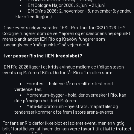
IEM Cologne Major 2026
: 2. juni – 21. juni
IEM China 2026
: 2. november – 8. november (by endnu
ikke offentliggjort)
Disse events udgør rygraden i ESL Pro Tour for CS2 i 2026. IEM
Cologne fungerer som selve Majoren og er sæsonens højdepunkt,
mens blandt andet IEM Rio og Kraków fungerer som
toneangivende "målepunkter" på vejen dertil.
Hvor passer Rio ind i IEM-kredsløbet?
IEM Rio 2026 ligger i et kritisk vindue mellem de tidlige sæson-
events og Majoren i Köln. Derfor får Rio ofte rollen som:
Formtest
– holdene får en realitetstest mod
verdenseliten.
Momentum-bygger
– hold, der overrasker i Rio, kan
ride på bølgen helt ind i Majoren.
Meta-laboratorium
– nye strats, mapaftaler og
tendenser kommer ofte frem i store arena-events.
For fans er Rio derfor ikke blot et isoleret event, men en vigtig
brik i forståelsen af, hvem der kan være favorit til at løfte trofæet