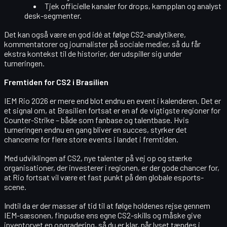
Tjek officielle kanaler for drops, kampplan og analyst
desk-segmenter.
Det kan også være en god idé at følge CS2-analytikere,
kommentatorer og journalister på sociale medier, så du får
ekstra kontekst til de historier, der udspiller sig under
turneringen.
Fremtiden for CS2 i Brasilien
IEM Rio 2026 er mere end blot endnu en event i kalenderen. Det er
et signal om, at Brasilien fortsat er en af de vigtigste regioner for
Counter-Strike – både som fanbase og talentbase. Hvis
turneringen endnu en gang bliver en succes, styrker det
chancerne for flere store events i landet i fremtiden.
Med udviklingen af CS2, nye talenter på vej op og stærke
organisationer, der investerer i regionen, er der gode chancer for,
at Rio fortsat vil være et fast punkt på den globale esports-
scene.
Indtil da er der masser af tid til at følge holdenes rejse gennem
IEM-sæsonen, finpudse ens egne CS2-skills og måske give
inventoryet en opgradering, så du er klar, når lyset tændes i