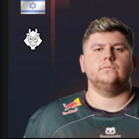
detaljer og sejre
Interview med G2’s HeavyGod om IEM Cologne Major, hans rolle
som anchor, mental forberedelse, taktik og hvordan cs skins kan
give ekstra spilglæde.
juni 17, 2026
af
Michael Johnson