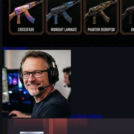
FalleN og FURIA: Justeringer, Overpass og vejen
mod trofæet i CS2
FalleN fortæller om FURIAs justeringer, Overpass-forbedringer,
kampen mod 9z og jagten på IEM Cologne-trofæet – plus tips til
CS2 skins og trading.
juni 17, 2026
af
David William
Counter-Strike 2
juni 17, 2026
HeavyGod om Cologne Major og cs skins: Tillid,