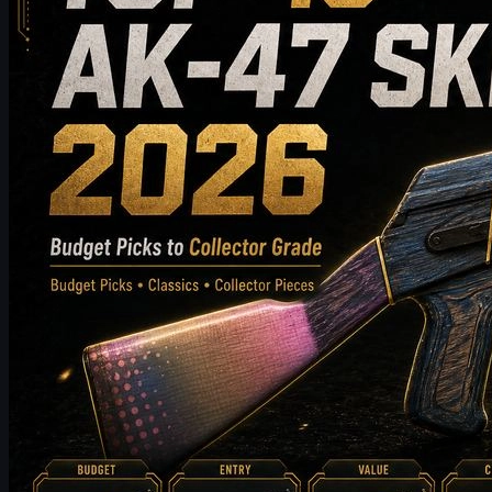
budgetvenlige valg til high-end samlerklasseskins. Denne guide
sammenligner stil, prisniveau, slid, markedsværdi og købstips
for at hjælpe CS2-spillere med at vælge den bedste AK-47-skin til
deres beholdning.
maj 20, 2026
af
Michael Johnson
Counter-Strike 2
juni 17, 2026