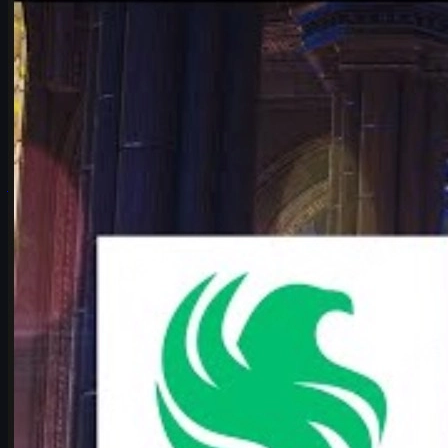
Counter-Strike 2
juni 17, 2026
Falcons vs. Vitality – det mest spændende IEM
Cologne 2026-opgør
Hvorfor Falcons vs. Vitality er det mest spændende IEM Cologne
Major 2026-playoffs opgør – historien, nøgletallene, maps,
karrigan vs. ropz og CS2 skins.
juni 17, 2026