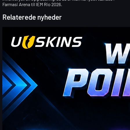
Farmasi Arena til IEM Rio 2026.
Relaterede nyheder
Counter-Strike 2
april 20, 2026
Hej CS2-handlere! Velkommen til vores ugentlige
bonusblog!
hvor du finder de seneste og mest omfattende UUSKINS
gavepunktkoder til denne uge. Vi opdaterer denne side ugentligt
for at give dig ekstra gavepoint. Så længe din ordre opfylder det
tilsvarende beløb, kan du bruge nedenstående koder til at indløse
point og bytte dem til dine foretrukne CS2-skins i butikken!
april 20, 2026