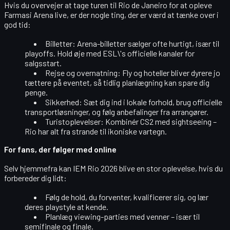
Hvis du overvejer at tage turen til Rio de Janeiro for at opleve
Farmasi Arena live, er der nogle ting, der er værd at tænke over i
god tid:
Billetter
: Arena-billetter sælger ofte hurtigt, især til
playoffs. Hold øje med ESL\'s officielle kanaler for
salgsstart.
Rejse og overnatning
: Fly og hoteller bliver dyrere jo
tættere på eventet, så tidlig planlægning kan spare dig
penge.
Sikkerhed
: Sæt dig ind i lokale forhold, brug officielle
transportløsninger, og følg anbefalinger fra arrangører.
Turistoplevelser
: Kombinér CS2 med sightseeing –
Rio har alt fra strande til ikoniske vartegn.
For fans, der følger med online
Selv hjemmefra kan IEM Rio 2026 blive en stor oplevelse, hvis du
forbereder dig lidt:
Følg de hold, du forventer, kvalificerer sig, og lær
deres playstyle at kende.
Planlæg viewing-parties med venner – især til
semifinale og finale.