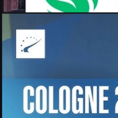
af
Michael Johnson
Counter-Strike 2
juni 17, 2026
Boombl4 og Counter-Strike: Et liv viet til CS2 og cs
skins
Interview med Boombl4 om hans vilde Major‑run, rolle som IGL,
fremtid i Counter-Strike og hvordan unge spillere kan udvikle sig –
inkl. tips til cs skins.
juni 17, 2026