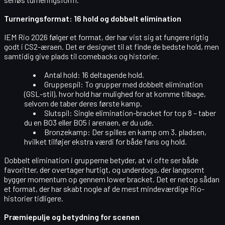
Turneringsformat: 16 hold og dobbelt elimination
IEM Rio 2026 følger et format, der har vist sig at fungere rigtig
godt i CS2-æraen. Det er designet til at finde de bedste hold, men
samtidig give plads til comebacks og historier.
Antal hold
: 16 deltagende hold.
Gruppespil
: To grupper med dobbelt elimination
(GSL-stil), hvor hold har mulighed for at komme tilbage,
selvom de taber deres første kamp.
Slutspil
: Single elimination-bracket for top 8 – taber
du en BO3 eller BO5 i arenaen, er du ude.
Bronzekamp
: Der spilles en kamp om 3. pladsen,
hvilket tilføjer ekstra værdi for både fans og hold.
Dobbelt elimination i grupperne betyder, at vi ofte ser både
favoritter, der overtager hurtigt, og underdogs, der langsomt
bygger momentum op gennem lower bracket. Det er netop sådan
et format, der har skabt nogle af de mest mindeværdige Rio-
historier tidligere.
Præmiepulje og betydning for scenen