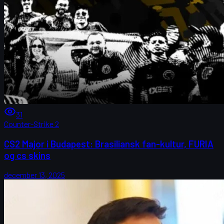
31
Counter-Strike 2
CS2 Major i Budapest: Brasiliansk fan-kultur, FURIA
og cs skins
december 13, 2025