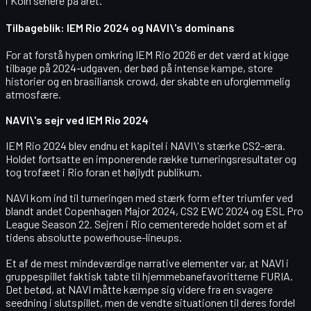
i Köln senere på året.
Tilbageblik: IEM Rio 2024 og NAVI\'s dominans
For at forstå hypen omkring IEM Rio 2026 er det værd at kigge
tilbage på 2024-udgaven, der bød på intense kampe, store
historier og en brasiliansk crowd, der skabte en uforglemmelig
atmosfære.
NAVI\'s sejr ved IEM Rio 2024
IEM Rio 2024 blev endnu et kapitel i NAVI\'s stærke CS2-æra.
Holdet fortsatte en imponerende række turneringsresultater og
tog trofæet i Rio foran et højlydt publikum.
NAVI kom ind til turneringen med stærk form efter triumfer ved
blandt andet Copenhagen Major 2024, CS2 EWC 2024 og ESL Pro
League Season 22. Sejren i Rio cementerede holdet som et af
tidens absolutte powerhouse-lineups.
Et af de mest mindeværdige narrative elementer var, at NAVI i
gruppespillet faktisk tabte til hjemmebanefavoritterne FURIA.
Det betød, at NAVI måtte kæmpe sig videre fra en svagere
seedning i slutspillet, men de vendte situationen til deres fordel