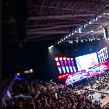
IEM Rio 2026: Overblik over turneringen
Datoer, format og præmiepulje
Farmasi Arena og publikumsoplevelsen i Rio
IEM 2026-sæsonen: Alle bekræftede CS2-events
Tilbageblik: IEM Rio 2024 og NAVI\'s dominans
Brasilianske hold på hjemmebane i 2026
CS2 skins, trading og uuskins.com
Sådan forbereder du dig som fan til IEM Rio 2026
IEM Rio 2026: Overblik over turneringen
Counter-Strike vender tilbage til Brasilien i stor stil. Intel Extreme
Masters Rio 2026 er officielt bekræftet, og alt peger på endnu en
eksplosiv CS2-fest med den legendariske brasilianske
publikumsstemning. Efter et år uden et stort CS2-event i
Brasilien har både fans og spillere savnet Rio-scenen, og nu er
det endelig tid til at planlægge turen igen.
IEM Rio er blevet et af de mest ikoniske stop på den
internationale Counter-Strike-tour. Hvorfor? Fordi få steder i
verden kan matche den intensitet, man oplever i Brasilien: tifos,
sange, konstant larm – og et publikum, der lever hver eneste
runde, uanset hvem der spiller.