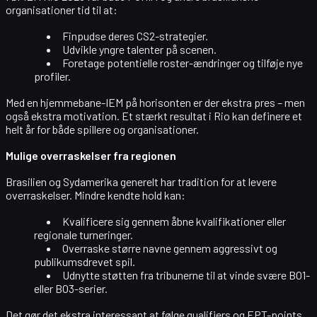
organisationer tid til at:
Finpudse deres CS2-strategier.
Udvikle yngre talenter på scenen.
Foretage potentielle roster-ændringer og tilføje nye
profiler.
Med en hjemmebane-IEM på horisonten er der ekstra pres – men
også ekstra motivation. Et stærkt resultat i Rio kan definere et
helt år for både spillere og organisationer.
Mulige overraskelser fra regionen
Brasilien og Sydamerika generelt har tradition for at levere
overraskelser. Mindre kendte hold kan:
Kvalificere sig gennem åbne kvalifikationer eller
regionale turneringer.
Overraske større navne gennem aggressivt og
publikumsdrevet spil.
Udnytte støtten fra tribunerne til at vinde svære BO1-
eller BO3-serier.
Det gør det ekstra interessant at følge qualifiers og EPT-points