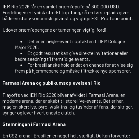
IEM Rio 2026 får en samlet
præmiepulje på 300.000 USD
.
Fordelingen er typisk stærkt top-tung, så en førsteplads giver
både en stor økonomisk gevinst og vigtige ESL Pro Tour-point.
Udover præmiepengene er turneringen vigtig, fordi:
Det er en nøgle-event i optakten til IEM Cologne
Major 2026.
Et godt resultat kan give direkte invitationer eller
bedre seedning til fremtidige events.
For brasilianske hold er det en chance for at vise sig
frem på hjemmebane og måske tiltrække nye sponsorer.
Farmasi Arena og publikumsoplevelsen i Rio
Playoffs ved IEM Rio 2026 bliver afviklet i
Farmasi Arena
, en
moderne arena, der er skabt til store live-events. Det er her,
magien sker: lys, pyro, walk-ins, og tusinder af fans, der skriger,
synger og lever hvert eneste clutch.
Stemningen i Farmasi Arena
En CS2-arena i Brasilien er noget helt særligt. Du kan forvente: