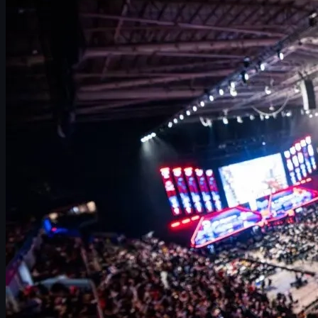
IEM Rio 2026: Großer CS2-Hype kehrt nach Brasilien
zurück
Daten, Format und Location von IEM Rio 2026
Wie IEM Rio 2026 in die CS2-Saison passt
Alle bestätigten CS2 Intel Extreme Masters 2026
Rückblick: IEM Rio 2024 und NAVI’s Dominanz
Brasilianische Teams: Druck, Chancen und
Heimvorteil 2026
CS2 Skins & IEM: So machst du dein Fan-Erlebnis
einzigartig
Wie du CS2 Skins 2026 sicher und smart kaufst
Fazit: Warum IEM Rio 2026 ein Pflichttermin ist
IEM Rio 2026: Großer CS2-Hype kehrt nach Brasilien zurück
Die Intel Extreme Masters (IEM) stehen seit Jahren für Premium-
Esports in Counter-Strike. Wenn diese Serie nach Rio de Janeiro
zurückkehrt, treffen zwei Dinge aufeinander, die perfekt
zusammenpassen:
Top-Tier CS2
und die wohl
leidenschaftlichste Fanbase der Welt. IEM Rio 2026 wurde
offiziell während der Playoffs des Budapest Majors angekündigt
und markiert die große Rückkehr von Big Counter-Strike nach
Brasilien.