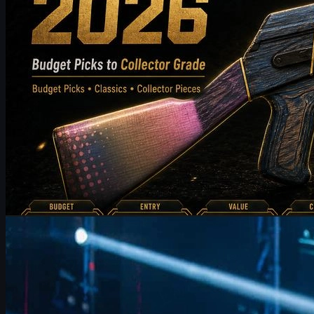
von
Michael
Johnson
Counter-Strike 2
Juni 17, 2026
FalleN und FURIA: Anpassungen, Overpass & CS2
Skins
FalleN spricht über FURIAs Weg zu den IEM Cologne Playoffs,
Taktik-Anpassungen auf Overpass und worauf Fans beim Major