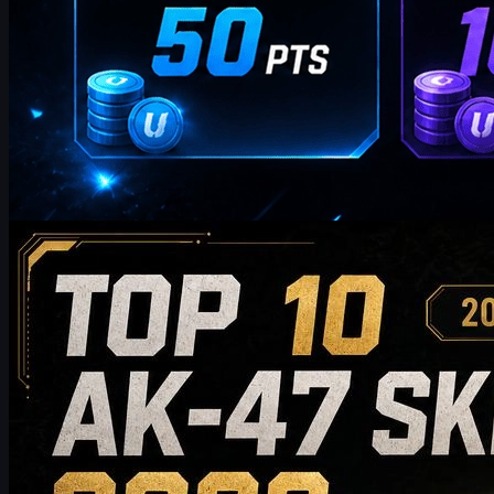
von
William Miller
Counter-Strike 2
Mai 19, 2026
Die 10 besten AK-47-Skins 2026: Von Budget-Picks
bis zur Sammlerklasse
Entdecke die 10 besten AK-47-Skins 2026 – von
budgetfreundlichen bis zu exklusiven Sammlerstücken. Dieser
Guide vergleicht Stil, Preis, Abnutzung, Marktwert und Tipps,
damit CS2-Spieler den perfekten AK-47-Skin für ihr Inventar
finden.
Mai 19, 2026