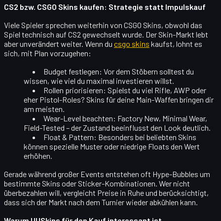
CS2 bzw. CSGO Skins kaufen: Strategie statt Impulskauf
Viele Spieler sprechen weiterhin von
CSGO Skins
, obwohl das
Spiel technisch auf CS2 gewechselt wurde. Der Skin-Markt lebt
aber unverändert weiter. Wenn du
csgo skins
kaufst, lohnt es
sich, mit Plan vorzugehen:
Budget festlegen
: Vor dem Stöbern solltest du
wissen, wie viel du maximal investieren willst.
Rollen priorisieren
: Spielst du viel Rifle, AWP oder
eher Pistol-Roles? Skins für deine Main-Waffen bringen dir
am meisten.
Wear-Level beachten
: Factory New, Minimal Wear,
Field-Tested – der Zustand beeinflusst den Look deutlich.
Float & Pattern
: Besonders bei beliebten Skins
können spezielle Muster oder niedrige Floats den Wert
erhöhen.
Gerade während großer Events entstehen oft Hype-Bubbles um
bestimmte Skins oder Sticker-Kombinationen. Wer nicht
überbezahlen will, vergleicht Preise in Ruhe und berücksichtigt,
dass sich der Markt nach dem Turnier wieder abkühlen kann.
Warum UUSkins für den Kauf interessant ist