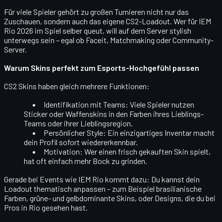
Für viele Spieler gehört zu großen Turnieren nicht nur das
Zuschauen, sondern auch das eigene
CS2-Loadout
. Wer für IEM
Rio 2026 im Spiel selber queut, will auf dem Server stylish
unterwegs sein – egal ob Faceit, Matchmaking oder Community-
Server.
Warum Skins perfekt zum Esports-Hochgefühl passen
CS2 Skins haben gleich mehrere Funktionen:
Identifikation mit Teams
: Viele Spieler nutzen
Sticker oder Waffenskins in den Farben ihres Lieblings-
Teams oder ihrer Lieblingsregion.
Persönlicher Style
: Ein einzigartiges Inventar macht
dein Profil sofort wiedererkennbar.
Motivation
: Wer einen frisch gekauften Skin spielt,
hat oft einfach mehr Bock zu grinden.
Gerade bei Events wie IEM Rio kommt dazu: Du kannst dein
Loadout thematisch anpassen – zum Beispiel brasilianische
Farben, grüne- und gelbdominante Skins, oder Designs, die du bei
Pros in Rio gesehen hast.