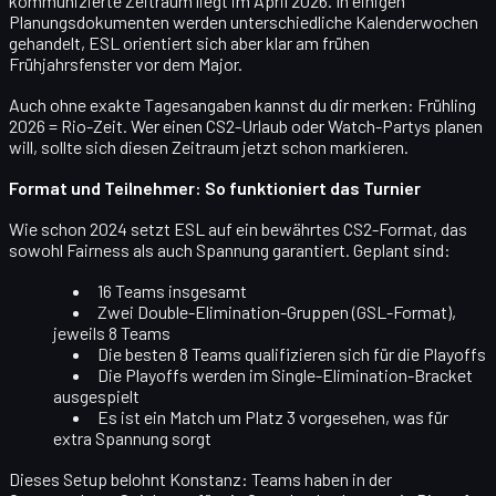
kommunizierte Zeitraum liegt im April 2026. In einigen
Planungsdokumenten werden unterschiedliche Kalenderwochen
gehandelt, ESL orientiert sich aber klar am frühen
Frühjahrsfenster vor dem Major.
Auch ohne exakte Tagesangaben kannst du dir merken:
Frühling
2026 = Rio-Zeit
. Wer einen CS2-Urlaub oder Watch-Partys planen
will, sollte sich diesen Zeitraum jetzt schon markieren.
Format und Teilnehmer: So funktioniert das Turnier
Wie schon 2024 setzt ESL auf ein
bewährtes CS2-Format
, das
sowohl Fairness als auch Spannung garantiert. Geplant sind:
16 Teams
insgesamt
Zwei Double-Elimination-Gruppen
(GSL-Format),
jeweils 8 Teams
Die
besten 8 Teams
qualifizieren sich für die Playoffs
Die Playoffs werden im
Single-Elimination-Bracket
ausgespielt
Es ist ein
Match um Platz 3
vorgesehen, was für
extra Spannung sorgt
Dieses Setup belohnt Konstanz: Teams haben in der