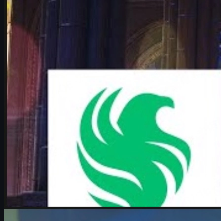
Analyse des Viertelfinals Falcons vs. Vitality beim IEM Cologne
Major 2026, inklusive Storyline, Taktiken, Map-Pool und csgo
skins Tipps.
Juni 17, 2026
von
Michael
Johnson
Counter-Strike 2
Juni 17, 2026