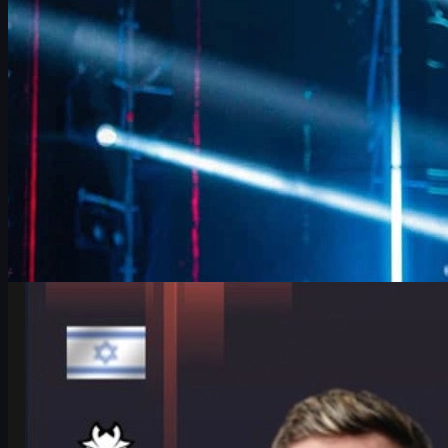
und CS2 Skins achten sollten.
Juni 17, 2026
von
David William
Counter-Strike 2
Juni 17, 2026
HeavyGod über G2, Major-Druck und csgo skins in
Köln
Interview mit G2s Anchor HeavyGod zum IEM Cologne Major
2026: Mindset, Vorbereitung, Teamchemie und warum Details
über Sieg oder Niederlage entscheiden.