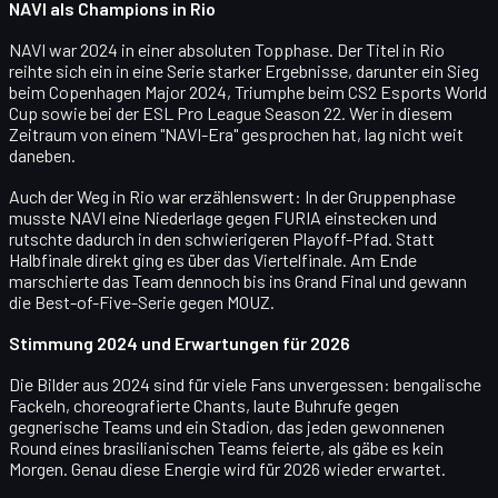
NAVI als Champions in Rio
NAVI
war 2024 in einer absoluten Topphase. Der Titel in Rio
reihte sich ein in eine Serie starker Ergebnisse, darunter ein Sieg
beim
Copenhagen Major 2024
, Triumphe beim
CS2 Esports World
Cup
sowie bei der
ESL Pro League Season 22
. Wer in diesem
Zeitraum von einem "NAVI-Era" gesprochen hat, lag nicht weit
daneben.
Auch der Weg in Rio war erzählenswert: In der Gruppenphase
musste NAVI eine Niederlage gegen
FURIA
einstecken und
rutschte dadurch in den schwierigeren Playoff-Pfad. Statt
Halbfinale direkt ging es über das
Viertelfinale
. Am Ende
marschierte das Team dennoch bis ins
Grand Final
und gewann
die Best-of-Five-Serie gegen
MOUZ
.
Stimmung 2024 und Erwartungen für 2026
Die Bilder aus 2024 sind für viele Fans unvergessen: bengalische
Fackeln, choreografierte Chants, laute Buhrufe gegen
gegnerische Teams und ein Stadion, das jeden gewonnenen
Round eines brasilianischen Teams feierte, als gäbe es kein
Morgen. Genau diese Energie wird für 2026 wieder erwartet.