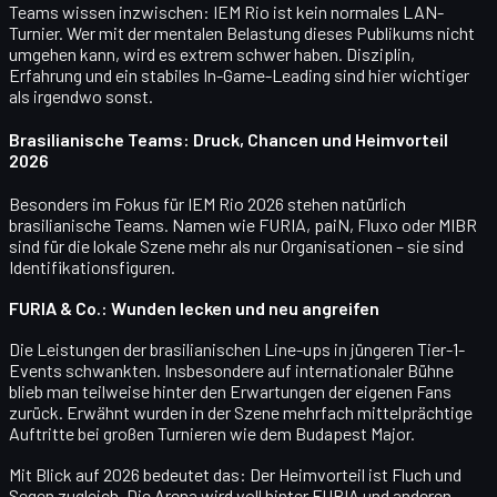
Teams wissen inzwischen:
IEM Rio ist kein normales LAN-
Turnier.
Wer mit der mentalen Belastung dieses Publikums nicht
umgehen kann, wird es extrem schwer haben. Disziplin,
Erfahrung und ein stabiles In-Game-Leading sind hier wichtiger
als irgendwo sonst.
Brasilianische Teams: Druck, Chancen und Heimvorteil
2026
Besonders im Fokus für IEM Rio 2026 stehen natürlich
brasilianische Teams
. Namen wie FURIA, paiN, Fluxo oder MIBR
sind für die lokale Szene mehr als nur Organisationen – sie sind
Identifikationsfiguren.
FURIA & Co.: Wunden lecken und neu angreifen
Die Leistungen der brasilianischen Line-ups in jüngeren Tier-1-
Events schwankten. Insbesondere auf internationaler Bühne
blieb man teilweise hinter den Erwartungen der eigenen Fans
zurück. Erwähnt wurden in der Szene mehrfach mittelprächtige
Auftritte bei großen Turnieren wie dem Budapest Major.
Mit Blick auf 2026 bedeutet das: Der
Heimvorteil
ist Fluch und
Segen zugleich. Die Arena wird voll hinter FURIA und anderen