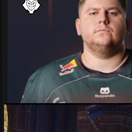
Juni 17, 2026
von
Michael
Johnson
Counter-Strike 2
Juni 17, 2026
IEM Cologne 2026: Falcons vs. Vitality – Analyse,
Storyline & csgo skins