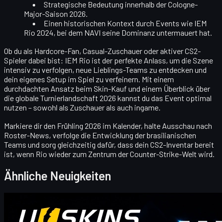
Strategische Bedeutung
innerhalb der Cologne-
Major-Saison 2026.
Einen historischen Kontext durch Events wie
IEM
Rio 2024
, bei dem NAVI seine Dominanz untermauert hat.
Ob du als Hardcore-Fan, Casual-Zuschauer oder aktiver CS2-
Spieler dabei bist: IEM Rio ist der perfekte Anlass, um die Szene
intensiv zu verfolgen, neue Lieblings-Teams zu entdecken und
dein eigenes Setup im Spiel zu verfeinern. Mit einem
durchdachten Ansatz beim Skin-Kauf und einem Überblick über
die globale Turnierlandschaft 2026 kannst du das Event optimal
nutzen – sowohl als Zuschauer als auch ingame.
Markiere dir den Frühling 2026 im Kalender, halte Ausschau nach
Roster-News, verfolge die Entwicklung der brasilianischen
Teams und sorg gleichzeitig dafür, dass dein CS2-Inventar bereit
ist, wenn Rio wieder zum Zentrum der Counter-Strike-Welt wird.
Ähnliche Neuigkeiten
Counter-Strike 2
April 20, 2026
Hallo CS2-Händler! Willkommen in unserem