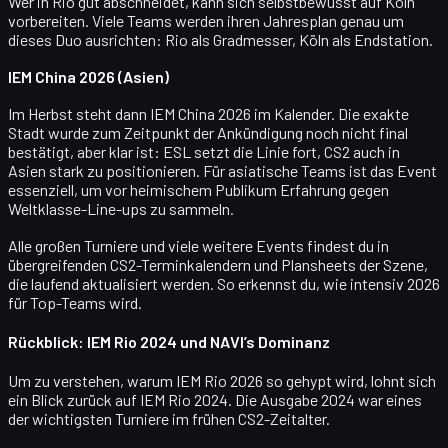
Wer in Rio gut abschneidet, kann sich selbstbewusst auf Köln
vorbereiten. Viele Teams werden ihren Jahresplan genau um
dieses Duo ausrichten:
Rio als Gradmesser, Köln als Endstation
.
IEM China 2026 (Asien)
Im Herbst steht dann
IEM China 2026
im Kalender. Die exakte
Stadt wurde zum Zeitpunkt der Ankündigung noch nicht final
bestätigt, aber klar ist: ESL setzt die Linie fort, CS2 auch in
Asien stark zu positionieren. Für asiatische Teams ist das Event
essenziell, um vor heimischem Publikum Erfahrung gegen
Weltklasse-Line-ups zu sammeln.
Alle großen Turniere und viele weitere Events findest du in
übergreifenden CS2-Terminkalendern und Plansheets der Szene,
die laufend aktualisiert werden. So erkennst du, wie intensiv 2026
für Top-Teams wird.
Rückblick: IEM Rio 2024 und NAVI’s Dominanz
Um zu verstehen, warum IEM Rio 2026 so gehypt wird, lohnt sich
ein Blick zurück auf
IEM Rio 2024
. Die Ausgabe 2024 war eines
der wichtigsten Turniere im frühen CS2-Zeitalter.