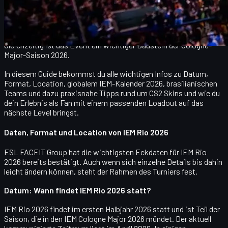
2024 war IEM Rio eines der emotionalsten Turniere im CS2-
Kalender. 2026 dürfen wir wieder Gänsehaut-Momente erwarten:
tosende brasilianische Fans, übervolle Arena, riesige Storylines
rund um internationale Top-Teams und lokale Heroes wie FURIA.
Gleichzeitig ist das Event ein wichtiger Baustein der Cologne-
Major-Saison 2026.
In diesem Guide bekommst du alle wichtigen Infos zu
Datum,
Format, Location, globalem IEM-Kalender 2026, brasilianischen
Teams
und dazu praxisnahe Tipps rund um
CS2 Skins
und wie du
dein Erlebnis als Fan mit einem passenden Loadout auf das
nächste Level bringst.
Daten, Format und Location von IEM Rio 2026
ESL FACEIT Group hat die wichtigsten Eckdaten für IEM Rio
2026 bereits bestätigt. Auch wenn sich einzelne Details bis dahin
leicht ändern können, steht der Rahmen des Turniers fest.
Datum: Wann findet IEM Rio 2026 statt?
IEM Rio 2026 findet im
ersten Halbjahr 2026
statt und ist Teil der
Saison, die in den
IEM Cologne Major 2026
mündet. Der aktuell