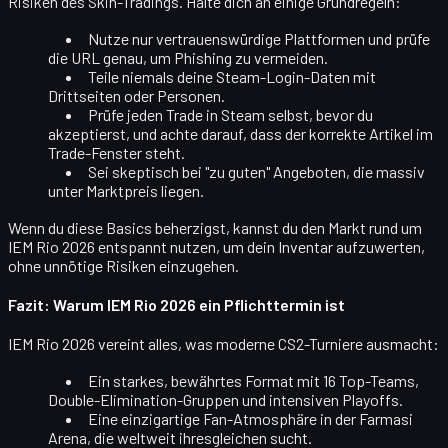
Risiken des Skin-Tradings. Halte dich an einige Grundregeln:
Nutze nur
vertrauenswürdige Plattformen
und prüfe
die URL genau, um Phishing zu vermeiden.
Teile niemals deine Steam-Login-Daten
mit
Drittseiten oder Personen.
Prüfe jeden Trade in Steam selbst, bevor du
akzeptierst, und achte darauf, dass der korrekte Artikel im
Trade-Fenster steht.
Sei skeptisch bei
"zu guten" Angeboten
, die massiv
unter Marktpreis liegen.
Wenn du diese Basics beherzigst, kannst du den Markt rund um
IEM Rio 2026 entspannt nutzen, um dein Inventar aufzuwerten,
ohne unnötige Risiken einzugehen.
Fazit: Warum IEM Rio 2026 ein Pflichttermin ist
IEM Rio 2026 vereint alles, was moderne CS2-Turniere ausmacht:
Ein starkes, bewährtes Format
mit 16 Top-Teams,
Double-Elimination-Gruppen und intensiven Playoffs.
Eine
einzigartige Fan-Atmosphäre
in der Farmasi
Arena, die weltweit ihresgleichen sucht.