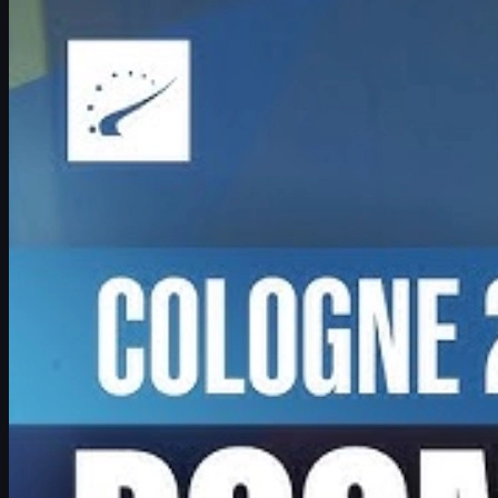
Boombl4 über Counter-Strike, Karriereende und
csgo skins
Boombl4 spricht über sein CS-Comeback, den IEM Cologne Major,
Druck auf junge Mitspieler und wie CS2-Fans mit csgo skins ihre
Erfahrung upgraden können.
Juni 17, 2026
von
David William
Mehr anzeigen