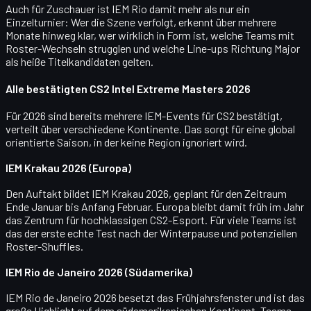
Auch für Zuschauer ist IEM Rio damit mehr als nur ein
Einzelturnier: Wer die Szene verfolgt, erkennt über mehrere
Monate hinweg klar, wer wirklich in Form ist, welche Teams mit
Roster-Wechseln strugglen und welche Line-ups Richtung Major
als heiße Titelkandidaten gelten.
Alle bestätigten CS2 Intel Extreme Masters 2026
Für 2026 sind bereits mehrere
IEM-Events für CS2
bestätigt,
verteilt über verschiedene Kontinente. Das sorgt für eine global
orientierte Saison, in der keine Region ignoriert wird.
IEM Krakau 2026 (Europa)
Den Auftakt bildet
IEM Krakau 2026
, geplant für den Zeitraum
Ende Januar bis Anfang Februar
. Europa bleibt damit früh im Jahr
das Zentrum für hochklassigen CS2-Esport. Für viele Teams ist
das der erste echte Test nach der Winterpause und potenziellen
Roster-Shuffles.
IEM Rio de Janeiro 2026 (Südamerika)
IEM Rio de Janeiro 2026
besetzt das Frühjahrsfenster und ist das
große Highlight auf dem südamerikanischen Kontinent. Teams,