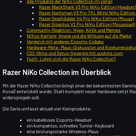
Alle Produkte der NiKo Collection im Detail
Razer BlackShark V3 Pro NiKo Edition (Headset)
Razer Huntsman V3 Pro TKL 8KHz NiKo Edition 
Razer DeathAdder V4 Pro NiKo Edition (Mouse)
Razer Gigantus V2 Pro NiKo Edition (Mousepad)
Community-Reaktion: Hype, Kritik und Memes
NiKos Karriere, Image und die Wirkung auf die Marke
Vergleich mit anderen Esports-Collabs
Hardware-Meta: Maus-Diskussion und Konkurrenzdru
CS2-Skins und Setup-Synergie mit uuskins.com
Fazit: Lohnt sich die Razer NiKo Collection?
Razer NiKo Collection im Überblick
Mit der Razer NiKo Collection bringt einer der bekanntesten Gaming
Kovač entwickelt wurde. Statt komplett neuer Hardware setzt Raz
widerspiegeln soll.
Die Serie umfasst aktuell vier Kernprodukte:
ein kabelloses Esports-Headset
ein kompaktes, schnelles Turnier-Keyboard
eine leistungsstarke Wireless-Maus