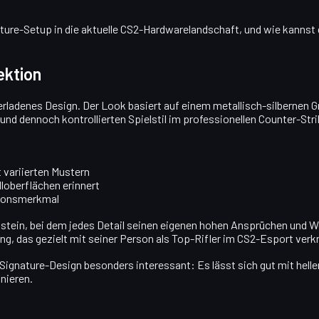
ignature-Setup in die aktuelle CS2-Hardwarelandschaft, und wie kann
ektion
überladenes Design. Der Look basiert auf einem metallisch-silberne
und dennoch kontrollierten Spielstil im professionellen Counter-Str
t variierten Mustern
lloberflächen erinnert
ationsmerkmal
enstein, bei dem jedes Detail seinen eigenen hohen Ansprüchen und W
ing, das gezielt mit seiner Person als Top-Rifler im CS2-Esport verkn
ses Signature-Design besonders interessant: Es lässt sich gut mit h
nieren.