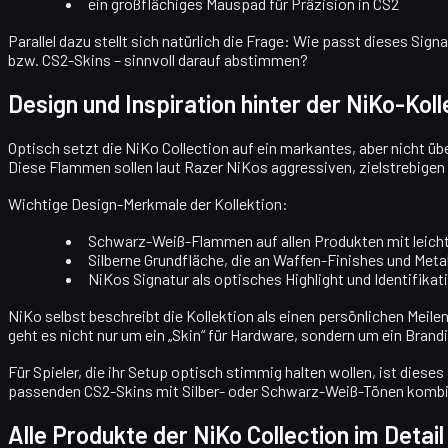
ein großflächiges Mauspad für Präzision in CS2
Parallel dazu stellt sich natürlich die Frage: Wie passt dieses S
bzw. CS2-Skins – sinnvoll darauf abstimmen?
Design und Inspiration hinter der NiKo-Koll
Optisch setzt die NiKo Collection auf ein markantes, aber nicht 
Diese Flammen sollen laut Razer NiKos aggressiven, zielstrebigen 
Wichtige Design-Merkmale der Kollektion:
Schwarz-Weiß-Flammen
auf allen Produkten mit leich
Silberne Grundfläche
, die an Waffen-Finishes und Meta
NiKos Signatur
als optisches Highlight und Identifik
NiKo selbst beschreibt die Kollektion als einen persönlichen Meil
geht es nicht nur um ein „Skin“ für Hardware, sondern um ein Brand
Für Spieler, die ihr Setup optisch stimmig halten wollen, ist die
passenden CS2-Skins mit Silber- oder Schwarz-Weiß-Tönen kombi
Alle Produkte der NiKo Collection im Detail