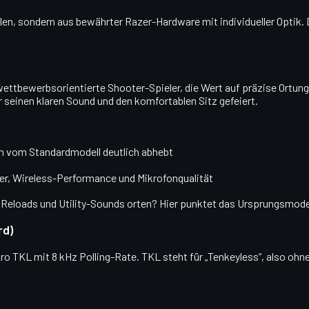
n, sondern aus bewährter Razer-Hardware mit individueller Optik. Da
n wettbewerbsorientierte Shooter-Spieler, die Wert auf präzise Ortu
ür seinen klaren Sound und den komfortablen Sitz gefeiert.
ch vom Standardmodell deutlich abhebt
ber, Wireless-Performance und Mikrofonqualität
e, Reloads und Utility-Sounds orten? Hier punktet das Ursprungsmodel
rd)
 TKL mit 8 kHz Polling-Rate. TKL steht für „Tenkeyless“, also ohne