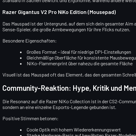
Standard in Sachen Gewicht und Ergonomie, während andere weit
Razer Gigantus V2 Pro NiKo Edition (Mousepad)
Das Mauspad ist der Untergrund, auf dem sich dein gesamter Aim au
Sense-Spieler, die große Armbewegungen für ihre Flicks nutzen.
Besondere Eigenschaften:
Großes Format
– ideal für niedrige DPI-Einstellungen
Gleichmäßige Oberfläche
für konsistente Mausbeweg
NiKo-Flammenprint
über nahezu die gesamte Fläche
Visuell ist das Mauspad oft das Element, das den gesamten Schr
Community-Reaktion: Hype, Kritik und M
Die Resonanz auf die Razer NiKo Collection ist in der CS2-Communit
sondern an eine einzelne Esports-Legende gebunden ist.
Positive Stimmen betonen:
Coole Optik
mit hohem Wiedererkennungswert
Starke Hardware-Basis
auf bewährten Razer-Modellen