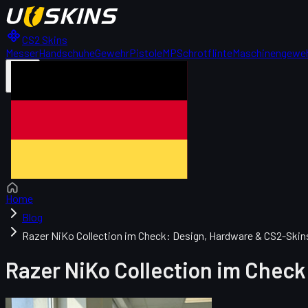
CS2 Skins
Messer
Handschuhe
Gewehr
Pistole
MP
Schrotflinte
Maschinengewe
DE
Home
Blog
Razer NiKo Collection im Check: Design, Hardware & CS2-Skin
Razer NiKo Collection im Chec