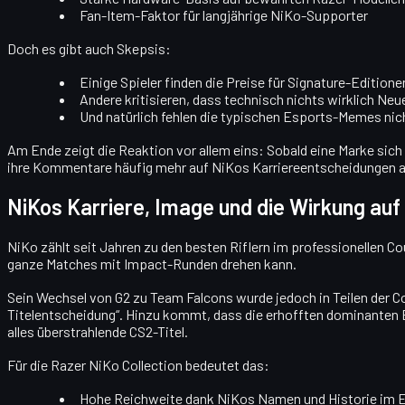
Fan-Item-Faktor
für langjährige NiKo-Supporter
Doch es gibt auch Skepsis:
Einige Spieler finden die Preise für Signature-Editione
Andere kritisieren, dass technisch nichts wirklich Ne
Und natürlich fehlen die typischen Esports-Memes nic
Am Ende zeigt die Reaktion vor allem eins: Sobald eine Marke sich s
ihre Kommentare häufig mehr auf NiKos Karriereentscheidungen al
NiKos Karriere, Image und die Wirkung auf
NiKo zählt seit Jahren zu den besten Riflern im professionellen Co
ganze Matches mit Impact-Runden drehen kann.
Sein Wechsel von G2 zu Team Falcons wurde jedoch in Teilen der Com
Titelentscheidung“. Hinzu kommt, dass die erhofften dominanten E
alles überstrahlende CS2-Titel.
Für die Razer NiKo Collection bedeutet das:
Hohe Reichweite
dank NiKos Namen und Historie im 