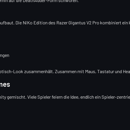
erhin auf die DeathAdder-Form schwören.
fbaut. Die NiKo Edition des Razer Gigantus V2 Pro kombiniert ein ko
ungen
eibtisch-Look zusammenhält. Zusammen mit Maus, Tastatur und Head
emes
y gemischt. Viele Spieler feiern die Idee, endlich ein Spieler-zentr