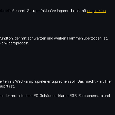
st du dein Gesamt-Setup – inklusive Ingame-Look mit
csgo skins
n Grundton, der mit schwarzen und weißen Flammen überzogen ist.
ike widerspiegeln.
erten als Wettkampfspieler entsprechen soll. Das macht klar: Hier
üpft ist.
ellen oder metallischen PC-Gehäusen, klaren RGB-Farbschemata und