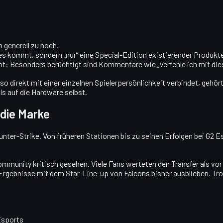
n generell zu hoch.
ues kommt, sondern „nur“ eine Special-Edition existierender Produkt
ht: Besonders berüchtigt sind Kommentare wie „Verfehle ich mit di
o direkt mit einer einzelnen Spielerpersönlichkeit verbindet, gehört 
s auf die Hardware selbst.
 die Marke
unter-Strike. Von früheren Stationen bis zu seinen Erfolgen bei G2 E
munity kritisch gesehen. Viele Fans werteten den Transfer als vor a
rgebnisse mit dem Star-Line-up von Falcons bisher ausblieben. Tro
Esports