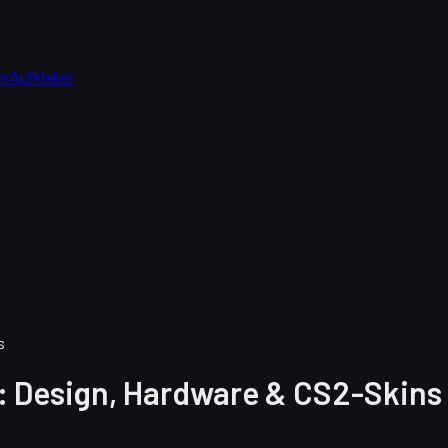
hr
Aufkleber
s
k: Design, Hardware & CS2-Skins