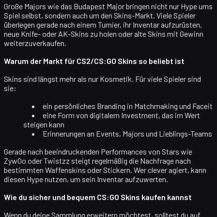
Große Majors wie das Budapest Major bringen nicht nur Hype ums
Spiel selbst, sondern auch um den
Skins-Markt
. Viele Spieler
überlegen gerade nach einem Turnier, ihr Inventar aufzurüsten,
neue Knife- oder AK-Skins zu holen oder alte Skins mit Gewinn
weiterzuverkaufen.
Warum der Markt für CS2/CS:GO Skins so beliebt ist
Skins sind längst mehr als nur Kosmetik. Für viele Spieler sind
sie:
ein
persönliches Branding
in Matchmaking und Faceit
eine Form von
digitalem Investment
, das im Wert
steigen kann
Erinnerungen an
Events, Majors und Lieblings-Teams
Gerade nach beeindruckenden Performances von Stars wie
ZywOo oder Twistzz steigt regelmäßig die Nachfrage nach
bestimmten Waffenskins oder Stickern. Wer clever agiert, kann
diesen Hype nutzen, um sein Inventar aufzuwerten.
Wie du sicher und bequem CS:GO Skins kaufen kannst
Wenn du deine Sammlung erweitern möchtest, solltest du auf