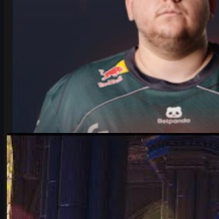
von
Michael
Johnson
Counter-Strike 2
Juni 17, 2026
IEM Cologne 2026: Falcons vs. Vitality – Analyse,
Storyline & csgo skins
Analyse des Viertelfinals Falcons vs. Vitality beim IEM Cologne
Major 2026, inklusive Storyline, Taktiken, Map-Pool und csgo
skins Tipps.