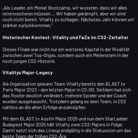
„Als Leader, ein Monat Bootcamp, wir wussten, dass wir alles
reininvestieren müssen ... Wir haben gekämpft, aber wir sind
noch nicht bereit, Vitality zu schlagen. Nächstes Jahr können wir
stärker zurückkommen.“
Historischer Kontext: Vitality und FaZe im CS2-Zeitalter
Dieses Finale war nicht nur ein weiteres Kapitel in der Rivalität
zwischen zwei Top-Orgas, sondern auch ein Meilenstein in der
noch jungen CS2-Historie.
Vitalitys Major-Legacy
Als Organisation gewann Team Vitality bereits den
BLAST.tv
Paris Major 2023
– den letzten Major in CS:GO. Seitdem hat sich
das Roster deutlich verändert, mehrere Spieler und der Coach
wurden ausgetauscht. Trotzdem gelang es dem Team, in CS2
nahtlos an die alten Erfolge anzuknüpfen.
Mit dem
BLAST.tv Austin Major 2025
und nun dem StarLadder
Budapest Major 2025 hält Vitality zwei CS2-Majors in Folge.
Damit setzt sich das Lineup endgültig in die Diskussion um das
beste Team der frühen CS2-Ära
.