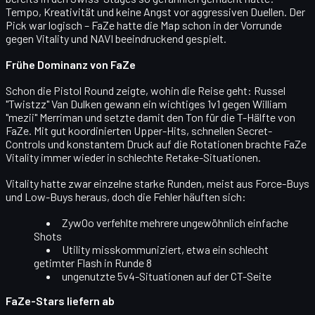
Tempo, Kreativität und keine Angst vor aggressiven Duellen. Der
Pick war logisch – FaZe hatte die Map schon in der Vorrunde
gegen Vitality und NAVI beeindruckend gespielt.
Frühe Dominanz von FaZe
Schon die Pistol Round zeigte, wohin die Reise geht:
Russel
"Twistzz" Van Dulken
gewann ein wichtiges 1v1 gegen
William
"mezii" Merriman
und setzte damit den Ton für die T-Hälfte von
FaZe. Mit gut koordinierten Upper-Hits, schnellen Secret-
Controls und konstantem Druck auf die Rotationen brachte FaZe
Vitality immer wieder in schlechte Retake-Situationen.
Vitality hatte zwar einzelne starke Runden, meist aus Force-Buys
und Low-Buys heraus, doch die Fehler häuften sich:
ZywOo verfehlte mehrere ungewöhnlich einfache
Shots
Utility misskommuniziert, etwa ein schlecht
getimter Flash in Runde 8
ungenutzte 5v4-Situationen auf der CT-Seite
FaZe-Stars liefern ab