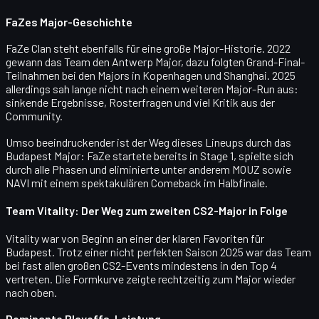
FaZes Major-Geschichte
FaZe Clan steht ebenfalls für eine große Major-Historie. 2022
gewann das Team den
Antwerp Major
, dazu folgten Grand-Final-
Teilnahmen bei den Majors in Kopenhagen und Shanghai. 2025
allerdings sah lange nicht nach einem weiteren Major-Run aus:
sinkende Ergebnisse, Rosterfragen und viel Kritik aus der
Community.
Umso beeindruckender ist der Weg dieses Lineups durch das
Budapest Major: FaZe startete bereits in
Stage 1
, spielte sich
durch alle Phasen und eliminierte unter anderem
MOUZ
sowie
NAVI
mit einem spektakulären Comeback im Halbfinale.
Team Vitality: Der Weg zum zweiten CS2-Major in Folge
Vitality war von Beginn an einer der klaren Favoriten für
Budapest. Trotz einer nicht perfekten Saison 2025 war das Team
bei fast allen großen CS2-Events mindestens in den
Top 4
vertreten. Die Formkurve zeigte rechtzeitig zum Major wieder
nach oben.
Dominante Playoffs-Leistung