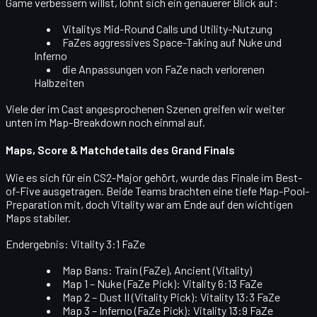
Game verbessern willst, lohnt sich ein genauerer Blick auf:
Vitalitys Mid-Round Calls und Utility-Nutzung
FaZes aggressives Space-Taking auf Nuke und
Inferno
die Anpassungen von FaZe nach verlorenen
Halbzeiten
Viele der im Cast angesprochenen Szenen greifen wir weiter
unten im Map-Breakdown noch einmal auf.
Maps, Score & Matchdetails des Grand Finals
Wie es sich für ein CS2-Major gehört, wurde das Finale im
Best-
of-Five
ausgetragen. Beide Teams brachten eine tiefe Map-Pool-
Preparation mit, doch Vitality war am Ende auf den wichtigen
Maps stabiler.
Endergebnis: Vitality 3:1 FaZe
Map Bans:
Train (FaZe), Ancient (Vitality)
Map 1 – Nuke (FaZe Pick):
Vitality 6:13 FaZe
Map 2 – Dust II (Vitality Pick):
Vitality 13:3 FaZe
Map 3 – Inferno (FaZe Pick):
Vitality 13:9 FaZe