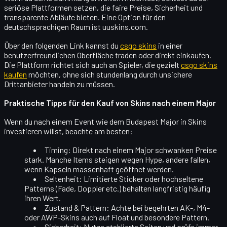
seriöse Plattformen
setzen, die faire Preise, Sicherheit und
transparente Abläufe bieten. Eine Option für den
deutschsprachigen Raum ist uuskins.com.
Über den folgenden Link kannst du
csgo skins
in einer
benutzerfreundlichen Oberfläche traden oder direkt einkaufen.
Die Plattform richtet sich auch an Spieler, die gezielt
csgo skins
kaufen
möchten, ohne sich stundenlang durch unsichere
Drittanbieter handeln zu müssen.
Praktische Tipps für den Kauf von Skins nach einem Major
Wenn du nach einem Event wie dem Budapest Major in Skins
investieren willst, beachte am besten:
Timing:
Direkt nach einem Major schwanken Preise
stark. Manche Items steigen wegen Hype, andere fallen,
wenn Kapseln massenhaft geöffnet werden.
Seltenheit:
Limitierte Sticker oder hochseltene
Patterns (Fade, Doppler etc.) behalten langfristig häufig
ihren Wert.
Zustand & Pattern:
Achte bei begehrten AK-, M4-
oder AWP-Skins auch auf Float und besondere Pattern.
Sicherheit:
Nutze etablierte Seiten und prüfe immer,