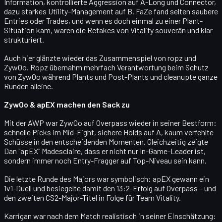
Information, kontrollierte Aggression auf A-Long und Connector,
dazu starkes Utility-Management auf B. FaZe fand selten saubere
Entries oder Trades, und wenn es doch einmal zu einer Plant-
Situation kam, waren die Retakes von Vitality souverän und klar
strukturiert.
Auch hier glänzte wieder das Zusammenspiel von
ropz
und
ZywOo
. Ropz übernahm mehrfach Verantwortung beim Schutz
von ZywOo während Plants und Post-Plants und cleanupte ganze
Runden alleine.
ZywOo & apEX machen den Sack zu
Mit der AWP war ZywOo auf Overpass wieder in seiner Bestform:
schnelle Picks im Mid-Fight, sichere Holds auf A, kaum verfehlte
Schüsse in den entscheidenden Momenten. Gleichzeitig zeigte
Dan "apEX" Madesclaire
, dass er nicht nur In-Game-Leader ist,
sondern immer noch
Entry-Fragger auf Top-Niveau
sein kann.
Die letzte Runde des Majors war symbolisch: apEX gewann ein
1v1-Duell
und besiegelte damit den
13:2-Erfolg
auf Overpass – und
den
zweiten CS2-Major-Titel in Folge
für Team Vitality.
Karrigan war nach dem Match realistisch in seiner Einschätzung: