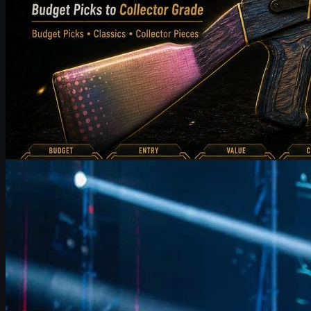
von
Michael
Johnson
Counter-Strike 2
Juni 17, 2026
FalleN und FURIA: Anpassungen, Overpass & CS2
Skins
FalleN spricht über FURIAs Weg zu den IEM Cologne Playoffs,
Taktik-Anpassungen auf Overpass und worauf Fans beim Major
und CS2 Skins achten sollten.
Juni 17, 2026