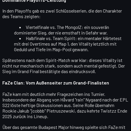
In den Playoffs gab es zwei Schlüsselserien, die den Charakter
des Teams zeigten:
Viertelfinale vs. The MongolZ:
ein souverän
dominierter Sieg, der nie ernsthaft in Gefahr war.
Halbfinale vs. Team Spirit:
ein mentaler Härtetest
mit
drei Overtimes auf Map 1
, den Vitality letztlich mit
Geduld und Tiefe im Map-Pool gewann.
Spätestens nach dem Spirit-Match war klar: dieses Vitality ist
nicht nur mechanisch stark, sondern auch
mental gefestigt
. Der
Sieg im Grand Final bestätigte das eindrucksvoll.
FaZe Clan: Vom Außenseiter zum Grand-Finalisten
FaZe kam mit deutlich mehr Fragezeichen ins Turnier.
Insbesondere der Abgang von
Håvard "rain" Nygaard
nach der EPL
S22 löste heftige Diskussionen aus. Seine Rolle übernahm
Rookie
Jakub "jcobbb" Pietruszewski
, dazu kehrte
Twistzz
Ende
2025 zurück ins Lineup.
Über das gesamte Budapest Major hinweg spielte sich FaZe mit