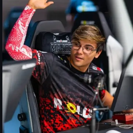
Map 1 – Nuke: FaZe setzt das erste Ausrufezeichen
Map 2 – Dust II: Vitality schaltet in den ZywOo-Modus
Map 3 – Inferno: Die Schlüsselmap des Finals
Map 4 – Overpass: Vitality demontiert FaZe
Historischer Kontext: Vitality und FaZe im CS2-
Zeitalter
Team Vitality: Der Weg zum zweiten CS2-Major in
Folge
FaZe Clan: Vom Außenseiter zum Grand-Finalisten
CS2 & CS:GO Skins sicher handeln – So nutzt du
uuskins.com
Ausblick: CS2-Season 2026 nach dem Budapest
Major
Vitality vs. FaZe beim Budapest Major 2025: Überblick
Das CS2 StarLadder Budapest Major 2025 hat geliefert:
Team
Vitality
und
FaZe Clan
trafen im Grand Final aufeinander – ein
Duell, das schon vor dem ersten Pistol Round Geschichte
geschrieben hat. Vitality ging als klarer Favorit ins Turnier, FaZe
wurde nach einer schwachen Saison 2025 von vielen schon in
Stage 1 abgeschrieben. Am Ende holt Vitality mit einem
3:1
im
Best-of-Five seinen
dritten Major-Titel insgesamt
und
zweiten
CS2-Major in Folge
.