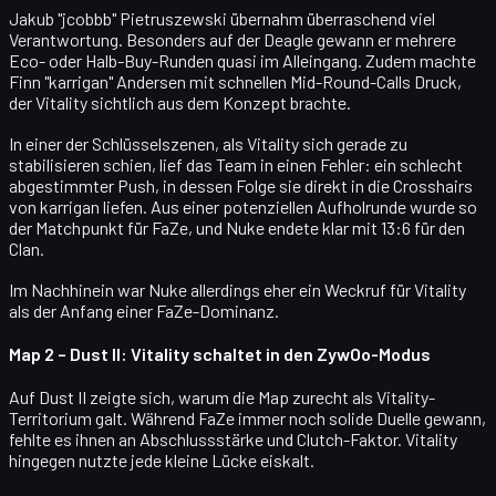
Jakub "jcobbb" Pietruszewski
übernahm überraschend viel
Verantwortung. Besonders auf der
Deagle
gewann er mehrere
Eco- oder Halb-Buy-Runden quasi im Alleingang. Zudem machte
Finn "karrigan" Andersen
mit schnellen Mid-Round-Calls Druck,
der Vitality sichtlich aus dem Konzept brachte.
In einer der Schlüsselszenen, als Vitality sich gerade zu
stabilisieren schien, lief das Team in einen Fehler: ein schlecht
abgestimmter Push, in dessen Folge sie direkt in die Crosshairs
von karrigan liefen. Aus einer potenziellen Aufholrunde wurde so
der
Matchpunkt für FaZe
, und Nuke endete klar mit
13:6
für den
Clan.
Im Nachhinein war Nuke allerdings eher ein
Weckruf für Vitality
als der Anfang einer FaZe-Dominanz.
Map 2 – Dust II: Vitality schaltet in den ZywOo-Modus
Auf
Dust II
zeigte sich, warum die Map zurecht als
Vitality-
Territorium
galt. Während FaZe immer noch solide Duelle gewann,
fehlte es ihnen an Abschlussstärke und Clutch-Faktor. Vitality
hingegen nutzte jede kleine Lücke eiskalt.