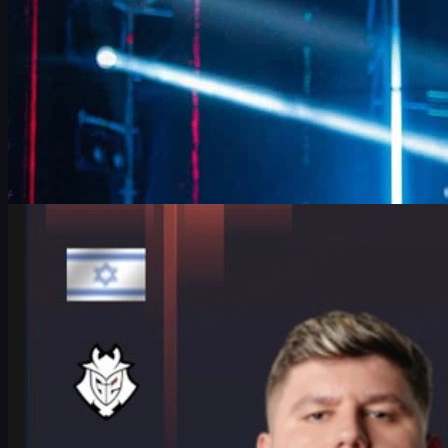
von
David William
Counter-Strike 2
Juni 17, 2026
HeavyGod über G2, Major-Druck und csgo skins in
Köln
Interview mit G2s Anchor HeavyGod zum IEM Cologne Major
2026: Mindset, Vorbereitung, Teamchemie und warum Details
über Sieg oder Niederlage entscheiden.
Juni 17, 2026