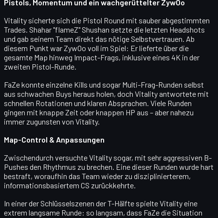
Pistols, Momentum und ein wachgerüttelter ZywOo
Vitality sicherte sich die Pistol Round mit sauber abgestimmten
Trades.
Shahar "flameZ" Shushan
setzte die letzten Headshots
und gab seinem Team direkt das nötige Selbstvertrauen. Ab
diesem Punkt war
ZywOo voll im Spiel
: Er lieferte über die
gesamte Map hinweg Impact-Frags, inklusive eines
4K in der
zweiten Pistol-Runde
.
FaZe konnte einzelne Kills und sogar Multi-Frag-Runden selbst
aus schwachen Buys heraus holen, doch Vitality antwortete mit
schnellen Rotationen und klaren Absprachen. Viele Runden
gingen mit knappe Zeit oder knappen HP aus – aber nahezu
immer zugunsten von Vitality.
Map-Control & Anpassungen
Zwischendurch versuchte Vitality sogar, mit
sehr aggressiven B-
Pushes
den Rhythmus zu brechen. Eine dieser Runden wurde hart
bestraft, woraufhin das Team wieder zu disziplinierterem,
informationsbasiertem CS zurückkehrte.
In einer der Schlüsselszenen der T-Hälfte spielte Vitality eine
extrem langsame Runde: so langsam, dass FaZe die Situation