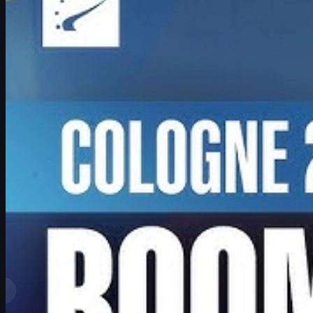
Boombl4 spricht über sein CS-Comeback, den IEM Cologne Major,
Druck auf junge Mitspieler und wie CS2-Fans mit csgo skins ihre
Erfahrung upgraden können.
Juni 17, 2026
von
David William
Mehr anzeigen