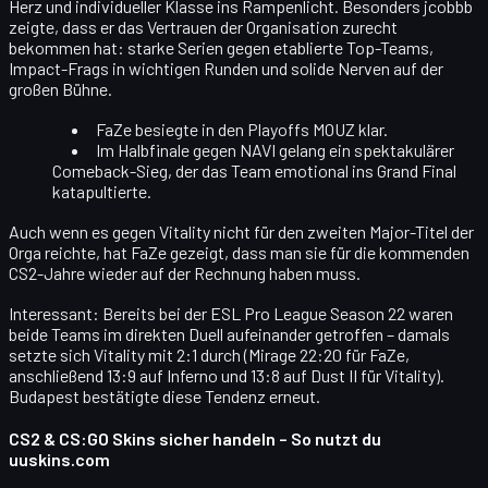
Herz und individueller Klasse
ins Rampenlicht. Besonders jcobbb
zeigte, dass er das Vertrauen der Organisation zurecht
bekommen hat: starke Serien gegen etablierte Top-Teams,
Impact-Frags in wichtigen Runden und solide Nerven auf der
großen Bühne.
FaZe besiegte in den Playoffs
MOUZ
klar.
Im Halbfinale gegen
NAVI
gelang ein spektakulärer
Comeback-Sieg, der das Team emotional ins Grand Final
katapultierte.
Auch wenn es gegen Vitality nicht für den zweiten Major-Titel der
Orga reichte, hat FaZe gezeigt, dass man sie für die kommenden
CS2-Jahre wieder auf der Rechnung haben muss.
Interessant: Bereits bei der
ESL Pro League Season 22
waren
beide Teams im direkten Duell aufeinander getroffen – damals
setzte sich Vitality mit 2:1 durch (Mirage 22:20 für FaZe,
anschließend 13:9 auf Inferno und 13:8 auf Dust II für Vitality).
Budapest bestätigte diese Tendenz erneut.
CS2 & CS:GO Skins sicher handeln – So nutzt du
uuskins.com