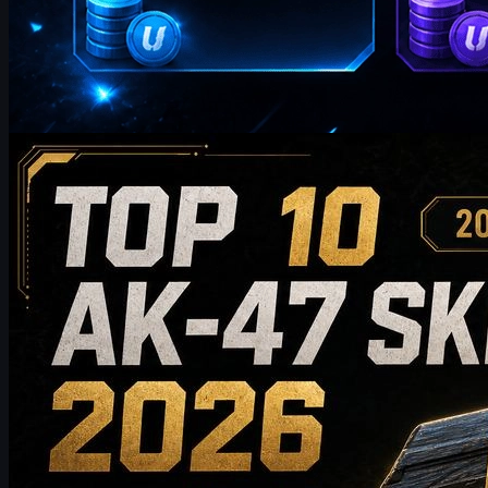
von
William Miller
Counter-Strike 2
Mai 19, 2026
Die 10 besten AK-47-Skins 2026: Von Budget-Picks
bis zur Sammlerklasse
Entdecke die 10 besten AK-47-Skins 2026 – von
budgetfreundlichen bis zu exklusiven Sammlerstücken. Dieser
Guide vergleicht Stil, Preis, Abnutzung, Marktwert und Tipps,
damit CS2-Spieler den perfekten AK-47-Skin für ihr Inventar
finden.
Mai 19, 2026