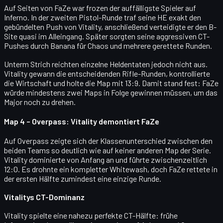
Auf Seiten von FaZe war
frozen
der auffälligste Spieler auf
Inferno. In der zweiten Pistol-Runde traf seine HE exakt den
gebündelten Push von Vitality, anschließend verteidigte er den B-
Site quasi im Alleingang. Später sorgten seine aggressiven
CT-
Pushes durch Banana
für Chaos und mehrere gerettete Runden.
Unterm Strich reichten einzelne Heldentaten jedoch nicht aus.
Vitality gewann die entscheidenden Rifle-Runden, kontrollierte
die Wirtschaft und holte die Map mit
13:9
. Damit stand fest: FaZe
würde mindestens zwei Maps in Folge gewinnen müssen, um das
Major noch zu drehen.
Map 4 – Overpass: Vitality demontiert FaZe
Auf
Overpass
zeigte sich der Klassenunterschied zwischen den
beiden Teams so deutlich wie auf keiner anderen Map der Serie.
Vitality dominierte von Anfang an und führte zwischenzeitlich
12:0
. Es drohnte ein kompletter Whitewash, doch FaZe rettete in
der ersten Hälfte zumindest eine einzige Runde.
Vitalitys CT-Dominanz
Vitality spielte eine nahezu perfekte CT-Hälfte: frühe