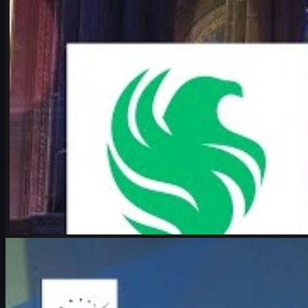
Juni 17, 2026
von
Michael
Johnson
Counter-Strike 2
Juni 17, 2026
Boombl4 über Counter-Strike, Karriereende und
csgo skins