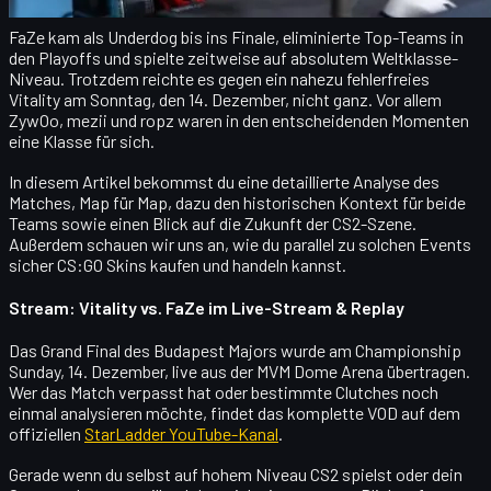
FaZe kam als Underdog bis ins Finale, eliminierte Top-Teams in
den Playoffs und spielte zeitweise auf absolutem Weltklasse-
Niveau. Trotzdem reichte es gegen ein nahezu fehlerfreies
Vitality am Sonntag, den 14. Dezember, nicht ganz. Vor allem
ZywOo
,
mezii
und
ropz
waren in den entscheidenden Momenten
eine Klasse für sich.
In diesem Artikel bekommst du eine detaillierte Analyse des
Matches, Map für Map, dazu den historischen Kontext für beide
Teams sowie einen Blick auf die Zukunft der CS2-Szene.
Außerdem schauen wir uns an, wie du parallel zu solchen Events
sicher
CS:GO Skins kaufen
und handeln kannst.
Stream: Vitality vs. FaZe im Live-Stream & Replay
Das Grand Final des Budapest Majors wurde am
Championship
Sunday, 14. Dezember
, live aus der MVM Dome Arena übertragen.
Wer das Match verpasst hat oder bestimmte Clutches noch
einmal analysieren möchte, findet das komplette VOD auf dem
offiziellen
StarLadder YouTube-Kanal
.
Gerade wenn du selbst auf hohem Niveau CS2 spielst oder dein