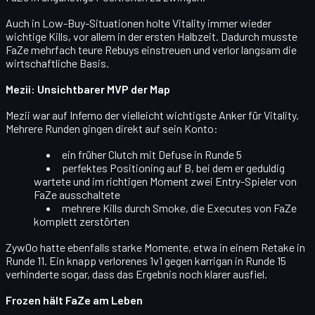
Auch in Low-Buy-Situationen holte Vitality immer wieder
wichtige Kills, vor allem in der ersten Halbzeit. Dadurch musste
FaZe mehrfach teure Rebuys einstreuen und verlor langsam die
wirtschaftliche Basis.
Mezii: Unsichtbarer MVP der Map
Mezii
war auf Inferno der vielleicht
wichtigste Anker für Vitality
.
Mehrere Runden gingen direkt auf sein Konto:
ein früher
Clutch mit Defuse
in Runde 5
perfektes Positioning auf B, bei dem er geduldig
wartete und im richtigen Moment zwei Entry-Spieler von
FaZe ausschaltete
mehrere Kills durch Smoke, die Executes von FaZe
komplett zerstörten
ZywOo hatte ebenfalls starke Momente, etwa in einem Retake in
Runde 11. Ein knapp verlorenes 1v1 gegen karrigan in Runde 15
verhinderte sogar, dass das Ergebnis noch klarer ausfiel.
Frozen hält FaZe am Leben