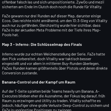
offenbar falsch las und sich umpositionierte.
ZywOo und mezii
sicherten am Ende im Clutch doch noch die Runde für Vitality.
FaZe gewann nur
drei Runden
auf dieser Map, darunter einige
Ecos. Das reichte nicht annähernd, um den
13:3-Sieg
von Vitality
auch nur zu gefährden. Gleichzeitig wurde hier sichtbar, dass
FaZe in der aktuellen Meta
Probleme mit der Tiefe ihres Map-
Pools
hat.
Map 3 – Inferno: Die Schlüsselmap des Finals
Inferno
wurde zur echten Weichenstellung der Serie. FaZe hatte
den Pick vorbereitet, doch Vitality war taktisch besser
eingestellt und vor allem in mittleren Buy-Runden überlegen.
FaZes Runden kamen größtenteils über Pistols und deren direkte
Conversion zustande.
Banana-Control und der Kampf um Raum
Auf der T-Seite spielten beide Teams heavily um
Banana
. A-
Executes blieben eher die Ausnahme, der Fokus lag darauf, früh
Raum zu erzwingen und Utility zu traden. Vitality schaffte es
jedoch, häufiger ohne große Verluste Deep-Control zu sichern und
FaZe in ungünstige Positionen zu zwingen.