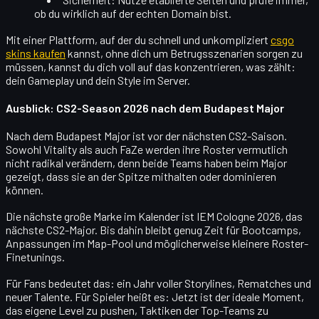
ob du wirklich auf der echten Domain bist.
Mit einer Plattform, auf der du schnell und unkompliziert
csgo
skins kaufen
kannst, ohne dich um Betrugsszenarien sorgen zu
müssen, kannst du dich voll auf das konzentrieren, was zählt:
dein Gameplay und dein Style im Server.
Ausblick: CS2-Season 2026 nach dem Budapest Major
Nach dem Budapest Major ist vor der nächsten CS2-Saison.
Sowohl Vitality als auch FaZe werden ihre Roster vermutlich
nicht radikal verändern
, denn beide Teams haben beim Major
gezeigt, dass sie an der Spitze mithalten oder dominieren
können.
Die nächste große Marke im Kalender ist
IEM Cologne 2026
, das
nächste CS2-Major. Bis dahin bleibt genug Zeit für Bootcamps,
Anpassungen im Map-Pool und möglicherweise kleinere Roster-
Finetunings.
Für Fans bedeutet das: ein Jahr voller Storylines, Rematches und
neuer Talente. Für Spieler heißt es: Jetzt ist der ideale Moment,
das eigene Level zu pushen, Taktiken der Top-Teams zu