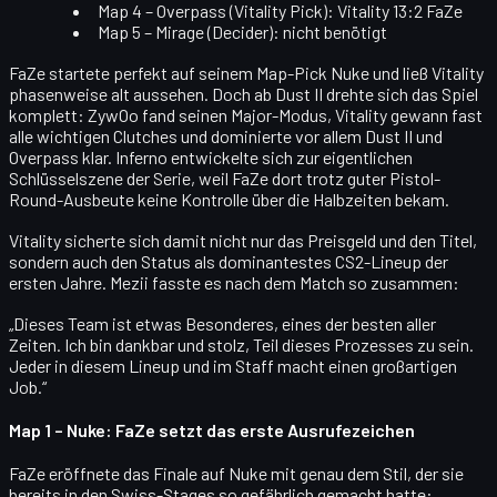
Map 4 – Overpass (Vitality Pick):
Vitality 13:2 FaZe
Map 5 – Mirage (Decider):
nicht benötigt
FaZe startete perfekt auf seinem Map-Pick Nuke und ließ Vitality
phasenweise alt aussehen. Doch ab Dust II drehte sich das Spiel
komplett: ZywOo fand seinen Major-Modus, Vitality gewann fast
alle wichtigen Clutches und dominierte vor allem Dust II und
Overpass klar. Inferno entwickelte sich zur eigentlichen
Schlüsselszene der Serie, weil FaZe dort trotz guter Pistol-
Round-Ausbeute keine Kontrolle über die Halbzeiten bekam.
Vitality sicherte sich damit nicht nur das Preisgeld und den Titel,
sondern auch den Status als
dominantestes CS2-Lineup der
ersten Jahre
. Mezii fasste es nach dem Match so zusammen:
„Dieses Team ist etwas Besonderes, eines der besten aller
Zeiten. Ich bin dankbar und stolz, Teil dieses Prozesses zu sein.
Jeder in diesem Lineup und im Staff macht einen großartigen
Job.“
Map 1 – Nuke: FaZe setzt das erste Ausrufezeichen
FaZe eröffnete das Finale auf
Nuke
mit genau dem Stil, der sie
bereits in den Swiss-Stages so gefährlich gemacht hatte: