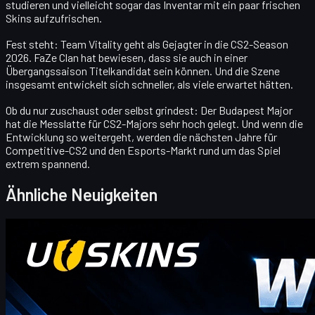
studieren und vielleicht sogar das Inventar mit ein paar frischen
Skins aufzufrischen.
Fest steht:
Team Vitality
geht als Gejagter in die CS2-Season
2026.
FaZe Clan
hat bewiesen, dass sie auch in einer
Übergangssaison Titelkandidat sein können. Und die Szene
insgesamt entwickelt sich schneller, als viele erwartet hätten.
Ob du nur zuschaust oder selbst grindest: Der Budapest Major
hat die Messlatte für CS2-Majors sehr hoch gelegt. Und wenn die
Entwicklung so weitergeht, werden die nächsten Jahre für
Competitive-CS2 und den Esports-Markt rund um das Spiel
extrem spannend.
Ähnliche Neuigkeiten
Counter-Strike 2
April 20, 2026
Hallo CS2-Händler! Willkommen in unserem
wöchentlichen Bonus-Blog!
hier finden Sie die neuesten und umfassendsten UUSKINS
Geschenkpunkt-Codes für diese Woche. Wir aktualisieren diese