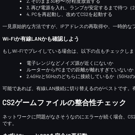
2. そのまま
30秒〜1分程度
放置する
3. 再び電源を入れ、ランプが安定するまで待つ（
4. PCを再起動し、改めてCS2を起動する
一見原始的な方法ですが、
IPアドレスの再取得
や、一時的な
Wi-Fiか有線LANかも確認しよう
もしWi-Fiでプレイしている場合は、以下の点もチェックし
電子レンジなどノイズ源が近くにないか
ルーターからPCまでの距離が離れすぎていないか
2.4GHzと5GHzのどちらに接続しているか（5GH
可能であれば、
有線LAN接続
に切り替えるのがベストです。有線接続に
CS2ゲームファイルの整合性チェック
ネットワークに問題がなさそうなのにエラーが続く場合、
C
です。