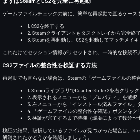
まずはSteamとCS2を完全に再起動
ゲームファイルチェックの前に、簡単な再起動で直るケース
1. CS2を終了する
2. Steamクライアントも
タスクトレイから完全終
3. Steamを再起動し、CS2を起動してマッチメイ
これだけでセッション情報がリセットされ、一時的な接続不
CS2ファイルの整合性を検証する方法
再起動でも直らない場合は、Steamの
「ゲームファイルの整
1. Steamライブラリで
Counter-Strike 2
を右クリック
2. 表示されるメニューから
「プロパティ」
を選択
3. 左メニューから
「インストール済みファイル」
4.
「ゲームファイルの整合性を確認」
ボタンをク
5. 検証が完了するまで待機（環境によって数分〜
検証の結果、破損しているファイルが見つかった場合は、Ste
解消されたかどうか
を確認しましょう。