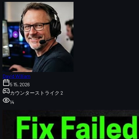
David William
5 15, 2026
カウンターストライク 2
14
CS2「Failed to Reach Any Official Servers」エラ
公式サーバーの稼働状況をまず確認する
ルーターと回線をチェック・再起動する
CS2ゲームファイルの整合性チェック