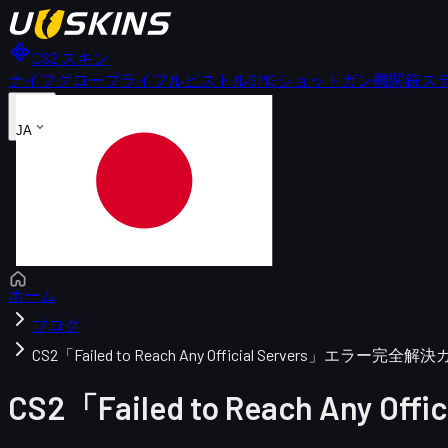
CS2 スキン
ナイフ
グローブ
ライフル
ピストル
SMG
ショットガン
機関銃
ス
JA
ホーム
ブログ
CS2「Failed to Reach Any Official Servers」エラー完全
CS2「Failed to Reach Any