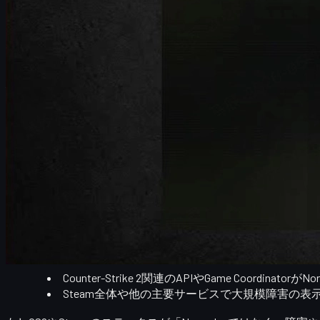
解消されるはずです。
また、接続トラブルが解決したあとによりCS2を楽しむため
後までチェックしてみてください。
公式サーバーの稼働状況をまず確認する
トラブルシューティングの基本は、
自分の環境の問題なのか
いているかどうかを確認しましょう。
Steam／CS2サーバーステータスの確認方法
非公式ながら多くのプレイヤーが利用しているステータス確
steamstat.us
サイトにアクセスしたら、次のポイントを確認しましょう。
Counter-Strike 2
関連のAPIやGame Coordinatorが
Nor
Steam全体や他の主要サービスで大規模障害の表