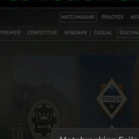
ト活用
-E-A-Tの視点
ervers」エラーとは？
に、画面上部に
「Failed to Reach Any Official Servers」
というメッ
もちろん、公式サーバーを利用するゲームモード全般がプレイ
す。
ンテナンス
トによる通信ブロック
不具合
体的な対処法までを詳しく解説します。すべて試せば、多くのケースで「Fail