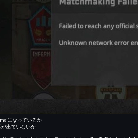
の
スキンマーケット活用術
も後半で紹介しています。ランクマ
、サーバー側の問題なのか
を切り分けることです。CS2でサーバ
認サイトとして、以下があります。
mal
になっているか
示が出ていないか