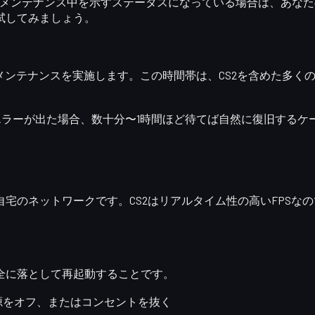
、障害やメンテナンス中を示すステータスになっている場合は、あな
試してみましょう。
amメンテナンスを実施します。この時間帯は、CS2を含めた多
cial Servers」エラーが出た場合、数十分〜1時間ほど待てば自
。
る
自宅のネットワーク
です。CS2はリアルタイム性の高いFPS
全に落として再起動する
ことです。
電源をオフ、またはコンセントを抜く