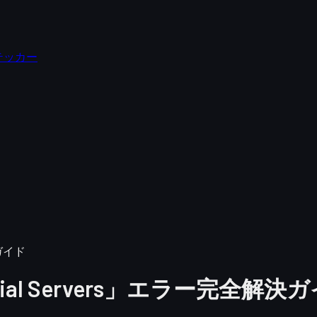
テッカー
解決ガイド
 Official Servers」エラー完全解