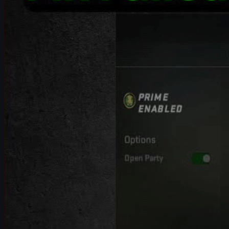
モバイルテザリングで問題の切り分け
Windowsファイアウォール設定を見直す
DNSサーバーを変更して接続性を改善する
それでも直らない時の追加チェックポイント
エラー解消後に楽しみたいCS2スキンとマーケッ
アカウント・スキン資産を守るためのセキュリティ＆E
CS2「Failed to Reach Any Official S
CS2でランクマッチやカジュアルマッチを開こうとしたとき
ことがあります。このエラーが出ると、マッチメイキングは
このエラーは、大きく分けて以下のような原因から発生しま
Valve側（公式サーバー・Steam側）の障害やメ
自宅のインターネット回線やルーターの不調
CS2やSteamのファイル破損・不整合
Windowsファイアウォールやセキュリティソフ
DNSサーバーまわりのトラブルやルーティングの
この記事では、
誰でも自宅で試せる順番
に、原因の切り分けから具