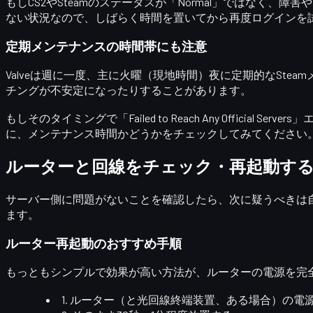
もしCS2やSteamのステータスが「Normal」ではなく
ない状況
なので、しばらく時間を置いてから再度ログインを
定期メンテナンスの時間帯にも注意
Valveは週に一度、主に
火曜（現地時間）夜
に定期的なSte
チングが不安定になったりすることがあります。
もしそのタイミングで「Failed to Reach Any Offi
に、
メンテナンス時間かどうかをチェック
してみてください
ルーターと回線をチェック・再起動す
サーバー側に問題がないことを確認したら、次に疑うべきは
ます。
ルーター再起動のおすすめ手順
もっともシンプルで効果が高い方法が、
ルーターの電源を完
1. ルーター（と光回線終端装置、ある場合）の