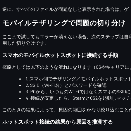
逆に、
すべてのファイルが問題なし
と表示された場合は、ゲ
モバイルテザリングで問題の切り分け
ここまで試してもエラーが消えない場合、次のステップは
自
用した切り分けです。
スマホのモバイルホットスポットに接続する手順
概略としては以下のような流れになります（OSやキャリアに
1. スマホ側で
テザリング／モバイルホットスポッ
2. SSID（Wi-Fi名）とパスワードを確認
3. PCから、いつものWi-FiではなくスマホのSSID
4. 接続が安定したら、SteamとCS2を起動しマッ
このときの結果によって、原因の範囲をかなり絞り込むこと
ホットスポット接続の結果から原因を推測する