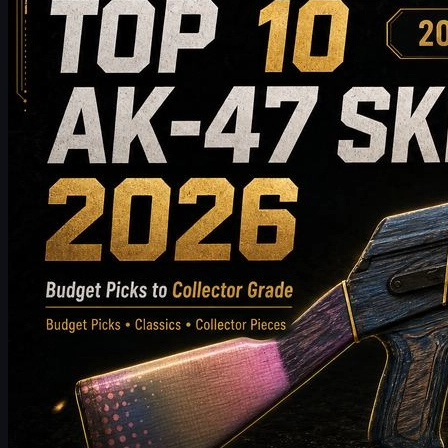
2026年に購入すべきAK-47スキン トップ10：低予
算向けからコレクター級のおすすめまで
2026年に購入する価値のあるAK-47スキン トップ10を、低予
算向けの選択肢からハイエンドなコレクター向けまでご紹介
します。このガイドでは、スタイル、価格帯、摩耗度、市場
価値、購入のコツを比較し、CS2プレイヤーが自分のインベ
ントリに最適なAK-47スキンを選ぶお手伝いをします。
5 20, 2026