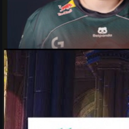
制作：
Michael
Johnson
カウンターストライク 2
6 17, 2026
IEMケルン2026：Falcons vs Vitality徹底予想
【CS2】
IEM Cologne Major 2026プレーオフで激突するTeam Falcons vs
Team Vitalityを徹底分析。karriganとropzの因縁、マッププー
ル、勝敗予想、CS2シーンへの影響を詳しく解説。
6 17, 2026