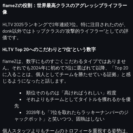
flameZの役割：世界最高クラスのアグレッシブライフラー
像
HLTV 2025ランキングで2年連続7位。特に注目されたのが、
donk以外ではトップクラスの“攻撃的ライフラー”
としての評
価です。
HLTV Top 20へのこだわりと“7位”という数字
flameZは、数字にものすごくこだわるタイプではありませ
ん。それでも2024年に初めて7位に選ばれて以降、「Top 20
に入ることは、個人としてチームを勝たせている証拠」と感
じるようになったと話します。
順位そのものは「高ければうれしい」程度
それよりも
チームとしてタイトルを獲れるか
を優
先
2026年も「7位を取れたらラッキーナンバーのジ
ャックポット」と笑いつつ、固執はしない
個人スタッツよりも
チームのトロフィー
を重視する姿勢は、