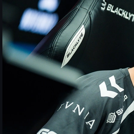
オースティン＆ブダペスト、2つのメジャー制覇
の裏側
勝ち続けるチームに付きまとう批判とプレッシャ
ー
flameZの役割：世界最高クラスのアグレッシブラ
イフラー像
2026年ロスター変動をflameZ目線で読み解く
2026年シーズンの目標と“2025年を追いかけな
い”という選択
2026年のライバル候補：Spirit・Falcons・FaZeな
ど
CS2ファン視点：試合観戦がもっと楽しくなるス
キン活用術
まとめ：flameZが示す“長く勝ち続ける”ためのマ
インド
VitalityとflameZが築いた“伝説の2025年”とは
2025年のCS2シーンを語るうえで、
Team Vitality
と
Shahar
"flameZ" Shushan
の名前を外すことはできません。BLASTオ
ースティンメジャーとStarLadderブダペストメジャー、さら