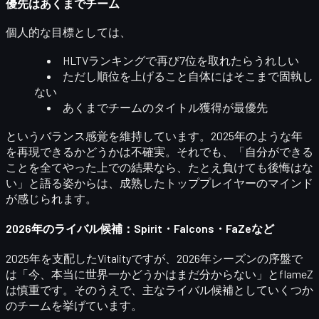
優先はあくまでチーム
個人的な目標としては、
HLTVランキングで
再び7位
を取れたらうれしい
ただし順位を上げること自体にはそこまで固執し
ない
あくまで
チームのタイトル獲得が最優先
というバランス感覚を維持しています。2025年のような年
を再現できるかどうかは不確実。それでも、「自分ができる
ことを全てやった上での結果なら、たとえ負けても後悔はな
い」と語る姿からは、成熟したトッププレイヤーのマインド
が感じられます。
2026年のライバル候補：Spirit・Falcons・FaZeなど
2025年を支配したVitalityですが、2026年シーズンの序盤で
は
「今、本当に世界一かどうかはまだ分からない」
とflameZ
は慎重です。そのうえで、主なライバル候補としていくつか
のチームを挙げています。