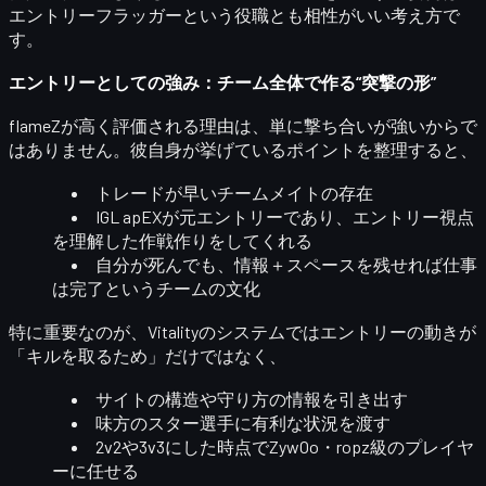
エントリーフラッガーという役職とも相性がいい考え方で
す。
エントリーとしての強み：チーム全体で作る“突撃の形”
flameZが高く評価される理由は、単に撃ち合いが強いからで
はありません。彼自身が挙げているポイントを整理すると、
トレードが早いチームメイト
の存在
IGL apEXが元エントリーであり、
エントリー視点
を理解した作戦作り
をしてくれる
自分が死んでも、
情報＋スペース
を残せれば仕事
は完了というチームの文化
特に重要なのが、Vitalityのシステムではエントリーの動きが
「キルを取るため」だけではなく、
サイトの構造や守り方の情報を引き出す
味方のスター選手に有利な状況を渡す
2v2や3v3にした時点で
ZywOo・ropz級のプレイヤ
ーに任せる