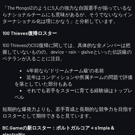
「The MongolZのように5人の強力な自国選手が揃っているな
らナショナルチームにも意味があるが、そうでないならイン
ターナショナル化は理にかなう」と分析しています。
100 Thieves復帰ロスター
100 ThievesのCS2復帰に関しては、具体的な全メンバーは把
握していないものの、
device・rain・gla1ve
といった伝説級の
ベテランが入ることに注目。
4年前なら“ドリームチーム級”の名前
近年はコンディションや所属チームの問題で評価
を落としていた部分もある
それでも
若手をスターに育てる経験値
はトップレ
ベル
短期的な爆発力よりも、若手育成と長期的な競争力を目指す
ロスターとして期待できると見ています。
BC.Gameの新ロスター：ポルトガルコア＋s1mple＆
electroNic