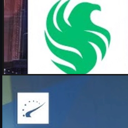
制作：
Michael
Johnson
カウンターストライク 2
6 17, 2026
Boombl4が語るCS2人生論：27歳で迎えたメジャー
再起とCounter-Strike愛
BetBoomのIGL・Boombl4がIEM Cologne Major 2026で語っ
た、NAVI退団からの再起、若手への助言、今後のキャリ
ア、そしてCS2と共に生きる理由を深掘り。CS2好き必見の
インタビュー分析記事。