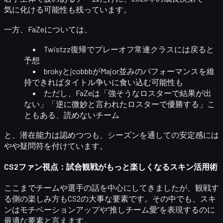
気に化ける可能性も残っています。
一方、
FaZe
については、
Twistzz復帰で
プレーオフ常連クラス
には戻ると
予想
brokyとjcobbbがMajor並みのパフォーマンスを維
持できれば
タイトル争いに食い込む
可能性も
ただし、FaZeは「強そうなロスターで結果が出
ない」「逆に微妙と言われたロスターで優勝する」こ
ともある、読めないチーム
と、潜在能力は認めつつも、シーズンを通しての安定感には
やや疑問符を付けています。
CS2ファン視点：試合観戦がもっと楽しくなるスキン活用術
ここまでチームや選手の話を中心にしてきましたが、観戦す
る側の楽しみ方もCS2の大事な要素です。その中でも、
スキ
ン
はモチベーションアップや“推しチーム愛”を表現するのに
最適な要素と言えます。