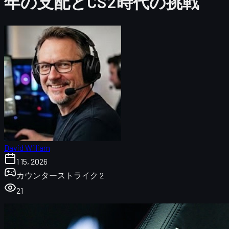
年の支配とCS2時代の挑戦
David William
1 15, 2026
カウンターストライク 2
21
VitalityとflameZが築いた“伝説の2025年”とは
2025年Vitalityの偉業をおさらい