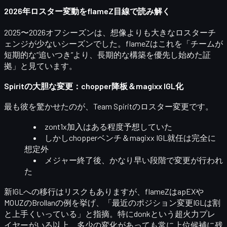
2026年ロスター変動をflameZ目線で読み解く
2025〜2026オフシーズンは、想像よりも大きなロスターチ
ェンジが少ないシーズンでした。flameZはこれを
「チームが
短期的な“追いつき”より、長期的な構築を優先し始めた証
拠」
と見ています。
Spiritの大胆な変更：chopper降板＆magixx IGL化
最も彼を驚かせたのが、
Team Spirit
のロスター変更です。
zont1x加入
はある程度予想していた
しかし
chopperベンチ＆magixx IGL就任
は完全に
想定外
メジャー終了後、かなり早い段階で変更が行われ
た
新IGLへの移行はリスクもありますが、flameZはapEXや
MOUZのBrollanの例を挙げ、
「最近のポジション変更IGLは割
と上手くいっている」
と指摘。特にdonkという超火力プレ
イヤーがいる以上、多少の変化があっても常に上位候補に残