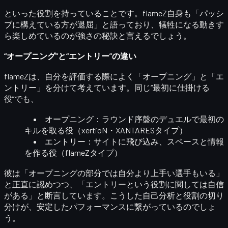
といった役割を持っていることです。flameZ自身も「パッシ
ブに構えている方が退屈」と語っており、犠牲になる動きす
ら楽しめているのが強さの秘訣と言えるでしょう。
“オープニング”と“エントリー”の違い
flameZは、自分を評価する際によく
「オープニング」と「エ
ントリー」を分けて考えています
。同じ“最初に仕掛ける
役”でも、
オープニング
：ラウンド序盤のデュエルで最初の
キルを取る役（xertioN・XANTARESタイプ）
エントリー
：サイトに飛び込み、スペースと情報
を作る役（flameZタイプ）
彼は「オープニングの部分では自分より上手い選手もいる」
と正直に認めつつ、「エントリーという役割に関しては自信
がある」と断言しています。こうした自己分析と役割の切り
分けが、安定したパフォーマンスに繋がっているのでしょ
う。