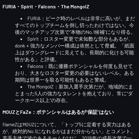
FURIA・Spirit・Falcons・The MongolZ
FURIA
：ピーク時のレベルは非常に高いが、まだ
すべてのトップチームを倒し切ったわけではない。今
後のマッチアップ次第で“本物のNo.1候補”になり得る。
Spirit
：ロスター変更で未知数な部分もあるが、
donk＋強力なメンバー構成は依然として脅威。「紙面
上はダウングレードに見えても、長期的に化ける可能
性がある」と評価。
Falcons
：既に優勝ポテンシャルを何度も見せて
おり、大きなロスター変更の必要はないレベル。ある
期間は世界一を取る可能性もあると警戒。
The MongolZ
：新加入選手次第だが、地域的にま
とまった5人の強力なタレントを抱えており、常に“ダ
ークホース以上”の存在。
MOUZとFaZe：ポテンシャルはあるが“保証”はない
flameZはMOUZについて、「トップ5に定着する実力はある
が、絶対的No.1になれるかはまだ分からない」とコメント。
若手主体で波のあるチームだけに、2026年の成長次第で一