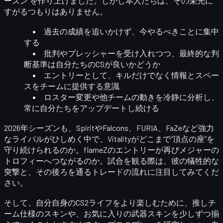
ーズン”を作り上げました。しかし本人たちは、その栄光に
すがるつもりはありません。
過去の成績を追いかけず、
今やるべきこと
に集中
する
批判やプレッシャーを受け入れつつ、最終的な判
断基準は
自分たちのCSが良いかどうか
エントリーとして、キルだけでなく
情報とスペー
ス
をチームに提供する意識
ロスター変更や他チームの動きを冷静に分析し、
常に自分たちをアップデートし続ける
2026年シーズンも、SpiritやFalcons、FURIA、FaZeなど強力
なライバルがひしめく中で、Vitalityがどこまで“頂点の座”を
守り続けられるのか。flameZのエントリーが再びメジャーの
トロフィーへつながるのか。試合を観る際は、彼の
犠牲的な
突撃と、その後ろを通るトレードの流れ
に注目してみてくだ
さい。
そして、自分自身のCS2ライフをより楽しむために、推しチ
ーム仕様のスキンや、お気に入りの武器スキンを少しずつ揃