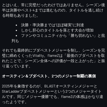
とはいえ、常に完璧だったわけではありません。シーズン後
半は決勝やベスト4までは進むものの、タイトルを逃し続け
る時期もありました。
決勝・準決勝までは“ほぼ確実”に到達
しかし肝心のタイトルを落とす大会が増加
ファンやコミュニティから「勝ち切れない」と批
判も
それでも最終的にブダペストメジャーを制し、シーズンを完
璧に締めくくったVitality。flameZは「最後のブダペストを取
れたことで、シーズン全体への評価が一段と上がった」と振
り返っています。
オースティン＆ブダペスト、2つのメジャー制覇の裏側
2025年を象徴するのが、
BLASTオースティンメジャー
と
StarLadderブダペストメジャー
という2つのメジャータイト
ルです。同じ“メジャー優勝”でも、flameZの体感はかなり違
ったようです。