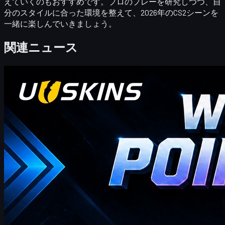
えていくのもおすすめです。プロのプレーを研究しつつ、自
分のスタイルに合った環境を整えて、2026年のCS2シーンを
一緒に楽しんでいきましょう。
関連ニュース
カウンターストライク 2
4 20, 2026
こんにちは、CS2トレーダーの皆さん！毎週ボーナ
スブログへようこそ！
ここでは、今週の最新かつ最も包括的なUUSKINSギフトポイ
ントコードをご覧いただけます。このページは毎週更新さ
れ、追加のギフトポイントをお届けします。ご注文が該当金
額を満たしている限り、以下のコードを使用してポイントを
獲得し、ストアでお気に入りのCS2スキンと交換できます！
4 20, 2026