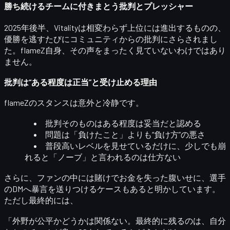
勝ち続けるチームに付きまとう批判とプレッシャー
2025年後半、Vitalityは相変わらず上位には進出するものの、
優勝を逃すたびにコミュニティからの批判にさらされまし
た。flameZ自身、その声をまったく見ていないわけではあり
ません。
批判は“ある程度は正当”と受け止める理由
flameZのスタンスは意外と冷静です。
批判そのものは
ある程度は妥当
だと認める
問題は「負けたこと」よりも
“負け方”の悪さ
普段高いレベルを見せているだけに、少しでも崩
れると「ノーブ」と言われるのは仕方ない
さらに、ファンの中には賭けでお金を失った腹いせに、選手
のDMへ暴言を送りつけるケースもあると明かしています。
ただし最終的には、
「外野が公平かどうかは関係ない。最終的に残るのは、自分