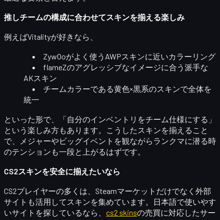
推しチームの構成に合わせてスキンを揃える楽しみ
例えばVitalityが好きなら、
ZywOoがよく使うAWPスキンに近いカラーリング
flameZのアグレッシブなイメージに合う派手な
AKスキン
チームカラーである
黄色×黒
系のスキンで全体を
統一
といった形で、「自分のインベントリをチーム仕様にする」
という楽しみ方もあります。こうしたスキンを揃えること
で、メジャーやビッグイベントを観ながらランクマに潜る時
のテンションも一段と上がるはずです。
CS2スキンを安全に揃えたいなら
CS2プレイヤーの多くは、Steamマーケットだけでなく外部
サイトも活用してスキンを集めています。日本語で使いやす
いサイトを探しているなら、
cs2 skins
の売買に対応したサー