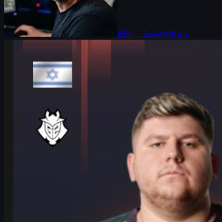
制作：
David William
カウンターストライク 2
6 17, 2026
HeavyGodが語るG2とコロン・メジャー：CS2アン
カーの極意と成長物語
G2のHeavyGodがIEM Cologne Major 2026で見せたアンカーと
しての成長、メンタル面の準備、チームの課題と優勝への鍵
を深掘り。CS2/CS:GOスキン活用術も紹介。
6 17, 2026