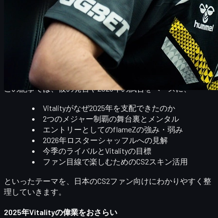
にESLグランドスラムを含む
年間9タイトル
という前代未聞
のシーズン。多くのプロが「キャリアで一度見られるかどう
か」というレベルの支配でした。
その中心にいたのが、エントリーライフラーとして世界トッ
プクラスの評価を受けるflameZ。2年連続で
HLTV Top 20の7
位
に選出され、個人としても最前線に立ち続けています。
この記事では、彼の発言や2025年の試合をベースに、
Vitalityがなぜ2025年を支配できたのか
2つのメジャー制覇の舞台裏とメンタル
エントリーとしてのflameZの強み・弱み
2026年ロスターシャッフルへの見解
今季のライバルとVitalityの目標
ファン目線で楽しむためのCS2スキン活用
といったテーマを、日本のCS2ファン向けにわかりやすく整
理していきます。
2025年Vitalityの偉業をおさらい