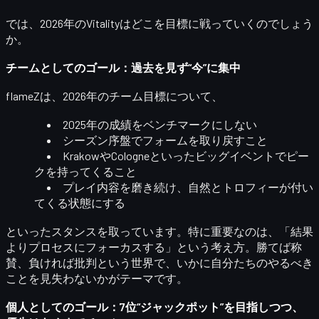
では、2026年のVitalityはどこを目標に戦っていくのでしょう
か。
チームとしてのゴール：過去を見ず“今”に集中
flameZは、2026年のチーム目標について、
2025年の成績を
ベンチマークにしない
シーズン序盤でフォームを取り戻すこと
KrakowやCologneといったビッグイベントでピー
クを持ってくる
こと
プレイ内容を磨き続け、自然とトロフィーが付い
てくる状態にする
といったスタンスを取っています。特に重要なのは、
「結果
よりプロセスにフォーカスする」
という考え方。勝てば称
賛、負ければ批判という世界で、いかに自分たちのやるべき
ことを見失わないかがテーマです。
個人としてのゴール：7位“ジャックポット”を目指しつつ、