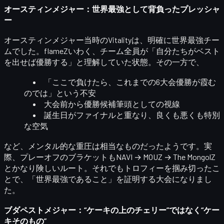
オースティンメジャー：世界最強として背負ったプレッシャ
ー
オースティンメジャー当時のVitalityは、明確に
世界最強チー
ム
でした。flameZいわく、チーム全員が「自分たちがベスト
を出せば優勝する」と理解していた状態。その一方で、
「ここで負けたら、これまでの6大会優勝が霞む
のでは」という不安
大会前から
優勝候補筆頭
としての視線
誕生日がファイナルと重なり、良くも悪くも特別
な空気
など、メンタル的な重圧は相当なものだったようです。実
際、プレーオフのブラケットも
NAVI → MOUZ → The MongolZ
とかなり険しいルート。それでもトロフィーを掴み切ったこ
とで、「世界最強であること」を証明する大会になりまし
た。
ブダペストメジャー：“ケーキの上のチェリー”ではなく“ケー
キそのもの”