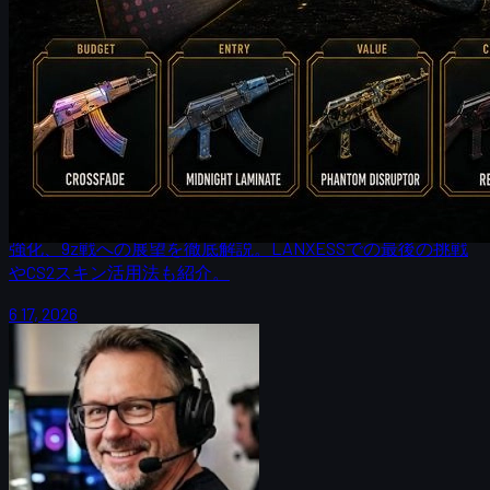
制作：
Michael
Johnson
カウンターストライク 2
6 17, 2026
FalleNが語るFURIAの調整とIEMケルン優勝への鍵
【CS2スキン事情も解説】
FalleNがIEMケルン2026で語ったFURIAの戦術調整、Overpass
強化、9z戦への展望を徹底解説。LANXESSでの最後の挑戦
やCS2スキン活用法も紹介。
6 17, 2026