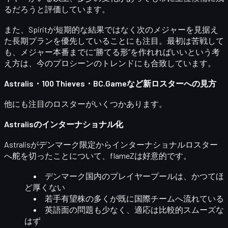
るだろうと評価しています。
また、Spiritが短期的な結果ではなく
次のメジャーを見据え
た長期プラン
を優先していることにも注目。最初は苦戦して
も、メジャー本番までに“勝てる形”を作れればいいという考
え方は、今のプロシーンのトレンドにも合致しています。
Astralis・100 Thieves・BC.Gameなど新ロスターへの見方
他にも注目のロスターがいくつかあります。
Astralisのインターナショナル化
Astralisがデンマーク限定から
インターナショナルロスター
へ舵を切ったことについて、flameZは好意的です。
デンマーク国内のプレイヤープールは、かつてほ
ど厚くない
若手有望株の多くが既に国際チームへ流れている
英語面の問題も少なく、適応は比較的スムーズな
はず