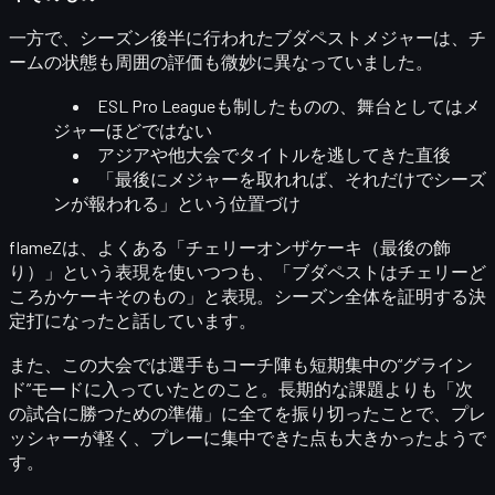
一方で、シーズン後半に行われたブダペストメジャーは、チ
ームの状態も周囲の評価も微妙に異なっていました。
ESL Pro Leagueも制したものの、舞台としてはメ
ジャーほどではない
アジアや他大会でタイトルを逃してきた直後
「最後にメジャーを取れれば、それだけでシーズ
ンが報われる」という位置づけ
flameZは、よくある「チェリーオンザケーキ（最後の飾
り）」という表現を使いつつも、「ブダペストはチェリーど
ころか
ケーキそのもの
」と表現。シーズン全体を証明する決
定打になったと話しています。
また、この大会では選手もコーチ陣も
短期集中の“グライン
ド”モード
に入っていたとのこと。長期的な課題よりも「次
の試合に勝つための準備」に全てを振り切ったことで、プレ
ッシャーが軽く、プレーに集中できた点も大きかったようで
す。