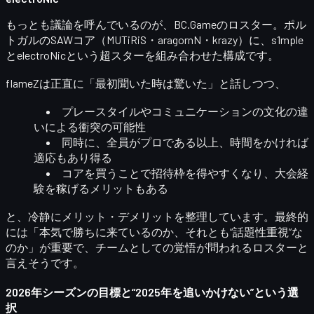
もっとも議論を呼んでいるのが、
BC.Game
のロスター。ポル
トガルのSAWコア（MUTiRiS・aragornN・krazy）に、s1mple
とelectroNicという超スターを組み合わせた構成です。
flameZは正直に「最初聞いた時は驚いた」と話しつつ、
プレースタイルやコミュニケーションの文化の違
いによる
衝突の可能性
同時に、全員がプロである以上、時間をかければ
適応もあり得る
コアを買うことで招待枠を得やすくなり、
大会経
験を稼げるメリット
もある
と、冷静にメリット・デメリットを整理しています。最終的
には「本気で勝ちに来ているのか、それとも“話題性重視”な
のか」が重要で、
チームとしての覚悟
が問われるロスターと
言えそうです。
2026年シーズンの目標と“2025年を追いかけない”という選
択