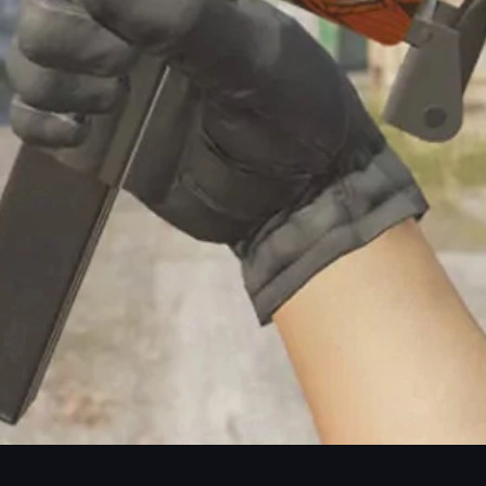
られるため、
1,001種類のパターン（パターンシード）
すべてが
レーダーが狙うべき
レア柄・人気柄
を詳しく紹介します。
解しよう
に押さえておきましょう。CS2の多くのパターンスキンと同様、こ
種類）
が存在し、インスペクト画面や外部サイトで「Pattern