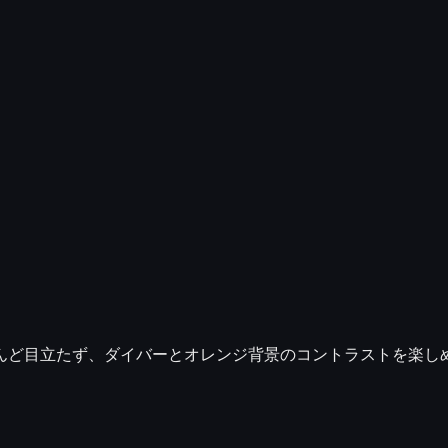
んど目立たず、
ダイバーとオレンジ背景のコントラスト
を楽し
。