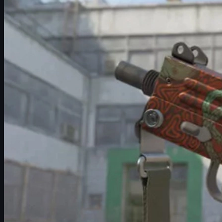
センタースカル柄パターン一覧
ダイバー単体パターン一覧
スカル＋ダイバーの複合パターン
スカル＋ダイバー＋貝殻の最レアパターン509
タツノオトシゴ（シーホース）パターン一覧
木がメインのツリーパターン一覧
MAC-10 ラストダイブの入手方法
相場・フロート・ステッカーによる価値の変化
UUSKINSでCS2スキンを安全・お得に売買する方
コレクター向けおすすめパターンと選び方
よくある質問（FAQ）
MAC-10 ラストダイブとは？概要と特徴
MAC-10 ラストダイブは、2017年に登場して以来、
パターンに
どの部分が銃本体に表示されるかによって、まったく印象の
主なモチーフは次のとおりです。
不気味な
スカル（頭蓋骨）
海中を進む
ダイバー