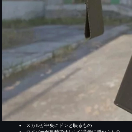
オレンジとグリーンを分ける
貝殻
レアな
タツノオトシゴ（シーホース）
独特なシルエットの
木
これらのモチーフが複雑に配置されたテクスチャから切り取
たりパターン」も存在します。
本記事では、全パターンを分類したうえで、コレクターやト
ラストダイブのパターンシステムを理
まずは、MAC-10 ラストダイブのパターンの仕組みを簡単
目が決まります。
1,001個のパターンシードとは？
ラストダイブには
0〜1,000までのパターンシード（合計1,001
ターンシードが違うだけで、
スカルが中央にドンと映るもの
ダイバーが単独でオレンジ背景に浮かぶもの