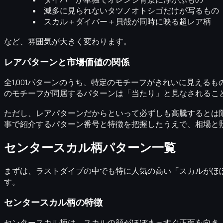
滅多に見られないタツノオトシゴだけが写るもの
スカル＋ダイバー＋貝殻が同時に映る超レア柄
など、雰囲気が大きく変わります。
レアパターンと市場価値の関係
全1,001パターンのうち、
特定のモチーフがきれいに見えるも
のモチーフが同居するパターンは「当たり」と見なされるこ
ただし、レアパターンだからといって必ずしも高騰するとは
事で紹介する
パターン番号と特徴
を把握したうえで、相場と
センタースカル柄パターン一覧
まずは、ラストダイブの中でも特に人気の高い
「スカルがほ
す。
センタースカル柄の特徴
センタースカル柄は、スカルの顔がほぼまっすぐ正面を向き