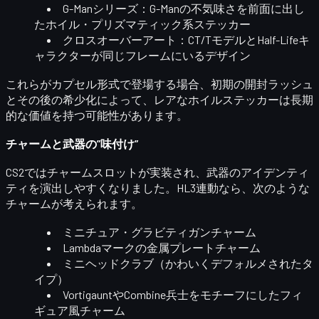
G-Manシリーズ
：G-Manの不気味さを前面に出し
たホイル・プリズマティック系ステッカー
クロスオーバーアート
：CT/TモデルとHalf-Lifeキ
ャラクターが同じフレームにいるデザイン
これらがカプセル形式で登場する場合、
初期の開封ラッシュ
とその後の希少化
によって、レアなホイルステッカーは長期
的な価値を持つ可能性があります。
チャームと武器の”味付け”
CS2ではチャームスロットが実装され、武器のアイデンティ
ティを演出しやすくなりました。HL3連動なら、次のような
チャームが考えられます。
ミニチュア・グラビティガンチャーム
Lambdaマークの金属プレートチャーム
ミニヘッドクラブ（かわいくデフォルメされたタ
イプ）
VortigauntやCombine兵士をモチーフにしたフィ
ギュア風チャーム