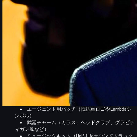
HL3発売でCS2コスメはどう変わる？
Valveは新作タイトルの発売に合わせて、既存タイトルで
コ
ラボレーション的なコスメティクス
を投入してくる傾向があ
ります。Half-Life: Alyxの時には、CS:GOにAlyx関連のステッ
カーやパッチが追加されました。
この流れを考えると、もしHL3が発売されるなら、CS2にも
かなり大規模なコスメイベントが来る可能性は高いと考えら
れます。
想定されるのは、例えば以下のようなコンテンツです。
HL3テーマのステッカーコレクション
（Gordon,
Alyx, G-Man, Combine系など）
エージェント用パッチ
（抵抗軍ロゴやLambdaシ
ンボル）
武器チャーム
（カラス、ヘッドクラブ、グラビテ
ィガン風など）
ミュージックキット
（Half-Lifeサウンドトラック