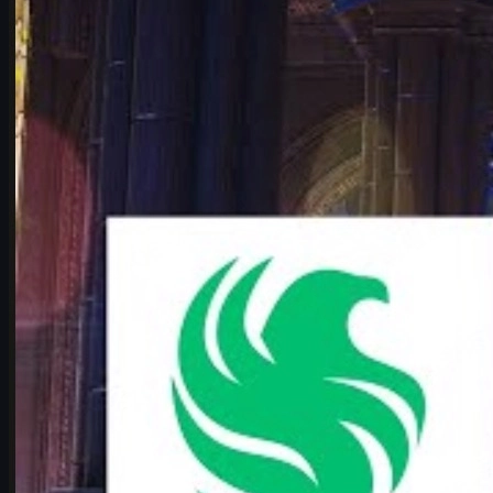
IEMケルン2026：Falcons vs Vitality徹底予想
【CS2】
IEM Cologne Major 2026プレーオフで激突するTeam Falcons vs
Team Vitalityを徹底分析。karriganとropzの因縁、マッププー
ル、勝敗予想、CS2シーンへの影響を詳しく解説。
6 17, 2026