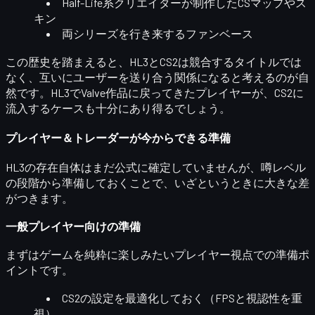
Half-Life系クリエイターが制作したCSマップやス
キン
両シリーズを行き来するファンベース
この歴史を踏まえると、HL3とCS2は
競合するタイトルでは
なく、互いにユーザーを送り合う関係
になると考えるのが自
然です。HL3でValve作品に戻ってきたプレイヤーが、CS2に
流入するケースも十分にあり得るでしょう。
プレイヤー＆トレーダーが今からできる準備
HL3の存在自体はまだ公式に確定していませんが、噂レベル
の段階から準備しておくことで、いざというときに大きな差
がつきます。
一般プレイヤー向けの準備
まずはゲームを純粋に楽しみたいプレイヤー視点での準備ポ
イントです。
CS2の設定を最適化
しておく（FPSと視認性を重
視）