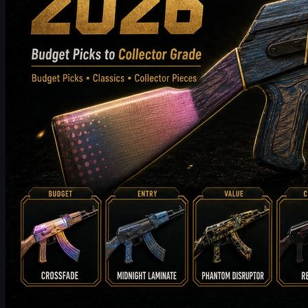
制作：
Michael
Johnson
カウンターストライク 2
6 17, 2026
FalleNが語るFURIAの調整とIEMケルン優勝への鍵
【CS2スキン事情も解説】
FalleNがIEMケルン2026で語ったFURIAの戦術調整、Overpass