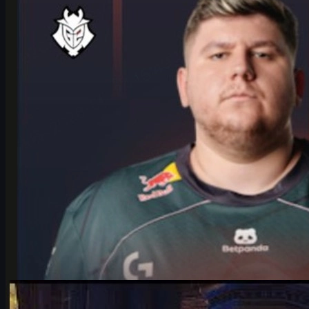
しての成長、メンタル面の準備、チームの課題と優勝への鍵
を深掘り。CS2/CS:GOスキン活用術も紹介。
6 17, 2026
制作：
Michael
Johnson
カウンターストライク 2
6 17, 2026