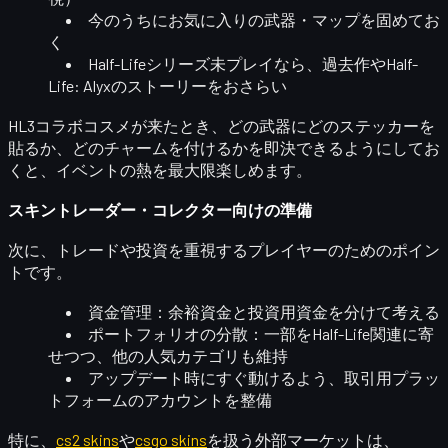
今のうちに
お気に入りの武器・マップ
を固めてお
く
Half-Lifeシリーズ未プレイなら、過去作やHalf-
Life: Alyxのストーリーをおさらい
HL3コラボコスメが来たとき、どの武器にどのステッカーを
貼るか、どのチャームを付けるかを即決できるようにしてお
くと、イベントの熱を最大限楽しめます。
スキントレーダー・コレクター向けの準備
次に、トレードや投資を重視するプレイヤーのためのポイン
トです。
資金管理
：余裕資金と投資用資金を分けて考える
ポートフォリオの分散
：一部をHalf-Life関連に寄
せつつ、他の人気カテゴリも維持
アップデート時にすぐ動けるよう、
取引用プラッ
トフォームのアカウントを整備
特に、
cs2 skins
や
csgo skins
を扱う外部マーケットは、