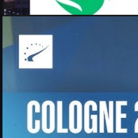
制作：
Michael
Johnson
カウンターストライク 2
6 17, 2026
Boombl4が語るCS2人生論：27歳で迎えたメジャー
再起とCounter-Strike愛
BetBoomのIGL・Boombl4がIEM Cologne Major 2026で語っ
た、NAVI退団からの再起、若手への助言、今後のキャリ
ア、そしてCS2と共に生きる理由を深掘り。CS2好き必見の
インタビュー分析記事。
6 17, 2026