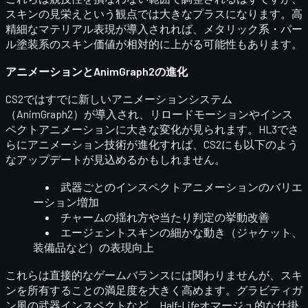
スキンの見栄え
という観点では大きなプラスになります。高
精細なマテリアル表現が導入されれば、メタリック系・パー
ル塗装系のスキン価値が相対的に上がる可能性もあります。
アニメーションとAnimGraph2の進化
CS2ではすでに新しいアニメーションシステム
（AnimGraph2）が導入され、リロードモーションやインス
ペクトアニメーションに大きな変化が見られます。HL3でさ
らにアニメーション技術が進化すれば、CS2にも以下のよう
なアップデートが見込めるかもしれません。
武器ごとのインスペクトアニメーションのバリエ
ーション増加
チャームの揺れ方や当たり判定の挙動改善
エージェントスキンの細かな動き（ジャケット、
装備品など）の表現向上
これらは直接的なゲームバランスには関わりませんが、
スキ
ンを所有することの満足度
を大きく高めます。グラビティガ
ン風の武器インスペクトなど、Half-Lifeオマージュ的な仕掛