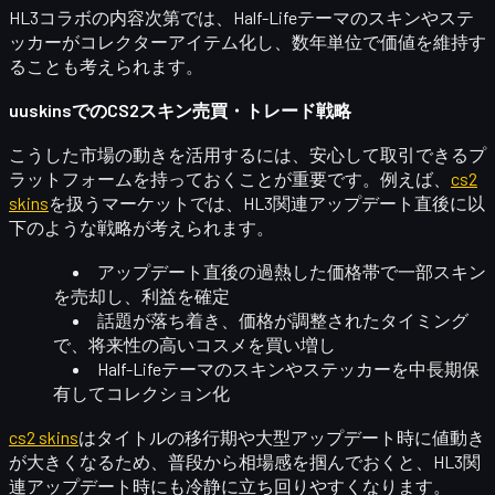
HL3コラボの内容次第では、Half-Lifeテーマのスキンやステ
ッカーが
コレクターアイテム化
し、数年単位で価値を維持す
ることも考えられます。
uuskinsでのCS2スキン売買・トレード戦略
こうした市場の動きを活用するには、
安心して取引できるプ
ラットフォーム
を持っておくことが重要です。例えば、
cs2
skins
を扱うマーケットでは、HL3関連アップデート直後に以
下のような戦略が考えられます。
アップデート直後の
過熱した価格帯で一部スキン
を売却
し、利益を確定
話題が落ち着き、価格が調整されたタイミング
で、
将来性の高いコスメを買い増し
Half-Lifeテーマのスキンやステッカーを
中長期保
有
してコレクション化
cs2 skins
はタイトルの移行期や大型アップデート時に値動き
が大きくなるため、普段から相場感を掴んでおくと、HL3関
連アップデート時にも冷静に立ち回りやすくなります。