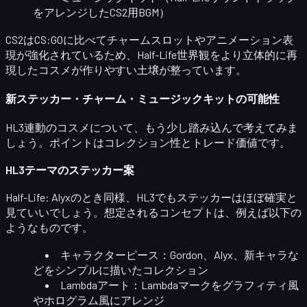
をアレンジしたCS2用BGM）
CS2はCS:GOに比べてチャームスロットやアニメーション表
現が強化されているため、
Half-Life世界観をより立体的に再
現したコスメ
が作りやすい土壌が整っています。
新ステッカー・チャーム・ミュージックキットの可能性
HL3連動のコスメについて、もう少し踏み込んで考えてみま
しょう。ポイントは
コレクション性
と
トレード価値
です。
HL3テーマのステッカー案
Half-Life: Alyxのとき同様、HL3でもステッカーはほぼ確実と
見ていいでしょう。想定されるコンセプトは、例えば以下の
ようなものです。
キャラクターピース
：Gordon、Alyx、新キャラな
どをシンプルに描いたコレクション
Lambdaアート
：Lambdaマークをグラフィティ風
やホログラム風にアレンジ