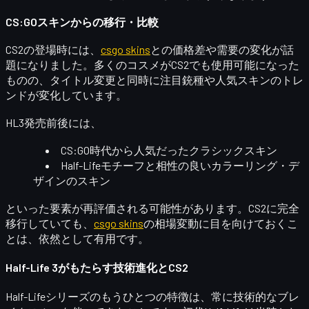
CS:GOスキンからの移行・比較
CS2の登場時には、
csgo skins
との価格差や需要の変化が話
題になりました。多くのコスメがCS2でも使用可能になった
ものの、タイトル変更と同時に
注目銃種や人気スキンのトレ
ンドが変化
しています。
HL3発売前後には、
CS:GO時代から人気だったクラシックスキン
Half-Lifeモチーフと相性の良いカラーリング・デ
ザインのスキン
といった要素が再評価される可能性があります。CS2に完全
移行していても、
csgo skins
の相場変動に目を向けておくこ
とは、依然として有用です。
Half-Life 3がもたらす技術進化とCS2
Half-Lifeシリーズのもうひとつの特徴は、
常に技術的なブレ