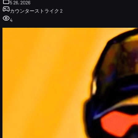
5 26, 2026
カウンターストライク 2
4
Half-Life 3とCS2の関係とは？
HL3発売でCS2コスメはどう変わる？
新ステッカー・チャーム・ミュージックキットの
可能性
CS2スキン市場とuuskinsへの影響
Half-Life 3がもたらす技術進化とCS2
開発リソースとアップデート速度への影響
Half-LifeとCounter-Strikeの歴史的な関係
プレイヤー＆トレーダーが今からできる準備
今後の展望とまとめ
Half-Life 3とCS2の関係とは？
Half-Life 3（以下HL3）の噂は、20年以上にわたってPCゲー
マーを翻弄し続けてきました。最近では、Counter-Strike
2（CS2）のゲームファイル内に「HLX」と思われる記述が見
つかり、
「ついに来るのでは？」
という期待が再燃していま