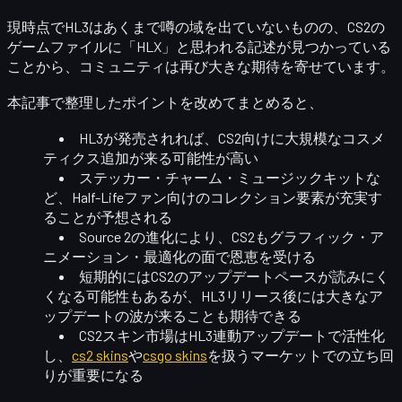
現時点でHL3はあくまで噂の域を出ていないものの、CS2の
ゲームファイルに「HLX」と思われる記述が見つかっている
ことから、コミュニティは再び大きな期待を寄せています。
本記事で整理したポイントを改めてまとめると、
HL3が発売されれば、
CS2向けに大規模なコスメ
ティクス追加
が来る可能性が高い
ステッカー・チャーム・ミュージックキットな
ど、Half-Lifeファン向けのコレクション要素が充実す
ることが予想される
Source 2の進化により、CS2も
グラフィック・ア
ニメーション・最適化
の面で恩恵を受ける
短期的にはCS2のアップデートペースが読みにく
くなる可能性もあるが、HL3リリース後には
大きなア
ップデートの波
が来ることも期待できる
CS2スキン市場はHL3連動アップデートで活性化
し、
cs2 skins
や
csgo skins
を扱うマーケットでの立ち回
りが重要になる