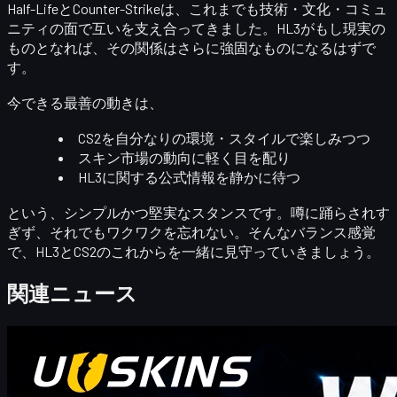
Half-LifeとCounter-Strikeは、これまでも
技術・文化・コミュ
ニティ
の面で互いを支え合ってきました。HL3がもし現実の
ものとなれば、その関係はさらに強固なものになるはずで
す。
今できる最善の動きは、
CS2を自分なりの環境・スタイルで楽しみつつ
スキン市場の動向に軽く目を配り
HL3に関する公式情報を静かに待つ
という、シンプルかつ堅実なスタンスです。噂に踊らされす
ぎず、それでもワクワクを忘れない。そんなバランス感覚
で、HL3とCS2のこれからを一緒に見守っていきましょう。
関連ニュース
カウンターストライク 2
4 20, 2026
こんにちは、CS2トレーダーの皆さん！毎週ボーナ
スブログへようこそ！