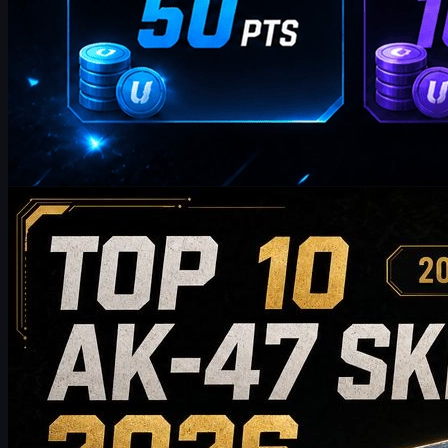
制作：
William Miller
カウンターストライク 2
5 20, 2026
2026年に購入すべきAK-47スキン トップ10：低予
算向けからコレクター級のおすすめまで
2026年に購入する価値のあるAK-47スキン トップ10を、低予
算向けの選択肢からハイエンドなコレクター向けまでご紹介
します。このガイドでは、スタイル、価格帯、摩耗度、市場
価値、購入のコツを比較し、CS2プレイヤーが自分のインベ
ントリに最適なAK-47スキンを選ぶお手伝いをします。
5 20, 2026