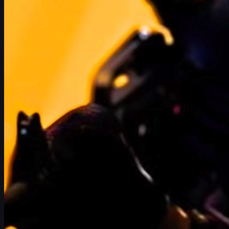
す。
CSシリーズは、もともと初代Half-LifeのMODとして誕生した
タイトルです。そのため、Half-LifeとCounter-Strikeの2つの
シリーズは、テクノロジー面でもコミュニティ面でも、常に
強い相互作用
を持ってきました。
では、もし本当にHL3がリリースされたら、CS2には何が起
きるのでしょうか？
CS2向けの新しいステッカー・チャーム・ミュー
ジックキット
Source 2エンジン周りの技術的な大幅進化
開発リソース配分の変化によるアップデート頻度
への影響
そして、
CS2スキン市場やトレード環境へのイン
パクト
この記事では、現時点ではあくまで
推測
であることを前提に
しつつ、ゲーマー＆トレーダー目線でHL3とCS2の未来を深
掘りしていきます。