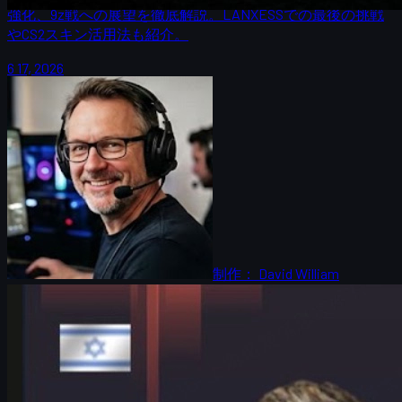
強化、9z戦への展望を徹底解説。LANXESSでの最後の挑戦
やCS2スキン活用法も紹介。
6 17, 2026
制作：
David William
カウンターストライク 2
6 17, 2026
HeavyGodが語るG2とコロン・メジャー：CS2アン
カーの極意と成長物語
G2のHeavyGodがIEM Cologne Major 2026で見せたアンカーと