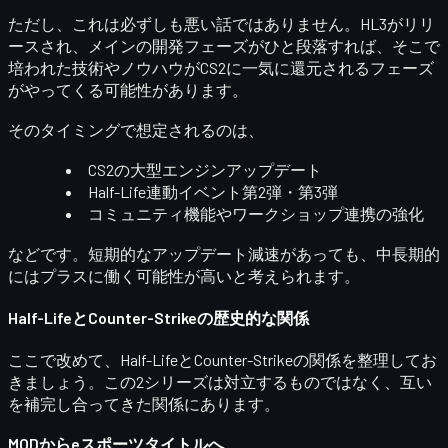
ただし、これは必ずしも悪い話ではありません。HL3がリリ
ースされ、メインの開発フェーズがひと段落すれば、そこで
培われた技術やノウハウが
CS2に一気に還元される
フェーズ
がやってくる可能性があります。
そのタイミングで想定されるのは、
CS2の大型エンジンアップデート
Half-Life連動イベント第2弾・第3弾
コミュニティ機能やワークショップ連携の強化
などです。短期的なアップデート減速があっても、
中長期的
にはプラス
に働く可能性が高いと考えられます。
Half-LifeとCounter-Strikeの歴史的な関係
ここで改めて、Half-LifeとCounter-Strikeの関係を整理してお
きましょう。この2シリーズは対立するものではなく、
互い
を補完し合ってきた関係
にあります。
MODからeスポーツタイトルへ