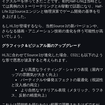
イクスルーを伴ってきた
ことです。初代Half-Lifeは当時とし
ては異例のストーリーテリングとAI挙動で話題になり、Half-
Life 2はSourceエンジンと物理演算でゲーム開発の基準を引
き上げました。
もしHL3が登場するなら、当然
Source 2の新バージョン
や、
さらなる描画・アニメーション技術の進化を伴う可能性が高
いでしょう。
グラフィック＆ビジュアル面のアップグレード
HL3に合わせてSource 2が進化した場合、CS2にも以下のよう
な形で恩恵が波及すると考えられます。
より高度なライティング・シャドウ表現（屋内マ
ップの雰囲気が大きく向上）
パーティクルや爆発エフェクトの最適化（視認性
と没入感の両立）
より自然なマテリアル表現（メタリック、ラフネ
ス、反射の精度向上）
これらは競技性を損なわない範囲で調整されるはずですが、