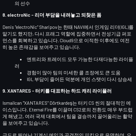
의 선수
8. electroNic – 리더 부담을 내려놓고 되찾은 폼
Denis "electroNic" Sharipov
는 한때 NAVI에서 인게임 리더(IGL)를
맡기도 했지만, 다시 프래그 역할에 집중하면서
전성기급 퍼포
먼스를 회복
하고 있습니다. Cloud9으로 이적한 이후에도 여전
히 높은 존재감을 보여주고 있습니다.
엔트리와 트레이드 모두 가능한 다재다능한 라이플
러
경험이 많아 팀의 미세한 콜 조정에도 큰 도움
IGL 부담이 줄어든 덕분에 개인 스탯이 다시 상승세
9. XANTARES – 터키를 대표하는 하드 캐리 라이플러
Ismailcan "XANTARES" Dörtkardeş
는 터키 CS 씬의 절대적인 에
이스입니다. Eternal Fire를 이끌며 CS2로의 전환도 매우 부드럽
게 해냈고, 여러 국제 대회에서
팀을 결승까지 끌어올리는
활약
을 보여주고 있습니다.
극도로 뛰어난 기계식 에임과 공격적인 피킹으로 유명하며, 오