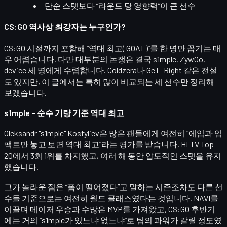
단순 스탯보다
“라운드 당 영향력”
이 큰 선수
CS:GO 역사상 최강자는 누구인가?
CS:GO 시절까지 포함해
“역대 최고( GOAT )”
를 한 명만 꼽기는 매
우 어렵습니다. 다만 대부분의 논쟁은 결국
s1mple, ZywOo,
device
세 명에게 수렴합니다. Coldzera나 GeT_Right 같은 전설
도 있지만, 이 글에서는 특히 많이 비교되는 세 선수만 정리해
보겠습니다.
s1mple – 순수 기량 기준 역대 최고
Oleksandr "s1mple" Kostyliev
은 많은 팬들에게 여전히 “에임과 임
팩트만 놓고 보면 역대 최고”라는 평가를 받습니다. HLTV Top
20에서
3회 1위
를 차지했고, 여러 해 동안 압도적인 스탯을 유지
했습니다.
그가 놀라운 점은 “폼이 떨어졌다”고 말하는 시즌조차도 다른 선
수들 기준으로는
여전히 월드 클래스
였다는 것입니다. NAVI를
이끌며 메이저 우승과 수많은 MVP를 가져왔고, CS:GO 후반기
에는 거의
“s1mple가 있느냐 없느냐”
로 팀의 파워가 갈릴 정도였