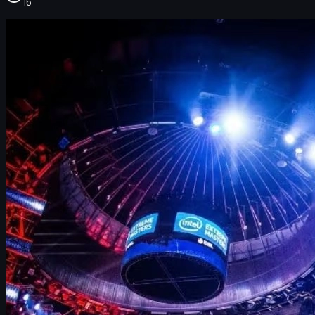
16
CS2 최고의 선수를 지금 단정 짓기 어려운 이유
현재 CS2 최고의 선수 후보
2025년 기준 CS2 TOP 10 선수 분석
CS:GO 역사상 최강자는 누구인가?
2025년 최고의 CS2 팀
s1mple은 정말 은퇴했는가?
실력자들이 챙기는 CS2 스킨과 구매 팁
나도 상위 1%가 되고 싶다면
CS2 최고의 선수를 지금 단정 짓기 어려운 이유
많은 팬들이
“CS2 최고의 선수는 누구냐”
라는 질문을 던지지만,
정답을 내리기에는 아직 이른 편입니다. CS2는 CS:GO에서 넘어
온 지 얼마 되지 않았고, 메타와 맵 구조, 스모크·틱 시스템 등 여
러 요소가 계속 바뀌고 있기 때문입니다.
그럼에도 불구하고 CS:GO 시절부터 실력을 증명해 온 스타들
과, CS2에서 폭발적으로 성장한 신예들 덕분에 어느 정도
“현 시
점 최고의 선수 후보군”
은 정리할 수 있습니다. 이 글에서는: