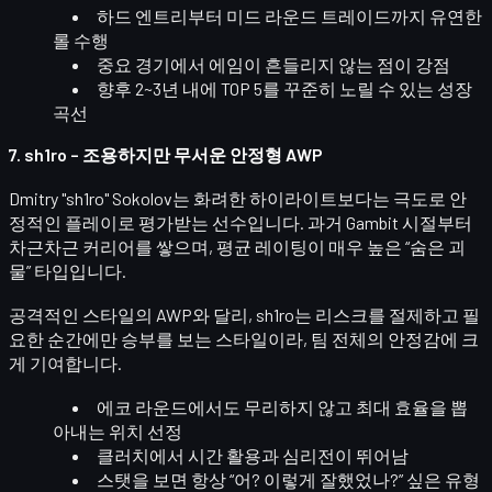
하드 엔트리부터 미드 라운드 트레이드까지
유연한
롤 수행
중요 경기에서
에임이 흔들리지 않는 점
이 강점
향후 2~3년 내에 TOP 5를 꾸준히 노릴 수 있는 성장
곡선
7. sh1ro – 조용하지만 무서운 안정형 AWP
Dmitry "sh1ro" Sokolov
는 화려한 하이라이트보다는
극도로 안
정적인 플레이
로 평가받는 선수입니다. 과거 Gambit 시절부터
차근차근 커리어를 쌓으며, 평균 레이팅이 매우 높은 “숨은 괴
물” 타입입니다.
공격적인 스타일의 AWP와 달리, sh1ro는
리스크를 절제하고 필
요한 순간에만 승부를 보는 스타일
이라, 팀 전체의 안정감에 크
게 기여합니다.
에코 라운드에서도
무리하지 않고 최대 효율을 뽑
아내는 위치 선정
클러치에서 시간 활용과 심리전이 뛰어남
스탯을 보면 항상 “어? 이렇게 잘했었나?” 싶은 유형