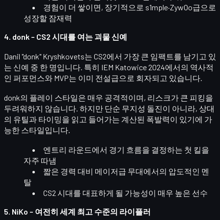
경험이 더 쌓이면, 장기적으로 s1mple·ZywOo급으로
성장할 잠재력
4. donk – CS2 시대를 여는 괴물 신예
Danil "donk" Kryshkovets
는 CS2에서 가장 큰 임팩트를 남기고 있
는 신예 중 한 명입니다. 특히 IEM Katowice 2024에서의
역사적
인 퍼포먼스와 MVP
는 이미 전설급으로 회자되고 있습니다.
donk의 플레이 스타일은 매우 공격적이며, 리스크가 큰 피킹을
두려워하지 않습니다. 하지만 단순 무지성 돌진이 아니라, 상대
의 유틸과 타이밍을 읽고 들어가는
계산된 폭발력
이 있기에 가
능한 스타일입니다.
엔트리 라운드에서
경기 흐름을 결정하는 첫 킬
을
자주 따냄
짧은 경력 대비 메이저급 무대에서의 압도적인 멘
탈
CS2 시대를 대표하게 될 가능성이 매우 높은 선수
5. NiKo – 여전히 세계 최고 수준의 라이플러