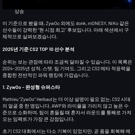
적응력
: CS:GO → CS2 전환 후 퍼포먼스 유지 또는
상승
이 기준으로 봤을 때, ZywOo 외에도
donk, m0NESY, NiKo
같은
선수들이 강력한 “현 시점 최고” 후보입니다. 아래 섹션에서 구
체적으로 살펴보겠습니다.
2025년 기준 CS2 TOP 10 선수 분석
순위는 보는 관점에 따라 조금씩 달라질 수 있습니다. 이 목록은
2024~2025년 성적, 스탯, 팀 기여도, 그리고 CS2 메타 적응력을
종합한
전반적인 파워 랭킹
에 가깝습니다.
1. ZywOo – 완성형 슈퍼스타
Mathieu "ZywOo" Herbaut
는 더 이상 설명이 필요 없는, CS2 시대
의 얼굴 중 한 명입니다. AWP와 라이플을 가리지 않고 높은 수
준으로 소화하며, 팀이 흔들릴 때
혼자서 라운드를 통째로 가져
오는 임팩트
가 가장 큰 강점입니다.
초기 CS2 대회에서는 다소 기복이 있었지만, 곧 폼을 회복해 메