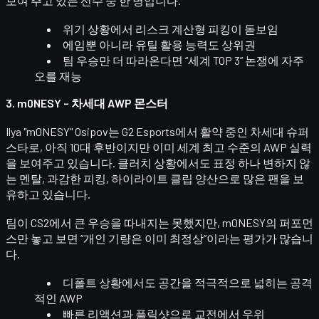
보여 주고 있는 선수 중 한 명입니다.
위기 상황에서
리스크 계산형 피킹
이 돋보임
에임뿐 아니라 유틸 활용 능력도 상위권
팀 우승만 더 따라온다면 “세계 TOP 3” 논쟁에 자주
오를 재능
3. m0NESY – 차세대 AWP 몬스터
Ilya "m0NESY" Osipov
는 G2 Esports에서 활약 중인 차세대 슈퍼
스타로, 아직 10대 후반이지만 이미
세계 최고 수준의 AWP 실력
을 보여주고 있습니다. 클러치 상황에서도 표정 하나 변하지 않
는 멘탈, 과감한 피킹, 하이라이트 클립 양산으로 많은 팬을 보
유하고 있습니다.
팀이 CS2에서 큰 우승을 따내지는 못했지만, m0NESY의 퍼포먼
스만 놓고 보면
“개인 기량은 이미 최정상”
이라는 평가가 많습니
다.
디폴트 상황에서도
공간을 적극적으로 넓히는 공격
적인 AWP
빠른 리액션과 플릭샷으로 교전에서 우위