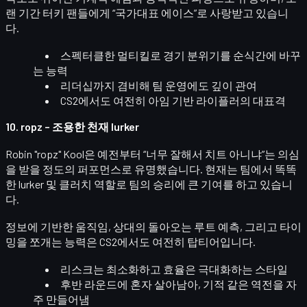
랜 기간 터키 팬들에게
“국가대표 에이스”
로 사랑받고 있습니
다.
스펙터클한 멀티킬
로 경기 분위기를 순식간에 바꾸
는 능력
리더십까지 겸비해 팀 운영에도 깊이 관여
CS2에서도 여전히 아임 기반 라이플러의 대표격
10. ropz – 조용한 천재 lurker
Robin "ropz" Kool
은 예전부터 “너무 잘해서 치트 아니냐”는 의심
을 받을 정도의 퍼포먼스로 유명했습니다. 현재는 팀에서 똑똑
한
lurker 및 클러치 역할
로 팀의 승리에 큰 기여를 하고 있습니
다.
정보에 기반한 움직임, 상대의 돌아오는 루트 예측, 그리고 타이
밍을 쪼개는 능력은 CS2에서도 여전히 탑티어입니다.
리스크는 최소화하고 효율은 극대화하는 스타일
후반 라운드에 혼자 살아남아, 기적 같은 역전을 자
주 만들어냄