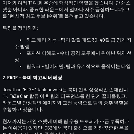
이저와 여러 T1 대회 우승에 핵심적인 역할을 했습니다. 단순 스
탯뿐 아니라,
중요한 라운드에서 얼마나 자주 등장하느냐
가 그
를 “현 시점 최고 후보 1순위”로 올려놓고 있습니다.
특징을 정리하면:
하드 캐리 가능
– 팀이 말릴 때도 30~40킬 급 경기 자
주 발생
포지션 이해도
– 수비·공격 모두에서 뛰어난 위치 선
정
팀워크
– 별이지만, 팀과 유기적으로 움직이는 타입
2. EliGE – 북미 최고의 베테랑
Jonathan "EliGE" Jablonowski
는 북미 씬의 상징적인 존재입니
다. FaZe Clan 합류 이후 팀의 퍼포먼스를 한 단계 끌어올렸고,
라운드별 안정적인 데미지와 교전 능력으로
팀의 중추
역할을
수행하고 있습니다.
현재까지는 개인 스탯에 비해 팀 우승 트로피가 조금 부족하다
는 아쉬움이 있지만,
CS2에서 북미 출신으로 가장 꾸준한 폼
을