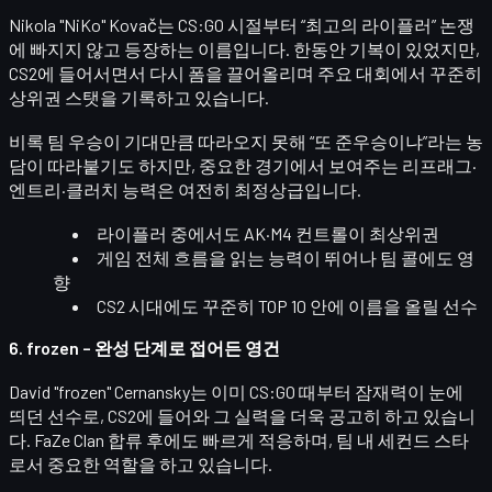
Nikola "NiKo" Kovač
는 CS:GO 시절부터 “최고의 라이플러” 논쟁
에 빠지지 않고 등장하는 이름입니다. 한동안 기복이 있었지만,
CS2에 들어서면서 다시 폼을 끌어올리며
주요 대회에서 꾸준히
상위권 스탯
을 기록하고 있습니다.
비록 팀 우승이 기대만큼 따라오지 못해 “또 준우승이냐”라는 농
담이 따라붙기도 하지만, 중요한 경기에서 보여주는
리프래그·
엔트리·클러치 능력
은 여전히 최정상급입니다.
라이플러 중에서도
AK·M4 컨트롤이 최상위권
게임 전체 흐름을 읽는 능력이 뛰어나 팀 콜에도 영
향
CS2 시대에도 꾸준히 TOP 10 안에 이름을 올릴 선수
6. frozen – 완성 단계로 접어든 영건
David "frozen" Cernansky
는 이미 CS:GO 때부터 잠재력이 눈에
띄던 선수로, CS2에 들어와 그 실력을 더욱 공고히 하고 있습니
다. FaZe Clan 합류 후에도 빠르게 적응하며,
팀 내 세컨드 스타
로서 중요한 역할을 하고 있습니다.