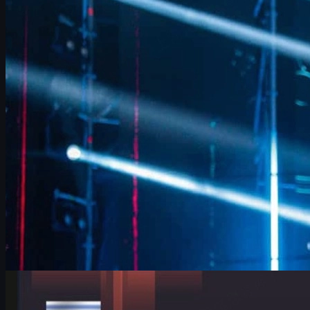
도전
FURIA의 베테랑 IGL FalleN이 IEM 쾰른 2026에서 밝힌 전술 조
정, Overpass 개선, 9z 분석, 은퇴를 앞둔 마지막 도전, 그리고
CS2 스킨 문화까지 깊이 있게 정리했습니다.
6월 17, 2026
제작:
David William
카운터 스트라이크 2
6월 17, 2026
IEM 쾰른 메이저에서 빛난 HeavyGod 인터뷰와 CS2