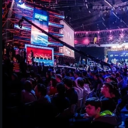
2025년 기준 CS2
TOP 10 선수
CS:GO 시절
역대급 선수들
(s1mple, ZywOo, device)
현재
최고의 CS2 팀
실력과 멘탈에 도움 되는
스킨·환경 세팅 팁
까지 한 번에 정리해 보겠습니다.
현재 CS2 최고의 선수 후보
단도직입적으로 말하면, 2025년 기준으로 가장 많이 언급되는
이름은
ZywOo
입니다. CS:GO 말기부터 이미 세계 최정상급이었
고, CS2에서도 곧바로 적응하며 팀의 주요 타이틀을 이끌었기
때문입니다.
하지만,
“최고”라는 타이틀을 단 한 사람에게 주기에는 아직 변
수
가 많습니다. CS2에서는 다음 기준들이 함께 고려됩니다.
개인 스탯
: 레이팅, ADR, K/D, 엔트리 성공률 등
팀 성적
: 메이저 및 T1 대회 우승, 꾸준한 상위권
클러치·임팩트
: 팀이 무너질 때 라운드를 뒤집는 능
력