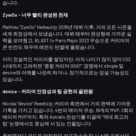
습니다.
ZywOo – 너무 빨리 완성된 천재
Mathieu "ZywOo" Herbaut
는 2018년 데뷔 이후, 거의 모든 시즌을
세계 최정상
에서 보냈습니다. 데뷔 때부터 완성형에 가까운 실
력을 보여줬고, BLAST.tv Paris Major 2023 우승으로 커리어의
큰 빈칸도 채우며 레전드 반열에 올랐습니다.
이미 전설적인 커리어를 쌓았지만, 아직 나이가 많지 않아 CS2
시대까지 고려하면
“종합 커리어 GOAT”
경쟁에서 s1mple 및
device와 어깨를 나란히 하거나, 장기적으로는 앞설 가능성도
있습니다.
device – 커리어 안정성과 팀 공헌의 끝판왕
Nicolai "device" Reedtz
는 커리어 측면에서 거의 완벽에 가까운
기록을 가지고 있습니다.
4번의 메이저 우승, 19개의 MVP, 2회의
메이저 MVP
까지, 특히 Astralis 전성기를 이끌며 “역대 최고의
팀” 논쟁에서도 중심에 서 있는 인물입니다.
폭발력보다
극도로 안정적인 퍼포먼스
와 팀 시스템 속에서의