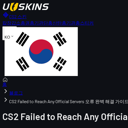
CS2 스킨
칼
장갑
소총
권총
기관단총
산탄총
기관총
스티커
KO
홈
블로그
CS2 Failed to Reach Any Official Servers 오류 완벽 해결 가이
CS2 Failed to Reach Any Of