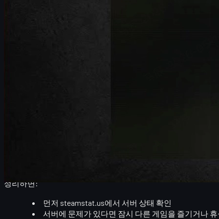
1-1. CS2 서버 상태 확인 방법
CS2와 관련된 스팀 네트워크 상태는 아래 사이트에서 확인할 수
steamstat.us
접속
페이지 중간에서
Counter-Strike 2
혹은
Counter-Strik
표시 상태가
"Normal"
이면 서버는 정상 운영 중
에러, Degraded, 또는 Down과 같은 메시지가 보
만약 Counter-Strike 관련 항목이 정상으로 표시된다면, 문제는
고
밸브가 복구해 줄 때까지 기다리는 수밖에 없습니다
.
1-2. 정기 점검 시간 주의
밸브는 주기적으로
스팀 전체 점검
을 진행합니다. 특히 한국 시
유저가 동시에 영향을 받기 때문에, 굳이 내 PC 설정을 뒤집어가
정리하면:
먼저
steamstat.us
에서 서버 상태 확인
서버에 문제가 있다면
잠시 다른 게임을 즐기거나 휴