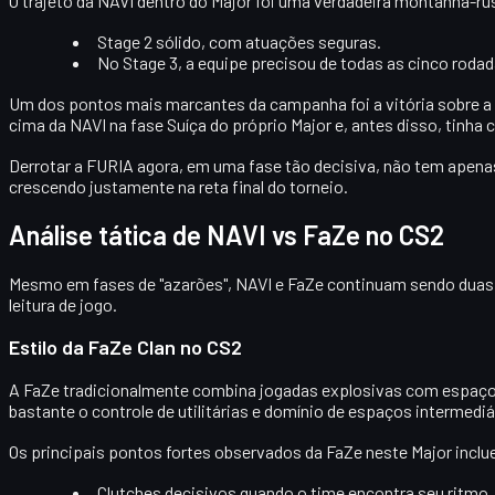
O trajeto da NAVI dentro do Major foi uma verdadeira
montanha-ru
Stage 2 sólido
, com atuações seguras.
No
Stage 3
, a equipe precisou de todas as cinco rodad
Um dos pontos mais marcantes da campanha foi a vitória sobre a
cima da NAVI na fase Suíça do próprio Major e, antes disso, tinh
Derrotar a FURIA agora, em uma fase tão decisiva, não tem apen
crescendo justamente na reta final do torneio.
Análise tática de NAVI vs FaZe no CS2
Mesmo em fases de "azarões", NAVI e FaZe continuam sendo duas d
leitura de jogo.
Estilo da FaZe Clan no CS2
A FaZe tradicionalmente combina
jogadas explosivas
com espaço 
bastante o controle de utilitárias e domínio de espaços intermediá
Os principais pontos fortes observados da FaZe neste Major incl
Clutches decisivos
quando o time encontra seu ritmo.