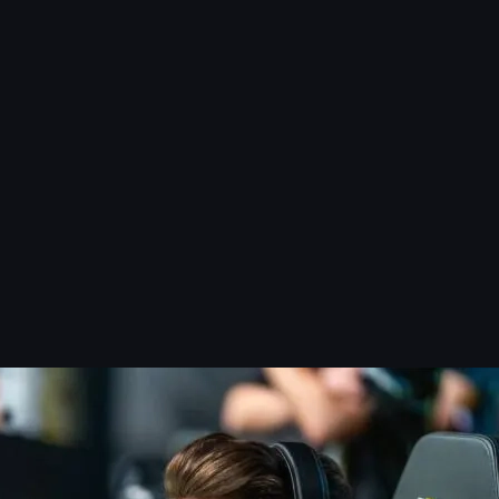
vel
25
resultado
dos