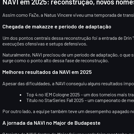
NAVI em 2025: reconstrução, novos nomes
Assim como FaZe, a
Natus Vincere
viveu uma temporada de transiç
Chegada de makazze e período de adaptação
Um dos pontos centrais dessa reconstrução foi a entrada de
Drin 
execuções ofensivas e setups defensivos.
Naturalmente, NAVI precisou de um
período de adaptação
, o que 
surge como o ponto alto dessa fase de reconstrução.
Melhores resultados da NAVI em 2025
Apesar das dificuldades, a NAVI conseguiu alguns resultados imp
Top 4 no IEM Cologne 2025
– um dos torneios mais tra
Título no StarSeries Fall 2025
– um campeonato de meno
Por outro lado, a equipe também teve um desempenho apagado 
A jornada da NAVI no Major de Budapeste