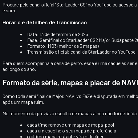
Procure pelo canal oficial "StarLadder CS" no YouTube ou acesse a
e som.
Horário e detalhes de transmissão
Data:
13 de dezembro de 2025
Fase:
Semifinal do StarLadder CS2 Major Budapeste 
Formato:
MD3 (melhor de 3 mapas)
Transmissão oficial:
canal da StarLadder no YouTube
Para quem acompanha a cena de perto, essa é uma daquelas
série
ao longo do ano.
Formato da série, mapas e placar de NAVI
Como toda semifinal de Major, NAVI vs FaZe é disputada em
melho
após um mapa ruim.
No momento da prévia, a escolha de mapas ainda não foi definida
cada time remove um mapa do mapa-pool
cada um escolhe o seu mapa de preferência
o último mapa restante vira o
decider