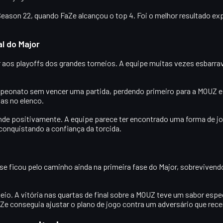
Season 22
, quando FaZe alcançou o
top 4
. Foi o melhor resultado e
l do Major
 aos playoffs
dos grandes torneios. A equipe muitas vezes esbarr
mpeonato sem vencer uma partida, perdendo primeiro para a
MOUZ
e
as no elenco.
de positivamente. A equipe parece ter encontrado uma forma de j
onquistando a confiança da torcida.
ase ficou pelo caminho ainda na
primeira fase do Major
, sobrevivend
eio. A vitória nas
quartas de final sobre a MOUZ
teve um sabor espe
e conseguia ajustar o plano de jogo contra um adversário que rec