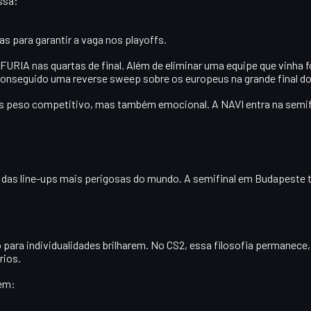
ssa
:
as para garantir a vaga nos playoffs.
FURIA
nas quartas de final. Além de eliminar uma equipe que vinha f
a conseguido uma
reverse sweep
sobre os europeus na grande final 
as peso competitivo, mas também emocional. A NAVI entra na semi
as line-ups mais perigosas do mundo. A semifinal em Budapeste te
para individualidades brilharem. No CS2, essa filosofia permanec
rios.
uem: