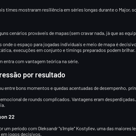
dois times mostraram
resiliência
em séries longas durante o Major, 
lguns cenários prováveis de mapas (sem cravar nada, já que as equ
s onde o espaço para jogadas individuais e meio de mapa é decisivo
tática, execuções em conjunto e timings preparados podem brilhar.
uem entra com
vantagem teórica
na série.
pressão por resultado
scilou entre bons momentos e quedas acentuadas de desempenho, pr
 emocional de rounds complicados
. Vantagens eram desperdiçadas,
ia.
son 22
por um período com
Oleksandr "s1mple" Kostyliev
, uma das maiores le
 em jogos decisivos.