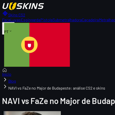
Skins CS2
Faca
Luvas
Espingarda
Pistola
Submetralhadora
Caçadeira
Metralha
PT
Início
Blog
NAVI vs FaZe no Major de Budapeste: análise CS2 e skins
NAVI vs FaZe no Major de Budap