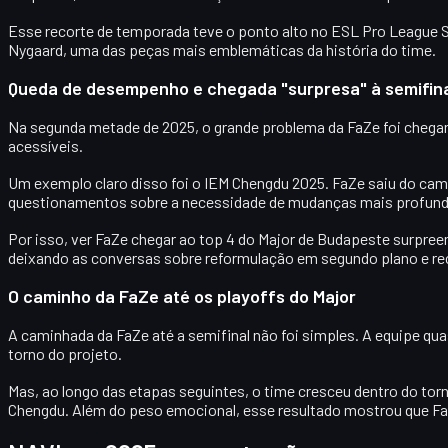
Esse recorte de temporada teve o ponto alto no
ESL Pro League 
Nygaard
, uma das peças mais emblemáticas da história do time.
Queda de desempenho e chegada "surpresa" à semifina
Na segunda metade de 2025, o grande problema da FaZe foi
chegar
acessíveis.
Um exemplo claro disso foi o
IEM Chengdu 2025
. FaZe saiu do ca
questionamentos sobre a necessidade de mudanças mais profund
Por isso, ver FaZe chegar ao
top 4 do Major de Budapeste
surpreen
deixando as conversas sobre reformulação em segundo plano e rec
O caminho da FaZe até os playoffs do Major
A caminhada da FaZe até a semifinal não foi simples. A equipe qu
torno do projeto.
Mas, ao longo das etapas seguintes, o time cresceu dentro do torn
Chengdu. Além do peso emocional, esse resultado mostrou que FaZ