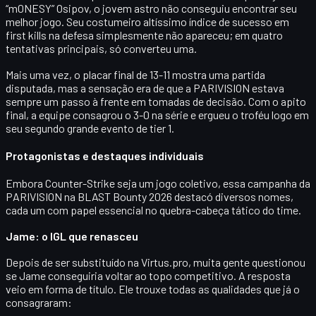
“m0NESY” Osipov
, o jovem astro não conseguiu encontrar seu
melhor jogo. Seu costumeiro altíssimo índice de sucesso em
first kills na defesa simplesmente não apareceu; em quatro
tentativas principais, só converteu uma.
Mais uma vez, o placar final de
13-11
mostra uma partida
disputada, mas a sensação era de que a PARIVISION estava
sempre um passo à frente em tomadas de decisão. Com o apito
final, a equipe consagrou o
3-0 na série
e ergueu o troféu logo em
seu segundo grande evento de tier 1.
Protagonistas e destaques individuais
Embora Counter-Strike seja um jogo coletivo, essa campanha da
PARIVISION na BLAST Bounty 2026 destacó diversos nomes,
cada um com papel essencial no quebra-cabeça tático do time.
Jame: o IGL que renasceu
Depois de ser substituído na
Virtus.pro
, muita gente questionou
se
Jame
conseguiria voltar ao topo competitivo. A resposta
veio em forma de título. Ele trouxe todas as qualidades que já o
consagraram: