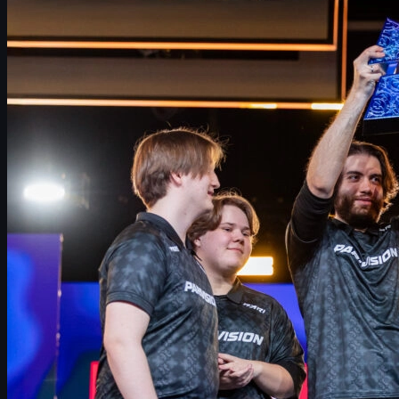
Campeonato, formato e contexto da campanha
Dominante desde o início: fase online
Playoffs: espírito de surpresa contra gigantes
A grande final: PARIVISION vs Falcons
Protagonistas e destaques individuais
Impacto no cenário competitivo e rumo ao topo
Skins de CS2, economia do jogo e a ascensão da
PARIVISION
Dicas para tradar e comprar skins de CS2 com
segurança
O que esperar da PARIVISION em 2026
PARIVISION na BLAST Bounty 2026: visão geral
A PARIVISION saiu de candidata desconhecida a campeã da
BLAST Bounty Season 1 2026
, em uma das campanhas mais
impressionantes do início de temporada no
CS2
. O time, que só
havia se consolidado no tier 1 recentemente, após a boa corrida
no
StarLadder Budapest Major
, voltou a provar que não foi
acaso: venceu alguns dos melhores times do mundo, perdeu
apenas um mapa em toda a caminhada e, de quebra, deve entrar
no top 4 dos rankings internacionais.
O torneio não trouxe apenas um título. A PARIVISION se