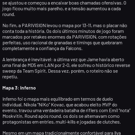
se ajustou e começou a encaixar boas chamadas ofensivas. O
jogo ficou muito mais parelho, e a tensão aumentou a cada
round.
No fim, a PARIVISION levou o mapa por
13-11
, mas o placar não
conta toda a história. Os dois últimos minutos de jogo foram
marcados por
retakes enormes
da PARIVISION, com rotações
perfeitas, uso racional de granadas e timings que quebraram
completamente a confiança da Falcons.
A lembrança é inevitável: a última vez que Jame havia aberto
uma final de MD5 em LAN por
2-0
, ele sofreu o histórico reverse
sweep da Team Spirit. Dessa vez, porém, o roteiro não se
repetiu.
Mapa 3: Inferno
Inferno foi o mapa mais equilibrado em termos de duelo
individual.
Nikola “NiKo” Kovac
, que acabou eleito
MVP do
evento
, travou uma verdadeira batalha de riflers com
Emil “nota”
Moskvitin
. Round após round, os dois se alternavam como
protagonistas em entries, multi-kills e jogadas de clutches.
Mesmo em um mapa tradicionalmente confortável para
Ilya