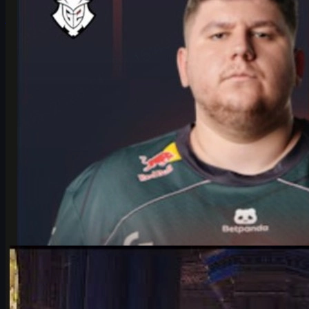
junho 17, 2026
por
Michael
Johnson
Counter-Strike 2
junho 17, 2026
Falcons vs Vitality: análise completa e csgo skins
Por que Falcons x Vitality é o duelo mais quente dos playoffs do