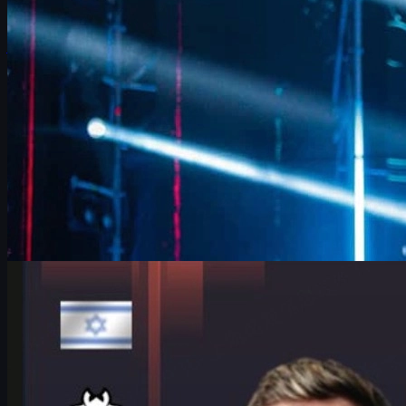
skins e economia para jogadores.
junho 17, 2026
por
David William
Counter-Strike 2
junho 17, 2026
HeavyGod e o Major de Colônia: confiança, treino e
csgo skins
Entrevista com HeavyGod no IEM Cologne Major 2026:
preparação, mentalidade, G2, bracket difícil e dicas para evoluir
no CS2 e gerenciar suas csgo skins.