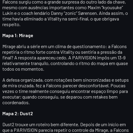
Falcons
surgiu como a grande surpresa do outro lado da chave,
mesmo com ausências importantes como
Maxim “kyousuke”
Lukin
e o coach lendário
Danny “zonic” Sørensen
. Ainda assim, o
time havia eliminado a
Vitality
na semi-final, o que obrigava
respeito.
Mapa 1: Mirage
Mirage abriu a série em um clima de questionamento: a Falcons
repetiria o ritmo forte contra Vitality ou sentiria a pressão da
final? A resposta apareceu cedo. A PARIVISION impôs um
13-9
relativamente tranquilo, controlando o ritmo do mapa em quase
todos os momentos.
A defesa organizada, com rotações bem sincronizadas e setups
de mira cruzada, fez a Falcons parecer desconfortável. Poucas
vezes o time realmente conseguiu encontrar espaço limpo para
executar; quando conseguiu, se deparou com retakes bem
coordenados.
Mapa 2: Dust2
Dust2 trouxe um roteiro bem diferente. Depois de um início em
que a PARIVISION parecia repetir o controle da Mirage, a Falcons