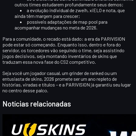
outros times estudarem profundamente seus demos;
a evolução individual de zweih, xiELO e nota, que
ainda têm margem para crescer;
possíveis adaptações de map pool para
acompanhar mudanças no meta de 2026.
Para a comunidade, o recado está dado: a era da PARIVISION
pode estar só começando. Enquanto isso, dentro e fora do
servidor, os torcedores vão seguindo o time, seja assistindo
jogos decisivos, seja montando inventários de skins que
traduzam essa nova fase do CS2 competitivo.
Seja você um jogador casual, um grinder de ranked ou um
entusiasta de
skins
, 2026 promete ser um ano repleto de
histórias, viradas e títulos – e a PARIVISION já garantiu seu lugar
no centro desse palco.
Notícias relacionadas
Counter-Strike 2
abril 20, 2026
Olá traders de CS2! Bem-vindos ao nosso blog de
bónus semanal!