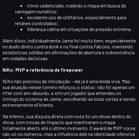
ritmo cadenciado, rodando o mapa em busca da
vantagem numérica;
excelente uso de utilitários, especialmente para
retakes controlados;
liderança calma em situações de pressão extrema.
Além disso, individualmente Jame foi muito bem, especialmente
no duelo direto contra donk e na final contra Falcons, mantendo
estatísticas sólidas em eliminações de abertura e sobrevivência
em rodadas decisivas.
NiKo: MVP e referência de firepower
NiKo
não precisou de introdução – ele já é uma lenda viva. Mas
sua atuação nesse torneio reforçou o status: não foi apenas um
rifler com aim absurdo, e sim um jogador que entendeu os
timings do sistema de Jame, escolhendo as lutas certas e sendo
extremamente eficiente.
Na Inferno, sua disputa direta com
nota
foi um show dentro do
show, com trocas de impacto que mantiveram o mapa
totalmente aberto até o último momento. O
award de MVP
coroa
não só os números, mas a influência dele na identidade ofensiva