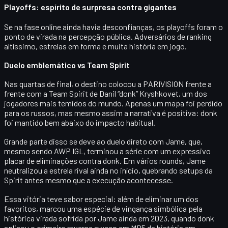
Playoffs: espírito de surpresa contra gigantes
Se na fase online ainda havia desconfianças, os
playoffs
foram o
ponto de virada na percepção pública. Adversários de ranking
altíssimo, estrelas em forma e muita história em jogo.
Duelo emblemático vs Team Spirit
Nas quartas de final, o destino colocou a PARIVISION frente a
frente com a
Team Spirit
de
Danil “donk” Kryshkovet
, um dos
jogadores mais temidos do mundo. Apenas um mapa foi perdido
para os russos, mas mesmo assim a narrativa é positiva: donk
foi mantido bem abaixo do impacto habitual.
Grande parte disso se deve ao duelo direto com
Jame
, que,
mesmo sendo AWP IGL, terminou a série com um expressivo
placar de eliminações contra donk. Em vários rounds, Jame
neutralizou a estrela rival ainda no início
, quebrando setups da
Spirit antes mesmo que a execução acontecesse.
Essa vitória teve sabor especial: além de eliminar um dos
favoritos, marcou uma espécie de vingança simbólica pela
histórica virada sofrida por Jame ainda em 2023, quando donk
aplicou o primeiro reverse sweep em MD5 da história em