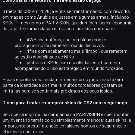
O meta do CS2 em 2026 já vinha se transformando com
reworks
em mapas como Anubis
e ajustes em algumas armas, incluindo
SMGs. Times como a PARIVISION, que dominam bem a economia
do jogo, têm uma relação direta com as skins que usam:
AWP chamativas, que combinam com o
protagonismo de Jame em rounds decisivos;
rifles com acabamento mais “limpo”, que remetem
ao estilo disciplinado de NiKo;
pistolas e SMGs bem escolhidas esteticamente,
acompanhando o uso estratégico em rounds forçados.
Essas escolhas não mudam a mecânica do jogo, mas fazem
parte da identidade do time, e muitos torcedores gostam de
imitá-las para se sentir mais próximos dos seus ídolos.
Dicas para tradar e comprar skins de CS2 com segurança
Se você se inspirou na campanha da PARIVISION e quer montar
um inventário temático ou simplesmente melhorar suas skins, é
importante prestar atenção em alguns pontos de segurança e
eficiência nas trocas.