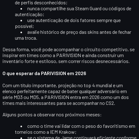
de perfis desconhecidos;
nunca compartilhe sua
Steam Guard
ou códigos de
autenticação;
use autenticação de dois fatores sempre que
possível;
avalie histórico de preço das skins antes de fechar
uma troca.
Dessa forma, você pode acompanhar o circuito competitivo, se
inspirar em times como a PARIVISION e ainda construir um
inventário forte e estiloso, sem correr riscos desnecessários.
O que esperar da PARIVISION em 2026
Com um título importante, projeção no top 4 mundial e um
elenco perfeitamente capaz de bater qualquer adversário em
série MD3 ou MD5, a PARIVISION entra em 2026 como um dos
times mais interessantes para se acompanhar
no CS2.
Alguns pontos a observar nos próximos meses:
como o time vai lidar com o peso do favoritismo em
torneios como a IEM Krakow;
se o sistema de Jame continuará eficiente conforme