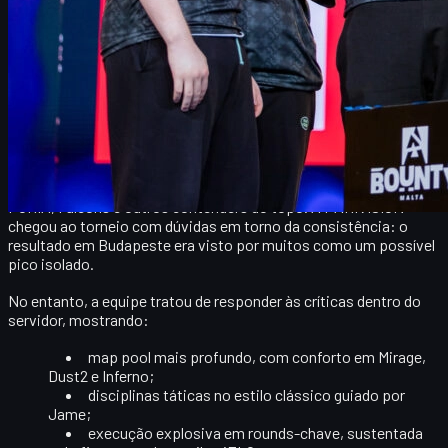
apresentou como real candidata a taças em 2026, com um estilo
de jogo maduro e uma mistura interessante de veteranos, como
Dzhami “Jame” Ali
, e novas estrelas, como
xiELO
e
nota
. Além
disso, a narrativa de redenção de Jame após a saída da
Virtus.pro adiciona ainda mais peso à conquista.
Campeonato, formato e contexto da campanha
A
BLAST Bounty Season 1 2026
reuniu alguns dos elencos mais
respeitados do planeta, incluindo
ENCE
,
Astralis
,
Team Spirit
,
FURIA
,
Falcons
e outros contenders do topo. A PARIVISION
chegou ao torneio com dúvidas em torno da consistência: o
resultado em Budapeste era visto por muitos como um possível
pico isolado.
No entanto, a equipe tratou de responder às críticas dentro do
servidor, mostrando:
map pool mais profundo
, com conforto em Mirage,
Dust2 e Inferno;
disciplinas táticas
no estilo clássico guiado por
Jame;
execução explosiva
em rounds-chave, sustentada