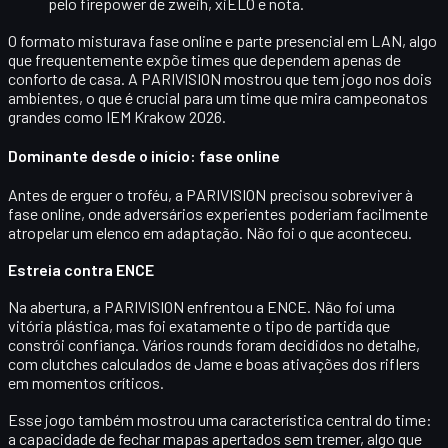
pelo firepower de zweih, xiELO e nota.
O formato misturava fase online e parte presencial em LAN, algo
que frequentemente expõe times que dependem apenas de
conforto de casa. A PARIVISION mostrou que tem jogo nos dois
ambientes, o que é crucial para um time que mira campeonatos
grandes como
IEM Krakow 2026
.
Dominante desde o início: fase online
Antes de erguer o troféu, a PARIVISION precisou sobreviver à
fase online, onde adversários experientes poderiam facilmente
atropelar um elenco em adaptação. Não foi o que aconteceu.
Estreia contra ENCE
Na abertura, a PARIVISION enfrentou a
ENCE
. Não foi uma
vitória plástica, mas foi exatamente o tipo de partida que
constrói confiança. Vários rounds foram decididos no detalhe,
com clutches calculados de Jame e boas ativações dos riflers
em momentos críticos.
Esse jogo também mostrou uma característica central do time:
a capacidade de
fechar mapas apertados
sem tremer, algo que