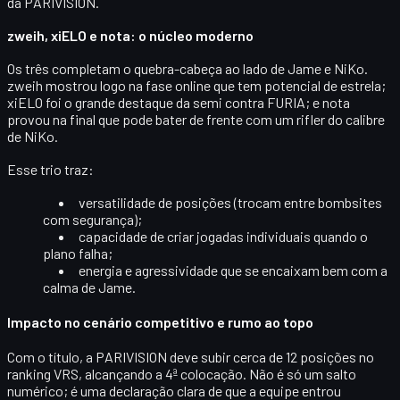
da PARIVISION.
zweih, xiELO e nota: o núcleo moderno
Os três completam o quebra-cabeça ao lado de Jame e NiKo.
zweih
mostrou logo na fase online que tem potencial de estrela;
xiELO
foi o grande destaque da semi contra FURIA; e
nota
provou na final que pode bater de frente com um rifler do calibre
de NiKo.
Esse trio traz:
versatilidade de posições (trocam entre bombsites
com segurança);
capacidade de criar jogadas individuais quando o
plano falha;
energia e agressividade que se encaixam bem com a
calma de Jame.
Impacto no cenário competitivo e rumo ao topo
Com o título, a PARIVISION deve subir cerca de
12 posições
no
ranking VRS, alcançando a
4ª colocação
. Não é só um salto
numérico; é uma declaração clara de que a equipe entrou