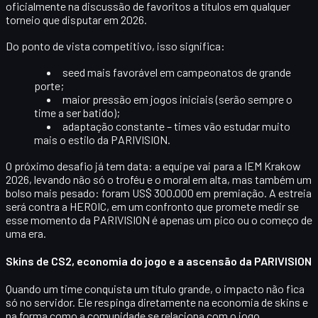
oficialmente na discussão de favoritos a títulos em qualquer
torneio que disputar em 2026.
Do ponto de vista competitivo, isso significa:
seed mais favorável em campeonatos de grande
porte;
maior pressão em jogos iniciais (serão sempre o
time a ser batido);
adaptação constante – times vão estudar muito
mais o estilo da PARIVISION.
O próximo desafio já tem data: a equipe vai para a
IEM Krakow
2026
, levando não só o troféu e o moral em alta, mas também um
bolso mais pesado: foram
US$ 300.000
em premiação. A estreia
será contra a
HEROIC
, em um confronto que promete medir se
esse momento da PARIVISION é apenas um pico ou o começo de
uma era.
Skins de CS2, economia do jogo e a ascensão da PARIVISION
Quando um time conquista um título grande, o impacto não fica
só no servidor. Ele respinga diretamente na
economia de skins
e
na forma como a comunidade se relaciona com o jogo.