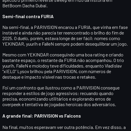
BetBoom Dacha Dubai.
Semi-final contra FURIA
Na semi-final, a PARIVISION encarou a
FURIA
, que vinha em fase
instável e ainda não parecia ter reencontrado o brilho do fim de
2025. O duelo, porém, estava longe de ser fácil: nomes como
YEKINDAR
,
yuurih
e
FalleN
sempre podem desequilibrar um jogo.
Mesmo com
YEKINDAR
conseguindo uma boa rating e criando
bastante espaço, o restante da FURIA não acompanhou. O trio
yuurih, FalleN e molodoy teve dificuldades, enquanto
Vladislav
“xiELO” Lysov
brilhou pela PARIVISION, com números de
destaque e impacto visível nas trocas e retakes.
Foi um confronto que ilustrou como a PARIVISION consegue
responder a estilos de jogo agressivos: recuando quando
precisa, economizando utilitários e explorando erros de
overpeek e tentativa de jogadas heroicas dos adversários.
A grande final: PARIVISION vs Falcons
Na final, muitos esperavam ver outra potência. Em vez disso, a