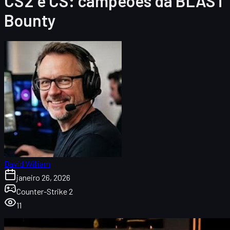
CS2 e CS: campeões da BLAST
Bounty
David William
janeiro 26, 2026
Counter-Strike 2
11
PARIVISION na BLAST Bounty 2026: visão geral