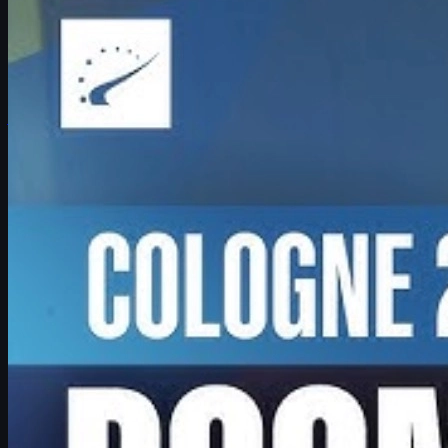
Boombl4 e o Major de Colônia: CS2, redenção e skins
Entrevista com Boombl4 sobre a campanha milagrosa da
BetBoom no IEM Cologne Major, sua redenção no CS2 e dicas
para jogadores e fãs de skins.
junho 17, 2026
por
David William
Ver mais