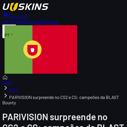
Skins CS2
Faca
Luvas
Espingarda
Pistola
PT
Início
Blog
PARIVISION surpreende no CS2 e CS: campeões da BLAST
Bounty
PARIVISION surpreende no