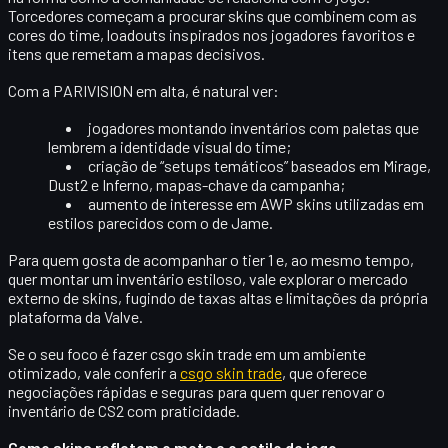
Torcedores começam a procurar skins que combinem com as
cores do time, loadouts inspirados nos jogadores favoritos e
itens que remetam a mapas decisivos.
Com a PARIVISION em alta, é natural ver:
jogadores montando inventários com paletas que
lembrem a identidade visual do time;
criação de “setups temáticos” baseados em Mirage,
Dust2 e Inferno, mapas-chave da campanha;
aumento de interesse em AWP skins utilizadas em
estilos parecidos com o de Jame.
Para quem gosta de acompanhar o tier 1 e, ao mesmo tempo,
quer montar um inventário estiloso, vale explorar o mercado
externo de skins, fugindo de taxas altas e limitações da própria
plataforma da Valve.
Se o seu foco é fazer
csgo skin trade
em um ambiente
otimizado, vale conferir a
csgo skin trade
, que oferece
negociações rápidas e seguras para quem quer renovar o
inventário de CS2 com praticidade.
Como skins refletem o meta e o estilo de jogo