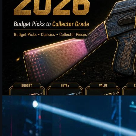
por
Michael
Johnson
Counter-Strike 2
junho 17, 2026
FalleN e FURIA em Colônia: ajustes, overpass e
futuro no CS2
FalleN analisa ajustes da FURIA, evolução em Overpass, duelo
contra 9z na IEM Cologne 2026 e futuro no CS2, com dicas de