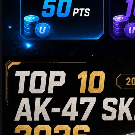
por
William Miller
Counter-Strike 2
maio 20, 2026
Top 10 de skins AK-47 para comprar em 2026: das
escolhas económicas às recomendações para
colecionadores
Descubra as 10 melhores skins AK-47 para comprar em 2026,
desde opções acessíveis até escolhas de alta gama para
colecionadores. Este guia compara estilo, nível de preço,
desgaste, valor de mercado e dicas de compra para ajudar os
jogadores de CS2 a escolher a melhor skin AK-47 para o seu
inventário.
maio 20, 2026