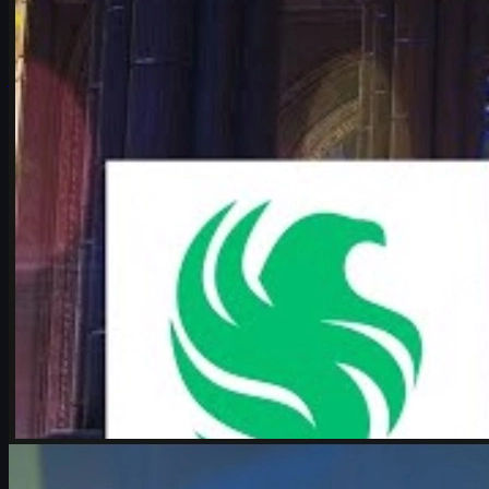
IEM Cologne Major 2026 e o que esperar taticamente deste
confronto histórico.
junho 17, 2026
por
Michael
Johnson
Counter-Strike 2
junho 17, 2026